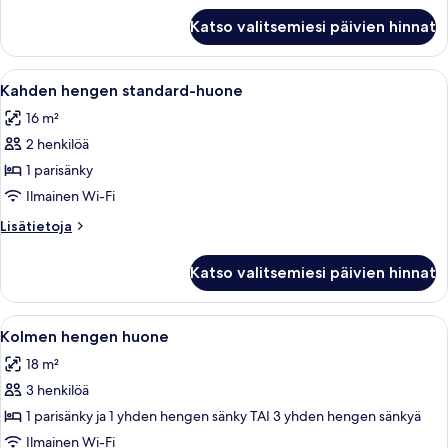
sänkyä
Standard-
Katso valitsemiesi päivien hinnat
huone,
kuvat
2
yhden
Avaa
Makuuhuoneessa on parivuode, puinen p
7
hengen
Kahden hengen standard-huone
kaikki
sänkyä
16 m²
huonetyypin
2 henkilöä
Kahden
hengen
1 parisänky
standard-
Ilmainen Wi-Fi
huone
Lisätietoja
Lisätietoja
kuvat
huoneesta
Kahden
Katso valitsemiesi päivien hinnat
hengen
standard-
huone
Avaa
Hotellihuone, jossa on kaksi sänkyä, 
4
Kolmen hengen huone
kaikki
18 m²
huonetyypin
3 henkilöä
Kolmen
hengen
1 parisänky ja 1 yhden hengen sänky TAI 3 yhden hengen sänkyä
huone
Ilmainen Wi-Fi