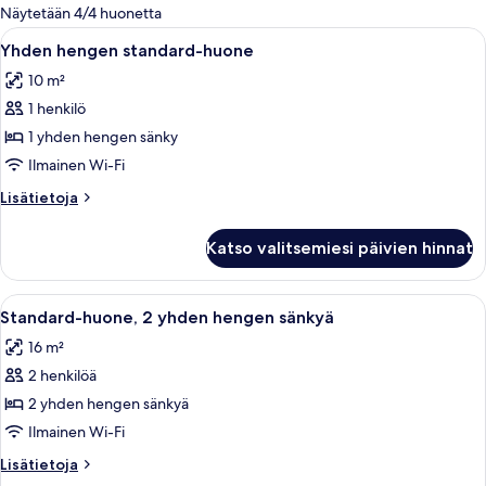
olevia
Näytetään 4/4 huonetta
suodattimia
Avaa
Makuuhuoneessa on sänky, puinen vaat
3
Yhden hengen standard-huone
kaikki
10 m²
huonetyypin
1 henkilö
Yhden
hengen
1 yhden hengen sänky
standard-
Ilmainen Wi-Fi
huone
Lisätietoja
Lisätietoja
kuvat
huoneesta
Yhden
Katso valitsemiesi päivien hinnat
hengen
standard-
huone
Avaa
Kylpyhuoneessa on kaksi wc:tä, bidee, l
2
Standard-huone, 2 yhden hengen sänkyä
kaikki
16 m²
huonetyypin
2 henkilöä
Standard-
huone,
2 yhden hengen sänkyä
2
Ilmainen Wi-Fi
yhden
Lisätietoja
Lisätietoja
hengen
huoneesta