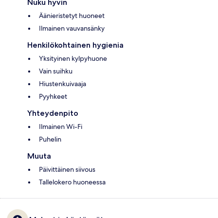
Nuku hyvin
Äänieristetyt huoneet
Ilmainen vauvansänky
Henkilökohtainen hygienia
Yksityinen kylpyhuone
Vain suihku
Hiustenkuivaaja
Pyyhkeet
Yhteydenpito
Ilmainen Wi-Fi
Puhelin
Muuta
Päivittäinen siivous
Tallelokero huoneessa