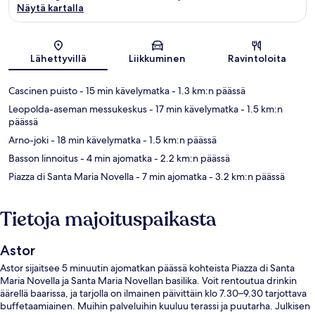
Näytä kartalla
Kartta
Lähettyvillä
Liikkuminen
Ravintoloita
Cascinen puisto
- 15 min kävelymatka
- 1.3 km:n päässä
Leopolda-aseman messukeskus
- 17 min kävelymatka
- 1.5 km:n
päässä
Arno-joki
- 18 min kävelymatka
- 1.5 km:n päässä
Basson linnoitus
- 4 min ajomatka
- 2.2 km:n päässä
Piazza di Santa Maria Novella
- 7 min ajomatka
- 3.2 km:n päässä
Tietoja majoituspaikasta
Astor
Astor sijaitsee 5 minuutin ajomatkan päässä kohteista Piazza di Santa
Maria Novella ja Santa Maria Novellan basilika. Voit rentoutua drinkin
äärellä baarissa, ja tarjolla on ilmainen päivittäin klo 7.30–9.30 tarjottava
buffetaamiainen. Muihin palveluihin kuuluu terassi ja puutarha. Julkisen