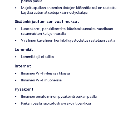
paikan päällä
Majoituspaikan antamien tietojen käännöksissä on saatettu
käyttää automatisoituja käännöstyökaluja
Sisäänkirjautumisen vaatimukset
Luottokortti, pankkikortti tai käteistakuumaksu vaaditaan
satunnaisten kulujen varalta
Virallinen kuvallinen henkilöllisyystodistus saatetaan vaatia
Lemmikit
Lemmikkejä ei sallita
Internet
Ilmainen Wi-Fi yleisissä tiloissa
Ilmainen Wi-Fi huoneissa
Pysäköinti
Ilmainen omatoiminen pysäköinti paikan päällä
Paikan päällä rajoitetusti pysäköintipaikkoja