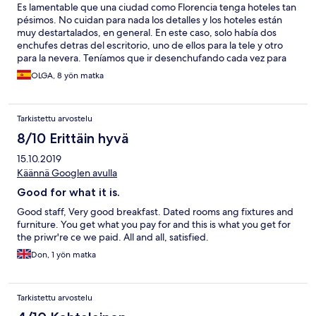
Es lamentable que una ciudad como Florencia tenga hoteles tan
pésimos. No cuidan para nada los detalles y los hoteles están
muy destartalados, en general. En este caso, solo había dos
enchufes detras del escritorio, uno de ellos para la tele y otro
para la nevera. Teníamos que ir desenchufando cada vez para
poder cargar el movil o conectar el ordenador portatil. Además
OLGA, 8 yön matka
dichos enchufes sin embellecedor y dados de sí. No me quedé
con ellos en la mano de milagro !! En el baño ni un solo enchufe.
A la habitación le hacía falta una manita de pintura. El desagüe
Tarkistettu arvostelu
de la ducha estaba en el centro del baño ( no existía plato de
ducha ) pero la sorpresa fué grata porque no se nos inundó el
8/10 Erittäin hyvä
baño en ninguna ocasión. Los aspectos positivos son la buena
15.10.2019
ubicación del hotel, a l lado del tranvía T2 ( pasa uno cada 2-3
minutos y hay un supermercado muy barato y enorme en la
Käännä Googlen avulla
misma parada del tranvía) y el desayuno.
Good for what it is.
Good staff, Very good breakfast. Dated rooms ang fixtures and
furniture. You get what you pay for and this is what you get for
the priwr're ce we paid. All and all, satisfied.
Don, 1 yön matka
Tarkistettu arvostelu