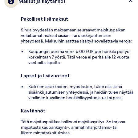
Maksut ja käytännöt
Pakolliset lisämaksut
Sinua pyydetään maksamaan seuraavat majoituspaikan
veloittamat maksut sisään- tai uloskirjautumisen
yhteydessä. Maksuihin saattaa sisältyä sovellettavia veroja:
Kaupungin perimä vero: 6.00 EUR per henkilö per yö
korkeintaan 7 yöstä. Tätä veroa ei peritä alle 12 vuotta
vanhoilta lapsilta.
Lapset ja lisävuoteet
Kaikkien asiakkaiden, myös lasten, tulee olla läsnä
sisäänkirjautumisen yhteydessä, ja heidän tulee näyttää
virallinen kuvallinen henkilöllisyystodistus tai passi.
Käytännöt
Tätä majoituspaikkaa hallinnoi majoitusyritys. Se tarjoaa
majoitusta kaupankäynti-, ammatinharjoittamis- tai
liiketoimintatarkoituksissa.