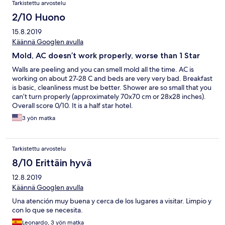
Tarkistettu arvostelu
2/10 Huono
15.8.2019
Käännä Googlen avulla
Mold, AC doesn’t work properly, worse than 1 Star
Walls are peeling and you can smell mold all the time. AC is
working on about 27-28 C and beds are very very bad. Breakfast
is basic, cleanliness must be better. Shower are so small that you
can’t turn properly (approximately 70x70 cm or 28x28 inches).
Overall score 0/10. It is a half star hotel.
3 yön matka
Tarkistettu arvostelu
8/10 Erittäin hyvä
12.8.2019
Käännä Googlen avulla
Una atención muy buena y cerca de los lugares a visitar. Limpio y
con lo que se necesita.
Leonardo, 3 yön matka