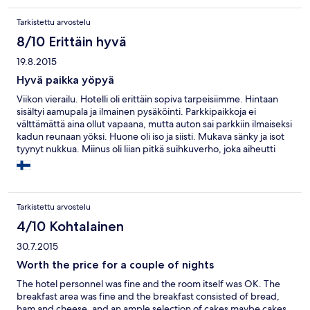
Tarkistettu arvostelu
8/10 Erittäin hyvä
19.8.2015
Hyvä paikka yöpyä
Viikon vierailu. Hotelli oli erittäin sopiva tarpeisiimme. Hintaan
sisältyi aamupala ja ilmainen pysäköinti. Parkkipaikkoja ei
välttämättä aina ollut vapaana, mutta auton sai parkkiin ilmaiseksi
kadun reunaan yöksi. Huone oli iso ja siisti. Mukava sänky ja isot
tyynyt nukkua. Miinus oli liian pitkä suihkuverho, joka aiheutti
veden leviämisen ympäri kylpyhuonetta. Tuunasimme sitä itse
lyhyemmäksi jolloin ei ollut ongelmaa.:) Myös ikkunoiden verhot
repsottivat, mikä jätti pienen raon ikkunaan. Bussilla pääsi
nopeasti keskustaan hotellin vierestä ja vuokra-auton nouto
Tarkistettu arvostelu
onnistui parin sadan metrin päästä hotellista. Lähistöllä hyvä
ravintola jos ei halua keskustaan lähteä illalla.
4/10 Kohtalainen
30.7.2015
Worth the price for a couple of nights
The hotel personnel was fine and the room itself was OK. The
breakfast area was fine and the breakfast consisted of bread,
ham and cheese, and an ample selection of cakes maybe cakes