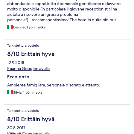
abbondante e soprattutto il personale gentilissimo e davvero
molto disponibile (in particolare il giovane receptionist ci ha
aiutato a risolvere un grosso problema
personale!)...raccomandatissimo! The hotel is quite old but
cleaning service is really perfect and above average, you can
Davide, 1 yön matka
enjoy a rich and tasty breakfast, but overall Hotel staff is nice,
welcoming, helpful...highly recommended!
Tarkistettu arvostelu
8/10 Erittäin hyvä
12.9.2018
Käännä Googlen avulla
Eccelente .
Ambiente famigliare,personale discreto e attento.
Silvia, 1 yön matka
Tarkistettu arvostelu
8/10 Erittäin hyvä
30.8.2017
Käännä Googlen avulla