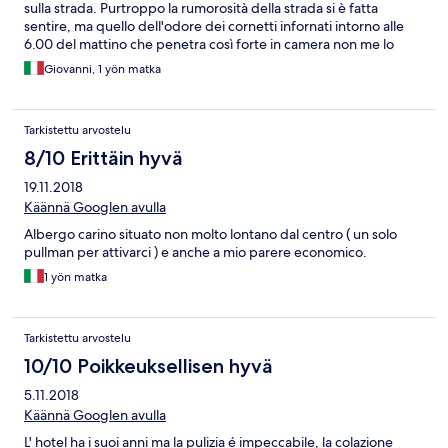
sulla strada. Purtroppo la rumorosità della strada si è fatta
sentire, ma quello dell'odore dei cornetti infornati intorno alle
6.00 del mattino che penetra così forte in camera non me lo
sarei aspettato. Della camera posso dire che l'arredamento era
Giovanni, 1 yön matka
antiquato e scollato in più punti. Il telecomando della tv non
funzionava a parte un paio di tasti. Il materasso un po duro e il
cuscino molto sottile. Comunque in linea di massima gli darei un
Tarkistettu arvostelu
voto da 7 e mezzo.
8/10 Erittäin hyvä
19.11.2018
Käännä Googlen avulla
Albergo carino situato non molto lontano dal centro ( un solo
pullman per attivarci ) e anche a mio parere economico.
1 yön matka
Tarkistettu arvostelu
10/10 Poikkeuksellisen hyvä
5.11.2018
Käännä Googlen avulla
L' hotel ha i suoi anni ma la pulizia é impeccabile, la colazione