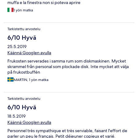
muffa e la finestra non si poteva aprire
1 yön matka
Tarkistettu arvostelu
6/10 Hyvä
25.5.2019
Käännä Googlen avulla
Frukosten serverades i samma rum som diskmaskinen. Mycket
skrammel från personal som plockade disk. Inte mycket att välja
på frukostbuffén
MARTIN, 1 yön matka
Tarkistettu arvostelu
6/10 Hyvä
18.5.2019
Käännä Googlen avulla
Personnel très sympathique et très serviable, faisant l'effort de
parler un peu le français. Petit déjeuner copieux et varié.