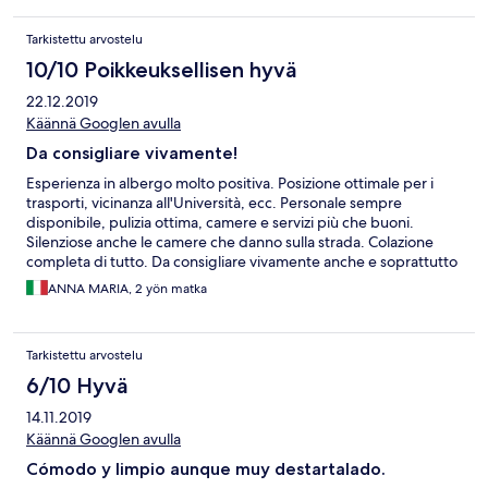
Tarkistettu arvostelu
10/10 Poikkeuksellisen hyvä
22.12.2019
Käännä Googlen avulla
Da consigliare vivamente!
Esperienza in albergo molto positiva. Posizione ottimale per i
trasporti, vicinanza all'Università, ecc. Personale sempre
disponibile, pulizia ottima, camere e servizi più che buoni.
Silenziose anche le camere che danno sulla strada. Colazione
completa di tutto. Da consigliare vivamente anche e soprattutto
per i costi bassi in relazione alla qualità della struttura.
ANNA MARIA, 2 yön matka
Tarkistettu arvostelu
6/10 Hyvä
14.11.2019
Käännä Googlen avulla
Cómodo y limpio aunque muy destartalado.