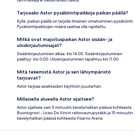
Lemmikkejä ei valitettavasti sallita.
Tarjoaako Astor pysäköintipaikkoja paikan päällä?
Kyllä, paikan päällä on tarjolla ilmainen omatoiminen pysäköinti.
Pysäköintipaikkojen määrä saattaa olla rajoitettu.
Mitkä ovat majoituspaikan Astor sisään- ja
uloskirjautumisajat?
Sisäänkirjautuminen alkaa: klo 14.00. Sisäänkirjautuminen
päättyy: klo 0.00. Uloskirjautuminen tapahtuu klo 11.00.
Mitä tekemistä Astor ja sen lähiympäristö
tarjoavat?
Astor tarjoaa asiakkaiden käyttöön puutarhan.
Millaisella alueella Astor sijaitsee?
Astor sijaitsee vain 5 minuutin kävelymatkan päässä kohteesta
Buonsignori - Liceo Da Vincin raitiovaunupysäkki ja 15 minuutin
kävelymatkan päässä kohteesta Visarno Arena.