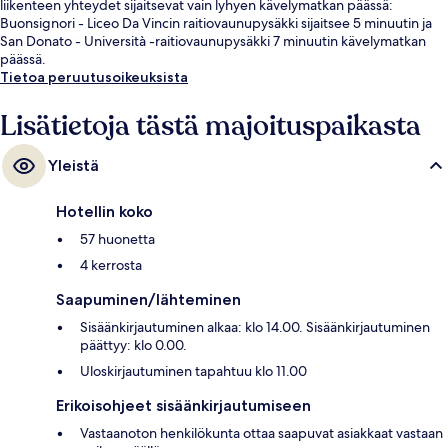
liikenteen yhteydet sijaitsevat vain lyhyen kävelymatkan päässä:
Buonsignori - Liceo Da Vincin raitiovaunupysäkki sijaitsee 5 minuutin ja
San Donato - Università -raitiovaunupysäkki 7 minuutin kävelymatkan
päässä.
Tietoa peruutusoikeuksista
Lisätietoja tästä majoituspaikasta
Yleistä
Hotellin koko
57 huonetta
4 kerrosta
Saapuminen/lähteminen
Sisäänkirjautuminen alkaa: klo 14.00. Sisäänkirjautuminen
päättyy: klo 0.00.
Uloskirjautuminen tapahtuu klo 11.00
Erikoisohjeet sisäänkirjautumiseen
Vastaanoton henkilökunta ottaa saapuvat asiakkaat vastaan