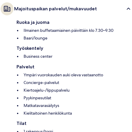
Majoituspaikan palvelut/mukavuudet
Ruoka ja juoma
Ilmainen buffetaamiainen päivittäin klo 7.30–9.30
Baari/lounge
Työskentely
Business center
Palvelut
Ympäri vuorokauden auki oleva vastaanotto
Concierge-palvelut
Kiertoajelu-/lippupalvelu
Pyykinpesutilat
Matkatavarasäilytys
Kielitaitoinen henkilökunta
Tilat
1 rakennus/torni