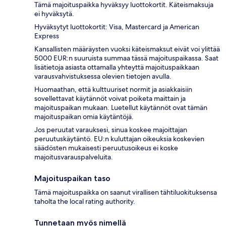
Tämä majoituspaikka hyväksyy luottokortit. Käteismaksuja
ei hyväksytä.
Hyväksytyt luottokortit: Visa, Mastercard ja American
Express
Kansallisten määräysten vuoksi käteismaksut eivät voi ylittää
5000 EUR:n suuruista summaa tässä majoituspaikassa. Saat
lisätietoja asiasta ottamalla yhteyttä majoituspaikkaan
varausvahvistuksessa olevien tietojen avulla.
Huomaathan, että kulttuuriset normit ja asiakkaisiin
sovellettavat käytännöt voivat poiketa maittain ja
majoituspaikan mukaan. Luetellut käytännöt ovat tämän
majoituspaikan omia käytäntöjä.
Jos peruutat varauksesi, sinua koskee majoittajan
peruutuskäytäntö. EU:n kuluttajan oikeuksia koskevien
säädösten mukaisesti peruutusoikeus ei koske
majoitusvarauspalveluita.
Majoituspaikan taso
Tämä majoituspaikka on saanut virallisen tähtiluokituksensa
taholta the local rating authority.
Tunnetaan myös nimellä