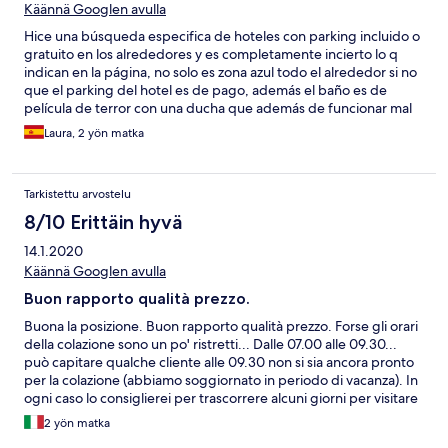
Käännä Googlen avulla
Hice una búsqueda especifica de hoteles con parking incluido o
gratuito en los alrededores y es completamente incierto lo q
indican en la página, no solo es zona azul todo el alrededor si no
que el parking del hotel es de pago, además el baño es de
película de terror con una ducha que además de funcionar mal
era de vergüenza sin zona separada del baño por lo q al
Laura, 2 yön matka
ducharte mojabas absolutamente todo, el aire no calentaba
apenas la habitación y hace un ruido infernal. No volveré ni de
coña a ese hotel.
Tarkistettu arvostelu
8/10 Erittäin hyvä
14.1.2020
Käännä Googlen avulla
Buon rapporto qualità prezzo.
Buona la posizione. Buon rapporto qualità prezzo. Forse gli orari
della colazione sono un po' ristretti... Dalle 07.00 alle 09.30...
può capitare qualche cliente alle 09.30 non si sia ancora pronto
per la colazione (abbiamo soggiornato in periodo di vacanza). In
ogni caso lo consiglierei per trascorrere alcuni giorni per visitare
la splendida Firenze.
2 yön matka