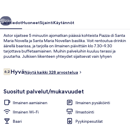
llinen
Seuraava
23+
Yleistiedot
Huoneet
Sijainti
Käytännöt
Astor sijaitsee 5 minuutin ajomatkan päässä kohteista Piazza di Santa
Maria Novella ja Santa Maria Novellan basilika. Voit rentoutua drinkin
äärellä baarissa, ja tarjolla on ilmainen päivittäin klo 7.30–9.30
tarjottava buffetaamiainen. Muihin palveluihin kuuluu terassi ja
puutarha. Julkisen liikenteen yhteydet sijaitsevat vain lyhyen
kävelymatkan päässä: Buonsignori - Liceo Da Vincin
raitiovaunupysäkki sijaitsee 5 minuutin ja San Donato - Università -
Arvostelut
Hyvä
raitiovaunupysäkki 7 minuutin kävelymatkan päässä.
6,2
Näytä kaikki 328 arvostelua
6,2 kautta 10.
Majoituspaikan sisäänkäynti
Suositut palvelut/mukavuudet
Ilmainen aamiainen
Ilmainen pysäköinti
Ilmainen Wi-Fi
Ilmastointi
Baari
Pyykinpesutilat