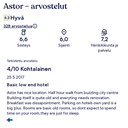
Astor – arvostelut
Arvostelut
Hyvä
6,2
328 arvostelua
6,6
6,0
7,2
Siisteys
Sijainti
Henkilökunta ja
palvelu
Arvostelut
Tarkistettu arvostelu
4/10 Kohtalainen
25.5.2017
Basic low end hotel
Astor has nice location. Half hour walk from buzzling city centre.
Building itself is quite old and everyting needs renovation.
Breakfast was dissapointment. Parking on hotels own yard is a
big plus. Rooms are basic old rooms, so dont expect to spend
time on your room,they are just for sleep.