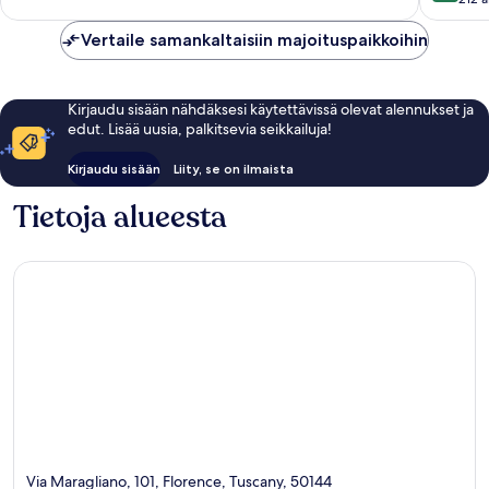
10,
10,
50
Erittäin
Vertaile samankaltaisiin majoituspaikkoihin
arvostelua
hyvä,
212
arvostel
Kirjaudu sisään nähdäksesi käytettävissä olevat alennukset ja
edut. Lisää uusia, palkitsevia seikkailuja!
Kirjaudu sisään
Liity, se on ilmaista
Tietoja alueesta
Via Maragliano, 101, Florence, Tuscany, 50144