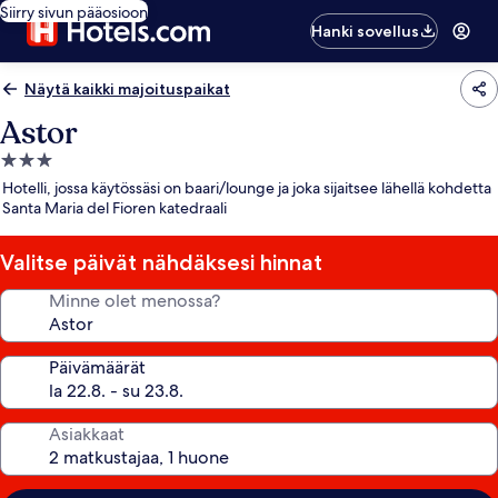
Siirry sivun pääosioon
Hanki sovellus
Näytä kaikki majoituspaikat
Astor
3.0
tähden
Hotelli, jossa käytössäsi on baari/lounge ja joka sijaitsee lähellä kohdetta
majoituspaikka
Santa Maria del Fioren katedraali
Valitse päivät nähdäksesi hinnat
Minne olet menossa?
Päivämäärät
Asiakkaat