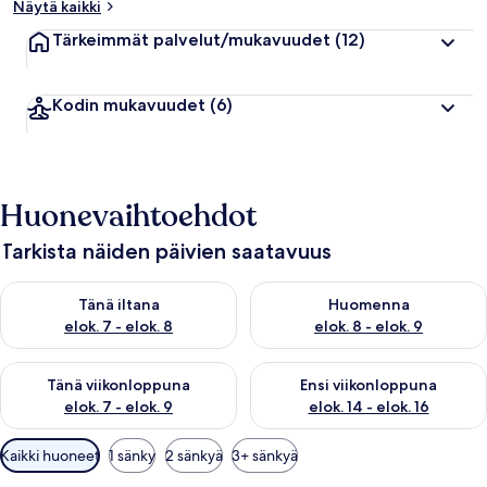
Näytä kaikki
Tärkeimmät palvelut/mukavuudet
(12)
Kodin mukavuudet
(6)
Huonevaihtoehdot
Tarkista näiden päivien saatavuus
Tarkista tämän illan saatavuus elok. 7 - elok. 8
Tarkista huomisen saatavuus el
Tänä iltana
Huomenna
elok. 7 - elok. 8
elok. 8 - elok. 9
Tarkista tämän viikonlopun saatavuus elok. 7 - elok. 9
Tarkista ensi viikonlopun saatav
Tänä viikonloppuna
Ensi viikonloppuna
elok. 7 - elok. 9
elok. 14 - elok. 16
Huoneille
Kaikki huoneet
1 sänky
2 sänkyä
3+ sänkyä
saatavilla