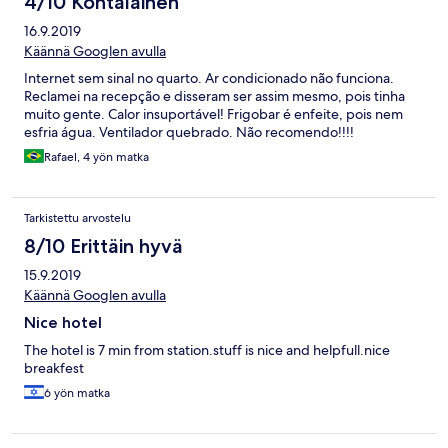
4/10 Kohtalainen
16.9.2019
Käännä Googlen avulla
Internet sem sinal no quarto. Ar condicionado não funciona.
Reclamei na recepção e disseram ser assim mesmo, pois tinha
muito gente. Calor insuportável! Frigobar é enfeite, pois nem
esfria água. Ventilador quebrado. Não recomendo!!!!
Rafael, 4 yön matka
Tarkistettu arvostelu
8/10 Erittäin hyvä
15.9.2019
Käännä Googlen avulla
Nice hotel
The hotel is 7 min from station.stuff is nice and helpfull.nice
breakfest
6 yön matka