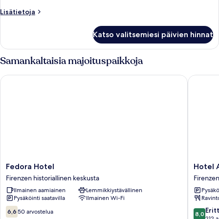
kuvat
Lisätietoja
Lisätietoja
huoneesta
Kolmen
Katso valitsemiesi päivien hinnat
hengen
huone
Samankaltaisia majoituspaikkoja
Fedora Hotel
Hotel An
Fedora
Hotel
Fedora Hotel
Hotel 
Hotel
Annalen
Firenzen historiallinen keskusta
Firenzen
Firenzen
Firenzen
Ilmainen aamiainen
Lemmikkiystävällinen
Pysäköi
historiallinen
historial
Pysäköinti saatavilla
Ilmainen Wi-Fi
Ravint
keskusta
keskust
6.6
8.0
Erit
6,6
50 arvostelua
8,0
kautta
kautta
212 a