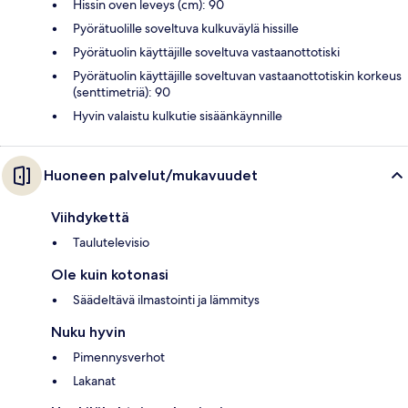
Hissin oven leveys (cm): 90
Pyörätuolille soveltuva kulkuväylä hissille
Pyörätuolin käyttäjille soveltuva vastaanottotiski
Pyörätuolin käyttäjille soveltuvan vastaanottotiskin korkeus
(senttimetriä): 90
Hyvin valaistu kulkutie sisäänkäynnille
Huoneen palvelut/mukavuudet
Viihdykettä
Taulutelevisio
Ole kuin kotonasi
Säädeltävä ilmastointi ja lämmitys
Nuku hyvin
Pimennysverhot
Lakanat