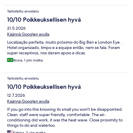
Tarkistettu arvostelu
10/10 Poikkeuksellisen hyvä
21.5.2026
Käännä Googlen avulla
Localização perfeita, muito próximo do Big Ben e London Eye.
Hotel organizado, limpo e a equipe então, nem se fala. Foram
super receptivos, nos deram apoio e dicas.
Bruna, 1 yön matka
Tarkistettu arvostelu
10/10 Poikkeuksellisen hyvä
12.7.2026
Käännä Googlen avulla
If you go into this knowing its small you won't be disappointed.
Clean, staff were super friendly, comfortable. The air-
conditioning did work, it was the heat wave. Close proximity to
things to do and waterloo.
Katrina, 2 yön matka