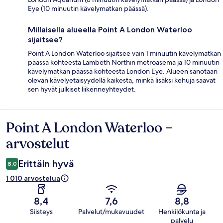
Eye (10 minuutin kävelymatkan päässä).
Millaisella alueella Point A London Waterloo
sijaitsee?
Point A London Waterloo sijaitsee vain 1 minuutin kävelymatkan
päässä kohteesta Lambeth Northin metroasema ja 10 minuutin
kävelymatkan päässä kohteesta London Eye. Alueen sanotaan
olevan kävelyetäisyydellä kaikesta, minkä lisäksi kehuja saavat
sen hyvät julkiset liikenneyhteydet.
Point A London Waterloo –
Arvostelut
arvostelut
Erittäin hyvä
8,0
1 010 arvostelua
8,4
7,6
8,8
Siisteys
Palvelut/mukavuudet
Henkilökunta ja
palvelu