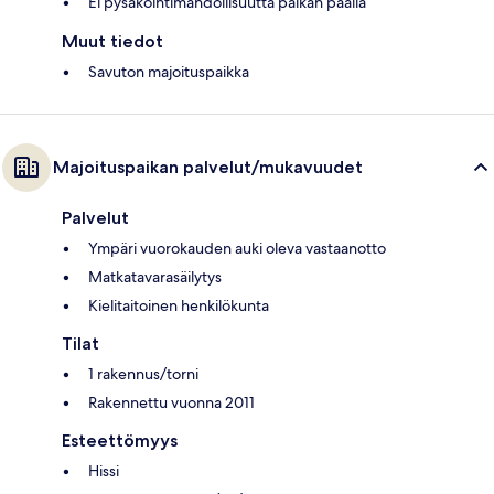
Ei pysäköintimahdollisuutta paikan päällä
Muut tiedot
Savuton majoituspaikka
Majoituspaikan palvelut/mukavuudet
Palvelut
Ympäri vuorokauden auki oleva vastaanotto
Matkatavarasäilytys
Kielitaitoinen henkilökunta
Tilat
1 rakennus/torni
Rakennettu vuonna 2011
Esteettömyys
Hissi