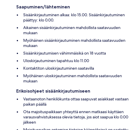
Saapuminen/lähteminen
Sisäänkirjautuminen alkaa: klo 15.00. Sisäänkirjautuminen
päättyy: klo 0.00.
Aikainen sisäänkirjautuminen mahdollista saatavuuden
mukaan
Myöhäinen sisäänkirjautuminen mahdollista saatavuuden
mukaan
Sisäänkirjautumisen vähimmäisikä on 18 vuotta
Uloskirjautuminen tapahtuu klo 11.00
Kontaktiton uloskirjautuminen saatavilla
Myöhäinen uloskirjautuminen mahdollista saatavuuden
mukaan
Erikoisohjeet sisäänkirjautumiseen
Vastaanoton henkilökunta ottaa saapuvat asiakkaat vastaan
paikan päällä
Ota majoituspaikkaan yhteyttä ennen matkaasi käyttäen
varausvahvistuksessa olevia tietoja, jos aiot saapua klo 0.00
jälkeen
Majoituspaikan antamien tietojen käännöksissä on saatettu