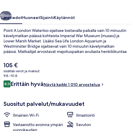
llinen
Seuraava
30+
Yleistiedot
Huoneet
Sijainti
Käytännöt
Point A London Waterloo sijaitsee loistavalla paikalla vain 10 minuutin
kävelymatkan päässä kohteista Imperial War Museum (museo) ja
Lower Marsh Market. Lisäksi Sea Life London Aquarium ja
Westminster Bridge sijaitsevat vain 10 minuutin kävelymatkan
päässä. Matkailijat arvostavat majoituspaikan avuliasta henkilökuntaa
ja lähialueen nähtävyyksiä. Majoituspaikka sijaitsee lyhyen
kävelymatkan päässä julkisen liikenteen yhteyksistä: Lambeth
Nykyinen
105 €
Northin metroasema sijaitsee vain muutaman askeleen päässä ja
hinta
sisältää verot ja maksut
Waterloon metroasema sijaitsee 10 minuutin kävelymatkan päässä.
on
9.8.–10.8.
Ulkopuoli
105 €
Arvostelut
Erittäin hyvä
8,0
Näytä kaikki 1 010 arvostelua
8,0 kautta 10.
Suositut palvelut/mukavuudet
Ilmainen Wi-Fi
Ilmastointi
Vastaanotto avoinna ympäri
Savuton
vuorokauden