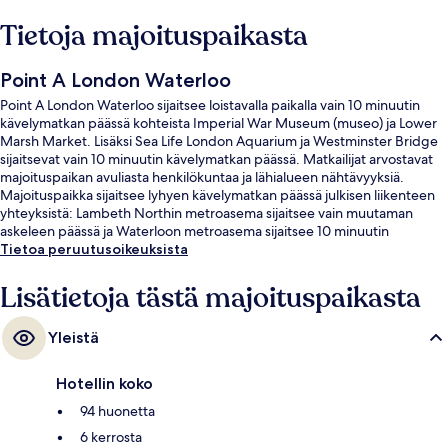
Tietoja majoituspaikasta
Point A London Waterloo
Point A London Waterloo sijaitsee loistavalla paikalla vain 10 minuutin
kävelymatkan päässä kohteista Imperial War Museum (museo) ja Lower
Marsh Market. Lisäksi Sea Life London Aquarium ja Westminster Bridge
sijaitsevat vain 10 minuutin kävelymatkan päässä. Matkailijat arvostavat
majoituspaikan avuliasta henkilökuntaa ja lähialueen nähtävyyksiä.
Majoituspaikka sijaitsee lyhyen kävelymatkan päässä julkisen liikenteen
yhteyksistä: Lambeth Northin metroasema sijaitsee vain muutaman
askeleen päässä ja Waterloon metroasema sijaitsee 10 minuutin
kävelymatkan päässä.
Tietoa peruutusoikeuksista
Lisätietoja tästä majoituspaikasta
Yleistä
Hotellin koko
94 huonetta
6 kerrosta