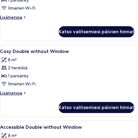
1 parisänky
Window
Ilmainen Wi-Fi
kuvat
Lisätietoja
Lisätietoja
huoneesta
Cosy
Katso valitsemiesi päivien hinnat
Double
with
Window
Avaa
Moderni hotellihuone, jossa on suuri sä
5
Cosy Double without Window
kaikki
8 m²
huonetyypin
2 henkilöä
Cosy
Double
1 parisänky
without
Ilmainen Wi-Fi
Window
Lisätietoja
Lisätietoja
kuvat
huoneesta
Cosy
Katso valitsemiesi päivien hinnat
Double
without
Window
Avaa
Moderni hotellihuone, jossa on suuri sä
5
Accessible Double without Window
kaikki
8 m²
huonetyypin