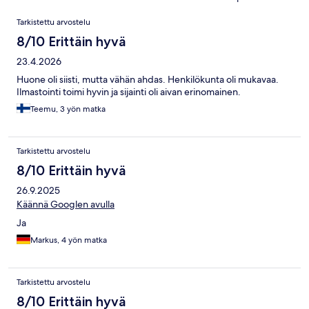
Arvostelut
Tarkistettu arvostelu
8/10 Erittäin hyvä
23.4.2026
Huone oli siisti, mutta vähän ahdas. Henkilökunta oli mukavaa.
Ilmastointi toimi hyvin ja sijainti oli aivan erinomainen.
Teemu, 3 yön matka
Tarkistettu arvostelu
8/10 Erittäin hyvä
26.9.2025
Käännä Googlen avulla
Ja
Markus, 4 yön matka
Tarkistettu arvostelu
8/10 Erittäin hyvä