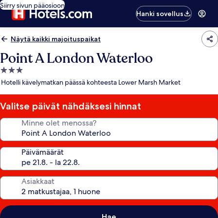
Siirry sivun pääosioon
Hanki sovellus
Näytä kaikki majoituspaikat
Point A London Waterloo
3.0
tähden
Hotelli kävelymatkan päässä kohteesta Lower Marsh Market
majoituspaikka
Valitse päivät nähdäksesi hinnat
Minne olet menossa?
Päivämäärät
Asiakkaat
Hae