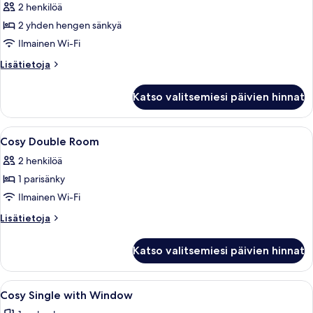
2 henkilöä
huonetyypin
2 yhden hengen sänkyä
Cozy
Twin
Ilmainen Wi-Fi
Room
Lisätietoja
Lisätietoja
kuvat
huoneesta
Cozy
Katso valitsemiesi päivien hinnat
Twin
Room
Avaa
Tallelokero huoneessa, työpöytä, pim
5
Cosy Double Room
kaikki
2 henkilöä
huonetyypin
1 parisänky
Cosy
Double
Ilmainen Wi-Fi
Room
Lisätietoja
Lisätietoja
kuvat
huoneesta
Cosy
Katso valitsemiesi päivien hinnat
Double
Room
Avaa
Moderni hotellihuone, jossa on suuri sän
6
Cosy Single with Window
kaikki