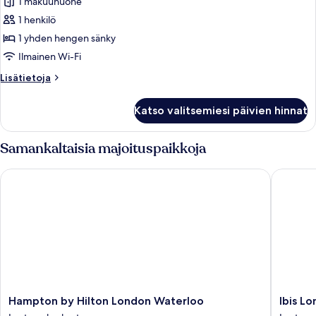
1 makuuhuone
huonetyypin
1 henkilö
Cosy
Single
1 yhden hengen sänky
with
Ilmainen Wi-Fi
Window
Lisätietoja
Lisätietoja
kuvat
huoneesta
Cosy
Katso valitsemiesi päivien hinnat
Single
with
Window
Samankaltaisia majoituspaikkoja
Hampton by Hilton London Waterloo
Ibis Lond
Hampton
Ibis
Hampton by Hilton London Waterloo
Ibis Lo
by
London