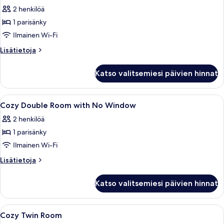
2 henkilöä
Accessible
Double
1 parisänky
without
Ilmainen Wi-Fi
Window
Lisätietoja
Lisätietoja
kuvat
huoneesta
Accessible
Katso valitsemiesi päivien hinnat
Double
without
Window
Avaa
Tallelokero huoneessa, työpöytä, pim
7
Cozy Double Room with No Window
kaikki
2 henkilöä
huonetyypin
1 parisänky
Cozy
Double
Ilmainen Wi-Fi
Room
Lisätietoja
Lisätietoja
with
huoneesta
Cozy
No
Katso valitsemiesi päivien hinnat
Double
Window
Room
kuvat
with
Avaa
Tallelokero huoneessa, työpöytä, pim
4
No
Cozy Twin Room
kaikki
Window