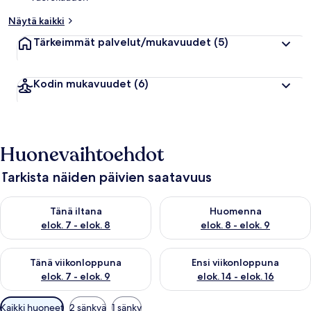
Näytä kaikki
Tärkeimmät palvelut/mukavuudet
(5)
Kodin mukavuudet
(6)
Huonevaihtoehdot
Tarkista näiden päivien saatavuus
Tarkista tämän illan saatavuus elok. 7 - elok. 8
Tarkista huomisen saatavuus el
Tänä iltana
Huomenna
elok. 7 - elok. 8
elok. 8 - elok. 9
Tarkista tämän viikonlopun saatavuus elok. 7 - elok. 9
Tarkista ensi viikonlopun saatav
Tänä viikonloppuna
Ensi viikonloppuna
elok. 7 - elok. 9
elok. 14 - elok. 16
Huoneille
Kaikki huoneet
2 sänkyä
1 sänky