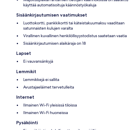
käyttää automatisoituja käännöstyökaluja
Sisäänkirjautumisen vaatimukset
Luottokortti, pankkikortti tai käteistakuumaksu vaaditaan
satunnaisten kulujen varalta
Virallinen kuvallinen henkilöllisyystodistus saatetaan vaatia
Sisäänkirjautumisen alaikäraja on 18
Lapset
Ei vauvansänkyjä
Lemmikit
Lemmikkejä ei sallita
Avustajaeläimet tervetulleita
Internet
Ilmainen Wi-Fi yleisissä tiloissa
Ilmainen Wi-Fi huoneissa
Pysäköinti