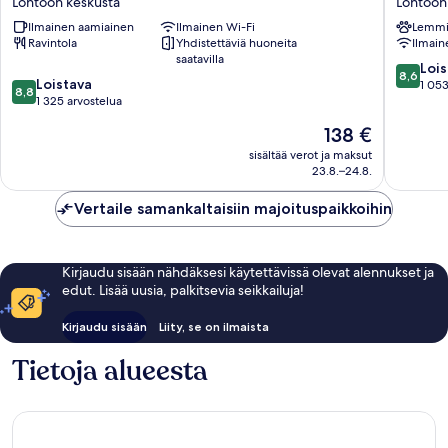
Lontoon keskusta
Lontoon
Hilton
Blackfria
Ilmainen aamiainen
Ilmainen Wi-Fi
Lemmik
London
Lontoon
Ravintola
Yhdistettäviä huoneita
Ilmain
Waterloo
keskust
saatavilla
Lontoon
8.6
Lois
8,6
8.8
keskusta
Loistava
kautta
1 053
8,8
kautta
1 325 arvostelua
10,
10,
Loistava,
Hinta
138 €
Loistava,
1 053
on
1 325
sisältää verot ja maksut
arvostel
138 €
23.8.–24.8.
arvostelua
Vertaile samankaltaisiin majoituspaikkoihin
Kirjaudu sisään nähdäksesi käytettävissä olevat alennukset ja
edut. Lisää uusia, palkitsevia seikkailuja!
Kirjaudu sisään
Liity, se on ilmaista
Tietoja alueesta