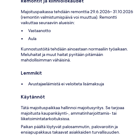
Remontit ja kiinniolokaudet
Majoituspaikassa tehdään remonttia 29.6.2026– 31.10.2026
(remontin valmistumispäivä voi muuttua). Remontti
vaikuttaa seuraaviin alueisiin:
Vastaanotto
Aula
Kunnostustöitä tehdään ainoastaan normaaliin työaikaan.
Meluhaitat ja muut haitat pyritään pitämään
mahdollisimman vähäisinä.
Lemmikit
Avustajaeläimistä ei veloiteta lisämaksuja
Käytännöt
Tätä majoituspaikkaa hallinnoi majoitusyritys. Se tarjoaa
majoitusta kaupankäynti-, ammatinharjoittamis- tai
liiketoimintatarkoituksissa.
Paikan päältä löytyvät palosammutin, palovaroitin ja
ensiapupakkaus takaavat asiakkaiden turvallisuuden.