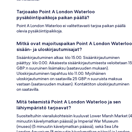
Tarjoaako Point A London Waterloo
pysäköintipaikkoja paikan päällä?
Point A London Waterloo ei valitettavasti tarjoa paikan päällä
olevia pysäköintipaikkoja.
Mitkä ovat majoituspaikan Point A London Waterloo
sisään- ja uloskirjautumisajat?
Sisäänkirjautuminen alkaa: klo 15.00. Sisäänkirjautuminen
päättyy: klo 0.00. Aikaisesta sisäänkirjautumisesta veloitetaan 15
GBP:n suuruinen lisämaksu (saatavuuden mukaan).
Uloskirjautuminen tapahtuu klo 11.00. Myöhäinen
uloskirjautuminen on saatavilla 25 GBP:n suuruista maksua
vastaan (saatavuuden mukaan). Kontaktiton uloskirjautuminen
on saatavilla.
Mitä tekemistä Point A London Waterloo ja sen
lähiympäristö tarjoavat?
Suositeltuihin vierailukohteisiin kuuluvat Lower Marsh Market (4
minuutin kävelymatkan päässä) ja Imperial War Museum
(museo) (5 minuutin kävelymatkan päässä), sekä Sea Life
London Aquarium (8 minuutin kävelymatkan päässä) ja London