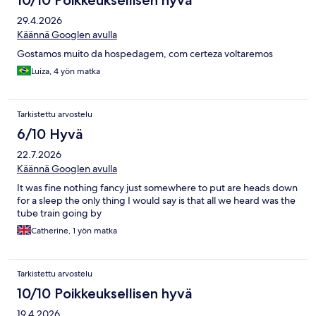
10/10 Poikkeuksellisen hyvä
29.4.2026
Käännä Googlen avulla
Gostamos muito da hospedagem, com certeza voltaremos
Luiza, 4 yön matka
Tarkistettu arvostelu
6/10 Hyvä
22.7.2026
Käännä Googlen avulla
It was fine nothing fancy just somewhere to put are heads down
for a sleep the only thing I would say is that all we heard was the
tube train going by
Catherine, 1 yön matka
Tarkistettu arvostelu
10/10 Poikkeuksellisen hyvä
19.4.2026