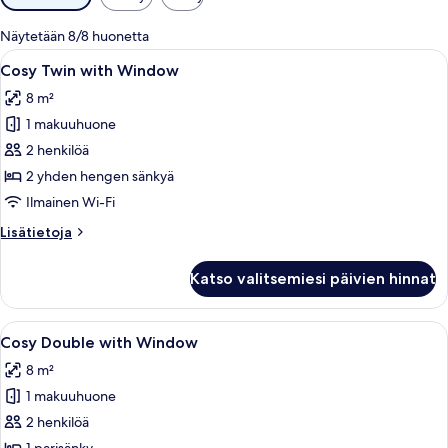
saatavilla
olevia
Näytetään 8/8 huonetta
suodattimia
Avaa
Hotellihuone, jossa on kaksi sänkyä, suu
6
Cosy Twin with Window
kaikki
8 m²
huonetyypin
1 makuuhuone
Cosy
Twin
2 henkilöä
with
2 yhden hengen sänkyä
Window
Ilmainen Wi-Fi
kuvat
Lisätietoja
Lisätietoja
huoneesta
Cosy
Katso valitsemiesi päivien hinnat
Twin
with
Window
Avaa
Moderni hotellihuone, jossa on suuri s
8
Cosy Double with Window
kaikki
8 m²
huonetyypin
1 makuuhuone
Cosy
Double
2 henkilöä
with