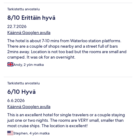
Tarkistettu arvostelu
8/10 Erittäin hyvä
22.7.2026
Käännä Googlen avulla
The hotel is about 7-10 mins from Waterloo station platforms.
There are a couple of shops nearby and a street full of bars
2mins away. Location is not too bad but the rooms are small and
cramped. It was ok for an overnight.
Andy, 2 yön matka
Tarkistettu arvostelu
6/10 Hyvä
6.6.2026
Käännä Googlen avulla
This is an excellent hotel for single travelers or a couple staying
just one or two nights. The rooms are VERY small, smaller than
most cruise ships. The location is excellent!
Stephen, 4 yön matka