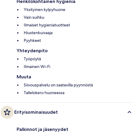
Henkilökohtainen hygienia
Yksityinen kylpyhuone
Vain suihku
Ilmaiset hygieniatuotteet
Hiustenkuivaaja
Pyyhkeet
Yhteydenpito
Työpöytä
Ilmainen Wi-Fi
Muuta
Siivouspalvelu on saatavilla pyynnöstä
Tallelokero huoneessa
Erityisominaisuudet
Palkinnot ja jäsenyydet