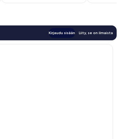
arvostelua
Kirjaudu sisään
Liity, se on ilmaista