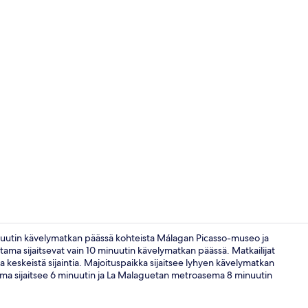
Vastaanotto
 minuutin kävelymatkan päässä kohteista Málagan Picasso-museo ja
ama sijaitsevat vain 10 minuutin kävelymatkan päässä. Matkailijat
a keskeistä sijaintia. Majoituspaikka sijaitsee lyhyen kävelymatkan
Tallelokero 
sema sijaitsee 6 minuutin ja La Malaguetan metroasema 8 minuutin