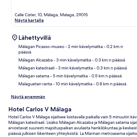
Calle Cister, 10, Málaga, Malaga, 29015
Näytä kartalla
Lähettyvillä
Málagan Picasso-museo
- 2 min kävelymatka
- 0.2 km:n
päässä
Málagan Alcazaba
- 3 min kävelymatka
- 0.3 km:n päässä
Kart
Málagan katedraali
- 3 min kävelymatka
- 0.3 km:n päässä
Málagan satama
- 5 min kävelymatka
- 0.5 km:n päässä
Malaguetan ranta
- 10 min kävelymatka
- 0.8 km:n päässä
Näytä enemmän
Hotel Carlos V Málaga
Hotel Carlos V Málaga sijaitsee loistavalla paikalla vain 5 minuutin
Málagan katedraali. Lisäksi Málagan Alcazaba ja Málagan satama sijai
arvostavat suuresti majoituspaikan avuliasta henkilökuntaa ja keskeist
päässä julkisen liikenteen yhteyksistä: La Marinan metroasema sijai