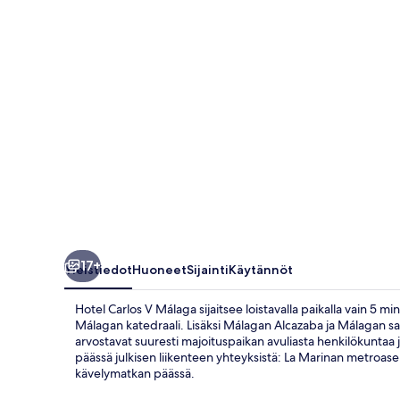
17+
Yleistiedot
Huoneet
Sijainti
Käytännöt
Hotel Carlos V Málaga sijaitsee loistavalla paikalla vain 5
Málagan katedraali. Lisäksi Málagan Alcazaba ja Málagan sat
arvostavat suuresti majoituspaikan avuliasta henkilökuntaa j
päässä julkisen liikenteen yhteyksistä: La Marinan metroa
kävelymatkan päässä.