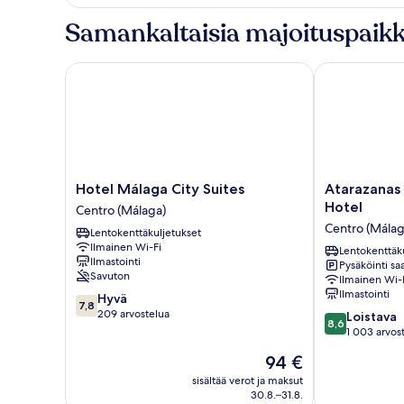
huone
(yksi
Samankaltaisia majoituspaikk
tai
kaksi
sänkyä)
Hotel Málaga City Suites
Atarazanas M
Hotel
Atarazanas
Hotel Málaga City Suites
Atarazanas
Málaga
Málaga
Hotel
Centro (Málaga)
City
Boutique
Centro (Málag
Lentokenttäkuljetukset
Suites
Hotel
Ilmainen Wi-Fi
Centro
Centro
Lentokenttäk
Ilmastointi
Pysäköinti saa
(Málaga)
(Málaga)
Savuton
Ilmainen Wi-
Ilmastointi
7.8
Hyvä
7,8
kautta
209 arvostelua
8.6
Loistava
8,6
10,
kautta
1 003 arvos
Hyvä,
10,
Hinta
94 €
209
Loistava,
on
arvostelua
1 003
sisältää verot ja maksut
94 €
30.8.–31.8.
arvostelua