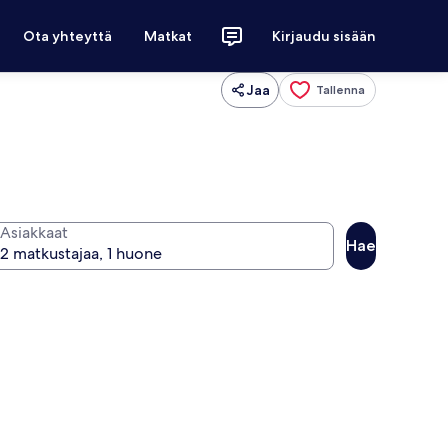
Ota yhteyttä
Matkat
Kirjaudu sisään
Jaa
Tallenna
Asiakkaat
Hae