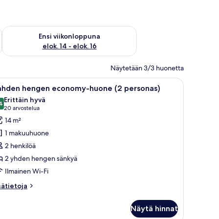
lok. 7 - elok. 9
Tarkista ensi viikonlopun saatavuus elok. 14 - elok. 16
Ensi viikonloppuna
elok. 14 - elok. 16
Näytetään 3/3 huonetta
, tuoli, televisio ja kylpyhuone, joka näkyy avoimen oven läpi.
vaa
Kylpyhuone, jossa on kylpyamme, pesuallas, wc
3
ahden hengen economy-huone (2 personas)
ikki
Erittäin hyvä
uonetyypin
4
8,4 kautta 10
(20
20 arvostelua
ahden
arvostelua)
14 m²
engen
1 makuuhuone
conomy-
2 henkilöä
uone
2 yhden hengen sänkyä
2
Ilmainen Wi-Fi
ersonas)
uvat
sätietoja
sätietoja
oneesta
ahden
Näytä hinnat
engen