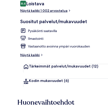
Arvostelut
Loistava
8,6
8,6 kautta 10.
Näytä kaikki 1 002 arvostelua
Televisio
Suositut palvelut/mukavuudet
Pysäköinti saatavilla
Ilmastointi
Vastaanotto avoinna ympäri vuorokauden
Näytä kaikki
Tärkeimmät palvelut/mukavuudet
(12)
Kodin mukavuudet
(6)
Huonevaihtoehdot