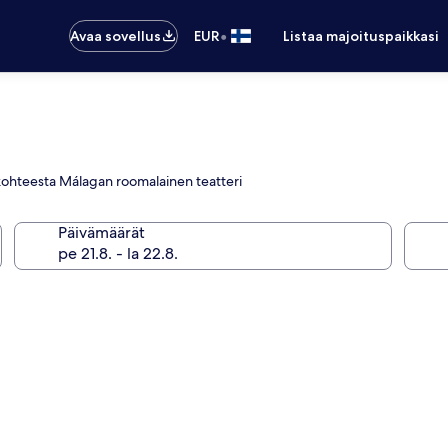
•
Avaa sovellus
EUR
Listaa majoituspaikkasi
 kohteesta Málagan roomalainen teatteri
Päivämäärät