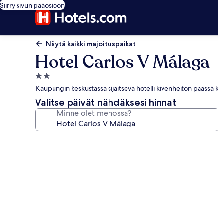
Siirry sivun pääosioon
Näytä kaikki majoituspaikat
Hotel Carlos V Málaga
2.0
tähden
Kaupungin keskustassa sijaitseva hotelli kivenheiton päässä
majoituspaikka
Valitse päivät nähdäksesi hinnat
Minne olet menossa?
Majoituspaikan
Hotel
Carlos
V
Málaga
valokuvagalleria