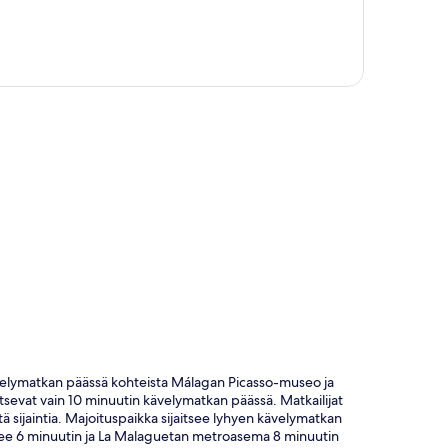
ta
 kävelymatkan päässä kohteista Málagan Picasso-museo ja
tsevat vain 10 minuutin kävelymatkan päässä. Matkailijat
ä sijaintia. Majoituspaikka sijaitsee lyhyen kävelymatkan
tsee 6 minuutin ja La Malaguetan metroasema 8 minuutin