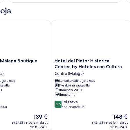
e
h
oja
(2
pe
álaga Boutique Hotel
Hotel del Pintor Historical Center, b
Hotel
 Málaga Boutique
Hotel del Pintor Historical
del
Center, by Hoteles con Cultura
Pintor
a)
Centro (Málaga)
Historical
uljetukset
Center,
Lentokenttäkuljetukset
tavilla
Pysäköinti saatavilla
by
Fi
Ilmainen Wi-Fi
Hoteles
Ilmastointi
con
8.6
Cultura
Loistava
8,6
kautta
telua
Centro
563 arvostelua
10,
(Málaga)
Hinta
Hinta
139 €
148 €
Loistava,
on
on
563
sisältää verot ja maksut
sisältää verot ja maksut
139 €
148 €
23.8.–24.8.
23.8.–24.8.
arvostelua