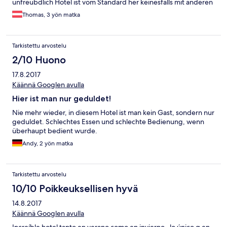
unfreubdlich Hotel ist vom Standard her keinesfalls mit anderen
Alpen Hotels in Österreich vergleichbar, es fehlt offensichtlich
Thomas, 3 yön matka
am Management.
Tarkistettu arvostelu
2/10 Huono
17.8.2017
Käännä Googlen avulla
Hier ist man nur geduldet!
Nie mehr wieder, in diesem Hotel ist man kein Gast, sondern nur
geduldet. Schlechtes Essen und schlechte Bedienung, wenn
überhaupt bedient wurde.
Andy, 2 yön matka
Tarkistettu arvostelu
10/10 Poikkeuksellisen hyvä
14.8.2017
Käännä Googlen avulla