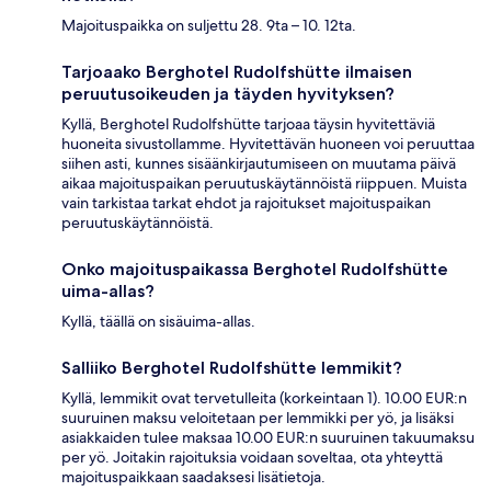
Majoituspaikka on suljettu 28. 9ta – 10. 12ta.
Tarjoaako Berghotel Rudolfshütte ilmaisen
peruutusoikeuden ja täyden hyvityksen?
Kyllä, Berghotel Rudolfshütte tarjoaa täysin hyvitettäviä
huoneita sivustollamme. Hyvitettävän huoneen voi peruuttaa
siihen asti, kunnes sisäänkirjautumiseen on muutama päivä
aikaa majoituspaikan peruutuskäytännöistä riippuen. Muista
vain tarkistaa tarkat ehdot ja rajoitukset majoituspaikan
peruutuskäytännöistä.
Onko majoituspaikassa Berghotel Rudolfshütte
uima-allas?
Kyllä, täällä on sisäuima-allas.
Salliiko Berghotel Rudolfshütte lemmikit?
Kyllä, lemmikit ovat tervetulleita (korkeintaan 1). 10.00 EUR:n
suuruinen maksu veloitetaan per lemmikki per yö, ja lisäksi
asiakkaiden tulee maksaa 10.00 EUR:n suuruinen takuumaksu
per yö. Joitakin rajoituksia voidaan soveltaa, ota yhteyttä
majoituspaikkaan saadaksesi lisätietoja.