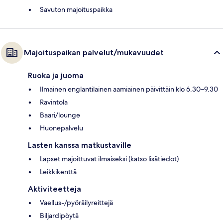
Savuton majoituspaikka
Majoituspaikan palvelut/mukavuudet
Ruoka ja juoma
Ilmainen englantilainen aamiainen päivittäin klo 6.30–9.30
Ravintola
Baari/lounge
Huonepalvelu
Lasten kanssa matkustaville
Lapset majoittuvat ilmaiseksi (katso lisätiedot)
Leikkikenttä
Aktiviteetteja
Vaellus-/pyöräilyreittejä
Biljardipöytä