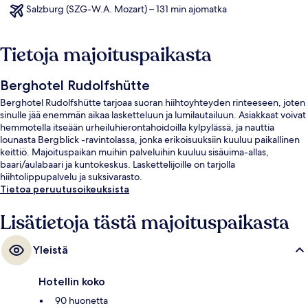
Salzburg (SZG-W.A. Mozart) – 131 min ajomatka
Tietoja majoituspaikasta
Berghotel Rudolfshütte
Berghotel Rudolfshütte tarjoaa suoran hiihtoyhteyden rinteeseen, joten
sinulle jää enemmän aikaa lasketteluun ja lumilautailuun. Asiakkaat voivat
hemmotella itseään urheiluhierontahoidoilla kylpylässä, ja nauttia
lounasta Bergblick -ravintolassa, jonka erikoisuuksiin kuuluu paikallinen
keittiö. Majoituspaikan muihin palveluihin kuuluu sisäuima-allas,
baari/aulabaari ja kuntokeskus. Laskettelijoille on tarjolla
hiihtolippupalvelu ja suksivarasto.
Tietoa peruutusoikeuksista
Lisätietoja tästä majoituspaikasta
Yleistä
Hotellin koko
90 huonetta