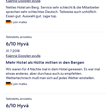
das Wasser perfekt warm. Am besten man geht um die
Käännä Googlen avulla
Mittagszeit und nachmittags bis 16 uhr oder abends ab 19 uhr.
Nettes Hotel am Berg. Service sehr schlecht & die Mitarbeiter
Dann ist am wenigsten los. Der saunabereich ist für dieses hotel
sprechen sehr schlechtes Deutsch. Teilweise auch unhöflich.
echt super geworden. Klasse Saunen mit Blick zu den bergen.
Essen gut. Auswahl gut. Lage top.
3 yön matka
Tarkistettu arvostelu
6/10 Hyvä
31.7.2018
Käännä Googlen avulla
Mehr Hotel als Hütte mitten in den Bergen
Wir waren für 4 Nächte mal in dem Hotel gewesen. Es war mal
etwas anderes, aber durchaus auch zu empfehlen.
Wettertechnisch muß man sich auf jedes Wetter einstellen.
4 yön matka
Tarkistettu arvostelu
6/10 Hyvä