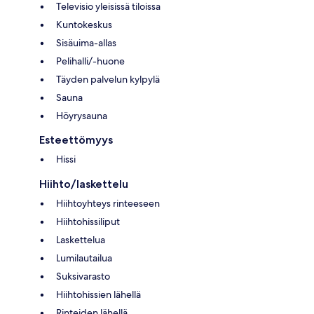
Televisio yleisissä tiloissa
Kuntokeskus
Sisäuima-allas
Pelihalli/-huone
Täyden palvelun kylpylä
Sauna
Höyrysauna
Esteettömyys
Hissi
Hiihto/laskettelu
Hiihtoyhteys rinteeseen
Hiihtohissiliput
Laskettelua
Lumilautailua
Suksivarasto
Hiihtohissien lähellä
Rinteiden lähellä