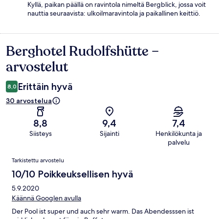
Kyllä, paikan päällä on ravintola nimeltä Bergblick, jossa voit
nauttia seuraavista: ulkoilmaravintola ja paikallinen keittiö.
Berghotel Rudolfshütte –
Arvostelut
arvostelut
Erittäin hyvä
8,0
30 arvostelua
8,8
9,4
7,4
Siisteys
Sijainti
Henkilökunta ja
palvelu
Arvostelut
Tarkistettu arvostelu
10/10 Poikkeuksellisen hyvä
5.9.2020
Käännä Googlen avulla
Der Pool ist super und auch sehr warm. Das Abendesssen ist