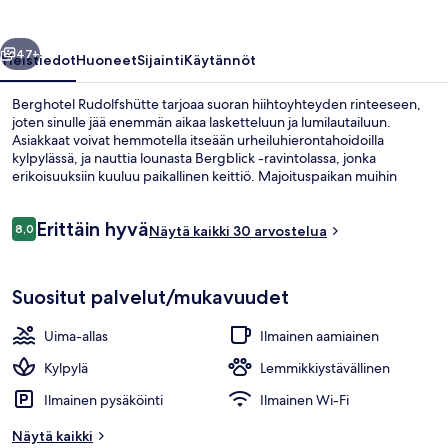
llinen
Seuraava
47+
Yleistiedot
Huoneet
Sijainti
Käytännöt
Berghotel Rudolfshütte tarjoaa suoran hiihtoyhteyden rinteeseen,
joten sinulle jää enemmän aikaa lasketteluun ja lumilautailuun.
Asiakkaat voivat hemmotella itseään urheiluhierontahoidoilla
kylpylässä, ja nauttia lounasta Bergblick -ravintolassa, jonka
erikoisuuksiin kuuluu paikallinen keittiö. Majoituspaikan muihin
palveluihin kuuluu sisäuima-allas, baari/aulabaari ja kuntokeskus.
Laskettelijoille on tarjolla hiihtolippupalvelu ja suksivarasto.
Arvostelut
Erittäin hyvä
8,0
Näytä kaikki 30 arvostelua
8,0 kautta 10.
Lounas
Suositut palvelut/mukavuudet
Uima-allas
Ilmainen aamiainen
Kylpylä
Lemmikkiystävällinen
Ilmainen pysäköinti
Ilmainen Wi-Fi
Näytä kaikki