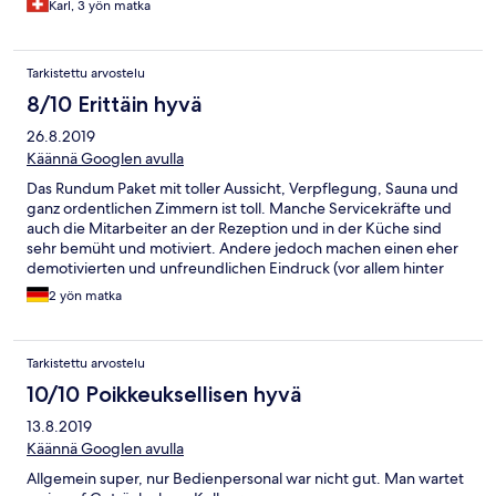
Karl, 3 yön matka
Tarkistettu arvostelu
8/10 Erittäin hyvä
26.8.2019
Käännä Googlen avulla
Das Rundum Paket mit toller Aussicht, Verpflegung, Sauna und
ganz ordentlichen Zimmern ist toll. Manche Servicekräfte und
auch die Mitarbeiter an der Rezeption und in der Küche sind
sehr bemüht und motiviert. Andere jedoch machen einen eher
demotivierten und unfreundlichen Eindruck (vor allem hinter
der Bar). Es ist eine Sache der Ortssprache nicht mächtig zu
2 yön matka
sein, aber eine andere unfreundlich und inkompetent zu sein.
Super war auch die Live Musik (Gletscherbeben)! Einfach
furchtbar war allerdings die Schlagermusik und Apreski Musik
Tarkistettu arvostelu
Beschallung den ganzen Tag.
10/10 Poikkeuksellisen hyvä
13.8.2019
Käännä Googlen avulla
Allgemein super, nur Bedienpersonal war nicht gut. Man wartet