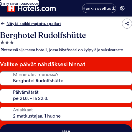
Siirry sivun pääosioon
Hanki sovellus
Näytä kaikki majoituspaikat
Berghotel Rudolfshütte
3.0
tähden
Rinteessä sijaitseva hotelli, jossa käytössäsi on kylpylä ja suksivarasto
majoituspaikka
Valitse päivät nähdäksesi hinnat
Minne olet menossa?
Päivämäärät
Asiakkaat
Hae