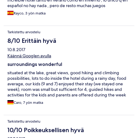
Increíble hotel tanto en verano como en invierno , lo único q en
español no hay nada , pero de resto muchas juegos
Rayco, 3 yön matka
Tarkistettu arvostelu
8/10 Erittäin hyvä
10.8.2017
Käännä Googlen avulla
surroundings wonderful
situated at the lake, great views, good hiking and climbing
possibilities, lots to do inside the hotel during a rainy day, food
average, our kids (9 and 7) enjoyed their stay (we stayed one
week), room was small but sufficient for 4, guided hikes and
activities for the kids and parents are offered during the week
Caro, 7 yön matka
Tarkistettu arvostelu
10/10 Poikkeuksellisen hyvä