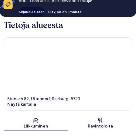
edut. Lisää uusia, palkitsevia seikkailuja!
Kirjaudu sisään
Liity, se on ilmaista
Tietoja alueesta
Stubach 82, Uttendorf, Salzburg, 5723
Näytä kartalla
Kartta
Liikkuminen
Ravintoloita