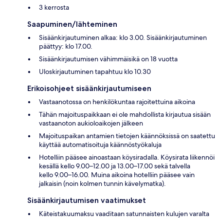
3 kerrosta
Saapuminen/lähteminen
Sisäänkirjautuminen alkaa: klo 3.00. Sisäänkirjautuminen
päättyy: klo 17.00.
Sisäänkirjautumisen vähimmäisikä on 18 vuotta
Uloskirjautuminen tapahtuu klo 10.30
Erikoisohjeet sisäänkirjautumiseen
Vastaanotossa on henkilökuntaa rajoitettuina aikoina
Tähän majoituspaikkaan ei ole mahdollista kirjautua sisään
vastaanoton aukioloaikojen jälkeen
Majoituspaikan antamien tietojen käännöksissä on saatettu
käyttää automatisoituja käännöstyökaluja
Hotelliin pääsee ainoastaan köysiradalla. Köysirata liikennöi
kesällä kello 9.00–12.00 ja 13.00–17.00 sekä talvella
kello 9.00–16.00. Muina aikoina hotelliin pääsee vain
jalkaisin (noin kolmen tunnin kävelymatka).
Sisäänkirjautumisen vaatimukset
Käteistakuumaksu vaaditaan satunnaisten kulujen varalta