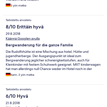
3 yön matka
Tarkistettu arvostelu
8/10 Erittäin hyvä
29.8.2018
Käännä Googlen avulla
Bergwanderung für die ganze Familie
Die Rudolfshütte ist eine Mischung aus hotel, Hütte und
jugendherberge. Der Ausgangspunkt ist ideal zum
Bergwanderung jeglicher schwierigkeitsstufen, auch für
Kleinkinder mit festem Schuhwerk geeignet. MIIT kinderwagen
hat man allerdings null Chance weder im Hotel noch in der
umgebung. Die Gastronomie war ok aber auch nicht
Karin, 3 yön matka
herausragend. Das Personal teils freundlich. Manchen würde
ein lächeln oder ein Hallo nicht schaden. Das Zimmer war sauber
und absolut ausreichend. Der roomservice kam immer recht
Tarkistettu arvostelu
spät aber es war ordentlich geputzt. Wir hatten sogar ein
babybett drin obwohl dies nicht bestellt wurde. Leider kann
6/10 Hyvä
man das zimmer nicht komplett verdunkeln für evtl.
21.8.2018
Mittagschläfchen bei kleinkindern. Das Hallenbad war super,