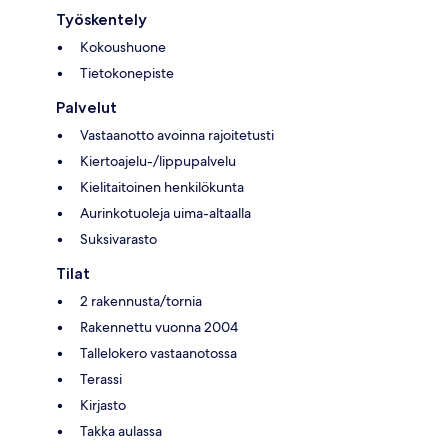
Työskentely
Kokoushuone
Tietokonepiste
Palvelut
Vastaanotto avoinna rajoitetusti
Kiertoajelu-/lippupalvelu
Kielitaitoinen henkilökunta
Aurinkotuoleja uima-altaalla
Suksivarasto
Tilat
2 rakennusta/tornia
Rakennettu vuonna 2004
Tallelokero vastaanotossa
Terassi
Kirjasto
Takka aulassa