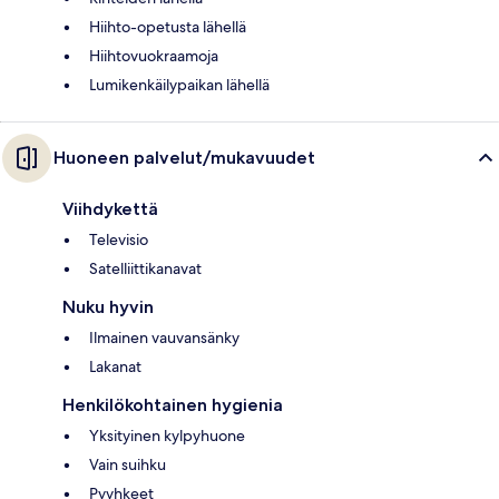
Hiihto-opetusta lähellä
Hiihtovuokraamoja
Lumikenkäilypaikan lähellä
Huoneen palvelut/mukavuudet
Viihdykettä
Televisio
Satelliittikanavat
Nuku hyvin
Ilmainen vauvansänky
Lakanat
Henkilökohtainen hygienia
Yksityinen kylpyhuone
Vain suihku
Pyyhkeet