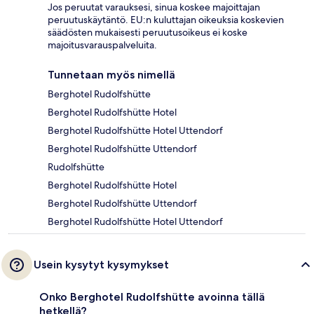
Jos peruutat varauksesi, sinua koskee majoittajan
peruutuskäytäntö. EU:n kuluttajan oikeuksia koskevien
säädösten mukaisesti peruutusoikeus ei koske
majoitusvarauspalveluita.
Tunnetaan myös nimellä
Berghotel Rudolfshütte
Berghotel Rudolfshütte Hotel
Berghotel Rudolfshütte Hotel Uttendorf
Berghotel Rudolfshütte Uttendorf
Rudolfshütte
Berghotel Rudolfshütte Hotel
Berghotel Rudolfshütte Uttendorf
Berghotel Rudolfshütte Hotel Uttendorf
Usein kysytyt kysymykset
Onko Berghotel Rudolfshütte avoinna tällä
hetkellä?