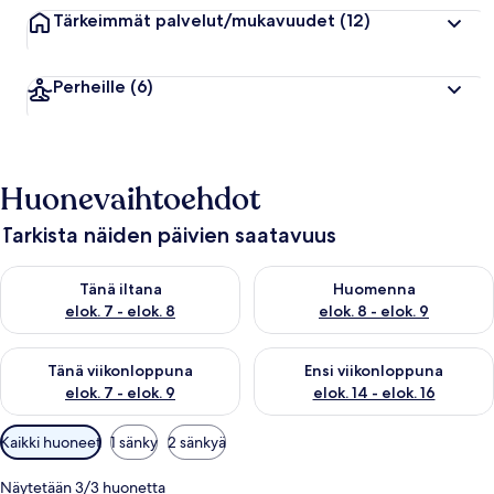
Tärkeimmät palvelut/mukavuudet
(12)
Perheille
(6)
Huonevaihtoehdot
Tarkista näiden päivien saatavuus
Tarkista tämän illan saatavuus elok. 7 - elok. 8
Tarkista huomisen saatavuus el
Tänä iltana
Huomenna
elok. 7 - elok. 8
elok. 8 - elok. 9
Tarkista tämän viikonlopun saatavuus elok. 7 - elok. 9
Tarkista ensi viikonlopun saatav
Tänä viikonloppuna
Ensi viikonloppuna
elok. 7 - elok. 9
elok. 14 - elok. 16
Huoneille
Kaikki huoneet
1 sänky
2 sänkyä
saatavilla
olevia
Näytetään 3/3 huonetta