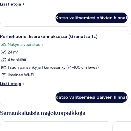
Lisätietoja
Lisätietoja
huoneesta
Perhehuone,
Katso valitsemiesi päivien hinnat
vuoristonäköala
(Weißsee)
Avaa
Huoneessa on kerrossänky, yksi erillin
3
Perhehuone, lisärakennuksessa (Granatspitz)
kaikki
Näkymä vuoristoon
huonetyypin
24 m²
Perhehuone,
lisärakennuksessa
4 henkilöä
(Granatspitz)
1 suuri parisänky ja 1 kerrossänky (74–100 cm leveä)
kuvat
Ilmainen Wi-Fi
Lisätietoja
Lisätietoja
huoneesta
Perhehuone,
Katso valitsemiesi päivien hinnat
lisärakennuksessa
(Granatspitz)
Samankaltaisia majoituspaikkoja
Hotel Palace
Hotel Sc