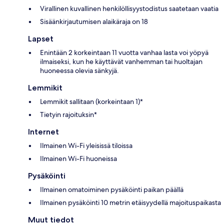
Virallinen kuvallinen henkilöllisyystodistus saatetaan vaatia
Sisäänkirjautumisen alaikäraja on 18
Lapset
Enintään 2 korkeintaan 11 vuotta vanhaa lasta voi yöpyä
ilmaiseksi, kun he käyttävät vanhemman tai huoltajan
huoneessa olevia sänkyjä.
Lemmikit
Lemmikit sallitaan (korkeintaan 1)*
Tietyin rajoituksin*
Internet
Ilmainen Wi-Fi yleisissä tiloissa
Ilmainen Wi-Fi huoneissa
Pysäköinti
Ilmainen omatoiminen pysäköinti paikan päällä
Ilmainen pysäköinti 10 metrin etäisyydellä majoituspaikasta
Muut tiedot