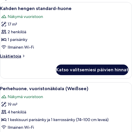
suodattimia
Avaa
Makuuhuoneessa on puinen sänky, ikku
2
Kahden hengen standard-huone
kaikki
Näkymä vuoristoon
huonetyypin
17 m²
Kahden
hengen
2 henkilöä
standard-
1 parisänky
huone
Ilmainen Wi-Fi
kuvat
Lisätietoja
Lisätietoja
huoneesta
Kahden
Katso valitsemiesi päivien hinnat
hengen
standard-
huone
Avaa
Kerrossängyllä varustettu huone, jossa
2
Perhehuone, vuoristonäköala (Weißsee)
kaikki
Näkymä vuoristoon
huonetyypin
19 m²
Perhehuone,
vuoristonäköala
4 henkilöä
(Weißsee)
1 keskisuuri parisänky ja 1 kerrossänky (74–100 cm leveä)
kuvat
Ilmainen Wi-Fi