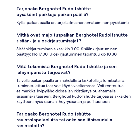
Tarjoaako Berghotel Rudolfshütte
pysäköintipaikkoja paikan päällä?
Kyllä, paikan päällä on tarjolla ilmainen omatoiminen pysäköinti.
Mitkä ovat majoituspaikan Berghotel Rudolfshütte
sisään- ja uloskirjautumisajat?
Sisäänkirjautuminen alkaa: klo 3.00. Sisäänkirjautuminen
päättyy: klo 17.00. Uloskirjautuminen tapahtuu klo 10.30.
Mitä tekemistä Berghotel Rudolfshütte ja sen
lähiympäristö tarjoavat?
Talvella paikan päällä on mahdollista lasketella ja lumilautailla.
Lumien sulettua taas voit käydä vaeltamassa. Voit rentoutua
esimerkiksi kylpylähoidoissa ja virkistäytyä pulahtamalla
sisäuima-altaaseen. Berghotel Rudolfshütte tarjoaa asiakkaiden
käyttöön myös saunan, höyrysaunan ja pelihuoneen.
Tarjoaako Berghotel Rudolfshütte
ravintolapalveluita tai onko sen lähiseudulla
ravintoloita?