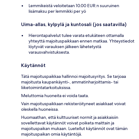
Lemmikeistä veloitetaan 10.00 EUR:n suuruinen
lisämaksu per lemmikki per yö
Uima-allas, kylpylä ja kuntosali (jos saatavilla)
Hierontapalvelut tulee varata etukäteen ottamalla
yhteyttä majoituspaikkaan ennen matkaa. Yhteystiedot
löytyvät varauksen jälkeen lähetetystä
varausvahvistuksesta.
Käytännöt
Tätä majoituspaikkaa hallinnoi majoitusyritys. Se tarjoaa
majoitusta kaupankäynti-, ammatinharjoittamis- tai
liiketoimintatarkoituksissa.
Meluttomia huoneita ei voida taata.
Vain majoituspaikkaan rekisteröityneet asiakkaat voivat
oleskella huoneissa.
Huomaathan, että kulttuuriset normit ja asiakkaisiin
sovellettavat käytännöt voivat poiketa maittain ja
majoituspaikan mukaan. Luetellut käytännöt ovat tämän
majoituspaikan omia käytäntöjä.