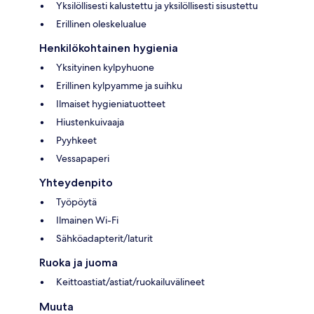
Yksilöllisesti kalustettu ja yksilöllisesti sisustettu
Erillinen oleskelualue
Henkilökohtainen hygienia
Yksityinen kylpyhuone
Erillinen kylpyamme ja suihku
Ilmaiset hygieniatuotteet
Hiustenkuivaaja
Pyyhkeet
Vessapaperi
Yhteydenpito
Työpöytä
Ilmainen Wi-Fi
Sähköadapterit/laturit
Ruoka ja juoma
Keittoastiat/astiat/ruokailuvälineet
Muuta