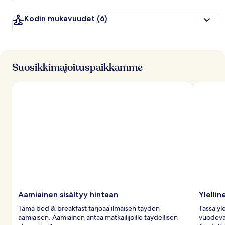
Kodin mukavuudet
(6)
Suosikkimajoituspaikkamme
Aamiainen sisältyy hintaan
Ylelli
Tämä bed & breakfast tarjoaa ilmaisen täyden
Tässä yl
aamiaisen. Aamiainen antaa matkailijoille täydellisen
vuodeva