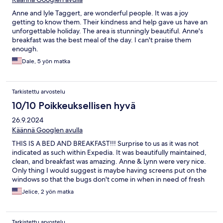
Anne and lyle Taggert, are wonderful people. It was a joy
getting to know them. Their kindness and help gave us have an
unforgettable holiday. The area is stunningly beautiful. Anne's
breakfast was the best meal of the day. I can't praise them
enough.
Dale, 5 yön matka
Tarkistettu arvostelu
10/10 Poikkeuksellisen hyvä
26.9.2024
Käännä Googlen avulla
THIS IS A BED AND BREAKFAST!!! Surprise to us as it was not
indicated as such within Expedia. It was beautifully maintained,
clean, and breakfast was amazing. Anne & Lynn were very nice.
Only thing I would suggest is maybe having screens put on the
windows so that the bugs don't come in when in need of fresh
air.
Jelice, 2 yön matka
Tarkistettu arvostelu