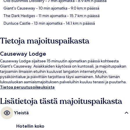
Old Bushmills Distillery
- 7 min ajomatka
- 8.9 km:n päässä
Giant’s Causeway
- 10 min ajomatka
- 9.0 km:n päässä
The Dark Hedges
- 11 min ajomatka
- 15.7 km:n päässä
Dunluce Castle
- 13 min ajomatka
- 14.1 km:n päässä
Tietoja majoituspaikasta
Causeway Lodge
Causeway Lodge sijaitsee 15 minuutin ajomatkan päässä kohteesta
Giant’s Causeway. Asiakkaiden käytössä on kuntosali, ja majoituspaikan
tarjoamiin ilmaisiin etuihin kuuluvat langaton internetyhteys,
pysäköintialue ja päivittäin tarjottava täysi aamiainen. Muihin tämän
luksusluokan aamiaismajoituksen palveluihin kuuluu terassi ja puutarha.
Tietoa peruutusoikeuksista
Lisätietoja tästä majoituspaikasta
Yleistä
Hotellin koko