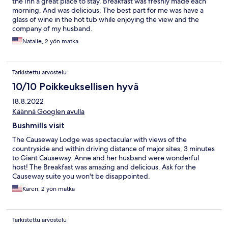
the Inn a great place to stay. Breakfast was freshly made each
morning. And was delicious. The best part for me was have a
glass of wine in the hot tub while enjoying the view and the
company of my husband.
Natalie, 2 yön matka
Tarkistettu arvostelu
10/10 Poikkeuksellisen hyvä
18.8.2022
Käännä Googlen avulla
Bushmills visit
The Causeway Lodge was spectacular with views of the
countryside and within driving distance of major sites, 3 minutes
to Giant Causeway. Anne and her husband were wonderful
host! The Breakfast was amazing and delicious. Ask for the
Causeway suite you won't be disappointed.
Karen, 2 yön matka
Tarkistettu arvostelu