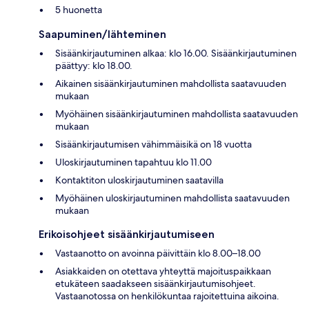
5 huonetta
Saapuminen/lähteminen
Sisäänkirjautuminen alkaa: klo 16.00. Sisäänkirjautuminen
päättyy: klo 18.00.
Aikainen sisäänkirjautuminen mahdollista saatavuuden
mukaan
Myöhäinen sisäänkirjautuminen mahdollista saatavuuden
mukaan
Sisäänkirjautumisen vähimmäisikä on 18 vuotta
Uloskirjautuminen tapahtuu klo 11.00
Kontaktiton uloskirjautuminen saatavilla
Myöhäinen uloskirjautuminen mahdollista saatavuuden
mukaan
Erikoisohjeet sisäänkirjautumiseen
Vastaanotto on avoinna päivittäin klo 8.00–18.00
Asiakkaiden on otettava yhteyttä majoituspaikkaan
etukäteen saadakseen sisäänkirjautumisohjeet.
Vastaanotossa on henkilökuntaa rajoitettuina aikoina.