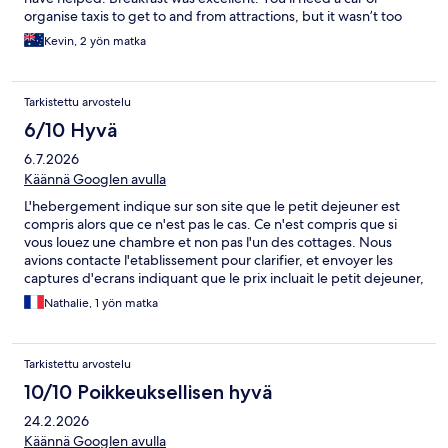
organise taxis to get to and from attractions, but it wasn’t too
difficult. Don’t let your GPS take you along Toberkeagh Rd. If it
Kevin, 2 yön matka
does, drive past and reroute.
Tarkistettu arvostelu
6/10 Hyvä
6.7.2026
Käännä Googlen avulla
L'hebergement indique sur son site que le petit dejeuner est
compris alors que ce n'est pas le cas. Ce n'est compris que si
vous louez une chambre et non pas l'un des cottages. Nous
avions contacte l'etablissement pour clarifier, et envoyer les
captures d'ecrans indiquant que le prix incluait le petit dejeuner,
nous n'avons pas recu de reponse avant notre arrivee. Nous
Nathalie, 1 yön matka
avions aussi demander si le jacuzzy pouvait etre ulitise malgres
notre arrivee tardive, la non plus aucine reponse. Grosse
deception, etant donne que le jaccuzy et le petit dejeuner
Tarkistettu arvostelu
etaient nos criteres decisifs. Lorsque nous avons re verifier apres
coup leur annonce sur le site, le petit dejeuner continue
10/10 Poikkeuksellisen hyvä
ad'apparaitre comme inclus avec toutes les reservations. Etant
24.2.2026
donne le nombre de commentaires qui en parlent, il est difficile
de croire que ce soit une erreur. Nous sommes arrives sous la
Käännä Googlen avulla