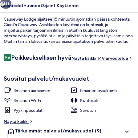
41+
Yleistiedot
Huoneet
Sijainti
Käytännöt
Causeway Lodge sijaitsee 15 minuutin ajomatkan päässä kohteesta
Giant’s Causeway. Asiakkaiden käytössä on kuntosali, ja
majoituspaikan tarjoamiin ilmaisiin etuihin kuuluvat langaton
internetyhteys, pysäköintialue ja päivittäin tarjottava täysi aamiainen.
Muihin tämän luksusluokan aamiaismajoituksen palveluihin kuuluu
terassi ja puutarha.
Arvostelut
Poikkeuksellisen hyvä
9,6
Näytä kaikki 149 arvostelua
9,6 kautta 10.
Deluxe-sviitti, 1 suuri parisänky ja vu
Suositut palvelut/mukavuudet
Ilmainen aamiainen
Ilmainen pysäköinti
Ilmainen Wi-Fi
Kuntosali
Pyykinpesutilat
Savuton
Näytä kaikki
Tärkeimmät palvelut/mukavuudet
(9)