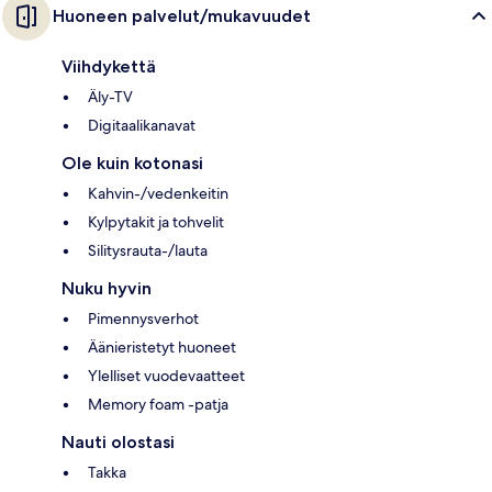
Huoneen palvelut/mukavuudet
Viihdykettä
Äly-TV
Digitaalikanavat
Ole kuin kotonasi
Kahvin-/vedenkeitin
Kylpytakit ja tohvelit
Silitysrauta-/lauta
Nuku hyvin
Pimennysverhot
Äänieristetyt huoneet
Ylelliset vuodevaatteet
Memory foam -patja
Nauti olostasi
Takka