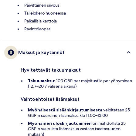
Päivittäinen siivous
Tallelokero huoneessa
Paikallisia karttoja
Ravintolaopas
Maksut ja käytännöt
Hyvitettävät takuumaksut
Takuumaksu:
100 GBP per majoitustila per yöpyminen
(12.7–20.7 välisenä aikana)
Vaihtoehtoiset lisämaksut
Myöhäisestä sisäänkirjautumisesta
veloitetaan 25
GBP:n suuruinen lisämaksu klo 11.00–13.00
Myöhäinen uloskirjautuminen
on mahdollista 25
GBP:n suuruista lisämaksua vastaan (saatavuuden
mukaan)