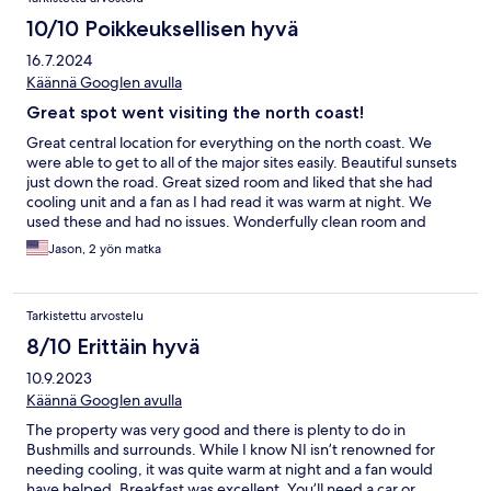
10/10 Poikkeuksellisen hyvä
16.7.2024
Käännä Googlen avulla
Great spot went visiting the north coast!
Great central location for everything on the north coast. We
were able to get to all of the major sites easily. Beautiful sunsets
just down the road. Great sized room and liked that she had
cooling unit and a fan as I had read it was warm at night. We
used these and had no issues. Wonderfully clean room and
great breakfast. Wonderful hosts! Highly recommend!!
Jason, 2 yön matka
Tarkistettu arvostelu
8/10 Erittäin hyvä
10.9.2023
Käännä Googlen avulla
The property was very good and there is plenty to do in
Bushmills and surrounds. While I know NI isn’t renowned for
needing cooling, it was quite warm at night and a fan would
have helped. Breakfast was excellent. You’ll need a car or