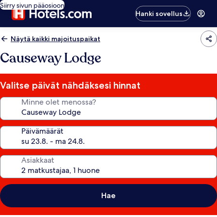
Siirry sivun pääosioon
Hanki sovellus
Näytä kaikki majoituspaikat
Causeway Lodge
Valitse päivät nähdäksesi hinnat
Minne olet menossa?
Päivämäärät
Asiakkaat
Hae