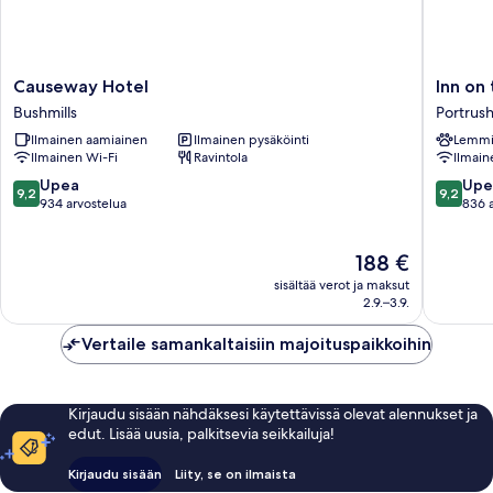
Causeway
Inn
Causeway Hotel
Inn on
Hotel
on
Bushmills
Portrus
Bushmills
the
Ilmainen aamiainen
Ilmainen pysäköinti
Lemmik
Coast
Ilmainen Wi-Fi
Ravintola
Ilmain
Portrush
9.2
9.2
Upea
Upe
9,2
9,2
kautta
kautta
934 arvostelua
836 
10,
10,
Upea,
Upea,
Hinta
188 €
934
836
on
arvostelua
arvostel
sisältää verot ja maksut
188 €
2.9.–3.9.
Vertaile samankaltaisiin majoituspaikkoihin
Kirjaudu sisään nähdäksesi käytettävissä olevat alennukset ja
edut. Lisää uusia, palkitsevia seikkailuja!
Kirjaudu sisään
Liity, se on ilmaista