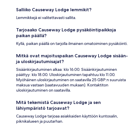
Salliiko Causeway Lodge lemmikit?
Lemmikkejä ei valitettavasti sallita.
Tarjoaako Causeway Lodge pysäköintipaikkoja
paikan päällä?
Kyllä, paikan päällä on tarjolla ilmainen omatoiminen pysäköinti.
Mitkä ovat majoituspaikan Causeway Lodge sisään-
ja uloskirjautumisajat?
Sisäänkirjautuminen alkaa: klo 16.00. Sisäänkirjautuminen
päättyy: klo 18.00. Uloskirjautuminen tapahtuu klo 11.00.
Myöhäinen uloskirjautuminen on saatavilla 25 GBP:n suuruista
maksua vastaan (saatavuuden mukaan). Kontaktiton
uloskirjautuminen on saatavilla.
Mitä tekemistä Causeway Lodge ja sen
lähiympäristö tarjoavat?
Causeway Lodge tarjoaa asiakkaiden käyttöön kuntosalin,
piknikalueen ja puutarhan.