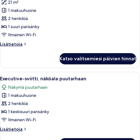
21 m²
Kahden
hengen
1 makuuhuone
deluxe-
2 henkilöä
huone,
1 suuri parisänky
merinäköala
Ilmainen Wi-Fi
kuvat
Lisätietoja
Lisätietoja
huoneesta
Kahden
Katso valitsemiesi päivien hinnat
hengen
deluxe-
huone,
Avaa
Executive-sviitti, näköala puutarhaan 
9
merinäköala
Executive-sviitti, näköala puutarhaan
kaikki
Näkymä puutarhaan
huonetyypin
1 makuuhuone
Executive-
sviitti,
2 henkilöä
näköala
1 keskisuuri parisänky
puutarhaan
Ilmainen Wi-Fi
kuvat
Lisätietoja
Lisätietoja
huoneesta
Executive-