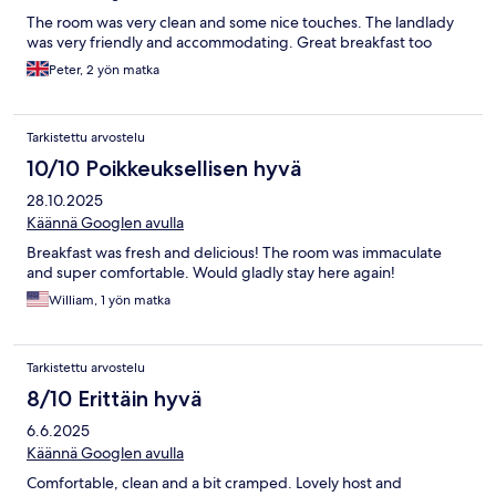
pluie et le vent et aurions vraiment aime pouvoir nous detendre
The room was very clean and some nice touches. The landlady
dans le jaccuzy a notre arrivee. Les chambres en elles-memes
was very friendly and accommodating. Great breakfast too
sont spatieuses et propres, mais nous ne pouvons pas mettre de
commentaires positifs regardant les hotes au vu de la facon
Peter, 2 yön matka
dont notre reservation a ete geree
Tarkistettu arvostelu
10/10 Poikkeuksellisen hyvä
28.10.2025
Käännä Googlen avulla
Breakfast was fresh and delicious! The room was immaculate
and super comfortable. Would gladly stay here again!
William, 1 yön matka
Tarkistettu arvostelu
8/10 Erittäin hyvä
6.6.2025
Käännä Googlen avulla
Comfortable, clean and a bit cramped. Lovely host and