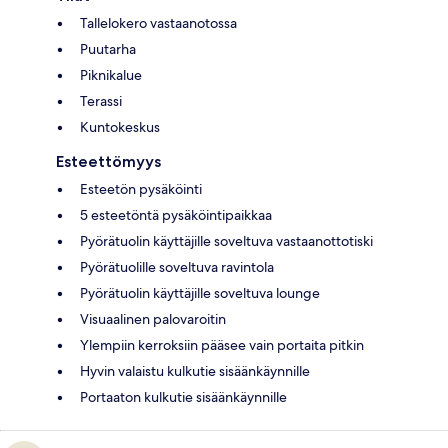
Tallelokero vastaanotossa
Puutarha
Piknikalue
Terassi
Kuntokeskus
Esteettömyys
Esteetön pysäköinti
5 esteetöntä pysäköintipaikkaa
Pyörätuolin käyttäjille soveltuva vastaanottotiski
Pyörätuolille soveltuva ravintola
Pyörätuolin käyttäjille soveltuva lounge
Visuaalinen palovaroitin
Ylempiin kerroksiin pääsee vain portaita pitkin
Hyvin valaistu kulkutie sisäänkäynnille
Portaaton kulkutie sisäänkäynnille