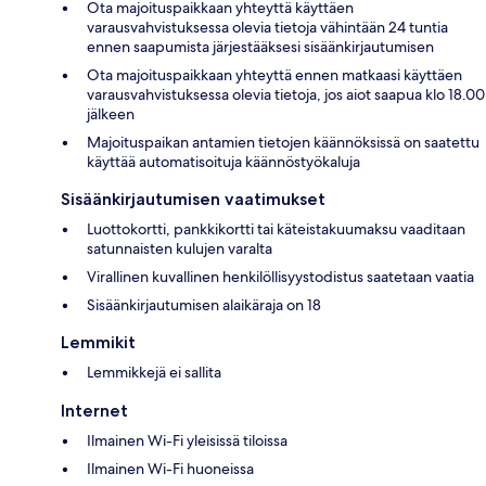
Ota majoituspaikkaan yhteyttä käyttäen
varausvahvistuksessa olevia tietoja vähintään 24 tuntia
ennen saapumista järjestääksesi sisäänkirjautumisen
Ota majoituspaikkaan yhteyttä ennen matkaasi käyttäen
varausvahvistuksessa olevia tietoja, jos aiot saapua klo 18.00
jälkeen
Majoituspaikan antamien tietojen käännöksissä on saatettu
käyttää automatisoituja käännöstyökaluja
Sisäänkirjautumisen vaatimukset
Luottokortti, pankkikortti tai käteistakuumaksu vaaditaan
satunnaisten kulujen varalta
Virallinen kuvallinen henkilöllisyystodistus saatetaan vaatia
Sisäänkirjautumisen alaikäraja on 18
Lemmikit
Lemmikkejä ei sallita
Internet
Ilmainen Wi-Fi yleisissä tiloissa
Ilmainen Wi-Fi huoneissa