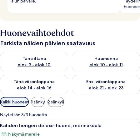
alun päivälle.
Täydelli
huonees
Huonevaihtoehdot
Tarkista näiden päivien saatavuus
Tarkista tämän illan saatavuus elok. 9 - elok. 10
Tarkista huomisen saatavuus elo
Tänä iltana
Huomenna
elok. 9 - elok. 10
elok. 10 - elok. 11
Tarkista tämän viikonlopun saatavuus elok. 14 - elok. 16
Tarkista ensi viikonlopun saata
Tänä viikonloppuna
Ensi viikonloppuna
elok. 14 - elok. 16
elok. 21 - elok. 23
Huoneille
Kaikki huoneet
1 sänky
2 sänkyä
saatavilla
olevia
Näytetään 3/3 huonetta
suodattimia
Avaa
Kahden hengen deluxe-huone, merinäkö
1
Kahden hengen deluxe-huone, merinäköala
kaikki
Näkymä merelle
huonetyypin