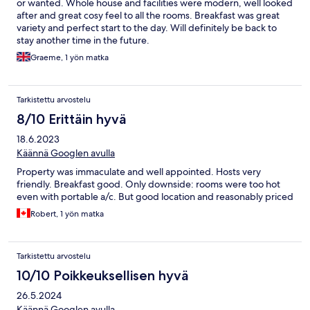
or wanted. Whole house and facilities were modern, well looked
after and great cosy feel to all the rooms. Breakfast was great
variety and perfect start to the day. Will definitely be back to
stay another time in the future.
Graeme, 1 yön matka
Tarkistettu arvostelu
8/10 Erittäin hyvä
18.6.2023
Käännä Googlen avulla
Property was immaculate and well appointed. Hosts very
friendly. Breakfast good. Only downside: rooms were too hot
even with portable a/c. But good location and reasonably priced
Robert, 1 yön matka
Tarkistettu arvostelu
10/10 Poikkeuksellisen hyvä
26.5.2024
Käännä Googlen avulla