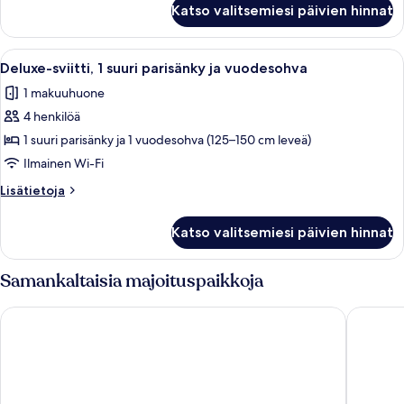
Katso valitsemiesi päivien hinnat
sviitti,
näköala
puutarhaan
Avaa
Deluxe-sviitti, 1 suuri parisänky ja v
4
Deluxe-sviitti, 1 suuri parisänky ja vuodesohva
kaikki
1 makuuhuone
huonetyypin
4 henkilöä
Deluxe-
sviitti,
1 suuri parisänky ja 1 vuodesohva (125–150 cm leveä)
1
Ilmainen Wi-Fi
suuri
Lisätietoja
Lisätietoja
parisänky
huoneesta
ja
Deluxe-
Katso valitsemiesi päivien hinnat
sviitti,
vuodesohva
1
kuvat
suuri
Samankaltaisia majoituspaikkoja
parisänky
ja
Causeway Hotel
Inn on t
vuodesohva