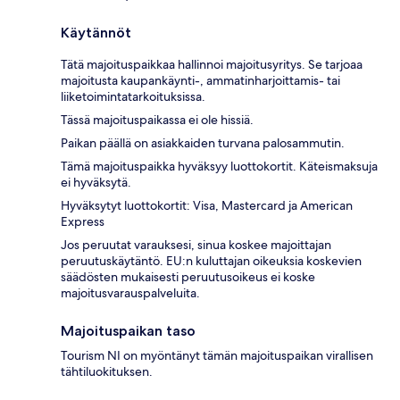
Käytännöt
Tätä majoituspaikkaa hallinnoi majoitusyritys. Se tarjoaa
majoitusta kaupankäynti-, ammatinharjoittamis- tai
liiketoimintatarkoituksissa.
Tässä majoituspaikassa ei ole hissiä.
Paikan päällä on asiakkaiden turvana palosammutin.
Tämä majoituspaikka hyväksyy luottokortit. Käteismaksuja
ei hyväksytä.
Hyväksytyt luottokortit: Visa, Mastercard ja American
Express
Jos peruutat varauksesi, sinua koskee majoittajan
peruutuskäytäntö. EU:n kuluttajan oikeuksia koskevien
säädösten mukaisesti peruutusoikeus ei koske
majoitusvarauspalveluita.
Majoituspaikan taso
Tourism NI on myöntänyt tämän majoituspaikan virallisen
tähtiluokituksen.