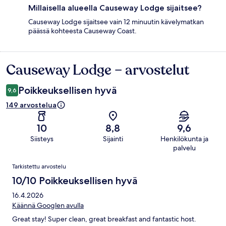
Millaisella alueella Causeway Lodge sijaitsee?
Causeway Lodge sijaitsee vain 12 minuutin kävelymatkan
päässä kohteesta Causeway Coast.
Causeway Lodge – arvostelut
Arvostelut
Poikkeuksellisen hyvä
9,6
149 arvostelua
10
8,8
9,6
Siisteys
Sijainti
Henkilökunta ja
palvelu
Arvostelut
Tarkistettu arvostelu
10/10 Poikkeuksellisen hyvä
16.4.2026
Käännä Googlen avulla
Great stay! Super clean, great breakfast and fantastic host.