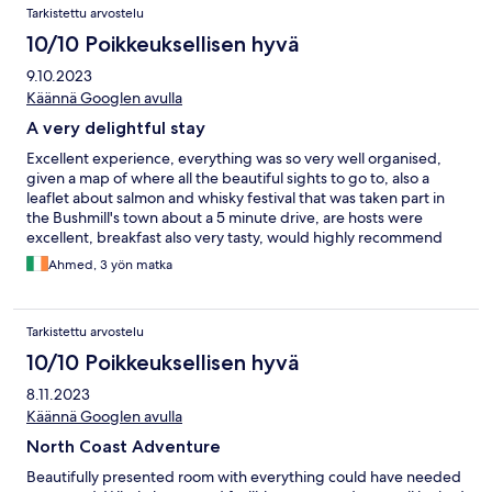
Tarkistettu arvostelu
10/10 Poikkeuksellisen hyvä
9.10.2023
Käännä Googlen avulla
A very delightful stay
Excellent experience, everything was so very well organised,
given a map of where all the beautiful sights to go to, also a
leaflet about salmon and whisky festival that was taken part in
the Bushmill's town about a 5 minute drive, are hosts were
excellent, breakfast also very tasty, would highly recommend
this to people travelling to this part of the country
Ahmed, 3 yön matka
Tarkistettu arvostelu
10/10 Poikkeuksellisen hyvä
8.11.2023
Käännä Googlen avulla
North Coast Adventure
Beautifully presented room with everything could have needed