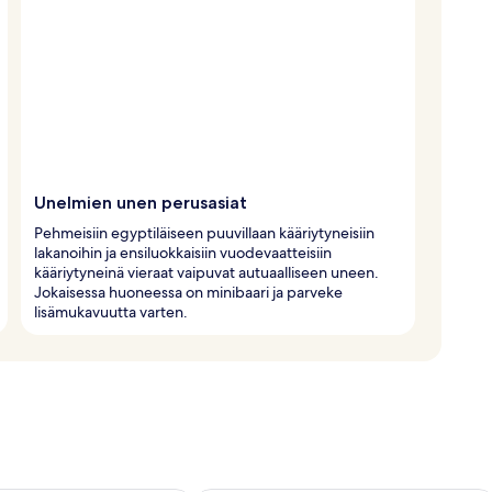
Unelmien unen perusasiat
Pehmeisiin egyptiläiseen puuvillaan kääriytyneisiin
lakanoihin ja ensiluokkaisiin vuodevaatteisiin
kääriytyneinä vieraat vaipuvat autuaalliseen uneen.
Jokaisessa huoneessa on minibaari ja parveke
lisämukavuutta varten.