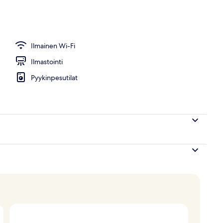
i, keittiö | Egyptinpuuvillaiset lakanat, ylelliset vuodevaatteet, untuvapeitot
Ilmainen Wi-Fi
Ilmastointi
Pyykinpesutilat