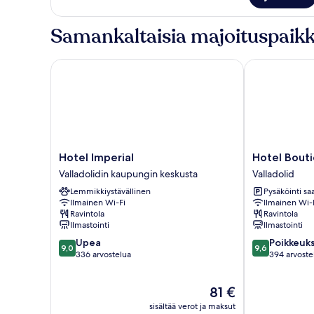
Samankaltaisia majoituspaikk
Hotel Imperial
Hotel Boutiq
Hotel
Hotel
Hotel Imperial
Hotel Bout
Imperial
Boutique
Valladolidin kaupungin keskusta
Valladolid
Valladolidin
Gareus
Lemmikkiystävällinen
Pysäköinti saa
kaupungin
Valladolid
Ilmainen Wi-Fi
Ilmainen Wi-
keskusta
Ravintola
Ravintola
Ilmastointi
Ilmastointi
9.0
9.6
Upea
Poikkeuks
9,0
9,6
kautta
kautta
336 arvostelua
394 arvoste
10,
10,
Upea,
Poikkeuksellis
Hinta
81 €
336
hyvä,
on
arvostelua
394
sisältää verot ja maksut