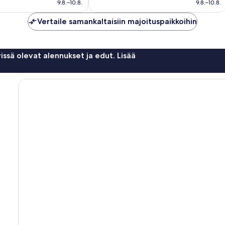
85 €
85 €
9.8.–10.8.
9.8.–10.8.
Vertaile samankaltaisiin majoituspaikkoihin
issä olevat alennukset ja edut. Lisää