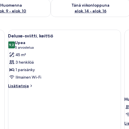
sen saatavuus elok. 9 - elok. 10
Tarkista tämän viikonlopun saatavuus el
Huomenna
Tänä viikonloppuna
ok. 9 - elok. 10
elok. 14 - elok. 16
tumattomasta teräksestä valmistetut kodinkoneet, mukaan lukien Electrolux-u
Avaa
Moderni olohuone, jossa on sohva, so
12
Deluxe-sviitti, keittiö
kaikki
Upea
huonetyypin
9,2
9,2 kautta 10
(5
5 arvostelua
Deluxe-
arvostelua)
45 m²
sviitti,
3 henkilöä
keittiö
1 parisänky
kuvat
Ilmainen Wi-Fi
Lisätietoja
Lisätietoja
huoneesta
Deluxe-
H
sviitti,
keittiö
Li
Li
hu