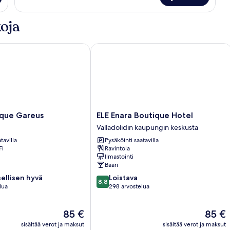
oja
ue Gareus
ELE Enara Boutique Hotel
ELE
ique Gareus
ELE Enara Boutique Hotel
Enara
Valladolidin kaupungin keskusta
Boutique
tavilla
Pysäköinti saatavilla
Hotel
Fi
Ravintola
Valladolidin
Ilmastointi
kaupungin
Baari
keskusta
8.8
ellisen hyvä
Loistava
8,8
kautta
lua
298 arvostelua
10,
en
Loistava,
Hinta
Hinta
85 €
85 €
298
on
on
arvostelua
sisältää verot ja maksut
sisältää verot ja maksut