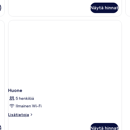
H
t
Näytä hinnat
Huone
5 henkilöä
Ilmainen Wi-Fi
Lisätietoja
Lisätietoja
huoneesta
Huone
t
Näytä hinnat