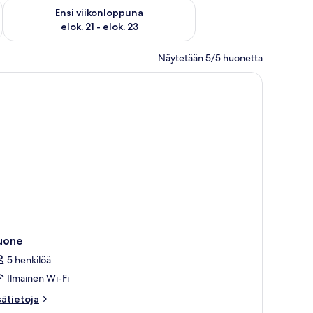
ok. 14 - elok. 16
Tarkista ensi viikonlopun saatavuus elok. 21 - elok. 23
Ensi viikonloppuna
elok. 21 - elok. 23
Näytetään 5/5 huonetta
uni, jossa on digitaalinen näyttö.
hvapöytä ja lamppu.
uone
5 henkilöä
Ilmainen Wi-Fi
sätietoja
sätietoja
oneesta