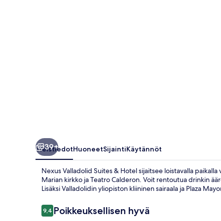
valokuvagalleria
39+
Yleistiedot
Huoneet
Sijainti
Käytännöt
Nexus Valladolid Suites & Hotel sijaitsee loistavalla paikal
Marian kirkko ja Teatro Calderon. Voit rentoutua drinkin ääre
Lisäksi Valladolidin yliopiston kliininen sairaala ja Plaza Ma
Arvostelut
Poikkeuksellisen hyvä
9,4
9,4 kautta 10.