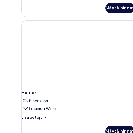
Näytä hinna
Huone
5 henkilöä
Ilmainen Wi-Fi
Lisätietoja
Lisätietoja
huoneesta
Huone
Näytä hinna