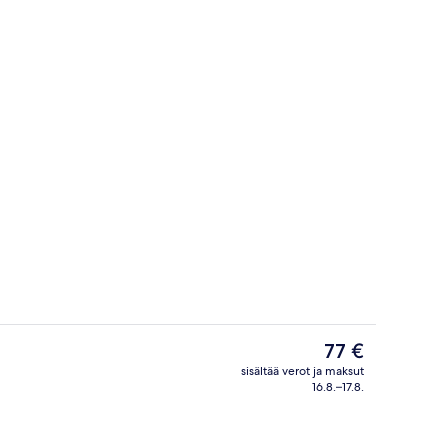
 sisätiloista
Sisätilat
Nykyinen
77 €
hinta
sisältää verot ja maksut
on
16.8.–17.8.
Deluxe-sviitti, keittiö | Näkymä huon
77 €