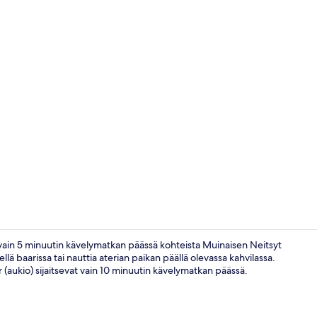
Yksityiskohta
la vain 5 minuutin kävelymatkan päässä kohteista Muinaisen Neitsyt
llä baarissa tai nauttia aterian paikan päällä olevassa kahvilassa.
yor (aukio) sijaitsevat vain 10 minuutin kävelymatkan päässä.
Ulkopuoli