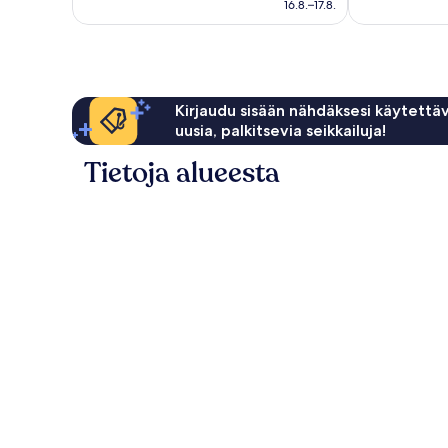
81 €
arvostelua
16.8.–17.8.
Kirjaudu sisään nähdäksesi käytettäv
uusia, palkitsevia seikkailuja!
Tietoja alueesta