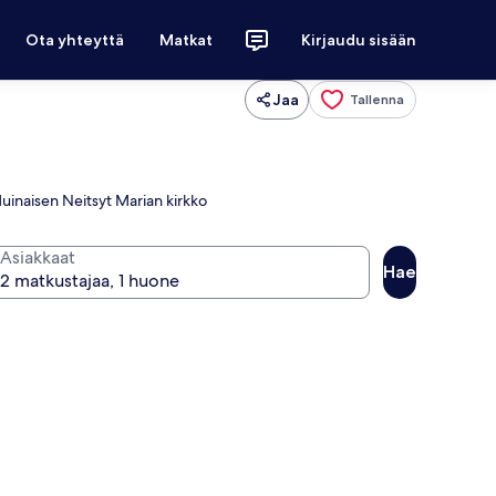
Ota yhteyttä
Matkat
Kirjaudu sisään
Jaa
Tallenna
Muinaisen Neitsyt Marian kirkko
Asiakkaat
Hae