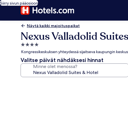
Siirry sivun pääosioon
Näytä kaikki majoituspaikat
Nexus Valladolid Suite
4.0
tähden
Kongressikeskuksen yhteydessä sijaitseva kaupungin keskustas
majoituspaikka
Valitse päivät nähdäksesi hinnat
Minne olet menossa?
Majoituspaikan
Nexus
Valladolid
Suites
&
Hotel