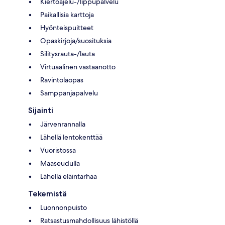
Kiertoajelu-/lippupalvelu
Paikallisia karttoja
Hyönteispuitteet
Opaskirjoja/suosituksia
Silitysrauta-/lauta
Virtuaalinen vastaanotto
Ravintolaopas
Samppanjapalvelu
Sijainti
Järvenrannalla
Lähellä lentokenttää
Vuoristossa
Maaseudulla
Lähellä eläintarhaa
Tekemistä
Luonnonpuisto
Ratsastusmahdollisuus lähistöllä