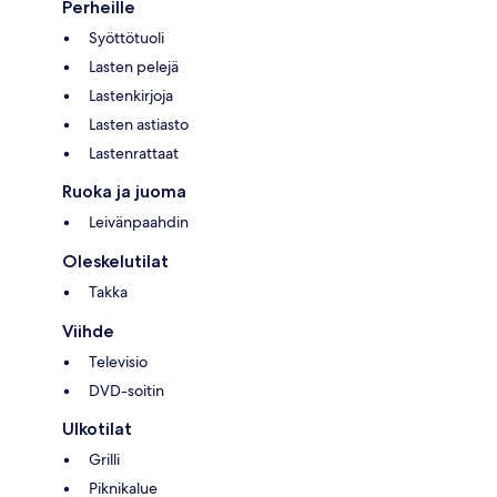
Perheille
Syöttötuoli
Lasten pelejä
Lastenkirjoja
Lasten astiasto
Lastenrattaat
Ruoka ja juoma
Leivänpaahdin
Oleskelutilat
Takka
Viihde
Televisio
DVD-soitin
Ulkotilat
Grilli
Piknikalue