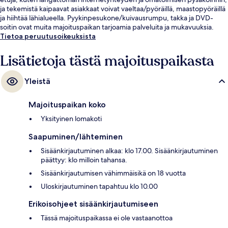
ja tekemistä kaipaavat asiakkaat voivat vaeltaa/pyöräillä, maastopyöräillä
ja hiihtää lähialueella. Pyykinpesukone/kuivausrumpu, takka ja DVD-
soitin ovat muita majoituspaikan tarjoamia palveluita ja mukavuuksia.
Tietoa peruutusoikeuksista
Lisätietoja tästä majoituspaikasta
Yleistä
Majoituspaikan koko
Yksityinen lomakoti
Saapuminen/lähteminen
Sisäänkirjautuminen alkaa: klo 17.00. Sisäänkirjautuminen
päättyy: klo milloin tahansa.
Sisäänkirjautumisen vähimmäisikä on 18 vuotta
Uloskirjautuminen tapahtuu klo 10.00
Erikoisohjeet sisäänkirjautumiseen
Tässä majoituspaikassa ei ole vastaanottoa