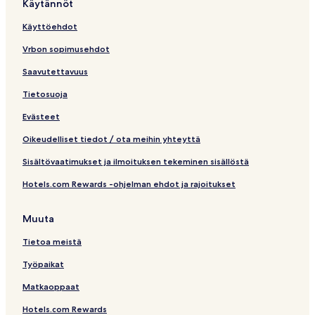
Käytännöt
n
k
Käyttöehdot
k
i
Vrbon sopimusehdot
Saavutettavuus
Tietosuoja
Evästeet
Oikeudelliset tiedot / ota meihin yhteyttä
Sisältövaatimukset ja ilmoituksen tekeminen sisällöstä
Hotels.com Rewards -ohjelman ehdot ja rajoitukset
Muuta
Tietoa meistä
Työpaikat
Matkaoppaat
Hotels.com Rewards