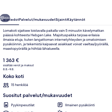
llinen
Seuraava
22+
Yleistiedot
Palvelut/mukavuudet
Sijainti
Käytännöt
Lomakoti sijaitsee loistavalla paikalla vain 5 minuutin kävelymatkan
päässä kohteesta Hebgen Lake. Majoituspaikka tarjoaa erilaisia
ilmaisia etuja, kuten langattoman internetyhteyden ja omatoimisen
pysäköinnin, ja tekemistä kaipaavat asiakkaat voivat vaeltaa/pyöräillä,
maastopyöräillä ja hiihtää lähialueella.
Pyykinpesukone/kuivausrumpu, takka ja DVD-soitin ovat muita
majoituspaikan tarjoamia palveluita ja mukavuuksia.
Nykyinen
1 363 €
hinta
sisältää verot ja maksut
on
8.8.–9.8.
Ulkoalueet
1 363 €
Koko koti
15 henkilöä
Suositut palvelut/mukavuudet
Pyykinpesutilat
Ilmainen pysäköinti