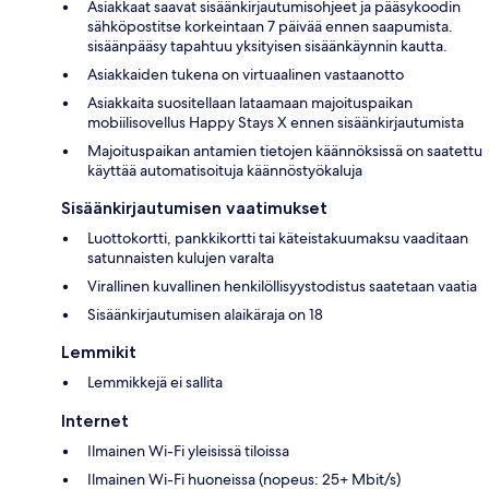
Asiakkaat saavat sisäänkirjautumisohjeet ja pääsykoodin
sähköpostitse korkeintaan 7 päivää ennen saapumista.
sisäänpääsy tapahtuu yksityisen sisäänkäynnin kautta.
Asiakkaiden tukena on virtuaalinen vastaanotto
Asiakkaita suositellaan lataamaan majoituspaikan
mobiilisovellus Happy Stays X ennen sisäänkirjautumista
Majoituspaikan antamien tietojen käännöksissä on saatettu
käyttää automatisoituja käännöstyökaluja
Sisäänkirjautumisen vaatimukset
Luottokortti, pankkikortti tai käteistakuumaksu vaaditaan
satunnaisten kulujen varalta
Virallinen kuvallinen henkilöllisyystodistus saatetaan vaatia
Sisäänkirjautumisen alaikäraja on 18
Lemmikit
Lemmikkejä ei sallita
Internet
Ilmainen Wi-Fi yleisissä tiloissa
Ilmainen Wi-Fi huoneissa (nopeus: 25+ Mbit/s)