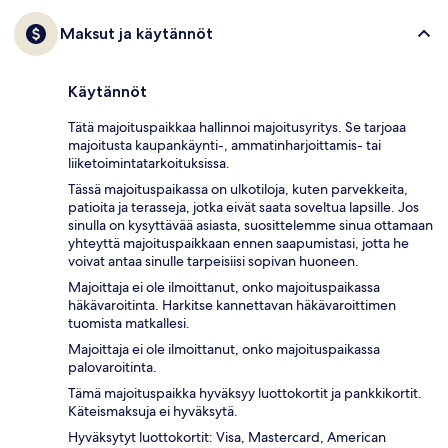
Maksut ja käytännöt
Käytännöt
Tätä majoituspaikkaa hallinnoi majoitusyritys. Se tarjoaa
majoitusta kaupankäynti-, ammatinharjoittamis- tai
liiketoimintatarkoituksissa.
Tässä majoituspaikassa on ulkotiloja, kuten parvekkeita,
patioita ja terasseja, jotka eivät saata soveltua lapsille. Jos
sinulla on kysyttävää asiasta, suosittelemme sinua ottamaan
yhteyttä majoituspaikkaan ennen saapumistasi, jotta he
voivat antaa sinulle tarpeisiisi sopivan huoneen.
Majoittaja ei ole ilmoittanut, onko majoituspaikassa
häkävaroitinta. Harkitse kannettavan häkävaroittimen
tuomista matkallesi.
Majoittaja ei ole ilmoittanut, onko majoituspaikassa
palovaroitinta.
Tämä majoituspaikka hyväksyy luottokortit ja pankkikortit.
Käteismaksuja ei hyväksytä.
Hyväksytyt luottokortit: Visa, Mastercard, American