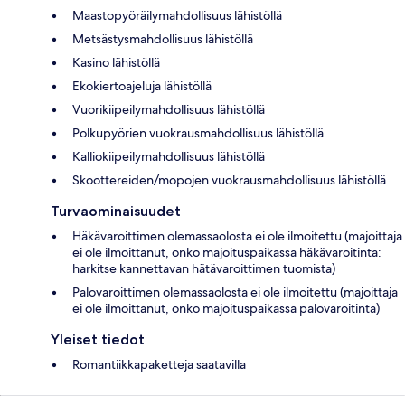
Maastopyöräilymahdollisuus lähistöllä
Metsästysmahdollisuus lähistöllä
Kasino lähistöllä
Ekokiertoajeluja lähistöllä
Vuorikiipeilymahdollisuus lähistöllä
Polkupyörien vuokrausmahdollisuus lähistöllä
Kalliokiipeilymahdollisuus lähistöllä
Skoottereiden/mopojen vuokrausmahdollisuus lähistöllä
Turvaominaisuudet
Häkävaroittimen olemassaolosta ei ole ilmoitettu (majoittaja
ei ole ilmoittanut, onko majoituspaikassa häkävaroitinta:
harkitse kannettavan hätävaroittimen tuomista)
Palovaroittimen olemassaolosta ei ole ilmoitettu (majoittaja
ei ole ilmoittanut, onko majoituspaikassa palovaroitinta)
Yleiset tiedot
Romantiikkapaketteja saatavilla