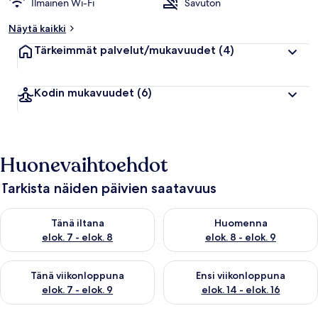
Ilmainen Wi-Fi
Savuton
Näytä kaikki
Tärkeimmät palvelut/mukavuudet
(4)
Kodin mukavuudet
(6)
Huonevaihtoehdot
Tarkista näiden päivien saatavuus
Tarkista tämän illan saatavuus elok. 7 - elok. 8
Tarkista huomisen saatavuus el
Tänä iltana
Huomenna
elok. 7 - elok. 8
elok. 8 - elok. 9
Tarkista tämän viikonlopun saatavuus elok. 7 - elok. 9
Tarkista ensi viikonlopun saatav
Tänä viikonloppuna
Ensi viikonloppuna
elok. 7 - elok. 9
elok. 14 - elok. 16