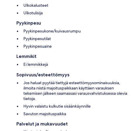
Ulkokalusteet
Ulkotulisija
Pyykinpesu
Pyykinpesukone/kuivausrumpu
Pyykinpesutilat
Pyykinpesuaine
Lemmikit
Ei lemmikkejä
Sopivuus/esteettömyys
Jos haluat pyytää tiettyjä esteettömyysominaisuuksia,
ilmoita niistä majoituspaikkaan käyttäen varauksen
tekemisen jälkeen saamassasi varausvahvistuksessa olevia
tietoja.
Hyvin valaistu kulkutie sisäänkäynnille
Savuton majoituspaikka
Palvelut ja mukavuudet