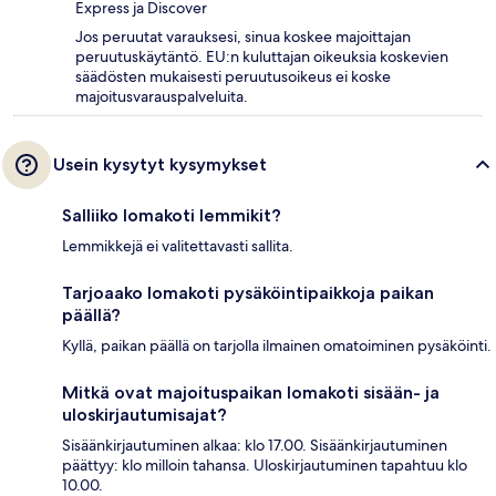
Express ja Discover
Jos peruutat varauksesi, sinua koskee majoittajan
peruutuskäytäntö. EU:n kuluttajan oikeuksia koskevien
säädösten mukaisesti peruutusoikeus ei koske
majoitusvarauspalveluita.
Usein kysytyt kysymykset
Salliiko lomakoti lemmikit?
Lemmikkejä ei valitettavasti sallita.
Tarjoaako lomakoti pysäköintipaikkoja paikan
päällä?
Kyllä, paikan päällä on tarjolla ilmainen omatoiminen pysäköinti.
Mitkä ovat majoituspaikan lomakoti sisään- ja
uloskirjautumisajat?
Sisäänkirjautuminen alkaa: klo 17.00. Sisäänkirjautuminen
päättyy: klo milloin tahansa. Uloskirjautuminen tapahtuu klo
10.00.