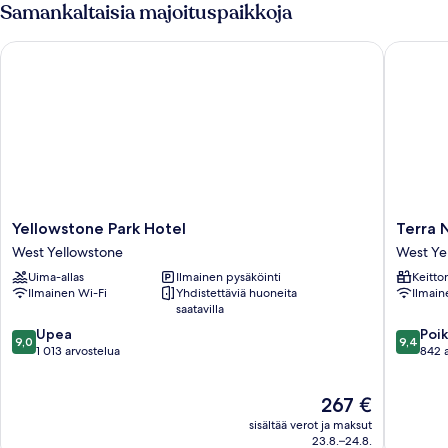
Samankaltaisia majoituspaikkoja
Yellowstone Park Hotel
Terra No
Yellowstone
Terra
Yellowstone Park Hotel
Terra 
Park
Nova
West Yellowstone
West Ye
Hotel
Cabins
Uima-allas
Ilmainen pysäköinti
Keitto
West
West
Ilmainen Wi-Fi
Yhdistettäviä huoneita
Ilmain
Yellowstone
Yellows
saatavilla
9.0
9.4
Upea
Poik
9,0
9,4
kautta
kautta
1 013 arvostelua
842 
10,
10,
Upea,
Poikkeuk
Hinta
267 €
1 013
hyvä,
on
arvostelua
842
sisältää verot ja maksut
267 €
arvostel
23.8.–24.8.