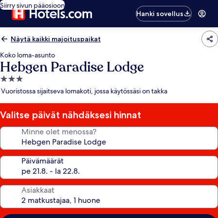
Siirry sivun pääosioon
Hanki sovellus
Näytä kaikki majoituspaikat
Koko loma-asunto
Hebgen Paradise Lodge
3.0
tähden
Vuoristossa sijaitseva lomakoti, jossa käytössäsi on takka
majoituspaikka
Valitse päivät nähdäksesi hinnat
Minne olet menossa?
Päivämäärät
Asiakkaat