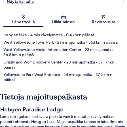
Näytä kartalla
Kartta
Lähettyvillä
Liikkuminen
Ravintoloita
Hebgen Lake
- 4 min kävelymatka
- 0.4 km:n päässä
West Yellowstone Town Park
- 21 min ajomatka
- 36.1 km:n päässä
West Yellowstone Visitor Information Center
- 23 min ajomatka
-
36.8 km:n päässä
Grizzly and Wolf Discovery Center
- 23 min ajomatka
- 37.1 km:n
päässä
Yellowstone Park West Entrance
- 24 min ajomatka
- 37.9 km:n
päässä
Tietoja majoituspaikasta
Hebgen Paradise Lodge
Lomakoti sijaitsee loistavalla paikalla vain 5 minuutin kävelymatkan
päässä kohteesta Hebgen Lake. Majoituspaikka tarjoaa erilaisia ilmaisia
etuja, kuten langattoman internetyhteyden ja omatoimisen pysäköinnin,