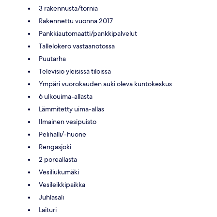
3 rakennusta/tornia
Rakennettu vuonna 2017
Pankkiautomaatti/pankkipalvelut
Tallelokero vastaanotossa
Puutarha
Televisio yleisissä tiloissa
Ympäri vuorokauden auki oleva kuntokeskus
6 ulkouima-allasta
Lämmitetty uima-allas
Ilmainen vesipuisto
Pelihalli/-huone
Rengasjoki
2 poreallasta
Vesiliukumäki
Vesileikkipaikka
Juhlasali
Laituri