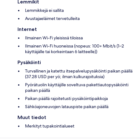
Lemmikit
Lemmikkejä ei sallita
Avustajaeläimet tervetulleita
Internet
Ilmainen Wi-Fi yleisissä tiloissa
Ilmainen Wi-Fi huoneissa (nopeus: 100+ Mbit/s (1–2
käyttäjälle tai korkeintaan 6 laitteelle))
Pysäköinti
Turvallinen ja katettu itsepalvelupysäköinti paikan päällä
(37.28 USD per yö; ilman kulkurajoituksia)
Pyörätuolin käyttäjille soveltuva pakettiautopysäköinti
paikan päällä
Paikan päällä rajoitetusti pysäköintipaikkoja
Sähköajoneuvojen latauspiste paikan päällä
Muut tiedot
Merkityt tupakointialueet