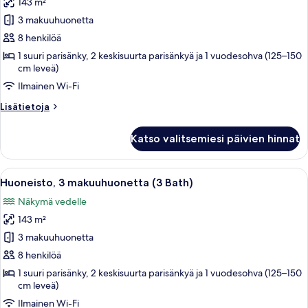
143 m²
huonetyypin
3 makuuhuonetta
Huoneisto,
3
8 henkilöä
makuuhuonetta
1 suuri parisänky, 2 keskisuurta parisänkyä ja 1 vuodesohva (125–150
cm leveä)
(3
bath)
Ilmainen Wi-Fi
kuvat
Lisätietoja
Lisätietoja
huoneesta
Huoneisto,
Katso valitsemiesi päivien hinnat
3
makuuhuonetta
(3
Avaa
Moderni huoneisto, jossa on ruokailuti
12
bath)
Huoneisto, 3 makuuhuonetta (3 Bath)
kaikki
Näkymä vedelle
huonetyypin
143 m²
Huoneisto,
3
3 makuuhuonetta
makuuhuonetta
8 henkilöä
(3
1 suuri parisänky, 2 keskisuurta parisänkyä ja 1 vuodesohva (125–150
Bath)
cm leveä)
kuvat
Ilmainen Wi-Fi