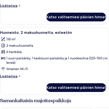
Lisätietoja
Lisätietoja
huoneesta
Huoneisto,
Katso valitsemiesi päivien hinnat
3
makuuhuonetta
(3
Avaa
Moderni keittiö, jossa on puukalustee
13
Bath)
Huoneisto, 2 makuuhuonetta, esteetön
kaikki
118 m²
huonetyypin
2 makuuhuonetta
Huoneisto,
2
6 henkilöä
makuuhuonetta,
1 suuri parisänky, 1 keskisuuri parisänky ja 1 vuodesohva (125–150 cm
leveä)
esteetön
kuvat
Ilmainen Wi-Fi
Lisätietoja
Lisätietoja
huoneesta
Huoneisto,
Katso valitsemiesi päivien hinnat
2
makuuhuonetta,
esteetön
Samankaltaisia majoituspaikkoja