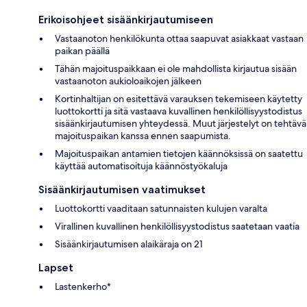
Erikoisohjeet sisäänkirjautumiseen
Vastaanoton henkilökunta ottaa saapuvat asiakkaat vastaan
paikan päällä
Tähän majoituspaikkaan ei ole mahdollista kirjautua sisään
vastaanoton aukioloaikojen jälkeen
Kortinhaltijan on esitettävä varauksen tekemiseen käytetty
luottokortti ja sitä vastaava kuvallinen henkilöllisyystodistus
sisäänkirjautumisen yhteydessä. Muut järjestelyt on tehtävä
majoituspaikan kanssa ennen saapumista.
Majoituspaikan antamien tietojen käännöksissä on saatettu
käyttää automatisoituja käännöstyökaluja
Sisäänkirjautumisen vaatimukset
Luottokortti vaaditaan satunnaisten kulujen varalta
Virallinen kuvallinen henkilöllisyystodistus saatetaan vaatia
Sisäänkirjautumisen alaikäraja on 21
Lapset
Lastenkerho*