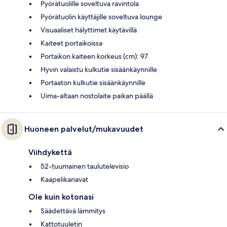
Pyörätuolille soveltuva ravintola
Pyörätuolin käyttäjille soveltuva lounge
Visuaaliset hälyttimet käytävillä
Kaiteet portaikoissa
Portaikon kaiteen korkeus (cm): 97
Hyvin valaistu kulkutie sisäänkäynnille
Portaaton kulkutie sisäänkäynnille
Uima-altaan nostolaite paikan päällä
Huoneen palvelut/mukavuudet
Viihdykettä
52-tuumainen taulutelevisio
Kaapelikanavat
Ole kuin kotonasi
Säädettävä lämmitys
Kattotuuletin