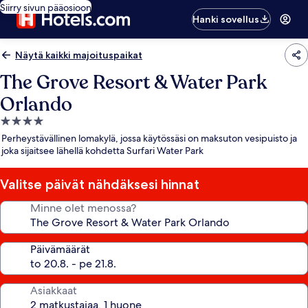
Siirry sivun pääosioon
Hanki sovellus
Näytä kaikki majoituspaikat
The Grove Resort & Water Park
Orlando
4.0
tähden
Perheystävällinen lomakylä, jossa käytössäsi on maksuton vesipuisto ja
majoituspaikka
joka sijaitsee lähellä kohdetta Surfari Water Park
Valitse päivät nähdäksesi hinnat
Minne olet menossa?
Päivämäärät
Asiakkaat