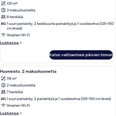
130 m²
huonetyypin
3 makuuhuonetta
Huoneisto,
3
8 henkilöä
makuuhuonetta,
1 suuri parisänky, 2 keskisuurta parisänkyä ja 1 vuodesohva (125–150
cm leveä)
esteetön
kuvat
Ilmainen Wi-Fi
Lisätietoja
Lisätietoja
huoneesta
Huoneisto,
Katso valitsemiesi päivien hinnat
3
makuuhuonetta,
esteetön
Avaa
Moderni keittiö, jossa on puukalustee
14
Huoneisto, 2 makuuhuonetta
kaikki
118 m²
huonetyypin
2 makuuhuonetta
Huoneisto,
2
7 henkilöä
makuuhuonetta
1 suuri parisänky, 2 parisänkyä ja 1 vuodesohva (125–150 cm leveä)
kuvat
Ilmainen Wi-Fi
Lisätietoja
Lisätietoja