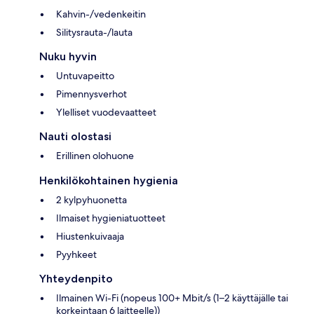
Kahvin-/vedenkeitin
Silitysrauta-/lauta
Nuku hyvin
Untuvapeitto
Pimennysverhot
Ylelliset vuodevaatteet
Nauti olostasi
Erillinen olohuone
Henkilökohtainen hygienia
2 kylpyhuonetta
Ilmaiset hygieniatuotteet
Hiustenkuivaaja
Pyyhkeet
Yhteydenpito
Ilmainen Wi-Fi (nopeus 100+ Mbit/s (1–2 käyttäjälle tai
korkeintaan 6 laitteelle))