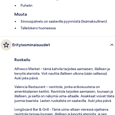
Puhelin
Muuta
Siivouspalvelu on saatavilla pyynnöstä (lisämaksullinen)
Tallelokero huoneessa
Erityisominaisuudet
Ruokailu
Alfresco Market – tämä kahvila tarjoilee aamiaisen, illallisen ja
kevyitä aterioita. Voit nauttia illallisen ulkona (sään salliessa).
Auki joka päivä.
Valencia Restaurant – ravintola, jonka erikoisuutena on
amerikkalainen keittiö. Ravintola tarjoilee aamiaisen, lounaan ja
illallisen, ja sieltä on näkymä uima-altaalle. Asiakkaat voivat tilata
juomia baarista. Lasten ruokalista on saatavilla. Auki joka päivä
Longboard Bar & Grill - Tämä uima-altaan vieressä sijaitseva
ravintola tarjoaa lounaan, illallisen ja kevyitä aterioita, ja sen