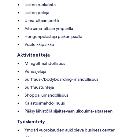
Lasten ruokalista
Lasten pelejä
Uima-altaan portti
Aita uima-altaan ympärillä
Hengenpelastaja paikan päällä
Vesileikkipaikka
Aktiviteetteja
Minigolfmahdollisuus
Veneajeluja
Surffaus-/bodyboarding-mahdollisuus
Surffaustunteja
Shoppailumahdollisuus
Kalastusmahdollisuus
Pääsy lähistöllä sijaitsevaan ulkouima-altaaseen
Työskentely
Ympäri vuorokauden auki oleva business center