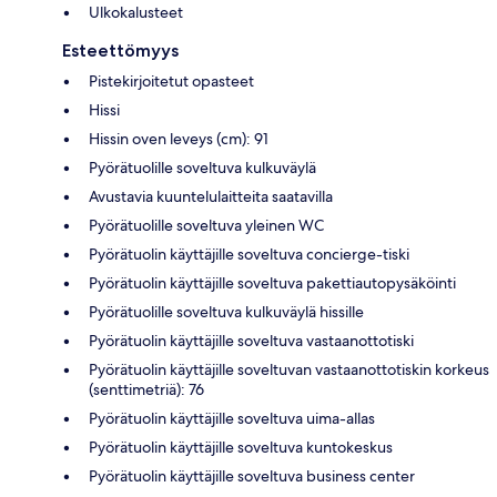
Ulkokalusteet
Esteettömyys
Pistekirjoitetut opasteet
Hissi
Hissin oven leveys (cm): 91
Pyörätuolille soveltuva kulkuväylä
Avustavia kuuntelulaitteita saatavilla
Pyörätuolille soveltuva yleinen WC
Pyörätuolin käyttäjille soveltuva concierge-tiski
Pyörätuolin käyttäjille soveltuva pakettiautopysäköinti
Pyörätuolille soveltuva kulkuväylä hissille
Pyörätuolin käyttäjille soveltuva vastaanottotiski
Pyörätuolin käyttäjille soveltuvan vastaanottotiskin korkeus
(senttimetriä): 76
Pyörätuolin käyttäjille soveltuva uima-allas
Pyörätuolin käyttäjille soveltuva kuntokeskus
Pyörätuolin käyttäjille soveltuva business center