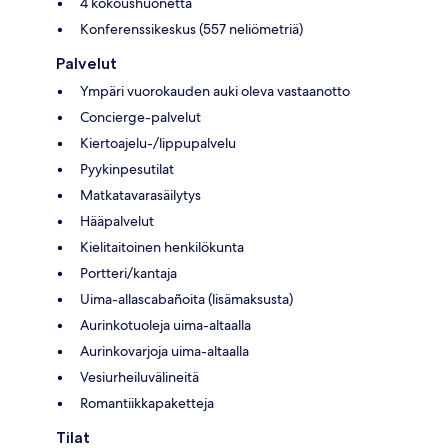
4 kokoushuonetta
Konferenssikeskus (557 neliömetriä)
Palvelut
Ympäri vuorokauden auki oleva vastaanotto
Concierge-palvelut
Kiertoajelu-/lippupalvelu
Pyykinpesutilat
Matkatavarasäilytys
Hääpalvelut
Kielitaitoinen henkilökunta
Portteri/kantaja
Uima-allascabañoita (lisämaksusta)
Aurinkotuoleja uima-altaalla
Aurinkovarjoja uima-altaalla
Vesiurheiluvälineitä
Romantiikkapaketteja
Tilat