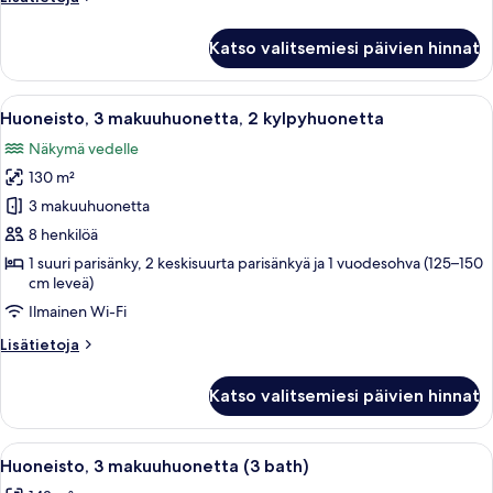
huoneesta
Huoneisto,
Katso valitsemiesi päivien hinnat
3
makuuhuonetta,
2
Avaa
52–tuumainen taulutelevisio, jossa ka
13
kylpyhuonetta
Huoneisto, 3 makuuhuonetta, 2 kylpyhuonetta
kaikki
Näkymä vedelle
huonetyypin
130 m²
Huoneisto,
3
3 makuuhuonetta
makuuhuonetta,
8 henkilöä
2
1 suuri parisänky, 2 keskisuurta parisänkyä ja 1 vuodesohva (125–150
kylpyhuonetta
cm leveä)
kuvat
Ilmainen Wi-Fi
Lisätietoja
Lisätietoja
huoneesta
Huoneisto,
Katso valitsemiesi päivien hinnat
3
makuuhuonetta,
2
Avaa
Moderni huoneisto, jossa on ruokailuti
10
kylpyhuonetta
Huoneisto, 3 makuuhuonetta (3 bath)
kaikki