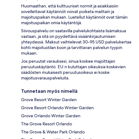
Huomaathan, että kulttuuriset normit ja asiakkaisiin
sovellettavat käytännöt voivat poiketa maittain ja
majoituspaikan mukaan. Luetellut käytännöt ovat tämän
majoituspaikan omia käytäntöjä.
Siivouspalvelu on saatavilla palvelukohtaista lisämaksua
vastaan, ja sitä on pyydettävä sisäänkirjautumisen
yhteydessä. Maksut vaihtelevat 30-95 USD palvelukertaa
kohti majoitustilan koon ja tarvittavan palvelun tyypin
mukaan.
Jos peruutat varauksesi, sinua koskee majoittajan
peruutuskäytäntö. EU:n kuluttajan oikeuksia koskevien
säädösten mukaisesti peruutusoikeus ei koske
majoitusvarauspalveluita.
Tunnetaan myös nimellä
Grove Resort Winter Garden
Grove Resort Orlando Winter Garden
Grove Orlando Winter Garden
The Grove Resort Orlando
The Grove & Water Park Orlando