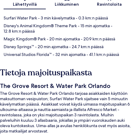
Kartta
Lähettyvillä
Liikkuminen
Ravintoloita
Surfari Water Park
- 3 min kävelymatka
- 0.3 km:n päässä
Disney's Animal Kingdom® Theme Park
- 15 min ajomatka
-
12.8 km:n päässä
Magic Kingdom® Park
- 20 min ajomatka
- 20.9 km:n päässä
Disney Springs™
- 20 min ajomatka
- 24.7 km:n päässä
Universal Studios Florida™
- 32 min ajomatka
- 41.1 km:n päässä
Tietoja majoituspaikasta
The Grove Resort & Water Park Orlando
The Grove Resort & Water Park Orlando tarjoaa asiakkaiden käyttöön
maksuttoman vesipuiston; Surfari Water Park sijaitsee vain 5 minuutin
kävelymatkan päässä. Asiakkaat voivat käydä uimassa majoituspaikan 6
ulkouima-altaassa ja nauttia aamiaista ja illallista Alfresco Market -
ravintolassa, joka on yksi majoituspaikan 3 ravintolasta. Muihin
palveluihin kuuluu 3 allasbaaria, jokiallas ja ympäri vuorokauden auki
oleva kuntokeskus. Uima-allas ja avulias henkilökunta ovat myös asioita,
joita matkailijat arvostavat.