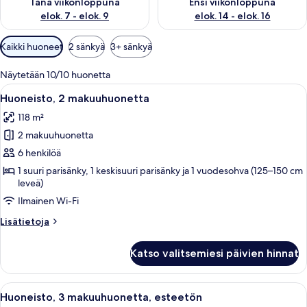
Tänä viikonloppuna
Ensi viikonloppuna
elok. 7 - elok. 9
elok. 14 - elok. 16
Huoneille
Kaikki huoneet
2 sänkyä
3+ sänkyä
saatavilla
olevia
Näytetään 10/10 huonetta
suodattimia
Avaa
Moderni keittiö, jossa on puukalustee
16
Huoneisto, 2 makuuhuonetta
kaikki
118 m²
huonetyypin
2 makuuhuonetta
Huoneisto,
2
6 henkilöä
makuuhuonetta
1 suuri parisänky, 1 keskisuuri parisänky ja 1 vuodesohva (125–150 cm
leveä)
kuvat
Ilmainen Wi-Fi
Lisätietoja
Lisätietoja
huoneesta
Huoneisto,
Katso valitsemiesi päivien hinnat
2
makuuhuonetta
Avaa
Moderni huoneisto, jossa on ruokailuti
17
Huoneisto, 3 makuuhuonetta, esteetön
kaikki