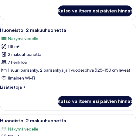
huoneesta
Huoneisto,
Katso valitsemiesi päivien hinnat
2
makuuhuonetta
Avaa
Moderni keittiö, jossa on puukalustee
15
Huoneisto, 2 makuuhuonetta
kaikki
Näkymä vedelle
huonetyypin
118 m²
Huoneisto,
2
2 makuuhuonetta
makuuhuonetta
7 henkilöä
kuvat
1 suuri parisänky, 2 parisänkyä ja 1 vuodesohva (125–150 cm leveä)
Ilmainen Wi-Fi
Lisätietoja
Lisätietoja
huoneesta
Huoneisto,
Katso valitsemiesi päivien hinnat
2
makuuhuonetta
Avaa
Moderni keittiö, jossa on puukalustee
11
Huoneisto, 2 makuuhuonetta
kaikki
Näkymä vedelle
huonetyypin