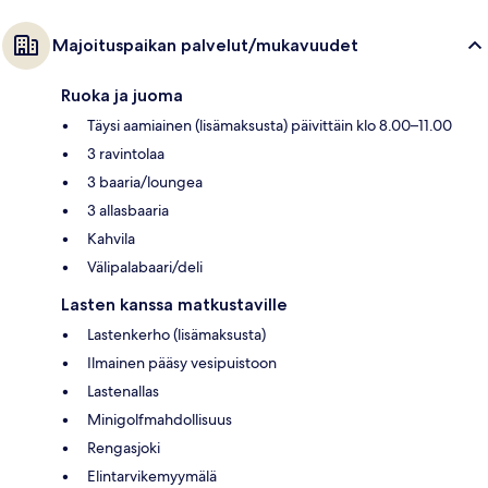
Majoituspaikan palvelut/mukavuudet
Ruoka ja juoma
Täysi aamiainen (lisämaksusta) päivittäin klo 8.00–11.00
3 ravintolaa
3 baaria/loungea
3 allasbaaria
Kahvila
Välipalabaari/deli
Lasten kanssa matkustaville
Lastenkerho (lisämaksusta)
Ilmainen pääsy vesipuistoon
Lastenallas
Minigolfmahdollisuus
Rengasjoki
Elintarvikemyymälä