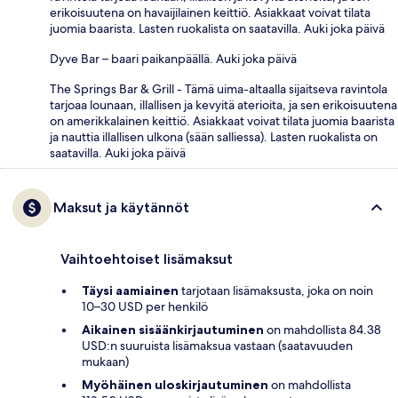
erikoisuutena on havaijilainen keittiö. Asiakkaat voivat tilata
juomia baarista. Lasten ruokalista on saatavilla. Auki joka päivä
Dyve Bar – baari paikanpäällä. Auki joka päivä
The Springs Bar & Grill - Tämä uima-altaalla sijaitseva ravintola
tarjoaa lounaan, illallisen ja kevyitä aterioita, ja sen erikoisuutena
on amerikkalainen keittiö. Asiakkaat voivat tilata juomia baarista
ja nauttia illallisen ulkona (sään salliessa). Lasten ruokalista on
saatavilla. Auki joka päivä
Maksut ja käytännöt
Vaihtoehtoiset lisämaksut
Täysi aamiainen
tarjotaan lisämaksusta, joka on noin
10–30 USD per henkilö
Aikainen sisäänkirjautuminen
on mahdollista 84.38
USD:n suuruista lisämaksua vastaan (saatavuuden
mukaan)
Myöhäinen uloskirjautuminen
on mahdollista