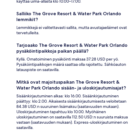
käyttää uima-allasta klo 10.00–17.00.
Salliiko The Grove Resort & Water Park Orlando
lemmikit?
Lemmikkejä ei valitettavasti sallita, mutta avustajaeläimet ovat
tervetulleita.
Tarjoaako The Grove Resort & Water Park Orlando
pysäköintipaikkoja paikan päällä?
Kyllä. Omatoiminen pysäköinti maksaa 37.28 USD per yö.
Pysäköintipaikkojen määrä saattaa olla rajoitettu. Sähköauton
latauspiste on saatavilla.
Mitkä ovat majoituspaikan The Grove Resort &
Water Park Orlando sisään- ja uloskirjautumisajat?
Sisäänkirjautuminen alkaa: klo 16.00. Sisäänkirjautuminen
päättyy: klo 2.00. Aikaisesta sisäänkirjautumisesta veloitetaan
84.38 USD:n suuruinen lisämaksu (saatavuuden mukaan).
Uloskirjautuminen tapahtuu klo 10.00. Myöhäinen
uloskirjautuminen on saatavilla 112.50 USD:n suuruista maksua
vastaan (saatavuuden mukaan). Express-uloskirjautuminen on
saatavilla.