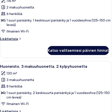
118 m²
Huoneisto,
2
2 makuuhuonetta
makuuhuonetta
6 henkilöä
kuvat
1 suuri parisänky, 1 keskisuuri parisänky ja 1 vuodesohva (125–150 cm
leveä)
Ilmainen Wi-Fi
Lisätietoja
Lisätietoja
huoneesta
Huoneisto,
Katso valitsemiesi päivien hinnat
2
makuuhuonetta
Avaa
Moderni huoneisto, jossa on ruokailuti
12
Huoneisto, 3 makuuhuonetta, 2 kylpyhuonetta
kaikki
130 m²
huonetyypin
3 makuuhuonetta
Huoneisto,
3
8 henkilöä
makuuhuonetta,
1 suuri parisänky, 2 keskisuurta parisänkyä ja 1 vuodesohva (125–150
cm leveä)
2
kylpyhuonetta
Ilmainen Wi-Fi
kuvat
Lisätietoja
Lisätietoja