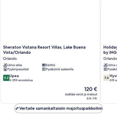
Sheraton Vistana Resort Villas, Lake Buena Vista/Orlando
Holiday 
Sheraton
Holiday
Sheraton Vistana Resort Villas, Lake Buena
Holida
Vistana
Inn
Vista/Orlando
by IHG
Resort
Resort
Orlando
Orlando
Villas,
Orlando
Lake
Uima-allas
Keittiö
Suites
Uima-a
Pyykinpesutilat
Pysäköinti saatavilla
Pysäköi
Buena
-
Vista/Orlando
Waterpa
9.2
7.6
Upea
Hyv
9,2
7,6
Orlando
by
kautta
kautta
6 359 arvostelua
615 a
IHG
10,
10,
Hinta
120 €
Orlando
Upea,
Hyvä,
on
6 359
615
sisältää verot ja maksut
120 €
6.9.–7.9.
arvostelua
arvostel
Vertaile samankaltaisiin majoituspaikkoihin