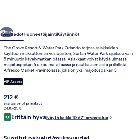
Water
Park
Orlando
llinen
Seuraava
valokuvagalleria
157+
Yleistiedot
Huoneet
Sijainti
Käytännöt
The Grove Resort & Water Park Orlando tarjoaa asiakkaiden
käyttöön maksuttoman vesipuiston; Surfari Water Park sijaitsee vain
5 minuutin kävelymatkan päässä. Asiakkaat voivat käydä uimassa
majoituspaikan 6 ulkouima-altaassa ja nauttia aamiaista ja illallista
Alfresco Market -ravintolassa, joka on yksi majoituspaikan 3
ravintolasta. Muihin palveluihin kuuluu 3 allasbaaria, jokiallas ja
ympäri vuorokauden auki oleva kuntokeskus. Uima-allas ja avulias
VIP Access
henkilökunta ovat myös asioita, joita matkailijat arvostavat.
Nykyinen
212 €
Vesiliukumäki
hinta
sisältää verot ja maksut
on
24.8.–25.8.
212 €
Arvostelut
Erittäin hyvä
8,0
Näytä kaikki 10 671 arvostelua
8,0 kautta 10.
Suositut palvelut/mukavuudet