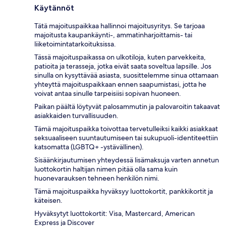
Käytännöt
Tätä majoituspaikkaa hallinnoi majoitusyritys. Se tarjoaa
majoitusta kaupankäynti-, ammatinharjoittamis- tai
liiketoimintatarkoituksissa.
Tässä majoituspaikassa on ulkotiloja, kuten parvekkeita,
patioita ja terasseja, jotka eivät saata soveltua lapsille. Jos
sinulla on kysyttävää asiasta, suosittelemme sinua ottamaan
yhteyttä majoituspaikkaan ennen saapumistasi, jotta he
voivat antaa sinulle tarpeisiisi sopivan huoneen.
Paikan päältä löytyvät palosammutin ja palovaroitin takaavat
asiakkaiden turvallisuuden.
Tämä majoituspaikka toivottaa tervetulleiksi kaikki asiakkaat
seksuaaliseen suuntautumiseen tai sukupuoli-identiteettiin
katsomatta (LGBTQ+ -ystävällinen).
Sisäänkirjautumisen yhteydessä lisämaksuja varten annetun
luottokortin haltijan nimen pitää olla sama kuin
huonevarauksen tehneen henkilön nimi.
Tämä majoituspaikka hyväksyy luottokortit, pankkikortit ja
käteisen.
Hyväksytyt luottokortit: Visa, Mastercard, American
Express ja Discover