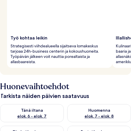
Työ kohtaa leikin
Illallis
Strategisesti viihdealueella sijaitseva lomakeskus
Kulinaar
tarjoaa 24h-business centerin ja kokoushuoneita.
baaria j
Työpäivän jälkeen voit nauttia porealtaista ja
allasnäk
allasbaareista.
amerikka
Huonevaihtoehdot
Tarkista näiden päivien saatavuus
Tarkista tämän illan saatavuus elok. 6 - elok. 7
Tarkista huomisen saatavuus el
Tänä iltana
Huomenna
elok. 6 - elok. 7
elok. 7 - elok. 8
Tarkista tämän viikonlopun saatavuus elok. 7 - elok. 9
Tarkista ensi viikonlopun saatav