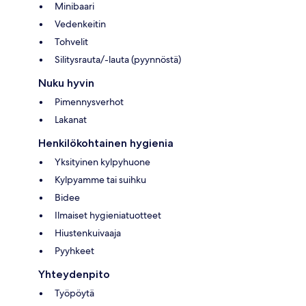
Minibaari
Vedenkeitin
Tohvelit
Silitysrauta/-lauta (pyynnöstä)
Nuku hyvin
Pimennysverhot
Lakanat
Henkilökohtainen hygienia
Yksityinen kylpyhuone
Kylpyamme tai suihku
Bidee
Ilmaiset hygieniatuotteet
Hiustenkuivaaja
Pyyhkeet
Yhteydenpito
Työpöytä