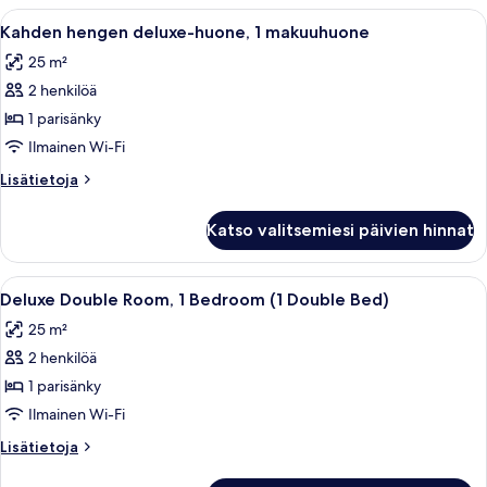
1
huone
Avaa
Hotellihuone, jossa on suuri sänky, puul
4
makuuhuone
(yksi
Kahden hengen deluxe-huone, 1 makuuhuone
kaikki
tai
kuvat
25 m²
kaksi
huonetyypin
sänkyä),
2 henkilöä
Kahden
1
hengen
1 parisänky
makuuhuone
deluxe-
Ilmainen Wi-Fi
huone,
Lisätietoja
Lisätietoja
1
huoneesta
makuuhuone
Kahden
Katso valitsemiesi päivien hinnat
hengen
kuvat
deluxe-
huone,
Avaa
Minibaari, tallelokero huoneessa, ty
4
1
Deluxe Double Room, 1 Bedroom (1 Double Bed)
kaikki
makuuhuone
25 m²
huonetyypin
2 henkilöä
Deluxe
Double
1 parisänky
Room,
Ilmainen Wi-Fi
1
Lisätietoja
Lisätietoja
Bedroom
huoneesta
Deluxe