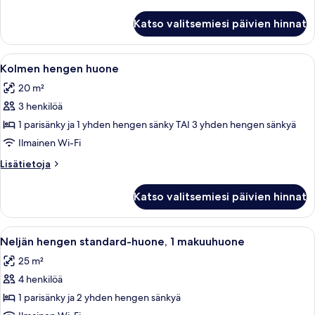
huoneesta
Yhden
Katso valitsemiesi päivien hinnat
hengen
huone
Avaa
Minibaari, tallelokero huoneessa, ty
4
Kolmen hengen huone
kaikki
20 m²
huonetyypin
3 henkilöä
Kolmen
hengen
1 parisänky ja 1 yhden hengen sänky TAI 3 yhden hengen sänkyä
huone
Ilmainen Wi-Fi
kuvat
Lisätietoja
Lisätietoja
huoneesta
Kolmen
Katso valitsemiesi päivien hinnat
hengen
huone
Avaa
Minibaari, tallelokero huoneessa, ty
5
Neljän hengen standard-huone, 1 makuuhuone
kaikki
25 m²
huonetyypin
4 henkilöä
Neljän
hengen
1 parisänky ja 2 yhden hengen sänkyä
standard-