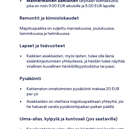
Mannermainen aamiainen
tarjotaan lisämaksusta,
joka on noin 9.00 EUR aikuisille ja 5.00 EUR lapsille
Remontit ja kiinniolokaudet
Majoituspaikka on suljettu marraskuussa, joulukuussa,
tammikuussa ja helmikuussa.
Lapset ja lisävuoteet
Kaikkien asiakkaiden, myös lasten, tulee olla läsnä
sisäänkirjautumisen yhteydessä, ja heidän tulee näyttää
virallinen kuvallinen henkilöllisyystodistus tai passi.
Pysäköinti
Kattamaton omatoiminen pysäköinti maksaa 20 EUR
per yö
Asiakkaiden on otettava majoituspaikkaan yhteyttä, jos
he haluavat varata pysäköintipaikan paikan päältä
Uima-allas, kylpylä ja kuntosali (jos saatavilla)
Kausiluontoinen uima-allas on käytettävissä kesäkuusta