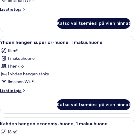
Ilmainen Wi-Fi
huone,
Lisätietoja
Lisätietoja
1
huoneesta
makuuhuone
Neljän
Katso valitsemiesi päivien hinnat
hengen
kuvat
standard-
huone,
Avaa
Minibaari, tallelokero huoneessa, ty
5
1
Yhden hengen superior-huone, 1 makuuhuone
kaikki
makuuhuone
15 m²
huonetyypin
1 makuuhuone
Yhden
hengen
1 henkilö
superior-
1 yhden hengen sänky
huone,
Ilmainen Wi-Fi
1
Lisätietoja
Lisätietoja
makuuhuone
huoneesta
kuvat
Yhden
Katso valitsemiesi päivien hinnat
hengen
superior-
huone,
Avaa
Tunnelmallinen makuuhuone, jossa on 
4
1
Kahden hengen economy-huone, 1 makuuhuone
kaikki
makuuhuone
18 m²