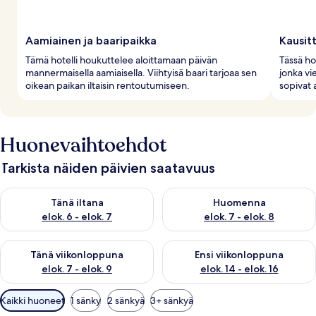
Aamiainen ja baaripaikka
Kausit
Tämä hotelli houkuttelee aloittamaan päivän
Tässä ho
mannermaisella aamiaisella. Viihtyisä baari tarjoaa sen
jonka vi
oikean paikan iltaisin rentoutumiseen.
sopivat a
Huonevaihtoehdot
Tarkista näiden päivien saatavuus
Tarkista tämän illan saatavuus elok. 6 - elok. 7
Tarkista huomisen saatavuus el
Tänä iltana
Huomenna
elok. 6 - elok. 7
elok. 7 - elok. 8
Tarkista tämän viikonlopun saatavuus elok. 7 - elok. 9
Tarkista ensi viikonlopun saatav
Tänä viikonloppuna
Ensi viikonloppuna
elok. 7 - elok. 9
elok. 14 - elok. 16
Huoneille
Kaikki huoneet
1 sänky
2 sänkyä
3+ sänkyä
saatavilla