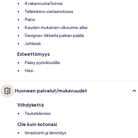
4 rakennusta/tornia
Tallelokero vastaanotossa
Piano
Kauden mukainen ulkouima-allas
Designer-liikkeitä paikan päällä
Juhlasali
Esteettömyys
Pääsy pyörätuolilla
Hissi
Huoneen palvelut/mukavuudet
Viihdykettä
Taulutelevisio
Ole kuin kotonasi
Ilmastointi ja lämmitys