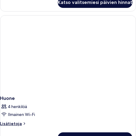
Katso valitsemiesi päivien hinnat
Huone
4 henkilöä
Ilmainen Wi-Fi
Lisätietoja
Lisätietoja
huoneesta
Huone