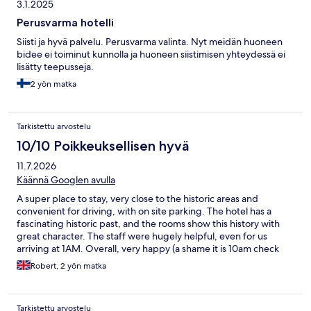
3.1.2025
Perusvarma hotelli
Siisti ja hyvä palvelu. Perusvarma valinta. Nyt meidän huoneen
bidee ei toiminut kunnolla ja huoneen siistimisen yhteydessä ei
lisätty teepusseja.
2 yön matka
Tarkistettu arvostelu
10/10 Poikkeuksellisen hyvä
11.7.2026
Käännä Googlen avulla
A super place to stay, very close to the historic areas and
convenient for driving, with on site parking. The hotel has a
fascinating historic past, and the rooms show this history with
great character. The staff were hugely helpful, even for us
arriving at 1AM. Overall, very happy (a shame it is 10am check
out, as we loved the stay)
Robert, 2 yön matka
Tarkistettu arvostelu