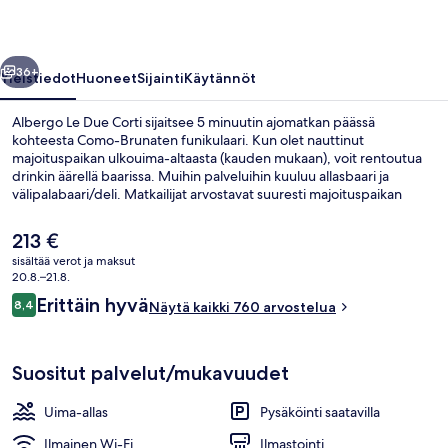
llinen
Seuraava
36+
Yleistiedot
Huoneet
Sijainti
Käytännöt
Albergo Le Due Corti sijaitsee 5 minuutin ajomatkan päässä
kohteesta Como-Brunaten funikulaari. Kun olet nauttinut
majoituspaikan ulkouima-altaasta (kauden mukaan), voit rentoutua
drinkin äärellä baarissa. Muihin palveluihin kuuluu allasbaari ja
välipalabaari/deli. Matkailijat arvostavat suuresti majoituspaikan
avuliasta henkilökuntaa. Julkisen liikenteen yhteydet sijaitsevat vain
lähellä: Como Nord Lagon asema sijaitsee vain 13 minuutin
Nykyinen
213 €
kävelymatkan päässä.
hinta
sisältää verot ja maksut
on
20.8.–21.8.
Sisätilat
213 €
Arvostelut
Erittäin hyvä
8,4
Näytä kaikki 760 arvostelua
8,4 kautta 10.
Suositut palvelut/mukavuudet
Uima-allas
Pysäköinti saatavilla
Ilmainen Wi-Fi
Ilmastointi