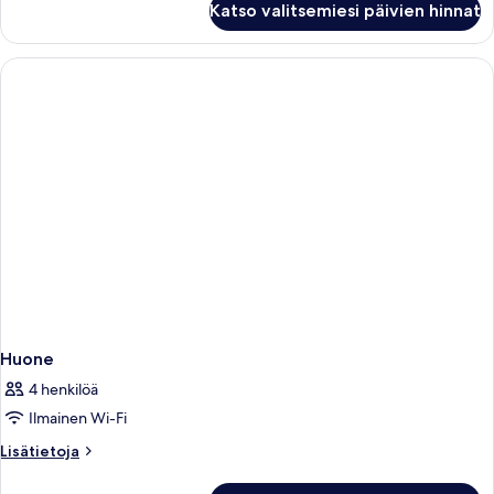
(1
Katso valitsemiesi päivien hinnat
Double
Double
Room,
Bed)
1
kuvat
Bedroom
(1
Double
Bed)
Huone
4 henkilöä
Ilmainen Wi-Fi
Lisätietoja
Lisätietoja
huoneesta
Huone