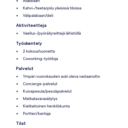
Allasbaari
Kahvi-/teetarjoilu yleisissä tiloissa
Välipalabaari/deli
Aktiviteetteja
Vaellus-/pyöräilyreittejä lähistöllä
Työskentely
2 kokoushuonetta
Coworking-työtiloja
Palvelut
Ympäri vuorokauden auki oleva vastaanotto
Concierge-palvelut
Kuivapesula/pesulapalvelut
Matkatavarasäilytys
Kielitaitoinen henkilökunta
Portteri/kantaja
Tilat