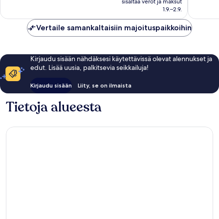
496
sisältää verot ja maksut
1 005
171 €
1.9.–2.9.
arvostelua
arvostel
Vertaile samankaltaisiin majoituspaikkoihin
Kirjaudu sisään nähdäksesi käytettävissä olevat alennukset ja
edut. Lisää uusia, palkitsevia seikkailuja!
Kirjaudu sisään
Liity, se on ilmaista
Tietoja alueesta