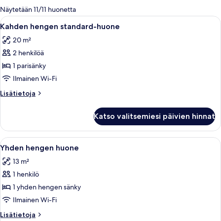
olevia
Näytetään 11/11 huonetta
suodattimia
Avaa
Siististi pedattu sänky, jossa on raidall
5
Kahden hengen standard-huone
kaikki
20 m²
huonetyypin
2 henkilöä
Kahden
hengen
1 parisänky
standard-
Ilmainen Wi-Fi
huone
Lisätietoja
Lisätietoja
kuvat
huoneesta
Kahden
Katso valitsemiesi päivien hinnat
hengen
standard-
huone
Avaa
Hotellihuone, jossa on sänky, työpöytä,
4
Yhden hengen huone
kaikki
13 m²
huonetyypin
1 henkilö
Yhden
hengen
1 yhden hengen sänky
huone
Ilmainen Wi-Fi
kuvat
Lisätietoja
Lisätietoja