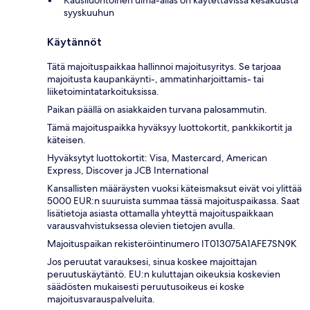
syyskuuhun
Käytännöt
Tätä majoituspaikkaa hallinnoi majoitusyritys. Se tarjoaa
majoitusta kaupankäynti-, ammatinharjoittamis- tai
liiketoimintatarkoituksissa.
Paikan päällä on asiakkaiden turvana palosammutin.
Tämä majoituspaikka hyväksyy luottokortit, pankkikortit ja
käteisen.
Hyväksytyt luottokortit: Visa, Mastercard, American
Express, Discover ja JCB International
Kansallisten määräysten vuoksi käteismaksut eivät voi ylittää
5000 EUR:n suuruista summaa tässä majoituspaikassa. Saat
lisätietoja asiasta ottamalla yhteyttä majoituspaikkaan
varausvahvistuksessa olevien tietojen avulla.
Majoituspaikan rekisteröintinumero IT013075A1AFE7SN9K
Jos peruutat varauksesi, sinua koskee majoittajan
peruutuskäytäntö. EU:n kuluttajan oikeuksia koskevien
säädösten mukaisesti peruutusoikeus ei koske
majoitusvarauspalveluita.