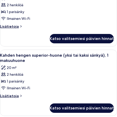
huonetyypin
2 henkilöä
Kahden
hengen
1 parisänky
economy-
Ilmainen Wi-Fi
huone,
Lisätietoja
Lisätietoja
1
huoneesta
makuuhuone
Kahden
Katso valitsemiesi päivien hinnat
hengen
kuvat
economy-
huone,
Avaa
Minibaari, tallelokero huoneessa, ty
5
1
Kahden hengen superior-huone (yksi tai kaksi sänkyä), 1
kaikki
makuuhuone
makuuhuone
huonetyypin
20 m²
Kahden
2 henkilöä
hengen
1 parisänky
superior-
huone
Ilmainen Wi-Fi
(yksi
Lisätietoja
Lisätietoja
tai
huoneesta
Kahden
kaksi
Katso valitsemiesi päivien hinnat
hengen
sänkyä),
superior-