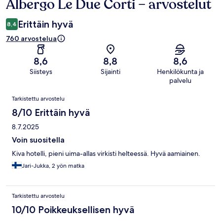
Albergo Le Due Corti – arvostelut
Arvostelut
Erittäin hyvä
8,4
760 arvostelua
8,6
8,8
8,6
Siisteys
Sijainti
Henkilökunta ja
palvelu
Arvostelut
Tarkistettu arvostelu
8/10 Erittäin hyvä
8.7.2025
Voin suositella
Kiva hotelli, pieni uima-allas virkisti helteessä. Hyvä aamiainen.
Jari-Jukka, 2 yön matka
Tarkistettu arvostelu
10/10 Poikkeuksellisen hyvä