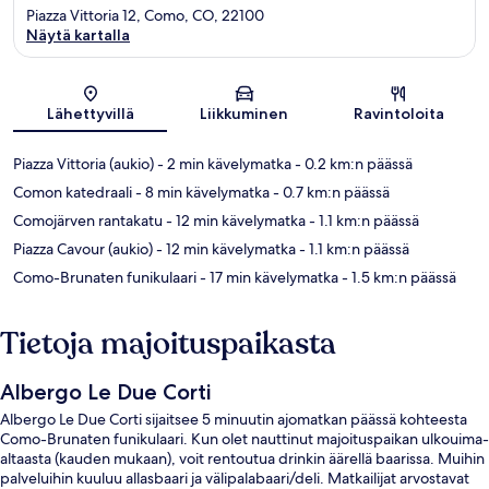
Piazza Vittoria 12, Como, CO, 22100
Näytä kartalla
Kartta
Lähettyvillä
Liikkuminen
Ravintoloita
Piazza Vittoria (aukio)
- 2 min kävelymatka
- 0.2 km:n päässä
Comon katedraali
- 8 min kävelymatka
- 0.7 km:n päässä
Comojärven rantakatu
- 12 min kävelymatka
- 1.1 km:n päässä
Piazza Cavour (aukio)
- 12 min kävelymatka
- 1.1 km:n päässä
Como-Brunaten funikulaari
- 17 min kävelymatka
- 1.5 km:n päässä
Tietoja majoituspaikasta
Albergo Le Due Corti
Albergo Le Due Corti sijaitsee 5 minuutin ajomatkan päässä kohteesta
Como-Brunaten funikulaari. Kun olet nauttinut majoituspaikan ulkouima-
altaasta (kauden mukaan), voit rentoutua drinkin äärellä baarissa. Muihin
palveluihin kuuluu allasbaari ja välipalabaari/deli. Matkailijat arvostavat