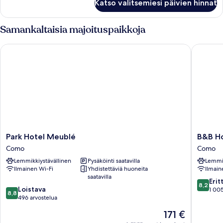
Katso valitsemiesi päivien hinnat
Samankaltaisia majoituspaikkoja
Park Hotel Meublé
B&B Hot
Park
B&B
Park Hotel Meublé
B&B Ho
Hotel
Hotel
Como
Como
Meublé
Como
Lemmikkiystävällinen
Pysäköinti saatavilla
Lemmik
Como
City
Ilmainen Wi-Fi
Yhdistettäviä huoneita
Ilmain
Center
saatavilla
Como
8.2
Erit
8,2
8.8
Loistava
kautta
1 005
8,8
kautta
496 arvostelua
10,
10,
Erittäin
Hinta
171 €
Loistava,
hyvä,
on