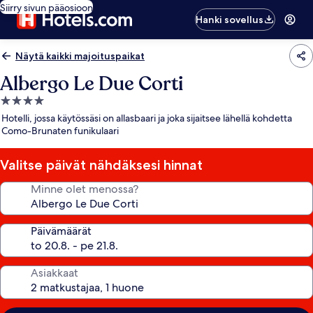
Siirry sivun pääosioon
Hanki sovellus
Näytä kaikki majoituspaikat
Albergo Le Due Corti
4.0
tähden
Hotelli, jossa käytössäsi on allasbaari ja joka sijaitsee lähellä kohdetta
majoituspaikka
Como-Brunaten funikulaari
Valitse päivät nähdäksesi hinnat
Minne olet menossa?
Päivämäärät
Asiakkaat