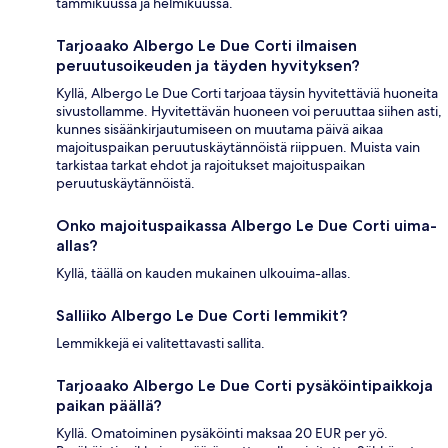
tammikuussa ja helmikuussa.
Tarjoaako Albergo Le Due Corti ilmaisen
peruutusoikeuden ja täyden hyvityksen?
Kyllä, Albergo Le Due Corti tarjoaa täysin hyvitettäviä huoneita
sivustollamme. Hyvitettävän huoneen voi peruuttaa siihen asti,
kunnes sisäänkirjautumiseen on muutama päivä aikaa
majoituspaikan peruutuskäytännöistä riippuen. Muista vain
tarkistaa tarkat ehdot ja rajoitukset majoituspaikan
peruutuskäytännöistä.
Onko majoituspaikassa Albergo Le Due Corti uima-
allas?
Kyllä, täällä on kauden mukainen ulkouima-allas.
Salliiko Albergo Le Due Corti lemmikit?
Lemmikkejä ei valitettavasti sallita.
Tarjoaako Albergo Le Due Corti pysäköintipaikkoja
paikan päällä?
Kyllä. Omatoiminen pysäköinti maksaa 20 EUR per yö.