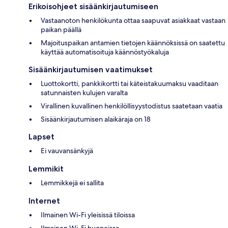
Erikoisohjeet sisäänkirjautumiseen
Vastaanoton henkilökunta ottaa saapuvat asiakkaat vastaan
paikan päällä
Majoituspaikan antamien tietojen käännöksissä on saatettu
käyttää automatisoituja käännöstyökaluja
Sisäänkirjautumisen vaatimukset
Luottokortti, pankkikortti tai käteistakuumaksu vaaditaan
satunnaisten kulujen varalta
Virallinen kuvallinen henkilöllisyystodistus saatetaan vaatia
Sisäänkirjautumisen alaikäraja on 18
Lapset
Ei vauvansänkyjä
Lemmikit
Lemmikkejä ei sallita
Internet
Ilmainen Wi-Fi yleisissä tiloissa
Ilmainen Wi-Fi huoneissa