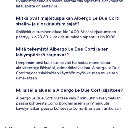
Pysäköintipaikkojen määrä saattaa olla rajoitettu. Sähköauton
latauspiste on saatavilla.
Mitkä ovat majoituspaikan Albergo Le Due Corti
sisään- ja uloskirjautumisajat?
Sisäänkirjautuminen alkaa: klo 14.00. Sisäänkirjautuminen
päättyy: klo 23.30. Uloskirjautuminen tapahtuu klo 10.00.
Mitä tekemistä Albergo Le Due Corti ja sen
lähiympäristö tarjoavat?
Lämpimämpinä kuukausina voit harrastaa monenlaisia
aktiviteetteja lähistöllä, esimerkiksi vaeltaa. Albergo Le Due
Corti tarjoaa asiakkaiden käyttöön myös kauden mukaisen
uima-altaan.
Millaisella alueella Albergo Le Due Corti sijaitsee?
Albergo Le Due Corti sijaitsee vain 7 minuutin kävelymatkan
päässä kohteesta Como Borghin asema ja 19 minuutin
kävelymatkan päässä kohteesta Como-Brunaten funikulaari.