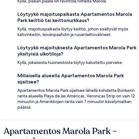
Kyllä, paikan päällä on ravintola nimeltä Marola.
Löytyykö majoituspaikasta Apartamentos Marola
Park keittiö tai keittonurkkaus?
Kyllä, majoituspaikasta löytyy keittiö, johon sisältyvät myös
kahvinkeitin, leivänpaahdin ja ruoanlaittovälineet.
Löytyykö majoituksesta Apartamentos Marola Park
yksityisiä ulkotiloja?
Kyllä, jokaisesta huoneistosta löytyy kalustettu parveke.
Millaisella alueella Apartamentos Marola Park
sijaitsee?
Apartamentos Marola Park sijaitsee lähellä kohdetta Búnkerin
ranta alueella Playa de las Américas. Veronicas Strip on vain 12
minuutin ja Amerikkojen ranta vain 7 minuutin kävelymatkan
päässä.
Apartamentos Marola Park –
Arvostelut