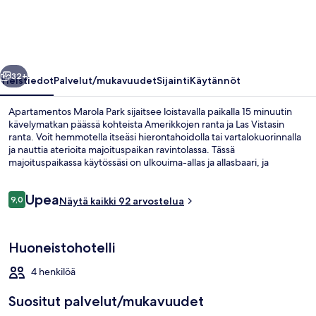
llinen
Seuraava
32+
Yleistiedot
Palvelut/mukavuudet
Sijainti
Käytännöt
Apartamentos Marola Park sijaitsee loistavalla paikalla 15 minuutin
kävelymatkan päässä kohteista Amerikkojen ranta ja Las Vistasin
ranta. Voit hemmotella itseäsi hierontahoidolla tai vartalokuorinnalla
ja nauttia aterioita majoituspaikan ravintolassa. Tässä
majoituspaikassa käytössäsi on ulkouima-allas ja allasbaari, ja
huoneissa on muun muassa jääkaapit ja mikroaaltouunit.
Arvostelut
Upea
9,0
Näytä kaikki 92 arvostelua
9,0 kautta 10.
Sisätilat
Huoneistohotelli
4 henkilöä
Suositut palvelut/mukavuudet