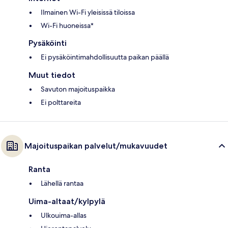
Ilmainen Wi-Fi yleisissä tiloissa
Wi-Fi huoneissa*
Pysäköinti
Ei pysäköintimahdollisuutta paikan päällä
Muut tiedot
Savuton majoituspaikka
Ei polttareita
Majoituspaikan palvelut/mukavuudet
Ranta
Lähellä rantaa
Uima-altaat/kylpylä
Ulkouima-allas