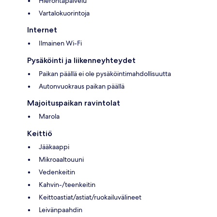
Hierontapalvelu
Vartalokuorintoja
Internet
Ilmainen Wi-Fi
Pysäköinti ja liikenneyhteydet
Paikan päällä ei ole pysäköintimahdollisuutta
Autonvuokraus paikan päällä
Majoituspaikan ravintolat
Marola
Keittiö
Jääkaappi
Mikroaaltouuni
Vedenkeitin
Kahvin-/teenkeitin
Keittoastiat/astiat/ruokailuvälineet
Leivänpaahdin