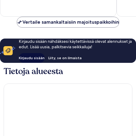
Loistava,
Erittäin
441
hyvä,
arvostelua
433
arvostel
Vertaile samankaltaisiin majoituspaikkoihin
Kirjaudu sisään nähdäksesi käytettävissä olevat alennukset ja
edut. Lisää uusia, palkitsevia seikkailuja!
Kirjaudu sisään
Liity, se on ilmaista
Tietoja alueesta