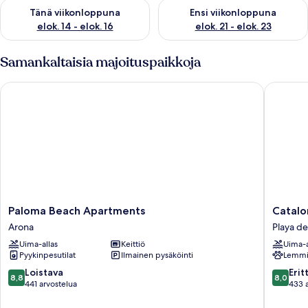
Tarkista tämän viikonlopun saatavuus elok. 14 - elok. 16
Tarkista ensi viikonlopun saata
Tänä viikonloppuna
Ensi viikonloppuna
elok. 14 - elok. 16
elok. 21 - elok. 23
Samankaltaisia majoituspaikkoja
Paloma Beach Apartments
Cataloni
Paloma
Cataloni
Paloma Beach Apartments
Catalo
Beach
Oro
Arona
Playa de
Apartments
Negro
Uima-allas
Keittiö
Uima-a
Arona
Playa
Pyykinpesutilat
Ilmainen pysäköinti
Lemmik
de
las
8.8
8.0
Loistava
Erit
8,8
8,0
América
kautta
kautta
441 arvostelua
433 
10,
10,