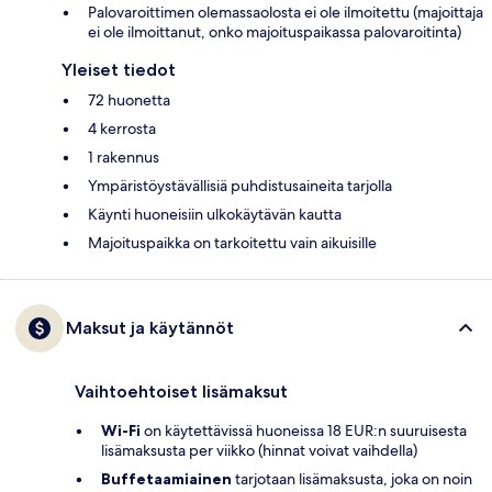
Palovaroittimen olemassaolosta ei ole ilmoitettu (majoittaja
ei ole ilmoittanut, onko majoituspaikassa palovaroitinta)
Yleiset tiedot
72 huonetta
4 kerrosta
1 rakennus
Ympäristöystävällisiä puhdistusaineita tarjolla
Käynti huoneisiin ulkokäytävän kautta
Majoituspaikka on tarkoitettu vain aikuisille
Maksut ja käytännöt
Vaihtoehtoiset lisämaksut
Wi-Fi
on käytettävissä huoneissa 18 EUR:n suuruisesta
lisämaksusta per viikko (hinnat voivat vaihdella)
Buffetaamiainen
tarjotaan lisämaksusta, joka on noin