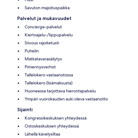
Savuton majoituspaikka
Palvelut ja mukavuudet
Concierge-palvelut
Kiertoajelu-/lippupalvelu
Siivous rajoitetusti
Puhelin
Matkatavarasäilytys
Pimennysverhot
Tallelokero vastaanotossa
Tallelokero (lisämaksusta)
Huoneessa tarjottava hierontapalvelu
Ympäri vuorokauden auki oleva vastaanotto
Sijainti
Kongressikeskuksen yhteydessä
Ostoskeskuksen yhteydessä
Lähellä kävelysiltaa