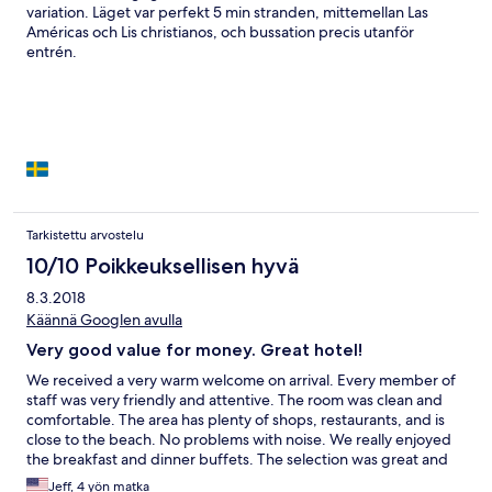
variation. Läget var perfekt 5 min stranden, mittemellan Las
Américas och Lis christianos, och bussation precis utanför
entrén.
Tarkistettu arvostelu
10/10 Poikkeuksellisen hyvä
8.3.2018
Käännä Googlen avulla
Very good value for money. Great hotel!
We received a very warm welcome on arrival. Every member of
staff was very friendly and attentive. The room was clean and
comfortable. The area has plenty of shops, restaurants, and is
close to the beach. No problems with noise. We really enjoyed
the breakfast and dinner buffets. The selection was great and
varied each day. The food was delicious. All in all a wonderful
Jeff, 4 yön matka