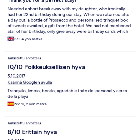
Thank you for a perfect stay!
Needed a short break away with my daughter, who ironically
had her 22nd birthday during our stay. When we returned after
a day out, a bottle of Prossecco and personalised trinquet box
of sweets awaited, a gift from the hotel. We had not mentioned
atall of her birthday, only give away were birthday cards which
were in our room. This was a lovely gesture! All staff were very
Del, 4 yön matka
polite always. We had no issues with getting sunbeds by the
pool. The purchased wifi (for use in our room) was hit and miss,
having to relog-in each time, we were on holiday and had plenty
Tarkistettu arvostelu
of time to do this!! The hotel was spotless. We stayed for 4
nights, clean towels provided for 3 days, and clean bedding
10/10 Poikkeuksellisen hyvä
after our 2nd night. Hotel seemed very quite despite being full.
5.10.2017
We stayed half board basis. Both breakfast and evening meals
were good with ample choice, glass of wine and large glass of
Käännä Googlen avulla
coke only €2.5 euros. Would highly recommend this hotel.
Tranquilo, limpio, bonito, agradable trato del personal y cerca
de la playa
Pedro, 2 yön matka
Tarkistettu arvostelu
8/10 Erittäin hyvä