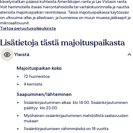
kävelymatkan päässä kohteista Amerikkojen ranta ja Las Vistasin ranta.
Voit hemmotella itseäsi hierontahoidolla tai vartalokuorinnalla ja nauttia
aterioita majoituspaikan ravintolassa. Tässä majoituspaikassa käytössäsi
on ulkouima-allas ja allasbaari, ja huoneissa on muun muassa jääkaapit ja
mikroaaltouunit.
Tietoa peruutusoikeuksista
Lisätietoja tästä majoituspaikasta
Yleistä
Majoituspaikan koko
72 huoneistoa
4 kerrosta
Saapuminen/lähteminen
Sisäänkirjautuminen alkaa: klo 14.00. Sisäänkirjautuminen
päättyy: klo 23.00.
Myöhäinen sisäänkirjautuminen mahdollista saatavuuden
mukaan
Sisäänkirjautumisen vähimmäisikä on 18 vuotta