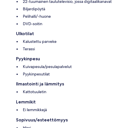
22-tuumainen taulutelevisio, jossa digitaalikanavat
Biljardipöytä
Pelihalli/-huone
DVD-soitin
Ulkotilat
Kalustettu parveke
Terassi
Pyykinpesu
Kuivapesula/pesulapalvelut
Pyykinpesutilat
Ilmastointi ja lämmitys
Kattotuuletin
Lemmikit
Ei lemmikkejä
Sopivuus/esteettömyys
Hissi