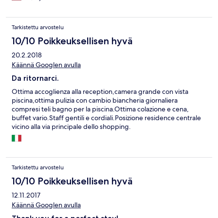
stay. More than I was expecting. I would definitely stay again in
the future. !Muchas gracias!
Tarkistettu arvostelu
10/10 Poikkeuksellisen hyvä
20.2.2018
Käännä Googlen avulla
Da ritornarci.
Ottima accoglienza alla reception,camera grande con vista
piscina,ottima pulizia con cambio biancheria giornaliera
compresi teli bagno per la piscina.Ottima colazione e cena,
buffet vario.Staff gentili e cordiali.Posizione residence centrale
vicino alla via principale dello shopping.
Tarkistettu arvostelu
10/10 Poikkeuksellisen hyvä
12.11.2017
Käännä Googlen avulla