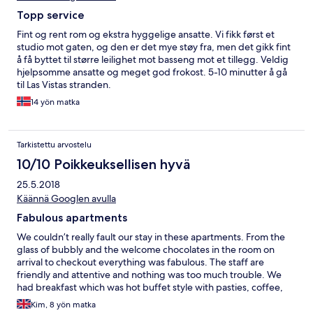
Topp service
Fint og rent rom og ekstra hyggelige ansatte. Vi fikk først et
studio mot gaten, og den er det mye støy fra, men det gikk fint
å få byttet til større leilighet mot basseng mot et tillegg. Veldig
hjelpsomme ansatte og meget god frokost. 5-10 minutter å gå
til Las Vistas stranden.
14 yön matka
Tarkistettu arvostelu
10/10 Poikkeuksellisen hyvä
25.5.2018
Käännä Googlen avulla
Fabulous apartments
We couldn’t really fault our stay in these apartments. From the
glass of bubbly and the welcome chocolates in the room on
arrival to checkout everything was fabulous. The staff are
friendly and attentive and nothing was too much trouble. We
had breakfast which was hot buffet style with pasties, coffee,
fruit, yogurt etc. The cleaners seemed to do a very good job
Kim, 8 yön matka
giving the sun loungers a thorough clean every morning. We