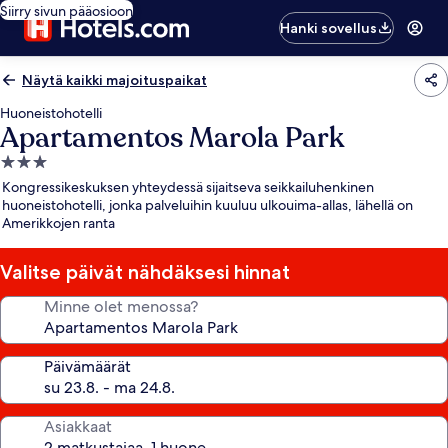
Siirry sivun pääosioon
Hanki sovellus
Näytä kaikki majoituspaikat
Huoneistohotelli
Apartamentos Marola Park
3.0
tähden
Kongressikeskuksen yhteydessä sijaitseva seikkailuhenkinen
majoituspaikka
huoneistohotelli, jonka palveluihin kuuluu ulkouima-allas, lähellä on
Amerikkojen ranta
Valitse päivät nähdäksesi hinnat
Minne olet menossa?
Päivämäärät
Asiakkaat