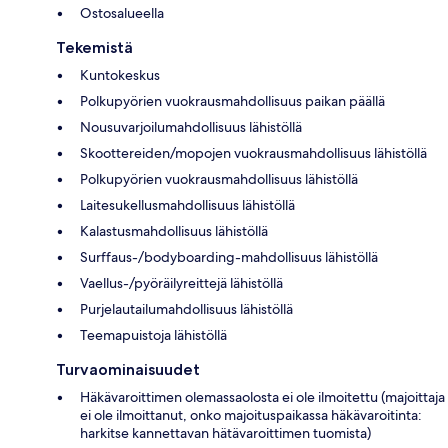
Ostosalueella
Tekemistä
Kuntokeskus
Polkupyörien vuokrausmahdollisuus paikan päällä
Nousuvarjoilumahdollisuus lähistöllä
Skoottereiden/mopojen vuokrausmahdollisuus lähistöllä
Polkupyörien vuokrausmahdollisuus lähistöllä
Laitesukellusmahdollisuus lähistöllä
Kalastusmahdollisuus lähistöllä
Surffaus-/bodyboarding-mahdollisuus lähistöllä
Vaellus-/pyöräilyreittejä lähistöllä
Purjelautailumahdollisuus lähistöllä
Teemapuistoja lähistöllä
Turvaominaisuudet
Häkävaroittimen olemassaolosta ei ole ilmoitettu (majoittaja
ei ole ilmoittanut, onko majoituspaikassa häkävaroitinta:
harkitse kannettavan hätävaroittimen tuomista)