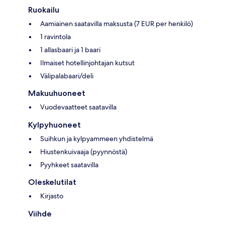
Ruokailu
Aamiainen saatavilla maksusta (7 EUR per henkilö)
1 ravintola
1 allasbaari ja 1 baari
Ilmaiset hotellinjohtajan kutsut
Välipalabaari/deli
Makuuhuoneet
Vuodevaatteet saatavilla
Kylpyhuoneet
Suihkun ja kylpyammeen yhdistelmä
Hiustenkuivaaja (pyynnöstä)
Pyyhkeet saatavilla
Oleskelutilat
Kirjasto
Viihde