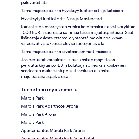
palovaroitinta.
Tämä majoituspaikka hyväksyy luottokortit ja käteisen.
Hyväksytyt luottokortit: Visa ja Mastercard
Kansallisten määräysten vuoksi käteismaksut eivät voi ylittää
1000 EUR:n suuruista summaa tässä majoituspaikassa. Saat
lisätietoja asiasta ottamalla yhteyttä majoituspaikkaan
varausvahvistuksessa olevien tietojen avulla.
Tämä majoituspaikka siivotaan ammattimaisesti.
Jos peruutat varauksesi, sinua koskee majoittajan
peruutuskäytäntö. EU:n kuluttajan oikeuksia koskevien
säädösten mukaisesti peruutusoikeus ei koske
majoitusvarauspalveluita.
Tunnetaan myös nimellä
Marola Park
Marola Park Aparthotel Arona
Marola Park Arona
Marola Park
Apartamentos Marola Park Arona
Apartamentos Marola Park Aparthotel