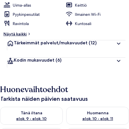
Uima-allas
Keittiö
Pyykinpesutilat
Ilmainen Wi-Fi
Ravintola
Kuntosali
Näytä kaikki
Tärkeimmät palvelut/mukavuudet
(12)
Kodin mukavuudet
(6)
Huonevaihtoehdot
Tarkista näiden päivien saatavuus
Tarkista tämän illan saatavuus elok. 9 - elok. 10
Tarkista huomisen saatavuus elo
Tänä iltana
Huomenna
elok. 9 - elok. 10
elok. 10 - elok. 11