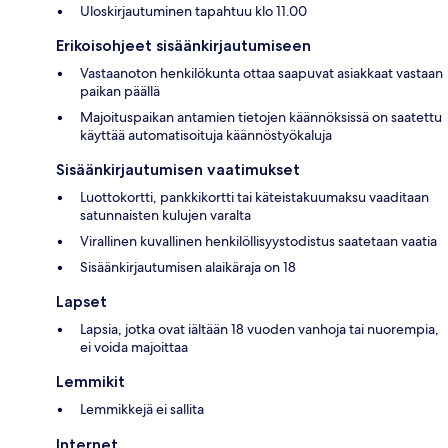
Uloskirjautuminen tapahtuu klo 11.00
Erikoisohjeet sisäänkirjautumiseen
Vastaanoton henkilökunta ottaa saapuvat asiakkaat vastaan
paikan päällä
Majoituspaikan antamien tietojen käännöksissä on saatettu
käyttää automatisoituja käännöstyökaluja
Sisäänkirjautumisen vaatimukset
Luottokortti, pankkikortti tai käteistakuumaksu vaaditaan
satunnaisten kulujen varalta
Virallinen kuvallinen henkilöllisyystodistus saatetaan vaatia
Sisäänkirjautumisen alaikäraja on 18
Lapset
Lapsia, jotka ovat iältään 18 vuoden vanhoja tai nuorempia,
ei voida majoittaa
Lemmikit
Lemmikkejä ei sallita
Internet