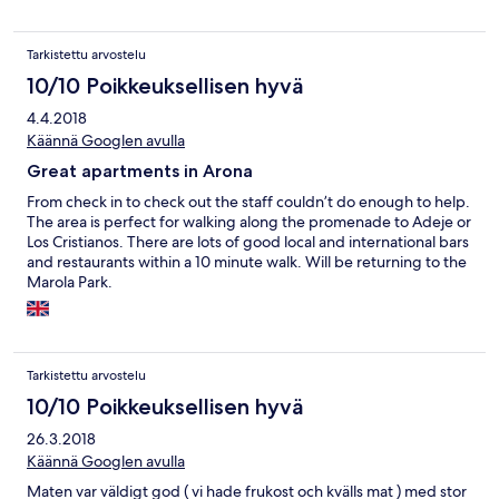
looked forward to seeing the swans made from towels in our
room. The area was perfect with just a short walk down to the
Tarkistettu arvostelu
beach either by steep steps or ramp. Great holiday - would
definitely stay at these apartments again.
10/10 Poikkeuksellisen hyvä
4.4.2018
Käännä Googlen avulla
Great apartments in Arona
From check in to check out the staff couldn’t do enough to help.
The area is perfect for walking along the promenade to Adeje or
Los Cristianos. There are lots of good local and international bars
and restaurants within a 10 minute walk. Will be returning to the
Marola Park.
Tarkistettu arvostelu
10/10 Poikkeuksellisen hyvä
26.3.2018
Käännä Googlen avulla
Maten var väldigt god ( vi hade frukost och kvälls mat ) med stor