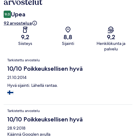
arvostelut
Upea
9,0
92 arvostelua
9,2
8,8
9,2
Siisteys
Sijainti
Henkilökunta ja
palvelu
Arvostelut
Tarkistettu arvostelu
10/10 Poikkeuksellisen hyvä
21.10.2014
Hyvä sijainti. Lähellä rantaa.
Tarkistettu arvostelu
10/10 Poikkeuksellisen hyvä
28.9.2018
Käännä Googlen avulla