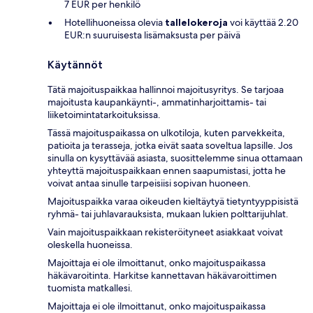
7 EUR per henkilö
Hotellihuoneissa olevia
tallelokeroja
voi käyttää 2.20
EUR:n suuruisesta lisämaksusta per päivä
Käytännöt
Tätä majoituspaikkaa hallinnoi majoitusyritys. Se tarjoaa
majoitusta kaupankäynti-, ammatinharjoittamis- tai
liiketoimintatarkoituksissa.
Tässä majoituspaikassa on ulkotiloja, kuten parvekkeita,
patioita ja terasseja, jotka eivät saata soveltua lapsille. Jos
sinulla on kysyttävää asiasta, suosittelemme sinua ottamaan
yhteyttä majoituspaikkaan ennen saapumistasi, jotta he
voivat antaa sinulle tarpeisiisi sopivan huoneen.
Majoituspaikka varaa oikeuden kieltäytyä tietyntyyppisistä
ryhmä- tai juhlavarauksista, mukaan lukien polttarijuhlat.
Vain majoituspaikkaan rekisteröityneet asiakkaat voivat
oleskella huoneissa.
Majoittaja ei ole ilmoittanut, onko majoituspaikassa
häkävaroitinta. Harkitse kannettavan häkävaroittimen
tuomista matkallesi.
Majoittaja ei ole ilmoittanut, onko majoituspaikassa