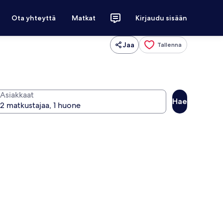
Ota yhteyttä
Matkat
Kirjaudu sisään
Jaa
Tallenna
Asiakkaat
Hae