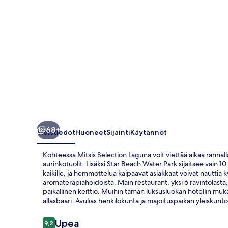
68+
Yleistiedot
Huoneet
Sijainti
Käytännöt
Kohteessa Mitsis Selection Laguna voit viettää aikaa rannal
aurinkotuolit. Lisäksi Star Beach Water Park sijaitsee vain 
kaikille, ja hemmottelua kaipaavat asiakkaat voivat nauttia 
aromaterapiahoidoista. Main restaurant, yksi 6 ravintolasta, t
paikallinen keittiö. Muihin tämän luksusluokan hotellin mu
allasbaari. Avulias henkilökunta ja majoituspaikan yleiskunto 
Arvostelut
Upea
9,2
9,2 kautta 10.