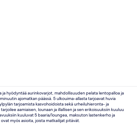
Sisätilat
la ja hyödyntää aurinkovarjot, mahdollisuuden pelata lentopalloa ja
10 minuutin ajomatkan päässä. 5 ulkouima-allasta tarjoavat huvia
kylpylän tarjoamista kasvohoidoista sekä urheiluhieronta- ja
Majoituspaik
arjoilee aamiaisen, lounaan ja illallisen ja sen erikoisuuksiin kuuluu
kavuuksiin kuuluvat 5 baaria/loungea, maksuton lastenkerho ja
ovat myös asioita, joista matkailijat pitävät.