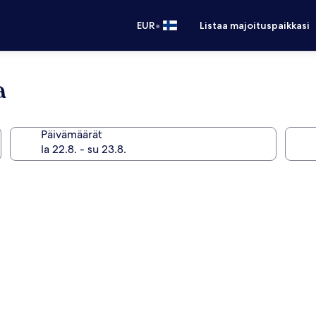
•
EUR
Listaa majoituspaikkasi
a
Päivämäärät