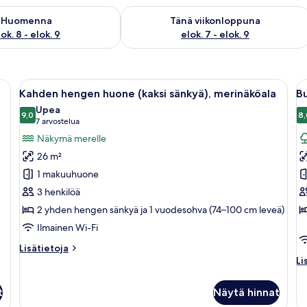
sen saatavuus elok. 8 - elok. 9
Tarkista tämän viikonlopun saatavuus e
Huomenna
Tänä viikonloppuna
ok. 8 - elok. 9
elok. 7 - elok. 9
aksi tyynyä sekä kaksi yöpöytää, joissa on lamput.
Avaa
Makuuhuoneessa on suuri sänky, penkki
A
4
Kahden hengen huone (kaksi sänkyä), merinäköala
B
kaikki
ka
Upea
huonetyypin
9,0
h
8,
9,0 kautta 10
(7
7 arvostelua
Kahden
B
arvostelua)
Näkymä merelle
hengen
n
26 m²
huone
p
1 makuuhuone
(kaksi
k
3 henkilöä
sänkyä),
2 yhden hengen sänkyä ja 1 vuodesohva (74–100 cm leveä)
merinäköala
kuvat
Ilmainen Wi-Fi
Lisätietoja
Lisätietoja
huoneesta
Li
Li
Kahden
hu
hengen
Bu
t
Näytä hinnat
huone
nä