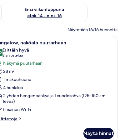
lok. 7 - elok. 9
Tarkista ensi viikonlopun saatavuus elok. 14 - elok. 16
Ensi viikonloppuna
elok. 14 - elok. 16
Näytetään 16/16 huonetta
, yöpöytä, peili ja näkymä merelle.
vaa
Makuuhuoneessa on suuri sänky, peilillä varust
6
ungalow, näköala puutarhaan
ikki
Erittäin hyvä
uonetyypin
0
8,0 kautta 10
(2
2 arvostelua
ungalow,
arvostelua)
Näkymä puutarhaan
äköala
28 m²
uutarhaan
1 makuuhuone
uvat
4 henkilöä
2 yhden hengen sänkyä ja 1 vuodesohva (125–150 cm
leveä)
Ilmainen Wi-Fi
sätietoja
sätietoja
oneesta
ngalow,
Näytä hinnat
köala