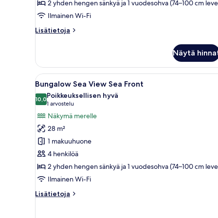
2 yhden hengen sänkyä ja 1 vuodesohva (74–100 cm leve
kuvat
Ilmainen Wi-Fi
Lisätietoja
Lisätietoja
huoneesta
Bungalow,
Näytä hinna
merinäköala
(Outdoor
Whirlpool
Avaa
Hotellihuone, jossa on sänky, t
5
Spa)
Bungalow Sea View Sea Front
kaikki
Poikkeuksellisen hyvä
huonetyypin
10,0
10,0 kautta 10
(1
1 arvostelu
Bungalow
arvostelu)
Näkymä merelle
Sea
28 m²
View
1 makuuhuone
Sea
4 henkilöä
Front
2 yhden hengen sänkyä ja 1 vuodesohva (74–100 cm leve
kuvat
Ilmainen Wi-Fi
Lisätietoja
Lisätietoja
huoneesta
Bungalow