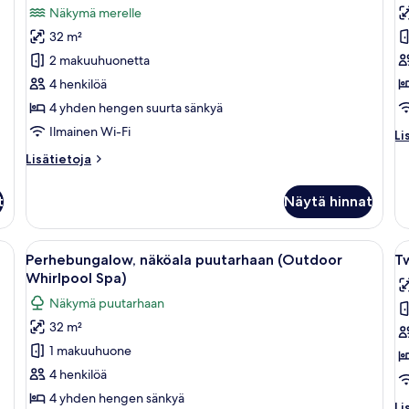
Perhehuone,
P
arvostelua)
Näkymä merelle
merinäköala
p
32 m²
kuvat
u
2 makuuhuonetta
al
4 henkilöä
k
4 yhden hengen suurta sänkyä
Ilmainen Wi-Fi
Li
Li
hu
Lisätietoja
Lisätietoja
Pe
huoneesta
pä
Perhehuone,
ui
t
Näytä hinnat
merinäköala
al
 puinen katto, parveke, jolta on näkymä, ja sininen lipasto.
Avaa
Makuuhuoneessa on suuri sänky, pieni pe
A
6
Perhebungalow, näköala puutarhaan (Outdoor
Tw
kaikki
ka
Whirlpool Spa)
huonetyypin
h
Näkymä puutarhaan
Perhebungalow,
T
32 m²
näköala
R
1 makuuhuone
puutarhaan
L
(Outdoor
V
4 henkilöä
Whirlpool
(
4 yhden hengen sänkyä
Li
Li