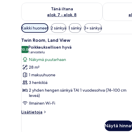
Tarkista tämän illan saatavuus elok. 7 - elok. 8
Tarkista huomi
Tänä iltana
elok. 7 - elok. 8
el
Huoneille
Kaikki huoneet
2 sänkyä
1 sänky
3+ sänkyä
saatavilla
Avaa
Sängyssä on napitettu pääty, k
olevia
4
Twin Room, Land View
kaikki
suodattimia
Poikkeuksellisen hyvä
huonetyypin
10,0
10,0 kautta 10
(1
1 arvostelu
Twin
arvostelu)
Näkymä puutarhaan
Room,
28 m²
Land
1 makuuhuone
View
3 henkilöä
kuvat
2 yhden hengen sänkyä TAI 1 vuodesohva (74–100 cm
leveä)
Ilmainen Wi-Fi
Lisätietoja
Lisätietoja
huoneesta
Twin
Näytä hinna
Room,