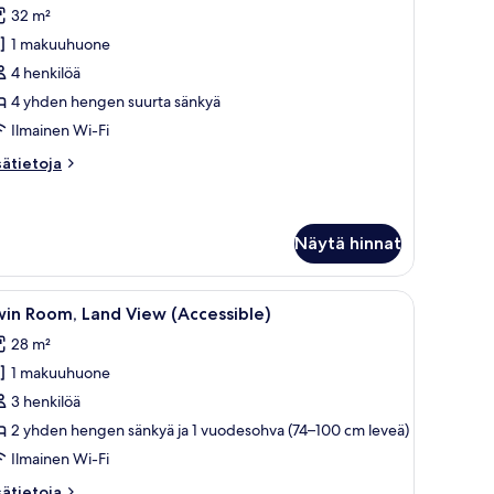
erhehuone,
arvostelu)
32 m²
ääsy
1 makuuhuone
ima-
4 henkilöä
taalle
4 yhden hengen suurta sänkyä
uvat
Ilmainen Wi-Fi
sätietoja
sätietoja
oneesta
rhehuone,
äsy
ma-
Näytä hinnat
taalle
nkki, työpöytä, jossa on televisio, ja peili.
vaa
Makuuhuoneessa on suuri sänky, televisio, ty
6
in Room, Land View (Accessible)
ikki
28 m²
uonetyypin
1 makuuhuone
win
oom,
3 henkilöä
and
2 yhden hengen sänkyä ja 1 vuodesohva (74–100 cm leveä)
iew
Ilmainen Wi-Fi
Accessible)
sätietoja
sätietoja