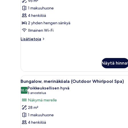
95 m²
Royal
Suite
1 makuuhuone
kuvat
4 henkilöä
2 yhden hengen sänkyä
Ilmainen Wi-Fi
Lisätietoja
Lisätietoja
huoneesta
Royal
Suite
Näytä hinna
Avaa
Makuuhuoneessa on suuri sänky,
5
Bungalow, merinäköala (Outdoor Whirlpool Spa)
kaikki
Poikkeuksellisen hyvä
huonetyypin
10,0
10,0 kautta 10
(3
3 arvostelua
Bungalow,
arvostelua)
Näkymä merelle
merinäköala
28 m²
(Outdoor
1 makuuhuone
Whirlpool
4 henkilöä
Spa)