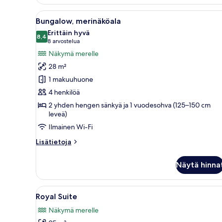
Land
View
Avaa
Makuuhuone, jossa on parveke, l
5
Bungalow, merinäköala
kaikki
Erittäin hyvä
huonetyypin
8,4
8,4 kautta 10
(8
8 arvostelua
Bungalow,
arvostelua)
Näkymä merelle
merinäköala
28 m²
kuvat
1 makuuhuone
4 henkilöä
2 yhden hengen sänkyä ja 1 vuodesohva (125–150 cm
leveä)
Ilmainen Wi-Fi
Lisätietoja
Lisätietoja
huoneesta
Bungalow,
Näytä hinna
merinäköala
Avaa
Tilava olohuone, jossa on sohv
6
Royal Suite
kaikki
Näkymä merelle
huonetyypin