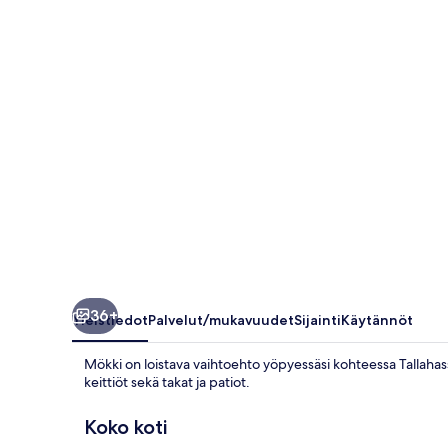
Dock
in
Tallahassee!
valokuvagalleria
36+
Yleistiedot
Palvelut/mukavuudet
Sijainti
Käytännöt
Mökki on loistava vaihtoehto yöpyessäsi kohteessa Tallaha
keittiöt sekä takat ja patiot.
Koko koti