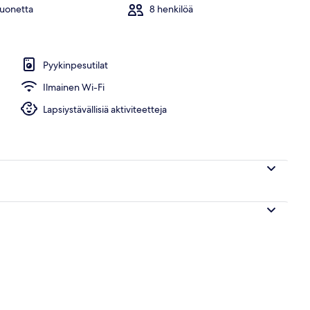
huonetta
8 henkilöä
ms) | Sisätilat
Pyykinpesutilat
Ilmainen Wi-Fi
Lapsiystävällisiä aktiviteetteja