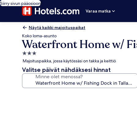
Siirry sivun pääosioon
Varaa matka
Näytä kaikki majoituspaikat
Koko loma-asunto
Waterfront Home w/ Fis
3.0
tähden
Majoituspaikka, jossa käytössäsi on takka ja keittiö
majoituspaikka
Valitse päivät nähdäksesi hinnat
Minne olet menossa?
Majoituspaikan
Waterfront
Home
w/
Fishing