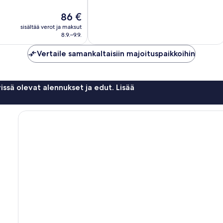
Tallahassee
Hinta
86 €
on
sisältää verot ja maksut
86 €
8.9.–9.9.
Vertaile samankaltaisiin majoituspaikkoihin
issä olevat alennukset ja edut. Lisää