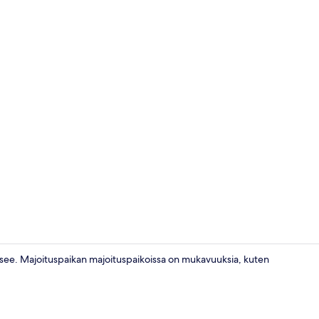
Talo (4 Bedro
ssee. Majoituspaikan majoituspaikoissa on mukavuuksia, kuten
Talo (4 Bedro