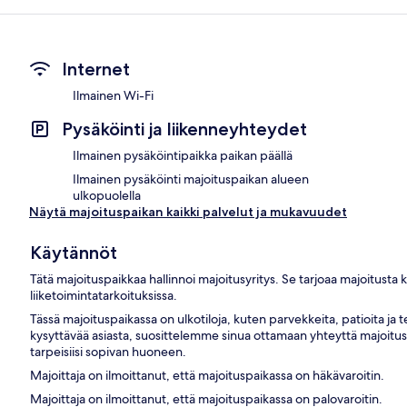
Internet
Ilmainen Wi-Fi
Pysäköinti ja liikenneyhteydet
Ilmainen pysäköintipaikka paikan päällä
Ilmainen pysäköinti majoituspaikan alueen
ulkopuolella
Näytä majoituspaikan kaikki palvelut ja mukavuudet
Käytännöt
Tätä majoituspaikkaa hallinnoi majoitusyritys. Se tarjoaa majoitusta
liiketoimintatarkoituksissa.
Tässä majoituspaikassa on ulkotiloja, kuten parvekkeita, patioita ja ter
kysyttävää asiasta, suosittelemme sinua ottamaan yhteyttä majoitus
tarpeisiisi sopivan huoneen.
Majoittaja on ilmoittanut, että majoituspaikassa on häkävaroitin.
Majoittaja on ilmoittanut, että majoituspaikassa on palovaroitin.