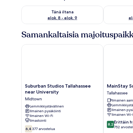
Tarkista tämän illan saatavuus elok. 8 - elok. 9
Tarkista huomi
Tänä iltana
elok. 8 - elok. 9
el
Samankaltaisia majoituspaikk
Suburban Studios Tallahassee near University
MainStay Suit
Suburban
MainStay
Suburban Studios Tallahassee
MainStay S
Studios
Suites
near University
Tallahassee
Tallahassee
Tallahassee
Midtown
Ilmainen aam
near
Lemmikkiystä
University
Lemmikkiystävällinen
Ilmainen pysä
Ilmainen pysäköinti
Midtown
Ilmainen Wi-
Ilmainen Wi-Fi
Ilmastointi
8.2
Erittäin 
8,2
kautta
752 arvoste
6.4
6,4
377 arvostelua
10,