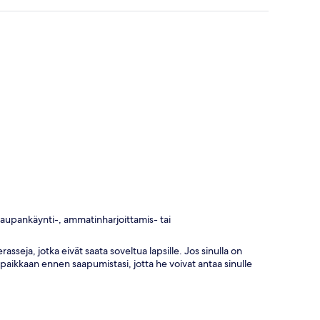
 kaupankäynti-, ammatinharjoittamis- tai
asseja, jotka eivät saata soveltua lapsille. Jos sinulla on
paikkaan ennen saapumistasi, jotta he voivat antaa sinulle