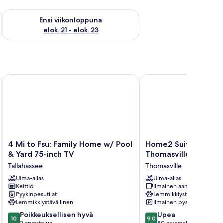
ok. 14 - elok. 16
Tarkista ensi viikonlopun saatavuus elok. 21 - elok. 23
Ensi viikonloppuna
elok. 21 - elok. 23
llahassee!
4 Mi to Fsu: Family Home w/ Pool & Yard 75-inch TV
Home2 Suites By Hilto
4
Home2
4 Mi to Fsu: Family Home w/ Pool
Home2 Suites By Hil
Mi
Suites
& Yard 75-inch TV
Thomasville
to
By
Tallahassee
Thomasville
Fsu:
Hilton
Family
Uima-allas
Thomasville
Uima-allas
Keittiö
Ilmainen aamiainen
Home
Thomasville
Pyykinpesutilat
Lemmikkiystävällinen
w/
Lemmikkiystävällinen
Ilmainen pysäköinti
Pool
10.0
9.0
&
Poikkeuksellisen hyvä
Upea
10
9,0