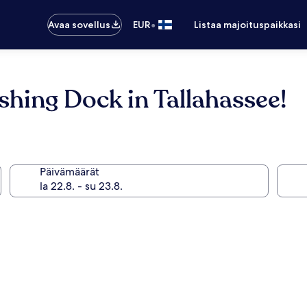
•
Avaa sovellus
EUR
Listaa majoituspaikkasi
hing Dock in Tallahassee!
Päivämäärät