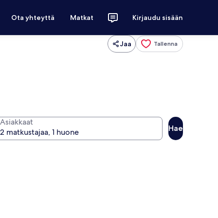
Ota yhteyttä
Matkat
Kirjaudu sisään
Jaa
Tallenna
Asiakkaat
Hae