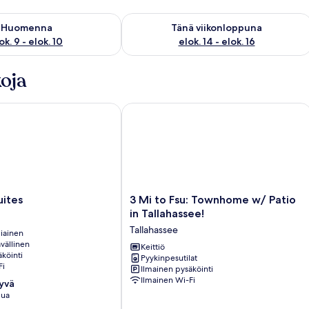
sen saatavuus elok. 9 - elok. 10
Tarkista tämän viikonlopun saatavuus el
Huomenna
Tänä viikonloppuna
ok. 9 - elok. 10
elok. 14 - elok. 16
oja
es
3 Mi to Fsu: Townhome w/ Patio in Ta
3
uites
3 Mi to Fsu: Townhome w/ Patio
Mi
in Tallahassee!
to
Tallahassee
iainen
Fsu:
vällinen
Townhome
Keittiö
köinti
Pyykinpesutilat
w/
Fi
Ilmainen pysäköinti
Patio
Ilmainen Wi-Fi
hyvä
in
lua
Tallahassee!