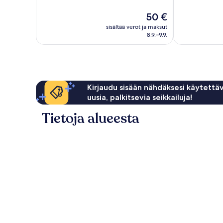
kautta
Erittäin
10,
Hinta
50 €
hyvä,
377
on
752
arvostelua
sisältää verot ja maksut
50 €
arvostelua
8.9.–9.9.
Kirjaudu sisään nähdäksesi käytettäv
uusia, palkitsevia seikkailuja!
Tietoja alueesta