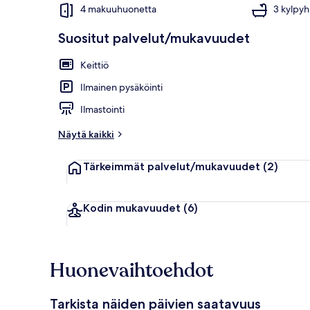
4 makuuhuonetta
3 kylpy
Suositut palvelut/mukavuudet
Talo (4 Bedroo
Keittiö
Ilmainen pysäköinti
Ilmastointi
Näytä kaikki
Tärkeimmät palvelut/mukavuudet
(2)
Kodin mukavuudet
(6)
Huonevaihtoehdot
Tarkista näiden päivien saatavuus