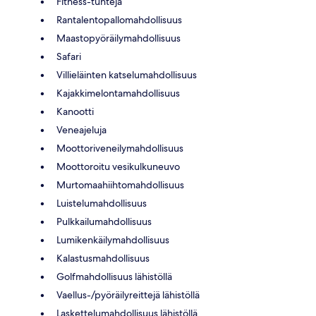
Fitness-tunteja
Rantalentopallomahdollisuus
Maastopyöräilymahdollisuus
Safari
Villieläinten katselumahdollisuus
Kajakkimelontamahdollisuus
Kanootti
Veneajeluja
Moottoriveneilymahdollisuus
Moottoroitu vesikulkuneuvo
Murtomaahiihtomahdollisuus
Luistelumahdollisuus
Pulkkailumahdollisuus
Lumikenkäilymahdollisuus
Kalastusmahdollisuus
Golfmahdollisuus lähistöllä
Vaellus-/pyöräilyreittejä lähistöllä
Laskettelumahdollisuus lähistöllä