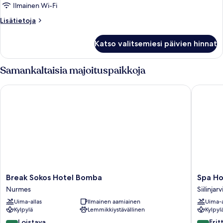
Ilmainen Wi-Fi
Lisätietoja
Lisätietoja
huoneesta
Huone
Katso valitsemiesi päivien hinnat
Samankaltaisia majoituspaikkoja
Break Sokos Hotel Bomba
Spa Hote
Break
Spa
Break Sokos Hotel Bomba
Spa Ho
Sokos
Hotel
Nurmes
Siilinjarv
Hotel
Kunnonp
Uima-allas
Ilmainen aamiainen
Uima-a
Bomba
Siilinjarvi
Kylpylä
Lemmikkiystävällinen
Kylpyl
Nurmes
8.6
8.0
Loistava
Erit