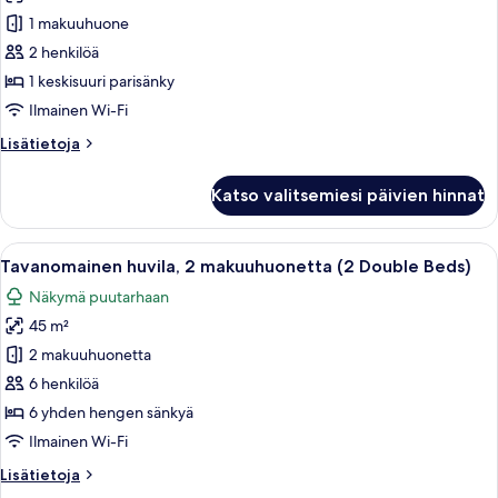
studiosviitti,
1 makuuhuone
1
makuuhuone,
2 henkilöä
osittainen
1 keskisuuri parisänky
järvinäköala
Ilmainen Wi-Fi
kuvat
Lisätietoja
Lisätietoja
huoneesta
Signature-
Katso valitsemiesi päivien hinnat
studiosviitti,
1
makuuhuone,
Avaa
Hirsimökki, jonka perustuksena on kivi
9
osittainen
Tavanomainen huvila, 2 makuuhuonetta (2 Double Beds)
kaikki
järvinäköala
Näkymä puutarhaan
huonetyypin
45 m²
Tavanomainen
huvila,
2 makuuhuonetta
2
6 henkilöä
makuuhuonetta
6 yhden hengen sänkyä
(2
Ilmainen Wi-Fi
Double
Lisätietoja
Lisätietoja
Beds)
huoneesta