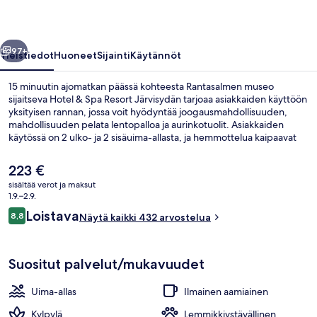
valokuvagalleria
llinen
Seuraava
97+
Yleistiedot
Huoneet
Sijainti
Käytännöt
15 minuutin ajomatkan päässä kohteesta Rantasalmen museo
sijaitseva Hotel & Spa Resort Järvisydän tarjoaa asiakkaiden käyttöön
yksityisen rannan, jossa voit hyödyntää joogausmahdollisuuden,
mahdollisuuden pelata lentopalloa ja aurinkotuolit. Asiakkaiden
käytössä on 2 ulko- ja 2 sisäuima-allasta, ja hemmottelua kaipaavat
voivat nauttia kylpylän tarjoamista kasvohoidoista sekä
kuumakivihieronta- ja käsi- ja jalkahoidoista. Ravintola Piikatytto -
Nykyinen
223 €
ravintolan erikoisuuksiin kuuluu paikallinen keittiö, ja
hinta
sisältää verot ja maksut
baarista/loungesta saat kylmiä juomia. Tämän luksusluokan
on
1.9.–2.9.
lomakeskuksen muihin palveluihin kuuluu satama, allasbaari ja sauna.
2 sisäuima-allasta, 2 ulkouima-allasta,
223 €
Arvostelut
Loistava
8,8
Näytä kaikki 432 arvostelua
8,8 kautta 10.
Suositut palvelut/mukavuudet
Uima-allas
Ilmainen aamiainen
Kylpylä
Lemmikkiystävällinen