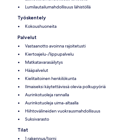
Lumilautailumahdollisuus lähistöllä
Työskentely
Kokoushuoneita
Palvelut
Vastaanotto avoinna rajoitetusti
Kiertoajelu-/lippupalvelu
Matkatavarasäilytys
Hääpalvelut
Kielitaitoinen henkilökunta
Ilmaiseksi käytettävissä olevia polkupyöriä
Aurinkotuoleja rannalla
Aurinkotuoleja uima-altaalla
Hiihtovälineiden vuokrausmahdollisuus
Suksivarasto
Tilat
1 rakennus/torni