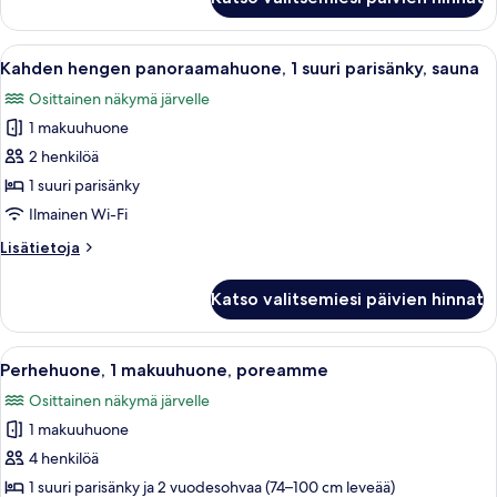
hengen
design-
huone,
Avaa
Tunnelmallinen makuuhuone, jossa on s
7
puutarha-
Kahden hengen panoraamahuone, 1 suuri parisänky, sauna
kaikki
alue
Osittainen näkymä järvelle
huonetyypin
1 makuuhuone
Kahden
hengen
2 henkilöä
panoraamahuone,
1 suuri parisänky
1
Ilmainen Wi-Fi
suuri
Lisätietoja
Lisätietoja
parisänky,
huoneesta
sauna
Kahden
Katso valitsemiesi päivien hinnat
hengen
kuvat
panoraamahuone,
1
Avaa
Makuuhuoneessa on suuri sänky, pieni 
6
suuri
Perhehuone, 1 makuuhuone, poreamme
kaikki
parisänky,
Osittainen näkymä järvelle
sauna
huonetyypin
1 makuuhuone
Perhehuone,
1
4 henkilöä
makuuhuone,
1 suuri parisänky ja 2 vuodesohvaa (74–100 cm leveää)