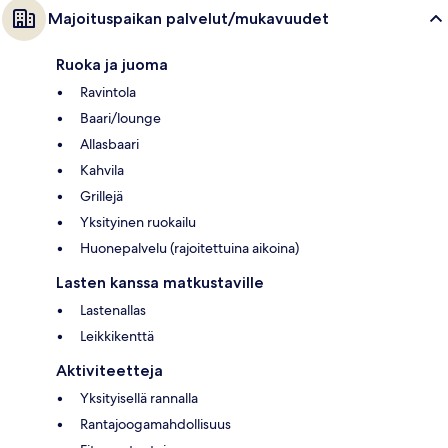
Majoituspaikan palvelut/mukavuudet
Ruoka ja juoma
Ravintola
Baari/lounge
Allasbaari
Kahvila
Grillejä
Yksityinen ruokailu
Huonepalvelu (rajoitettuina aikoina)
Lasten kanssa matkustaville
Lastenallas
Leikkikenttä
Aktiviteetteja
Yksityisellä rannalla
Rantajoogamahdollisuus