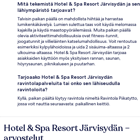
Mitä tekemistä Hotel & Spa Resort Järvisydän ja sen
lähiympäristö tarjoavat?
Talvisin paikan päällä on mahdollista hiihtää ja harrastaa
lumikenkäkävelyä. Lumien sulettua taas voit käydä melomassa
kajakilla ja käydä maastopyöräilemässä. Muita paikan päällä
olevia aktiviteettimahdollisuuksia ovat fitness-tunnit,
joogatunnit ja villieläinten katselumahdollisuus. Voit rentoutua
esimerkiksi kylpylähoidoissa ja uida 2 sisäuima-altaassa ja 2
ulkouima-altaassa. Hotel & Spa Resort Järvisydän tarjoaa
asiakkaiden käyttöön myös yksityisen rannan, saunan,
höyrysaunan, piknikalueen ja puutarhan.
Tarjoaako Hotel & Spa Resort Järvisydän
ravintolapalveluita tai onko sen lähiseudulla
ravintoloita?
Kyllä, paikan päältä löytyy ravintola nimeltä Ravintola Piikatytto,
jossa voit nauttia seuraavasta: paikallinen keittiö.
Hotel & Spa Resort Järvisydän –
Arvostelut
arvostelut