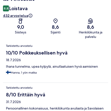
Loistava
8,8
432 arvostelua
9,0
8,6
8,6
Siisteys
Sijainti
Henkilökunta ja
palvelu
Arvostelut
Tarkistettu arvostelu
10/10 Poikkeuksellisen hyvä
18.7.2026
Ihana tunnelma, upea kylpylä, ainutlaatuisen hyvä aamisinen
Hanna, 1 yön matka
Tarkistettu arvostelu
8/10 Erittäin hyvä
31.7.2026
Persoonallinen kokonaisuus, henkilökunta avuliasta ja Savolaisen