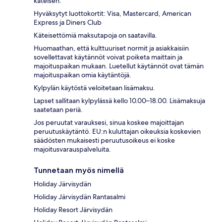
käteisen.
Hyväksytyt luottokortit: Visa, Mastercard, American
Express ja Diners Club
Käteisettömiä maksutapoja on saatavilla.
Huomaathan, että kulttuuriset normit ja asiakkaisiin
sovellettavat käytännöt voivat poiketa maittain ja
majoituspaikan mukaan. Luetellut käytännöt ovat tämän
majoituspaikan omia käytäntöjä.
Kylpylän käytöstä veloitetaan lisämaksu.
Lapset sallitaan kylpylässä kello 10.00–18.00. Lisämaksuja
saatetaan periä.
Jos peruutat varauksesi, sinua koskee majoittajan
peruutuskäytäntö. EU:n kuluttajan oikeuksia koskevien
säädösten mukaisesti peruutusoikeus ei koske
majoitusvarauspalveluita.
Tunnetaan myös nimellä
Holiday Järvisydän
Holiday Järvisydän Rantasalmi
Holiday Resort Järvisydän