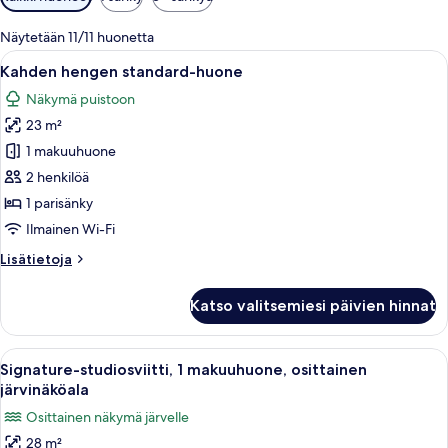
saatavilla
olevia
Näytetään 11/11 huonetta
suodattimia
Avaa
Tunnelmallinen makuuhuone, jossa on
6
Kahden hengen standard-huone
kaikki
Näkymä puistoon
huonetyypin
23 m²
Kahden
hengen
1 makuuhuone
standard-
2 henkilöä
huone
1 parisänky
kuvat
Ilmainen Wi-Fi
Lisätietoja
Lisätietoja
huoneesta
Kahden
Katso valitsemiesi päivien hinnat
hengen
standard-
huone
Avaa
Puinen mökki, jossa on suuri kattoval
7
Signature-studiosviitti, 1 makuuhuone, osittainen
kaikki
järvinäköala
huonetyypin
Osittainen näkymä järvelle
Signature-
28 m²