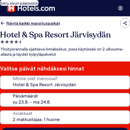
Siirry sivun pääosioon
Näytä kaikki majoituspaikat
Hotel & Spa Resort Järvisydän
4.5
tähden
Yksityisrannalla sijaitseva lomakeskus, jossa käytössäsi on 2 ulkouima-
majoituspaikka
allasta ja täydet kylpyläpalvelut
Valitse päivät nähdäksesi hinnat
Minne olet menossa?
Päivämäärät
Asiakkaat