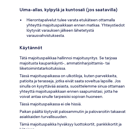
Uima-allas, kylpylä ja kuntosali (jos saatavilla)
Hierontapalvelut tulee varata etukäteen ottamalla
yhteyttä majoituspaikkaan ennen matkaa. Yhteystiedot
löytyvät varauksen jälkeen lähetetystä
varausvahvistuksesta.
Käytännöt
Tätä majoituspaikkaa hallinnoi majoitusyritys. Se tarjoaa
majoitusta kaupankäynti-, ammatinharjoittamis- tai
liiketoimintatarkoituksissa.
Tässä majoituspaikassa on ulkotiloja, kuten parvekkeita,
patioita ja terasseja, jotka eivät saata soveltua lapsille. Jos
sinulla on kysyttävää asiasta, suosittelemme sinua ottamaan
yhteyttä majoituspaikkaan ennen saapumistasi, jotta he
voivat antaa sinulle tarpeisiisi sopivan huoneen.
Tässä majoituspaikassa ei ole hissiä.
Paikan päältä löytyvät palosammutin ja palovaroitin takaavat
asiakkaiden turvallisuuden.
Tämä majoituspaikka hyväksyy luottokortit, pankkikortit ja