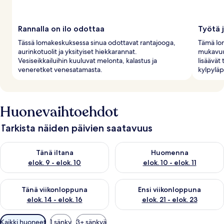
Rannalla on ilo odottaa
Työtä 
Tässä lomakeskuksessa sinua odottavat rantajooga,
Tämä lom
aurinkotuolit ja yksityiset hiekkarannat.
mukavuud
Vesiseikkailuihin kuuluvat melonta, kalastus ja
lisäävät
veneretket venesatamasta.
kylpyläpa
Huonevaihtoehdot
Tarkista näiden päivien saatavuus
Tarkista tämän illan saatavuus elok. 9 - elok. 10
Tarkista huomisen saatavuus elo
Tänä iltana
Huomenna
elok. 9 - elok. 10
elok. 10 - elok. 11
Tarkista tämän viikonlopun saatavuus elok. 14 - elok. 16
Tarkista ensi viikonlopun saata
Tänä viikonloppuna
Ensi viikonloppuna
elok. 14 - elok. 16
elok. 21 - elok. 23
Huoneille
Kaikki huoneet
1 sänky
3+ sänkyä