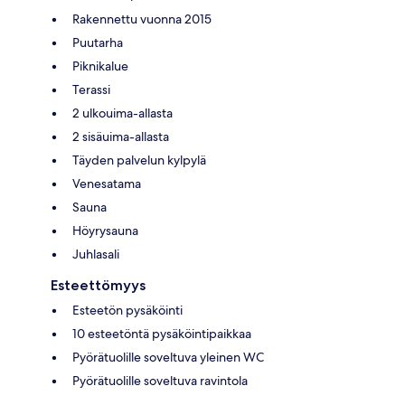
Rakennettu vuonna 2015
Puutarha
Piknikalue
Terassi
2 ulkouima-allasta
2 sisäuima-allasta
Täyden palvelun kylpylä
Venesatama
Sauna
Höyrysauna
Juhlasali
Esteettömyys
Esteetön pysäköinti
10 esteetöntä pysäköintipaikkaa
Pyörätuolille soveltuva yleinen WC
Pyörätuolille soveltuva ravintola