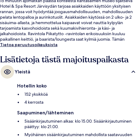
15 minuutin ajomatkan päässä kohteesta Rantasalmen museo sijaitseva
Hotel & Spa Resort Järvisydän tarjoaa asiakkaiden käyttöön yksityisen
rannan, jossa voit hyödyntää joogausmahdollisuuden, mahdollisuuden
pelata lentopalloa ja aurinkotuolit. Asiakkaiden käytössä on 2 ulko- ja 2
sisäuima-allasta, ja hemmottelua kaipaavat voivat nauttia kylpylän
tarjoamista kasvohoidoista sekä kuumakivihieronta- ja käsi- ja
jalkahoidoista. Ravintola Piikatytto -ravintolan erikoisuuksiin kuuluu
paikallinen keittiö, ja baarista/loungesta saat kylmiä juomia. Tämän
luksusluokan lomakeskuksen muihin palveluihin kuuluu satama, allasbaari
Tietoa peruutusoikeuksista
ja sauna.
Lisätietoja tästä majoituspaikasta
Yleistä
Hotellin koko
152 yksikköä
4 kerrosta
Saapuminen/lähteminen
Sisäänkirjautuminen alkaa: klo 15.00. Sisäänkirjautuminen
päättyy: klo 21.00.
Myöhäinen sisäänkirjautuminen mahdollista saatavuuden