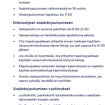
mukaan
Sisäänkirjautumisen vähimmäisikä on 18 vuotta
Uloskirjautuminen tapahtuu klo 11.00
Erikoisohjeet sisäänkirjautumiseen
Vastaanotto on avoinna päivittäin klo 8.00–21.00
Vastaanotossa on henkilökuntaa rajoitettuina aikoina
Ota majoituspaikkaan yhteyttä ennen matkaasi käyttäen
varausvahvistuksessa olevia tietoja, jos aiot saapua klo 21.00
jälkeen
Jos sinulla on kysyttävää, ota yhteyttä majoituspaikkaan
käyttäen varausvahvistuksesta löytyviä tietoja
Majoituspaikan antamien tietojen käännöksissä on saatettu
käyttää automatisoituja käännöstyökaluja
Ilmoita vastaanottoon tai myyntitoimistoon etukäteen, jos
saavut syksyllä, keväällä tai myöhään.
Sisäänkirjautumisen vaatimukset
Luottokortti, pankkikortti tai käteistakuumaksu vaaditaan
satunnaisten kulujen varalta