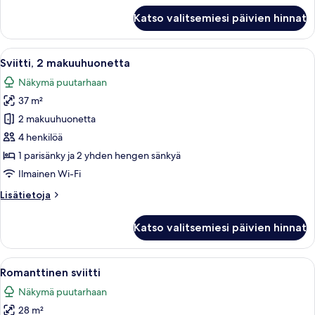
kuvat
Tavanomainen
Katso valitsemiesi päivien hinnat
huvila,
2
makuuhuonetta
Avaa
Makuuhuone, jossa on kiviseinä, puinen
8
(2
Sviitti, 2 makuuhuonetta
kaikki
Double
Näkymä puutarhaan
Beds)
huonetyypin
37 m²
Sviitti,
2
2 makuuhuonetta
makuuhuonetta
4 henkilöä
kuvat
1 parisänky ja 2 yhden hengen sänkyä
Ilmainen Wi-Fi
Lisätietoja
Lisätietoja
huoneesta
Sviitti,
Katso valitsemiesi päivien hinnat
2
makuuhuonetta
Avaa
Tunnelmallinen huone, jossa on takka,
7
Romanttinen sviitti
kaikki
Näkymä puutarhaan
huonetyypin
28 m²
Romanttinen