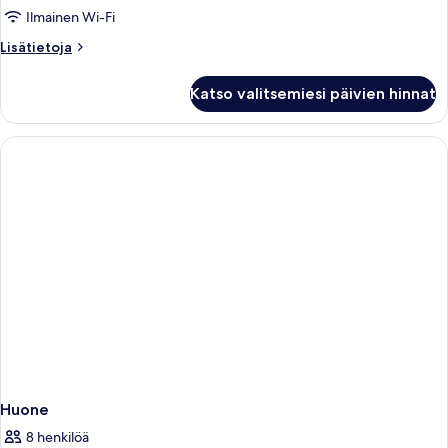
poreamme
Ilmainen Wi-Fi
kuvat
Lisätietoja
Lisätietoja
huoneesta
Perhehuone,
Katso valitsemiesi päivien hinnat
1
makuuhuone,
poreamme
Huone
8 henkilöä