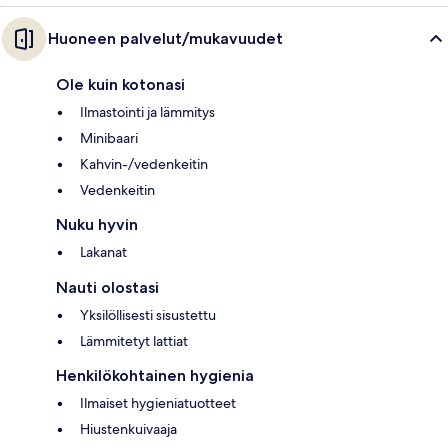
Huoneen palvelut/mukavuudet
Ole kuin kotonasi
Ilmastointi ja lämmitys
Minibaari
Kahvin-/vedenkeitin
Vedenkeitin
Nuku hyvin
Lakanat
Nauti olostasi
Yksilöllisesti sisustettu
Lämmitetyt lattiat
Henkilökohtainen hygienia
Ilmaiset hygieniatuotteet
Hiustenkuivaaja