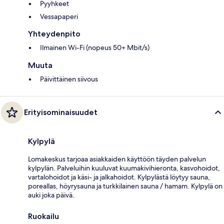
Pyyhkeet
Vessapaperi
Yhteydenpito
Ilmainen Wi-Fi (nopeus 50+ Mbit/s)
Muuta
Päivittäinen siivous
Erityisominaisuudet
Kylpylä
Lomakeskus tarjoaa asiakkaiden käyttöön täyden palvelun
kylpylän. Palveluihin kuuluvat kuumakivihieronta, kasvohoidot,
vartalohoidot ja käsi- ja jalkahoidot. Kylpylästä löytyy sauna,
poreallas, höyrysauna ja turkkilainen sauna / hamam. Kylpylä on
auki joka päivä.
Ruokailu