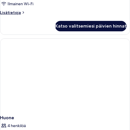
Ilmainen Wi-Fi
Lisätietoja
Lisätietoja
huoneesta
Huone
Katso valitsemiesi päivien hinnat
Huone
4 henkilöä