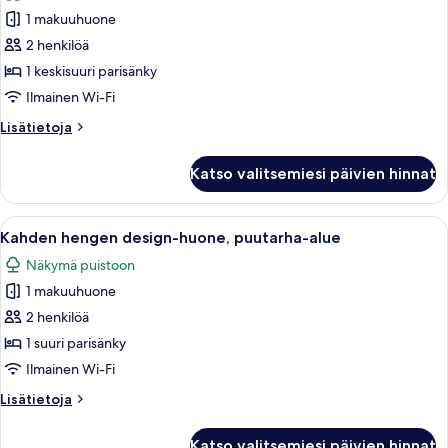
sviitti
1 makuuhuone
kuvat
2 henkilöä
1 keskisuuri parisänky
Ilmainen Wi-Fi
Lisätietoja
Lisätietoja
huoneesta
Romanttinen
Katso valitsemiesi päivien hinnat
sviitti
Avaa
Viehättävä mökki, jonka sisustus on te
7
Kahden hengen design-huone, puutarha-alue
kaikki
Näkymä puistoon
huonetyypin
1 makuuhuone
Kahden
hengen
2 henkilöä
design-
1 suuri parisänky
huone,
Ilmainen Wi-Fi
puutarha-
Lisätietoja
Lisätietoja
alue
huoneesta
kuvat
Kahden
Katso valitsemiesi päivien hinnat