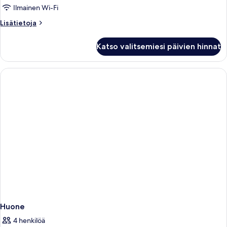
Ilmainen Wi-Fi
Lisätietoja
Lisätietoja
huoneesta
Huone
Katso valitsemiesi päivien hinnat
Huone
4 henkilöä