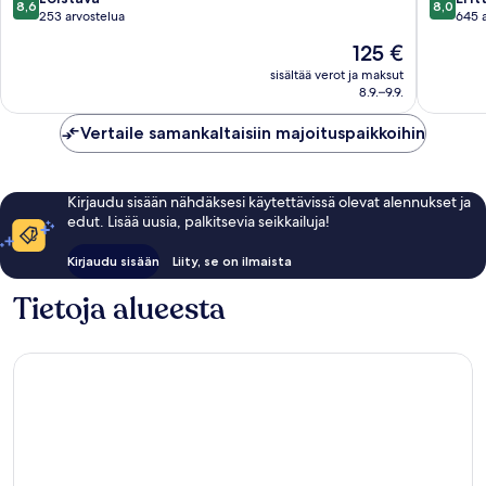
8,6
8,0
kautta
kautta
253 arvostelua
645 
10,
10,
Hinta
125 €
Loistava,
Erittäin
on
253
hyvä,
sisältää verot ja maksut
125 €
8.9.–9.9.
arvostelua
645
arvostel
Vertaile samankaltaisiin majoituspaikkoihin
Kirjaudu sisään nähdäksesi käytettävissä olevat alennukset ja
edut. Lisää uusia, palkitsevia seikkailuja!
Kirjaudu sisään
Liity, se on ilmaista
Tietoja alueesta