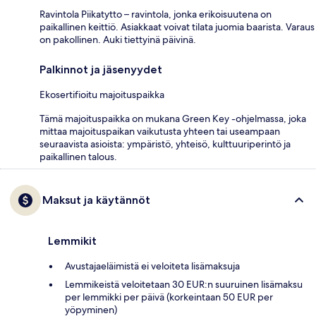
Ravintola Piikatytto – ravintola, jonka erikoisuutena on
paikallinen keittiö. Asiakkaat voivat tilata juomia baarista. Varaus
on pakollinen. Auki tiettyinä päivinä.
Palkinnot ja jäsenyydet
Ekosertifioitu majoituspaikka
Tämä majoituspaikka on mukana Green Key -ohjelmassa, joka
mittaa majoituspaikan vaikutusta yhteen tai useampaan
seuraavista asioista: ympäristö, yhteisö, kulttuuriperintö ja
paikallinen talous.
Maksut ja käytännöt
Lemmikit
Avustajaeläimistä ei veloiteta lisämaksuja
Lemmikeistä veloitetaan 30 EUR:n suuruinen lisämaksu
per lemmikki per päivä (korkeintaan 50 EUR per
yöpyminen)