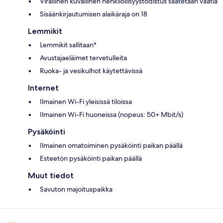
Virallinen kuvallinen henkilöllisyystodistus saatetaan vaatia
Sisäänkirjautumisen alaikäraja on 18
Lemmikit
Lemmikit sallitaan*
Avustajaeläimet tervetulleita
Ruoka- ja vesikulhot käytettävissä
Internet
Ilmainen Wi-Fi yleisissä tiloissa
Ilmainen Wi-Fi huoneissa (nopeus: 50+ Mbit/s)
Pysäköinti
Ilmainen omatoiminen pysäköinti paikan päällä
Esteetön pysäköinti paikan päällä
Muut tiedot
Savuton majoituspaikka