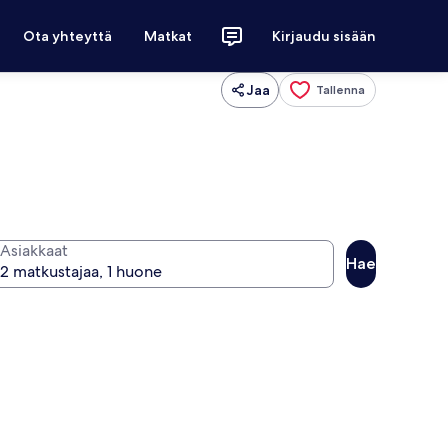
Ota yhteyttä
Matkat
Kirjaudu sisään
Jaa
Tallenna
Asiakkaat
Hae