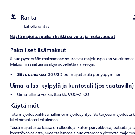
Ranta
Lähellä rantaa
Näytä majoituspaikan kaikki palvelut ja mukavuudet
Pakolliset lisämaksut
Sinua pyydetään maksamaan seuraavat majoituspaikan veloittamat m
Maksuihin saattaa sisältyä sovellettavia veroja:
Siivousmaksu
: 30 USD per majoitustila per yöpyminen
Uima-allas, kylpylä ja kuntosali (jos saatavilla)
Uima-allasta voi käyttää klo 9.00–21.00
Käytännöt
Tätä majoituspaikkaa hallinnoi majoitusyritys. Se tarjoaa majoitusta
liiketoimintatarkoituksissa.
Tässä majoituspaikassa on ulkotiloja, kuten parvekkeita, patioita ja ter
kysyttävää asiasta, suosittelemme sinua ottamaan yhteyttä majoitus