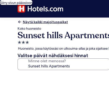
Siirry sivun pääosioon
Näytä kaikki majoituspaikat
Koko huoneisto
Sunset hills Apartment
3.0
tähden
Huoneisto, jossa käytössäsi on ulkouima-allas ja joka sijaits
majoituspaikka
Valitse päivät nähdäksesi hinnat
Minne olet menossa?
Majoituspaikan
Sunset
hills
Apartments
valokuvagalleria