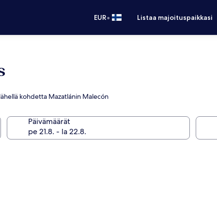
•
EUR
Listaa majoituspaikkasi
s
ee lähellä kohdetta Mazatlánin Malecón
Päivämäärät