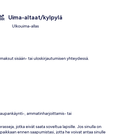
Uima-altaat/kylpylä
Ulkouima-allas
aksut sisään- tai uloskirjautumisen yhteydessä.
 kaupankäynti-, ammatinharjoittamis- tai
asseja, jotka eivät saata soveltua lapsille. Jos sinulla on
paikkaan ennen saapumistasi, jotta he voivat antaa sinulle