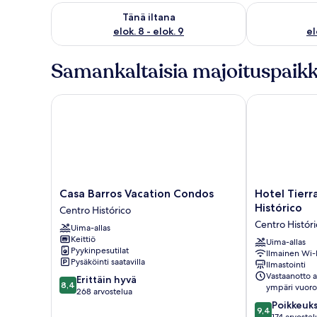
Tarkista tämän illan saatavuus elok. 8 - elok. 9
Tarkista huomi
Tänä iltana
elok. 8 - elok. 9
el
Samankaltaisia majoituspaikk
Casa Barros Vacation Condos
Hotel Tierra 
Casa
Hotel
Casa Barros Vacation Condos
Hotel Tierr
Barros
Tierra
Histórico
Centro Histórico
Vacation
Marina
Centro Histór
Uima-allas
Condos
Centro
Keittiö
Centro
Histórico
Uima-allas
Pyykinpesutilat
Ilmainen Wi-
Histórico
Centro
Pysäköinti saatavilla
Ilmastointi
Histórico
Vastaanotto 
8.4
Erittäin hyvä
8,4
ympäri vuor
kautta
268 arvostelua
10,
9.4
Poikkeuks
9,4