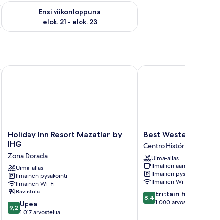
ok. 14 - elok. 16
Tarkista ensi viikonlopun saatavuus elok. 21 - elok. 23
Ensi viikonloppuna
elok. 21 - elok. 23
Holiday Inn Resort Mazatlan by IHG
Best Western Posada 
Holiday
Best
Holiday Inn Resort Mazatlan by
Best Western Posad
Inn
Western
IHG
Centro Histórico
Resort
Posada
Zona Dorada
Uima-allas
Mazatlan
Freeman
Ilmainen aamiainen
by
Uima-allas
Centro
Ilmainen pysäköinti
Ilmainen pysäköinti
IHG
Histórico
Ilmainen Wi-Fi
Ilmainen Wi-Fi
Zona
Ravintola
8.4
Erittäin hyvä
Dorada
8,4
kautta
1 000 arvostelua
9.2
Upea
9,2
10,
kautta
1 017 arvostelua