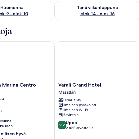
sen saatavuus elok. 9 - elok. 10
Tarkista tämän viikonlopun saatavuus el
Huomenna
Tänä viikonloppuna
ok. 9 - elok. 10
elok. 14 - elok. 16
oja
Marina Centro Histórico
Varali Grand Hotel
Varali
a Marina Centro
Varali Grand Hotel
Grand
Mazatlán
Hotel
ico
Uima-allas
Mazatlán
Ilmainen pysäköinti
Ilmainen Wi-Fi
Fi
Ravintola
avoinna
9.2
Upea
9,2
okauden
kautta
2 622 arvostelua
10,
ellisen hyvä