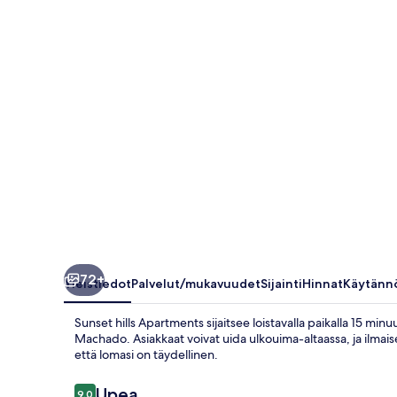
72+
Yleistiedot
Palvelut/mukavuudet
Sijainti
Hinnat
Käytänn
Sunset hills Apartments sijaitsee loistavalla paikalla 15 mi
Machado. Asiakkaat voivat uida ulkouima-altaassa, ja ilmais
että lomasi on täydellinen.
Arvostelut
Upea
9,0