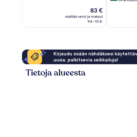
Erittäin
kautta
174 arvostel
hyvä,
10,
Hinta
83 €
268
Poikkeuksellis
on
arvostelua
hyvä,
sisältää verot ja maksut
83 €
9.8.–10.8.
174
arvostelua
Kirjaudu sisään nähdäksesi käytettäv
uusia, palkitsevia seikkailuja!
Tietoja alueesta