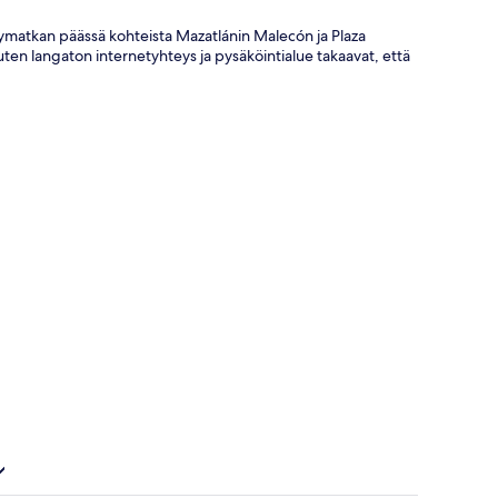
velymatkan päässä kohteista Mazatlánin Malecón ja Plaza
uten langaton internetyhteys ja pysäköintialue takaavat, että