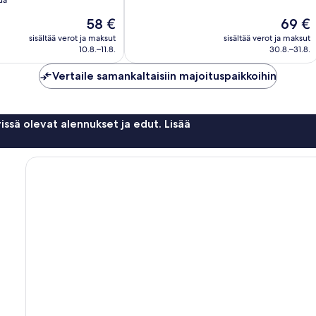
Upea,
ua
2 622
Hinta
Hinta
58 €
69 €
en
arvostelua
on
on
sisältää verot ja maksut
sisältää verot ja maksut
58 €
69 €
10.8.–11.8.
30.8.–31.8.
Vertaile samankaltaisiin majoituspaikkoihin
issä olevat alennukset ja edut. Lisää