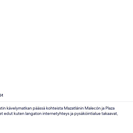
Comfort-huon
öt
nuutin kävelymatkan päässä kohteista Mazatlánin Malecón ja Plaza
et edut kuten langaton internetyhteys ja pysäköintialue takaavat,
Julkinen kyl