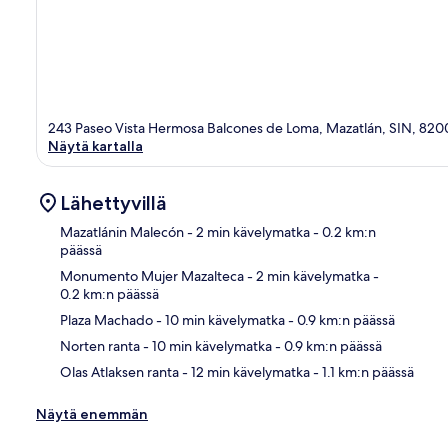
243 Paseo Vista Hermosa Balcones de Loma, Mazatlán, SIN, 82
Näytä kartalla
Lähettyvillä
Mazatlánin Malecón
- 2 min kävelymatka
- 0.2 km:n
päässä
Monumento Mujer Mazalteca
- 2 min kävelymatka
-
Kart
0.2 km:n päässä
Plaza Machado
- 10 min kävelymatka
- 0.9 km:n päässä
Norten ranta
- 10 min kävelymatka
- 0.9 km:n päässä
Olas Atlaksen ranta
- 12 min kävelymatka
- 1.1 km:n päässä
Näytä enemmän