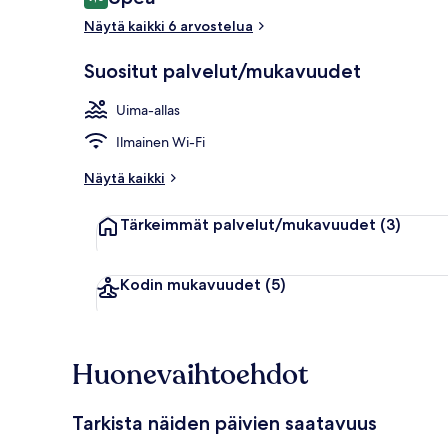
9,0 kautta 10.
Näytä kaikki 6 arvostelua
Suositut palvelut/mukavuudet
Ulkouima-all
Uima-allas
Ilmainen Wi-Fi
Näytä kaikki
Tärkeimmät palvelut/mukavuudet
(3)
Kodin mukavuudet
(5)
Huonevaihtoehdot
Tarkista näiden päivien saatavuus