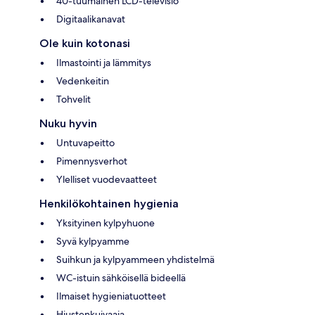
40-tuumainen LCD-televisio
Digitaalikanavat
Ole kuin kotonasi
Ilmastointi ja lämmitys
Vedenkeitin
Tohvelit
Nuku hyvin
Untuvapeitto
Pimennysverhot
Ylelliset vuodevaatteet
Henkilökohtainen hygienia
Yksityinen kylpyhuone
Syvä kylpyamme
Suihkun ja kylpyammeen yhdistelmä
WC-istuin sähköisellä bideellä
Ilmaiset hygieniatuotteet
Hiustenkuivaaja