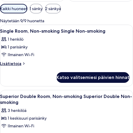
Huoneille
Kaikki huoneet
1 sänky
2 sänkyä
saatavilla
olevia
Näytetään 9/9 huonetta
suodattimia
Avaa
Hotellihuone, jossa on sänky, kirjoitusp
4
Single Room, Non-smoking Single Non-smoking
kaikki
1 henkilö
huonetyypin
1 parisänky
Single
Room,
Ilmainen Wi-Fi
Non-
Lisätietoja
Lisätietoja
smoking
huoneesta
Single
Single
Katso valitsemiesi päivien hinnat
Room,
Non-
Non-
smoking
smoking
Avaa
Hotellihuone, jossa on sänky, pieni pöy
4
kuvat
Single
Superior Double Room, Non-smoking Superior Double Non-
kaikki
Non-
smoking
smoking
huonetyypin
3 henkilöä
Superior
1 keskisuuri parisänky
Double
Ilmainen Wi-Fi
Room,