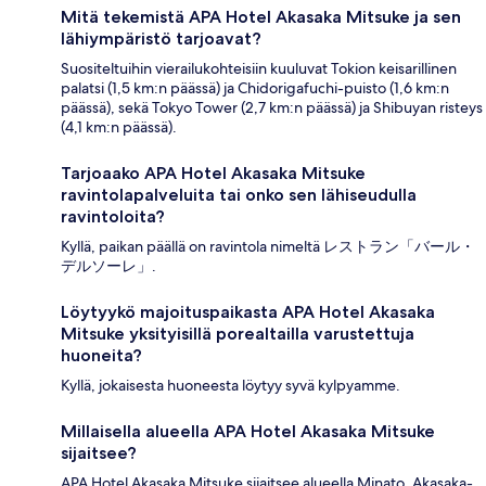
Mitä tekemistä APA Hotel Akasaka Mitsuke ja sen
lähiympäristö tarjoavat?
Suositeltuihin vierailukohteisiin kuuluvat Tokion keisarillinen
palatsi (1,5 km:n päässä) ja Chidorigafuchi-puisto (1,6 km:n
päässä), sekä Tokyo Tower (2,7 km:n päässä) ja Shibuyan risteys
(4,1 km:n päässä).
Tarjoaako APA Hotel Akasaka Mitsuke
ravintolapalveluita tai onko sen lähiseudulla
ravintoloita?
Kyllä, paikan päällä on ravintola nimeltä レストラン「バール・
デルソーレ」.
Löytyykö majoituspaikasta APA Hotel Akasaka
Mitsuke yksityisillä porealtailla varustettuja
huoneita?
Kyllä, jokaisesta huoneesta löytyy syvä kylpyamme.
Millaisella alueella APA Hotel Akasaka Mitsuke
sijaitsee?
APA Hotel Akasaka Mitsuke sijaitsee alueella Minato. Akasaka-