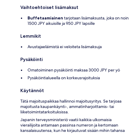
Vaihtoehtoiset lisämaksut
Buffetaamiainen
tarjotaan lisämaksusta, joka on noin
1500 JPY aikuisille ja 950 JPY lapsille
Lemmikit
Avustajaeläimistä ei veloiteta lisämaksuja
Pysäköinti
Omatoiminen pysäköinti maksaa 3000 JPY per yö
Pysäköintialueella on korkeusrajoituksia
Käytännöt
Tätä majoituspaikkaa hallinnoi majoitusyritys. Se tarjoaa
majoitusta kaupankäynti-, ammatinharjoittamis- tai
liiketoimintatarkoituksissa.
Japanin terveysministeriö vaatii kaikkia ulkomaisia
vierailijoita antamaan passinsa numeron ja kertomaan
kansalaisuutensa, kun he kirjautuvat sisään mihin tahansa