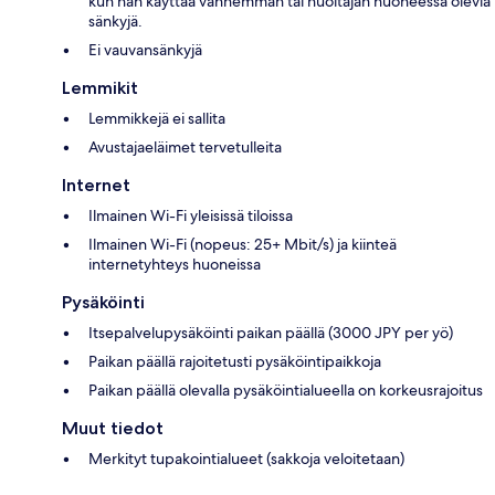
kun hän käyttää vanhemman tai huoltajan huoneessa olevia
sänkyjä.
Ei vauvansänkyjä
Lemmikit
Lemmikkejä ei sallita
Avustajaeläimet tervetulleita
Internet
Ilmainen Wi-Fi yleisissä tiloissa
Ilmainen Wi-Fi (nopeus: 25+ Mbit/s) ja kiinteä
internetyhteys huoneissa
Pysäköinti
Itsepalvelupysäköinti paikan päällä (3000 JPY per yö)
Paikan päällä rajoitetusti pysäköintipaikkoja
Paikan päällä olevalla pysäköintialueella on korkeusrajoitus
Muut tiedot
Merkityt tupakointialueet (sakkoja veloitetaan)