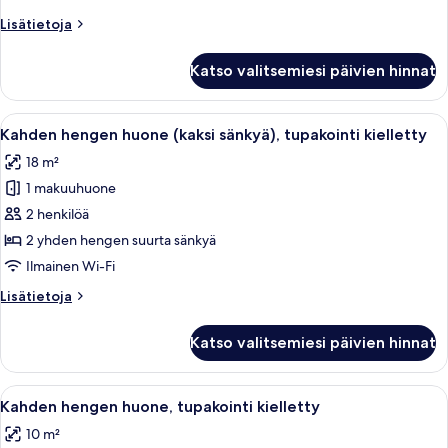
tupakointi
Lisätietoja
Lisätietoja
kielletty
huoneesta
kuvat
Yhden
Katso valitsemiesi päivien hinnat
hengen
huone,
tupakointi
Avaa
Kahden hengen huone (kaksi sänkyä), t
14
kielletty
Kahden hengen huone (kaksi sänkyä), tupakointi kielletty
kaikki
18 m²
huonetyypin
1 makuuhuone
Kahden
hengen
2 henkilöä
huone
2 yhden hengen suurta sänkyä
(kaksi
Ilmainen Wi-Fi
sänkyä),
Lisätietoja
Lisätietoja
tupakointi
huoneesta
kielletty
Kahden
Katso valitsemiesi päivien hinnat
hengen
kuvat
huone
(kaksi
Avaa
Ylelliset vuodevaatteet, untuvapeito
14
sänkyä),
Kahden hengen huone, tupakointi kielletty
kaikki
tupakointi
10 m²
kielletty
huonetyypin