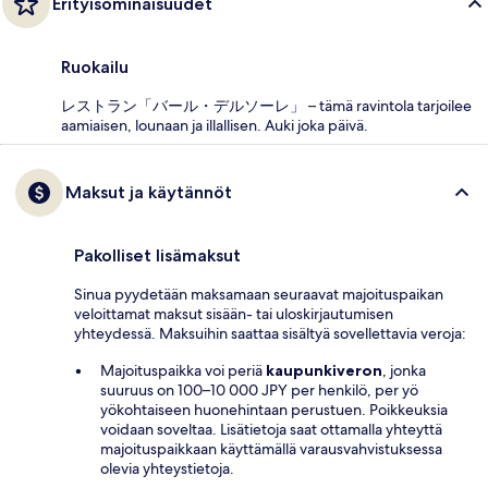
Erityisominaisuudet
Ruokailu
レストラン「バール・デルソーレ」 – tämä ravintola tarjoilee
aamiaisen, lounaan ja illallisen. Auki joka päivä.
Maksut ja käytännöt
Pakolliset lisämaksut
Sinua pyydetään maksamaan seuraavat majoituspaikan
veloittamat maksut sisään- tai uloskirjautumisen
yhteydessä. Maksuihin saattaa sisältyä sovellettavia veroja:
Majoituspaikka voi periä
kaupunkiveron
, jonka
suuruus on 100–10 000 JPY per henkilö, per yö
yökohtaiseen huonehintaan perustuen. Poikkeuksia
voidaan soveltaa. Lisätietoja saat ottamalla yhteyttä
majoituspaikkaan käyttämällä varausvahvistuksessa
olevia yhteystietoja.