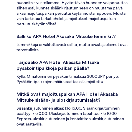
huoneita sivustollamme. Hyvitettävän huoneen voi peruuttaa
siihen asti, kunnes sisäänkirjautumiseen on muutama päivä
aikaa majoituspaikan peruutuskäytännöistä riippuen. Muista
vain tarkistaa tarkat ehdot ja rajoitukset majoituspaikan
peruutuskäytännöistä.
Salliiko APA Hotel Akasaka Mitsuke lemmikit?
Lemmikkejä ei valitettavasti sallita, mutta avustajaeläimet ovat
tervetulleita.
Tarjoaako APA Hotel Akasaka Mitsuke
pysäköintipaikkoja paikan päällä?
Kyllä. Omatoiminen pysäköinti maksaa 3000 JPY per yö.
Pysäköintipaikkojen määrä saattaa olla rajoitettu.
Mitkä ovat majoituspaikan APA Hotel Akasaka
Mitsuke sisään- ja uloskirjautumisajat?
Sisäänkirjautuminen alkaa: klo 15.00. Sisäänkirjautuminen
päättyy: klo 0.00. Uloskirjautuminen tapahtuu klo 10.00.
Express-uloskirjautuminen ja kontaktiton uloskirjautuminen
ovat saatavilla.