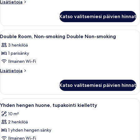
Non-
Lisätietoja
Lisätietoja
huoneesta
smoking
Superior
Superior
Katso valitsemiesi päivien hinnat
Double
Double
Room,
Non-
Non-
Avaa
Hotellihuone, jossa on sänky, työpöytä,
4
smoking
smoking
Double Room, Non-smoking Double Non-smoking
kaikki
Superior
kuvat
3 henkilöä
Double
huonetyypin
Non-
1 parisänky
Double
smoking
Room,
Ilmainen Wi-Fi
Non-
Lisätietoja
Lisätietoja
smoking
huoneesta
Double
Double
Katso valitsemiesi päivien hinnat
Room,
Non-
Non-
smoking
smoking
Avaa
Hotellihuone, jossa on sänky, kirjoitusp
14
kuvat
Double
Yhden hengen huone, tupakointi kielletty
kaikki
Non-
10 m²
smoking
huonetyypin
2 henkilöä
Yhden
hengen
1 yhden hengen sänky
huone,
Ilmainen Wi-Fi