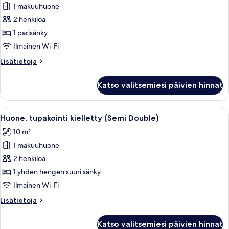
1 makuuhuone
Kahden
hengen
2 henkilöä
huone,
1 parisänky
tupakointi
Ilmainen Wi-Fi
kielletty
Lisätietoja
Lisätietoja
kuvat
huoneesta
Kahden
Katso valitsemiesi päivien hinnat
hengen
huone,
tupakointi
Avaa
Ylelliset vuodevaatteet, untuvapeito
14
kielletty
Huone, tupakointi kielletty (Semi Double)
kaikki
10 m²
huonetyypin
1 makuuhuone
Huone,
tupakointi
2 henkilöä
kielletty
1 yhden hengen suuri sänky
(Semi
Ilmainen Wi-Fi
Double)
Lisätietoja
Lisätietoja
kuvat
huoneesta
Huone,
Katso valitsemiesi päivien hinnat
tupakointi