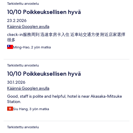
Tarkistettu arvostelu
10/10 Poikkeuksellisen hyvä
23.2.2026
Käännä Googlen avulla
ckeck-in服務周到 迅速拿房卡入住 近車站交通方便 附近店家選擇
很多
Ming-Hao, 2 yön matka
Tarkistettu arvostelu
10/10 Poikkeuksellisen hyvä
30.1.2026
Käännä Googlen avulla
Good, staff is polite and helpful, hotel is near Akasaka-Mitsuke
Station.
Siu Hang, 3 yön matka
Tarkistettu arvostelu