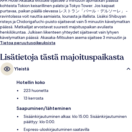
APA Hotel Akasaka Mitsuke sijaitsee 5 minuutin ajomatkan päässä
kohteista Tokion keisarillinen palatsi ja Tokyo Tower. Jos kaipaat
purtavaa, paikan päällä olevassa レストラン「バール・デルソーレ」 -
ravintolassa voit nauttia aamiaista, lounasta ja illallista. Lisäksi Shibuyan
risteys ja Chidorigafuchi-puisto sijaitsevat vain 5 minuutin kävelymatkan
päässä. Matkailijat arvostavat suuresti majoituspaikan avuliasta
henkilökuntaa. Julkisen liikenteen yhteydet sijaitsevat vain lyhyen
kävelymatkan päässä: Akasaka-Mitsuken asema sijaitsee 3 minuutin ja
Akasakan asema 5 minuutin kävelymatkan päässä.
Tietoa peruutusoikeuksista
Lisätietoja tästä majoituspaikasta
Yleistä
Hotellin koko
223 huonetta
13 kerrosta
Saapuminen/lähteminen
Sisäänkirjautuminen alkaa: klo 15.00. Sisäänkirjautuminen
päättyy: klo 0.00.
Express-uloskirjautuminen saatavilla