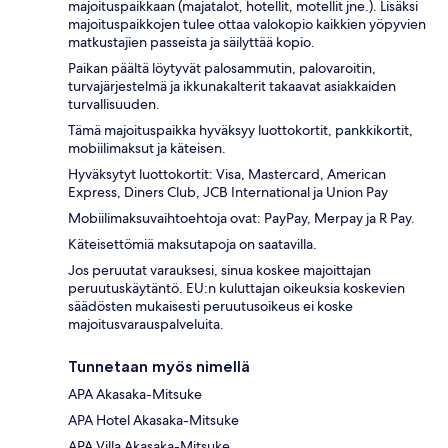
majoituspaikkaan (majatalot, hotellit, motellit jne.). Lisäksi
majoituspaikkojen tulee ottaa valokopio kaikkien yöpyvien
matkustajien passeista ja säilyttää kopio.
Paikan päältä löytyvät palosammutin, palovaroitin,
turvajärjestelmä ja ikkunakalterit takaavat asiakkaiden
turvallisuuden.
Tämä majoituspaikka hyväksyy luottokortit, pankkikortit,
mobiilimaksut ja käteisen.
Hyväksytyt luottokortit: Visa, Mastercard, American
Express, Diners Club, JCB International ja Union Pay
Mobiilimaksuvaihtoehtoja ovat: PayPay, Merpay ja R Pay.
Käteisettömiä maksutapoja on saatavilla.
Jos peruutat varauksesi, sinua koskee majoittajan
peruutuskäytäntö. EU:n kuluttajan oikeuksia koskevien
säädösten mukaisesti peruutusoikeus ei koske
majoitusvarauspalveluita.
Tunnetaan myös nimellä
APA Akasaka-Mitsuke
APA Hotel Akasaka-Mitsuke
APA Villa Akasaka-Mitsuke