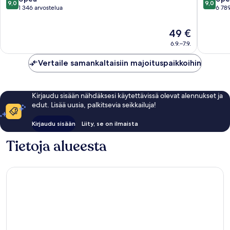
9,0
9,0
Tower
kautta
kautta
1 346 arvostelua
6 789
Sumida
10,
10,
Upea,
Upea,
Hinta
49 €
1 346
6 789
on
6.9.–7.9.
arvostelua
arvostel
49 €
Vertaile samankaltaisiin majoituspaikkoihin
Kirjaudu sisään nähdäksesi käytettävissä olevat alennukset ja
edut. Lisää uusia, palkitsevia seikkailuja!
Kirjaudu sisään
Liity, se on ilmaista
Tietoja alueesta