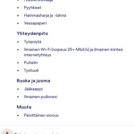
Pyyhkeet
Hammasharja ja -tahna
Vessapaperi
Yhteydenpito
Työpöytä
Ilmainen Wi-Fi (nopeus 25+ Mbit/s) ja ilmainen kiinteä
internetyhteys
Puhelin
Työtuoli
Ruoka ja juoma
Jääkaappi
Ilmainen pullovesi
Muuta
Päivittäinen siivous