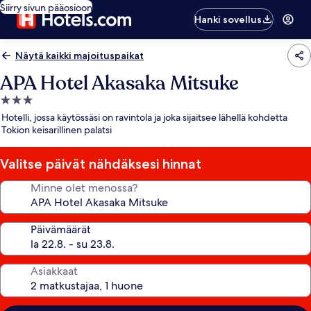
Siirry sivun pääosioon
Hanki sovellus
Näytä kaikki majoituspaikat
APA Hotel Akasaka Mitsuke
3.0
tähden
Hotelli, jossa käytössäsi on ravintola ja joka sijaitsee lähellä kohdetta
majoituspaikka
Tokion keisarillinen palatsi
Valitse päivät nähdäksesi hinnat
Minne olet menossa?
Päivämäärät
Asiakkaat