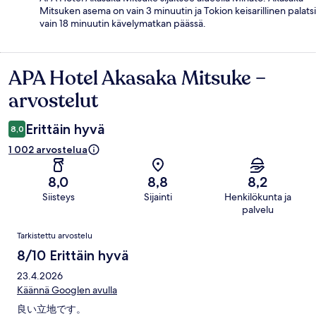
Mitsuken asema on vain 3 minuutin ja Tokion keisarillinen palatsi
vain 18 minuutin kävelymatkan päässä.
APA Hotel Akasaka Mitsuke –
Arvostelut
arvostelut
Erittäin hyvä
8,0
1 002 arvostelua
8,0
8,8
8,2
Siisteys
Sijainti
Henkilökunta ja
palvelu
Arvostelut
Tarkistettu arvostelu
8/10 Erittäin hyvä
23.4.2026
Käännä Googlen avulla
良い立地です。