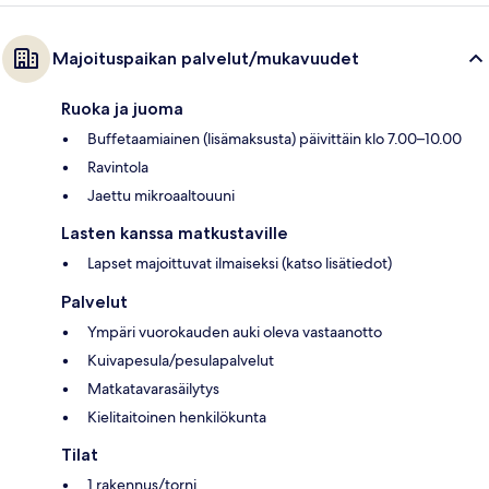
Majoituspaikan palvelut/mukavuudet
Ruoka ja juoma
Buffetaamiainen (lisämaksusta) päivittäin klo 7.00–10.00
Ravintola
Jaettu mikroaaltouuni
Lasten kanssa matkustaville
Lapset majoittuvat ilmaiseksi (katso lisätiedot)
Palvelut
Ympäri vuorokauden auki oleva vastaanotto
Kuivapesula/pesulapalvelut
Matkatavarasäilytys
Kielitaitoinen henkilökunta
Tilat
1 rakennus/torni