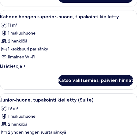
kielletty
(Semi
Avaa
Hotellihuone, jossa on sänky, kirjoitusp
14
Double)
Kahden hengen superior-huone, tupakointi kielletty
kaikki
11 m²
huonetyypin
1 makuuhuone
Kahden
hengen
2 henkilöä
superior-
1 keskisuuri parisänky
huone,
Ilmainen Wi-Fi
tupakointi
Lisätietoja
Lisätietoja
kielletty
huoneesta
kuvat
Kahden
Katso valitsemiesi päivien hinnat
hengen
superior-
huone,
Avaa
Hotellihuone, jossa on sänky, tuoli, ty
14
tupakointi
Junior-huone, tupakointi kielletty (Suite)
kaikki
kielletty
19 m²
huonetyypin
1 makuuhuone
Junior-
huone,
2 henkilöä
tupakointi
2 yhden hengen suurta sänkyä