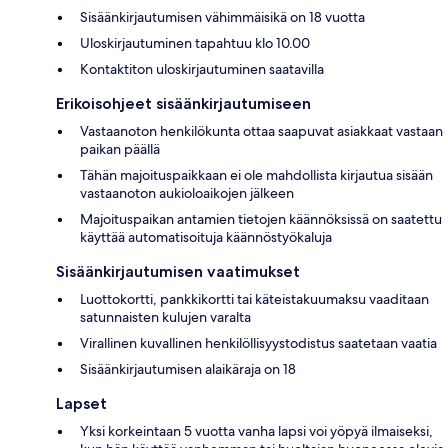
Sisäänkirjautumisen vähimmäisikä on 18 vuotta
Uloskirjautuminen tapahtuu klo 10.00
Kontaktiton uloskirjautuminen saatavilla
Erikoisohjeet sisäänkirjautumiseen
Vastaanoton henkilökunta ottaa saapuvat asiakkaat vastaan
paikan päällä
Tähän majoituspaikkaan ei ole mahdollista kirjautua sisään
vastaanoton aukioloaikojen jälkeen
Majoituspaikan antamien tietojen käännöksissä on saatettu
käyttää automatisoituja käännöstyökaluja
Sisäänkirjautumisen vaatimukset
Luottokortti, pankkikortti tai käteistakuumaksu vaaditaan
satunnaisten kulujen varalta
Virallinen kuvallinen henkilöllisyystodistus saatetaan vaatia
Sisäänkirjautumisen alaikäraja on 18
Lapset
Yksi korkeintaan 5 vuotta vanha lapsi voi yöpyä ilmaiseksi,