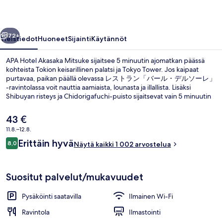
llinen
Seuraava
72+
Yleistiedot
Huoneet
Sijainti
Käytännöt
APA Hotel Akasaka Mitsuke sijaitsee 5 minuutin ajomatkan päässä
kohteista Tokion keisarillinen palatsi ja Tokyo Tower. Jos kaipaat
purtavaa, paikan päällä olevassa レストラン「バール・デルソーレ」
-ravintolassa voit nauttia aamiaista, lounasta ja illallista. Lisäksi
Shibuyan risteys ja Chidorigafuchi-puisto sijaitsevat vain 5 minuutin
kävelymatkan päässä. Matkailijat arvostavat suuresti majoituspaikan
avuliasta henkilökuntaa. Julkisen liikenteen yhteydet sijaitsevat vain
Nykyinen
43 €
lyhyen kävelymatkan päässä: Akasaka-Mitsuken asema sijaitsee 3
hinta
11.8.–12.8.
minuutin ja Akasakan asema 5 minuutin kävelymatkan päässä.
on
Arvostelut
Erittäin hyvä
Ulkopuoli
8,0
43 €
Näytä kaikki 1 002 arvostelua
8,0 kautta 10.
Suositut palvelut/mukavuudet
Pysäköinti saatavilla
Ilmainen Wi-Fi
Ravintola
Ilmastointi