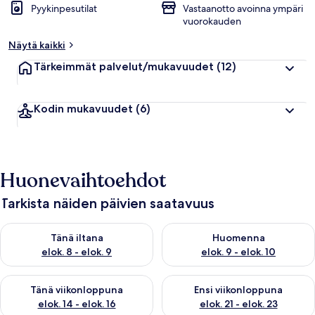
Pyykinpesutilat
Vastaanotto avoinna ympäri
vuorokauden
Näytä kaikki
Tärkeimmät palvelut/mukavuudet
(12)
Kodin mukavuudet
(6)
Huonevaihtoehdot
Tarkista näiden päivien saatavuus
Tarkista tämän illan saatavuus elok. 8 - elok. 9
Tarkista huomisen saatavuus el
Tänä iltana
Huomenna
elok. 8 - elok. 9
elok. 9 - elok. 10
Tarkista tämän viikonlopun saatavuus elok. 14 - elok. 16
Tarkista ensi viikonlopun saata
Tänä viikonloppuna
Ensi viikonloppuna
elok. 14 - elok. 16
elok. 21 - elok. 23