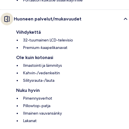
Portaaton kulkutie sisäänkäynnille
Huoneen palvelut/mukavuudet
Viihdykettä
32-tuumainen LCD-televisio
Premium-kaapelikanavat
Ole kuin kotonasi
Ilmastointi ja lämmitys
Kahvin-/vedenkeitin
Silitysrauta-/lauta
Nuku hyvin
Pimennysverhot
Pillowtop-patja
Ilmainen vauvansänky
Lakanat