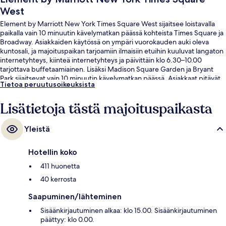
West
Element by Marriott New York Times Square West sijaitsee loistavalla
paikalla vain 10 minuutin kävelymatkan päässä kohteista Times Square ja
Broadway. Asiakkaiden käytössä on ympäri vuorokauden auki oleva
kuntosali, ja majoituspaikan tarjoamiin ilmaisiin etuihin kuuluvat langaton
internetyhteys, kiinteä internetyhteys ja päivittäin klo 6.30–10.00
tarjottava buffetaamiainen. Lisäksi Madison Square Garden ja Bryant
Park sijaitsevat vain 10 minuutin kävelymatkan päässä. Asiakkaat pitävät
Tietoa peruutusoikeuksista
majoituspaikasta sen keskeisen sijainnin ja lähialueen nähtävyyksien
vuoksi ja siksi, että se sijaitsee lähellä julkisen liikenteen yhteyksiä: 42 St.
Lisätietoja tästä majoituspaikasta
- Port Authorityn bussien pääteasema sijaitsee muutaman askeleen
päässä ja Times Square – 42nd Streetin metroasema 6 minuutin
kävelymatkan päässä.
Yleistä
Hotellin koko
411 huonetta
40 kerrosta
Saapuminen/lähteminen
Sisäänkirjautuminen alkaa: klo 15.00. Sisäänkirjautuminen
päättyy: klo 0.00.