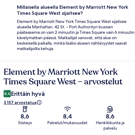
Millaisella alueella Element by Marriott New York
Times Square West sijaitsee?
Element by Marriott New York Times Square West sijaitsee
alueella Manhattan. 42 St. - Port Authorityn bussien
pääteasema on vain 2 minuutin ja Times Square vain 6 minuutin
kävelymatkan päässä. Matkailijat sanovat, että alue on
keskeisellä paikalla, minkä lisäksi alueen nähtävyydet saavat
matkailijoilta kehuja.
Element by Marriott New York
Arvostelut
Times Square West – arvostelut
Erittäin hyvä
8,4
3 157 arvostelua
8,6
8,4
8,6
Siisteys
Palvelut/mukavuudet
Henkilökunta ja
palvelu