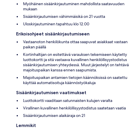
Myöhäinen sisäänkirjautuminen mahdollista saatavuuden
mukaan
Sisäänkirjautumisen vähimmäisikä on 21 vuotta
Uloskirjautuminen tapahtuu klo 12.00
Erikoisohjeet sisäänkirjautumiseen
Vastaanoton henkilökunta ottaa saapuvat asiakkaat vastaan
paikan päällä
Kortinhaltijan on esitettävä varauksen tekemiseen käytetty
luottokortti ja sitä vastaava kuvallinen henkilöllisyystodistus
sisäänkirjautumisen yhteydessä. Muut järjestelyt on tehtävä
majoituspaikan kanssa ennen saapumista.
Majoituspaikan antamien tietojen käännöksissä on saatettu
käyttää automatisoituja käännöstyökaluja
Sisäänkirjautumisen vaatimukset
Luottokortti vaaditaan satunnaisten kulujen varalta
Virallinen kuvallinen henkilöllisyystodistus saatetaan vaatia
Sisäänkirjautumisen alaikäraja on 21
Lemmikit