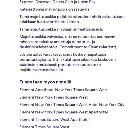
Express, Discover, Diners Club ja Union Pay
Käteisettömiä maksutapoja on saatavilla.
Tämä majoituspaikka pidättää oikeuden tehdä valtuutuksen
asiakkaan luottokortille etukäteen.
Tämä majoituspaikka siivotaan ammattimaisesti.
Majoituspaikka vahvistaa, että se noudattaa seuraavan
tahon suosituksissa annettuja puhdistus- ja
desinfiointikäytäntöjä: Commitment to Clean (Marriott).
Jos peruutat varauksesi, sinua koskee majoittajan
peruutuskäytäntö. EU:n kuluttajan oikeuksia koskevien
säädösten mukaisesti peruutusoikeus ei koske
majoitusvarauspalveluita.
Tunnetaan myös nimellä
Element Aparthotel New York Times Square West
Element New York Times Square West
Element New York Times Square West Hotel New York City
Element New York Times Square West Aparthotel
Element Times Square West Aparthotel
Element Times Square West