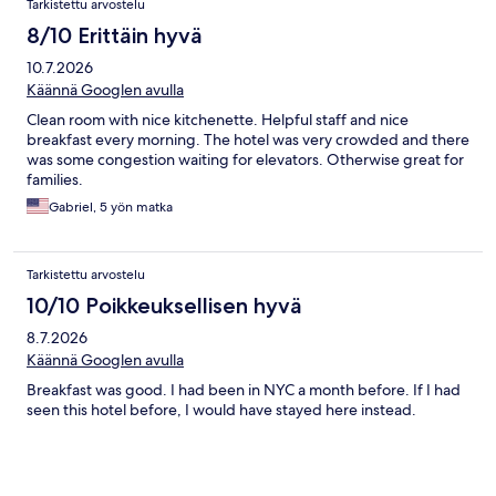
Tarkistettu arvostelu
8/10 Erittäin hyvä
10.7.2026
Käännä Googlen avulla
Clean room with nice kitchenette. Helpful staff and nice
breakfast every morning. The hotel was very crowded and there
was some congestion waiting for elevators. Otherwise great for
families.
Gabriel, 5 yön matka
Tarkistettu arvostelu
10/10 Poikkeuksellisen hyvä
8.7.2026
Käännä Googlen avulla
Breakfast was good. I had been in NYC a month before. If I had
seen this hotel before, I would have stayed here instead.