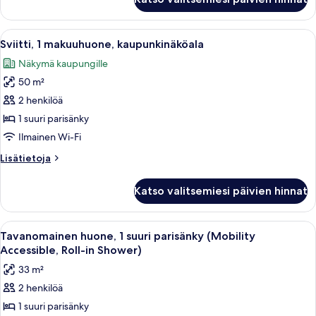
sviitti,
1
makuuhuone
Avaa
Aula, jossa on kaksi nojatuolia, sohva 
14
Sviitti, 1 makuuhuone, kaupunkinäköala
kaikki
Näkymä kaupungille
huonetyypin
50 m²
Sviitti,
1
2 henkilöä
makuuhuone,
1 suuri parisänky
kaupunkinäköala
Ilmainen Wi-Fi
kuvat
Lisätietoja
Lisätietoja
huoneesta
Sviitti,
Katso valitsemiesi päivien hinnat
1
makuuhuone,
kaupunkinäköala
Avaa
Hotellihuone, jossa on sänky, työpöytä
6
Tavanomainen huone, 1 suuri parisänky (Mobility
kaikki
Accessible, Roll-in Shower)
huonetyypin
33 m²
Tavanomainen
2 henkilöä
huone,
1 suuri parisänky
1