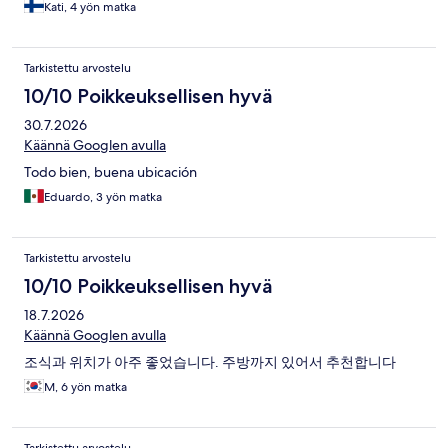
kävi ovella, kerroin tilanteesta ja joku oli käynyt korjaamassa
Kati, 4 yön matka
asian. Henkilökunta avuliasta ja ystävällistä. Sijainti loistava, Times
squarelta pääsee joka puolelle näppärästi, E-linja menee Port
authoritysta suoraan JFK:lle. Aulassa helteellä jäävettä tarjolla ja
Tarkistettu arvostelu
alkuviikosta snack-tarjoilu juomien kera illalla
aamupalahuoneessa. Ilmastointi huoneessa äänekäs ja sängyn
10/10 Poikkeuksellisen hyvä
vieressä lattialla, mutta me olimme helteellä siitä ainoastaan
30.7.2026
iloisia. Kaiken kaikkiaan hintansa arvoinen hotelli!
Käännä Googlen avulla
Todo bien, buena ubicación
Eduardo, 3 yön matka
Tarkistettu arvostelu
10/10 Poikkeuksellisen hyvä
18.7.2026
Käännä Googlen avulla
조식과 위치가 아주 좋었습니다. 주방까지 있어서 추천합니다
M, 6 yön matka