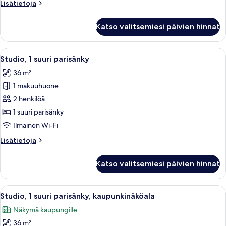
Lisätietoja
Lisätietoja
huoneesta
Tavanomainen
Katso valitsemiesi päivien hinnat
huone,
2
parisänkyä
Avaa
Kompakti hotellihuone, jossa on sänky,
8
Studio, 1 suuri parisänky
kaikki
36 m²
huonetyypin
1 makuuhuone
Studio,
1
2 henkilöä
suuri
1 suuri parisänky
parisänky
Ilmainen Wi-Fi
kuvat
Lisätietoja
Lisätietoja
huoneesta
Studio,
Katso valitsemiesi päivien hinnat
1
suuri
parisänky
Avaa
Kompakti oleskelutila, jossa on pieni ke
10
Studio, 1 suuri parisänky, kaupunkinäköala
kaikki
Näkymä kaupungille
huonetyypin
36 m²
Studio,