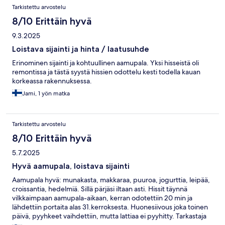
Arvostelut
Tarkistettu arvostelu
8/10 Erittäin hyvä
9.3.2025
Loistava sijainti ja hinta / laatusuhde
Erinominen sijainti ja kohtuullinen aamupala. Yksi hisseistä oli
remontissa ja tästä syystä hissien odottelu kesti todella kauan
korkeassa rakennuksessa.
Jami, 1 yön matka
Tarkistettu arvostelu
8/10 Erittäin hyvä
5.7.2025
Hyvä aamupala, loistava sijainti
Aamupala hyvä: munakasta, makkaraa, puuroa, jogurttia, leipää,
croissantia, hedelmiä. Sillä pärjäsi iltaan asti. Hissit täynnä
vilkkaimpaan aamupala-aikaan, kerran odotettiin 20 min ja
lähdettiin portaita alas 31.kerroksesta. Huonesiivous joka toinen
päivä, pyyhkeet vaihdettiin, mutta lattiaa ei pyyhitty. Tarkastaja