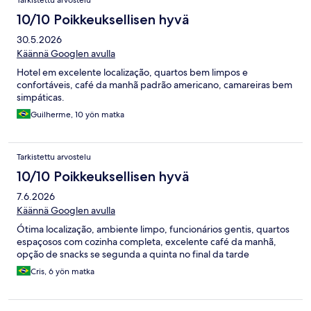
Tarkistettu arvostelu
10/10 Poikkeuksellisen hyvä
30.5.2026
Käännä Googlen avulla
Hotel em excelente localização, quartos bem limpos e
confortáveis, café da manhã padrão americano, camareiras bem
simpáticas.
Guilherme, 10 yön matka
Tarkistettu arvostelu
10/10 Poikkeuksellisen hyvä
7.6.2026
Käännä Googlen avulla
Ótima localização, ambiente limpo, funcionários gentis, quartos
espaçosos com cozinha completa, excelente café da manhã,
opção de snacks se segunda a quinta no final da tarde
Cris, 6 yön matka