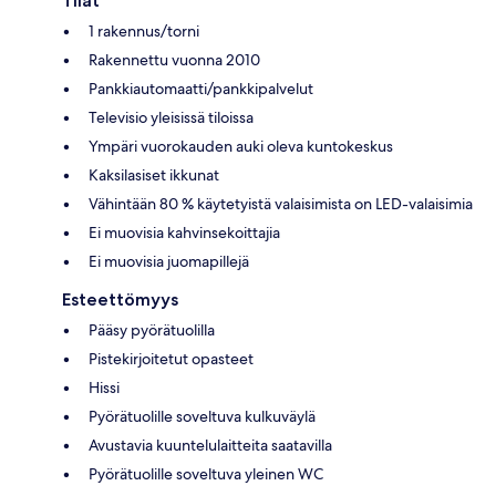
Tilat
1 rakennus/torni
Rakennettu vuonna 2010
Pankkiautomaatti/pankkipalvelut
Televisio yleisissä tiloissa
Ympäri vuorokauden auki oleva kuntokeskus
Kaksilasiset ikkunat
Vähintään 80 % käytetyistä valaisimista on LED-valaisimia
Ei muovisia kahvinsekoittajia
Ei muovisia juomapillejä
Esteettömyys
Pääsy pyörätuolilla
Pistekirjoitetut opasteet
Hissi
Pyörätuolille soveltuva kulkuväylä
Avustavia kuuntelulaitteita saatavilla
Pyörätuolille soveltuva yleinen WC