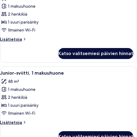
1
1 makuuhuone
suuri
2 henkilöä
parisänky,
1 suuri parisänky
kaupunkinäköala
Ilmainen Wi-Fi
kuvat
Lisätietoja
Lisätietoja
huoneesta
Studio,
Katso valitsemiesi päivien hinnat
1
suuri
parisänky,
Avaa
Hotellihuone, jossa on sänky, työpöytä
8
kaupunkinäköala
Junior-sviitti, 1 makuuhuone
kaikki
48 m²
huonetyypin
1 makuuhuone
Junior-
sviitti,
2 henkilöä
1
1 suuri parisänky
makuuhuone
Ilmainen Wi-Fi
kuvat
Lisätietoja
Lisätietoja
huoneesta
Junior-
Katso valitsemiesi päivien hinnat