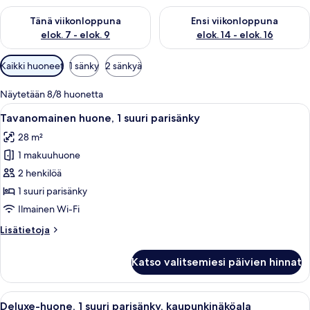
Tarkista tämän viikonlopun saatavuus elok. 7 - elok. 9
Tarkista ensi viikonlopun saatav
Tänä viikonloppuna
Ensi viikonloppuna
elok. 7 - elok. 9
elok. 14 - elok. 16
Huoneille
Kaikki huoneet
1 sänky
2 sänkyä
saatavilla
olevia
Näytetään 8/8 huonetta
suodattimia
Avaa
Hotellihuone, jossa on suuri sänky, te
7
Tavanomainen huone, 1 suuri parisänky
kaikki
28 m²
huonetyypin
1 makuuhuone
Tavanomainen
huone,
2 henkilöä
1
1 suuri parisänky
suuri
Ilmainen Wi-Fi
parisänky
Lisätietoja
Lisätietoja
kuvat
huoneesta
Tavanomainen
Katso valitsemiesi päivien hinnat
huone,
1
suuri
Avaa
Hotellihuone, jossa on sänky, työpöytä tu
10
parisänky
Deluxe-huone, 1 suuri parisänky, kaupunkinäköala