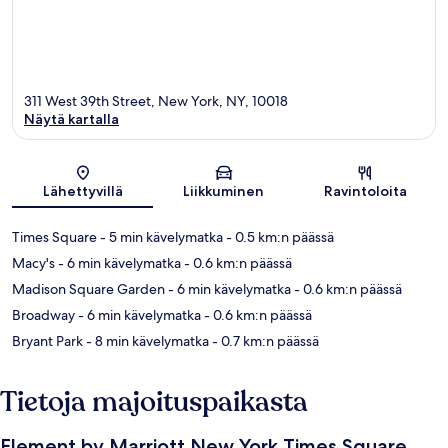
311 West 39th Street, New York, NY, 10018
Näytä kartalla
Kartta
Lähettyvillä
Liikkuminen
Ravintoloita
Times Square
- 5 min kävelymatka
- 0.5 km:n päässä
Macy's
- 6 min kävelymatka
- 0.6 km:n päässä
Madison Square Garden
- 6 min kävelymatka
- 0.6 km:n päässä
Broadway
- 6 min kävelymatka
- 0.6 km:n päässä
Bryant Park
- 8 min kävelymatka
- 0.7 km:n päässä
Tietoja majoituspaikasta
Element by Marriott New York Times Square