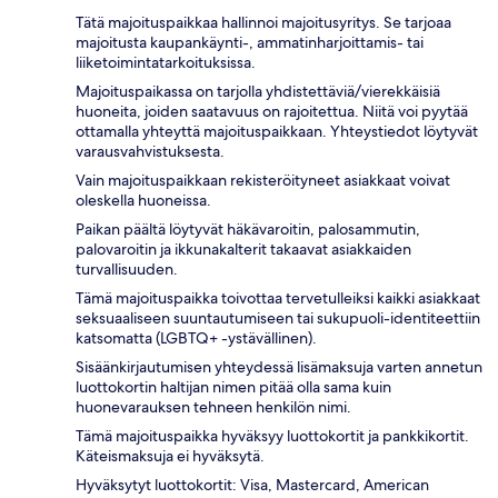
Tätä majoituspaikkaa hallinnoi majoitusyritys. Se tarjoaa
majoitusta kaupankäynti-, ammatinharjoittamis- tai
liiketoimintatarkoituksissa.
Majoituspaikassa on tarjolla yhdistettäviä/vierekkäisiä
huoneita, joiden saatavuus on rajoitettua. Niitä voi pyytää
ottamalla yhteyttä majoituspaikkaan. Yhteystiedot löytyvät
varausvahvistuksesta.
Vain majoituspaikkaan rekisteröityneet asiakkaat voivat
oleskella huoneissa.
Paikan päältä löytyvät häkävaroitin, palosammutin,
palovaroitin ja ikkunakalterit takaavat asiakkaiden
turvallisuuden.
Tämä majoituspaikka toivottaa tervetulleiksi kaikki asiakkaat
seksuaaliseen suuntautumiseen tai sukupuoli-identiteettiin
katsomatta (LGBTQ+ -ystävällinen).
Sisäänkirjautumisen yhteydessä lisämaksuja varten annetun
luottokortin haltijan nimen pitää olla sama kuin
huonevarauksen tehneen henkilön nimi.
Tämä majoituspaikka hyväksyy luottokortit ja pankkikortit.
Käteismaksuja ei hyväksytä.
Hyväksytyt luottokortit: Visa, Mastercard, American