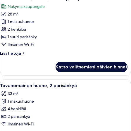
kaikki
Näkymä kaupungille
huonetyypin
28 m²
Deluxe-
huone,
1 makuuhuone
1
2 henkilöä
suuri
1 suuri parisänky
parisänky,
Ilmainen Wi-Fi
kaupunkinäköala
Lisätietoja
Lisätietoja
kuvat
huoneesta
Deluxe-
Katso valitsemiesi päivien hinnat
huone,
1
suuri
Avaa
Moderni keittiö, jossa on ruostumatto
6
parisänky,
Tavanomainen huone, 2 parisänkyä
kaikki
kaupunkinäköala
33 m²
huonetyypin
1 makuuhuone
Tavanomainen
huone,
4 henkilöä
2
2 parisänkyä
parisänkyä
Ilmainen Wi-Fi
kuvat