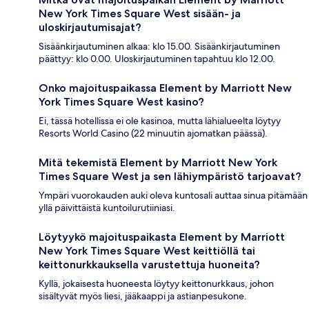
New York Times Square West sisään- ja
uloskirjautumisajat?
Sisäänkirjautuminen alkaa: klo 15.00. Sisäänkirjautuminen
päättyy: klo 0.00. Uloskirjautuminen tapahtuu klo 12.00.
Onko majoituspaikassa Element by Marriott New
York Times Square West kasino?
Ei, tässä hotellissa ei ole kasinoa, mutta lähialueelta löytyy
Resorts World Casino (22 minuutin ajomatkan päässä).
Mitä tekemistä Element by Marriott New York
Times Square West ja sen lähiympäristö tarjoavat?
Ympäri vuorokauden auki oleva kuntosali auttaa sinua pitämään
yllä päivittäistä kuntoilurutiiniasi.
Löytyykö majoituspaikasta Element by Marriott
New York Times Square West keittiöllä tai
keittonurkkauksella varustettuja huoneita?
Kyllä, jokaisesta huoneesta löytyy keittonurkkaus, johon
sisältyvät myös liesi, jääkaappi ja astianpesukone.