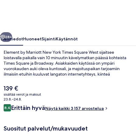
New
York
Times
Square
llinen
Seuraava
West
28+
Yleistiedot
Huoneet
Sijainti
Käytännöt
valokuvagalleria
Element by Marriott New York Times Square West sijaitsee
loistavalla paikalla vain 10 minuutin kävelymatkan päässä kohteista
Times Square ja Broadway. Asiakkaiden käytössä on ympäri
vuorokauden auki oleva kuntosali, ja majoituspaikan tarjoamiin
ilmaisiin etuihin kuuluvat langaton internetyhteys, kiinteä
internetyhteys ja päivittäin klo 6.30–10.00 tarjottava
buffetaamiainen. Lisäksi Madison Square Garden ja Bryant Park
Nykyinen
139 €
sijaitsevat vain 10 minuutin kävelymatkan päässä. Asiakkaat pitävät
hinta
sisältää verot ja maksut
majoituspaikasta sen keskeisen sijainnin ja lähialueen nähtävyyksien
on
23.8.–24.8.
vuoksi ja siksi, että se sijaitsee lähellä julkisen liikenteen yhteyksiä: 42
Kattoterassi
139 €
Arvostelut
St. - Port Authorityn bussien pääteasema sijaitsee muutaman
Erittäin hyvä
8,4
Näytä kaikki 3 157 arvostelua
8,4 kautta 10.
askeleen päässä ja Times Square – 42nd Streetin metroasema 6
minuutin kävelymatkan päässä.
Suositut palvelut/mukavuudet