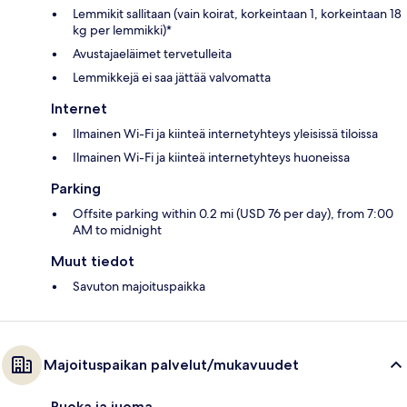
Lemmikit sallitaan (vain koirat, korkeintaan 1, korkeintaan 18
kg per lemmikki)*
Avustajaeläimet tervetulleita
Lemmikkejä ei saa jättää valvomatta
Internet
Ilmainen Wi-Fi ja kiinteä internetyhteys yleisissä tiloissa
Ilmainen Wi-Fi ja kiinteä internetyhteys huoneissa
Parking
Offsite parking within 0.2 mi (USD 76 per day), from 7:00
AM to midnight
Muut tiedot
Savuton majoituspaikka
Majoituspaikan palvelut/mukavuudet
Ruoka ja juoma