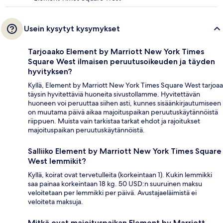
Usein kysytyt kysymykset
Tarjoaako Element by Marriott New York Times
Square West ilmaisen peruutusoikeuden ja täyden
hyvityksen?
Kyllä, Element by Marriott New York Times Square West tarjoaa
täysin hyvitettäviä huoneita sivustollamme. Hyvitettävän
huoneen voi peruuttaa siihen asti, kunnes sisäänkirjautumiseen
on muutama päivä aikaa majoituspaikan peruutuskäytännöistä
riippuen. Muista vain tarkistaa tarkat ehdot ja rajoitukset
majoituspaikan peruutuskäytännöistä.
Salliiko Element by Marriott New York Times Square
West lemmikit?
Kyllä, koirat ovat tervetulleita (korkeintaan 1). Kukin lemmikki
saa painaa korkeintaan 18 kg. 50 USD:n suuruinen maksu
veloitetaan per lemmikki per päivä. Avustajaeläimistä ei
veloiteta maksuja.
Mitkä ovat majoituspaikan Element by Marriott