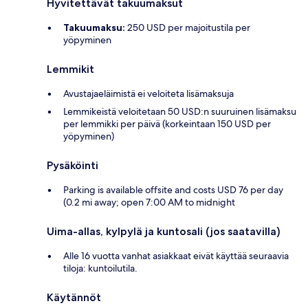
Hyvitettävät takuumaksut
Takuumaksu:
250 USD per majoitustila per
yöpyminen
Lemmikit
Avustajaeläimistä ei veloiteta lisämaksuja
Lemmikeistä veloitetaan 50 USD:n suuruinen lisämaksu
per lemmikki per päivä (korkeintaan 150 USD per
yöpyminen)
Pysäköinti
Parking is available offsite and costs USD 76 per day
(0.2 mi away; open 7:00 AM to midnight
Uima-allas, kylpylä ja kuntosali (jos saatavilla)
Alle 16 vuotta vanhat asiakkaat eivät käyttää seuraavia
tiloja: kuntoilutila.
Käytännöt