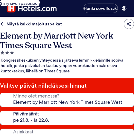
Siirry sivun pääosioon
Hanki sovellus
Näytä kaikki majoituspaikat
Element by Marriott New York
Times Square West
3.0
tähden
Kongressikeskuksen yhteydessä sijaitseva lemmikkieläimille sopiva
majoituspaikka
hotelli, jonka palveluihin kuuluu ympäri vuorokauden auki oleva
kuntokeskus, lähellä on Times Square
Valitse päivät nähdäksesi hinnat
Minne olet menossa?
Päivämäärät
Asiakkaat