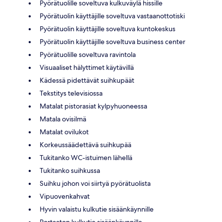
Pyörätuolille soveltuva kulkuväylä hissille
Pyörätuolin käyttäjille soveltuva vastaanottotiski
Pyörätuolin käyttäjille soveltuva kuntokeskus
Pyörätuolin käyttäjille soveltuva business center
Pyörätuolille soveltuva ravintola
Visuaaliset hälyttimet käytävillä
Kädessä pidettävät suihkupäät
Tekstitys televisiossa
Matalat pistorasiat kylpyhuoneessa
Matala ovisilmä
Matalat ovilukot
Korkeussäädettävä suihkupää
Tukitanko WC-istuimen lähellä
Tukitanko suihkussa
Suihku johon voi siirtyä pyörätuolista
Vipuovenkahvat
Hyvin valaistu kulkutie sisäänkäynnille