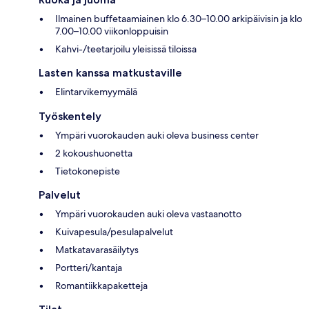
Ilmainen buffetaamiainen klo 6.30–10.00 arkipäivisin ja klo
7.00–10.00 viikonloppuisin
Kahvi-/teetarjoilu yleisissä tiloissa
Lasten kanssa matkustaville
Elintarvikemyymälä
Työskentely
Ympäri vuorokauden auki oleva business center
2 kokoushuonetta
Tietokonepiste
Palvelut
Ympäri vuorokauden auki oleva vastaanotto
Kuivapesula/pesulapalvelut
Matkatavarasäilytys
Portteri/kantaja
Romantiikkapaketteja