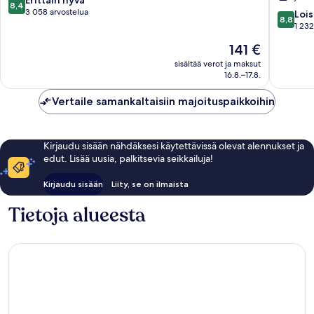
8,4
Manhattan
Manhatt
kautta
3 058 arvostelua
8.8
Lois
8,8
Manhatt
10,
kautta
1 232
Erittäin
10,
Hinta
141 €
hyvä,
Loistava,
on
3 058
1 232
sisältää verot ja maksut
141 €
arvostelua
16.8.–17.8.
arvostel
Vertaile samankaltaisiin majoituspaikkoihin
Kirjaudu sisään nähdäksesi käytettävissä olevat alennukset ja
edut. Lisää uusia, palkitsevia seikkailuja!
Kirjaudu sisään
Liity, se on ilmaista
Tietoja alueesta