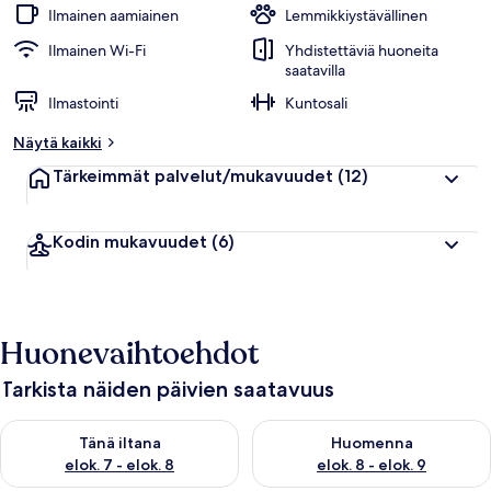
Ilmainen aamiainen
Lemmikkiystävällinen
Ilmainen Wi-Fi
Yhdistettäviä huoneita
saatavilla
Ilmastointi
Kuntosali
Näytä kaikki
Tärkeimmät palvelut/mukavuudet
(12)
Kodin mukavuudet
(6)
Huonevaihtoehdot
Tarkista näiden päivien saatavuus
Tarkista tämän illan saatavuus elok. 7 - elok. 8
Tarkista huomisen saatavuus el
Tänä iltana
Huomenna
elok. 7 - elok. 8
elok. 8 - elok. 9