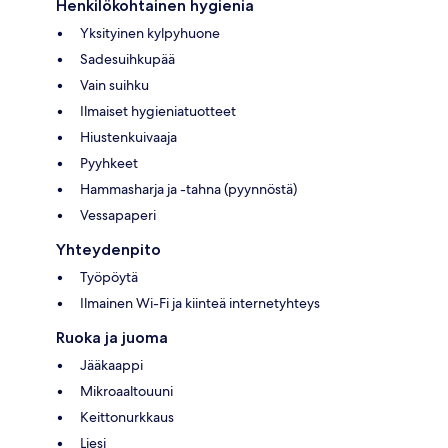
Henkilökohtainen hygienia
Yksityinen kylpyhuone
Sadesuihkupää
Vain suihku
Ilmaiset hygieniatuotteet
Hiustenkuivaaja
Pyyhkeet
Hammasharja ja -tahna (pyynnöstä)
Vessapaperi
Yhteydenpito
Työpöytä
Ilmainen Wi-Fi ja kiinteä internetyhteys
Ruoka ja juoma
Jääkaappi
Mikroaaltouuni
Keittonurkkaus
Liesi