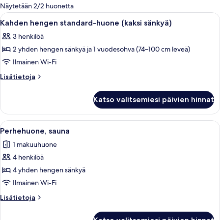
olevia
Näytetään 2/2 huonetta
suodattimia
Avaa
Hotellihuone, jossa on sänky, kaksi yöp
6
Kahden hengen standard-huone (kaksi sänkyä)
kaikki
3 henkilöä
huonetyypin
2 yhden hengen sänkyä ja 1 vuodesohva (74–100 cm leveä)
Kahden
hengen
Ilmainen Wi-Fi
standard-
Lisätietoja
Lisätietoja
huone
huoneesta
Kahden
(kaksi
Katso valitsemiesi päivien hinnat
hengen
sänkyä)
standard-
kuvat
huone
Avaa
Moderni hotellihuone, jossa on puulatt
8
(kaksi
Perhehuone, sauna
kaikki
sänkyä)
1 makuuhuone
huonetyypin
4 henkilöä
Perhehuone,
sauna
4 yhden hengen sänkyä
kuvat
Ilmainen Wi-Fi
Lisätietoja
Lisätietoja
huoneesta
Perhehuone,