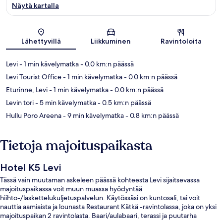
Näytä kartalla
Kartta
Lähettyvillä
Liikkuminen
Ravintoloita
Levi
- 1 min kävelymatka
- 0.0 km:n päässä
Levi Tourist Office
- 1 min kävelymatka
- 0.0 km:n päässä
Eturinne, Levi
- 1 min kävelymatka
- 0.0 km:n päässä
Levin tori
- 5 min kävelymatka
- 0.5 km:n päässä
Hullu Poro Areena
- 9 min kävelymatka
- 0.8 km:n päässä
Tietoja majoituspaikasta
Hotel K5 Levi
Tässä vain muutaman askeleen päässä kohteesta Levi sijaitsevassa
majoituspaikassa voit muun muassa hyödyntää
hiihto-/laskettelukuljetuspalvelun. Käytössäsi on kuntosali, tai voit
nauttia aamiaista ja lounasta Restaurant Kätkä -ravintolassa, joka on yksi
majoituspaikan 2 ravintolasta. Baari/aulabaari, terassi ja puutarha