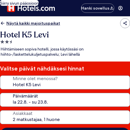
Siirry sivun pääosioon
Hanki sovellus
Näytä kaikki majoituspaikat
Hotel K5 Levi
2.5
tähden
Hiihtämiseen sopiva hotelli, jossa käytössäsi on
majoituspaikka
hiihto-/laskettelukuljetuspalvelu; Levi lähellä
Valitse päivät nähdäksesi hinnat
Minne olet menossa?
Päivämäärät
Asiakkaat