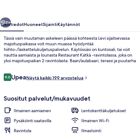
llinen
Seuraava
31+
Yleistiedot
Huoneet
Sijainti
Käytännöt
Tässä vain muutaman askeleen päässä kohteesta Levi sijaitsevassa
majoituspaikassa voit muun muassa hyödyntää
hiihto-/laskettelukuljetuspalvelun. Käytössäsi on kuntosali, tai voit
nauttia aamiaista ja lounasta Restaurant Kätkä -ravintolassa, joka on
yksi majoituspaikan 2 ravintolasta. Baari/aulabaari, terassi ja puutarha
kuuluvat muihin majoituspaikan palveluihin. Laskettelijoille on tarjolla
suksivarasto.
Arvostelut
Upea
9,0
Näytä kaikki 199 arvostelua
9,0 kautta 10.
Aula
Suositut palvelut/mukavuudet
Ilmainen aamiainen
Lentokenttäkuljetukset
Pysäköinti saatavilla
Ilmainen Wi-Fi
Ravintola
Ilmastointi