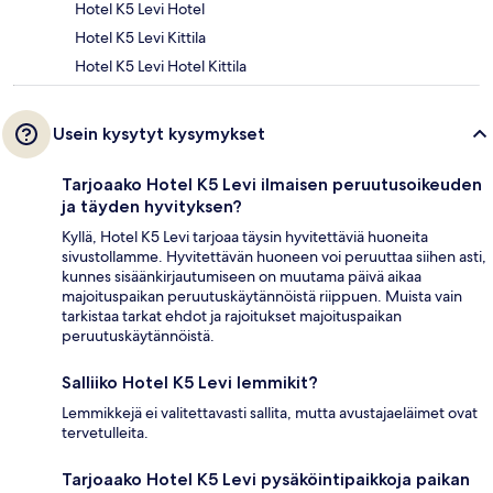
Hotel K5 Levi Hotel
Hotel K5 Levi Kittila
Hotel K5 Levi Hotel Kittila
Usein kysytyt kysymykset
Tarjoaako Hotel K5 Levi ilmaisen peruutusoikeuden
ja täyden hyvityksen?
Kyllä, Hotel K5 Levi tarjoaa täysin hyvitettäviä huoneita
sivustollamme. Hyvitettävän huoneen voi peruuttaa siihen asti,
kunnes sisäänkirjautumiseen on muutama päivä aikaa
majoituspaikan peruutuskäytännöistä riippuen. Muista vain
tarkistaa tarkat ehdot ja rajoitukset majoituspaikan
peruutuskäytännöistä.
Salliiko Hotel K5 Levi lemmikit?
Lemmikkejä ei valitettavasti sallita, mutta avustajaeläimet ovat
tervetulleita.
Tarjoaako Hotel K5 Levi pysäköintipaikkoja paikan