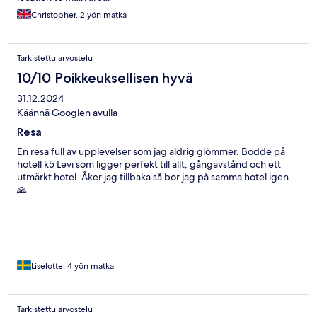
Christopher, 2 yön matka
Tarkistettu arvostelu
10/10 Poikkeuksellisen hyvä
31.12.2024
Käännä Googlen avulla
Resa
En resa full av upplevelser som jag aldrig glömmer. Bodde på
hotell k5 Levi som ligger perfekt till allt, gångavstånd och ett
utmärkt hotel. Åker jag tillbaka så bor jag på samma hotel igen
🙏
Liselotte, 4 yön matka
Tarkistettu arvostelu