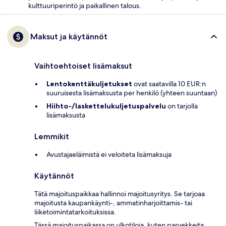
kulttuuriperintö ja paikallinen talous.
Maksut ja käytännöt
Vaihtoehtoiset lisämaksut
Lentokenttäkuljetukset
ovat saatavilla 10 EUR:n
suuruisesta lisämaksusta per henkilö (yhteen suuntaan)
Hiihto-/laskettelukuljetuspalvelu
on tarjolla
lisämaksusta
Lemmikit
Avustajaeläimistä ei veloiteta lisämaksuja
Käytännöt
Tätä majoituspaikkaa hallinnoi majoitusyritys. Se tarjoaa
majoitusta kaupankäynti-, ammatinharjoittamis- tai
liiketoimintatarkoituksissa.
Tässä majoituspaikassa on ulkotiloja, kuten parvekkeita,