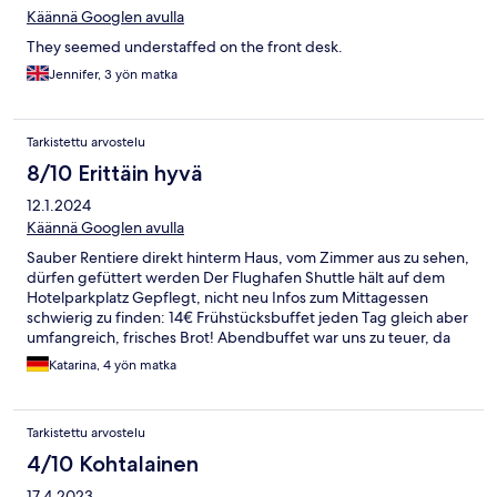
Käännä Googlen avulla
They seemed understaffed on the front desk.
Jennifer, 3 yön matka
Tarkistettu arvostelu
8/10 Erittäin hyvä
12.1.2024
Käännä Googlen avulla
Sauber Rentiere direkt hinterm Haus, vom Zimmer aus zu sehen,
dürfen gefüttert werden Der Flughafen Shuttle hält auf dem
Hotelparkplatz Gepflegt, nicht neu Infos zum Mittagessen
schwierig zu finden: 14€ Frühstücksbuffet jeden Tag gleich aber
umfangreich, frisches Brot! Abendbuffet war uns zu teuer, da
wir nur kleine Portionen essen, eine Alternative wie eine Suppe
Katarina, 4 yön matka
wäre gut gewesen Betten waren genau richtig ( mir sind sie oft
zu hart), können leicht als zwei Einzelbetten auseinander
geschoben werden Mit Englisch kommt man problemlos durch
Tarkistettu arvostelu
Es gibt Fertigmenüs mit Mikrowelle an der Rezeption
4/10 Kohtalainen
17.4.2023