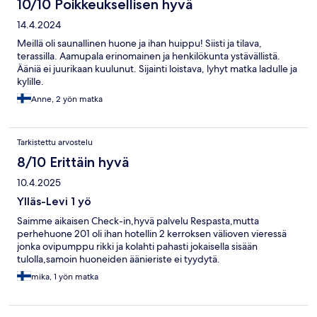
10/10 Poikkeuksellisen hyvä
14.4.2024
Meillä oli saunallinen huone ja ihan huippu! Siisti ja tilava,
terassilla. Aamupala erinomainen ja henkilökunta ystävällistä.
Ääniä ei juurikaan kuulunut. Sijainti loistava, lyhyt matka ladulle ja
kylille.
Anne, 2 yön matka
Tarkistettu arvostelu
8/10 Erittäin hyvä
10.4.2025
Ylläs-Levi 1 yö
Saimme aikaisen Check-in,hyvä palvelu Respasta,mutta
perhehuone 201 oli ihan hotellin 2 kerroksen välioven vieressä
jonka ovipumppu rikki ja kolahti pahasti jokaisella sisään
tulolla,samoin huoneiden äänieriste ei tyydytä.
mika, 1 yön matka