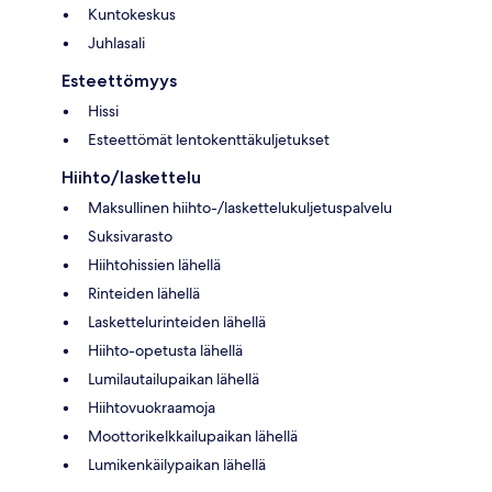
Kuntokeskus
Juhlasali
Esteettömyys
Hissi
Esteettömät lentokenttäkuljetukset
Hiihto/laskettelu
Maksullinen hiihto-/laskettelukuljetuspalvelu
Suksivarasto
Hiihtohissien lähellä
Rinteiden lähellä
Laskettelurinteiden lähellä
Hiihto-opetusta lähellä
Lumilautailupaikan lähellä
Hiihtovuokraamoja
Moottorikelkkailupaikan lähellä
Lumikenkäilypaikan lähellä