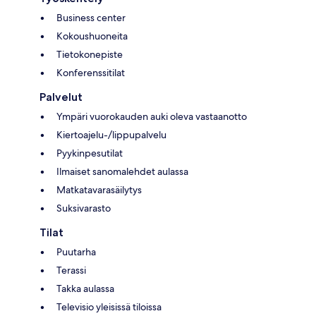
Business center
Kokoushuoneita
Tietokonepiste
Konferenssitilat
Palvelut
Ympäri vuorokauden auki oleva vastaanotto
Kiertoajelu-/lippupalvelu
Pyykinpesutilat
Ilmaiset sanomalehdet aulassa
Matkatavarasäilytys
Suksivarasto
Tilat
Puutarha
Terassi
Takka aulassa
Televisio yleisissä tiloissa