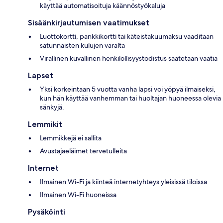
käyttää automatisoituja käännöstyökaluja
Sisäänkirjautumisen vaatimukset
Luottokortti, pankkikortti tai käteistakuumaksu vaaditaan
satunnaisten kulujen varalta
Virallinen kuvallinen henkilöllisyystodistus saatetaan vaatia
Lapset
Yksi korkeintaan 5 vuotta vanha lapsi voi yöpyä ilmaiseksi,
kun hän käyttää vanhemman tai huoltajan huoneessa olevia
sänkyjä.
Lemmikit
Lemmikkejä ei sallita
Avustajaeläimet tervetulleita
Internet
Ilmainen Wi-Fi ja kiinteä internetyhteys yleisissä tiloissa
Ilmainen Wi-Fi huoneissa
Pysäköinti