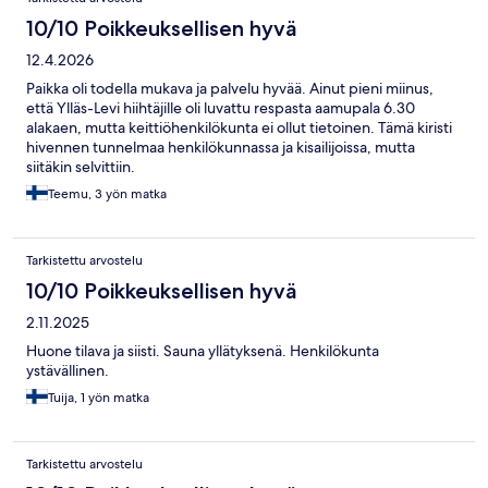
10/10 Poikkeuksellisen hyvä
12.4.2026
Paikka oli todella mukava ja palvelu hyvää. Ainut pieni miinus,
että Ylläs-Levi hiihtäjille oli luvattu respasta aamupala 6.30
alakaen, mutta keittiöhenkilökunta ei ollut tietoinen. Tämä kiristi
hivennen tunnelmaa henkilökunnassa ja kisailijoissa, mutta
siitäkin selvittiin.
Teemu, 3 yön matka
Tarkistettu arvostelu
10/10 Poikkeuksellisen hyvä
2.11.2025
Huone tilava ja siisti. Sauna yllätyksenä. Henkilökunta
ystävällinen.
Tuija, 1 yön matka
Tarkistettu arvostelu