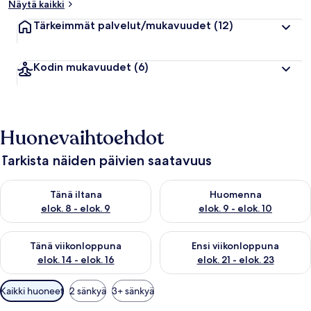
Näytä kaikki
Tärkeimmät palvelut/mukavuudet
(12)
Kodin mukavuudet
(6)
Huonevaihtoehdot
Tarkista näiden päivien saatavuus
Tarkista tämän illan saatavuus elok. 8 - elok. 9
Tarkista huomisen saatavuus el
Tänä iltana
Huomenna
elok. 8 - elok. 9
elok. 9 - elok. 10
Tarkista tämän viikonlopun saatavuus elok. 14 - elok. 16
Tarkista ensi viikonlopun saata
Tänä viikonloppuna
Ensi viikonloppuna
elok. 14 - elok. 16
elok. 21 - elok. 23
Huoneille
Kaikki huoneet
2 sänkyä
3+ sänkyä
saatavilla