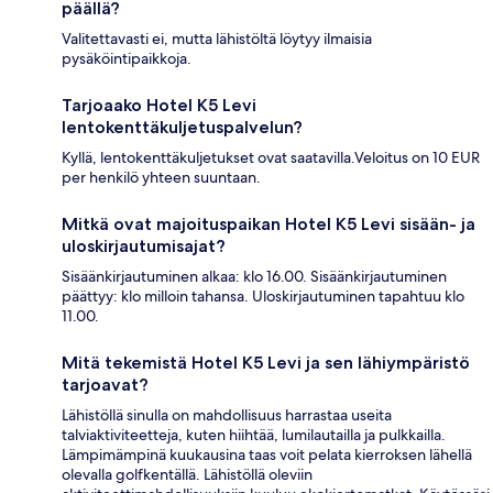
päällä?
Valitettavasti ei, mutta lähistöltä löytyy ilmaisia
pysäköintipaikkoja.
Tarjoaako Hotel K5 Levi
lentokenttäkuljetuspalvelun?
Kyllä, lentokenttäkuljetukset ovat saatavilla.Veloitus on 10 EUR
per henkilö yhteen suuntaan.
Mitkä ovat majoituspaikan Hotel K5 Levi sisään- ja
uloskirjautumisajat?
Sisäänkirjautuminen alkaa: klo 16.00. Sisäänkirjautuminen
päättyy: klo milloin tahansa. Uloskirjautuminen tapahtuu klo
11.00.
Mitä tekemistä Hotel K5 Levi ja sen lähiympäristö
tarjoavat?
Lähistöllä sinulla on mahdollisuus harrastaa useita
talviaktiviteetteja, kuten hiihtää, lumilautailla ja pulkkailla.
Lämpimämpinä kuukausina taas voit pelata kierroksen lähellä
olevalla golfkentällä. Lähistöllä oleviin