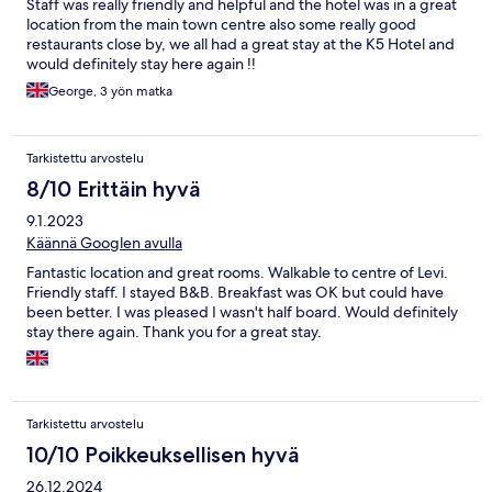
Staff was really friendly and helpful and the hotel was in a great
location from the main town centre also some really good
restaurants close by, we all had a great stay at the K5 Hotel and
would definitely stay here again !!
George, 3 yön matka
Tarkistettu arvostelu
8/10 Erittäin hyvä
9.1.2023
Käännä Googlen avulla
Fantastic location and great rooms. Walkable to centre of Levi.
Friendly staff. I stayed B&B. Breakfast was OK but could have
been better. I was pleased I wasn't half board. Would definitely
stay there again. Thank you for a great stay.
Tarkistettu arvostelu
10/10 Poikkeuksellisen hyvä
26.12.2024