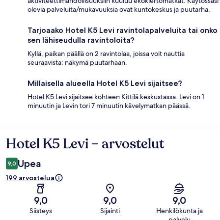
aktiviteettimahdollisuuksiin kuuluu ekokiertomatkat. Käytössäsi
olevia palveluita/mukavuuksia ovat kuntokeskus ja puutarha.
Tarjoaako Hotel K5 Levi ravintolapalveluita tai onko
sen lähiseudulla ravintoloita?
Kyllä, paikan päällä on 2 ravintolaa, joissa voit nauttia
seuraavista: näkymä puutarhaan.
Millaisella alueella Hotel K5 Levi sijaitsee?
Hotel K5 Levi sijaitsee kohteen Kittilä keskustassa. Levi on 1
minuutin ja Levin tori 7 minuutin kävelymatkan päässä.
Hotel K5 Levi – arvostelut
Arvostelut
Upea
9,0
199 arvostelua
9,0
9,0
9,0
Siisteys
Sijainti
Henkilökunta ja
palvelu