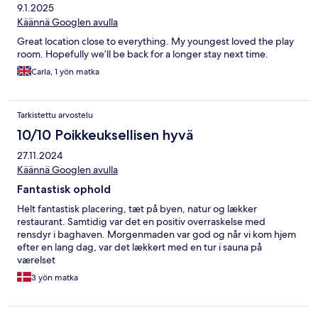
9.1.2025
Käännä Googlen avulla
Great location close to everything. My youngest loved the play
room. Hopefully we’ll be back for a longer stay next time.
Carla, 1 yön matka
Tarkistettu arvostelu
10/10 Poikkeuksellisen hyvä
27.11.2024
Käännä Googlen avulla
Fantastisk ophold
Helt fantastisk placering, tæt på byen, natur og lækker
restaurant. Samtidig var det en positiv overraskelse med
rensdyr i baghaven. Morgenmaden var god og når vi kom hjem
efter en lang dag, var det lækkert med en tur i sauna på
værelset
3 yön matka