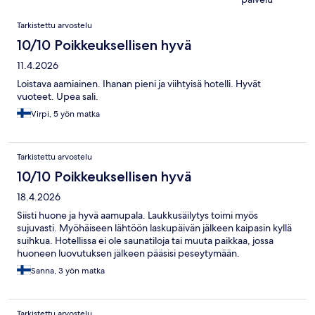
Arvostelut
Tarkistettu arvostelu
10/10 Poikkeuksellisen hyvä
11.4.2026
Loistava aamiainen. Ihanan pieni ja viihtyisä hotelli. Hyvät
vuoteet. Upea sali.
Virpi, 5 yön matka
Tarkistettu arvostelu
10/10 Poikkeuksellisen hyvä
18.4.2026
Siisti huone ja hyvä aamupala. Laukkusäilytys toimi myös
sujuvasti. Myöhäiseen lähtöön laskupäivän jälkeen kaipasin kyllä
suihkua. Hotellissa ei ole saunatiloja tai muuta paikkaa, jossa
huoneen luovutuksen jälkeen pääsisi peseytymään.
Sanna, 3 yön matka
Tarkistettu arvostelu