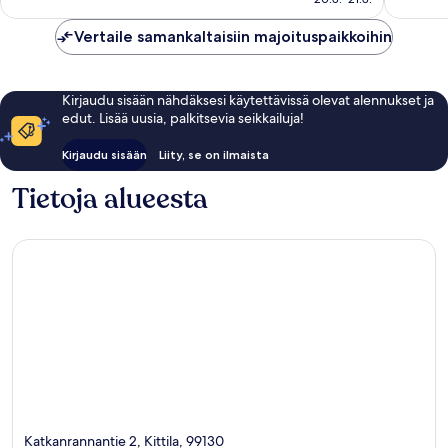
374
arvostel
arvostelua
Vertaile samankaltaisiin majoituspaikkoihin
Kirjaudu sisään nähdäksesi käytettävissä olevat alennukset ja
edut. Lisää uusia, palkitsevia seikkailuja!
Kirjaudu sisään
Liity, se on ilmaista
Tietoja alueesta
Katkanrannantie 2, Kittila, 99130