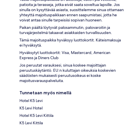
patioita ja terasseja, jotka eivät saata soveltua lapsille. Jos
sinulla on kysyttävää asiasta, suosittelemme sinua ottamaan
yhteyttä majoituspaikkaan ennen saapumistasi, jotta he
voivat antaa sinulle tarpeisiisi sopivan huoneen.
Paikan päältä löytyvät palosammutin, palovaroitin ja
turvajärjestelmä takaavat asiakkaiden turvallisuuden.
Tämä majoituspaikka hyväksyy luottokortit. Käteismaksuja
ei hyväksytä.
Hyväksytyt luottokortit: Visa, Mastercard, American
Express ja Diners Club
Jos peruutat varauksesi, sinua koskee majoittajan
peruutuskäytäntö. EU:n kuluttajan oikeuksia koskevien
säädösten mukaisesti peruutusoikeus ei koske
majoitusvarauspalveluita.
Tunnetaan myös nimellä
Hotel K5 Levi
K5 Levi Hotel
Hotel K5 Levi Kittila
K5 Levi Kittila