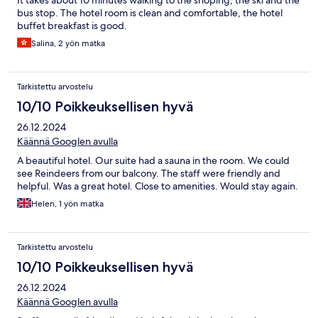
It takes about 10 minutes walking to the shoping, the ski and the
bus stop. The hotel room is clean and comfortable, the hotel
buffet breakfast is good.
Salina, 2 yön matka
Tarkistettu arvostelu
10/10 Poikkeuksellisen hyvä
26.12.2024
Käännä Googlen avulla
A beautiful hotel. Our suite had a sauna in the room. We could
see Reindeers from our balcony. The staff were friendly and
helpful. Was a great hotel. Close to amenities. Would stay again.
Helen, 1 yön matka
Tarkistettu arvostelu
10/10 Poikkeuksellisen hyvä
26.12.2024
Käännä Googlen avulla