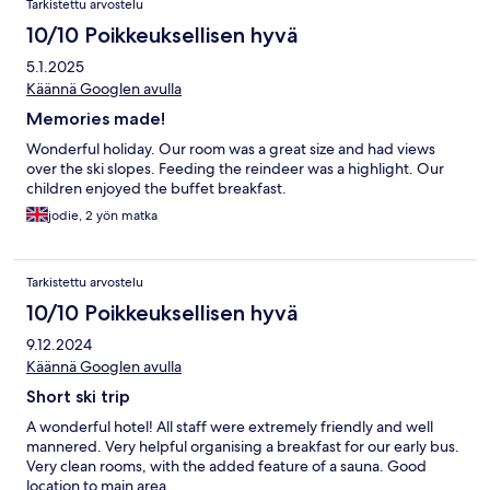
Tarkistettu arvostelu
10/10 Poikkeuksellisen hyvä
5.1.2025
Käännä Googlen avulla
Memories made!
Wonderful holiday. Our room was a great size and had views
over the ski slopes. Feeding the reindeer was a highlight. Our
children enjoyed the buffet breakfast.
jodie, 2 yön matka
Tarkistettu arvostelu
10/10 Poikkeuksellisen hyvä
9.12.2024
Käännä Googlen avulla
Short ski trip
A wonderful hotel! All staff were extremely friendly and well
mannered. Very helpful organising a breakfast for our early bus.
Very clean rooms, with the added feature of a sauna. Good
location to main area.