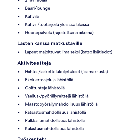
2 ravintolaa
Baari/lounge
Kahvila
Kahvi-/teetarjoilu yleisissä tiloissa
Huonepalvelu (rajoitettuina aikoina)
Lasten kanssa matkustaville
Lapset majoittuvat ilmaiseksi (katso lisätiedot)
Aktiviteetteja
Hiihto-/laskettelukuljetukset (lisämaksusta)
Ekokiertoajeluja lähistöllä
Golftunteja lähistöllä
Vaellus-/pyöräilyreittejä lähistöllä
Maastopyöräilymahdollisuus lähistöllä
Ratsastusmahdollisuus lähistöllä
Pulkkailumahdollisuus lähistöllä
Kalastusmahdollisuus lähistöllä
Työskentely