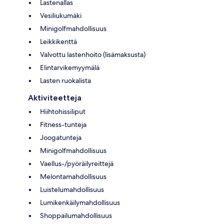
Lastenallas
Vesiliukumäki
Minigolfmahdollisuus
Leikkikenttä
Valvottu lastenhoito (lisämaksusta)
Elintarvikemyymälä
Lasten ruokalista
Aktiviteetteja
Hiihtohissiliput
Fitness-tunteja
Joogatunteja
Minigolfmahdollisuus
Vaellus-/pyöräilyreittejä
Melontamahdollisuus
Luistelumahdollisuus
Lumikenkäilymahdollisuus
Shoppailumahdollisuus