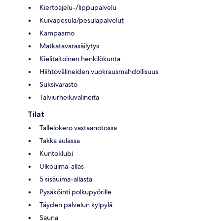
Kiertoajelu-/lippupalvelu
Kuivapesula/pesulapalvelut
Kampaamo
Matkatavarasäilytys
Kielitaitoinen henkilökunta
Hiihtovälineiden vuokrausmahdollisuus
Suksivarasto
Talviurheiluvälineitä
Tilat
Tallelokero vastaanotossa
Takka aulassa
Kuntoklubi
Ulkouima-allas
5 sisäuima-allasta
Pysäköinti polkupyörille
Täyden palvelun kylpylä
Sauna