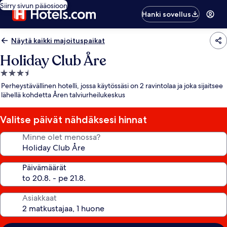
Siirry sivun pääosioon
Hanki sovellus
Näytä kaikki majoituspaikat
Holiday Club Åre
3.5
tähden
Perheystävällinen hotelli, jossa käytössäsi on 2 ravintolaa ja joka sijaitsee
majoituspaikka
lähellä kohdetta Åren talviurheilukeskus
Valitse päivät nähdäksesi hinnat
Minne olet menossa?
Päivämäärät
Asiakkaat