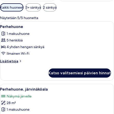
Huoneille
Kaikki huoneet
3+ sänkyä
2 sänkyä
saatavilla
olevia
Näytetään 5/5 huonetta
suodattimia
Avaa
Hotellihuoneessa on puupanelilla verhoi
2
Perhehuone
kaikki
1 makuuhuone
huonetyypin
5 henkilöä
Perhehuone
kuvat
4 yhden hengen sänkyä
Ilmainen Wi-Fi
Lisätietoja
Lisätietoja
huoneesta
Perhehuone
Katso valitsemiesi päivien hinnat
Avaa
Hotellihuone, jossa on suuri sänky, ka
2
Perhehuone, järvinäköala
kaikki
Näkymä järvelle
huonetyypin
28 m²
Perhehuone,
järvinäköala
1 makuuhuone