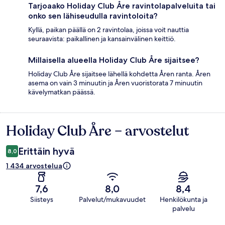
Tarjoaako Holiday Club Åre ravintolapalveluita tai
onko sen lähiseudulla ravintoloita?
Kyllä, paikan päällä on 2 ravintolaa, joissa voit nauttia
seuraavista: paikallinen ja kansainvälinen keittiö.
Millaisella alueella Holiday Club Åre sijaitsee?
Holiday Club Åre sijaitsee lähellä kohdetta Åren ranta. Åren
asema on vain 3 minuutin ja Åren vuoristorata 7 minuutin
kävelymatkan päässä.
Holiday Club Åre – arvostelut
Arvostelut
Erittäin hyvä
8,0
1 434 arvostelua
7,6
8,0
8,4
Siisteys
Palvelut/mukavuudet
Henkilökunta ja
palvelu
Arvostelut