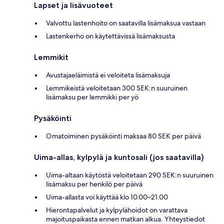
Lapset ja lisävuoteet
Valvottu lastenhoito on saatavilla lisämaksua vastaan
Lastenkerho on käytettävissä lisämaksusta
Lemmikit
Avustajaeläimistä ei veloiteta lisämaksuja
Lemmikeistä veloitetaan 300 SEK:n suuruinen
lisämaksu per lemmikki per yö
Pysäköinti
Omatoiminen pysäköinti maksaa 80 SEK per päivä
Uima-allas, kylpylä ja kuntosali (jos saatavilla)
Uima-altaan käytöstä veloitetaan 290 SEK:n suuruinen
lisämaksu per henkilö per päivä
Uima-allasta voi käyttää klo 10.00–21.00
Hierontapalvelut ja kylpylähoidot on varattava
majoituspaikasta ennen matkan alkua. Yhteystiedot