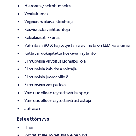
Hieronta-/hoitohuoneita
Vesiliukumäki
Vegaaniruokavaihtoehtoja
Kasvisruokavaihtoehtoja
Kaksilasiset ikkunat
Vähintään 80 % käytetyistä valaisimista on LED-valaisimia
Kattava ruokajätettä koskeva käytäntö
Ei muovisia virvoitusjuomapulloja
Ei muovisia kahvinsekoittajia
Ei muovisia juomapillejä
Ei muovisia vesipulloja
Vain uudelleenkäytettäviä kuppeja
Vain uudelleenkäytettäviä astiastoja
Juhlasali
Esteettömyys
Hissi
Pyörätuolille soveltuva yleinen WC