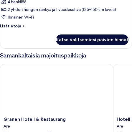
kuvat
4 henkilöä
2 yhden hengen sänkyä ja 1 vuodesohva (125–150 cm leveä)
Ilmainen Wi-Fi
Lisätietoja
Lisätietoja
huoneesta
Deluxe
Katso valitsemiesi päivien hinnat
Room
Samankaltaisia majoituspaikkoja
Granen Hotell & Restaurang
Hotell F
Granen
Hotell
Granen Hotell & Restaurang
Hotell
Hotell
Fjällgår
Are
Are
&
Åre