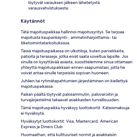
löytyvät varauksen jälkeen lähetetystä
varausvahvistuksesta.
Käytännöt
Tätä majoituspaikkaa hallinnoi majoitusyritys. Se tarjoaa
majoitusta kaupankäynti-, ammatinharjoittamis- tai
liiketoimintatarkoituksissa.
Tässä majoituspaikassa on ulkotiloja, kuten parvekkeita,
patioita ja terasseja, jotka eivät saata soveltua lapsille. Jos
sinulla on kysyttävää asiasta, suosittelemme sinua ottamaan
yhteyttä majoituspaikkaan ennen saapumistasi, jotta he
voivat antaa sinulle tarpeisiisi sopivan huoneen.
Juhlien tai ryhmätapahtumien järjestäminen on kiellettyä
majoituspaikassa.
Paikan päältä löytyvät palosammutin, palovaroitin ja
turvajärjestelmä takaavat asiakkaiden turvallisuuden.
Tämä majoituspaikka hyväksyy luottokortit. Käteismaksuja
ei hyväksytä.
Hyväksytyt luottokortit: Visa, Mastercard, American
Express ja Diners Club
Huomaathan, että kulttuuriset normit ja asiakkaisiin