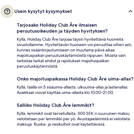
Usein kysytyt kysymykset
Tarjoaako Holiday Club Åre ilmaisen
peruutusoikeuden ja täyden hyvityksen?
Kyllä, Holiday Club Åre tarjoaa täysin hyvitettäviä huoneita
sivustollamme. Hyvitettävän huoneen voi peruuttaa siihen asti,
kunnes sisäänkirjautumiseen on muutama päivä aikaa
majoituspaikan peruutuskäytännöistä riippuen. Muista vain
tarkistaa tarkat ehdot ja rajoitukset majoituspaikan
peruutuskäytännöistä.
Onko majoituspaikassa Holiday Club Åre uima-allas?
Kyllä, täällä on 5 sisäuima-allasta, ulkouima-allas ja lastenallas.
Asiakkaat voivat käyttää uima-allasta klo 10.00–21.00.
Salliiko Holiday Club Åre lemmikit?
Kyllä, lemmikit ovat tervetulleita. 300 SEK:n suuruinen maksu
veloitetaan per lemmikki per yö. Avustajaeläimistä ei veloiteta
maksuja. Ruoka- ja vesikulhot ovat käytettävissä.