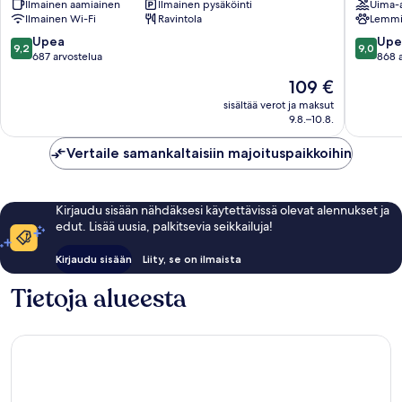
Ilmainen aamiainen
Ilmainen pysäköinti
Uima-a
Restaurang
Are
Ilmainen Wi-Fi
Ravintola
Lemmik
Are
9.2
9.0
Upea
Upe
9,2
9,0
kautta
kautta
687 arvostelua
868 
10,
10,
Hinta
109 €
Upea,
Upea,
on
687
868
sisältää verot ja maksut
109 €
9.8.–10.8.
arvostelua
arvostel
Vertaile samankaltaisiin majoituspaikkoihin
Kirjaudu sisään nähdäksesi käytettävissä olevat alennukset ja
edut. Lisää uusia, palkitsevia seikkailuja!
Kirjaudu sisään
Liity, se on ilmaista
Tietoja alueesta