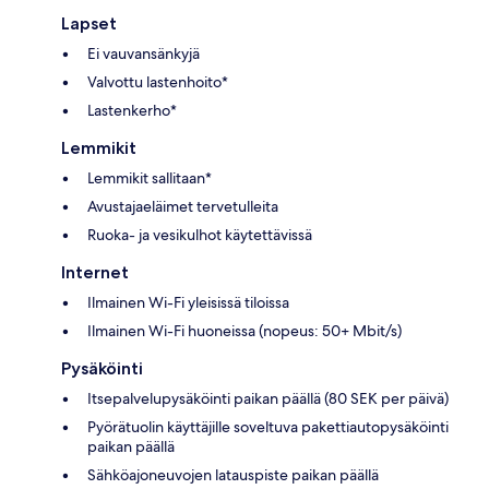
Lapset
Ei vauvansänkyjä
Valvottu lastenhoito*
Lastenkerho*
Lemmikit
Lemmikit sallitaan*
Avustajaeläimet tervetulleita
Ruoka- ja vesikulhot käytettävissä
Internet
Ilmainen Wi-Fi yleisissä tiloissa
Ilmainen Wi-Fi huoneissa (nopeus: 50+ Mbit/s)
Pysäköinti
Itsepalvelupysäköinti paikan päällä (80 SEK per päivä)
Pyörätuolin käyttäjille soveltuva pakettiautopysäköinti
paikan päällä
Sähköajoneuvojen latauspiste paikan päällä