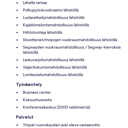
Lähellä rantaa
Polkupyörävuokraamo lähistöllä
Luolaretkeilymahdollisuus lähistöllä
Kajakkimelontamahdollisuus lähistöllä
Hiihtotunteja lähistöllä
Skootterien/mopojen vuokrausmahdollisuus lähistöllä
Segwayden vuokrausmahdollisuus / Segway-kierroksia
lähistöllä
Laskuvarjoilumahdollisuus lähistöllä
Vaijeriliukumismahdollisuus lähistöllä
Lumilautailumahdollisuus lähistöllä
Työskentely
Business center
Kokoushuoneita
Konferenssikeskus (2000 neliömetriä)
Palvelut
Ympäri vuorokauden auki oleva vastaanotto