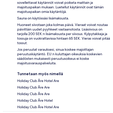
sovellettavat käytännöt voivat poiketa maittain ja
majoituspaikan mukaan. Luetellut käytännöt ovat tämän
majoituspaikan omia käytäntöjä.
Sauna on käytössäsi lisämaksusta.
Huoneet siivotaan joka kolmas päivä. Vieraat voivat noutaa
päivittäin uudet pyyhkeet vastaanotosta. Lisäsiivous on
tarjolla 200 SEK:n lisämaksusta per siivous. Kylpytakkeja ja
tossuja on vuokrattavissa hintaan 65 SEK. Vieras voivat pitää
tossut.
Jos peruutat varauksesi, sinua koskee majoittajan
peruutuskäytäntö. EU:n kuluttajan oikeuksia koskevien
säädösten mukaisesti peruutusoikeus ei koske
majoitusvarauspalveluita.
Tunnetaan myös nimellä
Holiday Club Åre Hotel Are
Holiday Club Åre Are
Holiday Club Åre Are
Holiday Club Åre Hotel
Holiday Club Åre Hotel Are