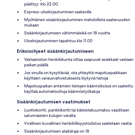
päättyy: klo 22.00.
Express-uloskirjautuminen saatavilla
Myöhäinen sisäänkirjautuminen mahdollista saatavuuden
mukaan
Sisäänkirjautumisen vähimmäisikä on 18 vuotta
Uloskirjautuminen tapahtuu klo 11.00
Erikoisohjeet sisäänkirjautumiseen
Vastaanoton henkilökunta ottaa saapuvat asiakkaat vastaan
paikan päällä
Jos sinulla on kysyttävää, ota yhteyttä majoituspaikkaan
käyttäen varausvahvistuksesta löytyviä tietoja
Majoituspaikan antamien tietojen käännöksissä on saatettu
käyttää automatisoituja käännöstyökaluja
Sisäänkirjautumisen vaatimukset
Luottokortti, pankkikortti tai käteistakuumaksu vaaditaan
satunnaisten kulujen varalta
Virallinen kuvallinen henkilöllisyystodistus saatetaan vaatia
Sisäänkirjautumisen alaikäraja on 18