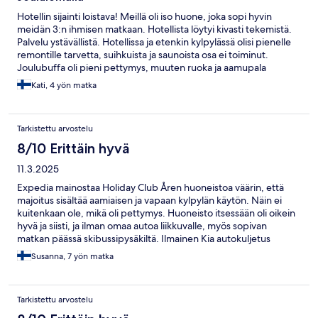
Hotellin sijainti loistava! Meillä oli iso huone, joka sopi hyvin
meidän 3:n ihmisen matkaan. Hotellista löytyi kivasti tekemistä.
Palvelu ystävällistä. Hotellissa ja etenkin kylpylässä olisi pienelle
remontille tarvetta, suihkuista ja saunoista osa ei toiminut.
Joulubuffa oli pieni pettymys, muuten ruoka ja aamupala
hotellissa hyvät.
Kati, 4 yön matka
Tarkistettu arvostelu
8/10 Erittäin hyvä
11.3.2025
Expedia mainostaa Holiday Club Åren huoneistoa väärin, että
majoitus sisältää aamiaisen ja vapaan kylpylän käytön. Näin ei
kuitenkaan ole, mikä oli pettymys. Huoneisto itsessään oli oikein
hyvä ja siisti, ja ilman omaa autoa liikkuvalle, myös sopivan
matkan päässä skibussipysäkiltä. Ilmainen Kia autokuljetus
rinteeseen toimi myös tosi hyvin.
Susanna, 7 yön matka
Tarkistettu arvostelu