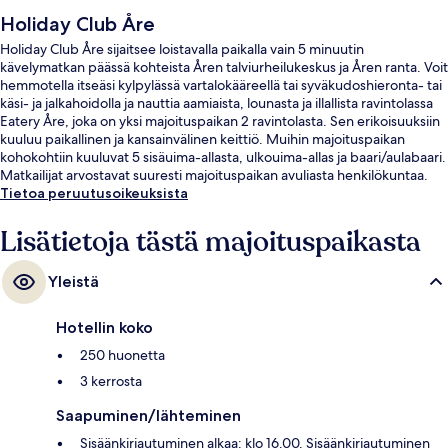
Holiday Club Åre
Holiday Club Åre sijaitsee loistavalla paikalla vain 5 minuutin
kävelymatkan päässä kohteista Åren talviurheilukeskus ja Åren ranta. Voit
hemmotella itseäsi kylpylässä vartalokääreellä tai syväkudoshieronta- tai
käsi- ja jalkahoidolla ja nauttia aamiaista, lounasta ja illallista ravintolassa
Eatery Åre, joka on yksi majoituspaikan 2 ravintolasta. Sen erikoisuuksiin
kuuluu paikallinen ja kansainvälinen keittiö. Muihin majoituspaikan
kohokohtiin kuuluvat 5 sisäuima-allasta, ulkouima-allas ja baari/aulabaari.
Matkailijat arvostavat suuresti majoituspaikan avuliasta henkilökuntaa.
Tietoa peruutusoikeuksista
Lisätietoja tästä majoituspaikasta
Yleistä
Hotellin koko
250 huonetta
3 kerrosta
Saapuminen/lähteminen
Sisäänkirjautuminen alkaa: klo 16.00. Sisäänkirjautuminen