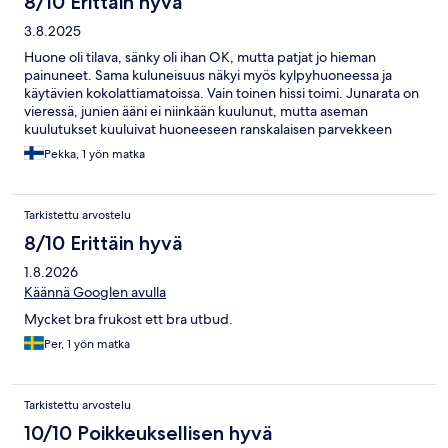
8/10 Erittäin hyvä
3.8.2025
Huone oli tilava, sänky oli ihan OK, mutta patjat jo hieman
painuneet. Sama kuluneisuus näkyi myös kylpyhuoneessa ja
käytävien kokolattiamatoissa. Vain toinen hissi toimi. Junarata on
vieressä, junien ääni ei niinkään kuulunut, mutta aseman
kuulutukset kuuluivat huoneeseen ranskalaisen parvekkeen
oven ollessa auki, koska ilmastointia ei huoneessa ole.
Pekka, 1 yön matka
Tarkistettu arvostelu
8/10 Erittäin hyvä
1.8.2026
Käännä Googlen avulla
Mycket bra frukost ett bra utbud.
Per, 1 yön matka
Tarkistettu arvostelu
10/10 Poikkeuksellisen hyvä