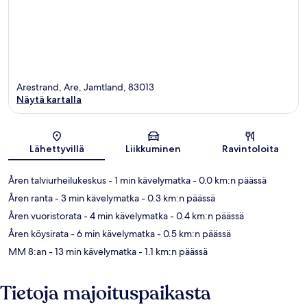
Arestrand, Are, Jamtland, 83013
Näytä kartalla
Kartta
Lähettyvillä
Liikkuminen
Ravintoloita
Åren talviurheilukeskus
- 1 min kävelymatka
- 0.0 km:n päässä
Åren ranta
- 3 min kävelymatka
- 0.3 km:n päässä
Åren vuoristorata
- 4 min kävelymatka
- 0.4 km:n päässä
Åren köysirata
- 6 min kävelymatka
- 0.5 km:n päässä
MM 8:an
- 13 min kävelymatka
- 1.1 km:n päässä
Tietoja majoituspaikasta