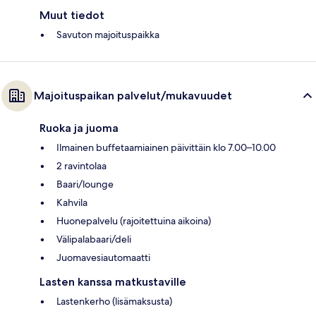
Muut tiedot
Savuton majoituspaikka
Majoituspaikan palvelut/mukavuudet
Ruoka ja juoma
Ilmainen buffetaamiainen päivittäin klo 7.00–10.00
2 ravintolaa
Baari/lounge
Kahvila
Huonepalvelu (rajoitettuina aikoina)
Välipalabaari/deli
Juomavesiautomaatti
Lasten kanssa matkustaville
Lastenkerho (lisämaksusta)