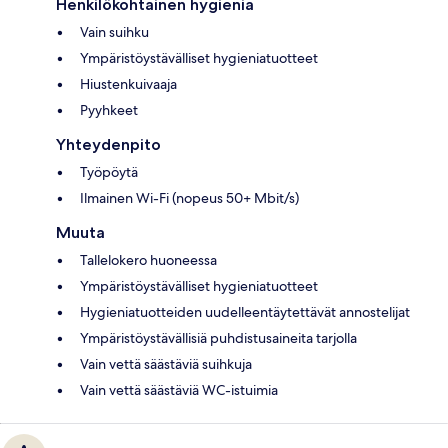
Henkilökohtainen hygienia
Vain suihku
Ympäristöystävälliset hygieniatuotteet
Hiustenkuivaaja
Pyyhkeet
Yhteydenpito
Työpöytä
Ilmainen Wi-Fi (nopeus 50+ Mbit/s)
Muuta
Tallelokero huoneessa
Ympäristöystävälliset hygieniatuotteet
Hygieniatuotteiden uudelleentäytettävät annostelijat
Ympäristöystävällisiä puhdistusaineita tarjolla
Vain vettä säästäviä suihkuja
Vain vettä säästäviä WC-istuimia