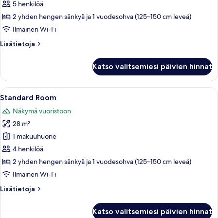
kuvat
5 henkilöä
2 yhden hengen sänkyä ja 1 vuodesohva (125–150 cm leveä)
Ilmainen Wi-Fi
Lisätietoja
Lisätietoja
huoneesta
Perhehuone,
Katso valitsemiesi päivien hinnat
järvinäköala
Avaa
Hotellihuone, jossa on sänky, tuoli, 
5
Standard Room
kaikki
Näkymä vuoristoon
huonetyypin
28 m²
Standard
Room
1 makuuhuone
kuvat
4 henkilöä
2 yhden hengen sänkyä ja 1 vuodesohva (125–150 cm leveä)
Ilmainen Wi-Fi
Lisätietoja
Lisätietoja
huoneesta
Standard
Katso valitsemiesi päivien hinnat
Room