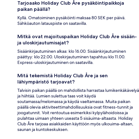
Tarjoaako Holiday Club Åre pysäköintipaikkoja
paikan päällä?
Kyllä. Omatoiminen pysäköinti maksaa 80 SEK per päivä.
Sähköauton latauspiste on saatavilla.
Mitkä ovat majoituspaikan Holiday Club Åre sisään-
ja uloskirjautumisajat?
Sisäänkirjautuminen alkaa: klo 16.00. Sisäänkirjautuminen
päättyy: klo 22.00. Uloskirjautuminen tapahtuu klo 11.00.
Express-uloskirjautuminen on saatavilla.
Mitä tekemistä Holiday Club Åre ja sen
lähiympäristö tarjoavat?
Talvisin paikan päällä on mahdollista harrastaa lumikenkäkävelyä
ja hiihtää. Lumien sulettua taas voit käydä
soutamassa/melomassa ja käydä vaeltamassa. Muita paikan
päällä olevia aktiviteettimahdollisuuksia ovat fitness-tunnit ja
joogatunnit. Voit rentoutua esimerkiksi kylpylähoidoissa ja
pulahtaa uimaan yhteen useasta 5 sisäuima-altaasta. Holiday
Club Åre tarjoaa asiakkaiden käyttöön myös ulkouima-altaan,
saunan ja kuntokeskuksen.