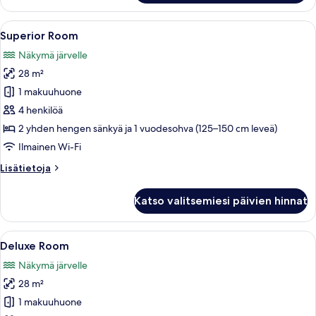
Avaa
Hotellihuone, jossa on sänky, tuoli, pi
7
Superior Room
kaikki
Näkymä järvelle
huonetyypin
28 m²
Superior
Room
1 makuuhuone
kuvat
4 henkilöä
2 yhden hengen sänkyä ja 1 vuodesohva (125–150 cm leveä)
Ilmainen Wi-Fi
Lisätietoja
Lisätietoja
huoneesta
Superior
Katso valitsemiesi päivien hinnat
Room
Avaa
Moderni makuuhuone, jossa on suuri s
8
Deluxe Room
kaikki
Näkymä järvelle
huonetyypin
28 m²
Deluxe
Room
1 makuuhuone