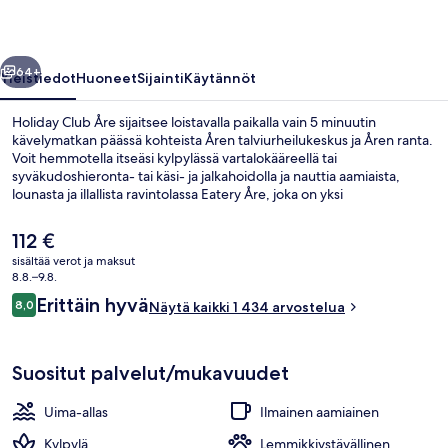
llinen
Seuraava
64+
Yleistiedot
Huoneet
Sijainti
Käytännöt
Holiday Club Åre sijaitsee loistavalla paikalla vain 5 minuutin
kävelymatkan päässä kohteista Åren talviurheilukeskus ja Åren ranta.
Voit hemmotella itseäsi kylpylässä vartalokääreellä tai
syväkudoshieronta- tai käsi- ja jalkahoidolla ja nauttia aamiaista,
lounasta ja illallista ravintolassa Eatery Åre, joka on yksi
majoituspaikan 2 ravintolasta. Sen erikoisuuksiin kuuluu paikallinen ja
kansainvälinen keittiö. Muihin majoituspaikan kohokohtiin kuuluvat 5
Nykyinen
112 €
sisäuima-allasta, ulkouima-allas ja baari/aulabaari. Matkailijat
hinta
sisältää verot ja maksut
arvostavat suuresti majoituspaikan avuliasta henkilökuntaa.
on
8.8.–9.8.
5 sisäuima-allasta, ulkouima-allas
112 €
Arvostelut
Erittäin hyvä
8,0
Näytä kaikki 1 434 arvostelua
8,0 kautta 10.
Suositut palvelut/mukavuudet
Uima-allas
Ilmainen aamiainen
Kylpylä
Lemmikkiystävällinen