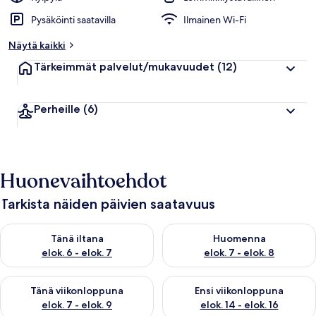
Pysäköinti saatavilla
Ilmainen Wi-Fi
Näytä kaikki
Tärkeimmät palvelut/mukavuudet
(12)
Perheille
(6)
Huonevaihtoehdot
Tarkista näiden päivien saatavuus
Tarkista tämän illan saatavuus elok. 6 - elok. 7
Tarkista huomisen saatavuus el
Tänä iltana
Huomenna
elok. 6 - elok. 7
elok. 7 - elok. 8
Tarkista tämän viikonlopun saatavuus elok. 7 - elok. 9
Tarkista ensi viikonlopun saatav
Tänä viikonloppuna
Ensi viikonloppuna
elok. 7 - elok. 9
elok. 14 - elok. 16