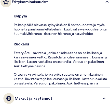
Erityisominaisuudet
Kylpylä
Paikan päällä olevassa kylpylässä on 5 hoitohuonetta ja myös
huoneita pariskunnillePalveluihin kuuluvat syväkudoshieronta,
kuumakivihieronta, klassinen hieronta ja kasvohoidot.
Ruokailu
Eatery Åre – ravintola, jonka erikoisuutena on paikallinen ja
kansainvälinen keittiö. Ravintola tarjoilee aamiaisen, lounaan ja
illallisen. Lasten ruokalista on saatavilla. Varaus on pakollinen.
Auki tiettyinä päivinä.
O'Learys – ravintola, jonka erikoisuutena on amerikkalainen
keittiö. Ravintola tarjoilee lounaan ja illallisen. Lasten ruokalista
on saatavilla. Varaus on pakollinen. Auki tiettyinä päivinä
Maksut ja käytännöt