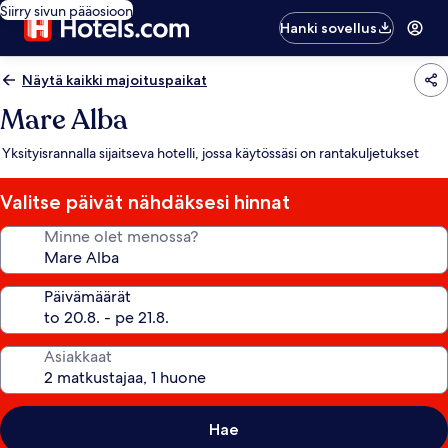
Siirry sivun pääosioon
Hanki sovellus
Näytä kaikki majoituspaikat
Mare Alba
Yksityisrannalla sijaitseva hotelli, jossa käytössäsi on rantakuljetukset
Valitse päivät nähdäksesi hinnat
Minne olet menossa?
Päivämäärät
Asiakkaat
Hae