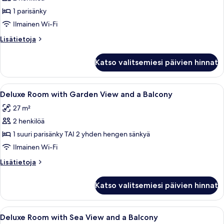
1 parisänky
Ilmainen Wi-Fi
Lisätietoja
Lisätietoja
huoneesta
Kahden
Katso valitsemiesi päivien hinnat
hengen
standard-
huone
Avaa
Ylelliset vuodevaatteet, untuvapeitot,
3
Deluxe Room with Garden View and a Balcony
kaikki
27 m²
huonetyypin
2 henkilöä
Deluxe
Room
1 suuri parisänky TAI 2 yhden hengen sänkyä
with
Ilmainen Wi-Fi
Garden
Lisätietoja
Lisätietoja
View
huoneesta
and
Deluxe
Katso valitsemiesi päivien hinnat
Room
a
with
Balcony
Garden
Avaa
Ylelliset vuodevaatteet, untuvapeitot,
kuvat
2
View
Deluxe Room with Sea View and a Balcony
kaikki