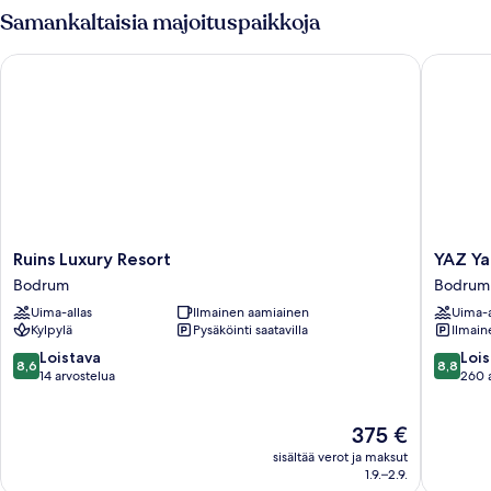
Samankaltaisia majoituspaikkoja
Ruins Luxury Resort
YAZ Yali
Ruins
YAZ
Ruins Luxury Resort
YAZ Ya
Luxury
Yalikava
Bodrum
Bodrum
Resort
Bodrum
Uima-allas
Ilmainen aamiainen
Uima-a
Bodrum
Kylpylä
Pysäköinti saatavilla
Ilmain
8.6
8.8
Loistava
Lois
8,6
8,8
kautta
kautta
14 arvostelua
260 
10,
10,
Loistava,
Loistava,
Hinta
375 €
14
260
on
arvostelua
arvostel
sisältää verot ja maksut
375 €
1.9.–2.9.