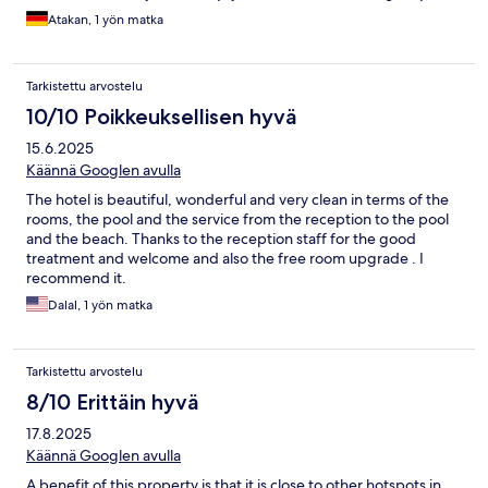
dileğiyle!
Atakan, 1 yön matka
Tarkistettu arvostelu
10/10 Poikkeuksellisen hyvä
15.6.2025
Käännä Googlen avulla
The hotel is beautiful, wonderful and very clean in terms of the
rooms, the pool and the service from the reception to the pool
and the beach. Thanks to the reception staff for the good
treatment and welcome and also the free room upgrade . I
recommend it.
Dalal, 1 yön matka
Tarkistettu arvostelu
8/10 Erittäin hyvä
17.8.2025
Käännä Googlen avulla
A benefit of this property is that it is close to other hotspots in