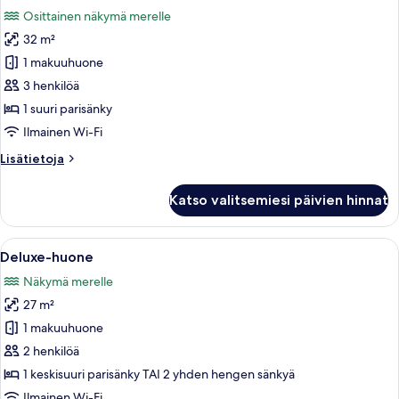
kaikki
Osittainen näkymä merelle
huonetyypin
32 m²
Superior-
huone
1 makuuhuone
kuvat
3 henkilöä
1 suuri parisänky
Ilmainen Wi-Fi
Lisätietoja
Lisätietoja
huoneesta
Superior-
Katso valitsemiesi päivien hinnat
huone
Avaa
Hotellihuone, jossa on suuri sänky, ka
1
Deluxe-huone
kaikki
Näkymä merelle
huonetyypin
27 m²
Deluxe-
huone
1 makuuhuone
kuvat
2 henkilöä
1 keskisuuri parisänky TAI 2 yhden hengen sänkyä
Ilmainen Wi-Fi