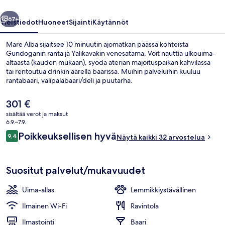
llinen
Seuraava
67+
Yleistiedot
Huoneet
Sijainti
Käytännöt
Mare Alba sijaitsee 10 minuutin ajomatkan päässä kohteista
Gundoganin ranta ja Yalıkavakin venesatama. Voit nauttia ulkouima-
altaasta (kauden mukaan), syödä aterian majoituspaikan kahvilassa
tai rentoutua drinkin äärellä baarissa. Muihin palveluihin kuuluu
rantabaari, välipalabaari/deli ja puutarha.
Nykyinen
301 €
hinta
sisältää verot ja maksut
on
6.9.–7.9.
Yksityinen ranta, ilmaisia rantacabaño
301 €
Arvostelut
Poikkeuksellisen hyvä
9,4
Näytä kaikki 32 arvostelua
9,4 kautta 10.
Suositut palvelut/mukavuudet
Uima-allas
Lemmikkiystävällinen
Ilmainen Wi-Fi
Ravintola
Ilmastointi
Baari