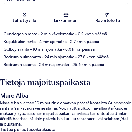
Kartta
Lähettyvillä
Liikkuminen
Ravintoloita
Gundoganin ranta
- 2 min kävelymatka
- 0.2 km:n päässä
Küçükbükin ranta
- 4 min ajomatka
- 2.7 km:n päässä
Golkoyn ranta
- 10 min ajomatka
- 8.3 km:n päässä
Bodrumin uimaranta
- 24 min ajomatka
- 27.8 km:n päässä
Bodrumin satama
- 24 min ajomatka
- 25.6 km:n päässä
Tietoja majoituspaikasta
Mare Alba
Mare Alba sijaitsee 10 minuutin ajomatkan päässä kohteista Gundoganin
ranta ja Yalıkavakin venesatama. Voit nauttia ulkouima-altaasta (kauden
mukaan), syödä aterian majoituspaikan kahvilassa tai rentoutua drinkin
äärellä baarissa. Muihin palveluihin kuuluu rantabaari, välipalabaari/deli
ja puutarha.
Tietoa peruutusoikeuksista