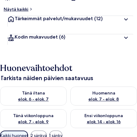
Näytä kaikki
Tärkeimmät palvelut/mukavuudet
(12)
Kodin mukavuudet
(6)
Huonevaihtoehdot
Tarkista näiden päivien saatavuus
Tarkista tämän illan saatavuus elok. 6 - elok. 7
Tarkista huomisen saatavuus el
Tänä iltana
Huomenna
elok. 6 - elok. 7
elok. 7 - elok. 8
Tarkista tämän viikonlopun saatavuus elok. 7 - elok. 9
Tarkista ensi viikonlopun saatav
Tänä viikonloppuna
Ensi viikonloppuna
elok. 7 - elok. 9
elok. 14 - elok. 16
Huoneille
Kaikki huoneet
2 sänkyä
1 sänky