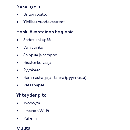
Nuku hyvin
Untuvapeitto
Ylelliset vuodevaatteet
Henkilökohtainen hygienia
Sadesuihkupää
Vain suihku
Saippua ja sampoo
Hiustenkuivaaja
Pyyhkeet
Hammasharja ja -tahna (pyynnöstä)
Vessapaperi
Yhteydenpito
Työpöytä
Ilmainen Wi-Fi
Puhelin
Muuta