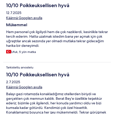
10/10 Poikkeuksellisen hyvä
12.7.2025
Käännä Googlen avulla
Mükemmel
Hem personel çok ilgiliydi hem de çok naziklerdi, kesinlikle tekrar
tercih ederim. Hatta uzatmak istedim bana yer açmak için çok
uğraştılar ancak sezonda yer olmadı mutlaka tekrar gideceğim
harika bir deneyimdi.
Ufuk, 5 yön matka
Tarkistettu arvostelu
10/10 Poikkeuksellisen hyvä
2.7.2025
Käännä Googlen avulla
Balayı gezi rotamızda konakladığımız otellerden biriydi ve
gerçekten çok memnun kaldık. Berat Bey’e özellikle teşekkür
ederiz; bizimle çok ilgilendi, her konuda yardımcı oldu ve bizi
kumsala kadar götürdü. Kendimizi çok özel hissettik.
Konaklamamız boyunca her şey mükemmeldi. Tekrar görüşmek