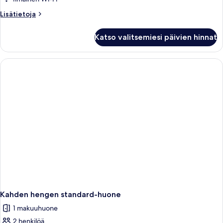
Lisätietoja
Lisätietoja
huoneesta
Deluxe-
Katso valitsemiesi päivien hinnat
huone
Kahden hengen standard-huone
1 makuuhuone
2 henkilöä