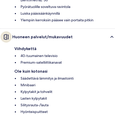
(senttimetriä): 36
Pyörätuolille soveltuva ravintola
Luiska pääsisäänkäynnillä
Ylempiin kerroksiin pääsee vain portaita pitkin
Huoneen palvelut/mukavuudet
Viihdykettä
40-tuumainen televisio
Premium-satelliittikanavat
Ole kuin kotonasi
Säädettävä lämmitys ja ilmastointi
Minibaari
Kylpytakit ja tohvelit
Lasten kylpytakit
Silitysrauta-/lauta
Hyönteispuitteet