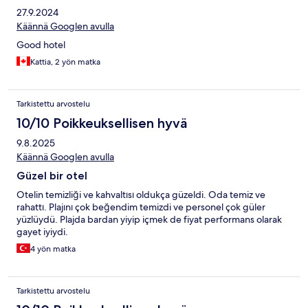
27.9.2024
Käännä Googlen avulla
Good hotel
Kattia, 2 yön matka
Tarkistettu arvostelu
10/10 Poikkeuksellisen hyvä
9.8.2025
Käännä Googlen avulla
Güzel bir otel
Otelin temizliği ve kahvaltısı oldukça güzeldi. Oda temiz ve
rahattı. Plajını çok beğendim temizdi ve personel çok güler
yüzlüydü. Plajda bardan yiyip içmek de fiyat performans olarak
gayet iyiydi.
4 yön matka
Tarkistettu arvostelu