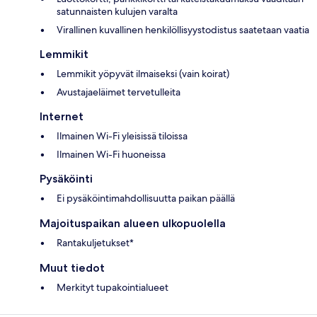
satunnaisten kulujen varalta
Virallinen kuvallinen henkilöllisyystodistus saatetaan vaatia
Lemmikit
Lemmikit yöpyvät ilmaiseksi (vain koirat)
Avustajaeläimet tervetulleita
Internet
Ilmainen Wi-Fi yleisissä tiloissa
Ilmainen Wi-Fi huoneissa
Pysäköinti
Ei pysäköintimahdollisuutta paikan päällä
Majoituspaikan alueen ulkopuolella
Rantakuljetukset*
Muut tiedot
Merkityt tupakointialueet