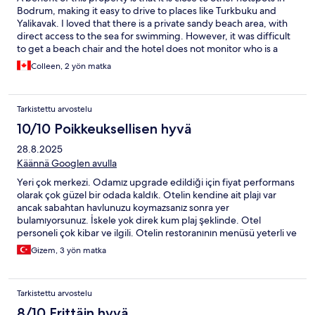
Bodrum, making it easy to drive to places like Turkbuku and
Yalikavak. I loved that there is a private sandy beach area, with
direct access to the sea for swimming. However, it was difficult
to get a beach chair and the hotel does not monitor who is a
guest of the hotel, so the chairs are always occupied.
Colleen, 2 yön matka
Tarkistettu arvostelu
10/10 Poikkeuksellisen hyvä
28.8.2025
Käännä Googlen avulla
Yeri çok merkezi. Odamız upgrade edildiği için fiyat performans
olarak çok güzel bir odada kaldık. Otelin kendine ait plajı var
ancak sabahtan havlunuzu koymazsanız sonra yer
bulamıyorsunuz. İskele yok direk kum plaj şeklinde. Otel
personeli çok kibar ve ilgili. Otelin restoranının menüsü yeterli ve
yemekler lezzetliydi. Otopark vale hizmeti var.
Gizem, 3 yön matka
Tarkistettu arvostelu
8/10 Erittäin hyvä