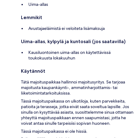
Uima-allas
Lemmikit
Avustajaeläimistä ei veloiteta lisämaksuja
Uima-allas, kylpylä ja kuntosali (jos saatavilla)
Kausiluontoinen uima-allas on käytettävissä
toukokuusta lokakuuhun
Käytännöt
Tätä majoituspaikkaa hallinnoi majoitusyritys. Se tarjoaa
majoitusta kaupankäynti-, ammatinharjoittamis- tai
liiketoimintatarkoituksissa.
Tässä majoituspaikassa on ulkotiloja, kuten parvekkeita,
patioita ja terasseja, jotka eivät saata soveltua lapsille. Jos
sinulla on kysyttävää asiasta, suosittelemme sinua ottamaan
yhteyttä majoituspaikkaan ennen saapumistasi, jotta he
voivat antaa sinulle tarpeisiisi sopivan huoneen.
Tässä majoituspaikassa ei ole hissiä.