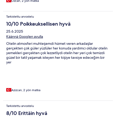
Ozcan, 2 yön matka
Tarkistettu arvostelu
10/10 Poikkeuksellisen hyvä
25.6.2025
Käännä Googlen avulla
Otelin atmosferi muhteşemdi hizmet veren arkadaşlar
gerçekten çok güler yüzlüler her konuda yardımcı oldular otelin
yemekleri gerçekten çok lezzetliydi otelin her yeri çok temizdi
güzel bir tatil yaşamak isteyen her kişiye tavsiye edeceğim bir
yer
Azizcan, 2 yön matka
Tarkistettu arvostelu
8/10 Erittäin hyvä