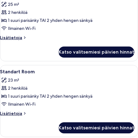
and
25 m²
a
huonetyypin
Balcony
2 henkilöä
Deluxe
Room
1 suuri parisänky TAI 2 yhden hengen sänkyä
with
Ilmainen Wi-Fi
Sea
Lisätietoja
Lisätietoja
View
huoneesta
and
Deluxe
Katso valitsemiesi päivien hinnat
Room
a
with
Balcony
Sea
Avaa
Ylelliset vuodevaatteet, untuvapeitot,
kuvat
2
View
Standart Room
kaikki
and
23 m²
a
huonetyypin
Balcony
2 henkilöä
Standart
Room
1 suuri parisänky TAI 2 yhden hengen sänkyä
kuvat
Ilmainen Wi-Fi
Lisätietoja
Lisätietoja
huoneesta
Standart
Katso valitsemiesi päivien hinnat
Room