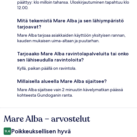
päättyy: klo milloin tahansa. Uloskirjautuminen tapahtuu klo
12.00.
Mitä tekemistä Mare Alba ja sen lähiympäristö
tarjoavat?
Mare Alba tarjoaa asiakkaiden käyttöön yksityisen rannan,
kauden mukaisen uima-altaan ja puutarhan.
Tarjoaako Mare Alba ravintolapalveluita tai onko
sen lähiseudulla ravintoloita?
Kyllä, paikan päällä on ravintola.
Millaisella alueella Mare Alba sijaitsee?
Mare Alba sijaitsee vain 2 minuutin kävelymatkan päässä
kohteesta Gundoganin ranta.
Mare Alba – arvostelut
Arvostelut
Poikkeuksellisen hyvä
9,4