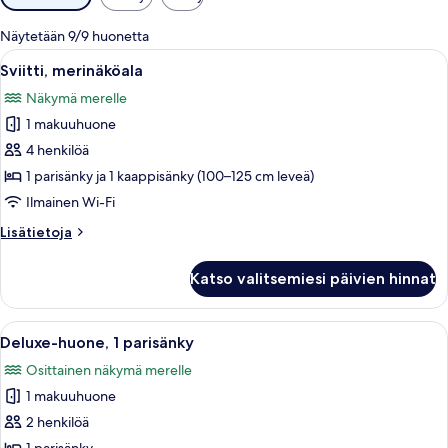
saatavilla
olevia
Näytetään 9/9 huonetta
suodattimia
Avaa
Moderni hotellihuone, jossa on lasisein
5
Sviitti, merinäköala
kaikki
Näkymä merelle
huonetyypin
1 makuuhuone
Sviitti,
merinäköala
4 henkilöä
kuvat
1 parisänky ja 1 kaappisänky (100–125 cm leveä)
Ilmainen Wi-Fi
Lisätietoja
Lisätietoja
huoneesta
Sviitti,
Katso valitsemiesi päivien hinnat
merinäköala
Avaa
Hotellihuone, jossa on suuri sänky, ka
4
Deluxe-huone, 1 parisänky
kaikki
Osittainen näkymä merelle
huonetyypin
1 makuuhuone
Deluxe-
huone,
2 henkilöä
1