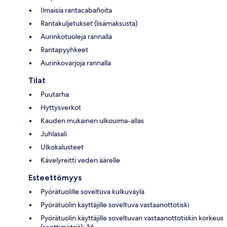
Ilmaisia rantacabañoita
Rantakuljetukset (lisämaksusta)
Aurinkotuoleja rannalla
Rantapyyhkeet
Aurinkovarjoja rannalla
Tilat
Puutarha
Hyttysverkot
Kauden mukainen ulkouima-allas
Juhlasali
Ulkokalusteet
Kävelyreitti veden äärelle
Esteettömyys
Pyörätuolille soveltuva kulkuväylä
Pyörätuolin käyttäjille soveltuva vastaanottotiski
Pyörätuolin käyttäjille soveltuvan vastaanottotiskin korkeus