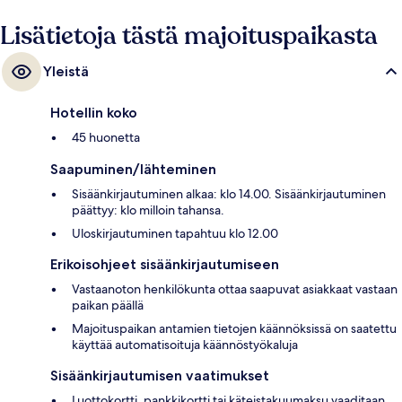
Lisätietoja tästä majoituspaikasta
Yleistä
Hotellin koko
45 huonetta
Saapuminen/lähteminen
Sisäänkirjautuminen alkaa: klo 14.00. Sisäänkirjautuminen
päättyy: klo milloin tahansa.
Uloskirjautuminen tapahtuu klo 12.00
Erikoisohjeet sisäänkirjautumiseen
Vastaanoton henkilökunta ottaa saapuvat asiakkaat vastaan
paikan päällä
Majoituspaikan antamien tietojen käännöksissä on saatettu
käyttää automatisoituja käännöstyökaluja
Sisäänkirjautumisen vaatimukset
Luottokortti, pankkikortti tai käteistakuumaksu vaaditaan