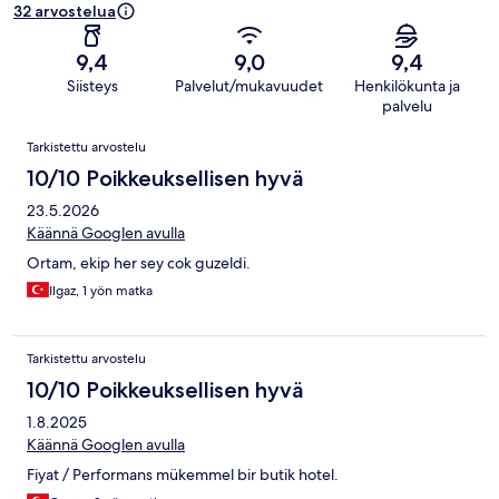
32 arvostelua
9,4
9,0
9,4
Siisteys
Palvelut/mukavuudet
Henkilökunta ja
palvelu
Arvostelut
Tarkistettu arvostelu
10/10 Poikkeuksellisen hyvä
23.5.2026
Käännä Googlen avulla
Ortam, ekip her sey cok guzeldi.
Ilgaz, 1 yön matka
Tarkistettu arvostelu
10/10 Poikkeuksellisen hyvä
1.8.2025
Käännä Googlen avulla
Fiyat / Performans mükemmel bir butik hotel.