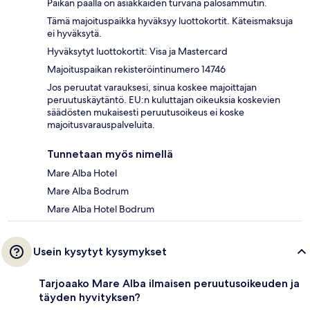
Paikan päällä on asiakkaiden turvana palosammutin.
Tämä majoituspaikka hyväksyy luottokortit. Käteismaksuja
ei hyväksytä.
Hyväksytyt luottokortit: Visa ja Mastercard
Majoituspaikan rekisteröintinumero 14746
Jos peruutat varauksesi, sinua koskee majoittajan
peruutuskäytäntö. EU:n kuluttajan oikeuksia koskevien
säädösten mukaisesti peruutusoikeus ei koske
majoitusvarauspalveluita.
Tunnetaan myös nimellä
Mare Alba Hotel
Mare Alba Bodrum
Mare Alba Hotel Bodrum
Usein kysytyt kysymykset
Tarjoaako Mare Alba ilmaisen peruutusoikeuden ja
täyden hyvityksen?