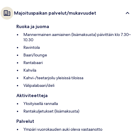
Majoituspaikan palvelut/mukavuudet
Ruoka ja juoma
Mannermainen aamiainen (lisämaksusta) päivittäin klo 7.30–
10.30
Ravintola
Baari/lounge
Rantabaari
Kahvila
Kahvi-/teetarjoilu yleisissä tiloissa
Välipalabaari/deli
Aktiviteetteja
Yksityisellä rannalla
Rantakuljetukset (lisämaksusta)
Palvelut
Ympäri vuorokauden auki oleva vastaanotto