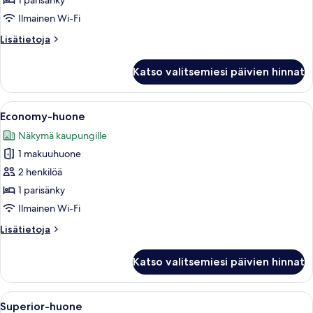
1 parisänky
parisänky
Ilmainen Wi-Fi
kuvat
Lisätietoja
Lisätietoja
huoneesta
Deluxe-
Katso valitsemiesi päivien hinnat
huone,
1
parisänky
Avaa
Moderni hotellihuone, jossa on suuri s
4
Economy-huone
kaikki
Näkymä kaupungille
huonetyypin
1 makuuhuone
Economy-
huone
2 henkilöä
kuvat
1 parisänky
Ilmainen Wi-Fi
Lisätietoja
Lisätietoja
huoneesta
Economy-
Katso valitsemiesi päivien hinnat
huone
Avaa
Moderni hotellihuone, jossa on suuri sä
1
Superior-huone