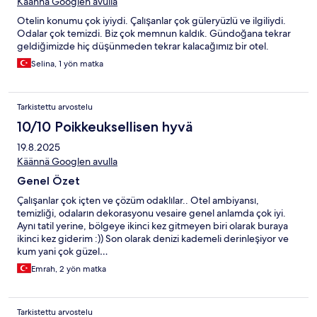
Käännä Googlen avulla
Otelin konumu çok iyiydi. Çalışanlar çok güleryüzlü ve ilgiliydi.
Odalar çok temizdi. Biz çok memnun kaldık. Gündoğana tekrar
geldiğimizde hiç düşünmeden tekrar kalacağımız bir otel.
Selina, 1 yön matka
Tarkistettu arvostelu
10/10 Poikkeuksellisen hyvä
19.8.2025
Käännä Googlen avulla
Genel Özet
Çalışanlar çok içten ve çözüm odaklılar.. Otel ambiyansı,
temizliği, odaların dekorasyonu vesaire genel anlamda çok iyi.
Aynı tatil yerine, bölgeye ikinci kez gitmeyen biri olarak buraya
ikinci kez giderim :)) Son olarak denizi kademeli derinleşiyor ve
kum yani çok güzel…
Emrah, 2 yön matka
Tarkistettu arvostelu