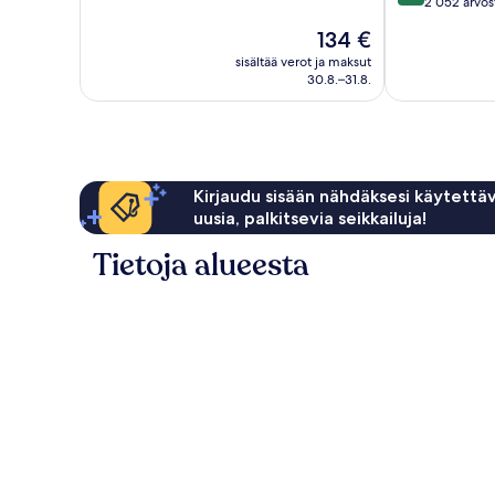
10,
kautta
2 052 arvos
Poikkeuksellisen
10,
Hinta
134 €
hyvä,
Upea,
on
1 014
2 052
sisältää verot ja maksut
134 €
arvostelua
30.8.–31.8.
arvostelua
Kirjaudu sisään nähdäksesi käytettäv
uusia, palkitsevia seikkailuja!
Tietoja alueesta