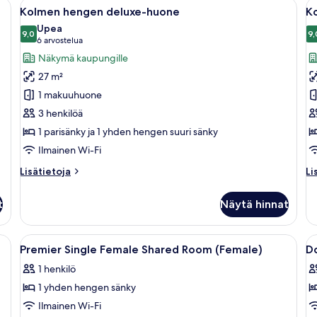
alkit katossa, pieni pöytä, jossa on puhelin, ja koristeellinen seinäelementti
Avaa
Hotellihuone, jossa on kaksi sänkyä, ty
A
5
Room
Kolmen hengen deluxe-huone
K
kaikki
ka
(Female)
Upea
huonetyypin
9,0
h
9,
9,0 kautta 10
(6
6 arvostelua
Kolmen
K
arvostelua)
Näkymä kaupungille
hengen
h
27 m²
deluxe-
l
1 makuuhuone
huone
k
3 henkilöä
kuvat
1 parisänky ja 1 yhden hengen suuri sänky
Ilmainen Wi-Fi
Lisätietoja
Li
Lisätietoja
Li
huoneesta
hu
Kolmen
K
t
Näytä hinnat
hengen
h
deluxe-
lu
huone
lokero huoneessa, pimennysverhot
Avaa
Ylelliset vuodevaatteet, tallelokero 
A
11
Premier Single Female Shared Room (Female)
D
kaikki
ka
1 henkilö
huonetyypin
h
1 yhden hengen sänky
Premier
D
Single
F
Ilmainen Wi-Fi