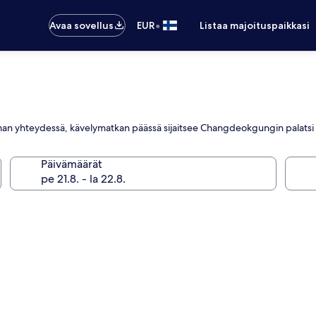
•
Avaa sovellus
EUR
Listaa majoituspaikkasi
eman yhteydessä, kävelymatkan päässä sijaitsee Changdeokgungin palatsi
Päivämäärät