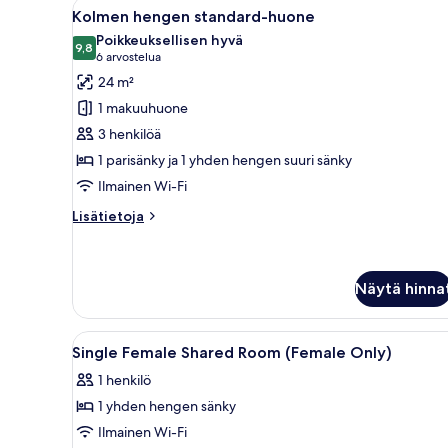
Avaa
Huoneessa on kaksi sänkyä, puup
7
(Female)
Kolmen hengen standard-huone
kaikki
Poikkeuksellisen hyvä
huonetyypin
9,8
9,8 kautta 10
(6
6 arvostelua
Kolmen
arvostelua)
24 m²
hengen
1 makuuhuone
standard-
3 henkilöä
huone
1 parisänky ja 1 yhden hengen suuri sänky
kuvat
Ilmainen Wi-Fi
Lisätietoja
Lisätietoja
huoneesta
Kolmen
hengen
standard-
Näytä hinna
huone
Avaa
Ylelliset vuodevaatteet, talle
13
Single Female Shared Room (Female Only)
kaikki
1 henkilö
huonetyypin
1 yhden hengen sänky
Single
Female
Ilmainen Wi-Fi