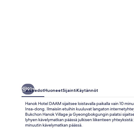
91+
Yleistiedot
Huoneet
Sijainti
Käytännöt
Hanok Hotel DAAM sijaitsee loistavalla paikalla vain 10 mi
Insa-dong. Ilmaisiin etuihin kuuluvat langaton internetyhtey
Bukchon Hanok Village ja Gyeongbokgungin palatsi sijaitse
lyhyen kävelymatkan päässä julkisen liikenteen yhteyksistä
minuutin kävelymatkan päässä.