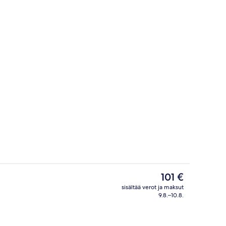
Puutarha
Nykyinen
101 €
hinta
sisältää verot ja maksut
on
9.8.–10.8.
Ulkopuoli
101 €