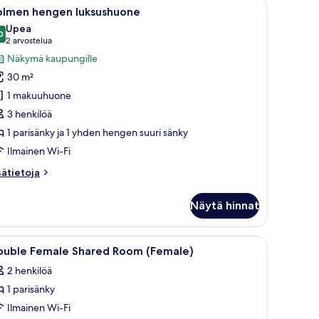
.
öpöytä ja televisio.
vaa
Huoneessa on kaksi sänkyä, joissa on puiset pää
6
olmen hengen luksushuone
ikki
Upea
uonetyypin
0
9,0 kautta 10
(2
2 arvostelua
olmen
arvostelua)
Näkymä kaupungille
engen
30 m²
uksushuone
1 makuuhuone
uvat
3 henkilöä
1 parisänky ja 1 yhden hengen suuri sänky
Ilmainen Wi-Fi
sätietoja
sätietoja
oneesta
olmen
Näytä hinnat
engen
ksushuone
huoneessa, pimennysverhot
vaa
Ylelliset vuodevaatteet, tallelokero huonees
11
ouble Female Shared Room (Female)
ikki
2 henkilöä
uonetyypin
1 parisänky
ouble
emale
Ilmainen Wi-Fi