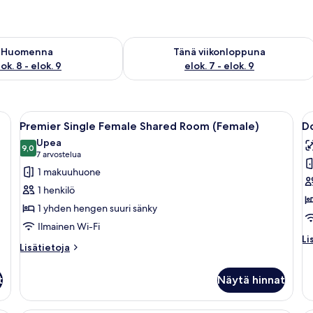
sen saatavuus elok. 8 - elok. 9
Tarkista tämän viikonlopun saatavuus e
Huomenna
Tänä viikonloppuna
ok. 8 - elok. 9
elok. 7 - elok. 9
lokero huoneessa, pimennysverhot
Avaa
Pieni huone, jossa on yksi sänky, puine
A
11
Premier Single Female Shared Room (Female)
D
kaikki
ka
Upea
huonetyypin
9,0
h
9,0 kautta 10
(7
7 arvostelua
Premier
D
arvostelua)
1 makuuhuone
Single
F
1 henkilö
Female
S
1 yhden hengen suuri sänky
Shared
R
Ilmainen Wi-Fi
Room
k
Li
Li
(Female)
Lisätietoja
Lisätietoja
hu
huoneesta
kuvat
Do
Premier
Fe
t
Näytä hinnat
Single
Sh
Female
R
Shared