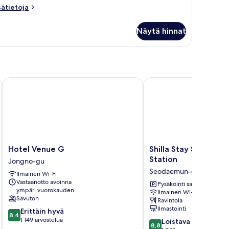
hared
sätietoja
sätietoja
oom
oneesta
uble
Female)
Näytä hinnat
male
uvat
ared
oom
emale)
Hotel Venue G
Shilla Stay Seodaemun 
Hotel
Shilla
Hotel Venue G
Shilla Stay Seodaem
Venue
Stay
Station
Jongno-gu
G
Seodaemun
Seodaemun-gu
Ilmainen Wi-Fi
Jongno-
Seoul
Vastaanotto avoinna
gu
Station
Pysäköinti saatavilla
ympäri vuorokauden
Ilmainen Wi-Fi
Seodaemun-
Savuton
Ravintola
gu
Ilmastointi
8.4
Erittäin hyvä
8,4
kautta
1 149 arvostelua
8.8
Loistava
8,8