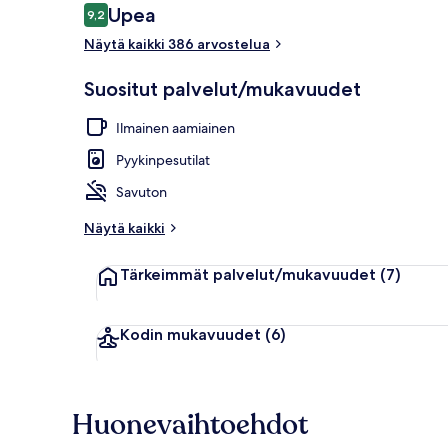
Arvostelut
Upea
9,2
9,2 kautta 10.
Näytä kaikki 386 arvostelua
Majoituspaik
Suositut palvelut/mukavuudet
Ilmainen aamiainen
Pyykinpesutilat
Savuton
Näytä kaikki
Tärkeimmät palvelut/mukavuudet
(7)
Kodin mukavuudet
(6)
Huonevaihtoehdot