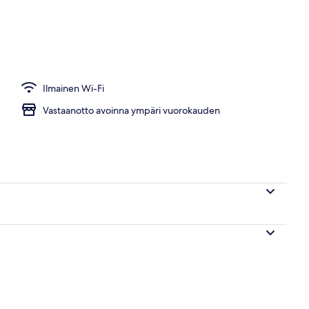
an sisäänkäynti
Ilmainen Wi-Fi
Vastaanotto avoinna ympäri vuorokauden