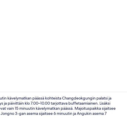
Käytävä
nuutin kävelymatkan päässä kohteista Changdeokgungin palatsi ja
s ja päivittäin klo 7.00–10.00 tarjottava buffetaamiainen. Lisäksi
vat vain 15 minuutin kävelymatkan päässä. Majoituspaikka sijaitsee
Aula
: Jongno 3-gan asema sijaitsee 6 minuutin ja Angukin asema 7