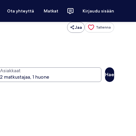
Ota yhteyttä
Matkat
Kirjaudu sisään
Jaa
Tallenna
Asiakkaat
Hae