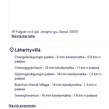
19 Yulgok-ro 6-gil, Jongno-gu, Seoul, 03131
Näytä kartalla
Lähettyvillä
Changdeokgungin palatsi
- 5 min kävelymatka
- 0.5 km:n
päässä
Cheonggyecheon
- 12 min kävelymatka
- 1.1 km:n päässä
Kart
Gyeongbokgungin palatsi
- 14 min kävelymatka
- 1.2 km:n
päässä
Bukchon Hanok Village
- 14 min kävelymatka
- 1.3 km:n
päässä
Gwanghwamun
- 16 min kävelymatka
- 1.4 km:n päässä
Näytä enemmän