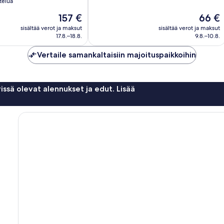
10,
telua
Upea,
Hinta
Hinta
157 €
66 €
1 007
on
on
arvostelua
sisältää verot ja maksut
sisältää verot ja maksut
157 €
66 €
17.8.–18.8.
9.8.–10.8.
Vertaile samankaltaisiin majoituspaikkoihin
issä olevat alennukset ja edut. Lisää