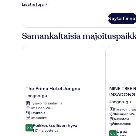
Shared
Lisätietoja
Lisätietoja
Room
huoneesta
Single
(Female
Näytä hinna
Female
Only)
Shared
kuvat
Room
Samankaltaisia majoituspaikk
(Female
Only)
The Prima Hotel Jongno
NINE TREE B
The
NINE
The Prima Hotel Jongno
NINE TREE 
Prima
TREE
INSADONG
Jongno-gu
Hotel
BY
Jongno-gu
Pysäköinti saatavilla
Jongno
PARNAS
Ilmainen Wi-Fi
Jongno-
SEOUL
Pysäköinti saa
Ravintola
Ilmainen Wi-
gu
INSADONG
Ilmastointi
Ravintola
Jongno-
Ilmastointi
9.4
Poikkeuksellisen hyvä
gu
9,4
kautta
1 014 arvostelua
9.2
Upea
9,2