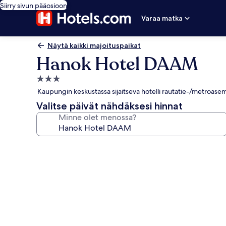
Siirry sivun pääosioon
Varaa matka
Näytä kaikki majoituspaikat
Hanok Hotel DAAM
3.0
tähden
Kaupungin keskustassa sijaitseva hotelli rautatie-/metroas
majoituspaikka
Valitse päivät nähdäksesi hinnat
Minne olet menossa?
Majoituspaikan
Hanok
Hotel
DAAM
valokuvagalleria