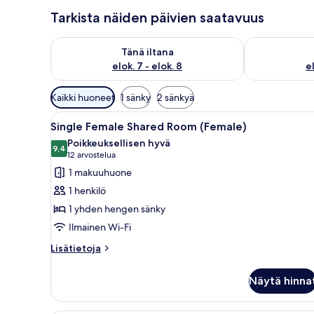
Tarkista näiden päivien saatavuus
Tarkista tämän illan saatavuus elok. 7 - elok. 8
Tarkista huomi
Tänä iltana
elok. 7 - elok. 8
el
Huoneille
Kaikki huoneet
1 sänky
2 sänkyä
saatavilla
Avaa
Ylelliset vuodevaatteet, talle
olevia
16
Single Female Shared Room (Female)
kaikki
suodattimia
Poikkeuksellisen hyvä
huonetyypin
9,4
9,4 kautta 10
(12
12 arvostelua
Single
arvostelua)
1 makuuhuone
Female
1 henkilö
Shared
1 yhden hengen sänky
Room
Ilmainen Wi-Fi
(Female)
kuvat
Lisätietoja
Lisätietoja
huoneesta
Single
Näytä hinna
Female
Shared
Room