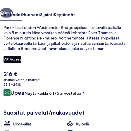
llinen
Seuraava
122+
Yleistiedot
Huoneet
Sijainti
Käytännöt
Park Plaza London Westminster Bridge sijaitsee loistavalla paikalla
vain 5 minuutin kävelymatkan päässä kohteista River Thames ja
Florence Nightingale -museo. Voit hemmotella itseäsi kylpylässä
vartalokääreellä tai käsi- ja jalkahoidolla ja nauttia aamiaista, lounasta
ja illallista Brasserie Joel -ravintolassa, joka on yksi tämän
majoituspaikan 2 ravintolasta. Sen erikoisuuksiin kuuluu ranskalainen
keittiö. Muihin palveluihin kuuluu sisäuima-allas, baari/aulabaari ja
VIP Access
ympäri vuorokauden auki oleva kuntokeskus. Asiakkaat pitävät
majoituspaikasta sen keskeisen sijainnin ja lähialueen nähtävyyksien
Nykyinen
216 €
vuoksi ja siksi, että se sijaitsee lähellä julkisen liikenteen yhteyksiä:
Egyptinpuuvillaiset lakanat, ylelliset 
hinta
Lambeth Northin metroasema sijaitsee 5 minuutin ja Westminsterin
sisältää verot ja maksut
on
23.8.–24.8.
metroasema 7 minuutin kävelymatkan päässä.
216 €
Arvostelut
Upea
9,0
Näytä kaikki 6 175 arvostelua
9,0 kautta 10.
Suositut palvelut/mukavuudet
Uima-allas
Kylpylä