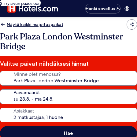
Siirry sivun pääosioon
Hanki sovellus
Näytä kaikki majoituspaikat
Park Plaza London Westminster
Bridge
Valitse päivät nähdäksesi hinnat
Minne olet menossa?
Päivämäärät
Asiakkaat
Hae