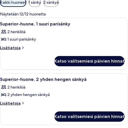
Huoneille
Kaikki huoneet
1 sänky
2 sänkyä
saatavilla
olevia
Näytetään 12/12 huonetta
suodattimia
Avaa
Hotellihuone, jossa on suuri sänky, yöpö
5
Superior-huone, 1 suuri parisänky
kaikki
2 henkilöä
huonetyypin
1 suuri parisänky
Superior-
huone,
Lisätietoja
Lisätietoja
huoneesta
1
Superior-
suuri
Katso valitsemiesi päivien hinnat
huone,
parisänky
1
kuvat
suuri
Avaa
Moderni hotellihuone, jossa on suuri 
5
parisänky
Superior-huone, 2 yhden hengen sänkyä
kaikki
2 henkilöä
huonetyypin
2 yhden hengen sänkyä
Superior-
huone,
Lisätietoja
Lisätietoja
huoneesta
2
Superior-
yhden
Katso valitsemiesi päivien hinnat
huone,
hengen
2