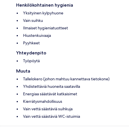
Henkilökohtainen hygienia
Yksityinen kylpyhuone
Vain suihku
Ilmaiset hygieniatuotteet
Hiustenkuivaaja
Pyyhkeet
Yhteydenpito
Työpöytä
Muuta
Tallelokero (johon mahtuu kannettava tietokone)
Yhdistettäviä huoneita saatavilla
Energiaa säästävät katkaisimet
Kierrätysmahdollisuus
Vain vettä säästäviä suihkuja
Vain vettä säästäviä WC-istuimia