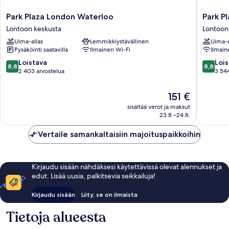
Park
Park
Park Plaza London Waterloo
Park P
Plaza
Plaza
Lontoon keskusta
Lontoon
London
London
Uima-allas
Lemmikkiystävällinen
Uima-a
Waterloo
Riverba
Pysäköinti saatavilla
Ilmainen Wi-Fi
Ilmain
Lontoon
Lontoon
keskusta
keskust
8.8
8.8
Loistava
Lois
8,8
8,8
kautta
kautta
2 403 arvostelua
3 544
10,
10,
Loistava,
Loistava,
Hinta
151 €
2 403
3 544
on
sisältää verot ja maksut
arvostelua
arvostel
151 €
23.8.–24.8.
Vertaile samankaltaisiin majoituspaikkoihin
Kirjaudu sisään nähdäksesi käytettävissä olevat alennukset ja
edut. Lisää uusia, palkitsevia seikkailuja!
Kirjaudu sisään
Liity, se on ilmaista
Tietoja alueesta