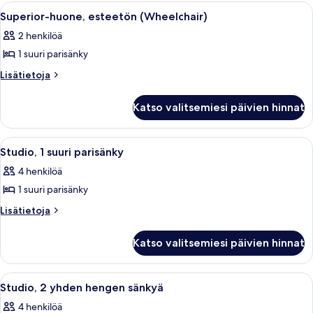
sänkyä
yhden
Avaa
Hotellihuone, jossa on sänky, työpöytä,
5
hengen
kuvat
Superior-huone, esteetön (Wheelchair)
kaikki
sänkyä
2 henkilöä
huonetyypin
1 suuri parisänky
Superior-
huone,
Lisätietoja
Lisätietoja
huoneesta
esteetön
Superior-
(Wheelchair)
Katso valitsemiesi päivien hinnat
huone,
kuvat
esteetön
(Wheelchair)
Avaa
Hotellihuone, jossa on suuri sänky, ole
10
Studio, 1 suuri parisänky
kaikki
4 henkilöä
huonetyypin
1 suuri parisänky
Studio,
1
Lisätietoja
Lisätietoja
huoneesta
suuri
Studio,
parisänky
Katso valitsemiesi päivien hinnat
1
kuvat
suuri
parisänky
Avaa
Hotellihuone, jossa on kaksi sänkyä, t
8
Studio, 2 yhden hengen sänkyä
kaikki
4 henkilöä
huonetyypin