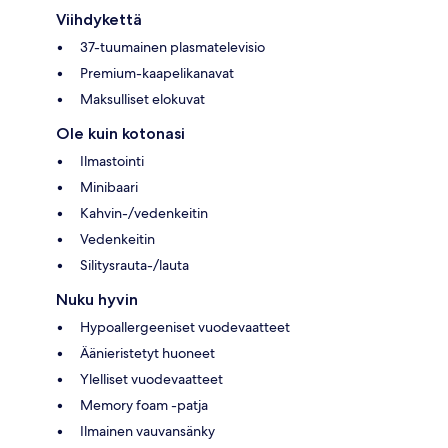
Viihdykettä
37-tuumainen plasmatelevisio
Premium-kaapelikanavat
Maksulliset elokuvat
Ole kuin kotonasi
Ilmastointi
Minibaari
Kahvin-/vedenkeitin
Vedenkeitin
Silitysrauta-/lauta
Nuku hyvin
Hypoallergeeniset vuodevaatteet
Äänieristetyt huoneet
Ylelliset vuodevaatteet
Memory foam -patja
Ilmainen vauvansänky