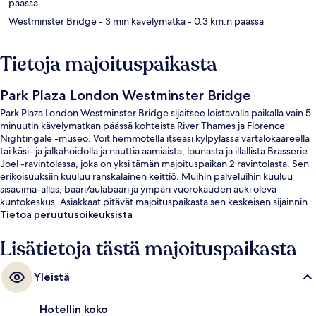
päässä
Westminster Bridge
- 3 min kävelymatka
- 0.3 km:n päässä
Tietoja majoituspaikasta
Park Plaza London Westminster Bridge
Park Plaza London Westminster Bridge sijaitsee loistavalla paikalla vain 5
minuutin kävelymatkan päässä kohteista River Thames ja Florence
Nightingale -museo. Voit hemmotella itseäsi kylpylässä vartalokääreellä
tai käsi- ja jalkahoidolla ja nauttia aamiaista, lounasta ja illallista Brasserie
Joel -ravintolassa, joka on yksi tämän majoituspaikan 2 ravintolasta. Sen
erikoisuuksiin kuuluu ranskalainen keittiö. Muihin palveluihin kuuluu
sisäuima-allas, baari/aulabaari ja ympäri vuorokauden auki oleva
kuntokeskus. Asiakkaat pitävät majoituspaikasta sen keskeisen sijainnin
ja lähialueen nähtävyyksien vuoksi ja siksi, että se sijaitsee lähellä julkisen
Tietoa peruutusoikeuksista
liikenteen yhteyksiä: Lambeth Northin metroasema sijaitsee 5 minuutin
ja Westminsterin metroasema 7 minuutin kävelymatkan päässä.
Lisätietoja tästä majoituspaikasta
Yleistä
Hotellin koko