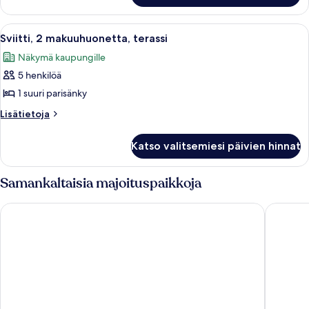
makuuhuonetta
Avaa
Moderni olohuone, jossa on sohva, noj
9
Sviitti, 2 makuuhuonetta, terassi
kaikki
Näkymä kaupungille
huonetyypin
5 henkilöä
Sviitti,
2
1 suuri parisänky
makuuhuonetta,
Lisätietoja
Lisätietoja
terassi
huoneesta
Sviitti,
kuvat
Katso valitsemiesi päivien hinnat
2
makuuhuonetta,
terassi
Samankaltaisia majoituspaikkoja
Park Plaza London Waterloo
Park Pla