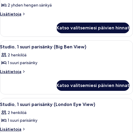
2 yhden hengen sänkyä
Studio,
2
Lisätietoja
Lisätietoja
huoneesta
yhden
Studio,
hengen
Katso valitsemiesi päivien hinnat
2
sänkyä
yhden
kuvat
hengen
Avaa
Moderni hotellihuone, jossa on suuri s
7
sänkyä
Studio, 1 suuri parisänky (Big Ben View)
kaikki
2 henkilöä
huonetyypin
1 suuri parisänky
Studio,
1
Lisätietoja
Lisätietoja
huoneesta
suuri
Studio,
parisänky
Katso valitsemiesi päivien hinnat
1
(Big
suuri
Ben
parisänky
Avaa
Hotellihuone, josta on näkymä London 
9
(Big
View)
Studio, 1 suuri parisänky (London Eye View)
kaikki
Ben
kuvat
2 henkilöä
View)
huonetyypin
1 suuri parisänky
Studio,
1
Lisätietoja
Lisätietoja