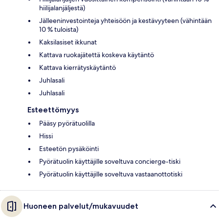
hiilijalanjäljestä)
Jälleeninvestointeja yhteisöön ja kestävyyteen (vähintään
10 % tuloista)
Kaksilasiset ikkunat
Kattava ruokajätettä koskeva käytäntö
Kattava kierrätyskäytäntö
Juhlasali
Juhlasali
Esteettömyys
Pääsy pyörätuolilla
Hissi
Esteetön pysäköinti
Pyörätuolin käyttäjille soveltuva concierge-tiski
Pyörätuolin käyttäjille soveltuva vastaanottotiski
Huoneen palvelut/mukavuudet