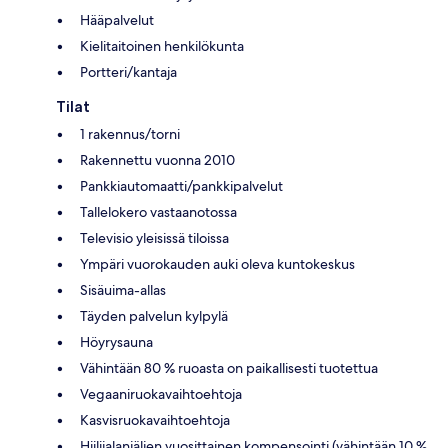
Hääpalvelut
Kielitaitoinen henkilökunta
Portteri/kantaja
Tilat
1 rakennus/torni
Rakennettu vuonna 2010
Pankkiautomaatti/pankkipalvelut
Tallelokero vastaanotossa
Televisio yleisissä tiloissa
Ympäri vuorokauden auki oleva kuntokeskus
Sisäuima-allas
Täyden palvelun kylpylä
Höyrysauna
Vähintään 80 % ruoasta on paikallisesti tuotettua
Vegaaniruokavaihtoehtoja
Kasvisruokavaihtoehtoja
Hiilijalanjäljen vuosittainen kompensointi (vähintään 10 %