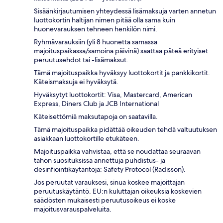
Sisäänkirjautumisen yhteydessä lisämaksuja varten annetun
luottokortin haltijan nimen pitää olla sama kuin
huonevarauksen tehneen henkilön nimi.
Ryhmävarauksiin (yli 8 huonetta samassa
majoituspaikassa/samoina päivinä) saattaa päteä erityiset
peruutusehdot tai -lisämaksut.
Tämä majoituspaikka hyväksyy luottokortit ja pankkikortit.
Käteismaksuja ei hyväksytä.
Hyväksytyt luottokortit: Visa, Mastercard, American
Express, Diners Club ja JCB International
Käteisettömiä maksutapoja on saatavilla.
Tämä majoituspaikka pidättää oikeuden tehdä valtuutuksen
asiakkaan luottokortille etukäteen.
Majoituspaikka vahvistaa, että se noudattaa seuraavan
tahon suosituksissa annettuja puhdistus- ja
desinfiointikäytäntöjä: Safety Protocol (Radisson).
Jos peruutat varauksesi, sinua koskee majoittajan
peruutuskäytäntö. EU:n kuluttajan oikeuksia koskevien
säädösten mukaisesti peruutusoikeus ei koske
majoitusvarauspalveluita.