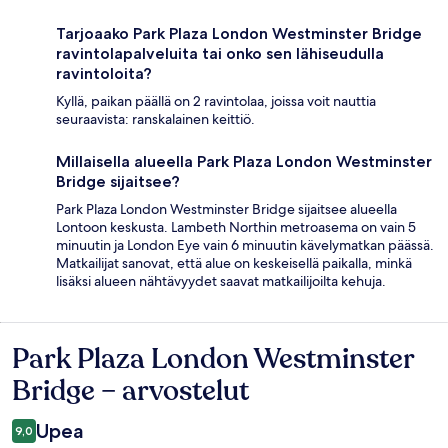
Tarjoaako Park Plaza London Westminster Bridge
ravintolapalveluita tai onko sen lähiseudulla
ravintoloita?
Kyllä, paikan päällä on 2 ravintolaa, joissa voit nauttia
seuraavista: ranskalainen keittiö.
Millaisella alueella Park Plaza London Westminster
Bridge sijaitsee?
Park Plaza London Westminster Bridge sijaitsee alueella
Lontoon keskusta. Lambeth Northin metroasema on vain 5
minuutin ja London Eye vain 6 minuutin kävelymatkan päässä.
Matkailijat sanovat, että alue on keskeisellä paikalla, minkä
lisäksi alueen nähtävyydet saavat matkailijoilta kehuja.
Park Plaza London Westminster
Arvostelut
Bridge – arvostelut
Upea
9,0