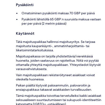
Pysäköinti
Omatoiminen pysäköinti maksaa 70 GBP per päivä
Pysäköinti lähistöllä 65 GBP:n suuruista maksua vastaan
per per päivä (2 metrin päässä)
Käytännöt
Tätä majoituspaikkaa hallinnoi majoitusyritys. Se tarjoaa
majoitusta kaupankäynti-, ammatinharjoittamis- tai
liiketoimintatarkoituksissa.
Majoituspaikassa on tarjolla yhdistettäviä/vierekkäisiä
huoneita, joiden saatavuus on rajoitettua. Niitä voi pyytää
ottamalla yhteyttä majoituspaikkaan. Yhteystiedot löytyvät
varausvahvistuksesta.
Vain majoituspaikkaan rekisteröityneet asiakkaat voivat
oleskella huoneissa.
Paikan päältä löytyvät palosammutin, palovaroitin ja
ensiapupakkaus takaavat asiakkaiden turvallisuuden.
Tämä majoituspaikka toivottaa tervetulleiksi kaikki asiakkaat
seksuaaliseen suuntautumiseen tai sukupuoli-identiteettiin
katsomatta (LGBTQ+ -ystävällinen).