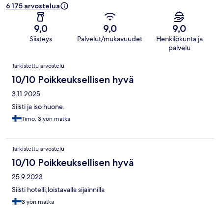
6 175 arvostelua
9,0
9,0
9,0
Siisteys
Palvelut/mukavuudet
Henkilökunta ja
palvelu
Arvostelut
Tarkistettu arvostelu
10/10 Poikkeuksellisen hyvä
3.11.2025
Siisti ja iso huone.
Timo, 3 yön matka
Tarkistettu arvostelu
10/10 Poikkeuksellisen hyvä
25.9.2023
Siisti hotelli,loistavalla sijainnilla
3 yön matka