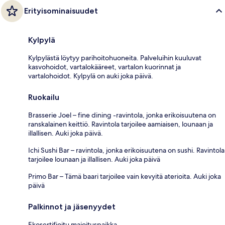
Erityisominaisuudet
Kylpylä
Kylpylästä löytyy parihoitohuoneita. Palveluihin kuuluvat
kasvohoidot, vartalokääreet, vartalon kuorinnat ja
vartalohoidot. Kylpylä on auki joka päivä.
Ruokailu
Brasserie Joel – fine dining -ravintola, jonka erikoisuutena on
ranskalainen keittiö. Ravintola tarjoilee aamiaisen, lounaan ja
illallisen. Auki joka päivä.
Ichi Sushi Bar – ravintola, jonka erikoisuutena on sushi. Ravintola
tarjoilee lounaan ja illallisen. Auki joka päivä
Primo Bar – Tämä baari tarjoilee vain kevyitä aterioita. Auki joka
päivä
Palkinnot ja jäsenyydet
Ekosertifioitu majoituspaikka