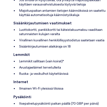
käyttäen varausvahvistuksesta löytyviä tietoja
Majoituspaikan antamien tietojen käännöksissä on saatettu
käyttää automatisoituja käännöstyökaluja
Sisäänkirjautumisen vaatimukset
Luottokortti, pankkikortti tai käteistakuumaksu vaaditaan
satunnaisten kulujen varalta
Virallinen kuvallinen henkilöllisyystodistus saatetaan vaatia
Sisäänkirjautumisen alaikäraja on 18
Lemmikit
Lemmikit sallitaan (vain koirat)*
Avustajaeläimet tervetulleita
Ruoka- ja vesikulhot käytettävissä
Internet
Ilmainen Wi-Fi yleisissä tiloissa
Pysäköinti
Itsepalvelupysäköinti paikan päällä (70 GBP per päivä)