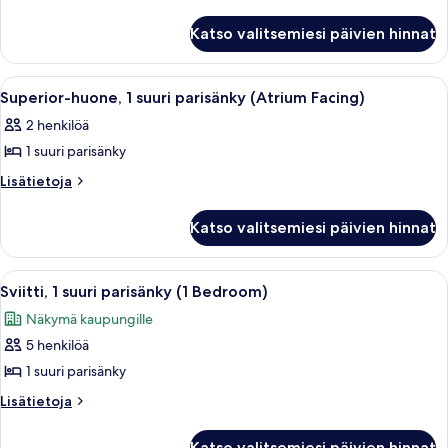
huoneesta
suuri
Studio,
parisänky
Katso valitsemiesi päivien hinnat
1
(London
suuri
Eye
parisänky
Avaa
Hotellihuone, jossa on sänky, työpöytä,
5
(London
View)
Superior-huone, 1 suuri parisänky (Atrium Facing)
kaikki
Eye
kuvat
2 henkilöä
View)
huonetyypin
1 suuri parisänky
Superior-
huone,
Lisätietoja
Lisätietoja
huoneesta
1
Superior-
suuri
Katso valitsemiesi päivien hinnat
huone,
parisänky
1
(Atrium
suuri
Avaa
Egyptinpuuvillaiset lakanat, ylelliset 
8
parisänky
Facing)
Sviitti, 1 suuri parisänky (1 Bedroom)
kaikki
(Atrium
kuvat
Näkymä kaupungille
Facing)
huonetyypin
5 henkilöä
Sviitti,
1
1 suuri parisänky
suuri
Lisätietoja
Lisätietoja
parisänky
huoneesta
Sviitti,
(1
Katso valitsemiesi päivien hinnat