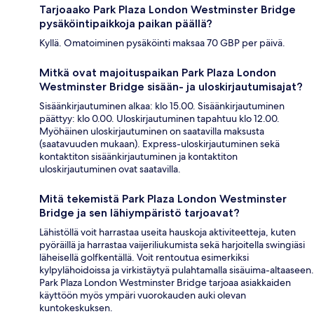
Tarjoaako Park Plaza London Westminster Bridge
pysäköintipaikkoja paikan päällä?
Kyllä. Omatoiminen pysäköinti maksaa 70 GBP per päivä.
Mitkä ovat majoituspaikan Park Plaza London
Westminster Bridge sisään- ja uloskirjautumisajat?
Sisäänkirjautuminen alkaa: klo 15.00. Sisäänkirjautuminen
päättyy: klo 0.00. Uloskirjautuminen tapahtuu klo 12.00.
Myöhäinen uloskirjautuminen on saatavilla maksusta
(saatavuuden mukaan). Express-uloskirjautuminen sekä
kontaktiton sisäänkirjautuminen ja kontaktiton
uloskirjautuminen ovat saatavilla.
Mitä tekemistä Park Plaza London Westminster
Bridge ja sen lähiympäristö tarjoavat?
Lähistöllä voit harrastaa useita hauskoja aktiviteetteja, kuten
pyöräillä ja harrastaa vaijeriliukumista sekä harjoitella swingiäsi
läheisellä golfkentällä. Voit rentoutua esimerkiksi
kylpylähoidoissa ja virkistäytyä pulahtamalla sisäuima-altaaseen.
Park Plaza London Westminster Bridge tarjoaa asiakkaiden
käyttöön myös ympäri vuorokauden auki olevan
kuntokeskuksen.