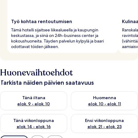
Työ kohtaa rentoutumisen
Kulinaa
Tämä hotelli sijaitsee liikealueella ja kaupungin
Ranskala
keskustassa, ja siinä on 24h-business center ja
ravintol
kokoushuoneita. Täyden palvelun kylpylä ja baari
(vähintä
odottavat töiden jälkeen.
aamiaisv
Huonevaihtoehdot
Tarkista näiden päivien saatavuus
Tarkista tämän illan saatavuus elok. 9 - elok. 10
Tarkista huomisen saatavuus elo
Tänä iltana
Huomenna
elok. 9 - elok. 10
elok. 10 - elok. 11
Tarkista tämän viikonlopun saatavuus elok. 14 - elok. 16
Tarkista ensi viikonlopun saata
Tänä viikonloppuna
Ensi viikonloppuna
elok. 14 - elok. 16
elok. 21 - elok. 23