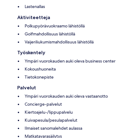
Lastenallas
Aktiviteetteja
Polkupyörävuokraamo lähistöllä
Golfmahdollisuus lähistöllä
Vaijeriliukumismahdollisuus lähistöllä
Työskentely
Ympäri vuorokauden auki oleva business center
Kokoushuoneita
Tietokonepiste
Palvelut
Ympäri vuorokauden auki oleva vastaanotto
Concierge-palvelut
Kiertoajelu-/lippupalvelu
Kuivapesula/pesulapalvelut
Ilmaiset sanomalehdet aulassa
Matkatavarasäilytys