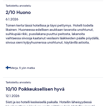
Tarkistettu arvostelu
2/10 Huono
6.1.2026
Toinen kerta tässä hotellissa ja täysi pettymys. Hotelli todella
likainen. Huoneessa edellisen asukkaan tavaroita unohtunut,
suihkupää rikki, pussilakana puuttui peitosta, lakanoita
vaihtaessa siivooja kaatanut vesilasini lääkkeiden päälle pöydällä,
siivous sieni kylpyhuonerssa unohtunut, käytävillä astioita,
lilainen kylpytakki, ammattitaidonton henkilökunta. Ei missään
tapauksessa rahan arvoinen paikka. Todella kallis 5 päivää
vietetty tässä kahden tähden arvoisessa hotellissa. En tule
uudestaan enää.
Merja, 5 yön matka
Tarkistettu arvostelu
10/10 Poikkeuksellisen hyvä
12.1.2026
Siisti ja iso hotelli keskeisellä paikalla. Hotellin läheisyydessä