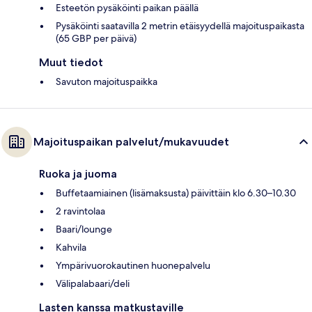
Esteetön pysäköinti paikan päällä
Pysäköinti saatavilla 2 metrin etäisyydellä majoituspaikasta
(65 GBP per päivä)
Muut tiedot
Savuton majoituspaikka
Majoituspaikan palvelut/mukavuudet
Ruoka ja juoma
Buffetaamiainen (lisämaksusta) päivittäin klo 6.30–10.30
2 ravintolaa
Baari/lounge
Kahvila
Ympärivuorokautinen huonepalvelu
Välipalabaari/deli
Lasten kanssa matkustaville