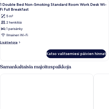
Avaa
Hotellihuone, jossa on sänky, kaksi tu
3
1 Double Bed Non-Smoking Standard Room Work Desk Wi-
kaikki
Fi Full Breakfast
huonetyypin
5 m²
1
2 henkilöä
Double
1 parisänky
Bed
Non-
Ilmainen Wi-Fi
Smoking
Lisätietoja
Lisätietoja
Standard
huoneesta
1
Room
Katso valitsemiesi päivien hinnat
Double
Work
Bed
Desk
Non-
Samankaltaisia majoituspaikkoja
Wi-
Smoking
Standard
Fi
Hotel Ullensvang
Eidfjord
Room
Full
Work
Breakfast
Desk
Wi-
kuvat
Fi
Full
Breakfast