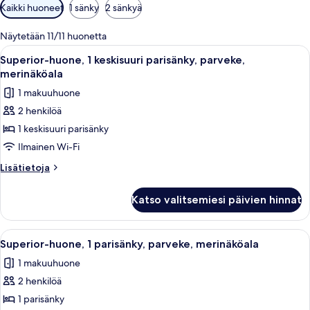
Huoneille
Kaikki huoneet
1 sänky
2 sänkyä
saatavilla
olevia
Näytetään 11/11 huonetta
suodattimia
Avaa
Hotellihuone, jossa on sänky, yöpöytä,
5
Superior-huone, 1 keskisuuri parisänky, parveke,
kaikki
merinäköala
huonetyypin
1 makuuhuone
Superior-
2 henkilöä
huone,
1 keskisuuri parisänky
1
keskisuuri
Ilmainen Wi-Fi
parisänky,
Lisätietoja
Lisätietoja
parveke,
huoneesta
Superior-
merinäköala
Katso valitsemiesi päivien hinnat
huone,
kuvat
1
keskisuuri
Avaa
Hotellihuone, jossa on sänky, yöpöytä,
8
parisänky,
Superior-huone, 1 parisänky, parveke, merinäköala
kaikki
parveke,
1 makuuhuone
merinäköala
huonetyypin
2 henkilöä
Superior-
huone,
1 parisänky