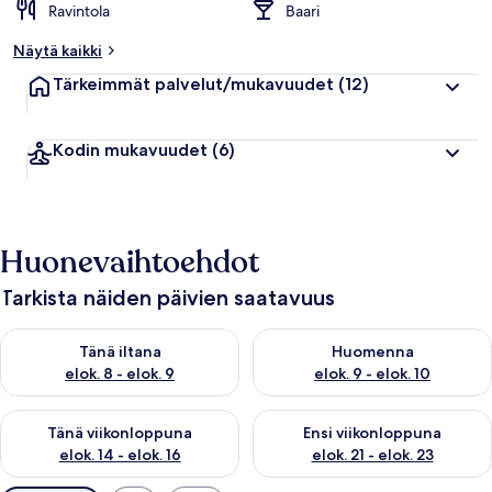
Ravintola
Baari
Näytä kaikki
Tärkeimmät palvelut/mukavuudet
(12)
Kodin mukavuudet
(6)
Huonevaihtoehdot
Tarkista näiden päivien saatavuus
Tarkista tämän illan saatavuus elok. 8 - elok. 9
Tarkista huomisen saatavuus el
Tänä iltana
Huomenna
elok. 8 - elok. 9
elok. 9 - elok. 10
Tarkista tämän viikonlopun saatavuus elok. 14 - elok. 16
Tarkista ensi viikonlopun saata
Tänä viikonloppuna
Ensi viikonloppuna
elok. 14 - elok. 16
elok. 21 - elok. 23