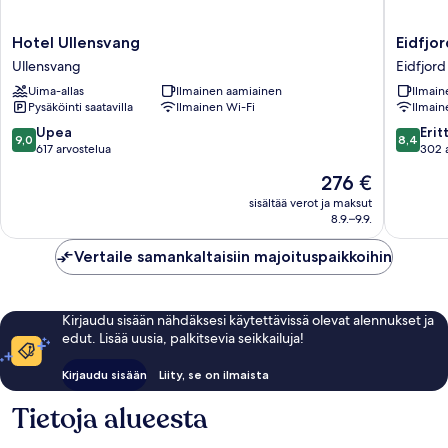
Hotel
Eidfjord
Hotel Ullensvang
Eidfjo
Ullensvang
Hotel
Ullensvang
Eidfjord
Ullensvang
Eidfjord
Uima-allas
Ilmainen aamiainen
Ilmain
Pysäköinti saatavilla
Ilmainen Wi-Fi
Ilmain
9.0
8.4
Upea
Erit
9,0
8,4
kautta
kautta
617 arvostelua
302 
10,
10,
Hinta
276 €
Upea,
Erittäin
on
617
hyvä,
sisältää verot ja maksut
276 €
8.9.–9.9.
arvostelua
302
arvostel
Vertaile samankaltaisiin majoituspaikkoihin
Kirjaudu sisään nähdäksesi käytettävissä olevat alennukset ja
edut. Lisää uusia, palkitsevia seikkailuja!
Kirjaudu sisään
Liity, se on ilmaista
Tietoja alueesta