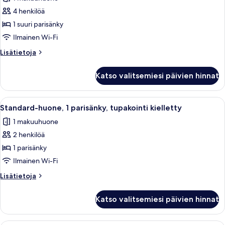
Junior-
4 henkilöä
sviitti,
1 suuri parisänky
1
suuri
Ilmainen Wi-Fi
parisänky,
Lisätietoja
Lisätietoja
parveke,
huoneesta
Junior-
merinäköala
Katso valitsemiesi päivien hinnat
sviitti,
(with
1
Sofabed)
suuri
Avaa
Hotellihuone, jossa on suuri sänky, ka
3
kuvat
parisänky,
Standard-huone, 1 parisänky, tupakointi kielletty
kaikki
parveke,
1 makuuhuone
merinäköala
huonetyypin
(with
2 henkilöä
Standard-
Sofabed)
huone,
1 parisänky
1
Ilmainen Wi-Fi
parisänky,
Lisätietoja
Lisätietoja
tupakointi
huoneesta
kielletty
Standard-
Katso valitsemiesi päivien hinnat
huone,
kuvat
1
parisänky,