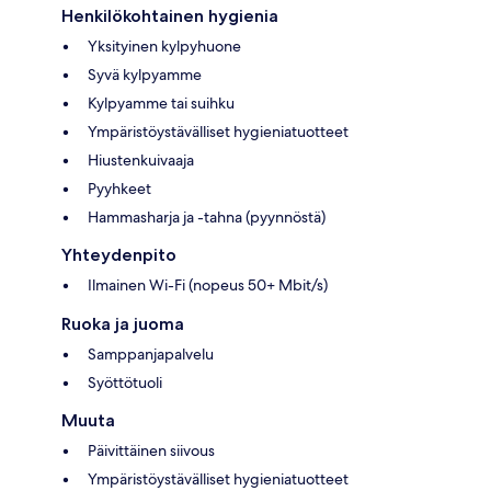
Henkilökohtainen hygienia
Yksityinen kylpyhuone
Syvä kylpyamme
Kylpyamme tai suihku
Ympäristöystävälliset hygieniatuotteet
Hiustenkuivaaja
Pyyhkeet
Hammasharja ja -tahna (pyynnöstä)
Yhteydenpito
Ilmainen Wi-Fi (nopeus 50+ Mbit/s)
Ruoka ja juoma
Samppanjapalvelu
Syöttötuoli
Muuta
Päivittäinen siivous
Ympäristöystävälliset hygieniatuotteet