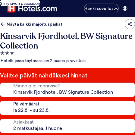
Siirry sivun pääosioon
Hanki sovellus
Näytä kaikki majoituspaikat
Kinsarvik Fjordhotel, BW Signature
Collection
3.0
tähden
Hotelli, jossa käytössäsi on 2 baaria ja ravintola
majoituspaikka
Valitse päivät nähdäksesi hinnat
Minne olet menossa?
Päivämäärät
Asiakkaat