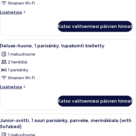
1
Ilmainen Wi-Fi
parisänky,
Lisätietoja
Lisätietoja
parveke,
huoneesta
merinäköala
Superior-
Katso valitsemiesi päivien hinnat
huone,
kuvat
1
parisänky,
Avaa
Makuuhuoneessa on sänky, työpöytä ja
6
parveke,
Deluxe-huone, 1 parisänky, tupakointi kielletty
kaikki
merinäköala
1 makuuhuone
huonetyypin
2 henkilöä
Deluxe-
huone,
1 parisänky
1
Ilmainen Wi-Fi
parisänky,
Lisätietoja
Lisätietoja
tupakointi
huoneesta
kielletty
Deluxe-
Katso valitsemiesi päivien hinnat
huone,
kuvat
1
parisänky,
Avaa
Hotellihuone, jossa on sänky, puinen hyl
6
tupakointi
Junior-sviitti, 1 suuri parisänky, parveke, merinäköala (with
kaikki
kielletty
Sofabed)
huonetyypin
1 makuuhuone