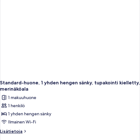
tupakointi
kielletty
Standard-huone, 1 yhden hengen sänky, tupakointi kielletty,
merinäköala
1 makuuhuone
1 henkilö
1 yhden hengen sänky
Ilmainen Wi-Fi
Lisätietoja
Lisätietoja
huoneesta