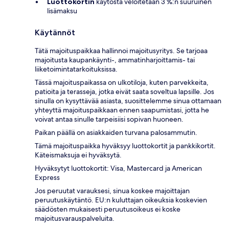
Luottokortin
käytöstä veloitetaan 3 %:n suuruinen
lisämaksu
Käytännöt
Tätä majoituspaikkaa hallinnoi majoitusyritys. Se tarjoaa
majoitusta kaupankäynti-, ammatinharjoittamis- tai
liiketoimintatarkoituksissa.
Tässä majoituspaikassa on ulkotiloja, kuten parvekkeita,
patioita ja terasseja, jotka eivät saata soveltua lapsille. Jos
sinulla on kysyttävää asiasta, suosittelemme sinua ottamaan
yhteyttä majoituspaikkaan ennen saapumistasi, jotta he
voivat antaa sinulle tarpeisiisi sopivan huoneen.
Paikan päällä on asiakkaiden turvana palosammutin.
Tämä majoituspaikka hyväksyy luottokortit ja pankkikortit.
Käteismaksuja ei hyväksytä.
Hyväksytyt luottokortit: Visa, Mastercard ja American
Express
Jos peruutat varauksesi, sinua koskee majoittajan
peruutuskäytäntö. EU:n kuluttajan oikeuksia koskevien
säädösten mukaisesti peruutusoikeus ei koske
majoitusvarauspalveluita.