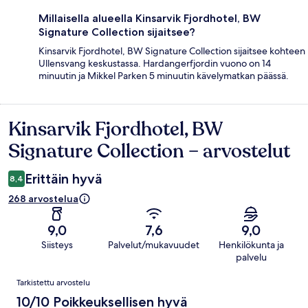
Millaisella alueella Kinsarvik Fjordhotel, BW
Signature Collection sijaitsee?
Kinsarvik Fjordhotel, BW Signature Collection sijaitsee kohteen
Ullensvang keskustassa. Hardangerfjordin vuono on 14
minuutin ja Mikkel Parken 5 minuutin kävelymatkan päässä.
Kinsarvik Fjordhotel, BW
Arvostelut
Signature Collection – arvostelut
Erittäin hyvä
8,4
268 arvostelua
9,0
7,6
9,0
Siisteys
Palvelut/mukavuudet
Henkilökunta ja
palvelu
Arvostelut
Tarkistettu arvostelu
10/10 Poikkeuksellisen hyvä