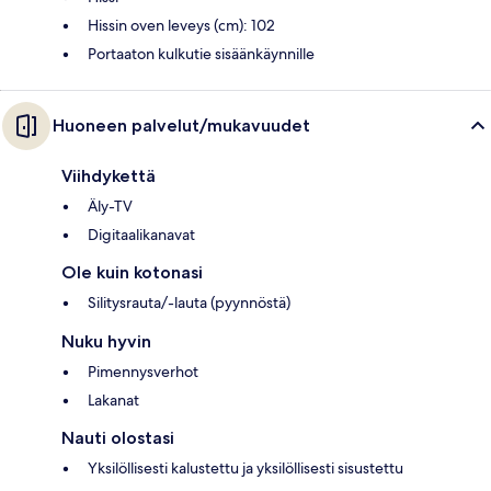
Hissin oven leveys (cm): 102
Portaaton kulkutie sisäänkäynnille
Huoneen palvelut/mukavuudet
Viihdykettä
Äly-TV
Digitaalikanavat
Ole kuin kotonasi
Silitysrauta/-lauta (pyynnöstä)
Nuku hyvin
Pimennysverhot
Lakanat
Nauti olostasi
Yksilöllisesti kalustettu ja yksilöllisesti sisustettu