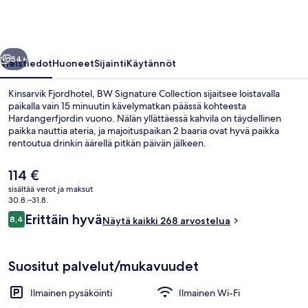
Collection
valokuvagalleria
llinen
Seuraava
54+
Yleistiedot
Huoneet
Sijainti
Käytännöt
Kinsarvik Fjordhotel, BW Signature Collection sijaitsee loistavalla
paikalla vain 15 minuutin kävelymatkan päässä kohteesta
Hardangerfjordin vuono. Nälän yllättäessä kahvila on täydellinen
paikka nauttia ateria, ja majoituspaikan 2 baaria ovat hyvä paikka
rentoutua drinkin äärellä pitkän päivän jälkeen.
Nykyinen
114 €
hinta
sisältää verot ja maksut
on
30.8.–31.8.
Huoneen varustelu
114 €
Arvostelut
Erittäin hyvä
8,4
Näytä kaikki 268 arvostelua
8,4 kautta 10.
Suositut palvelut/mukavuudet
Ilmainen pysäköinti
Ilmainen Wi-Fi