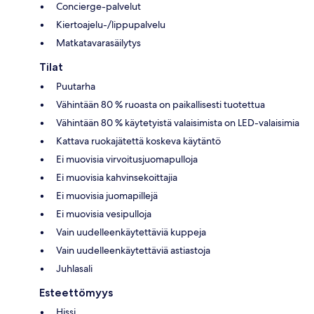
Concierge-palvelut
Kiertoajelu-/lippupalvelu
Matkatavarasäilytys
Tilat
Puutarha
Vähintään 80 % ruoasta on paikallisesti tuotettua
Vähintään 80 % käytetyistä valaisimista on LED-valaisimia
Kattava ruokajätettä koskeva käytäntö
Ei muovisia virvoitusjuomapulloja
Ei muovisia kahvinsekoittajia
Ei muovisia juomapillejä
Ei muovisia vesipulloja
Vain uudelleenkäytettäviä kuppeja
Vain uudelleenkäytettäviä astiastoja
Juhlasali
Esteettömyys
Hissi