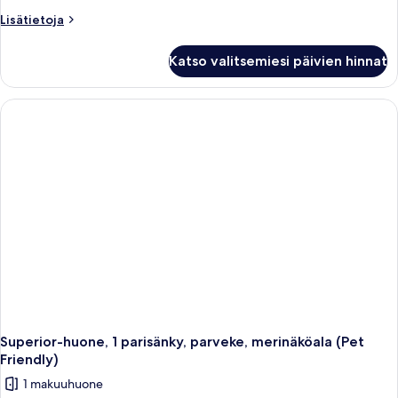
Lisätietoja
Lisätietoja
huoneesta
Standard-
Katso valitsemiesi päivien hinnat
huone,
useita
sänkyjä,
tupakointi
kielletty
Superior-huone, 1 parisänky, parveke, merinäköala (Pet
Friendly)
1 makuuhuone