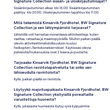
Signature Collection sisään- ja uloskirjautumisajat?
Sisäänkirjautuminen alkaa: klo 16.00. Sisäänkirjautuminen
päättyy: klo 20.00. Uloskirjautuminen tapahtuu klo 11.00.
Mitä tekemistä Kinsarvik Fjordhotel, BW Signature
Collection ja sen lähiympäristö tarjoavat?
Lähistöllä voit harrastaa monenlaisia aktiviteetteja, kuten
vaeltaa, ratsastaa ja maastopyöräillä. Muihin paikan päällä
oleviin aktiviteettimahdollisuuksiin kuuluu
helikopteri-/lentokonekierrokset. Käytössäsi olevia
palveluita/mukavuuksia ovat 2 baaria ja puutarha.
Tarjoaako Kinsarvik Fjordhotel, BW Signature
Collection ravintolapalveluita tai onko sen
lähiseudulla ravintoloita?
Kyllä, paikan päällä on ravintola.
Löytyykö majoituspaikasta Kinsarvik Fjordhotel, BW
Signature Collection yksityisillä porealtailla
varustettuja huoneita?
Kyllä, jokaisesta huoneesta löytyy syvä kylpyamme.