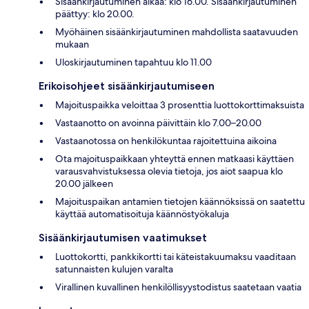
Sisäänkirjautuminen alkaa: klo 16.00. Sisäänkirjautuminen
päättyy: klo 20.00.
Myöhäinen sisäänkirjautuminen mahdollista saatavuuden
mukaan
Uloskirjautuminen tapahtuu klo 11.00
Erikoisohjeet sisäänkirjautumiseen
Majoituspaikka veloittaa 3 prosenttia luottokorttimaksuista
Vastaanotto on avoinna päivittäin klo 7.00–20.00
Vastaanotossa on henkilökuntaa rajoitettuina aikoina
Ota majoituspaikkaan yhteyttä ennen matkaasi käyttäen
varausvahvistuksessa olevia tietoja, jos aiot saapua klo
20.00 jälkeen
Majoituspaikan antamien tietojen käännöksissä on saatettu
käyttää automatisoituja käännöstyökaluja
Sisäänkirjautumisen vaatimukset
Luottokortti, pankkikortti tai käteistakuumaksu vaaditaan
satunnaisten kulujen varalta
Virallinen kuvallinen henkilöllisyystodistus saatetaan vaatia