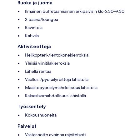
Ruoka ja juoma
Ilmainen buffetaamiainen arkipäivisin klo 6.30–9.30
2 baaria/loungea
Ravintola
Kahvila
Aktiviteetteja
Helikopteri-/lentokonekierroksia
Yleisiä viinitilakierroksia
Lähellä rantaa
Vaellus-/pyöräilyreittejä lähistöllä
Maastopyöräilymahdollisuus lähistöllä
Ratsastusmahdollisuus lähistöllä
Työskentely
Kokoushuoneita
Palvelut
Vastaanotto avoinna rajoitetusti