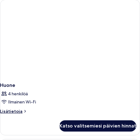
Wi-
Smoking
Deluxe
Fi
Room
Full
Work
Breakfast
Desk
Wi-
kuvat
Fi
Full
Breakfast
Huone
4 henkilöä
Ilmainen Wi-Fi
Lisätietoja
Lisätietoja
huoneesta
Huone
Katso valitsemiesi päivien hinnat