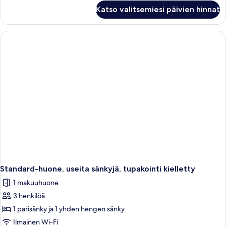
Standard-
Katso valitsemiesi päivien hinnat
huone,
1
yhden
hengen
sänky,
tupakointi
kielletty,
merinäköala
Standard-huone, useita sänkyjä, tupakointi kielletty
1 makuuhuone
3 henkilöä
1 parisänky ja 1 yhden hengen sänky
Ilmainen Wi-Fi