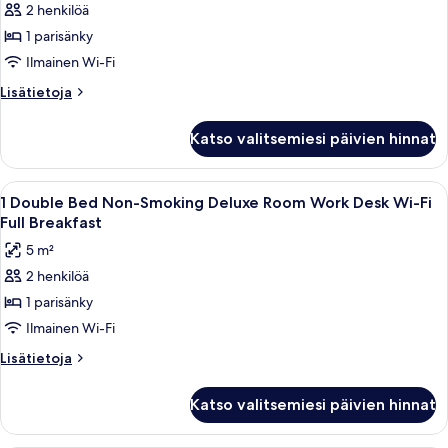
2 henkilöä
1 parisänky
Ilmainen Wi-Fi
Lisätietoja
Lisätietoja
huoneesta
Superior-
Katso valitsemiesi päivien hinnat
huone,
1
parisänky,
Avaa
Hotellihuone, jossa on sänky, työpöytä, 
6
parveke,
1 Double Bed Non-Smoking Deluxe Room Work Desk Wi-Fi
kaikki
merinäköala
Full Breakfast
(Pet
huonetyypin
5 m²
Friendly)
1
2 henkilöä
Double
1 parisänky
Bed
Non-
Ilmainen Wi-Fi
Smoking
Lisätietoja
Lisätietoja
Deluxe
huoneesta
1
Room
Katso valitsemiesi päivien hinnat
Double
Work
Bed
Desk
Non-