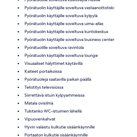
Pyörätuolin käyttäjille soveltuva vastaanottotiski
Pyörätuolin käyttäjille soveltuva kylpylä
Pyörätuolin käyttäjille soveltuva uima-allas
Pyörätuolin käyttäjille soveltuva kuntokeskus
Pyörätuolin käyttäjille soveltuva business center
Pyörätuolille soveltuva ravintola
Pyörätuolin käyttäjille soveltuva lounge
Visuaaliset hälyttimet käytävillä
Kaiteet portaikoissa
Pyörätuoleja saatavilla paikan päällä
Tekstitys televisiossa
Siirrettävä istuin kylpyammeissa
Matala ovisilmä
Tukitanko WC-istuimen lähellä
Vipuovenkahvat
Hyvin valaistu kulkutie sisäänkäynnille
Portaaton kulkutie sisäänkäynnille