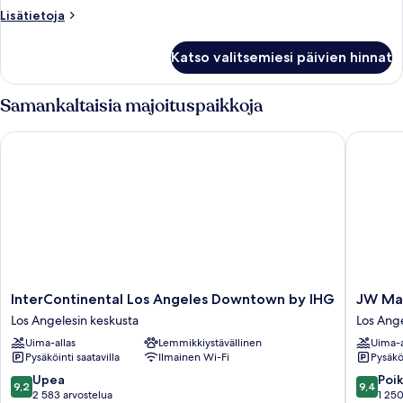
kulmassa
Lisätietoja
Lisätietoja
(City
huoneesta
View)
Huone,
Katso valitsemiesi päivien hinnat
1
kuvat
suuri
parisänky,
Samankaltaisia majoituspaikkoja
kulmassa
(City
InterContinental Los Angeles Downtown by IHG
JW Marri
View)
InterContinental
JW
InterContinental Los Angeles Downtown by IHG
JW Mar
Los
Marriott
Los Angelesin keskusta
Los Ange
Angeles
Los
Uima-allas
Lemmikkiystävällinen
Uima-a
Downtown
Angeles
Pysäköinti saatavilla
Ilmainen Wi-Fi
Pysäköi
by
L.A.
IHG
LIVE
9.2
9.4
Upea
Poik
9,2
9,4
Los
Los
kautta
kautta
2 583 arvostelua
1 250