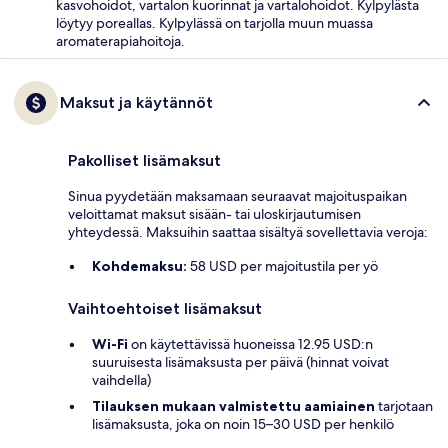
kasvohoidot, vartalon kuorinnat ja vartalohoidot. Kylpylästa
löytyy poreallas. Kylpylässä on tarjolla muun muassa
aromaterapiahoitoja.
Maksut ja käytännöt
Pakolliset lisämaksut
Sinua pyydetään maksamaan seuraavat majoituspaikan
veloittamat maksut sisään- tai uloskirjautumisen
yhteydessä. Maksuihin saattaa sisältyä sovellettavia veroja:
Kohdemaksu:
58 USD per majoitustila per yö
Vaihtoehtoiset lisämaksut
Wi-Fi
on käytettävissä huoneissa 12.95 USD:n
suuruisesta lisämaksusta per päivä (hinnat voivat
vaihdella)
Tilauksen mukaan valmistettu aamiainen
tarjotaan
lisämaksusta, joka on noin 15–30 USD per henkilö