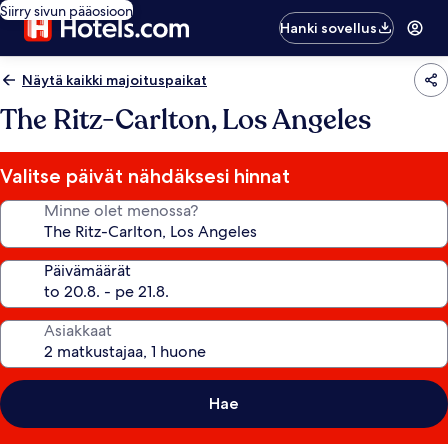
Siirry sivun pääosioon
Hanki sovellus
Näytä kaikki majoituspaikat
The Ritz-Carlton, Los Angeles
Valitse päivät nähdäksesi hinnat
Minne olet menossa?
Päivämäärät
Asiakkaat
Hae