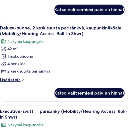
kaupunkinäköala
huoneesta
Deluxe-
(Mobility/Hearing
Katso valitsemiesi päivien hinnat
huone,
Accessible,
2
Tub)
keskisuurta
Avaa
Moderni hotellihuone, jossa on suuri 
5
kuvat
parisänkyä,
Deluxe-huone, 2 keskisuurta parisänkyä, kaupunkinäköala
kaikki
kaupunkinäköala
(Mobility/Hearing Access, Roll-In Shwr)
(Mobility/Hearing
huonetyypin
Näkymä kaupungille
Accessible,
Deluxe-
Tub)
42 m²
huone,
1 makuuhuone
2
keskisuurta
4 henkilöä
parisänkyä,
2 keskisuurta parisänkyä
kaupunkinäköala
Lisätietoja
Lisätietoja
(Mobility/Hearing
huoneesta
Access,
Deluxe-
Katso valitsemiesi päivien hinnat
huone,
Roll-
2
In
keskisuurta
Avaa
Moderni hotellihuone, jossa on suuri 
Shwr)
8
parisänkyä,
Executive-sviitti, 1 parisänky (Mobility/Hearing Access, Roll-
kaikki
kaupunkinäköala
kuvat
In Shwr)
(Mobility/Hearing
huonetyypin
Näkymä kaupungille
Access,
Executive-