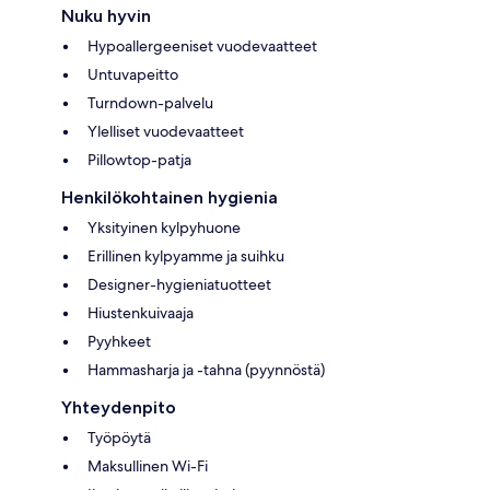
Nuku hyvin
Hypoallergeeniset vuodevaatteet
Untuvapeitto
Turndown-palvelu
Ylelliset vuodevaatteet
Pillowtop-patja
Henkilökohtainen hygienia
Yksityinen kylpyhuone
Erillinen kylpyamme ja suihku
Designer-hygieniatuotteet
Hiustenkuivaaja
Pyyhkeet
Hammasharja ja -tahna (pyynnöstä)
Yhteydenpito
Työpöytä
Maksullinen Wi-Fi