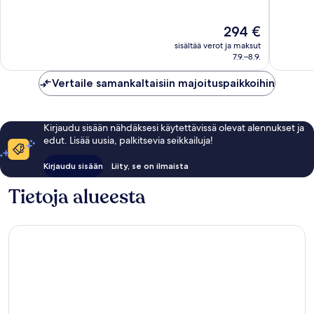
Angelesin
Angeles
10,
10,
keskusta
keskust
Upea,
Poikkeuk
Hinta
294 €
2 583
hyvä,
on
arvostelua
1 250
sisältää verot ja maksut
294 €
arvostel
7.9.–8.9.
Vertaile samankaltaisiin majoituspaikkoihin
Kirjaudu sisään nähdäksesi käytettävissä olevat alennukset ja
edut. Lisää uusia, palkitsevia seikkailuja!
Kirjaudu sisään
Liity, se on ilmaista
Tietoja alueesta