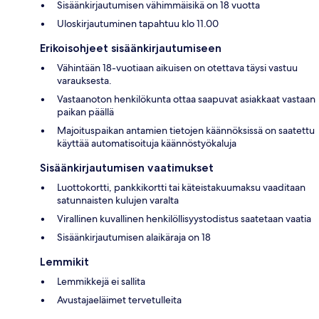
Sisäänkirjautumisen vähimmäisikä on 18 vuotta
Uloskirjautuminen tapahtuu klo 11.00
Erikoisohjeet sisäänkirjautumiseen
Vähintään 18-vuotiaan aikuisen on otettava täysi vastuu
varauksesta.
Vastaanoton henkilökunta ottaa saapuvat asiakkaat vastaan
paikan päällä
Majoituspaikan antamien tietojen käännöksissä on saatettu
käyttää automatisoituja käännöstyökaluja
Sisäänkirjautumisen vaatimukset
Luottokortti, pankkikortti tai käteistakuumaksu vaaditaan
satunnaisten kulujen varalta
Virallinen kuvallinen henkilöllisyystodistus saatetaan vaatia
Sisäänkirjautumisen alaikäraja on 18
Lemmikit
Lemmikkejä ei sallita
Avustajaeläimet tervetulleita