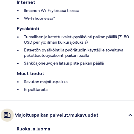
Internet
Ilmainen Wi-Fi yleisissä tiloissa
Wi-Fi huoneissa*
Pysäköinti
Turvallisen ja katettu valet-pysäköinti paikan päällä (71.50
USD per yö; ilman kulkurajoituksia)
Esteetön pysäköinti ja pyörätuolin käyttäjille soveltuva
pakettiautopysäköinti paikan päällä
Sähköajoneuvojen latauspiste paikan päällä
Muut tiedot
Savuton majoituspaikka
Ei polttareita
Majoituspaikan palvelut/mukavuudet
Ruoka ja juoma