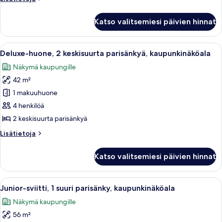
kaupunkinäköala
huoneesta
kuvat
Deluxe-
Katso valitsemiesi päivien hinnat
huone,
2
keskisuurta
Avaa
Moderni hotellihuone, jossa on suuri 
7
parisänkyä,
Deluxe-huone, 2 keskisuurta parisänkyä, kaupunkinäköala
kaikki
kaupunkinäköala
Näkymä kaupungille
huonetyypin
42 m²
Deluxe-
huone,
1 makuuhuone
2
4 henkilöä
keskisuurta
2 keskisuurta parisänkyä
parisänkyä,
Lisätietoja
Lisätietoja
kaupunkinäköala
huoneesta
kuvat
Deluxe-
Katso valitsemiesi päivien hinnat
huone,
2
keskisuurta
Avaa
Moderni hotellihuone, jossa on suuri 
12
parisänkyä,
Junior-sviitti, 1 suuri parisänky, kaupunkinäköala
kaikki
kaupunkinäköala
Näkymä kaupungille
huonetyypin
56 m²
Junior-