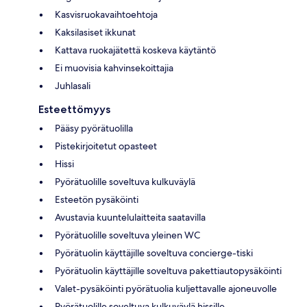
Kasvisruokavaihtoehtoja
Kaksilasiset ikkunat
Kattava ruokajätettä koskeva käytäntö
Ei muovisia kahvinsekoittajia
Juhlasali
Esteettömyys
Pääsy pyörätuolilla
Pistekirjoitetut opasteet
Hissi
Pyörätuolille soveltuva kulkuväylä
Esteetön pysäköinti
Avustavia kuuntelulaitteita saatavilla
Pyörätuolille soveltuva yleinen WC
Pyörätuolin käyttäjille soveltuva concierge-tiski
Pyörätuolin käyttäjille soveltuva pakettiautopysäköinti
Valet-pysäköinti pyörätuolia kuljettavalle ajoneuvolle
Pyörätuolille soveltuva kulkuväylä hissille