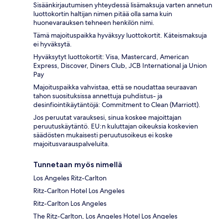
Sisäänkirjautumisen yhteydessä lisämaksuja varten annetun
luottokortin haltijan nimen pitää olla sama kuin
huonevarauksen tehneen henkilön nimi.
Tämä majoituspaikka hyväksyy luottokortit. Käteismaksuja
ei hyväksytä.
Hyväksytyt luottokortit: Visa, Mastercard, American
Express, Discover, Diners Club, JCB International ja Union
Pay
Majoituspaikka vahvistaa, että se noudattaa seuraavan
tahon suosituksissa annettuja puhdistus- ja
desinfiointikäytäntöjä: Commitment to Clean (Marriott).
Jos peruutat varauksesi, sinua koskee majoittajan
peruutuskäytäntö. EU:n kuluttajan oikeuksia koskevien
säädösten mukaisesti peruutusoikeus ei koske
majoitusvarauspalveluita.
Tunnetaan myös nimellä
Los Angeles Ritz-Carlton
Ritz-Carlton Hotel Los Angeles
Ritz-Carlton Los Angeles
The Ritz-Carlton, Los Angeles Hotel Los Angeles