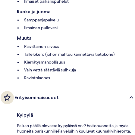
Ilmaiset paikallispuhelut
Ruoka ja juoma
Samppanjapalvelu
Ilmainen pullovesi
Muuta
Päivittäinen siivous
Tallelokero (johon mahtuu kannettava tietokone)
Kierrätysmahdollisuus
Vain vettä säästäviä suihkuja
Ravintolaopas
Erityisominaisuudet
Kylpylä
Paikan päällä olevassa kylpylässä on 9 hoitohuonetta ja myös
huoneita pariskunnillePalveluihin kuuluvat kuumakivihieronta,