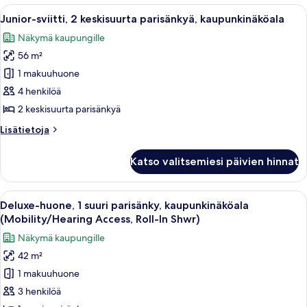
suuri
Avaa
Junior-sviitti, 2 keskisuurta parisänk
12
parisänky,
Junior-sviitti, 2 keskisuurta parisänkyä, kaupunkinäköala
kaikki
kaupunkinäköala
Näkymä kaupungille
huonetyypin
56 m²
Junior-
sviitti,
1 makuuhuone
2
4 henkilöä
keskisuurta
2 keskisuurta parisänkyä
parisänkyä,
Lisätietoja
Lisätietoja
kaupunkinäköala
huoneesta
kuvat
Junior-
Katso valitsemiesi päivien hinnat
sviitti,
2
keskisuurta
Avaa
Moderni hotellihuone, jossa on suuri s
7
parisänkyä,
Deluxe-huone, 1 suuri parisänky, kaupunkinäköala
kaikki
kaupunkinäköala
(Mobility/Hearing Access, Roll-In Shwr)
huonetyypin
Näkymä kaupungille
Deluxe-
42 m²
huone,
1 makuuhuone
1
suuri
3 henkilöä