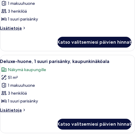
sviitti,
1 makuuhuone
1
3 henkilöä
suuri
1 suuri parisänky
parisänky,
Lisätietoja
Lisätietoja
kaupunkinäköala
huoneesta
kuvat
Junior-
Katso valitsemiesi päivien hinnat
sviitti,
1
suuri
Avaa
Moderni hotellihuone, jossa on suuri 
14
parisänky,
Deluxe-huone, 1 suuri parisänky, kaupunkinäköala
kaikki
kaupunkinäköala
Näkymä kaupungille
huonetyypin
51 m²
Deluxe-
huone,
1 makuuhuone
1
3 henkilöä
suuri
1 suuri parisänky
parisänky,
Lisätietoja
Lisätietoja
kaupunkinäköala
huoneesta
kuvat
Deluxe-
Katso valitsemiesi päivien hinnat
huone,
1