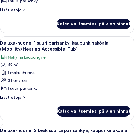
parisänky,
1 suuri parisänky
kaupunkinäköala
Lisätietoja
Lisätietoja
(Mobility/Hearing
huoneesta
Access,
Deluxe-
Katso valitsemiesi päivien hinnat
huone,
Roll-
1
In
suuri
Avaa
Moderni hotellihuone, jossa on suuri s
Shwr)
7
parisänky,
Deluxe-huone, 1 suuri parisänky, kaupunkinäköala
kaikki
kaupunkinäköala
kuvat
(Mobility/Hearing Accessible, Tub)
(Mobility/Hearing
huonetyypin
Näkymä kaupungille
Access,
Deluxe-
Roll-
42 m²
huone,
In
1 makuuhuone
1
Shwr)
suuri
3 henkilöä
parisänky,
1 suuri parisänky
kaupunkinäköala
Lisätietoja
Lisätietoja
(Mobility/Hearing
huoneesta
Accessible,
Deluxe-
Katso valitsemiesi päivien hinnat
huone,
Tub)
1
kuvat
suuri
Avaa
Moderni hotellihuone, jossa on suuri 
5
parisänky,
Deluxe-huone, 2 keskisuurta parisänkyä, kaupunkinäköala
kaikki