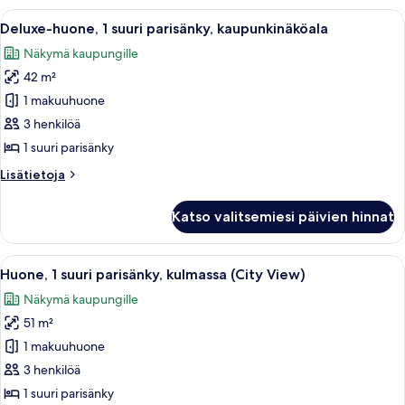
suuri
Avaa
Moderni hotellihuone, jossa on suuri s
9
parisänky,
Deluxe-huone, 1 suuri parisänky, kaupunkinäköala
kaikki
kaupunkinäköala
Näkymä kaupungille
huonetyypin
42 m²
Deluxe-
huone,
1 makuuhuone
1
3 henkilöä
suuri
1 suuri parisänky
parisänky,
Lisätietoja
Lisätietoja
kaupunkinäköala
huoneesta
kuvat
Deluxe-
Katso valitsemiesi päivien hinnat
huone,
1
suuri
Avaa
Moderni hotellihuone, jossa on suuri 
5
parisänky,
Huone, 1 suuri parisänky, kulmassa (City View)
kaikki
kaupunkinäköala
Näkymä kaupungille
huonetyypin
51 m²
Huone,
1
1 makuuhuone
suuri
3 henkilöä
parisänky,
1 suuri parisänky