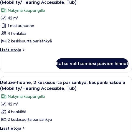
kaupunkinäköala
(Mobility/Hearing Accessible, Tub)
(Mobility/Hearing
huonetyypin
Näkymä kaupungille
Accessible,
Deluxe-
Tub)
42 m²
huone,
1 makuuhuone
2
keskisuurta
4 henkilöä
parisänkyä,
2 keskisuurta parisänkyä
kaupunkinäköala
Lisätietoja
Lisätietoja
(Mobility/Hearing
huoneesta
Accessible,
Deluxe-
Katso valitsemiesi päivien hinnat
huone,
Tub)
2
kuvat
keskisuurta
Avaa
Moderni hotellihuone, jossa on suuri 
5
parisänkyä,
Deluxe-huone, 2 keskisuurta parisänkyä, kaupunkinäköala
kaikki
kaupunkinäköala
(Mobility/Hearing Accessible, Tub)
(Mobility/Hearing
huonetyypin
Näkymä kaupungille
Accessible,
Deluxe-
Tub)
42 m²
huone,
4 henkilöä
2
keskisuurta
2 keskisuurta parisänkyä
parisänkyä,
Lisätietoja
Lisätietoja