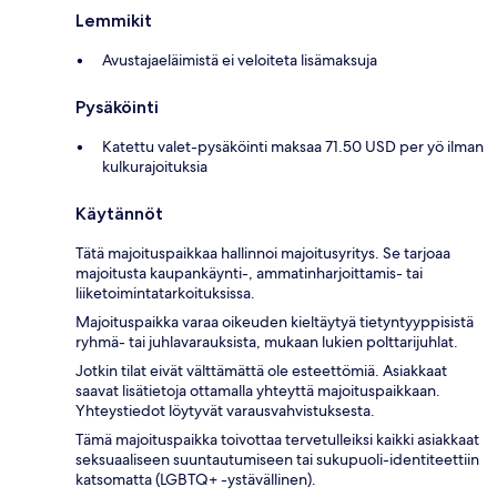
Lemmikit
Avustajaeläimistä ei veloiteta lisämaksuja
Pysäköinti
Katettu valet-pysäköinti maksaa 71.50 USD per yö ilman
kulkurajoituksia
Käytännöt
Tätä majoituspaikkaa hallinnoi majoitusyritys. Se tarjoaa
majoitusta kaupankäynti-, ammatinharjoittamis- tai
liiketoimintatarkoituksissa.
Majoituspaikka varaa oikeuden kieltäytyä tietyntyyppisistä
ryhmä- tai juhlavarauksista, mukaan lukien polttarijuhlat.
Jotkin tilat eivät välttämättä ole esteettömiä. Asiakkaat
saavat lisätietoja ottamalla yhteyttä majoituspaikkaan.
Yhteystiedot löytyvät varausvahvistuksesta.
Tämä majoituspaikka toivottaa tervetulleiksi kaikki asiakkaat
seksuaaliseen suuntautumiseen tai sukupuoli-identiteettiin
katsomatta (LGBTQ+ -ystävällinen).