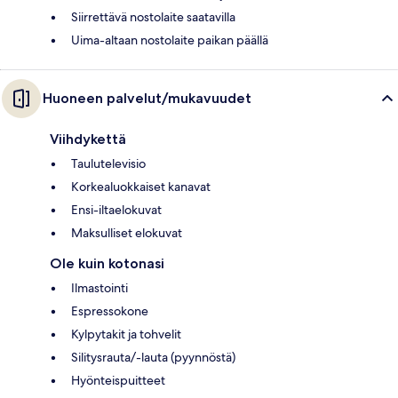
Siirrettävä nostolaite saatavilla
Uima-altaan nostolaite paikan päällä
Huoneen palvelut/mukavuudet
Viihdykettä
Taulutelevisio
Korkealuokkaiset kanavat
Ensi-iltaelokuvat
Maksulliset elokuvat
Ole kuin kotonasi
Ilmastointi
Espressokone
Kylpytakit ja tohvelit
Silitysrauta/-lauta (pyynnöstä)
Hyönteispuitteet