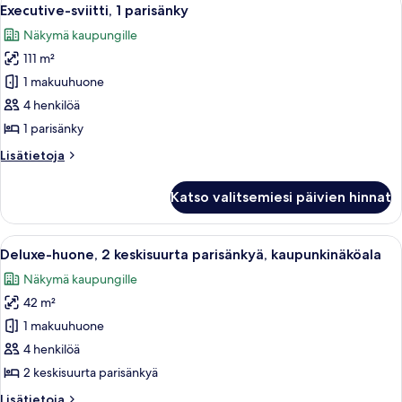
Avaa
16
Executive-sviitti, 1 parisänky
kaikki
Näkymä kaupungille
huonetyypin
111 m²
Executive-
sviitti,
1 makuuhuone
1
4 henkilöä
parisänky
1 parisänky
kuvat
Lisätietoja
Lisätietoja
huoneesta
Executive-
Katso valitsemiesi päivien hinnat
sviitti,
1
parisänky
Avaa
Moderni hotellihuone, jossa on suuri 
13
Deluxe-huone, 2 keskisuurta parisänkyä, kaupunkinäköala
kaikki
Näkymä kaupungille
huonetyypin
42 m²
Deluxe-
huone,
1 makuuhuone
2
4 henkilöä
keskisuurta
2 keskisuurta parisänkyä
parisänkyä,
Lisätietoja
Lisätietoja