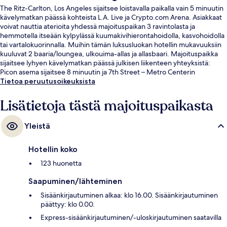
The Ritz-Carlton, Los Angeles sijaitsee loistavalla paikalla vain 5 minuutin
kävelymatkan päässä kohteista L.A. Live ja Crypto.com Arena. Asiakkaat
voivat nauttia aterioita yhdessä majoituspaikan 3 ravintolasta ja
hemmotella itseään kylpylässä kuumakivihierontahoidolla, kasvohoidolla
tai vartalokuorinnalla. Muihin tämän luksusluokan hotellin mukavuuksiin
kuuluvat 2 baaria/loungea, ulkouima-allas ja allasbaari. Majoituspaikka
sijaitsee lyhyen kävelymatkan päässä julkisen liikenteen yhteyksistä:
Picon asema sijaitsee 8 minuutin ja 7th Street – Metro Centerin
metroasema 13 minuutin kävelymatkan päässä.
Tietoa peruutusoikeuksista
Lisätietoja tästä majoituspaikasta
Yleistä
Hotellin koko
123 huonetta
Saapuminen/lähteminen
Sisäänkirjautuminen alkaa: klo 16.00. Sisäänkirjautuminen
päättyy: klo 0.00.
Express-sisäänkirjautuminen/-uloskirjautuminen saatavilla