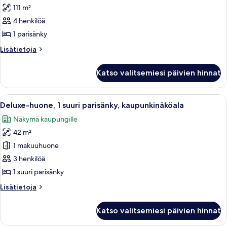
Roll-
111 m²
sviitti,
In
4 henkilöä
1
Shwr)
parisänky
1 parisänky
(Mobility/Hearing
Lisätietoja
Lisätietoja
Access,
huoneesta
Executive-
Roll-
Katso valitsemiesi päivien hinnat
sviitti,
In
1
Shwr)
parisänky
Avaa
Moderni hotellihuone, jossa on suuri s
15
kuvat
(Mobility/Hearing
Deluxe-huone, 1 suuri parisänky, kaupunkinäköala
kaikki
Access,
Näkymä kaupungille
Roll-
huonetyypin
In
42 m²
Deluxe-
Shwr)
huone,
1 makuuhuone
1
3 henkilöä
suuri
1 suuri parisänky
parisänky,
Lisätietoja
Lisätietoja
kaupunkinäköala
huoneesta
kuvat
Deluxe-
Katso valitsemiesi päivien hinnat
huone,
1