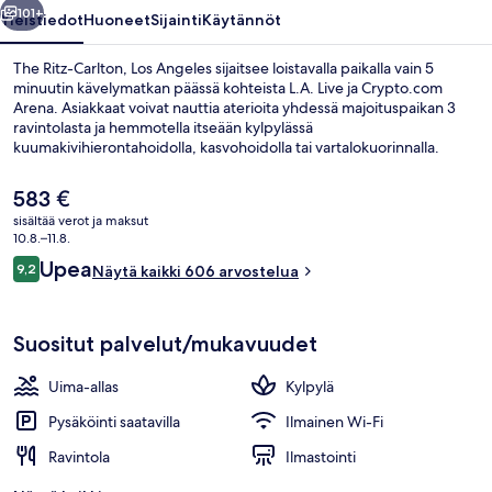
101+
Yleistiedot
Huoneet
Sijainti
Käytännöt
The Ritz-Carlton, Los Angeles sijaitsee loistavalla paikalla vain 5
minuutin kävelymatkan päässä kohteista L.A. Live ja Crypto.com
Arena. Asiakkaat voivat nauttia aterioita yhdessä majoituspaikan 3
ravintolasta ja hemmotella itseään kylpylässä
kuumakivihierontahoidolla, kasvohoidolla tai vartalokuorinnalla.
Muihin tämän luksusluokan hotellin mukavuuksiin kuuluvat 2
baaria/loungea, ulkouima-allas ja allasbaari. Majoituspaikka sijaitsee
Nykyinen
583 €
lyhyen kävelymatkan päässä julkisen liikenteen yhteyksistä: Picon
hinta
sisältää verot ja maksut
asema sijaitsee 8 minuutin ja 7th Street – Metro Centerin
on
10.8.–11.8.
metroasema 13 minuutin kävelymatkan päässä.
2 baaria, allasbaari
583 €
Arvostelut
Upea
9,2
Näytä kaikki 606 arvostelua
9,2 kautta 10.
Suositut palvelut/mukavuudet
Uima-allas
Kylpylä
Pysäköinti saatavilla
Ilmainen Wi-Fi
Ravintola
Ilmastointi