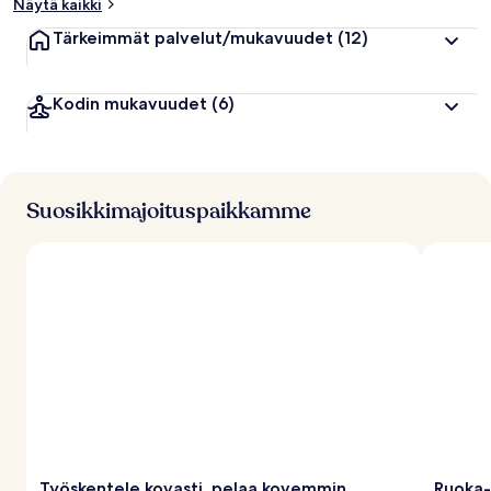
Näytä kaikki
Tärkeimmät palvelut/mukavuudet
(12)
Kodin mukavuudet
(6)
Suosikkimajoituspaikkamme
Työskentele kovasti, pelaa kovemmin
Ruoka-