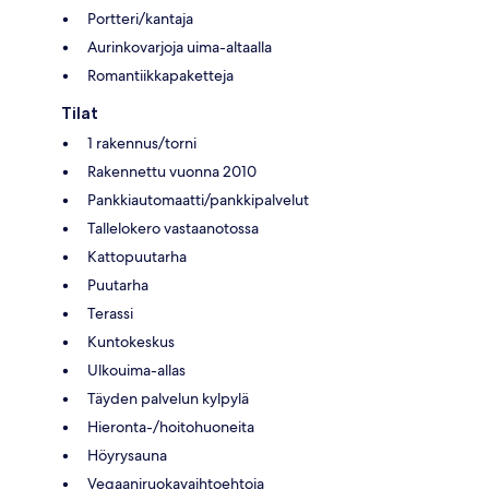
Portteri/kantaja
Aurinkovarjoja uima-altaalla
Romantiikkapaketteja
Tilat
1 rakennus/torni
Rakennettu vuonna 2010
Pankkiautomaatti/pankkipalvelut
Tallelokero vastaanotossa
Kattopuutarha
Puutarha
Terassi
Kuntokeskus
Ulkouima-allas
Täyden palvelun kylpylä
Hieronta-/hoitohuoneita
Höyrysauna
Vegaaniruokavaihtoehtoja