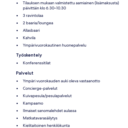
Tilauksen mukaan valmistettu aamiainen (lisämaksusta)
päivittäin klo 6.30–10.30
3 ravintolaa
2 baaria/loungea
Allasbaari
Kahvila
Ympärivuorokautinen huonepalvelu
Työskentely
Konferenssitilat
Palvelut
Ympäri vuorokauden auki oleva vastaanotto
Concierge-palvelut
Kuivapesula/pesulapalvelut
Kampaamo
Ilmaiset sanomalehdet aulassa
Matkatavarasäilytys
Kielitaitoinen henkilökunta