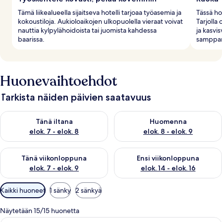
Tämä liikealueella sijaitseva hotelli tarjoaa työasemia ja
Tässä hot
kokoustiloja. Aukioloaikojen ulkopuolella vieraat voivat
Tarjolla
nauttia kylpylähoidoista tai juomista kahdessa
ja kasvi
baarissa.
samppan
Huonevaihtoehdot
Tarkista näiden päivien saatavuus
Tarkista tämän illan saatavuus elok. 7 - elok. 8
Tarkista huomisen saatavuus el
Tänä iltana
Huomenna
elok. 7 - elok. 8
elok. 8 - elok. 9
Tarkista tämän viikonlopun saatavuus elok. 7 - elok. 9
Tarkista ensi viikonlopun saatav
Tänä viikonloppuna
Ensi viikonloppuna
elok. 7 - elok. 9
elok. 14 - elok. 16
Huoneille
Kaikki huoneet
1 sänky
2 sänkyä
saatavilla
olevia
Näytetään 15/15 huonetta
suodattimia
Moderni hotellihuone, jossa on ruokail