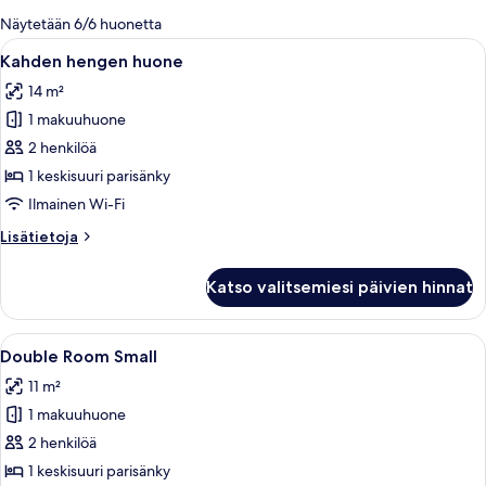
olevia
Näytetään 6/6 huonetta
suodattimia
Avaa
Kahden hengen huone | Työpöytä, kanne
18
Kahden hengen huone
kaikki
14 m²
huonetyypin
1 makuuhuone
Kahden
hengen
2 henkilöä
huone
1 keskisuuri parisänky
kuvat
Ilmainen Wi-Fi
Lisätietoja
Lisätietoja
huoneesta
Kahden
Katso valitsemiesi päivien hinnat
hengen
huone
Avaa
Hotellihuone, jossa on sänky, työpöytä
13
Double Room Small
kaikki
11 m²
huonetyypin
1 makuuhuone
Double
Room
2 henkilöä
Small
1 keskisuuri parisänky