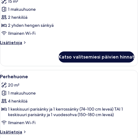
15 m²
huonetyypin
1 makuuhuone
Kahden
hengen
2 henkilöä
huone
2 yhden hengen sänkyä
(kaksi
Ilmainen Wi-Fi
sänkyä)
Lisätietoja
Lisätietoja
kuvat
huoneesta
Kahden
Katso valitsemiesi päivien hinnat
hengen
huone
(kaksi
Avaa
Kerrossängyllä varustettu huone, jossa
20
sänkyä)
Perhehuone
kaikki
20 m²
huonetyypin
1 makuuhuone
Perhehuone
kuvat
4 henkilöä
1 keskisuuri parisänky ja 1 kerrossänky (74–100 cm leveä) TAI 1
keskisuuri parisänky ja 1 vuodesohva (150–180 cm leveä)
Ilmainen Wi-Fi
Lisätietoja
Lisätietoja
huoneesta