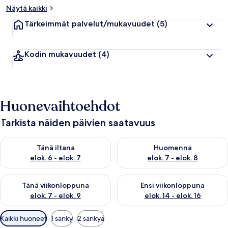
Näytä kaikki
Tärkeimmät palvelut/mukavuudet
(5)
Kodin mukavuudet
(4)
Huonevaihtoehdot
Tarkista näiden päivien saatavuus
Tarkista tämän illan saatavuus elok. 6 - elok. 7
Tarkista huomisen saatavuus el
Tänä iltana
Huomenna
elok. 6 - elok. 7
elok. 7 - elok. 8
Tarkista tämän viikonlopun saatavuus elok. 7 - elok. 9
Tarkista ensi viikonlopun saatav
Tänä viikonloppuna
Ensi viikonloppuna
elok. 7 - elok. 9
elok. 14 - elok. 16
Huoneille
Kaikki huoneet
1 sänky
2 sänkyä
saatavilla