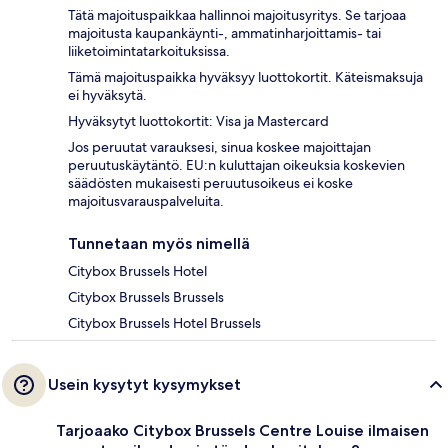
Tätä majoituspaikkaa hallinnoi majoitusyritys. Se tarjoaa
majoitusta kaupankäynti-, ammatinharjoittamis- tai
liiketoimintatarkoituksissa.
Tämä majoituspaikka hyväksyy luottokortit. Käteismaksuja
ei hyväksytä.
Hyväksytyt luottokortit: Visa ja Mastercard
Jos peruutat varauksesi, sinua koskee majoittajan
peruutuskäytäntö. EU:n kuluttajan oikeuksia koskevien
säädösten mukaisesti peruutusoikeus ei koske
majoitusvarauspalveluita.
Tunnetaan myös nimellä
Citybox Brussels Hotel
Citybox Brussels Brussels
Citybox Brussels Hotel Brussels
Usein kysytyt kysymykset
Tarjoaako Citybox Brussels Centre Louise ilmaisen