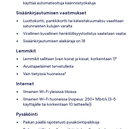
käyttää automatisoituja käännöstyökaluja
Sisäänkirjautumisen vaatimukset
Luottokortti, pankkikortti tai käteistakuumaksu vaaditaan
satunnaisten kulujen varalta
Virallinen kuvallinen henkilöllisyystodistus saatetaan vaatia
Sisäänkirjautumisen alaikäraja on 18
Lemmikit
Lemmikit sallitaan (vain koirat ja kissat, korkeintaan 1)*
Avustajaeläimet tervetulleita
Vain tietyissä huoneissa*
Internet
Ilmainen Wi-Fi yleisissä tiloissa
Ilmainen Wi-Fi huoneissa (nopeus: 250+ Mbit/s (3–5
käyttäjälle tai korkeintaan 10 laitteelle))
Pysäköinti
Paikan päällä rajoitetusti pysäköintipaikkoja