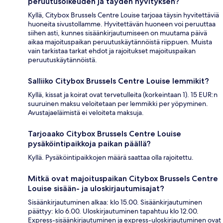
peruutusoikeuden ja täyden hyvityksen?
Kyllä, Citybox Brussels Centre Louise tarjoaa täysin hyvitettäviä
huoneita sivustollamme. Hyvitettävän huoneen voi peruuttaa
siihen asti, kunnes sisäänkirjautumiseen on muutama päivä
aikaa majoituspaikan peruutuskäytännöistä riippuen. Muista
vain tarkistaa tarkat ehdot ja rajoitukset majoituspaikan
peruutuskäytännöistä.
Salliiko Citybox Brussels Centre Louise lemmikit?
Kyllä, kissat ja koirat ovat tervetulleita (korkeintaan 1). 15 EUR:n
suuruinen maksu veloitetaan per lemmikki per yöpyminen.
Avustajaeläimistä ei veloiteta maksuja.
Tarjoaako Citybox Brussels Centre Louise
pysäköintipaikkoja paikan päällä?
Kyllä. Pysäköintipaikkojen määrä saattaa olla rajoitettu.
Mitkä ovat majoituspaikan Citybox Brussels Centre
Louise sisään- ja uloskirjautumisajat?
Sisäänkirjautuminen alkaa: klo 15.00. Sisäänkirjautuminen
päättyy: klo 6.00. Uloskirjautuminen tapahtuu klo 12.00.
Express-sisäänkirjautuminen ja express-uloskirjautuminen ovat