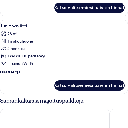
Perhehuone
Katso valitsemiesi päivien hinnat
Avaa
Makuuhuone, jossa on kalteva katto, v
16
Junior-sviitti
kaikki
28 m²
huonetyypin
1 makuuhuone
Junior-
sviitti
2 henkilöä
kuvat
1 keskisuuri parisänky
Ilmainen Wi-Fi
Lisätietoja
Lisätietoja
huoneesta
Junior-
Katso valitsemiesi päivien hinnat
sviitti
Samankaltaisia majoituspaikkoja
pentahotel Brussels City Centre
a&o Brus