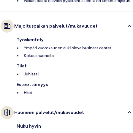
Paikan päällä olevalla pysäköintialueella on korkeusrajoitus
Majoituspaikan palvelut/mukavuudet
Työskentely
Ympäri vuorokauden auki oleva business center
Kokoushuoneita
Tilat
Juhlasali
Esteettömyys
Hissi
Huoneen palvelut/mukavuudet
Nuku hyvin