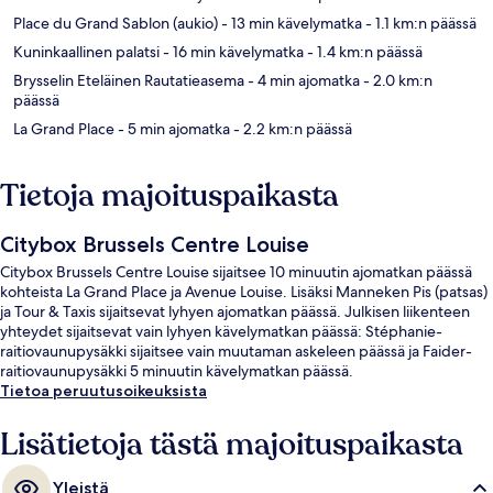
Place du Grand Sablon (aukio)
- 13 min kävelymatka
- 1.1 km:n päässä
Kuninkaallinen palatsi
- 16 min kävelymatka
- 1.4 km:n päässä
Brysselin Eteläinen Rautatieasema
- 4 min ajomatka
- 2.0 km:n
päässä
La Grand Place
- 5 min ajomatka
- 2.2 km:n päässä
Tietoja majoituspaikasta
Citybox Brussels Centre Louise
Citybox Brussels Centre Louise sijaitsee 10 minuutin ajomatkan päässä
kohteista La Grand Place ja Avenue Louise. Lisäksi Manneken Pis (patsas)
ja Tour & Taxis sijaitsevat lyhyen ajomatkan päässä. Julkisen liikenteen
yhteydet sijaitsevat vain lyhyen kävelymatkan päässä: Stéphanie-
raitiovaunupysäkki sijaitsee vain muutaman askeleen päässä ja Faider-
raitiovaunupysäkki 5 minuutin kävelymatkan päässä.
Tietoa peruutusoikeuksista
Lisätietoja tästä majoituspaikasta
Yleistä