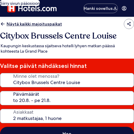
Siirry sivun pääosioon
Hanki sovellus
Näytä kaikki majoituspaikat
Citybox Brussels Centre Louise
Kaupungin keskustassa sijaitseva hotelli lyhyen matkan päässä
kohteesta La Grand Place
Valitse päivät nähdäksesi hinnat
Minne olet menossa?
Päivämäärät
Asiakkaat
Hae