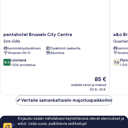
pentahotel
a&o
pentahotel Brussels City Centre
a&o Br
Brussels
Brussel
Sint-Gillis
Quartie
City
Centru
Lemmikkiystävällinen
Pysäköinti saatavilla
Lemmik
Centre
Quartier
Ilmainen Wi-Fi
Ravintola
Ilmain
Sint-
Nord
Gillis
8.6
7.6
Loistava
Hyv
8,6
7,6
kautta
kautta
1 006 arvostelua
1 012
10,
10,
Loistava,
Hyvä,
Hinta
85 €
1 006
1 012
on
sisältää verot ja maksut
arvostelua
arvostel
85 €
30.8.–31.8.
Vertaile samankaltaisiin majoituspaikkoihin
Kirjaudu sisään nähdäksesi käytettävissä olevat alennukset ja
edut. Lisää uusia, palkitsevia seikkailuja!