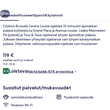
llinen
Seuraava
118+
Yleistiedot
Huoneet
Sijainti
Käytännöt
Citybox Brussels Centre Louise sijaitsee 10 minuutin ajomatkan
päässä kohteista La Grand Place ja Avenue Louise. Lisäksi Manneken
Pis (patsas) ja Tour & Taxis sijaitsevat lyhyen ajomatkan päässä.
Julkisen liikenteen yhteydet sijaitsevat vain lyhyen kävelymatkan
päässä: Stéphanie-raitiovaunupysäkki sijaitsee vain muutaman
askeleen päässä ja Faider-raitiovaunupysäkki 5 minuutin
kävelymatkan päässä.
Nykyinen
119 €
hinta
sisältää verot ja maksut
on
11.8.–12.8.
Jaettu keittiö
119 €
Arvostelut
Loistava
8,6
Näytä kaikki 874 arvostelua
8,6 kautta 10.
Suositut palvelut/mukavuudet
Lemmikkiystävällinen
Pysäköinti saatavilla
Ilmainen Wi-Fi