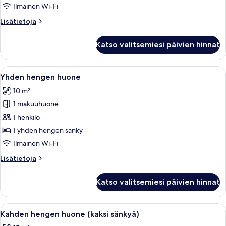
kuvat
Ilmainen Wi-Fi
Lisätietoja
Lisätietoja
huoneesta
Double
Katso valitsemiesi päivien hinnat
Room
Small
Avaa
Moderni ja pienikokoinen huone, jossa
11
Yhden hengen huone
kaikki
10 m²
huonetyypin
1 makuuhuone
Yhden
hengen
1 henkilö
huone
1 yhden hengen sänky
kuvat
Ilmainen Wi-Fi
Lisätietoja
Lisätietoja
huoneesta
Yhden
Katso valitsemiesi päivien hinnat
hengen
huone
Avaa
Hotellihuone, jossa on kaksi sänkyä, ty
12
Kahden hengen huone (kaksi sänkyä)
kaikki