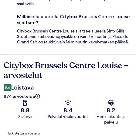
saatavilla.
Millaisella alueella Citybox Brussels Centre Louise
sijaitsee?
Citybox Brussels Centre Louise sijaitsee alueella Sint-Gillis.
Stéphanie-raitiovaunupysäkki on vain 1 minuutin ja Place du
Grand Sablon (aukio) vain 14 minuutin kävelymatkan päässä.
Citybox Brussels Centre Louise –
Arvostelut
arvostelut
Loistava
8,6
874 arvostelua
8,8
8,4
8,2
Siisteys
Palvelut/mukavuudet
Henkilökunta ja
palvelu
Arvostelut
Tarkistettu arvostelu