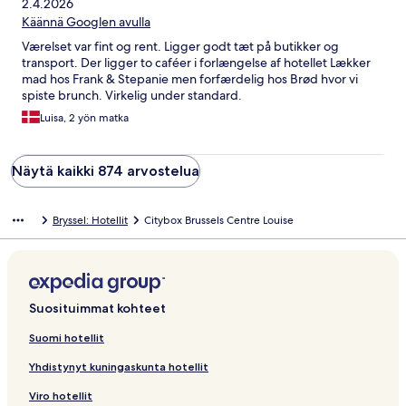
2.4.2026
Käännä Googlen avulla
Værelset var fint og rent. Ligger godt tæt på butikker og
transport. Der ligger to caféer i forlængelse af hotellet Lækker
mad hos Frank & Stepanie men forfærdelig hos Brød hvor vi
spiste brunch. Virkelig under standard.
Luisa, 2 yön matka
Näytä kaikki 874 arvostelua
Bryssel: Hotellit
Citybox Brussels Centre Louise
Suosituimmat kohteet
Suomi hotellit
Yhdistynyt kuningaskunta hotellit
Viro hotellit