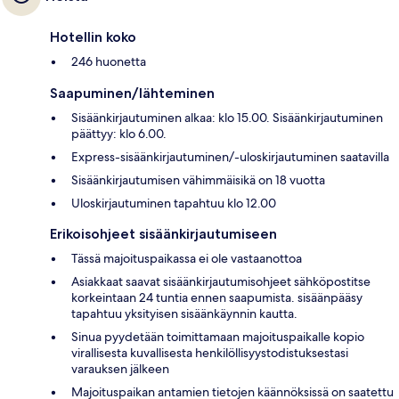
Hotellin koko
246 huonetta
Saapuminen/lähteminen
Sisäänkirjautuminen alkaa: klo 15.00. Sisäänkirjautuminen
päättyy: klo 6.00.
Express-sisäänkirjautuminen/-uloskirjautuminen saatavilla
Sisäänkirjautumisen vähimmäisikä on 18 vuotta
Uloskirjautuminen tapahtuu klo 12.00
Erikoisohjeet sisäänkirjautumiseen
Tässä majoituspaikassa ei ole vastaanottoa
Asiakkaat saavat sisäänkirjautumisohjeet sähköpostitse
korkeintaan 24 tuntia ennen saapumista. sisäänpääsy
tapahtuu yksityisen sisäänkäynnin kautta.
Sinua pyydetään toimittamaan majoituspaikalle kopio
virallisesta kuvallisesta henkilöllisyystodistuksestasi
varauksen jälkeen
Majoituspaikan antamien tietojen käännöksissä on saatettu