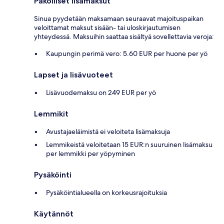
Pakolliset lisämaksut
Sinua pyydetään maksamaan seuraavat majoituspaikan
veloittamat maksut sisään- tai uloskirjautumisen
yhteydessä. Maksuihin saattaa sisältyä sovellettavia veroja:
Kaupungin perimä vero: 5.60 EUR per huone per yö
Lapset ja lisävuoteet
Lisävuodemaksu on 249 EUR per yö
Lemmikit
Avustajaeläimistä ei veloiteta lisämaksuja
Lemmikeistä veloitetaan 15 EUR:n suuruinen lisämaksu
per lemmikki per yöpyminen
Pysäköinti
Pysäköintialueella on korkeusrajoituksia
Käytännöt