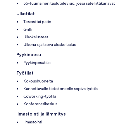
55-tuumainen taulutelevisio, jossa satelliittikanavat
Ulkotilat
Terassi tai patio
Grilli
Ulkokalusteet
Ulkona sijaitseva oleskelualue
Pyykinpesu
Pyykinpesutilat
Työtilat
Kokoushuoneita
Kannettavalle tietokoneelle sopiva työtila
Coworking-työtila
Konferenssikeskus
Ilmastointi ja lämmitys
Ilmastointi