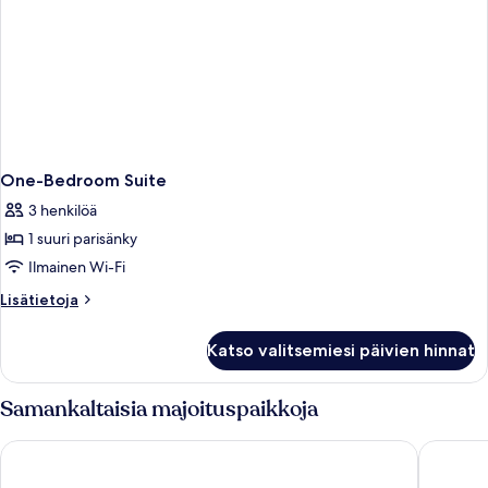
One-Bedroom Suite
3 henkilöä
1 suuri parisänky
Ilmainen Wi-Fi
Lisätietoja
Lisätietoja
huoneesta
One-
Katso valitsemiesi päivien hinnat
Bedroom
Suite
Samankaltaisia majoituspaikkoja
Shaden Resort Al Ula, Managed by Accor
Caravan 