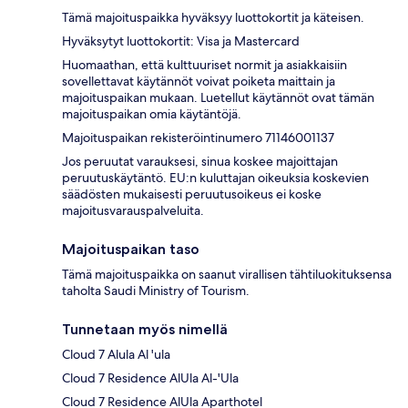
Tämä majoituspaikka hyväksyy luottokortit ja käteisen.
Hyväksytyt luottokortit: Visa ja Mastercard
Huomaathan, että kulttuuriset normit ja asiakkaisiin
sovellettavat käytännöt voivat poiketa maittain ja
majoituspaikan mukaan. Luetellut käytännöt ovat tämän
majoituspaikan omia käytäntöjä.
Majoituspaikan rekisteröintinumero 71146001137
Jos peruutat varauksesi, sinua koskee majoittajan
peruutuskäytäntö. EU:n kuluttajan oikeuksia koskevien
säädösten mukaisesti peruutusoikeus ei koske
majoitusvarauspalveluita.
Majoituspaikan taso
Tämä majoituspaikka on saanut virallisen tähtiluokituksensa
taholta Saudi Ministry of Tourism.
Tunnetaan myös nimellä
Cloud 7 Alula Al 'ula
Cloud 7 Residence AlUla Al-'Ula
Cloud 7 Residence AlUla Aparthotel