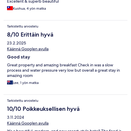
Excellent & superb beautiful
Kuohua, 4 yön matka
Tarkistettu arvostelu
8/10 Erittäin hyvä
23.2.2025
Käännä Googlen avulla
Good stay
Great property and amazing breakfast Check in was a slow
process and water pressure very low but overall a great stay in
amazing room
Lee, 1 yön matka
Tarkistettu arvostelu
10/10 Poikkeuksellisen hyvä
3.11.2024
Käännä Googlen avulla
It's a beautiful, modern, and new resort-style hotel! The food is