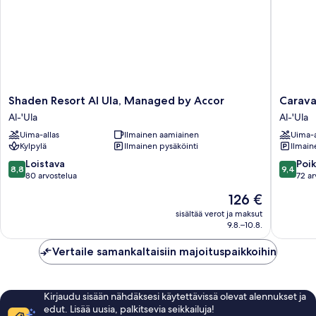
Shaden
Caravan
Shaden Resort Al Ula, Managed by Accor
Carava
Resort
by
Al-'Ula
Al-'Ula
Al
Habitas
Uima-allas
Ilmainen aamiainen
Uima-a
Ula,
Al-
Kylpylä
Ilmainen pysäköinti
Ilmain
Managed
'Ula
by
8.8
9.4
Loistava
Poik
8,8
9,4
Accor
kautta
kautta
80 arvostelua
72 ar
Al-
10,
10,
Hinta
126 €
'Ula
Loistava,
Poikkeuk
on
80
hyvä,
sisältää verot ja maksut
126 €
9.8.–10.8.
arvostelua
72
arvostel
Vertaile samankaltaisiin majoituspaikkoihin
Kirjaudu sisään nähdäksesi käytettävissä olevat alennukset ja
edut. Lisää uusia, palkitsevia seikkailuja!