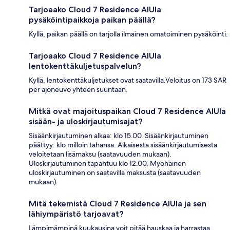
Tarjoaako Cloud 7 Residence AlUla
pysäköintipaikkoja paikan päällä?
Kyllä, paikan päällä on tarjolla ilmainen omatoiminen pysäköinti.
Tarjoaako Cloud 7 Residence AlUla
lentokenttäkuljetuspalvelun?
Kyllä, lentokenttäkuljetukset ovat saatavilla.Veloitus on 173 SAR
per ajoneuvo yhteen suuntaan.
Mitkä ovat majoituspaikan Cloud 7 Residence AlUla
sisään- ja uloskirjautumisajat?
Sisäänkirjautuminen alkaa: klo 15.00. Sisäänkirjautuminen
päättyy: klo milloin tahansa. Aikaisesta sisäänkirjautumisesta
veloitetaan lisämaksu (saatavuuden mukaan).
Uloskirjautuminen tapahtuu klo 12.00. Myöhäinen
uloskirjautuminen on saatavilla maksusta (saatavuuden
mukaan).
Mitä tekemistä Cloud 7 Residence AlUla ja sen
lähiympäristö tarjoavat?
Lämpimämpinä kuukausina voit pitää hauskaa ja harrastaa