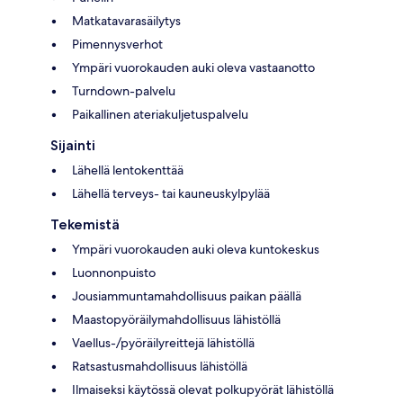
Matkatavarasäilytys
Pimennysverhot
Ympäri vuorokauden auki oleva vastaanotto
Turndown-palvelu
Paikallinen ateriakuljetuspalvelu
Sijainti
Lähellä lentokenttää
Lähellä terveys- tai kauneuskylpylää
Tekemistä
Ympäri vuorokauden auki oleva kuntokeskus
Luonnonpuisto
Jousiammuntamahdollisuus paikan päällä
Maastopyöräilymahdollisuus lähistöllä
Vaellus-/pyöräilyreittejä lähistöllä
Ratsastusmahdollisuus lähistöllä
Ilmaiseksi käytössä olevat polkupyörät lähistöllä