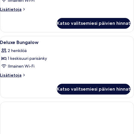
Bedroom
Ilmainen Wi-Fi
Bungalow
Lisätietoja
Lisätietoja
kuvat
huoneesta
One-
Katso valitsemiesi päivien hinnat
Bedroom
Bungalow
Avaa
Tallelokero huoneessa, työpöytä
4
Deluxe Bungalow
kaikki
2 henkilöä
huonetyypin
1 keskisuuri parisänky
Deluxe
Bungalow
Ilmainen Wi-Fi
kuvat
Lisätietoja
Lisätietoja
huoneesta
Deluxe
Katso valitsemiesi päivien hinnat
Bungalow