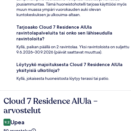
jousiammuntaa. Tämä huoneistohotelli tarjoaa käyttöösi myös
muun muassa ympäri vuorokauden auki olevan
kuntokeskuksen ja ulkouima-altaan.
Tarjoaako Cloud 7 Residence AlUla
ravintolapalveluita tai onko sen lähiseudulla
ravintoloita?
Kyllä, paikan päällä on 2 ravintolaa. Yksi ravintoloista on suljettu
9.6.2026–30.9.2026 (päivät saattavat muuttua).
Löytyykö majoituksesta Cloud 7 Residence AlUla
yksityisiä ulkotiloja?
Kyllä, jokaisesta huoneistosta löytyy terassi tai patio.
Cloud 7 Residence AlUla –
Arvostelut
arvostelut
Upea
9,2
50 arvostelua