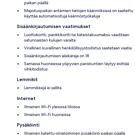
paikan päällä
Majoituspaikan antamien tietojen käännöksissä on saatettu
käyttää automatisoituja käännöstyökaluja
Sisäänkirjautumisen vaatimukset
Luottokortti, pankkikortti tai käteistakuumaksu vaaditaan
satunnaisten kulujen varalta
Virallinen kuvallinen henkilöllisyystodistus saatetaan vaatia
Sisäänkirjautumisen alaikäraja on 18
Samassa huoneessa yöpyvien pariskuntien täytyy esittää
vihkitodistus
Lemmikit
Lemmikkejä ei sallita
Internet
Ilmainen Wi-Fi yleisissä tiloissa
Ilmainen Wi-Fi huoneissa
Pysäköinti
Ilmainen katettu omatoiminen pysäköinti paikan päällä