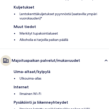
Kuljetukset
Lentokenttäkuljetukset pyynnöstä (saatavilla ympäri
vuorokauden)*
Muut tiedot
Merkityt tupakointialueet
Alkoholia ei tarjoilla paikan päällä
Majoituspaikan palvelut/mukavuudet
Uima-altaat/kylpylä
Ulkouima-allas
Internet
Ilmainen Wi-Fi
Pysäköinti ja liikenneyhteydet
Ilmainen katettu pysäköintipaikka paikan päällä