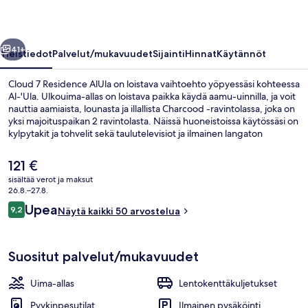
llinen
Seuraava
41+
Yleistiedot
Palvelut/mukavuudet
Sijainti
Hinnat
Käytännöt
Cloud 7 Residence AlUla on loistava vaihtoehto yöpyessäsi kohteessa
Al-'Ula. Ulkouima-allas on loistava paikka käydä aamu-uinnilla, ja voit
nauttia aamiaista, lounasta ja illallista Charcood -ravintolassa, joka on
yksi majoituspaikan 2 ravintolasta. Näissä huoneistoissa käytössäsi on
kylpytakit ja tohvelit sekä taulutelevisiot ja ilmainen langaton
internetyhteys.
Nykyinen
121 €
hinta
sisältää verot ja maksut
on
26.8.–27.8.
Ulkouima-allas
121 €
Arvostelut
Upea
9,2
Näytä kaikki 50 arvostelua
9,2 kautta 10.
Suositut palvelut/mukavuudet
Uima-allas
Lentokenttäkuljetukset
Pyykinpesutilat
Ilmainen pysäköinti