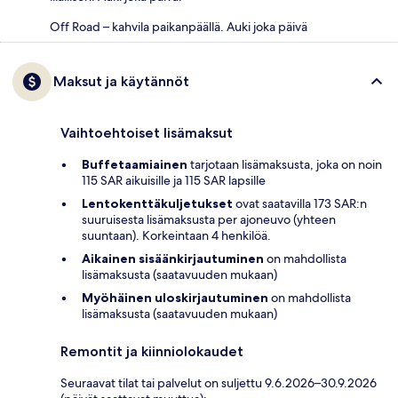
Off Road – kahvila paikanpäällä. Auki joka päivä
Maksut ja käytännöt
Vaihtoehtoiset lisämaksut
Buffetaamiainen
tarjotaan lisämaksusta, joka on noin
115 SAR aikuisille ja 115 SAR lapsille
Lentokenttäkuljetukset
ovat saatavilla 173 SAR:n
suuruisesta lisämaksusta per ajoneuvo (yhteen
suuntaan). Korkeintaan 4 henkilöä.
Aikainen sisäänkirjautuminen
on mahdollista
lisämaksusta (saatavuuden mukaan)
Myöhäinen uloskirjautuminen
on mahdollista
lisämaksusta (saatavuuden mukaan)
Remontit ja kiinniolokaudet
Seuraavat tilat tai palvelut on suljettu 9.6.2026–30.9.2026