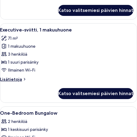
huoneesta
Deluxe-
Katso valitsemiesi päivien hinnat
bungalow
Avaa
Hotellihuone, jossa on suuri sänky, työ
8
Executive-sviitti, 1 makuuhuone
kaikki
71 m²
huonetyypin
1 makuuhuone
Executive-
sviitti,
3 henkilöä
1
1 suuri parisänky
makuuhuone
Ilmainen Wi-Fi
kuvat
Lisätietoja
Lisätietoja
huoneesta
Executive-
Katso valitsemiesi päivien hinnat
sviitti,
1
makuuhuone
Avaa
Tallelokero huoneessa, työpöytä
7
One-Bedroom Bungalow
kaikki
2 henkilöä
huonetyypin
1 keskisuuri parisänky
One-