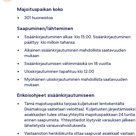
Majoituspaikan koko
301 huoneistoa
Saapuminen/lähteminen
Sisäänkirjautuminen alkaa: klo 15.00. Sisäänkirjautuminen
päättyy: klo milloin tahansa.
Aikainen sisäänkirjautuminen mahdollista saatavuuden
mukaan
Sisäänkirjautumisen vähimmäisikä on 18 vuotta
Uloskirjautuminen tapahtuu klo 12.00
Myöhäinen uloskirjautuminen mahdollista saatavuuden
mukaan
Erikoisohjeet sisäänkirjautumiseen
Tämä majoituspaikka tarjoaa kuljetukset lentokentältä
(lisämaksuja saatetaan veloittaa). Kuljetusten järjestämiseksi
asiakkaiden tulee ottaa yhteyttä majoituspaikkaan 24 tuntia
ennen saapumista. Yhteystiedot löytyvät varauksen jälkeen
lähetetystä varausvahvistuksesta.
Vastaanoton henkilökunta ottaa saapuvat asiakkaat vastaan