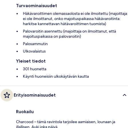
Turvaominaisuudet
Häkävaroittimen olemassaolosta ei ole ilmoitettu (majoittaja
ei ole ilmoittanut, onko majoituspaikassa häkävaroitinta:
harkitse kannettavan hätävaroittimen tuomista)
Palovaroitin asennettu (majoittaja on ilmoittanut, että
majoituspaikassa on palovaroitin)
Palosammutin
Ulkovalaistus
Yleiset tiedot
301 huonetta
Käynti huoneisiin ulkokäytävän kautta
Erityisominaisuudet
Ruokailu
Charcood – tämä ravintola tarjoilee aamiaisen, lounaan ja
illallisen. Auki joka päivä.