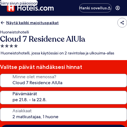
Siirry sivun pääosioon
Hanki sovellus
Näytä kaikki majoituspaikat
Huoneistohotelli
Cloud 7 Residence AlUla
4.0
tähden
Huoneistohotelli, jossa käytössäsi on 2 ravintolaa ja ulkouima-allas
majoituspaikka
Valitse päivät nähdäksesi hinnat
Minne olet menossa?
Päivämäärät
Asiakkaat