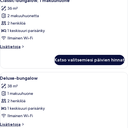
Classic-bungalow, 1 makuuhuone
kaikki
36 m²
huonetyypin
2 makuuhuonetta
Classic-
bungalow,
2 henkilöä
1
1 keskisuuri parisänky
makuuhuone
Ilmainen Wi-Fi
kuvat
Lisätietoja
Lisätietoja
huoneesta
Classic-
Katso valitsemiesi päivien hinnat
bungalow,
1
makuuhuone
Avaa
Moderni olohuone, jossa on sohva, so
6
Deluxe-bungalow
kaikki
38 m²
huonetyypin
1 makuuhuone
Deluxe-
bungalow
2 henkilöä
kuvat
1 keskisuuri parisänky
Ilmainen Wi-Fi
Lisätietoja
Lisätietoja