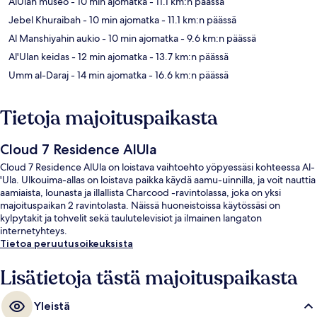
AlUlan museo
- 10 min ajomatka
- 11.1 km:n päässä
Jebel Khuraibah
- 10 min ajomatka
- 11.1 km:n päässä
Al Manshiyahin aukio
- 10 min ajomatka
- 9.6 km:n päässä
Al'Ulan keidas
- 12 min ajomatka
- 13.7 km:n päässä
Umm al-Daraj
- 14 min ajomatka
- 16.6 km:n päässä
Tietoja majoituspaikasta
Cloud 7 Residence AlUla
Cloud 7 Residence AlUla on loistava vaihtoehto yöpyessäsi kohteessa Al-
'Ula. Ulkouima-allas on loistava paikka käydä aamu-uinnilla, ja voit nauttia
aamiaista, lounasta ja illallista Charcood -ravintolassa, joka on yksi
majoituspaikan 2 ravintolasta. Näissä huoneistoissa käytössäsi on
kylpytakit ja tohvelit sekä taulutelevisiot ja ilmainen langaton
internetyhteys.
Tietoa peruutusoikeuksista
Lisätietoja tästä majoituspaikasta
Yleistä