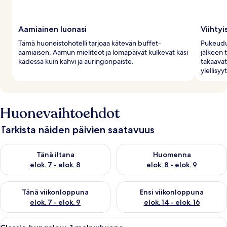
Aamiainen luonasi
Viihtyi
Tämä huoneistohotelli tarjoaa kätevän buffet-
Pukeudu 
aamiaisen. Aamun mieliteot ja lomapäivät kulkevat käsi
jälkeen 
kädessä kuin kahvi ja auringonpaiste.
takaavat
ylellisyy
Huonevaihtoehdot
Tarkista näiden päivien saatavuus
Tarkista tämän illan saatavuus elok. 7 - elok. 8
Tarkista huomisen saatavuus el
Tänä iltana
Huomenna
elok. 7 - elok. 8
elok. 8 - elok. 9
Tarkista tämän viikonlopun saatavuus elok. 7 - elok. 9
Tarkista ensi viikonlopun saatav
Tänä viikonloppuna
Ensi viikonloppuna
elok. 7 - elok. 9
elok. 14 - elok. 16
Avaa
Moderni rakennus, jossa on pitkä käytävä
7