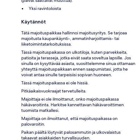
(päivät saattavat muuttua):
Yksi ravintoloista
Käytännöt
Tätä majoituspaikkaa hallinnoi majoitusyritys. Se tarjoaa
majoitusta kaupankäynti-, ammatinharjoittamis- tai
liiketoimintatarkoituksissa.
Tässä majoituspaikassa on ulkotiloja, kuten parvekkeita,
patioita ja terasseja, jotka eivät saata soveltua lapsille. Jos
sinulla on kysyttävää asiasta, suosittelemme sinua ottamaan
yhteyttä majoituspaikkaan ennen saapumistasi, jotta he
voivat antaa sinulle tarpeisiisi sopivan huoneen.
Tässä majoituspaikassa ei ole hissiä.
Pitkäaikaisvuokraajat tervetulleita.
Majoittaja ei ole ilmoittanut, onko majoituspaikassa
häkävaroitinta. Harkitse kannettavan häkävaroittimen
tuomista matkallesi.
Majoittaja on ilmoittanut, että majoituspaikassa on
palovaroitin.
Paikan päältä löytyvät palosammutin ja ulkovalaistus
takaavat asiakkaiden turvallisuuden.