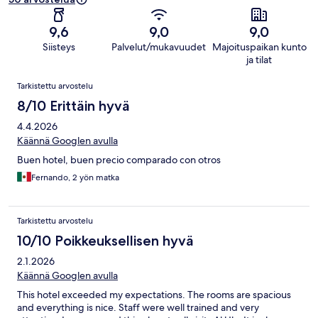
9,6
9,0
9,0
Siisteys
Palvelut/mukavuudet
Majoituspaikan kunto
ja tilat
Arvostelut
Tarkistettu arvostelu
8/10 Erittäin hyvä
4.4.2026
Käännä Googlen avulla
Buen hotel, buen precio comparado con otros
Fernando, 2 yön matka
Tarkistettu arvostelu
10/10 Poikkeuksellisen hyvä
2.1.2026
Käännä Googlen avulla
This hotel exceeded my expectations. The rooms are spacious
and everything is nice. Staff were well trained and very