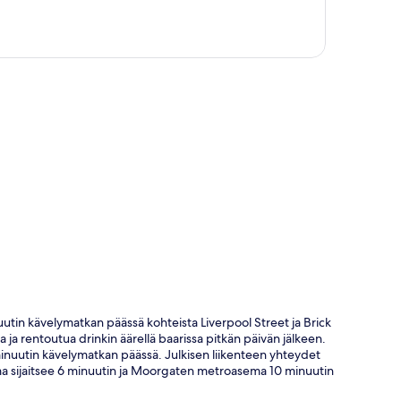
ta
uutin kävelymatkan päässä kohteista Liverpool Street ja Brick
a ja rentoutua drinkin äärellä baarissa pitkän päivän jälkeen.
 minuutin kävelymatkan päässä. Julkisen liikenteen yhteydet
ma sijaitsee 6 minuutin ja Moorgaten metroasema 10 minuutin