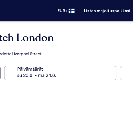
•
EUR
Listaa majoituspaikkasi
itch London
kohdetta Liverpool Street
Päivämäärät