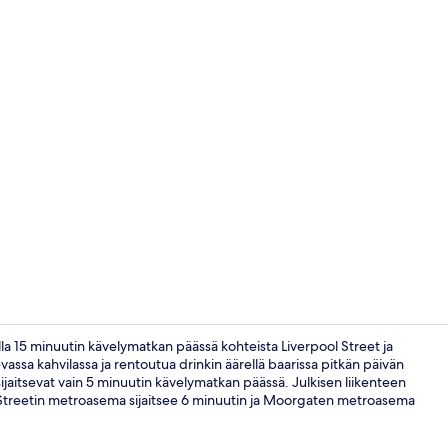
Vastaanotto
lla 15 minuutin kävelymatkan päässä kohteista Liverpool Street ja
evassa kahvilassa ja rentoutua drinkin äärellä baarissa pitkän päivän
sijaitsevat vain 5 minuutin kävelymatkan päässä. Julkisen liikenteen
Näkymä majo
 Streetin metroasema sijaitsee 6 minuutin ja Moorgaten metroasema