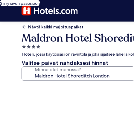
Siirry sivun pääosioon
Näytä kaikki majoituspaikat
Maldron Hotel Shored
4.0
tähden
Hotelli, jossa käytössäsi on ravintola ja joka sijaitsee lähellä 
majoituspaikka
Valitse päivät nähdäksesi hinnat
Minne olet menossa?
Majoituspaikan
Maldron
Hotel
Shoreditch
London
valokuvagalleria