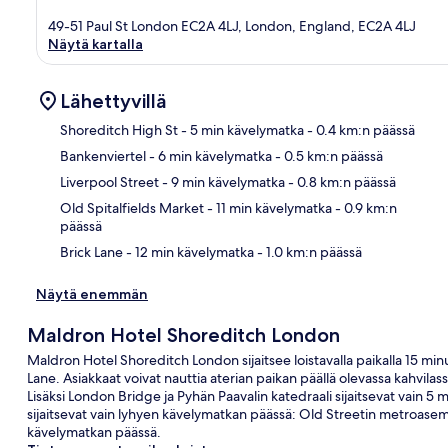
49-51 Paul St London EC2A 4LJ, London, England, EC2A 4LJ
Näytä kartalla
Lähettyvillä
Shoreditch High St
- 5 min kävelymatka
- 0.4 km:n päässä
Bankenviertel
- 6 min kävelymatka
- 0.5 km:n päässä
Kart
Liverpool Street
- 9 min kävelymatka
- 0.8 km:n päässä
Old Spitalfields Market
- 11 min kävelymatka
- 0.9 km:n
päässä
Brick Lane
- 12 min kävelymatka
- 1.0 km:n päässä
Näytä enemmän
Maldron Hotel Shoreditch London
Maldron Hotel Shoreditch London sijaitsee loistavalla paikalla 15 min
Lane. Asiakkaat voivat nauttia aterian paikan päällä olevassa kahvilass
Lisäksi London Bridge ja Pyhän Paavalin katedraali sijaitsevat vain 5
sijaitsevat vain lyhyen kävelymatkan päässä: Old Streetin metroase
kävelymatkan päässä.