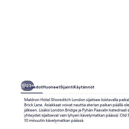
23+
Yleistiedot
Huoneet
Sijainti
Käytännöt
Maldron Hotel Shoreditch London sijaitsee loistavalla paika
Brick Lane. Asiakkaat voivat nauttia aterian paikan päällä ol
jälkeen. Lisäksi London Bridge ja Pyhän Paavalin katedraali 
yhteydet sijaitsevat vain lyhyen kävelymatkan päässä: Old
10 minuutin kävelymatkan päässä.