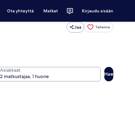
Ota yhteyttä
Matkat
Kirjaudu sisään
Jaa
Tallenna
Asiakkaat
Hae