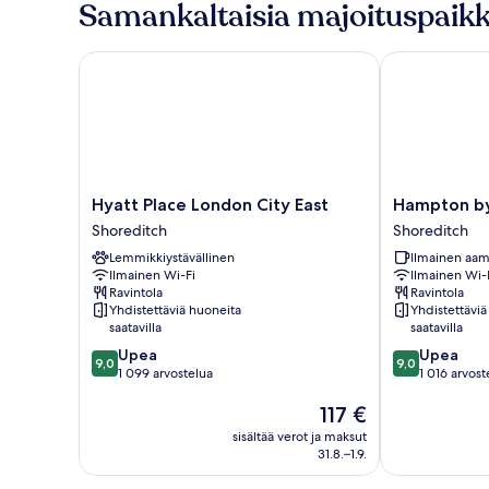
Samankaltaisia majoituspaikk
Hyatt Place London City East
Hampton by H
Hyatt
Hampton
Hyatt Place London City East
Hampton by
Place
by
Shoreditch
Shoreditch
London
Hilton
Lemmikkiystävällinen
Ilmainen aam
City
London
Ilmainen Wi-Fi
Ilmainen Wi-
East
City
Ravintola
Ravintola
Shoreditch
Shoreditch
Yhdistettäviä huoneita
Yhdistettäviä
saatavilla
saatavilla
9.0
9.0
Upea
Upea
9,0
9,0
kautta
kautta
1 099 arvostelua
1 016 arvost
10,
10,
Hinta
117 €
Upea,
Upea,
on
1 099
1 016
sisältää verot ja maksut
117 €
arvostelua
arvostelua
31.8.–1.9.