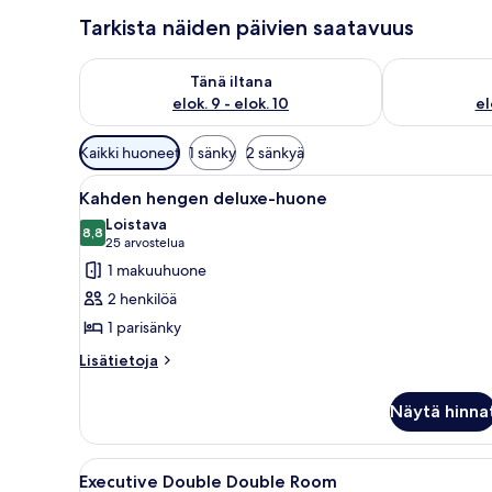
Tarkista näiden päivien saatavuus
Tarkista tämän illan saatavuus elok. 9 - elok. 10
Tarkista huomi
Tänä iltana
elok. 9 - elok. 10
el
Huoneille
Kaikki huoneet
1 sänky
2 sänkyä
saatavilla
Avaa
Hotellihuone, jossa on suuri sä
olevia
7
Kahden hengen deluxe-huone
kaikki
suodattimia
Loistava
huonetyypin
8,8
8,8 kautta 10
(25
25 arvostelua
Kahden
arvostelua)
1 makuuhuone
hengen
2 henkilöä
deluxe-
1 parisänky
huone
Lisätietoja
kuvat
Lisätietoja
huoneesta
Kahden
Näytä hinna
hengen
deluxe-
huone
Avaa
Hotellihuone, jossa on kaksi sän
8
Executive Double Double Room