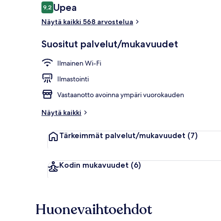
Arvostelut
Upea
9,2
9,2 kautta 10.
Näytä kaikki 568 arvostelua
Ulkopuoli
Suositut palvelut/mukavuudet
Ilmainen Wi-Fi
Ilmastointi
Vastaanotto avoinna ympäri vuorokauden
Näytä kaikki
Tärkeimmät palvelut/mukavuudet
(7)
Kodin mukavuudet
(6)
Huonevaihtoehdot