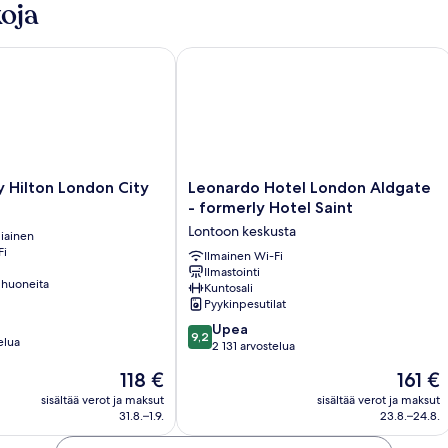
oja
ilton London City
Leonardo Hotel London Aldgate - for
Leonardo
 Hilton London City
Leonardo Hotel London Aldgate
Hotel
- formerly Hotel Saint
London
Lontoon keskusta
iainen
Aldgate
Fi
-
Ilmainen Wi-Fi
Ilmastointi
formerly
 huoneita
Kuntosali
Hotel
Pyykinpesutilat
Saint
9.2
Lontoon
Upea
9,2
elua
kautta
keskusta
2 131 arvostelua
10,
Hinta
Hinta
118 €
161 €
Upea,
on
on
2 131
sisältää verot ja maksut
sisältää verot ja maksut
118 €
161 €
31.8.–1.9.
23.8.–24.8.
arvostelua