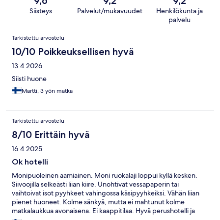
9,6
9,2
9,2
Siisteys
Palvelut/mukavuudet
Henkilökunta ja
palvelu
Arvostelut
Tarkistettu arvostelu
10/10 Poikkeuksellisen hyvä
13.4.2026
Siisti huone
Martti, 3 yön matka
Tarkistettu arvostelu
8/10 Erittäin hyvä
16.4.2025
Ok hotelli
Monipuoleinen aamiainen. Moni ruokalaji loppui kyllä kesken.
Siivoojilla selkeästi liian kiire. Unohtivat vessapaperin tai
vaihtoivat isot pyyhkeet vahingossa käsipyyhkeiksi. Vähän liian
pienet huoneet. Kolme sänkyä, mutta ei mahtunut kolme
matkalaukkua avonaisena. Ei kaappitilaa. Hyvä perushotelli ja
ihan siisti.