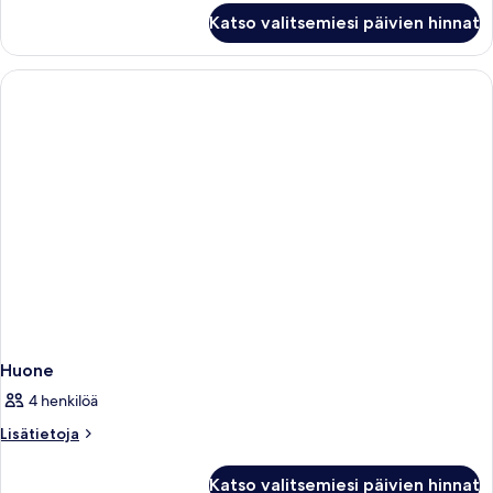
Deluxe
Katso valitsemiesi päivien hinnat
Double
Room
Huone
4 henkilöä
Lisätietoja
Lisätietoja
huoneesta
Huone
Katso valitsemiesi päivien hinnat