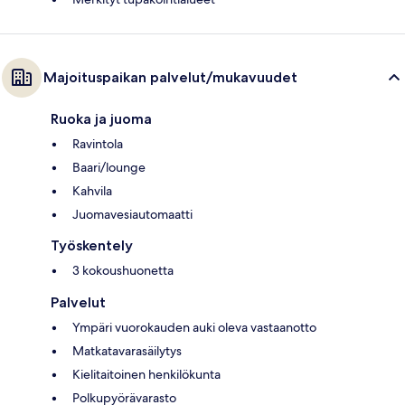
Majoituspaikan palvelut/mukavuudet
Ruoka ja juoma
Ravintola
Baari/lounge
Kahvila
Juomavesiautomaatti
Työskentely
3 kokoushuonetta
Palvelut
Ympäri vuorokauden auki oleva vastaanotto
Matkatavarasäilytys
Kielitaitoinen henkilökunta
Polkupyörävarasto