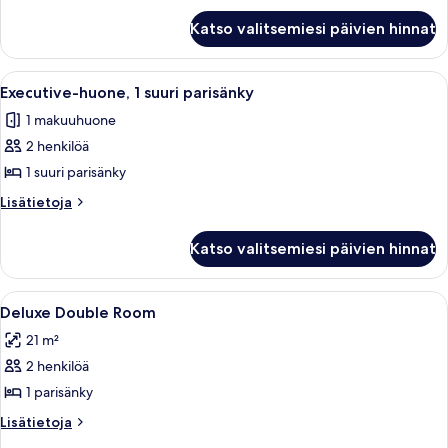
Deluxe-
Katso valitsemiesi päivien hinnat
huone
Avaa
Moderni hotellihuone, jossa on suuri s
4
Executive-huone, 1 suuri parisänky
kaikki
1 makuuhuone
huonetyypin
2 henkilöä
Executive-
huone,
1 suuri parisänky
1
Lisätietoja
Lisätietoja
suuri
huoneesta
Executive-
parisänky
Katso valitsemiesi päivien hinnat
huone,
kuvat
1
suuri
Avaa
Hotellihuone, jossa on sänky, työpöytä, 
3
parisänky
Deluxe Double Room
kaikki
21 m²
huonetyypin
2 henkilöä
Deluxe
Double
1 parisänky
Room
Lisätietoja
Lisätietoja
kuvat
huoneesta