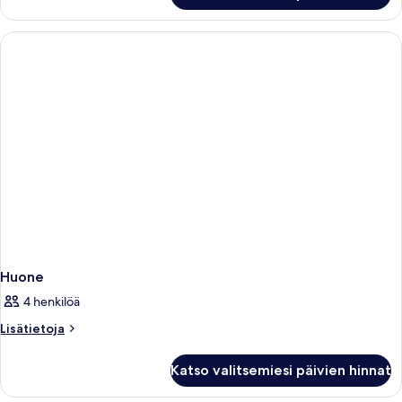
Huone
4 henkilöä
Lisätietoja
Lisätietoja
huoneesta
Huone
Katso valitsemiesi päivien hinnat