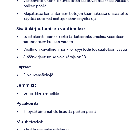
Vastaanoton henkilökunta ottaa saapuvat asiakkaat vastaan
paikan päällä
Majoituspaikan antamien tietojen käännöksissä on saatettu
käyttää automatisoituja käännöstyökaluja
Sisäänkirjautumisen vaatimukset
Luottokortti, pankkikortti tai käteistakuumaksu vaaditaan
satunnaisten kulujen varalta
Virallinen kuvallinen henkilöllisyystodistus saatetaan vaatia
Sisäänkirjautumisen alaikäraja on 18
Lapset
Ei vauvansänkyjä
Lemmikit
Lemmikkejä ei sallita
Pysäköinti
Ei pysäköintimahdollisuutta paikan päällä
Muut tiedot
Merkityt tupakointialueet