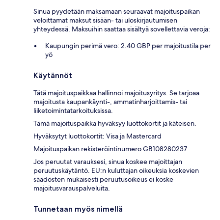
Sinua pyydetään maksamaan seuraavat majoituspaikan
veloittamat maksut sisään- tai uloskirjautumisen
yhteydessä. Maksuihin saattaa sisältyä sovellettavia veroja:
Kaupungin perimä vero: 2.40 GBP per majoitustila per
yö
Käytännöt
Tätä majoituspaikkaa hallinnoi majoitusyritys. Se tarjoaa
majoitusta kaupankäynti-, ammatinharjoittamis- tai
liiketoimintatarkoituksissa.
Tämä majoituspaikka hyväksyy luottokortit ja käteisen.
Hyväksytyt luottokortit: Visa ja Mastercard
Majoituspaikan rekisteröintinumero GB108280237
Jos peruutat varauksesi, sinua koskee majoittajan
peruutuskäytäntö. EU:n kuluttajan oikeuksia koskevien
säädösten mukaisesti peruutusoikeus ei koske
majoitusvarauspalveluita.
Tunnetaan myös nimellä