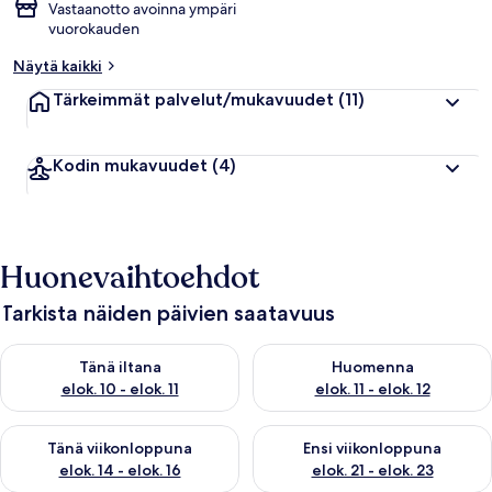
Vastaanotto avoinna ympäri
vuorokauden
Näytä kaikki
Tärkeimmät palvelut/mukavuudet
(11)
Kodin mukavuudet
(4)
Huonevaihtoehdot
Tarkista näiden päivien saatavuus
Tarkista tämän illan saatavuus elok. 10 - elok. 11
Tarkista huomisen saatavuus elo
Tänä iltana
Huomenna
elok. 10 - elok. 11
elok. 11 - elok. 12
Tarkista tämän viikonlopun saatavuus elok. 14 - elok. 16
Tarkista ensi viikonlopun saata
Tänä viikonloppuna
Ensi viikonloppuna
elok. 14 - elok. 16
elok. 21 - elok. 23