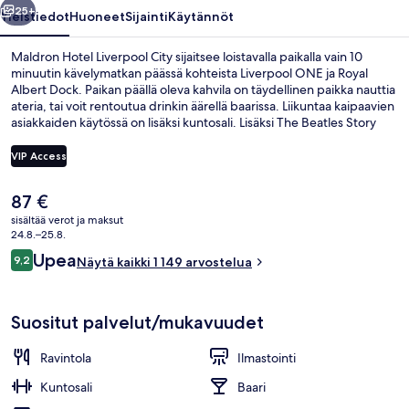
25+
Yleistiedot
Huoneet
Sijainti
Käytännöt
Maldron Hotel Liverpool City sijaitsee loistavalla paikalla vain 10
minuutin kävelymatkan päässä kohteista Liverpool ONE ja Royal
Albert Dock. Paikan päällä oleva kahvila on täydellinen paikka nauttia
ateria, tai voit rentoutua drinkin äärellä baarissa. Liikuntaa kaipaavien
asiakkaiden käytössä on lisäksi kuntosali. Lisäksi The Beatles Story
Museum ja Cavern Club sijaitsevat vain 10 minuutin kävelymatkan
päässä.
VIP Access
Nykyinen
87 €
Ravintola
hinta
sisältää verot ja maksut
on
24.8.–25.8.
87 €
Arvostelut
Upea
9,2
Näytä kaikki 1 149 arvostelua
9,2 kautta 10.
Suositut palvelut/mukavuudet
Ravintola
Ilmastointi
Kuntosali
Baari