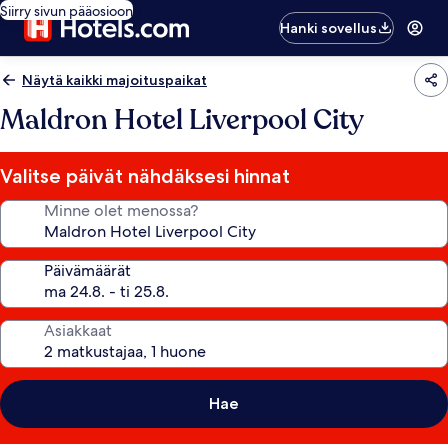
Siirry sivun pääosioon
Hanki sovellus
Näytä kaikki majoituspaikat
Maldron Hotel Liverpool City
Valitse päivät nähdäksesi hinnat
Minne olet menossa?
Päivämäärät
Asiakkaat
Hae