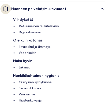
Huoneen palvelut/mukavuudet
Viihdykettä
16-tuumainen taulutelevisio
Digitaalikanavat
Ole kuin kotonasi
Ilmastointi ja lämmitys
Vedenkeitin
Nuku hyvin
Lakanat
Henkilökohtainen hygienia
Yksityinen kylpyhuone
Sadesuihkupää
Vain suihku
Hiustenkuivaaja