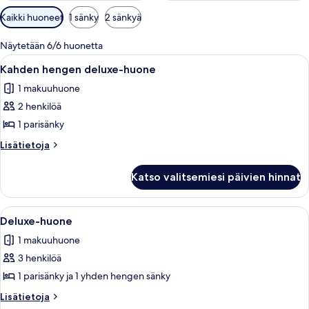
Huoneille
Kaikki huoneet
1 sänky
2 sänkyä
saatavilla
olevia
Näytetään 6/6 huonetta
suodattimia
Avaa
Hotellihuone, jossa on suuri sänky, työ
4
Kahden hengen deluxe-huone
kaikki
1 makuuhuone
huonetyypin
2 henkilöä
Kahden
hengen
1 parisänky
deluxe-
Lisätietoja
Lisätietoja
huone
huoneesta
Kahden
kuvat
Katso valitsemiesi päivien hinnat
hengen
deluxe-
huone
Avaa
Hotellihuone, jossa on kaksi sänkyä, ru
4
Deluxe-huone
kaikki
1 makuuhuone
huonetyypin
3 henkilöä
Deluxe-
huone
1 parisänky ja 1 yhden hengen sänky
kuvat
Lisätietoja
Lisätietoja
huoneesta