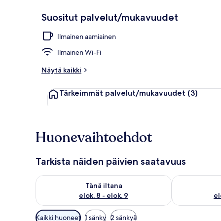
Suositut palvelut/mukavuudet
Kahvila
Ilmainen aamiainen
Ilmainen Wi-Fi
Näytä kaikki
Tärkeimmät palvelut/mukavuudet
(3)
Huonevaihtoehdot
Tarkista näiden päivien saatavuus
Tarkista tämän illan saatavuus elok. 8 - elok. 9
Tarkista huomi
Tänä iltana
elok. 8 - elok. 9
el
Huoneille
Kaikki huoneet
1 sänky
2 sänkyä