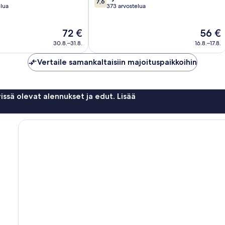
7,6
kautta
lua
373 arvostelua
10,
Hyvä,
Hinta
Hinta
72 €
56 €
373
on
on
arvostelua
30.8.–31.8.
16.8.–17.8.
72 €
56 €
Vertaile samankaltaisiin majoituspaikkoihin
issä olevat alennukset ja edut. Lisää