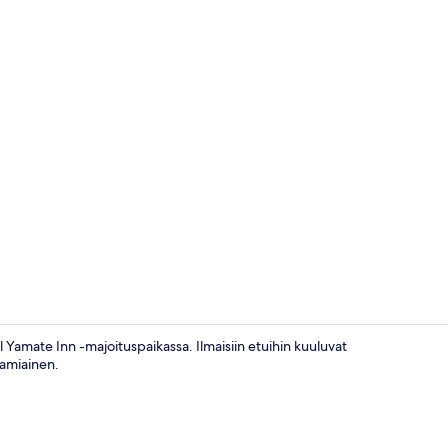
Aulabaari
 Yamate Inn -majoituspaikassa. Ilmaisiin etuihin kuuluvat
aamiainen.
Majoituspaik