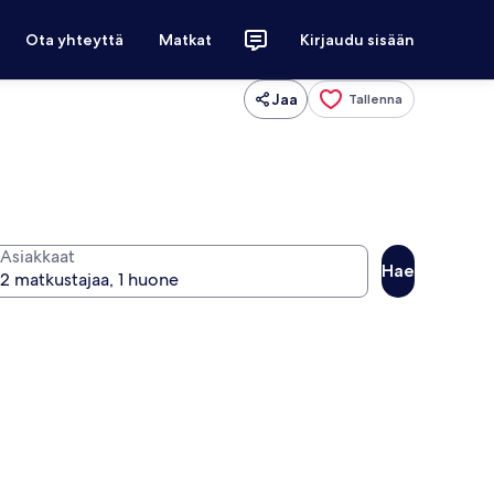
Ota yhteyttä
Matkat
Kirjaudu sisään
Jaa
Tallenna
Asiakkaat
Hae