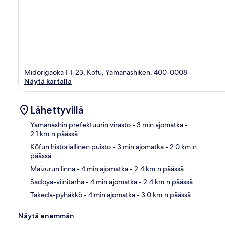
Midorigaoka 1-1-23, Kofu, Yamanashiken, 400-0008
Näytä kartalla
Lähettyvillä
Yamanashin prefektuurin virasto
- 3 min ajomatka
-
2.1 km:n päässä
Kōfun historiallinen puisto
- 3 min ajomatka
- 2.0 km:n
Kart
päässä
Maizurun linna
- 4 min ajomatka
- 2.4 km:n päässä
Sadoya-viinitarha
- 4 min ajomatka
- 2.4 km:n päässä
Takeda-pyhäkkö
- 4 min ajomatka
- 3.0 km:n päässä
Näytä enemmän