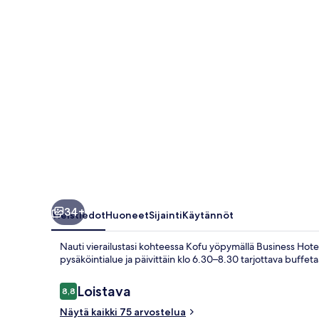
34+
Yleistiedot
Huoneet
Sijainti
Käytännöt
Nauti vierailustasi kohteessa Kofu yöpymällä Business Hotel
pysäköintialue ja päivittäin klo 6.30–8.30 tarjottava buffet
Arvostelut
Loistava
8,8
8,8 kautta 10.
Näytä kaikki 75 arvostelua