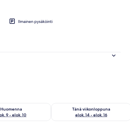
Ilmainen pysäköinti
sen saatavuus elok. 9 - elok. 10
Tarkista tämän viikonlopun saatavuus el
Huomenna
Tänä viikonloppuna
ok. 9 - elok. 10
elok. 14 - elok. 16