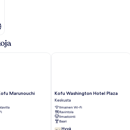
t
oja
fu Marunouchi
Kofu Washington Hotel Plaza
Kofu
Kofu Marunouchi
Kofu Washington Hotel Plaza
Washington
Keskusta
Hotel
tavilla
Ilmainen Wi-Fi
Plaza
Fi
Ravintola
Keskusta
Ilmastointi
Baari
7.6
Hyvä