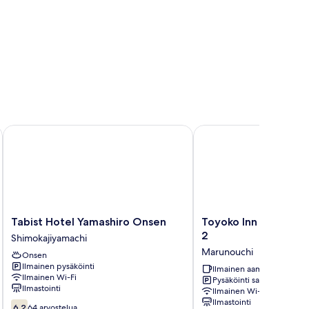
Tabist Hotel Yamashiro Onsen
Toyoko Inn Kofu Statio
Tabist
Toyoko
Tabist Hotel Yamashiro Onsen
Toyoko Inn Kofu Sta
Hotel
Inn
2
Shimokajiyamachi
Yamashiro
Kofu
Marunouchi
Onsen
Onsen
Station
Ilmainen pysäköinti
Shimokajiyamachi
Minami
Ilmainen aamiainen
Ilmainen Wi-Fi
Pysäköinti saatavilla
2
Ilmastointi
Ilmainen Wi-Fi
Marunouchi
Ilmastointi
6.2
6,2
64 arvostelua