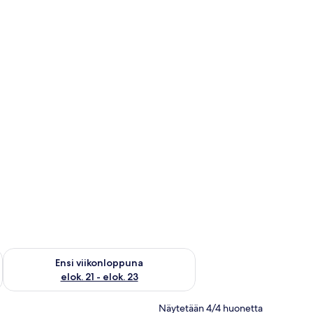
ok. 14 - elok. 16
Tarkista ensi viikonlopun saatavuus elok. 21 - elok. 23
Ensi viikonloppuna
elok. 21 - elok. 23
Näytetään 4/4 huonetta