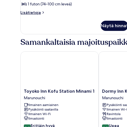
1 futon (74–100 cm leveä)
Lisätietoja
Lisätietoja
huoneesta
Perushuone
Näytä hinna
Samankaltaisia majoituspaikk
Toyoko Inn Kofu Station Minami 1
Dormy Inn Ko
Toyoko
Dormy
Toyoko Inn Kofu Station Minami 1
Dormy Inn 
Inn
Inn
Marunouchi
Marunouchi
Kofu
Kofu
Ilmainen aamiainen
Pysäköinti saa
Station
Marunouchi
Pysäköinti saatavilla
Ilmainen Wi-
Minami
Marunouchi
Ilmainen Wi-Fi
Ravintola
1
Ilmastointi
Ilmastointi
Marunouchi
8.2
9.2
Erittäin hyvä
Upea