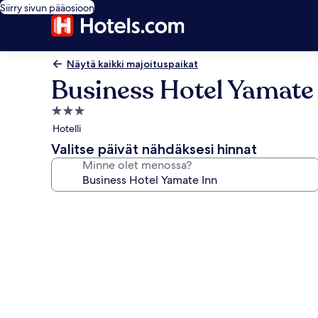
Siirry sivun pääosioon
Näytä kaikki majoituspaikat
Business Hotel Yamate
3.0
tähden
Hotelli
majoituspaikka
Valitse päivät nähdäksesi hinnat
Minne olet menossa?
Majoituspaikan
Business
Hotel
Yamate
Inn
valokuvagalleria