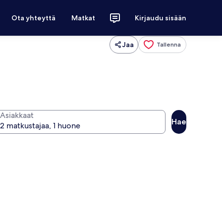
Ota yhteyttä
Matkat
Kirjaudu sisään
Jaa
Tallenna
Asiakkaat
Hae