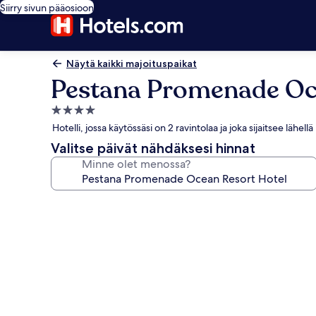
Siirry sivun pääosioon
Näytä kaikki majoituspaikat
Pestana Promenade Oc
4.0
tähden
Hotelli, jossa käytössäsi on 2 ravintolaa ja joka sijaitsee läh
majoituspaikka
Valitse päivät nähdäksesi hinnat
Minne olet menossa?
Majoituspaikan
Pestana
Promenade
Ocean
Resort
Hotel