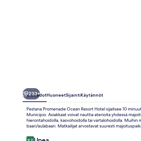
valokuvagalleria
233+
Yleistiedot
Huoneet
Sijainti
Käytännöt
Pestana Promenade Ocean Resort Hotel sijaitsee 10 minuut
Municipio. Asiakkaat voivat nauttia aterioita yhdessä majoi
hierontahoidolla, kasvohoidolla tai vartalohoidolla. Muihin 
baari/aulabaari. Matkailijat arvostavat suuresti majoituspai
Arvostelut
Upea
9,2