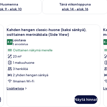
sen saatavuus elok. 9 - elok. 10
Tarkista tämän viikonlopun saatavuus el
Huomenna
Tänä viikonloppuna
ok. 9 - elok. 10
elok. 14 - elok. 16
ssa, työpöytä, pimennysverhot
Avaa
Minibaari, tallelokero huoneessa, ty
A
5
Kahden hengen classic-huone (kaksi sänkyä),
Ka
kaikki
ka
osittainen merinäköala (Side View)
m
huonetyypin
h
Loistava
8,8
8,
Kahden
K
8,8 kautta 10
(3
3 arvostelua
hengen
h
arvostelua)
Osittainen näkymä merelle
classic-
s
23 m²
huone
h
1 makuuhuone
(kaksi
(k
3 henkilöä
sänkyä),
s
2 yhden hengen sänkyä
osittainen
m
Ilmainen Wi-Fi
merinäköala
k
(Side
Lisätietoja
Li
Lisätietoja
Li
View)
huoneesta
hu
Kahden
K
kuvat
t
Näytä hinnat
hengen
h
classic-
su