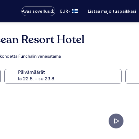
•
Avaa sovellus
EUR
Listaa majoituspaikkasi
ean Resort Hotel
ellä kohdetta Funchalin venesatama
Päivämäärät