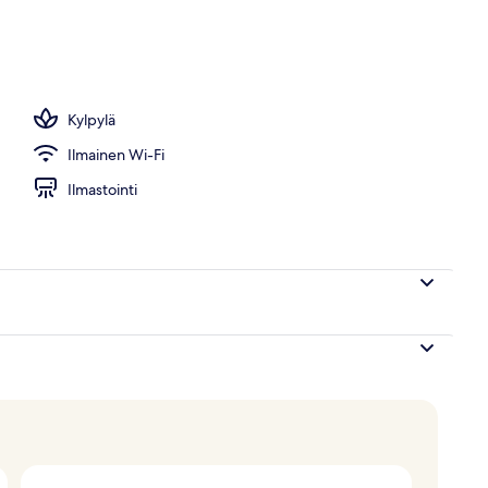
allelokero huoneessa, työpöytä, pimennysverhot
Kylpylä
Ilmainen Wi-Fi
Ilmastointi