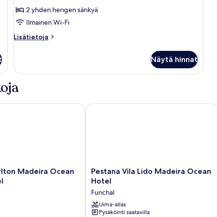
(kaksi
2 yhden hengen sänkyä
sänkyä),
Ilmainen Wi-Fi
näköala
uima-
Lisätietoja
Lisätietoja
huoneesta
altaalle
Kahden
kuvat
t
Näytä hinnat
hengen
classic-
huone
oja
(kaksi
sänkyä),
näköala
on Madeira Ocean Resort Hotel
Pestana Vila Lido Madeira Ocean Hot
uima-
altaalle
Pestana
rlton Madeira Ocean
Pestana Vila Lido Madeira Ocean
Vila
l
Hotel
Lido
Funchal
Madeira
Ocean
Uima-allas
Pysäköinti saatavilla
Hotel