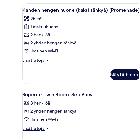
huone
Avaa
Kahden hengen huone (kaksi sä
2
(kaksi
Kahden hengen huone (kaksi sänkyä) (Promenade
kaikki
sänkyä),
25 m²
merinäköala
huonetyypin
1 makuuhuone
Kahden
hengen
2 henkilöä
huone
2 yhden hengen sänkyä
(kaksi
Ilmainen Wi-Fi
sänkyä)
Lisätietoja
Lisätietoja
(Promenade)
huoneesta
kuvat
Kahden
Näytä hinna
hengen
huone
(kaksi
Avaa
Hotellihuone, jossa on sänky,
3
sänkyä)
Superior Twin Room, Sea View
kaikki
(Promenade)
3 henkilöä
huonetyypin
2 yhden hengen sänkyä
Superior
Twin
Ilmainen Wi-Fi
Room,
Lisätietoja
Lisätietoja
Sea
huoneesta