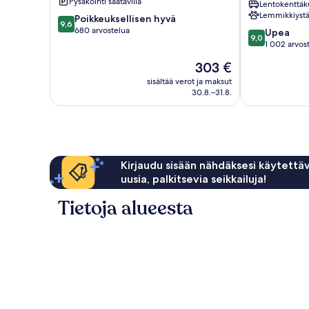
Pysäköinti saatavilla
Lentokenttäk
Funchal
Lemmikkiystä
9.6
Poikkeuksellisen hyvä
9,6
kautta
680 arvostelua
9.0
Upea
9,0
10,
kautta
1 002 arvos
Poikkeuksellisen
10,
Hinta
303 €
hyvä,
Upea,
on
680
1 002
sisältää verot ja maksut
303 €
arvostelua
30.8.–31.8.
arvostelua
Kirjaudu sisään nähdäksesi käytettäv
uusia, palkitsevia seikkailuja!
Tietoja alueesta