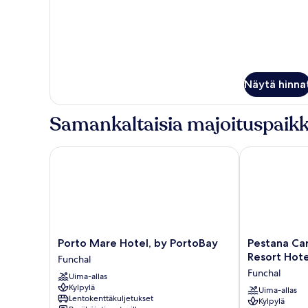
Superior
View
Twin
kuvat
Room,
Sea
View
Näytä hinna
Samankaltaisia majoituspaikk
Porto Mare Hotel, by PortoBay
Pestana Carlt
Porto
Pestana
Porto Mare Hotel, by PortoBay
Pestana Ca
Mare
Carlton
Resort Hote
Funchal
Hotel,
Madeira
Funchal
Uima-allas
by
Ocean
Kylpylä
PortoBay
Resort
Uima-allas
Lentokenttäkuljetukset
Kylpylä
Funchal
Hotel