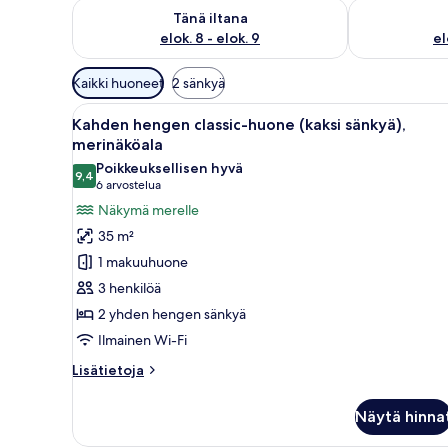
Tarkista tämän illan saatavuus elok. 8 - elok. 9
Tarkista huomi
Tänä iltana
elok. 8 - elok. 9
el
Huoneille
Kaikki huoneet
2 sänkyä
saatavilla
Avaa
Minibaari, tallelokero huonee
olevia
6
Kahden hengen classic-huone (kaksi sänkyä),
kaikki
suodattimia
merinäköala
huonetyypin
Poikkeuksellisen hyvä
9,4
Kahden
9,4 kautta 10
(6
6 arvostelua
hengen
arvostelua)
Näkymä merelle
classic-
35 m²
huone
1 makuuhuone
(kaksi
3 henkilöä
sänkyä),
2 yhden hengen sänkyä
merinäköala
Ilmainen Wi-Fi
kuvat
Lisätietoja
Lisätietoja
huoneesta
Kahden
Näytä hinna
hengen
classic-