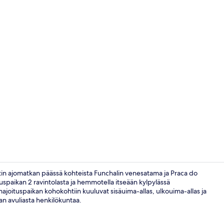
Sisällönluoj
in ajomatkan päässä kohteista Funchalin venesatama ja Praca do
tuspaikan 2 ravintolasta ja hemmotella itseään kylpylässä
majoituspaikan kohokohtiin kuuluvat sisäuima-allas, ulkouima-allas ja
Minibaari, t
kan avuliasta henkilökuntaa.