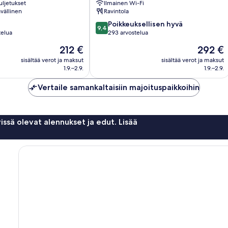
uljetukset
Ilmainen Wi-Fi
Funchal
vällinen
Ravintola
9.4
Poikkeuksellisen hyvä
9,4
kautta
telua
293 arvostelua
10,
Hinta
Hinta
212 €
292 €
Poikkeuksellisen
on
on
hyvä,
sisältää verot ja maksut
sisältää verot ja maksut
212 €
292 €
1.9.–2.9.
1.9.–2.9.
293
arvostelua
Vertaile samankaltaisiin majoituspaikkoihin
issä olevat alennukset ja edut. Lisää