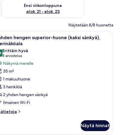
ok. 14 - elok. 16
Tarkista ensi viikonlopun saatavuus elok. 21 - elok. 23
Ensi viikonloppuna
elok. 21 - elok. 23
Näytetään 8/8 huonetta
öpöytä, pimennysverhot
vaa
Minibaari, tallelokero huoneessa, työpöytä,
6
hden hengen superior-huone (kaksi sänkyä),
ikki
erinäköala
uonetyypin
Erittäin hyvä
4
ahden
8,4 kautta 10
(5
5 arvostelua
engen
arvostelua)
Näkymä merelle
uperior-
35 m²
uone
1 makuuhuone
aksi
3 henkilöä
änkyä),
2 yhden hengen sänkyä
erinäköala
Ilmainen Wi-Fi
uvat
sätietoja
sätietoja
oneesta
ahden
Näytä hinnat
engen
perior-