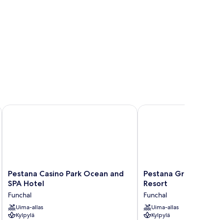
el
Pestana Casino Park Ocean and SPA Hotel
Pestana Grand Premiu
Pestana
Pestana
Pestana Casino Park Ocean and
Pestana Grand Pre
Casino
Grand
SPA Hotel
Resort
Park
Premium
Funchal
Funchal
Ocean
Ocean
and
Uima-allas
Resort
Uima-allas
Kylpylä
Kylpylä
SPA
Funchal