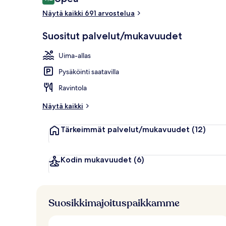
9,2 kautta 10.
Näytä kaikki 691 arvostelua
Minibaari, t
Suositut palvelut/mukavuudet
Uima-allas
Pysäköinti saatavilla
Ravintola
Näytä kaikki
Tärkeimmät palvelut/mukavuudet
(12)
Kodin mukavuudet
(6)
Suosikkimajoituspaikkamme