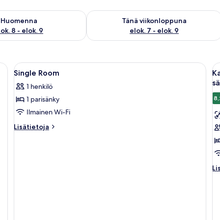
sen saatavuus elok. 8 - elok. 9
Tarkista tämän viikonlopun saatavuus e
Huomenna
Tänä viikonloppuna
ok. 8 - elok. 9
elok. 7 - elok. 9
Avaa
Kylpyhuone | Ympäristöystävälliset hy
A
1
Single Room
Ka
kaikki
ka
s
1 henkilö
huonetyypin
h
8,
1 parisänky
Single
K
Room
h
Ilmainen Wi-Fi
kuvat
s
Lisätietoja
Lisätietoja
h
huoneesta
Single
(y
Room
ta
Li
k
Li
hu
s
K
k
h
su
h