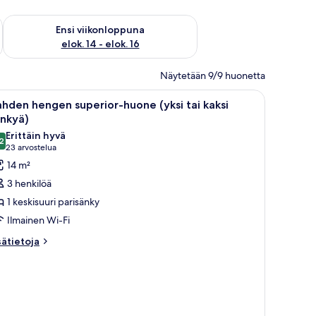
lok. 7 - elok. 9
Tarkista ensi viikonlopun saatavuus elok. 14 - elok. 16
Ensi viikonloppuna
elok. 14 - elok. 16
Näytetään 9/9 huonetta
gieniatuotteet, hiustenkuivaaja, pyyhkeet
vaa
Hotellihuone, jossa on kaksi sänkyä, työpöytä 
7
hden hengen superior-huone (yksi tai kaksi
ikki
änkyä)
uonetyypin
Erittäin hyvä
2
ahden
8,2 kautta 10
(23
23 arvostelua
engen
arvostelua)
14 m²
uperior-
3 henkilöä
uone
1 keskisuuri parisänky
ksi
Ilmainen Wi-Fi
i
sätietoja
aksi
sätietoja
oneesta
änkyä)
ahden
uvat
engen
perior-
uone