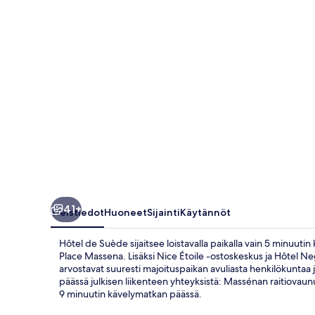
41+
Yleistiedot
Huoneet
Sijainti
Käytännöt
Hôtel de Suède sijaitsee loistavalla paikalla vain 5 minuut
Place Massena. Lisäksi Nice Étoile -ostoskeskus ja Hôtel Ne
arvostavat suuresti majoituspaikan avuliasta henkilökuntaa j
päässä julkisen liikenteen yhteyksistä: Massénan raitiovaun
9 minuutin kävelymatkan päässä.