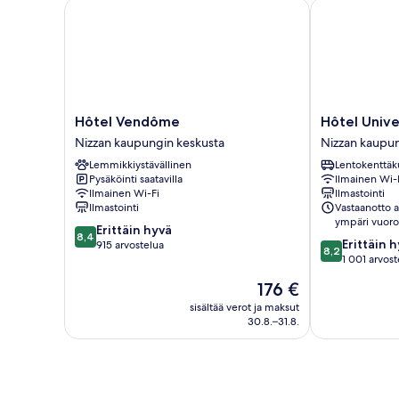
Hôtel Vendôme
Hôtel Univers
Hôtel
Hôtel
Hôtel Vendôme
Hôtel Unive
Vendôme
Univers
Nizzan kaupungin keskusta
Nizzan kaupun
Nizzan
Nizzan
Lemmikkiystävällinen
Lentokenttäk
kaupungin
kaupungin
Pysäköinti saatavilla
Ilmainen Wi-
keskusta
keskusta
Ilmainen Wi-Fi
Ilmastointi
Ilmastointi
Vastaanotto 
ympäri vuor
8.4
Erittäin hyvä
8,4
8.2
Erittäin 
kautta
915 arvostelua
8,2
kautta
1 001 arvost
10,
10,
Erittäin
Hinta
176 €
Erittäin
hyvä,
on
hyvä,
sisältää verot ja maksut
915
176 €
30.8.–31.8.
1 001
arvostelua
arvostelua