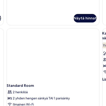
(y
ta
ka
sä
t
Näytä hinnat
on punavalkoinen päiväpeite, pieni yöpöytä, jossa on pullo ja laseja, sekä pun
A
Ka
ka
s
h
7,
K
h
s
h
(y
ta
Li
k
Li
hu
s
Standard Room
K
k
h
2 henkilöä
st
2 yhden hengen sänkyä TAI 1 parisänky
h
Ilmainen Wi-Fi
(y