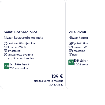
Saint Gothard Nice
Villa Rivoli
Saint
Villa
Saint Gothard Nice
Villa Rivoli
Gothard
Rivoli
Nizzan kaupungin keskusta
Nizzan kaupungin keskus
Nice
Nizzan
Lentokenttäkuljetukset
Pysäköinti saatavilla
Nizzan
kaupungin
Ilmainen Wi-Fi
Ilmainen Wi-Fi
kaupungin
keskusta
Ilmastointi
Ilmastointi
keskusta
Vastaanotto avoinna
Baari
ympäri vuorokauden
8.4
Erittäin hyvä
8,4
8.0
Erittäin hyvä
kautta
1 002 arvostelua
8,0
kautta
703 arvostelua
10,
10,
Erittäin
Hinta
139 €
Erittäin
hyvä,
on
hyvä,
sisältää verot ja maksut
sisäl
1 002
139 €
30.8.–31.8.
703
arvostelua
arvostelua