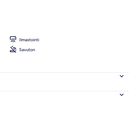
utila
Ilmastointi
Savuton