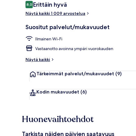
Arvostelut
Erittäin hyvä
8,0
8,0 kautta 10.
Näytä kaikki 1 009 arvostelua
Aulan oleskel
Suositut palvelut/mukavuudet
Ilmainen Wi-Fi
Vastaanotto avoinna ympäri vuorokauden
Näytä kaikki
Tärkeimmät palvelut/mukavuudet
(9)
Kodin mukavuudet
(6)
Huonevaihtoehdot
Tarkista näiden päivien saatavuus