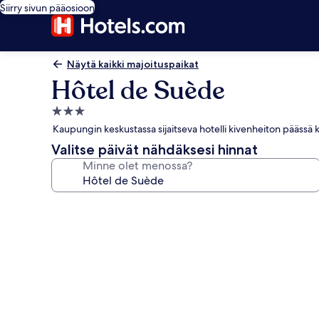
Siirry sivun pääosioon
Näytä kaikki majoituspaikat
Hôtel de Suède
3.0
tähden
Kaupungin keskustassa sijaitseva hotelli kivenheiton päässä
majoituspaikka
Valitse päivät nähdäksesi hinnat
Minne olet menossa?
Majoituspaikan
Hôtel
de
Suède
valokuvagalleria