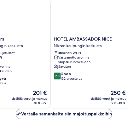
HOTEL AMBASSADOR NICE
HOTEL
rs
HOTEL AMBASSADOR NICE
AMBASSADOR
gin keskusta
Nizzan kaupungin keskusta
NICE
uljetukset
Ilmainen Wi-Fi
Nizzan
Fi
Vastaanotto avoinna
kaupungin
ympäri vuorokauden
keskusta
avoinna
Savuton
okauden
9.0
Upea
9,0
hyvä
kautta
132 arvostelua
elua
10,
Upea,
Hinta
Hinta
201 €
250 €
132
on
on
sisältää verot ja maksut
sisältää verot ja maksut
arvostelua
201 €
250 €
31.8.–1.9.
12.8.–13.8.
Vertaile samankaltaisiin majoituspaikkoihin