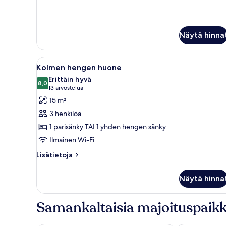
Näytä hinna
Avaa
Hotellihuone, jossa on kaksi s
7
Kolmen hengen huone
kaikki
Erittäin hyvä
huonetyypin
8,0
8,0 kautta 10
(13
13 arvostelua
Kolmen
arvostelua)
15 m²
hengen
3 henkilöä
huone
1 parisänky TAI 1 yhden hengen sänky
kuvat
Ilmainen Wi-Fi
Lisätietoja
Lisätietoja
huoneesta
Kolmen
Näytä hinna
hengen
huone
Samankaltaisia majoituspaikk