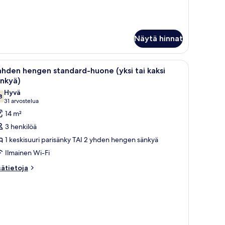
ksi
i
ksi
nkyä)
Näytä hinnat
ainen penkki hotellihuoneessa.
vaa
Hotellihuone, jossa on kaksi sänkyä, punavalko
9
hden hengen standard-huone (yksi tai kaksi
ikki
änkyä)
uonetyypin
Hyvä
8
ahden
7,8 kautta 10
(31
31 arvostelua
engen
arvostelua)
14 m²
tandard-
3 henkilöä
uone
1 keskisuuri parisänky TAI 2 yhden hengen sänkyä
ksi
Ilmainen Wi-Fi
i
sätietoja
aksi
sätietoja
oneesta
änkyä)
ahden
uvat
engen
andard-
uone
ksi