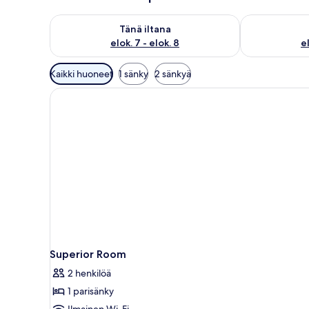
Tarkista tämän illan saatavuus elok. 7 - elok. 8
Tarkista huomi
Tänä iltana
elok. 7 - elok. 8
el
Huoneille
Kaikki huoneet
1 sänky
2 sänkyä
saatavilla
olevia
suodattimia
Superior Room
2 henkilöä
1 parisänky