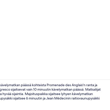
Aulan oleskel
in kävelymatkan päässä kohteista Promenade des Anglais'n ranta ja
gresco sijaitsevat vain 10 minuutin kävelymatkan päässä. Matkailijat
a hyvää sijaintia. Majoituspaikka sijaitsee lyhyen kävelymatkan
Ravintola
upysäkki sijaitsee 6 minuutin ja Jean Médecinin raitiovaunupysäkki