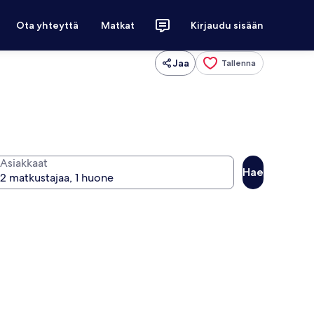
Ota yhteyttä
Matkat
Kirjaudu sisään
Jaa
Tallenna
Asiakkaat
Hae