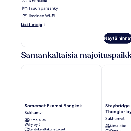
1
3 henkilöä
makuuhuone
1 suuri parisänky
kuvat
Ilmainen Wi-Fi
Lisätietoja
Lisätietoja
huoneesta
Executive-
Näytä hinna
huone,
1
makuuhuone
Samankaltaisia majoituspaikk
Somerset Ekamai Bangkok
Staybridge S
Somerset
Staybridge
Somerset Ekamai Bangkok
Staybridge
Ekamai
Suites
Thonglor b
Sukhumvit
Bangkok
Bangkok
Sukhumvit
Uima-allas
Sukhumvit
Thonglor
Kylpylä
by
Uima-allas
Lentokenttäkuljetukset
Onsen