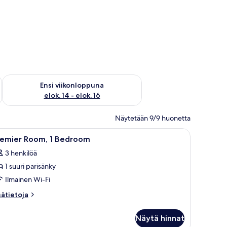
lok. 7 - elok. 9
Tarkista ensi viikonlopun saatavuus elok. 14 - elok. 16
Ensi viikonloppuna
elok. 14 - elok. 16
Näytetään 9/9 huonetta
työpöytä, televisio ja parveke, jolta on näkymä kaupunkiin.
vaa
Moderni hotellihuone, jossa on suuri sänky, t
7
remier Room, 1 Bedroom
ikki
3 henkilöä
uonetyypin
1 suuri parisänky
remier
oom,
Ilmainen Wi-Fi
sätietoja
sätietoja
edroom
oneesta
emier
uvat
Näytä hinnat
om,