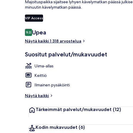
Majoituspaikka sijaitsee lyhyen kävelymatkan päässä julkis
minuutin kävelymatkan päässä.
VIP Access
Ulkopuoli
Arvostelut
Upea
9,0
9,0 kautta 10.
Näytä kaikki 1 318 arvostelua
Suositut palvelut/mukavuudet
Uima-allas
Keittiö
Ilmainen pysäköinti
Näytä kaikki
Tärkeimmät palvelut/mukavuudet
(12)
Kodin mukavuudet
(6)