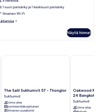
edroom
4 henkilöä
uvat
1 suuri parisänky ja 1 keskisuuri parisänky
Ilmainen Wi-Fi
sätietoja
sätietoja
oneesta
ecutive,
Näytä hinnat
edroom
The Salil Sukhumvit 57 - Thonglor
Oakwood Residence Su
The
Oakwood
The Salil Sukhumvit 57 - Thonglor
Oakwood Residence
Salil
Residence
24 Bangkok
Sukhumvit
Sukhumvit
Sukhumvit
Sukhumvit
Uima-allas
57
24
Lentokenttäkuljetukset
-
Bangkok
Uima-allas
Ilmainen pysäköinti
Kylpylä