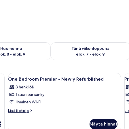
sen saatavuus elok. 8 - elok. 9
Tarkista tämän viikonlopun saatavuus e
Huomenna
Tänä viikonloppuna
ok. 8 - elok. 9
elok. 7 - elok. 9
öpöytä, tuoli, televisio ja suuri ikkuna.
Avaa
Moderni hotellihuone, jossa on sänky, 
A
14
One Bedroom Premier - Newly Refurblished
P
kaikki
ka
3 henkilöä
huonetyypin
h
1 suuri parisänky
One
P
Bedroom
R
Ilmainen Wi-Fi
Premier
1
Lisätietoja
Li
Lisätietoja
Li
-
B
huoneesta
hu
One
Pr
Newly
k
t
Näytä hinnat
Bedroom
Ro
Refurblished