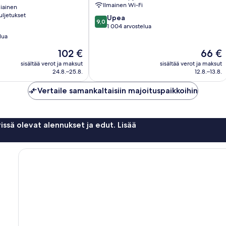
Sukhumvit
Ilmainen Wi-Fi
iainen
uljetukset
9.0
Upea
9,0
kautta
1 004 arvostelua
10,
lua
Upea,
Hinta
Hinta
102 €
66 €
1 004
on
on
arvostelua
sisältää verot ja maksut
sisältää verot ja maksut
102 €
66 €
24.8.–25.8.
12.8.–13.8.
Vertaile samankaltaisiin majoituspaikkoihin
issä olevat alennukset ja edut. Lisää