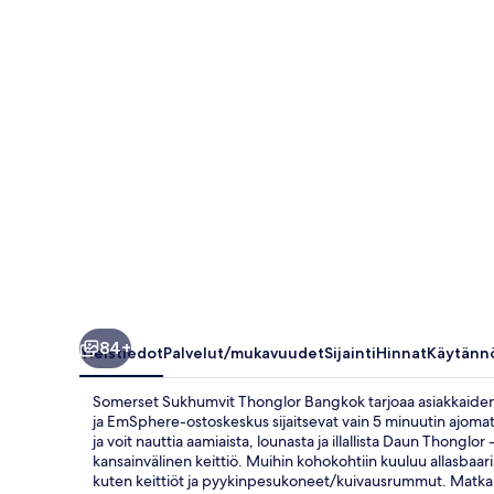
valokuvagalleria
84+
Yleistiedot
Palvelut/mukavuudet
Sijainti
Hinnat
Käytänn
Somerset Sukhumvit Thonglor Bangkok tarjoaa asiakkaide
ja EmSphere-ostoskeskus sijaitsevat vain 5 minuutin ajomat
ja voit nauttia aamiaista, lounasta ja illallista Daun Thonglor
kansainvälinen keittiö. Muihin kohokohtiin kuuluu allasbaa
kuten keittiöt ja pyykinpesukoneet/kuivausrummut. Matkaili