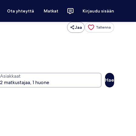
Ota yhteyttä
Matkat
Kirjaudu sisään
Jaa
Tallenna
Asiakkaat
Hae