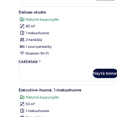
Executive
Apartment
Avaa
Moderni hotellihuone, jossa on 
4
Deluxe-studio
kaikki
Näkymä kaupungille
huonetyypin
40 m²
Deluxe-
studio
1 makuuhuone
kuvat
3 henkilöä
1 suuri parisänky
Ilmainen Wi-Fi
Lisätietoja
Lisätietoja
huoneesta
Deluxe-
Näytä hinna
studio
Avaa
Moderni hotellihuone, jossa on
6
Executive-huone, 1 makuuhuone
kaikki
Näkymä kaupungille
huonetyypin
53 m²
Executive-
huone,
1 makuuhuone