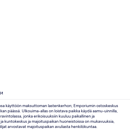
Näkymä huo
öt
nsa käyttöön maksuttoman lastenkerhon; Emporiumin ostoskeskus
kan päässä. Ulkouima-allas on loistava paikka käydä aamu-uinnilla,
 -ravintolassa, jonka erikoisuuksiin kuuluu paikallinen ja
Premier-huo
ri ja kuntokeskus ja majoituspaikan huoneistoissa on mukavuuksia,
jat arvostavat majoituspaikan avuliasta henkilökuntaa.