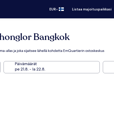
•
EUR
Listaa majoituspaikkasi
honglor Bangkok
ma-allas ja joka sijaitsee lähellä kohdetta EmQuartierin ostoskeskus
Päivämäärät