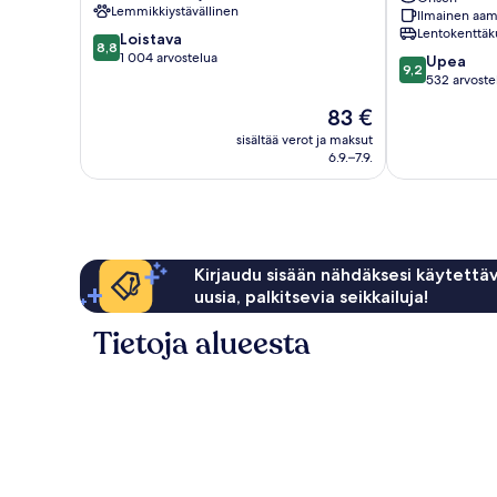
IHG
Lemmikkiystävällinen
Ilmainen aam
Sukhumvit
Lentokenttäk
8.8
Loistava
8,8
kautta
1 004 arvostelua
9.2
Upea
9,2
10,
kautta
532 arvoste
Loistava,
10,
Hinta
83 €
1 004
Upea,
on
arvostelua
532
sisältää verot ja maksut
83 €
6.9.–7.9.
arvostelua
Kirjaudu sisään nähdäksesi käytettäv
uusia, palkitsevia seikkailuja!
Tietoja alueesta