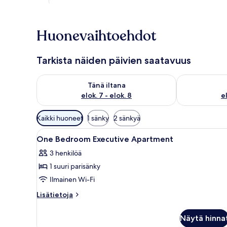
Huonevaihtoehdot
Tarkista näiden päivien saatavuus
Tarkista tämän illan saatavuus elok. 7 - elok. 8
Tarkista huomi
Tänä iltana
elok. 7 - elok. 8
el
Huoneille
Kaikki huoneet
1 sänky
2 sänkyä
saatavilla
Avaa
Hotellihuone, jossa on sänky, ty
olevia
14
One Bedroom Executive Apartment
kaikki
suodattimia
3 henkilöä
huonetyypin
1 suuri parisänky
One
Bedroom
Ilmainen Wi-Fi
Executive
Lisätietoja
Lisätietoja
Apartment
huoneesta
One
kuvat
Näytä hinna
Bedroom