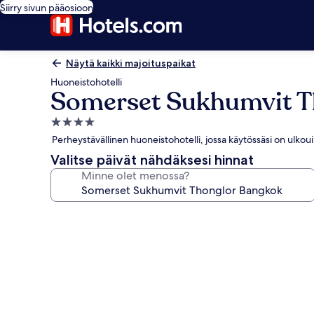
Siirry sivun pääosioon
Näytä kaikki majoituspaikat
Huoneistohotelli
Somerset Sukhumvit T
4.0
tähden
Perheystävällinen huoneistohotelli, jossa käytössäsi on ulkoui
majoituspaikka
Valitse päivät nähdäksesi hinnat
Minne olet menossa?
Majoituspaikan
Somerset
Sukhumvit
Thonglor
Bangkok