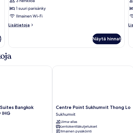
1
B
3 henkilöä
makuuhuone
k
1 suuri parisänky
kuvat
Ilmainen Wi-Fi
Lisätietoja
Li
Lisätietoja
Li
huoneesta
hu
Premier-
Ex
t
Näytä hinnat
huone,
2
1
B
makuuhuone
oja
uites Bangkok Thonglor by IHG
Centre Point Sukhumvit Thong Lo
Centre
 Suites Bangkok
Centre Point Sukhumvit Thong Lo
Point
y IHG
Sukhumvit
Sukhumvit
Uima-allas
Thong
Lentokenttäkuljetukset
Lo
Ilmainen pysäköinti