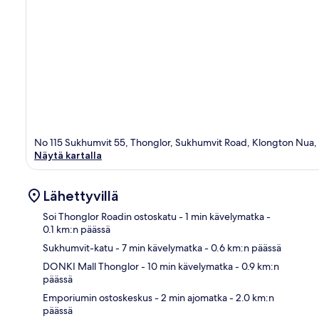
No 115 Sukhumvit 55, Thonglor, Sukhumvit Road, Klongton Nua,
Näytä kartalla
Lähettyvillä
Soi Thonglor Roadin ostoskatu
- 1 min kävelymatka
-
0.1 km:n päässä
Sukhumvit-katu
- 7 min kävelymatka
- 0.6 km:n päässä
Kart
DONKI Mall Thonglor
- 10 min kävelymatka
- 0.9 km:n
päässä
Emporiumin ostoskeskus
- 2 min ajomatka
- 2.0 km:n
päässä