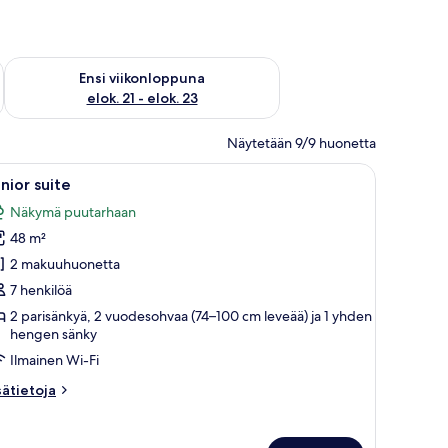
ok. 14 - elok. 16
Tarkista ensi viikonlopun saatavuus elok. 21 - elok. 23
Ensi viikonloppuna
elok. 21 - elok. 23
Näytetään 9/9 huonetta
änky ja ikkuna, jossa on verhot.
vaa
Kompakti huone, jossa on keittotila, ruokapöy
8
nior suite
ikki
Näkymä puutarhaan
uonetyypin
48 m²
unior
uite
2 makuuhuonetta
uvat
7 henkilöä
2 parisänkyä, 2 vuodesohvaa (74–100 cm leveää) ja 1 yhden
hengen sänky
Ilmainen Wi-Fi
sätietoja
sätietoja
oneesta
nior
ite