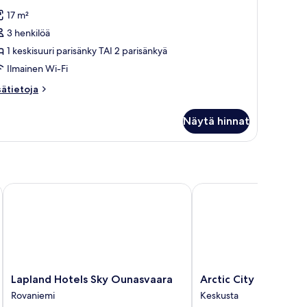
ikki
17 m²
uonetyypin
3 henkilöä
tandard
oom
1 keskisuuri parisänky TAI 2 parisänkyä
uvat
Ilmainen Wi-Fi
sätietoja
sätietoja
oneesta
andard
Näytä hinnat
oom
Lapland Hotels Sky Ounasvaara
Arctic City Hotel
Lapland
Arctic
Lapland Hotels Sky Ounasvaara
Arctic City Hotel
Hotels
City
Rovaniemi
Keskusta
Sky
Hotel