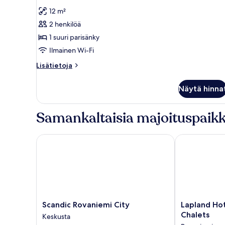
kaikki
12 m²
huonetyypin
2 henkilöä
Aurora
Nest
1 suuri parisänky
kuvat
Ilmainen Wi-Fi
Lisätietoja
Lisätietoja
huoneesta
Aurora
Näytä hinna
Nest
Samankaltaisia majoituspaikk
Scandic Rovaniemi City
Lapland Hotel
Scandic
Lapland
Scandic Rovaniemi City
Lapland Ho
Rovaniemi
Hotels
Chalets
Keskusta
City
Ounasvaara