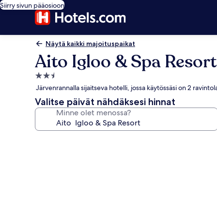
Siirry sivun pääosioon
Näytä kaikki majoituspaikat
Aito Igloo & Spa Resort
2.5
tähden
Järvenrannalla sijaitseva hotelli, jossa käytössäsi on 2 ravintol
majoituspaikka
Valitse päivät nähdäksesi hinnat
Minne olet menossa?
Majoituspaikan
Aito
Igloo
&
Spa
Resort