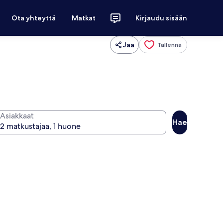
Ota yhteyttä
Matkat
Kirjaudu sisään
Jaa
Tallenna
Asiakkaat
Hae