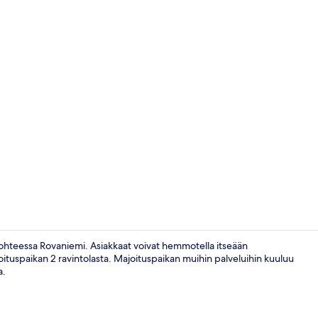
Sisäuima-all
kohteessa Rovaniemi. Asiakkaat voivat hemmotella itseään
joituspaikan 2 ravintolasta. Majoituspaikan muihin palveluihin kuuluu
a.
Aurora Nest