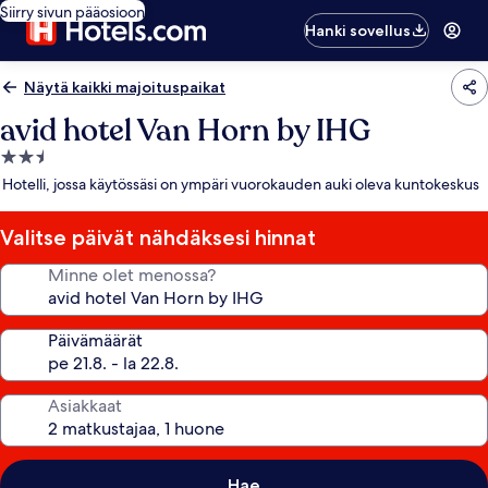
Siirry sivun pääosioon
Hanki sovellus
Näytä kaikki majoituspaikat
avid hotel Van Horn by IHG
2.5
tähden
Hotelli, jossa käytössäsi on ympäri vuorokauden auki oleva kuntokeskus
majoituspaikka
Valitse päivät nähdäksesi hinnat
Minne olet menossa?
Päivämäärät
Asiakkaat
Hae