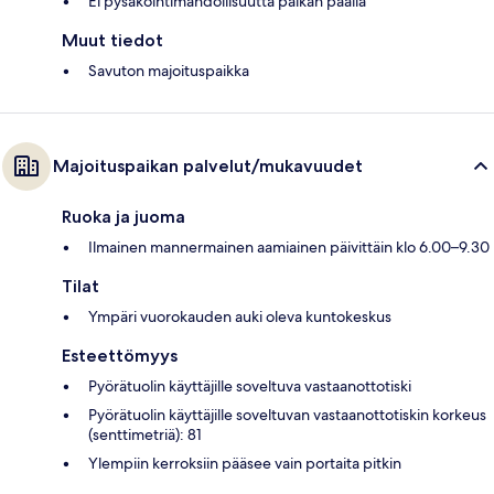
Ei pysäköintimahdollisuutta paikan päällä
Muut tiedot
Savuton majoituspaikka
Majoituspaikan palvelut/mukavuudet
Ruoka ja juoma
Ilmainen mannermainen aamiainen päivittäin klo 6.00–9.30
Tilat
Ympäri vuorokauden auki oleva kuntokeskus
Esteettömyys
Pyörätuolin käyttäjille soveltuva vastaanottotiski
Pyörätuolin käyttäjille soveltuvan vastaanottotiskin korkeus
(senttimetriä): 81
Ylempiin kerroksiin pääsee vain portaita pitkin