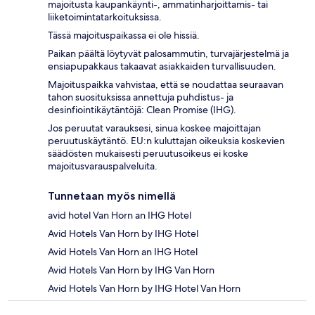
majoitusta kaupankäynti-, ammatinharjoittamis- tai
liiketoimintatarkoituksissa.
Tässä majoituspaikassa ei ole hissiä.
Paikan päältä löytyvät palosammutin, turvajärjestelmä ja
ensiapupakkaus takaavat asiakkaiden turvallisuuden.
Majoituspaikka vahvistaa, että se noudattaa seuraavan
tahon suosituksissa annettuja puhdistus- ja
desinfiointikäytäntöjä: Clean Promise (IHG).
Jos peruutat varauksesi, sinua koskee majoittajan
peruutuskäytäntö. EU:n kuluttajan oikeuksia koskevien
säädösten mukaisesti peruutusoikeus ei koske
majoitusvarauspalveluita.
Tunnetaan myös nimellä
avid hotel Van Horn an IHG Hotel
Avid Hotels Van Horn by IHG Hotel
Avid Hotels Van Horn an IHG Hotel
Avid Hotels Van Horn by IHG Van Horn
Avid Hotels Van Horn by IHG Hotel Van Horn