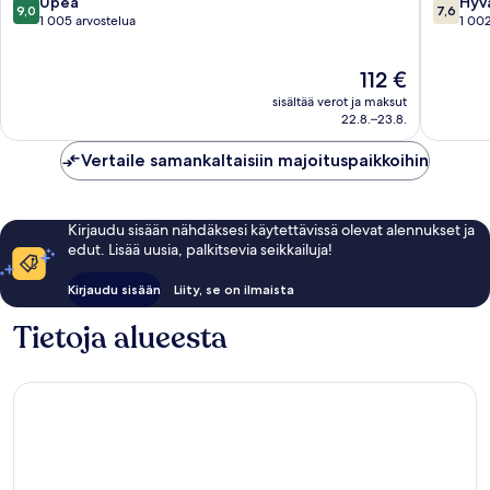
9.0
7.6
Upea
Hyv
9,0
7,6
Horn
TX
kautta
kautta
1 005 arvostelua
1 002
by
Van
10,
10,
IHG
Horn
Upea,
Hyvä,
Hinta
112 €
Van
1 005
1 002
on
Horn
arvostelua
arvostel
sisältää verot ja maksut
112 €
22.8.–23.8.
Vertaile samankaltaisiin majoituspaikkoihin
Kirjaudu sisään nähdäksesi käytettävissä olevat alennukset ja
edut. Lisää uusia, palkitsevia seikkailuja!
Kirjaudu sisään
Liity, se on ilmaista
Tietoja alueesta