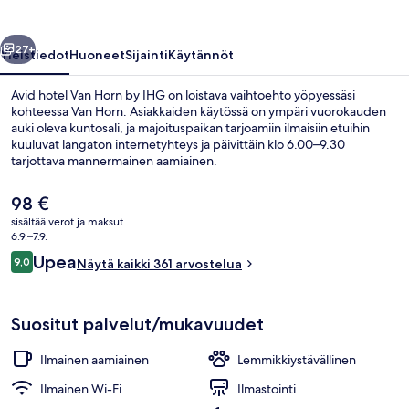
IHG
valokuvagalleria
llinen
Seuraava
27+
Yleistiedot
Huoneet
Sijainti
Käytännöt
Avid hotel Van Horn by IHG on loistava vaihtoehto yöpyessäsi
kohteessa Van Horn. Asiakkaiden käytössä on ympäri vuorokauden
auki oleva kuntosali, ja majoituspaikan tarjoamiin ilmaisiin etuihin
kuuluvat langaton internetyhteys ja päivittäin klo 6.00–9.30
tarjottava mannermainen aamiainen.
Nykyinen
98 €
hinta
sisältää verot ja maksut
on
6.9.–7.9.
Ilmainen päivittäinen mannermainen 
98 €
Arvostelut
Upea
9,0
Näytä kaikki 361 arvostelua
9,0 kautta 10.
Suositut palvelut/mukavuudet
Ilmainen aamiainen
Lemmikkiystävällinen
Ilmainen Wi-Fi
Ilmastointi