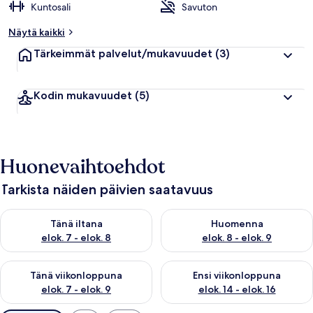
Kuntosali
Savuton
Näytä kaikki
Tärkeimmät palvelut/mukavuudet
(3)
Kodin mukavuudet
(5)
Huonevaihtoehdot
Tarkista näiden päivien saatavuus
Tarkista tämän illan saatavuus elok. 7 - elok. 8
Tarkista huomisen saatavuus el
Tänä iltana
Huomenna
elok. 7 - elok. 8
elok. 8 - elok. 9
Tarkista tämän viikonlopun saatavuus elok. 7 - elok. 9
Tarkista ensi viikonlopun saatav
Tänä viikonloppuna
Ensi viikonloppuna
elok. 7 - elok. 9
elok. 14 - elok. 16