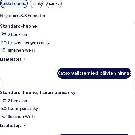
Huoneille
Kaikki huoneet
1 sänky
2 sänkyä
saatavilla
olevia
Näytetään 8/8 huonetta
suodattimia
Avaa
Moderni huone, jossa on seinälle asenne
4
Standard-huone
kaikki
2 henkilöä
huonetyypin
1 yhden hengen sänky
Standard-
huone
Ilmainen Wi-Fi
kuvat
Lisätietoja
Lisätietoja
huoneesta
Standard-
Katso valitsemiesi päivien hinnat
huone
Avaa
Moderni huone, jossa on seinälle asenne
5
Standard-huone, 1 suuri parisänky
kaikki
2 henkilöä
huonetyypin
1 suuri parisänky
Standard-
huone,
Ilmainen Wi-Fi
1
Lisätietoja
Lisätietoja
suuri
huoneesta