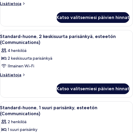
suuri
Lisätietoja
Lisätietoja
huoneesta
parisänky,
Standard-
esteetön
Katso valitsemiesi päivien hinnat
huone,
kylpyamme
1
(Mobility)
suuri
Avaa
Hotellihuone, jossa on kaksi sänkyä, ty
4
parisänky,
kuvat
Standard-huone, 2 keskisuurta parisänkyä, esteetön
kaikki
esteetön
(Communications)
kylpyamme
huonetyypin
4 henkilöä
(Mobility)
Standard-
2 keskisuurta parisänkyä
huone,
Ilmainen Wi-Fi
2
keskisuurta
Lisätietoja
Lisätietoja
huoneesta
parisänkyä,
Standard-
esteetön
Katso valitsemiesi päivien hinnat
huone,
(Communications)
2
kuvat
keskisuurta
Avaa
Moderni huone, jossa on seinälle asenne
4
parisänkyä,
Standard-huone, 1 suuri parisänky, esteetön
kaikki
esteetön
(Communications)
(Communications)
huonetyypin
2 henkilöä
Standard-
1 suuri parisänky
huone,