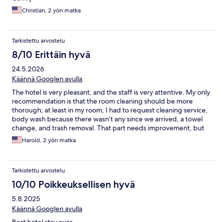
Christian, 2 yön matka
Tarkistettu arvostelu
8/10 Erittäin hyvä
24.5.2026
Käännä Googlen avulla
The hotel is very pleasant, and the staff is very attentive. My only
recommendation is that the room cleaning should be more
thorough; at least in my room, I had to request cleaning service,
body wash because there wasn’t any since we arrived, a towel
change, and trash removal. That part needs improvement, but
the hotel and the people are very kind, and they resolved the
Harold, 2 yön matka
situation for me quickly. Breakfast is great!
Tarkistettu arvostelu
10/10 Poikkeuksellisen hyvä
5.8.2025
Käännä Googlen avulla