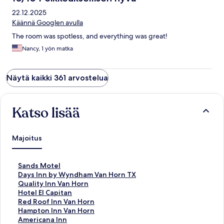
22.12.2025
Käännä Googlen avulla
The room was spotless, and everything was great!
Nancy, 1 yön matka
Näytä kaikki 361 arvostelua
Katso lisää
Majoitus
K
Sands Motel
o
K
Days Inn by Wyndham Van Horn TX
h
o
K
Quality Inn Van Horn
t
h
o
K
Hotel El Capitan
e
t
h
o
K
Red Roof Inn Van Horn
e
e
t
h
o
K
Hampton Inn Van Horn
n
e
e
t
h
o
K
Americana Inn