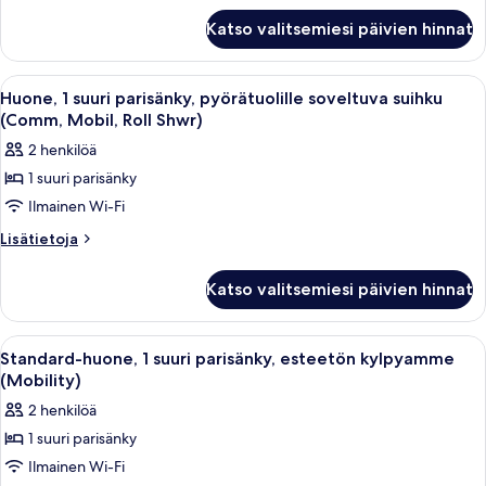
parisänkyä,
Standard-
esteetön
Katso valitsemiesi päivien hinnat
huone,
kylpyamme
2
(Mobility)
keskisuurta
Avaa
Moderni huone, jossa on seinälle asenne
3
parisänkyä,
kuvat
Huone, 1 suuri parisänky, pyörätuolille soveltuva suihku
kaikki
esteetön
(Comm, Mobil, Roll Shwr)
kylpyamme
huonetyypin
2 henkilöä
(Mobility)
Huone,
1 suuri parisänky
1
Ilmainen Wi-Fi
suuri
parisänky,
Lisätietoja
Lisätietoja
huoneesta
pyörätuolille
Huone,
soveltuva
Katso valitsemiesi päivien hinnat
1
suihku
suuri
(Comm,
parisänky,
Avaa
Moderni huone, jossa on seinälle asenne
3
pyörätuolille
Mobil,
Standard-huone, 1 suuri parisänky, esteetön kylpyamme
kaikki
soveltuva
(Mobility)
Roll
suihku
huonetyypin
Shwr)
2 henkilöä
(Comm,
Standard-
kuvat
Mobil,
1 suuri parisänky
huone,
Roll
Ilmainen Wi-Fi
1
Shwr)