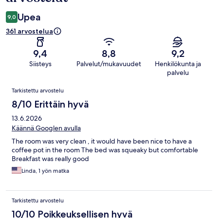
Upea
9,0
361 arvostelua
9,4
8,8
9,2
Siisteys
Palvelut/mukavuudet
Henkilökunta ja
palvelu
Arvostelut
Tarkistettu arvostelu
8/10 Erittäin hyvä
13.6.2026
Käännä Googlen avulla
The room was very clean , it would have been nice to have a
coffee pot in the room The bed was squeaky but comfortable
Breakfast was really good
Linda, 1 yön matka
Tarkistettu arvostelu
10/10 Poikkeuksellisen hyvä