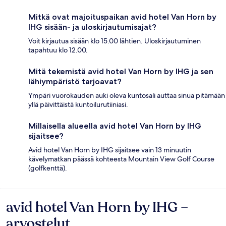
Mitkä ovat majoituspaikan avid hotel Van Horn by
IHG sisään- ja uloskirjautumisajat?
Voit kirjautua sisään klo 15.00 lähtien. Uloskirjautuminen
tapahtuu klo 12.00.
Mitä tekemistä avid hotel Van Horn by IHG ja sen
lähiympäristö tarjoavat?
Ympäri vuorokauden auki oleva kuntosali auttaa sinua pitämään
yllä päivittäistä kuntoilurutiiniasi.
Millaisella alueella avid hotel Van Horn by IHG
sijaitsee?
Avid hotel Van Horn by IHG sijaitsee vain 13 minuutin
kävelymatkan päässä kohteesta Mountain View Golf Course
(golfkenttä).
avid hotel Van Horn by IHG –
Arvostelut
arvostelut