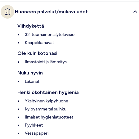
Huoneen palvelut/mukavuudet
Viihdykettä
32-tuumainen älytelevisio
Kaapelikanavat
Ole kuin kotonasi
Ilmastointi ja lämmitys
Nuku hyvin
Lakanat
Henkilökohtainen hygienia
Yksityinen kylpyhuone
Kylpyamme tai suihku
Ilmaiset hygieniatuotteet
Pyyhkeet
Vessapaperi