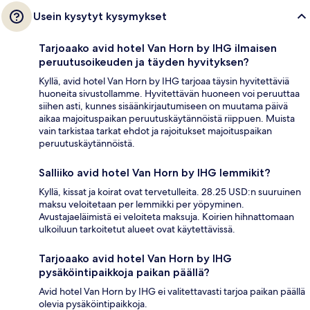
Usein kysytyt kysymykset
Tarjoaako avid hotel Van Horn by IHG ilmaisen
peruutusoikeuden ja täyden hyvityksen?
Kyllä, avid hotel Van Horn by IHG tarjoaa täysin hyvitettäviä
huoneita sivustollamme. Hyvitettävän huoneen voi peruuttaa
siihen asti, kunnes sisäänkirjautumiseen on muutama päivä
aikaa majoituspaikan peruutuskäytännöistä riippuen. Muista
vain tarkistaa tarkat ehdot ja rajoitukset majoituspaikan
peruutuskäytännöistä.
Salliiko avid hotel Van Horn by IHG lemmikit?
Kyllä, kissat ja koirat ovat tervetulleita. 28.25 USD:n suuruinen
maksu veloitetaan per lemmikki per yöpyminen.
Avustajaeläimistä ei veloiteta maksuja. Koirien hihnattomaan
ulkoiluun tarkoitetut alueet ovat käytettävissä.
Tarjoaako avid hotel Van Horn by IHG
pysäköintipaikkoja paikan päällä?
Avid hotel Van Horn by IHG ei valitettavasti tarjoa paikan päällä
olevia pysäköintipaikkoja.