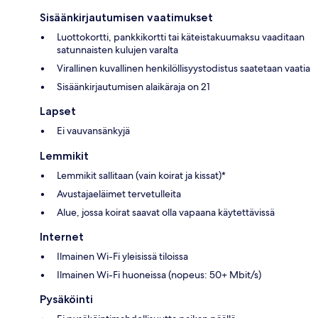
Sisäänkirjautumisen vaatimukset
Luottokortti, pankkikortti tai käteistakuumaksu vaaditaan
satunnaisten kulujen varalta
Virallinen kuvallinen henkilöllisyystodistus saatetaan vaatia
Sisäänkirjautumisen alaikäraja on 21
Lapset
Ei vauvansänkyjä
Lemmikit
Lemmikit sallitaan (vain koirat ja kissat)*
Avustajaeläimet tervetulleita
Alue, jossa koirat saavat olla vapaana käytettävissä
Internet
Ilmainen Wi-Fi yleisissä tiloissa
Ilmainen Wi-Fi huoneissa (nopeus: 50+ Mbit/s)
Pysäköinti