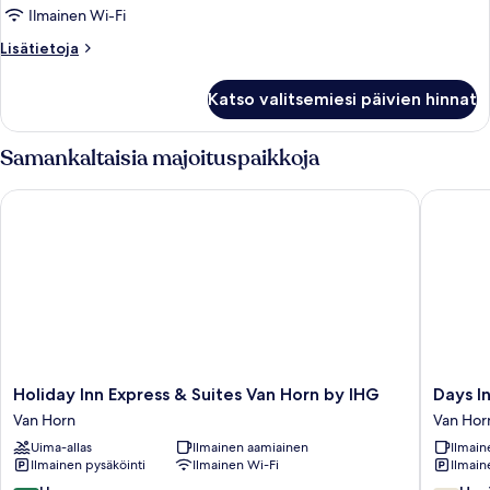
Ilmainen Wi-Fi
1
suuri
Lisätietoja
Lisätietoja
huoneesta
parisänky,
Standard-
esteetön
Katso valitsemiesi päivien hinnat
huone,
(Communications)
1
kuvat
suuri
Samankaltaisia majoituspaikkoja
parisänky,
esteetön
Holiday Inn Express & Suites Van Horn by IHG
Days In
(Communications)
Holiday
Days
Holiday Inn Express & Suites Van Horn by IHG
Days I
Inn
Inn
Van Horn
Van Hor
Express
by
Uima-allas
Ilmainen aamiainen
Ilmain
&
Wyndh
Ilmainen pysäköinti
Ilmainen Wi-Fi
Ilmain
Suites
Van
Van
Horn