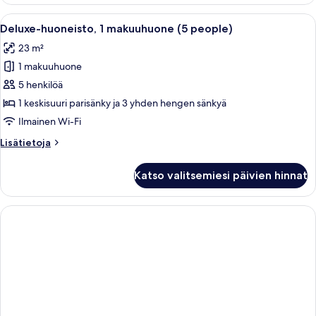
1
makuuhuone
Avaa
Hotellihuone, jossa on sänky, työpöytä 
11
(4
Deluxe-huoneisto, 1 makuuhuone (5 people)
kaikki
people)
23 m²
huonetyypin
1 makuuhuone
Deluxe-
huoneisto,
5 henkilöä
1
1 keskisuuri parisänky ja 3 yhden hengen sänkyä
makuuhuone
Ilmainen Wi-Fi
(5
Lisätietoja
Lisätietoja
people)
huoneesta
kuvat
Deluxe-
Katso valitsemiesi päivien hinnat
huoneisto,
1
makuuhuone
(5
people)