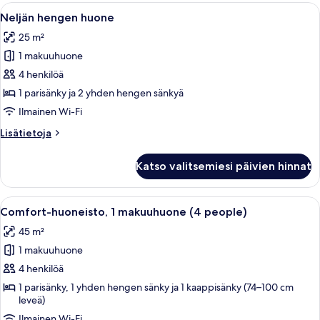
huone
Avaa
Hotellihuoneessa on sänky, työpöytä, tuo
11
(4
Neljän hengen huone
kaikki
people)
25 m²
huonetyypin
1 makuuhuone
Neljän
hengen
4 henkilöä
huone
1 parisänky ja 2 yhden hengen sänkyä
kuvat
Ilmainen Wi-Fi
Lisätietoja
Lisätietoja
huoneesta
Neljän
Katso valitsemiesi päivien hinnat
hengen
huone
Avaa
Hotellihuone, jossa on sänky, työpöytä
14
Comfort-huoneisto, 1 makuuhuone (4 people)
kaikki
45 m²
huonetyypin
1 makuuhuone
Comfort-
huoneisto,
4 henkilöä
1
1 parisänky, 1 yhden hengen sänky ja 1 kaappisänky (74–100 cm
leveä)
makuuhuone
(4
Ilmainen Wi-Fi