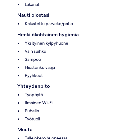
Lakanat
Nauti olostasi
Kalustettu parveke/patio
Henkilökohtainen hygienia
Yksityinen kylpyhuone
Vain suihku
Sampoo
Hiustenkuivaaja
Pyyhkeet
Yhteydenpito
Työpöytä
Ilmainen Wi-Fi
Puhelin
Työtuoli
Muuta
Tallelokero huoneessa