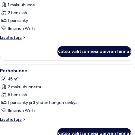
1 makuuhuone
Kahden
hengen
2 henkilöä
premium-
1 parisänky
huone
Ilmainen Wi-Fi
kuvat
Lisätietoja
Lisätietoja
huoneesta
Kahden
Katso valitsemiesi päivien hinnat
hengen
premium-
huone
Avaa
Moderni makuuhuone, jossa on kaksi s
11
Perhehuone
kaikki
45 m²
huonetyypin
2 makuuhuonetta
Perhehuone
kuvat
5 henkilöä
1 parisänky ja 3 yhden hengen sänkyä
Ilmainen Wi-Fi
Lisätietoja
Lisätietoja
huoneesta
Perhehuone
Katso valitsemiesi päivien hinnat