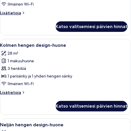
huone
Ilmainen Wi-Fi
kuvat
Lisätietoja
Lisätietoja
huoneesta
Kahden
Katso valitsemiesi päivien hinnat
hengen
design-
huone
Avaa
Hotellihuone, jossa on kaksi sänkyä, te
14
Kolmen hengen design-huone
kaikki
28 m²
huonetyypin
1 makuuhuone
Kolmen
hengen
3 henkilöä
design-
1 parisänky ja 1 yhden hengen sänky
huone
Ilmainen Wi-Fi
kuvat
Lisätietoja
Lisätietoja
huoneesta
Kolmen
Katso valitsemiesi päivien hinnat
hengen
design-
huone
Avaa
Hotellihuone, jossa on kaksi sänkyä, su
12
Neljän hengen design-huone
kaikki