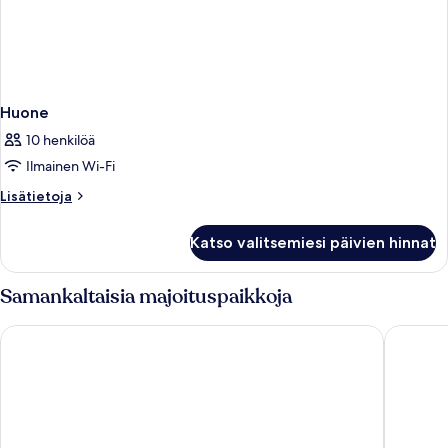
Huone
10 henkilöä
Ilmainen Wi-Fi
Lisätietoja
Lisätietoja
huoneesta
Huone
Katso valitsemiesi päivien hinnat
Samankaltaisia majoituspaikkoja
Hotel Porto Azzurro
Hotel Ar