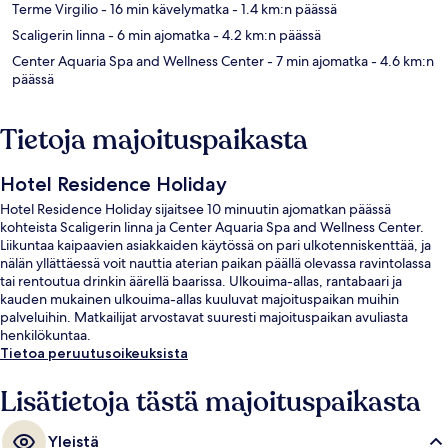
Terme Virgilio
- 16 min kävelymatka
- 1.4 km:n päässä
Scaligerin linna
- 6 min ajomatka
- 4.2 km:n päässä
Center Aquaria Spa and Wellness Center
- 7 min ajomatka
- 4.6 km:n
päässä
Tietoja majoituspaikasta
Hotel Residence Holiday
Hotel Residence Holiday sijaitsee 10 minuutin ajomatkan päässä
kohteista Scaligerin linna ja Center Aquaria Spa and Wellness Center.
Liikuntaa kaipaavien asiakkaiden käytössä on pari ulkotenniskenttää, ja
nälän yllättäessä voit nauttia aterian paikan päällä olevassa ravintolassa
tai rentoutua drinkin äärellä baarissa. Ulkouima-allas, rantabaari ja
kauden mukainen ulkouima-allas kuuluvat majoituspaikan muihin
palveluihin. Matkailijat arvostavat suuresti majoituspaikan avuliasta
henkilökuntaa.
Tietoa peruutusoikeuksista
Lisätietoja tästä majoituspaikasta
Yleistä