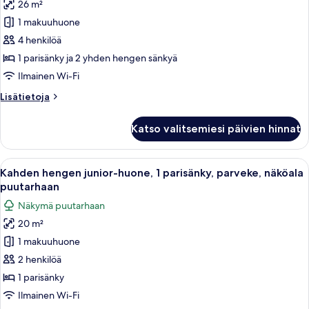
26 m²
huonetyypin
1 makuuhuone
Neljän
hengen
4 henkilöä
design-
1 parisänky ja 2 yhden hengen sänkyä
huone
Ilmainen Wi-Fi
kuvat
Lisätietoja
Lisätietoja
huoneesta
Neljän
Katso valitsemiesi päivien hinnat
hengen
design-
huone
Avaa
Makuuhuone, jossa on sänky, yöpöytä, 
7
Kahden hengen junior-huone, 1 parisänky, parveke, näköala
kaikki
puutarhaan
huonetyypin
Näkymä puutarhaan
Kahden
20 m²
hengen
1 makuuhuone
junior-
huone,
2 henkilöä
1
1 parisänky
parisänky,
Ilmainen Wi-Fi
parveke,