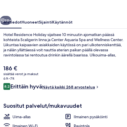
llinen
Seuraava
98+
Yleistiedot
Huoneet
Sijainti
Käytännöt
Hotel Residence Holiday sijaitsee 10 minuutin ajomatkan päässä
kohteista Scaligerin linna ja Center Aquaria Spa and Wellness Center.
Liikuntaa kaipaavien asiakkaiden käytössä on pari ulkotenniskenttää,
ja nälän yllättäessä voit nauttia aterian paikan päällä olevassa
ravintolassa tai rentoutua drinkin äärellä baarissa. Ulkouima-allas,
rantabaari ja kauden mukainen ulkouima-allas kuuluvat
majoituspaikan muihin palveluihin. Matkailijat arvostavat suuresti
Nykyinen
186 €
majoituspaikan avuliasta henkilökuntaa.
hinta
sisältää verot ja maksut
on
6.9.–7.9.
Vastaanottosali
186 €
Arvostelut
Erittäin hyvä
8,2
Näytä kaikki 268 arvostelua
8,2 kautta 10.
Suositut palvelut/mukavuudet
Uima-allas
Ilmainen pysäköinti
Ilmainen Wi-Fi
Ravintola