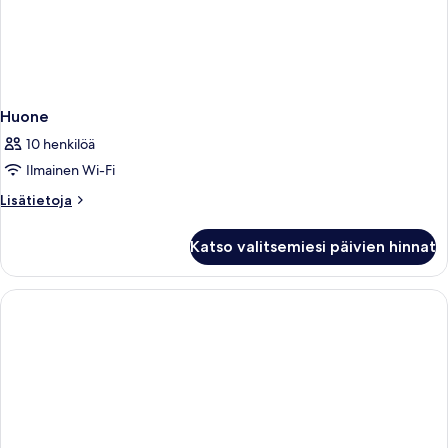
Huone
10 henkilöä
Ilmainen Wi-Fi
Lisätietoja
Lisätietoja
huoneesta
Huone
Katso valitsemiesi päivien hinnat