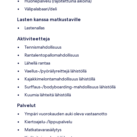
Huonepalvelu (rajoitettuina aikoina)
Välipalabaari/deli
Lasten kanssa matkustaville
Lastenallas
Aktiviteetteja
Tennismahdollisuus
Rantalentopallomahdollisuus
Lähellä rantaa
Vaellus-/pyöräilyreittejä lähistöllä
Kajakkimelontamahdollisuus lähistöllä
Surffaus-/bodyboarding-mahdollisuus lähistöllä
Kuumia lähteitä lähistöllä
Palvelut
Ympäri vuorokauden auki oleva vastaanotto
Kiertoajelu-/lippupalvelu
Matkatavarasäilytys