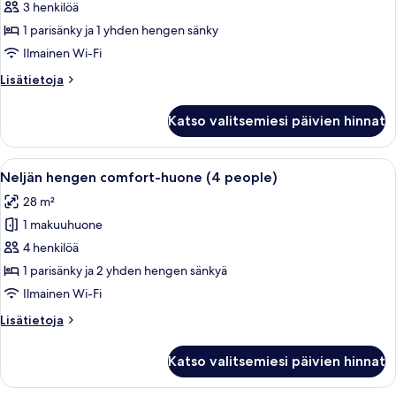
hengen
3 henkilöä
comfort-
1 parisänky ja 1 yhden hengen sänky
huone
Ilmainen Wi-Fi
(3
Lisätietoja
Lisätietoja
people)
huoneesta
kuvat
Kolmen
Katso valitsemiesi päivien hinnat
hengen
comfort-
huone
Avaa
Moderni makuuhuone, jossa on sänky, 
8
(3
Neljän hengen comfort-huone (4 people)
kaikki
people)
28 m²
huonetyypin
1 makuuhuone
Neljän
hengen
4 henkilöä
comfort-
1 parisänky ja 2 yhden hengen sänkyä
huone
Ilmainen Wi-Fi
(4
Lisätietoja
Lisätietoja
people)
huoneesta
kuvat
Neljän
Katso valitsemiesi päivien hinnat
hengen
comfort-