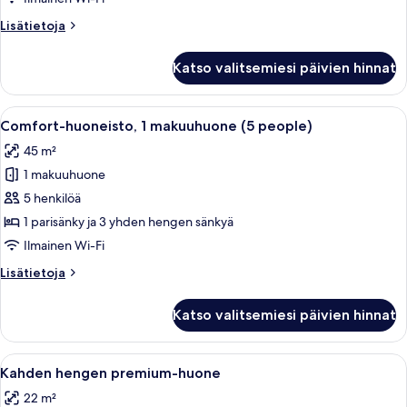
people)
Lisätietoja
Lisätietoja
kuvat
huoneesta
Comfort-
Katso valitsemiesi päivien hinnat
huoneisto,
1
makuuhuone
Avaa
Moderni makuuhuone, jossa on kaksi s
14
(4
Comfort-huoneisto, 1 makuuhuone (5 people)
kaikki
people)
45 m²
huonetyypin
1 makuuhuone
Comfort-
huoneisto,
5 henkilöä
1
1 parisänky ja 3 yhden hengen sänkyä
makuuhuone
Ilmainen Wi-Fi
(5
Lisätietoja
Lisätietoja
people)
huoneesta
kuvat
Comfort-
Katso valitsemiesi päivien hinnat
huoneisto,
1
makuuhuone
Avaa
Moderni makuuhuone, jossa on suuri sä
28
(5
Kahden hengen premium-huone
kaikki
people)
22 m²
huonetyypin