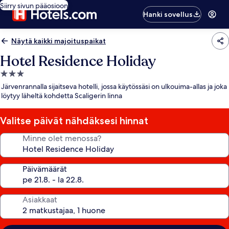
Siirry sivun pääosioon
Hanki sovellus
Näytä kaikki majoituspaikat
Hotel Residence Holiday
3.0
tähden
Järvenrannalla sijaitseva hotelli, jossa käytössäsi on ulkouima-allas ja joka
majoituspaikka
löytyy läheltä kohdetta Scaligerin linna
Valitse päivät nähdäksesi hinnat
Minne olet menossa?
Päivämäärät
Asiakkaat