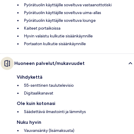
Pyörätuolin käyttäjille soveltuva vastaanottotiski
Pyörätuolin käyttäjille soveltuva uima-allas
Pyörätuolin käyttäjille soveltuva lounge
Kaiteet portaikoissa
Hyvin valaistu kulkutie sisäänkäynnille
Portaaton kulkutie sisäänkäynnille
Huoneen palvelut/mukavuudet
Viihdykettä
55-senttinen taulutelevisio
Digitaalikanavat
Ole kuin kotonasi
Säädettävä ilmastointi ja lämmitys
Nuku hyvin
Vauvansänky (lisämaksusta)