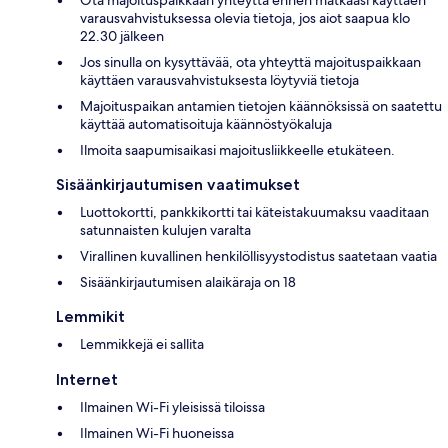
Ota majoituspaikkaan yhteyttä ennen matkaasi käyttäen
varausvahvistuksessa olevia tietoja, jos aiot saapua klo
22.30 jälkeen
Jos sinulla on kysyttävää, ota yhteyttä majoituspaikkaan
käyttäen varausvahvistuksesta löytyviä tietoja
Majoituspaikan antamien tietojen käännöksissä on saatettu
käyttää automatisoituja käännöstyökaluja
Ilmoita saapumisaikasi majoitusliikkeelle etukäteen.
Sisäänkirjautumisen vaatimukset
Luottokortti, pankkikortti tai käteistakuumaksu vaaditaan
satunnaisten kulujen varalta
Virallinen kuvallinen henkilöllisyystodistus saatetaan vaatia
Sisäänkirjautumisen alaikäraja on 18
Lemmikit
Lemmikkejä ei sallita
Internet
Ilmainen Wi-Fi yleisissä tiloissa
Ilmainen Wi-Fi huoneissa