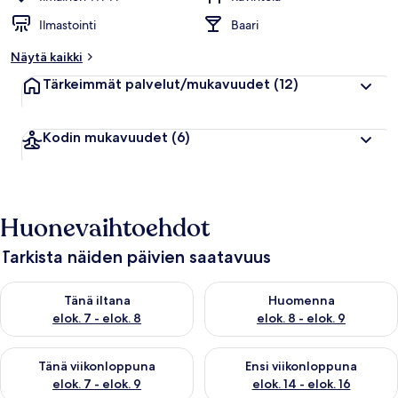
Ilmastointi
Baari
Näytä kaikki
Tärkeimmät palvelut/mukavuudet
(12)
Kodin mukavuudet
(6)
Huonevaihtoehdot
Tarkista näiden päivien saatavuus
Tarkista tämän illan saatavuus elok. 7 - elok. 8
Tarkista huomisen saatavuus el
Tänä iltana
Huomenna
elok. 7 - elok. 8
elok. 8 - elok. 9
Tarkista tämän viikonlopun saatavuus elok. 7 - elok. 9
Tarkista ensi viikonlopun saatav
Tänä viikonloppuna
Ensi viikonloppuna
elok. 7 - elok. 9
elok. 14 - elok. 16