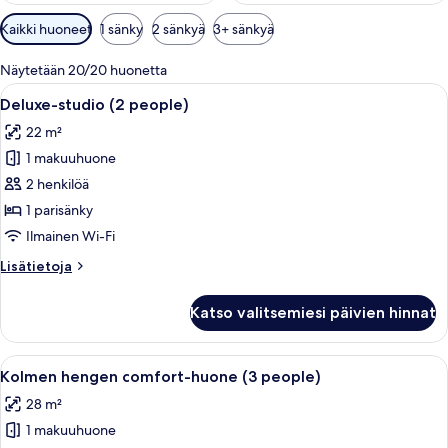
Huoneille
Kaikki huoneet
1 sänky
2 sänkyä
3+ sänkyä
saatavilla
olevia
Näytetään 20/20 huonetta
suodattimia
Avaa
Hotellihuone, jossa on sänky, yöpöytä
5
Deluxe-studio (2 people)
kaikki
22 m²
huonetyypin
1 makuuhuone
Deluxe-
studio
2 henkilöä
(2
1 parisänky
people)
Ilmainen Wi-Fi
kuvat
Lisätietoja
Lisätietoja
huoneesta
Deluxe-
Katso valitsemiesi päivien hinnat
studio
(2
people)
Avaa
Moderni makuuhuone, jossa on kaksi s
11
Kolmen hengen comfort-huone (3 people)
kaikki
28 m²
huonetyypin
1 makuuhuone
Kolmen