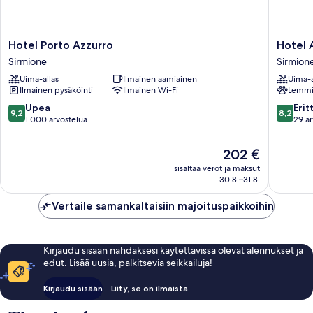
Hotel
Hotel
Hotel Porto Azzurro
Hotel 
Porto
Arena
Sirmione
Sirmion
Azzurro
Sirmion
Uima-allas
Ilmainen aamiainen
Uima-a
Sirmione
Ilmainen pysäköinti
Ilmainen Wi-Fi
Lemmik
9.2
8.2
Upea
Erit
9,2
8,2
kautta
kautta
1 000 arvostelua
29 ar
10,
10,
Upea,
Erittäin
Hinta
202 €
1 000
hyvä,
on
sisältää verot ja maksut
arvostelua
29
202 €
30.8.–31.8.
arvostel
Vertaile samankaltaisiin majoituspaikkoihin
Kirjaudu sisään nähdäksesi käytettävissä olevat alennukset ja
edut. Lisää uusia, palkitsevia seikkailuja!
Kirjaudu sisään
Liity, se on ilmaista