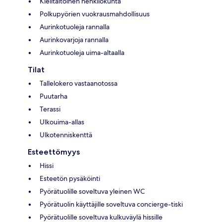
Kielitaitoinen henkilökunta
Polkupyörien vuokrausmahdollisuus
Aurinkotuoleja rannalla
Aurinkovarjoja rannalla
Aurinkotuoleja uima-altaalla
Tilat
Tallelokero vastaanotossa
Puutarha
Terassi
Ulkouima-allas
Ulkotenniskenttä
Esteettömyys
Hissi
Esteetön pysäköinti
Pyörätuolille soveltuva yleinen WC
Pyörätuolin käyttäjille soveltuva concierge-tiski
Pyörätuolille soveltuva kulkuväylä hissille