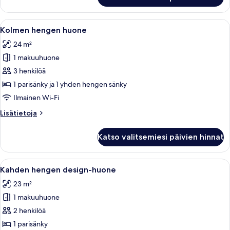
Avaa
Moderni makuuhuone, jossa on sänky, t
23
Kolmen hengen huone
kaikki
24 m²
huonetyypin
1 makuuhuone
Kolmen
hengen
3 henkilöä
huone
1 parisänky ja 1 yhden hengen sänky
kuvat
Ilmainen Wi-Fi
Lisätietoja
Lisätietoja
huoneesta
Kolmen
Katso valitsemiesi päivien hinnat
hengen
huone
Avaa
Hotellihuone, jossa on sänky, yöpöytä 
13
Kahden hengen design-huone
kaikki
23 m²
huonetyypin
1 makuuhuone
Kahden
hengen
2 henkilöä
design-
1 parisänky