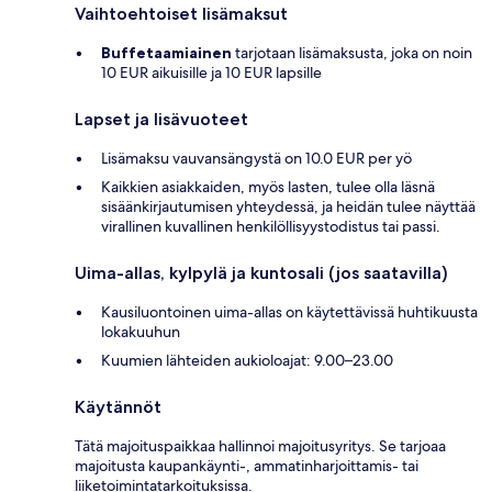
Vaihtoehtoiset lisämaksut
Buffetaamiainen
tarjotaan lisämaksusta, joka on noin
10 EUR aikuisille ja 10 EUR lapsille
Lapset ja lisävuoteet
Lisämaksu vauvansängystä on 10.0 EUR per yö
Kaikkien asiakkaiden, myös lasten, tulee olla läsnä
sisäänkirjautumisen yhteydessä, ja heidän tulee näyttää
virallinen kuvallinen henkilöllisyystodistus tai passi.
Uima-allas, kylpylä ja kuntosali (jos saatavilla)
Kausiluontoinen uima-allas on käytettävissä huhtikuusta
lokakuuhun
Kuumien lähteiden aukioloajat: 9.00–23.00
Käytännöt
Tätä majoituspaikkaa hallinnoi majoitusyritys. Se tarjoaa
majoitusta kaupankäynti-, ammatinharjoittamis- tai
liiketoimintatarkoituksissa.