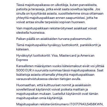
Tässä majoituspaikassa on ulkotiloja, kuten parvekkeita,
patioita ja terasseja, jotka eivät saata soveltua lapsille. Jos
sinulla on kysyttävää asiasta, suosittelemme sinua ottamaan
yhteyttä majoituspaikkaan ennen saapumistasi, jotta he
voivat antaa sinulle tarpeisiisi sopivan huoneen.
Vain majoituspaikkaan rekisteröityneet asiakkaat voivat
oleskella huoneissa.
Paikan päällä on asiakkaiden turvana palosammutin.
Tämä majoituspaikka hyväksyy luottokortit, pankkikortit ja
käteisen.
Hyväksytyt luottokortit: Visa, Mastercard ja American
Express
Kansallisten määräysten vuoksi käteismaksut eivät voi ylittää
5000 EUR:n suuruista summaa tässä majoituspaikassa. Saat
lisätietoja asiasta ottamalla yhteyttä majoituspaikkaan
varausvahvistuksessa olevien tietojen avulla.
Huomaathan, että kulttuuriset normit ja asiakkaisiin
sovellettavat käytännöt voivat poiketa maittain ja
majoituspaikan mukaan. Luetellut käytännöt ovat tämän
majoituspaikan omia käytäntöjä.
Majoituspaikan rekisteröintinumero IT017179A1L54S8KWN,