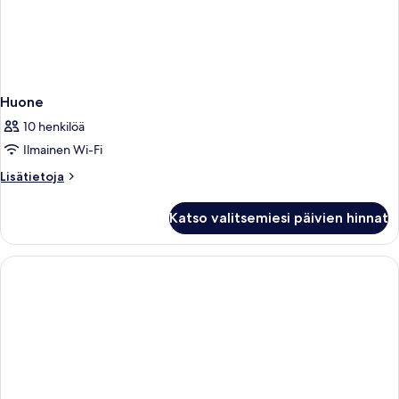
Huone
10 henkilöä
Ilmainen Wi-Fi
Lisätietoja
Lisätietoja
huoneesta
Huone
Katso valitsemiesi päivien hinnat