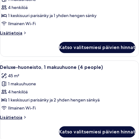
Deluxe-
studio
4 henkilöä
(4
1 keskisuuri parisänky ja 1 yhden hengen sänky
people)
Ilmainen Wi-Fi
kuvat
Lisätietoja
Lisätietoja
huoneesta
Deluxe-
Katso valitsemiesi päivien hinnat
studio
(4
people)
Avaa
Hotellihuone, jossa on kaksi sänkyä, tel
10
Deluxe-huoneisto, 1 makuuhuone (4 people)
kaikki
45 m²
huonetyypin
1 makuuhuone
Deluxe-
huoneisto,
4 henkilöä
1
1 keskisuuri parisänky ja 2 yhden hengen sänkyä
makuuhuone
Ilmainen Wi-Fi
(4
Lisätietoja
Lisätietoja
people)
huoneesta
kuvat
Deluxe-
Katso valitsemiesi päivien hinnat
huoneisto,