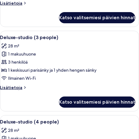
Lisätietoja
Lisätietoja
näköala
huoneesta
puutarhaan
Kahden
Katso valitsemiesi päivien hinnat
hengen
kuvat
junior-
huone,
Avaa
Hotellihuone, jossa on sänky, ruokapö
8
1
Deluxe-studio (3 people)
kaikki
parisänky,
28 m²
parveke,
huonetyypin
näköala
1 makuuhuone
Deluxe-
puutarhaan
studio
3 henkilöä
(3
1 keskisuuri parisänky ja 1 yhden hengen sänky
people)
Ilmainen Wi-Fi
kuvat
Lisätietoja
Lisätietoja
huoneesta
Deluxe-
Katso valitsemiesi päivien hinnat
studio
(3
people)
Avaa
Hotellihuone, jossa on sänky, ruokapö
7
Deluxe-studio (4 people)
kaikki
28 m²
huonetyypin
1 makuuhuone