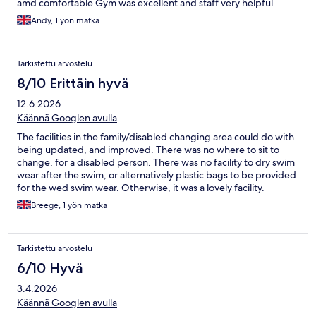
amd comfortable Gym was excellent and staff very helpful
Andy, 1 yön matka
Tarkistettu arvostelu
8/10 Erittäin hyvä
12.6.2026
Käännä Googlen avulla
The facilities in the family/disabled changing area could do with
being updated, and improved. There was no where to sit to
change, for a disabled person. There was no facility to dry swim
wear after the swim, or alternatively plastic bags to be provided
for the wed swim wear. Otherwise, it was a lovely facility.
Breege, 1 yön matka
Tarkistettu arvostelu
6/10 Hyvä
3.4.2026
Käännä Googlen avulla