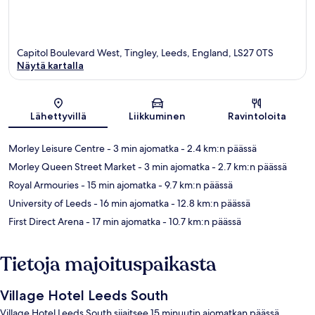
Capitol Boulevard West, Tingley, Leeds, England, LS27 0TS
Näytä kartalla
Kartta
Lähettyvillä
Liikkuminen
Ravintoloita
Morley Leisure Centre
- 3 min ajomatka
- 2.4 km:n päässä
Morley Queen Street Market
- 3 min ajomatka
- 2.7 km:n päässä
Royal Armouries
- 15 min ajomatka
- 9.7 km:n päässä
University of Leeds
- 16 min ajomatka
- 12.8 km:n päässä
First Direct Arena
- 17 min ajomatka
- 10.7 km:n päässä
Tietoja majoituspaikasta
Village Hotel Leeds South
Village Hotel Leeds South sijaitsee 15 minuutin ajomatkan päässä