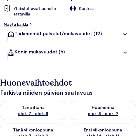
Yhdistettäviä huoneita
Kuntosali
saatavilla
Näytä kaikki
Tärkeimmät palvelut/mukavuudet
(12)
Kodin mukavuudet
(6)
Huonevaihtoehdot
Tarkista näiden päivien saatavuus
Tarkista tämän illan saatavuus elok. 7 - elok. 8
Tarkista huomisen saatavuus el
Tänä iltana
Huomenna
elok. 7 - elok. 8
elok. 8 - elok. 9
Tarkista tämän viikonlopun saatavuus elok. 7 - elok. 9
Tarkista ensi viikonlopun saatav
Tänä viikonloppuna
Ensi viikonloppuna