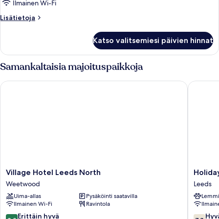
Ilmainen Wi-Fi
Lisätietoja
Lisätietoja
huoneesta
Huone
Katso valitsemiesi päivien hinnat
Samankaltaisia majoituspaikkoja
Village Hotel Leeds North
Holiday 
Village
Holiday
Village Hotel Leeds North
Holida
Hotel
Inn
Weetwood
Leeds
Leeds
Leeds
Uima-allas
Pysäköinti saatavilla
Lemmik
North
Garfort
Ilmainen Wi-Fi
Ravintola
Ilmain
Weetwood
by
IHG
8.0
7.8
Erittäin hyvä
Hyv