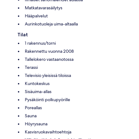
Matkatavarasäilytys
Hääpalvelut
Aurinkotuoleja uima-altaalla
Tilat
1 rakennus/torni
Rakennettu vuonna 2008
Tallelokero vastaanotossa
Terassi
Televisio yleisissä tiloissa
Kuntokeskus
Sisäuima-allas
Pysäköinti polkupyörille
Poreallas
Sauna
Höyrysauna
Kasvisruokavaihtoehtoja