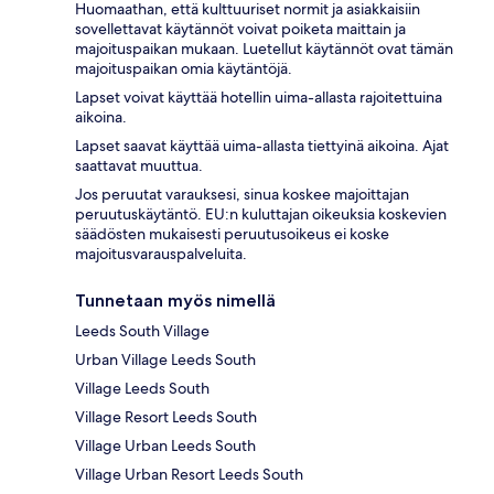
Huomaathan, että kulttuuriset normit ja asiakkaisiin
sovellettavat käytännöt voivat poiketa maittain ja
majoituspaikan mukaan. Luetellut käytännöt ovat tämän
majoituspaikan omia käytäntöjä.
Lapset voivat käyttää hotellin uima-allasta rajoitettuina
aikoina.
Lapset saavat käyttää uima-allasta tiettyinä aikoina. Ajat
saattavat muuttua.
Jos peruutat varauksesi, sinua koskee majoittajan
peruutuskäytäntö. EU:n kuluttajan oikeuksia koskevien
säädösten mukaisesti peruutusoikeus ei koske
majoitusvarauspalveluita.
Tunnetaan myös nimellä
Leeds South Village
Urban Village Leeds South
Village Leeds South
Village Resort Leeds South
Village Urban Leeds South
Village Urban Resort Leeds South