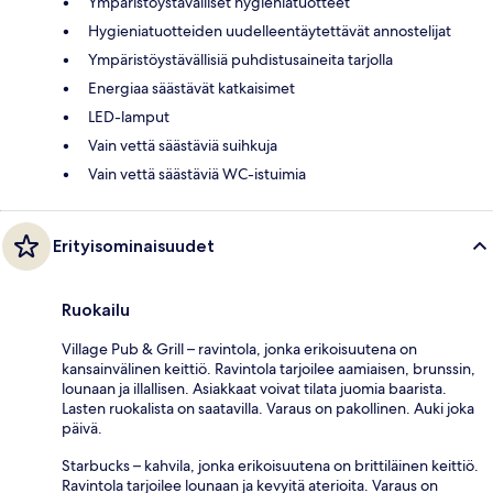
Ympäristöystävälliset hygieniatuotteet
Hygieniatuotteiden uudelleentäytettävät annostelijat
Ympäristöystävällisiä puhdistusaineita tarjolla
Energiaa säästävät katkaisimet
LED-lamput
Vain vettä säästäviä suihkuja
Vain vettä säästäviä WC-istuimia
Erityisominaisuudet
Ruokailu
Village Pub & Grill – ravintola, jonka erikoisuutena on
kansainvälinen keittiö. Ravintola tarjoilee aamiaisen, brunssin,
lounaan ja illallisen. Asiakkaat voivat tilata juomia baarista.
Lasten ruokalista on saatavilla. Varaus on pakollinen. Auki joka
päivä.
Starbucks – kahvila, jonka erikoisuutena on brittiläinen keittiö.
Ravintola tarjoilee lounaan ja kevyitä aterioita. Varaus on