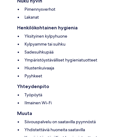
Nuku hyvin
Pimennysverhot
Lakanat
Henkilökohtainen hygienia
Yksityinen kylpyhuone
Kylpyamme tai suihku
Sadesuihkupää
Ympäristöystävälliset hygieniatuotteet
Hiustenkuivaaja
Pyyhkeet
Yhteydenpito
Työpöytä
Ilmainen Wi-Fi
Muuta
Siivouspalvelu on saatavilla pyynnöstä
Yhdistettäviä huoneita saatavilla