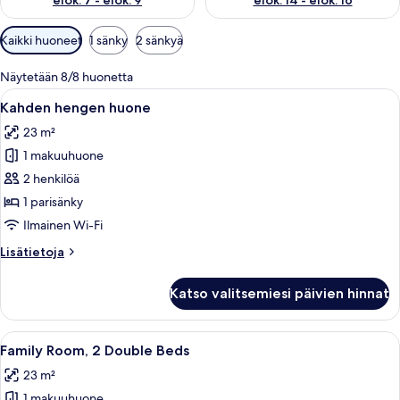
elok. 7 - elok. 9
elok. 14 - elok. 16
Huoneille
Kaikki huoneet
1 sänky
2 sänkyä
saatavilla
olevia
Näytetään 8/8 huonetta
suodattimia
Avaa
Hotellihuone, jossa on sänky, yöpöytä, 
9
Kahden hengen huone
kaikki
23 m²
huonetyypin
1 makuuhuone
Kahden
hengen
2 henkilöä
huone
1 parisänky
kuvat
Ilmainen Wi-Fi
Lisätietoja
Lisätietoja
huoneesta
Kahden
Katso valitsemiesi päivien hinnat
hengen
huone
Avaa
Hotellihuone, jossa on kaksi sänkyä, pu
8
Family Room, 2 Double Beds
kaikki
23 m²
huonetyypin
1 makuuhuone