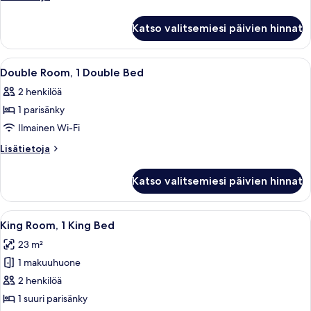
Double
huoneesta
Family
Beds
Katso valitsemiesi päivien hinnat
Room,
kuvat
2
Double
Avaa
Hotellihuone, jossa on suuri sänky, y
9
Beds
Double Room, 1 Double Bed
kaikki
2 henkilöä
huonetyypin
1 parisänky
Double
Room,
Ilmainen Wi-Fi
1
Lisätietoja
Lisätietoja
Double
huoneesta
Double
Bed
Katso valitsemiesi päivien hinnat
Room,
kuvat
1
Double
Avaa
Hotellihuone, jossa on suuri sänky, pu
8
Bed
King Room, 1 King Bed
kaikki
23 m²
huonetyypin
1 makuuhuone
King
Room,
2 henkilöä
1
1 suuri parisänky