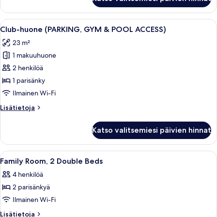
hengen
sänkyä
huone
kuvat
(kaksi
Avaa
Hotellihuone, jossa on sänky, yöpöytä, 
9
sänkyä),
Club-huone (PARKING, GYM & POOL ACCESS)
kaikki
2
23 m²
yhden
huonetyypin
hengen
1 makuuhuone
Club-
sänkyä
huone
2 henkilöä
(PARKING,
1 parisänky
GYM
Ilmainen Wi-Fi
&
Lisätietoja
Lisätietoja
POOL
huoneesta
ACCESS)
Club-
Katso valitsemiesi päivien hinnat
huone
kuvat
(PARKING,
GYM
Avaa
Hotellihuone, jossa on suuri sänky, pi
5
&
Family Room, 2 Double Beds
kaikki
POOL
4 henkilöä
ACCESS)
huonetyypin
2 parisänkyä
Family
Room,
Ilmainen Wi-Fi
2
Lisätietoja
Lisätietoja