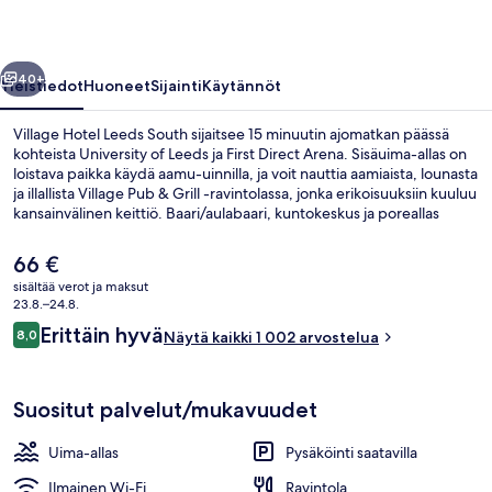
llinen
Seuraava
40+
Yleistiedot
Huoneet
Sijainti
Käytännöt
Village Hotel Leeds South sijaitsee 15 minuutin ajomatkan päässä
kohteista University of Leeds ja First Direct Arena. Sisäuima-allas on
loistava paikka käydä aamu-uinnilla, ja voit nauttia aamiaista, lounasta
ja illallista Village Pub & Grill -ravintolassa, jonka erikoisuuksiin kuuluu
kansainvälinen keittiö. Baari/aulabaari, kuntokeskus ja poreallas
kuuluvat muihin majoituspaikan palveluihin. Matkailijat arvostavat
majoituspaikan avuliasta henkilökuntaa.
Nykyinen
66 €
hinta
sisältää verot ja maksut
on
23.8.–24.8.
Sisäuima-allas, aurinkotuoleja
66 €
Arvostelut
Erittäin hyvä
8,0
Näytä kaikki 1 002 arvostelua
8,0 kautta 10.
Suositut palvelut/mukavuudet
Uima-allas
Pysäköinti saatavilla
Ilmainen Wi-Fi
Ravintola