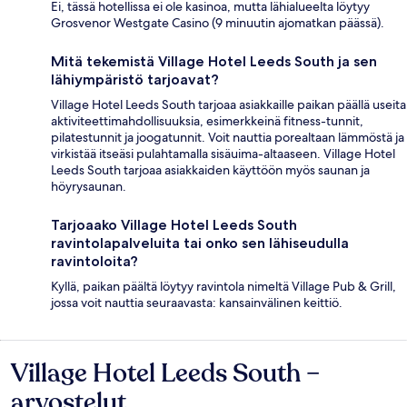
Ei, tässä hotellissa ei ole kasinoa, mutta lähialueelta löytyy
Grosvenor Westgate Casino (9 minuutin ajomatkan päässä).
Mitä tekemistä Village Hotel Leeds South ja sen
lähiympäristö tarjoavat?
Village Hotel Leeds South tarjoaa asiakkaille paikan päällä useita
aktiviteettimahdollisuuksia, esimerkkeinä fitness-tunnit,
pilatestunnit ja joogatunnit. Voit nauttia porealtaan lämmöstä ja
virkistää itseäsi pulahtamalla sisäuima-altaaseen. Village Hotel
Leeds South tarjoaa asiakkaiden käyttöön myös saunan ja
höyrysaunan.
Tarjoaako Village Hotel Leeds South
ravintolapalveluita tai onko sen lähiseudulla
ravintoloita?
Kyllä, paikan päältä löytyy ravintola nimeltä Village Pub & Grill,
jossa voit nauttia seuraavasta: kansainvälinen keittiö.
Village Hotel Leeds South –
Arvostelut
arvostelut