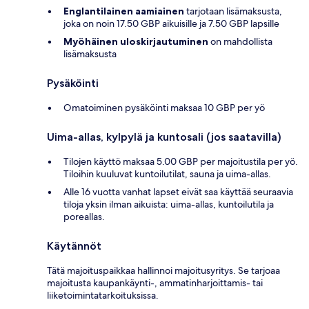
Englantilainen aamiainen
tarjotaan lisämaksusta,
joka on noin 17.50 GBP aikuisille ja 7.50 GBP lapsille
Myöhäinen uloskirjautuminen
on mahdollista
lisämaksusta
Pysäköinti
Omatoiminen pysäköinti maksaa 10 GBP per yö
Uima-allas, kylpylä ja kuntosali (jos saatavilla)
Tilojen käyttö maksaa 5.00 GBP per majoitustila per yö.
Tiloihin kuuluvat kuntoilutilat, sauna ja uima-allas.
Alle 16 vuotta vanhat lapset eivät saa käyttää seuraavia
tiloja yksin ilman aikuista: uima-allas, kuntoilutila ja
poreallas.
Käytännöt
Tätä majoituspaikkaa hallinnoi majoitusyritys. Se tarjoaa
majoitusta kaupankäynti-, ammatinharjoittamis- tai
liiketoimintatarkoituksissa.