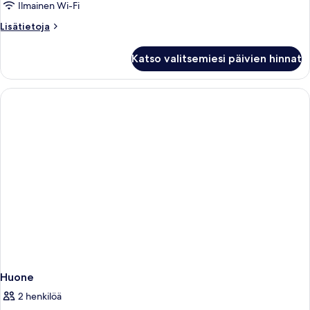
King
Ilmainen Wi-Fi
Bed
Lisätietoja
Lisätietoja
kuvat
huoneesta
King
Katso valitsemiesi päivien hinnat
Room,
1
King
Bed
Huone
2 henkilöä