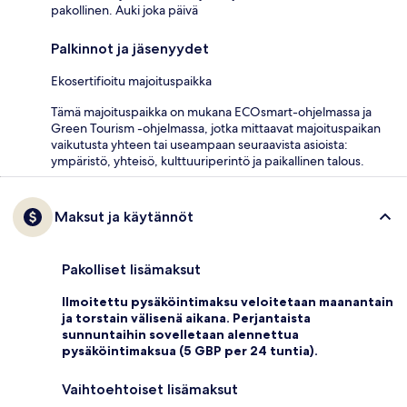
pakollinen. Auki joka päivä
Palkinnot ja jäsenyydet
Ekosertifioitu majoituspaikka
Tämä majoituspaikka on mukana ECOsmart-ohjelmassa ja
Green Tourism -ohjelmassa, jotka mittaavat majoituspaikan
vaikutusta yhteen tai useampaan seuraavista asioista:
ympäristö, yhteisö, kulttuuriperintö ja paikallinen talous.
Maksut ja käytännöt
Pakolliset lisämaksut
Ilmoitettu pysäköintimaksu veloitetaan maanantain
ja torstain välisenä aikana. Perjantaista
sunnuntaihin sovelletaan alennettua
pysäköintimaksua (5 GBP per 24 tuntia).
Vaihtoehtoiset lisämaksut