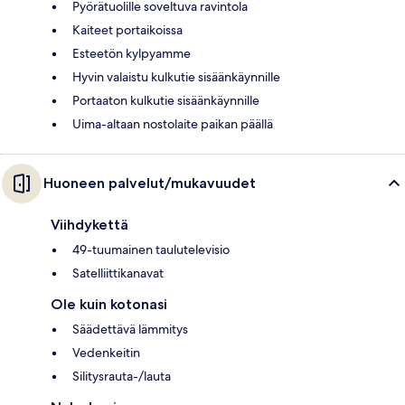
Pyörätuolille soveltuva ravintola
Kaiteet portaikoissa
Esteetön kylpyamme
Hyvin valaistu kulkutie sisäänkäynnille
Portaaton kulkutie sisäänkäynnille
Uima-altaan nostolaite paikan päällä
Huoneen palvelut/mukavuudet
Viihdykettä
49-tuumainen taulutelevisio
Satelliittikanavat
Ole kuin kotonasi
Säädettävä lämmitys
Vedenkeitin
Silitysrauta-/lauta