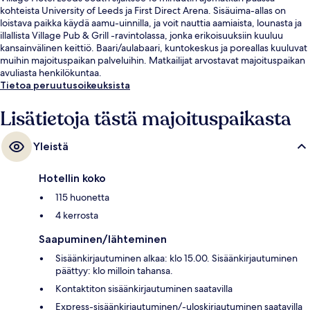
kohteista University of Leeds ja First Direct Arena. Sisäuima-allas on
loistava paikka käydä aamu-uinnilla, ja voit nauttia aamiaista, lounasta ja
illallista Village Pub & Grill -ravintolassa, jonka erikoisuuksiin kuuluu
kansainvälinen keittiö. Baari/aulabaari, kuntokeskus ja poreallas kuuluvat
muihin majoituspaikan palveluihin. Matkailijat arvostavat majoituspaikan
avuliasta henkilökuntaa.
Tietoa peruutusoikeuksista
Lisätietoja tästä majoituspaikasta
Yleistä
Hotellin koko
115 huonetta
4 kerrosta
Saapuminen/lähteminen
Sisäänkirjautuminen alkaa: klo 15.00. Sisäänkirjautuminen
päättyy: klo milloin tahansa.
Kontaktiton sisäänkirjautuminen saatavilla
Express-sisäänkirjautuminen/-uloskirjautuminen saatavilla