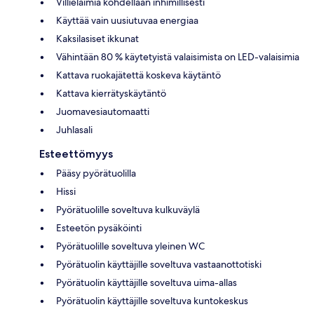
Villieläimiä kohdellaan inhimillisesti
Käyttää vain uusiutuvaa energiaa
Kaksilasiset ikkunat
Vähintään 80 % käytetyistä valaisimista on LED-valaisimia
Kattava ruokajätettä koskeva käytäntö
Kattava kierrätyskäytäntö
Juomavesiautomaatti
Juhlasali
Esteettömyys
Pääsy pyörätuolilla
Hissi
Pyörätuolille soveltuva kulkuväylä
Esteetön pysäköinti
Pyörätuolille soveltuva yleinen WC
Pyörätuolin käyttäjille soveltuva vastaanottotiski
Pyörätuolin käyttäjille soveltuva uima-allas
Pyörätuolin käyttäjille soveltuva kuntokeskus