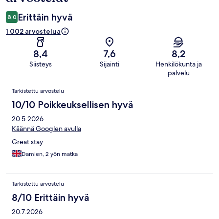
Erittäin hyvä
8,0
1 002 arvostelua
8,4
7,6
8,2
Siisteys
Sijainti
Henkilökunta ja
palvelu
Arvostelut
Tarkistettu arvostelu
10/10 Poikkeuksellisen hyvä
20.5.2026
Käännä Googlen avulla
Great stay
Damien, 2 yön matka
Tarkistettu arvostelu
8/10 Erittäin hyvä
20.7.2026