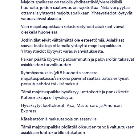
Majoituspaikassa on tarjolla yhdistettäviä/vierekkäisiä
huoneita, joiden saatavuus on rajoitettua. Niitä voi pyytää
ottamalla yhteyttä majoituspaikkaan. Yhteystiedot löytyvät
varausvahvistuksesta.
Vain majoituspaikkaan rekisteröityneet asiakkaat voivat
oleskella huoneissa.
Jotkin tilat eivät välttämättä ole esteettömiä. Asiakkaat
saavat lisätietoja ottamalla yhteyttä majoituspaikkaan.
Yhteystiedot löytyvät varausvahvistuksesta.
Paikan päältä löytyvät palosammutin ja palovaroitin takaavat
asiakkaiden turvallisuuden.
Ryhmävarauksiin (yli 8 huonetta samassa
majoituspaikassa/samoina päivinä) saattaa päteä erityiset
peruutusehdot tai -lisämaksut.
Tämä majoituspaikka hyväksyy luottokortit ja pankkikortit.
Käteismaksuja ei hyväksytä.
Hyväksytyt luottokortit: Visa, Mastercard ja American
Express
Käteisettömiä maksutapoja on saatavilla.
Tämä majoituspaikka pidättää oikeuden tehdä valtuutuksen
asiakkaan luottokortille etukäteen.