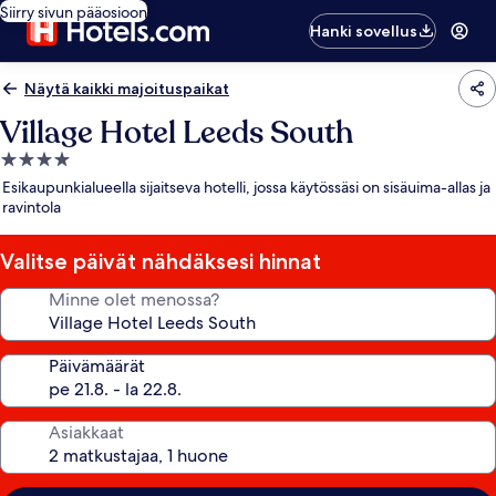
Siirry sivun pääosioon
Hanki sovellus
Näytä kaikki majoituspaikat
Village Hotel Leeds South
4.0
tähden
Esikaupunkialueella sijaitseva hotelli, jossa käytössäsi on sisäuima-allas ja
majoituspaikka
ravintola
Valitse päivät nähdäksesi hinnat
Minne olet menossa?
Päivämäärät
Asiakkaat