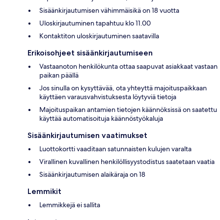
Sisäänkirjautumisen vähimmäisikä on 18 vuotta
Uloskirjautuminen tapahtuu klo 11.00
Kontaktiton uloskirjautuminen saatavilla
Erikoisohjeet sisäänkirjautumiseen
Vastaanoton henkilökunta ottaa saapuvat asiakkaat vastaan
paikan päällä
Jos sinulla on kysyttävää, ota yhteyttä majoituspaikkaan
käyttäen varausvahvistuksesta löytyviä tietoja
Majoituspaikan antamien tietojen käännöksissä on saatettu
käyttää automatisoituja käännöstyökaluja
Sisäänkirjautumisen vaatimukset
Luottokortti vaaditaan satunnaisten kulujen varalta
Virallinen kuvallinen henkilöllisyystodistus saatetaan vaatia
Sisäänkirjautumisen alaikäraja on 18
Lemmikit
Lemmikkejä ei sallita