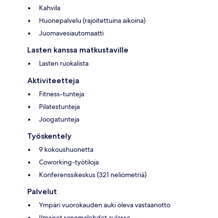
Kahvila
Huonepalvelu (rajoitettuina aikoina)
Juomavesiautomaatti
Lasten kanssa matkustaville
Lasten ruokalista
Aktiviteetteja
Fitness-tunteja
Pilatestunteja
Joogatunteja
Työskentely
9 kokoushuonetta
Coworking-työtiloja
Konferenssikeskus (321 neliömetriä)
Palvelut
Ympäri vuorokauden auki oleva vastaanotto
Ilmaiset sanomalehdet aulassa