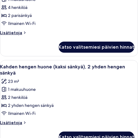
Family
Room,
4 henkilöä
2
2 parisänkyä
Double
Ilmainen Wi-Fi
Beds
Lisätietoja
Lisätietoja
kuvat
huoneesta
Family
Katso valitsemiesi päivien hinnat
Room,
2
Double
Avaa
Hotellihuone, jossa on kaksi sänkyä, työ
8
Beds
Kahden hengen huone (kaksi sänkyä), 2 yhden hengen
kaikki
sänkyä
huonetyypin
23 m²
Kahden
1 makuuhuone
hengen
2 henkilöä
huone
(kaksi
2 yhden hengen sänkyä
sänkyä),
Ilmainen Wi-Fi
2
Lisätietoja
Lisätietoja
yhden
huoneesta
hengen
Kahden
Katso valitsemiesi päivien hinnat