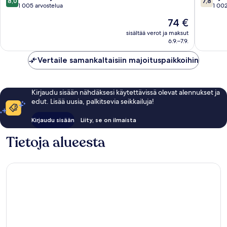
8,0
7,8
Leeds
kautta
kautta
1 005 arvostelua
1 002
10,
10,
Hinta
74 €
Erittäin
Hyvä,
on
hyvä,
1 002
sisältää verot ja maksut
74 €
6.9.–7.9.
1 005
arvostel
arvostelua
Vertaile samankaltaisiin majoituspaikkoihin
Kirjaudu sisään nähdäksesi käytettävissä olevat alennukset ja
edut. Lisää uusia, palkitsevia seikkailuja!
Kirjaudu sisään
Liity, se on ilmaista
Tietoja alueesta