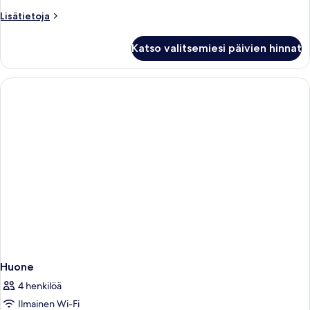
Twin
Lisätietoja
Lisätietoja
kuvat
huoneesta
Double
Katso valitsemiesi päivien hinnat
or
Twin
Huone
4 henkilöä
Ilmainen Wi-Fi