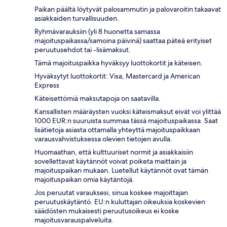
Paikan päältä löytyvät palosammutin ja palovaroitin takaavat
asiakkaiden turvallisuuden.
Ryhmävarauksiin (yli 8 huonetta samassa
majoituspaikassa/samoina päivinä) saattaa päteä erityiset
peruutusehdot tai -lisämaksut.
Tämä majoituspaikka hyväksyy luottokortit ja käteisen.
Hyväksytyt luottokortit: Visa, Mastercard ja American
Express
Käteisettömiä maksutapoja on saatavilla.
Kansallisten määräysten vuoksi käteismaksut eivät voi ylittää
1000 EUR:n suuruista summaa tässä majoituspaikassa. Saat
lisätietoja asiasta ottamalla yhteyttä majoituspaikkaan
varausvahvistuksessa olevien tietojen avulla.
Huomaathan, että kulttuuriset normit ja asiakkaisiin
sovellettavat käytännöt voivat poiketa maittain ja
majoituspaikan mukaan. Luetellut käytännöt ovat tämän
majoituspaikan omia käytäntöjä.
Jos peruutat varauksesi, sinua koskee majoittajan
peruutuskäytäntö. EU:n kuluttajan oikeuksia koskevien
säädösten mukaisesti peruutusoikeus ei koske
majoitusvarauspalveluita.