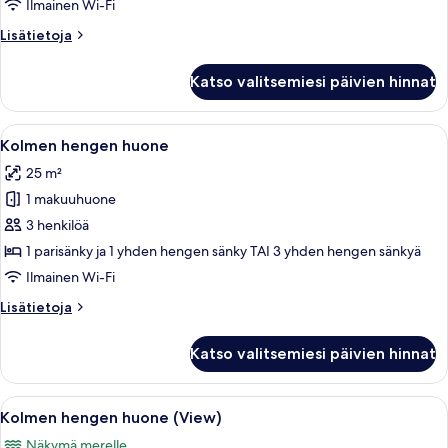
Ilmainen Wi-Fi
Use)
Lisätietoja
Lisätietoja
kuvat
huoneesta
Junior-
Katso valitsemiesi päivien hinnat
sviitti
(Deluxe
|
Avaa
Hotellihuone, jossa on kaksi sänkyä, t
5
Single
Kolmen hengen huone
kaikki
Use)
25 m²
huonetyypin
1 makuuhuone
Kolmen
hengen
3 henkilöä
huone
1 parisänky ja 1 yhden hengen sänky TAI 3 yhden hengen sänkyä
kuvat
Ilmainen Wi-Fi
Lisätietoja
Lisätietoja
huoneesta
Kolmen
Katso valitsemiesi päivien hinnat
hengen
huone
Avaa
Hotellihuone, jossa on kaksi sänkyä, t
5
Kolmen hengen huone (View)
kaikki
Näkymä merelle