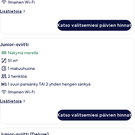
Ilmainen Wi-Fi
Lisätietoja
Lisätietoja
huoneesta
Junior-
Katso valitsemiesi päivien hinnat
sviitti
(Single
Use)
Avaa
Hotellihuone, jossa on suuri sänky, t
5
Junior-sviitti
kaikki
Näkymä merelle
huonetyypin
51 m²
Junior-
sviitti
1 makuuhuone
kuvat
2 henkilöä
1 suuri parisänky TAI 2 yhden hengen sänkyä
Ilmainen Wi-Fi
Lisätietoja
Lisätietoja
huoneesta
Junior-
Katso valitsemiesi päivien hinnat
sviitti
Avaa
Näkymä huoneesta
5
Junior-sviitti (Deluxe)