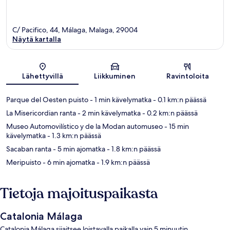
C/ Pacifico, 44, Málaga, Malaga, 29004
Näytä kartalla
Kartta
Lähettyvillä
Liikkuminen
Ravintoloita
Parque del Oesten puisto
- 1 min kävelymatka
- 0.1 km:n päässä
La Misericordian ranta
- 2 min kävelymatka
- 0.2 km:n päässä
Museo Automovilístico y de la Modan automuseo
- 15 min
kävelymatka
- 1.3 km:n päässä
Sacaban ranta
- 5 min ajomatka
- 1.8 km:n päässä
Meripuisto
- 6 min ajomatka
- 1.9 km:n päässä
Tietoja majoituspaikasta
Catalonia Málaga
Catalonia Málaga sijaitsee loistavalla paikalla vain 5 minuutin