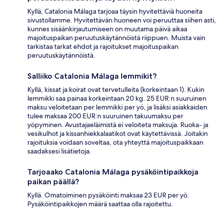
Kyllä, Catalonia Málaga tarjoaa täysin hyvitettäviä huoneita
sivustollamme. Hyvitettävän huoneen voi peruuttaa siihen asti,
kunnes sisäänkirjautumiseen on muutama päivä aikaa
majoituspaikan peruutuskäytännöistä riippuen. Muista vain
tarkistaa tarkat ehdot ja rajoitukset majoituspaikan
peruutuskäytännöistä.
Salliiko Catalonia Málaga lemmikit?
Kyllä, kissat ja koirat ovat tervetulleita (korkeintaan 1). Kukin
lemmikki saa painaa korkeintaan 20 kg. 25 EUR:n suuruinen
maksu veloitetaan per lemmikki per yö, ja lisäksi asiakkaiden
tulee maksaa 200 EUR:n suuruinen takuumaksu per
yöpyminen. Avustajaeläimistä ei veloiteta maksuja. Ruoka- ja
vesikulhot ja kissanhiekkalaatikot ovat käytettävissä. Joitakin
rajoituksia voidaan soveltaa, ota yhteyttä majoituspaikkaan
saadaksesi lisätietoja.
Tarjoaako Catalonia Málaga pysäköintipaikkoja
paikan päällä?
Kyllä. Omatoiminen pysäköinti maksaa 23 EUR per yö.
Pysäköintipaikkojen määrä saattaa olla rajoitettu.