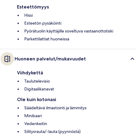
Esteettömyys
Hissi
Esteetön pysäköinti
Pyörätuolin käyttäjille soveltuva vastaanottotiski
Parkettilattiat huoneissa
Huoneen palvelut/mukavuudet
Viihdykettä
Taulutelevisio
Digitaalikanavat
Ole kuin kotonasi
Säädeltävä ilmastointi ja lämmitys
Minibaari
Vedenkeitin
Silitysrauta/-lauta (pyynnöstä)