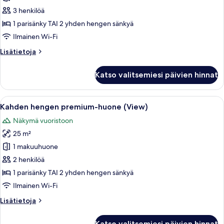
premium-
3 henkilöä
huone
1 parisänky TAI 2 yhden hengen sänkyä
(View)
Ilmainen Wi-Fi
kuvat
Lisätietoja
Lisätietoja
huoneesta
Kolmen
Katso valitsemiesi päivien hinnat
hengen
premium-
huone
Avaa
Ylelliset vuodevaatteet, untuvapeitot,
6
(View)
Kahden hengen premium-huone (View)
kaikki
Näkymä vuoristoon
huonetyypin
25 m²
Kahden
hengen
1 makuuhuone
premium-
2 henkilöä
huone
1 parisänky TAI 2 yhden hengen sänkyä
(View)
Ilmainen Wi-Fi
kuvat
Lisätietoja
Lisätietoja
huoneesta
Kahden
Katso valitsemiesi päivien hinnat