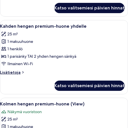
Kahden
Katso valitsemiesi päivien hinnat
hengen
premium-
huone
Avaa
Ylelliset vuodevaatteet, untuvapeitot,
6
Kahden hengen premium-huone yhdelle
kaikki
25 m²
huonetyypin
1 makuuhuone
Kahden
hengen
1 henkilö
premium-
1 parisänky TAI 2 yhden hengen sänkyä
huone
Ilmainen Wi-Fi
yhdelle
Lisätietoja
Lisätietoja
kuvat
huoneesta
Kahden
Katso valitsemiesi päivien hinnat
hengen
premium-
huone
Avaa
Ylelliset vuodevaatteet, untuvapeitot,
5
yhdelle
Kolmen hengen premium-huone (View)
kaikki
Näkymä vuoristoon
huonetyypin
25 m²
Kolmen
hengen
1 makuuhuone