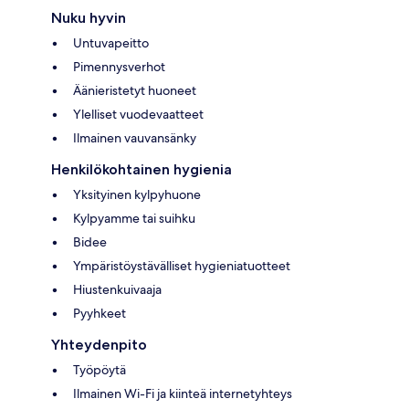
Nuku hyvin
Untuvapeitto
Pimennysverhot
Äänieristetyt huoneet
Ylelliset vuodevaatteet
Ilmainen vauvansänky
Henkilökohtainen hygienia
Yksityinen kylpyhuone
Kylpyamme tai suihku
Bidee
Ympäristöystävälliset hygieniatuotteet
Hiustenkuivaaja
Pyyhkeet
Yhteydenpito
Työpöytä
Ilmainen Wi-Fi ja kiinteä internetyhteys