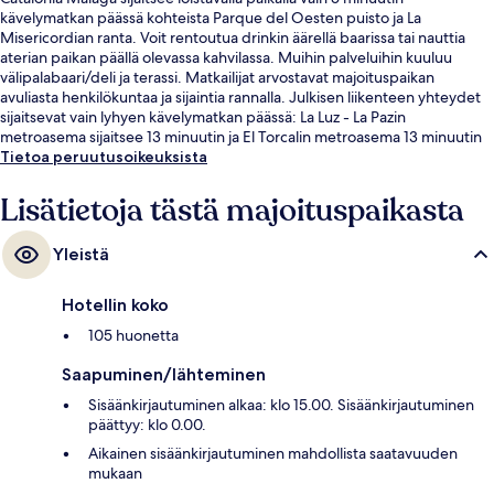
kävelymatkan päässä kohteista Parque del Oesten puisto ja La
Misericordian ranta. Voit rentoutua drinkin äärellä baarissa tai nauttia
aterian paikan päällä olevassa kahvilassa. Muihin palveluihin kuuluu
välipalabaari/deli ja terassi. Matkailijat arvostavat majoituspaikan
avuliasta henkilökuntaa ja sijaintia rannalla. Julkisen liikenteen yhteydet
sijaitsevat vain lyhyen kävelymatkan päässä: La Luz - La Pazin
metroasema sijaitsee 13 minuutin ja El Torcalin metroasema 13 minuutin
kävelymatkan päässä.
Tietoa peruutusoikeuksista
Lisätietoja tästä majoituspaikasta
Yleistä
Hotellin koko
105 huonetta
Saapuminen/lähteminen
Sisäänkirjautuminen alkaa: klo 15.00. Sisäänkirjautuminen
päättyy: klo 0.00.
Aikainen sisäänkirjautuminen mahdollista saatavuuden
mukaan