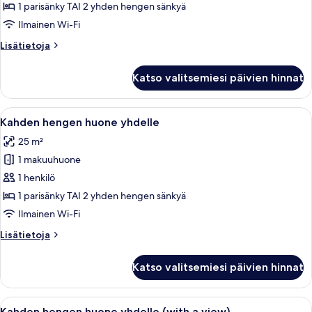
(with
1 parisänky TAI 2 yhden hengen sänkyä
a
Ilmainen Wi-Fi
view)
Lisätietoja
Lisätietoja
kuvat
huoneesta
Kahden
Katso valitsemiesi päivien hinnat
hengen
huone
(with
Avaa
Hotellihuone, jossa on suuri sänky, ty
6
a
Kahden hengen huone yhdelle
kaikki
view)
25 m²
huonetyypin
1 makuuhuone
Kahden
hengen
1 henkilö
huone
1 parisänky TAI 2 yhden hengen sänkyä
yhdelle
Ilmainen Wi-Fi
kuvat
Lisätietoja
Lisätietoja
huoneesta
Kahden
Katso valitsemiesi päivien hinnat
hengen
huone
yhdelle
Avaa
Hotellihuone, jossa on kaksi sänkyä, t
5
Kahden hengen huone yhdelle (with a view)