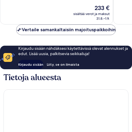
Churria
10,
10,
Hinta
233 €
Erittäin
Loistava,
on
hyvä,
1 967
sisältää verot ja maksut
233 €
31.8.–1.9.
1 002
arvostel
arvostelua
Vertaile samankaltaisiin majoituspaikkoihin
Kirjaudu sisään nähdäksesi käytettävissä olevat alennukset ja
edut. Lisää uusia, palkitsevia seikkailuja!
Kirjaudu sisään
Liity, se on ilmaista
Tietoja alueesta