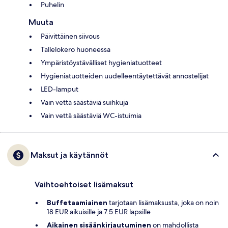
Puhelin
Muuta
Päivittäinen siivous
Tallelokero huoneessa
Ympäristöystävälliset hygieniatuotteet
Hygieniatuotteiden uudelleentäytettävät annostelijat
LED-lamput
Vain vettä säästäviä suihkuja
Vain vettä säästäviä WC-istuimia
Maksut ja käytännöt
Vaihtoehtoiset lisämaksut
Buffetaamiainen
tarjotaan lisämaksusta, joka on noin
18 EUR aikuisille ja 7.5 EUR lapsille
Aikainen sisäänkirjautuminen
on mahdollista