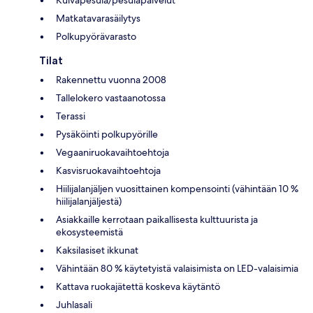
Matkatavarasäilytys
Polkupyörävarasto
Tilat
Rakennettu vuonna 2008
Tallelokero vastaanotossa
Terassi
Pysäköinti polkupyörille
Vegaaniruokavaihtoehtoja
Kasvisruokavaihtoehtoja
Hiilijalanjäljen vuosittainen kompensointi (vähintään 10 %
hiilijalanjäljestä)
Asiakkaille kerrotaan paikallisesta kulttuurista ja
ekosysteemistä
Kaksilasiset ikkunat
Vähintään 80 % käytetyistä valaisimista on LED-valaisimia
Kattava ruokajätettä koskeva käytäntö
Juhlasali