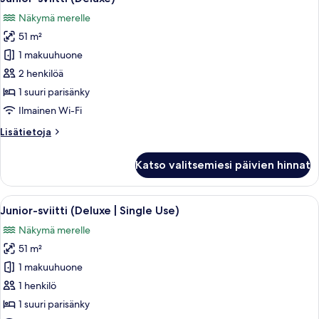
kaikki
Näkymä merelle
huonetyypin
51 m²
Junior-
sviitti
1 makuuhuone
(Deluxe)
2 henkilöä
kuvat
1 suuri parisänky
Ilmainen Wi-Fi
Lisätietoja
Lisätietoja
huoneesta
Junior-
Katso valitsemiesi päivien hinnat
sviitti
(Deluxe)
Avaa
Näkymä huoneesta
5
Junior-sviitti (Deluxe | Single Use)
kaikki
Näkymä merelle
huonetyypin
51 m²
Junior-
sviitti
1 makuuhuone
(Deluxe
1 henkilö
|
1 suuri parisänky
Single