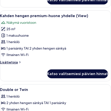
hengen
premium-
huone
Avaa
Ylelliset vuodevaatteet, untuvapeitot,
6
(View)
Kahden hengen premium-huone yhdelle (View)
kaikki
Näkymä vuoristoon
huonetyypin
25 m²
Kahden
hengen
1 makuuhuone
premium-
1 henkilö
huone
1 parisänky TAI 2 yhden hengen sänkyä
yhdelle
Ilmainen Wi-Fi
(View)
Lisätietoja
Lisätietoja
kuvat
huoneesta
Kahden
Katso valitsemiesi päivien hinnat
hengen
premium-
huone
Avaa
Moderni hotellihuone, jossa on suuri s
4
yhdelle
Double or Twin
kaikki
(View)
1 henkilö
huonetyypin
2 yhden hengen sänkyä TAI 1 parisänky
Double
or
Ilmainen Wi-Fi