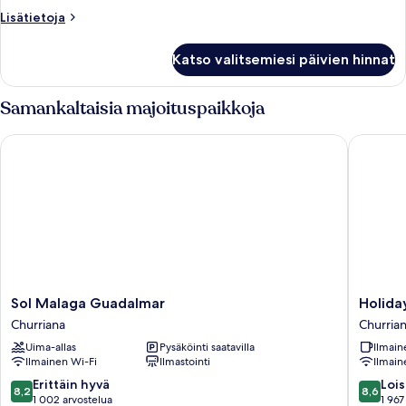
Lisätietoja
Lisätietoja
huoneesta
Huone
Katso valitsemiesi päivien hinnat
Samankaltaisia majoituspaikkoja
Sol Malaga Guadalmar
Holiday 
Sol
Holiday
Sol Malaga Guadalmar
Holida
Malaga
Inn
Churriana
Churria
Guadalmar
Express
Uima-allas
Pysäköinti saatavilla
Ilmain
Churriana
Malaga
Ilmainen Wi-Fi
Ilmastointi
Ilmain
Airport
by
8.2
8.6
Erittäin hyvä
Lois
8,2
8,6
IHG
kautta
kautta
1 002 arvostelua
1 967