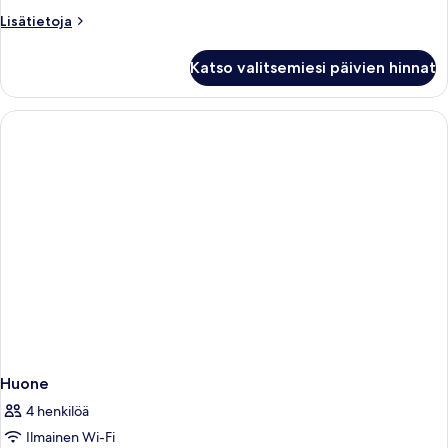
Lisätietoja
Lisätietoja
huoneesta
Huone
Katso valitsemiesi päivien hinnat
Huone
4 henkilöä
Ilmainen Wi-Fi