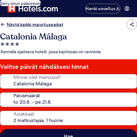
Siirry sivun pääosioon
Hanki sovellus
Näytä kaikki majoituspaikat
Catalonia Málaga
4.0
tähden
Rannalla sijaitseva hotelli, jossa käytössäsi on ravintola
majoituspaikka
Valitse päivät nähdäksesi hinnat
Minne olet menossa?
Päivämäärät
Asiakkaat
Hae