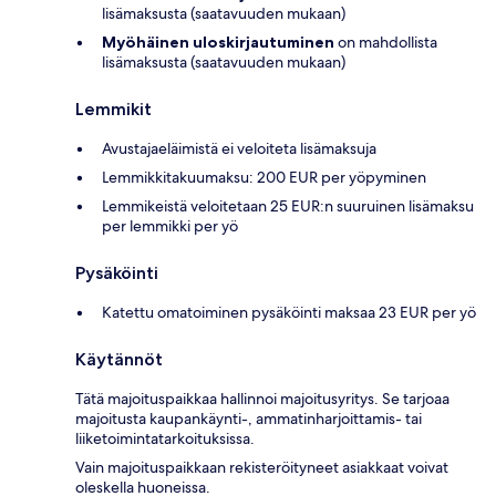
lisämaksusta (saatavuuden mukaan)
Myöhäinen uloskirjautuminen
on mahdollista
lisämaksusta (saatavuuden mukaan)
Lemmikit
Avustajaeläimistä ei veloiteta lisämaksuja
Lemmikkitakuumaksu: 200 EUR per yöpyminen
Lemmikeistä veloitetaan 25 EUR:n suuruinen lisämaksu
per lemmikki per yö
Pysäköinti
Katettu omatoiminen pysäköinti maksaa 23 EUR per yö
Käytännöt
Tätä majoituspaikkaa hallinnoi majoitusyritys. Se tarjoaa
majoitusta kaupankäynti-, ammatinharjoittamis- tai
liiketoimintatarkoituksissa.
Vain majoituspaikkaan rekisteröityneet asiakkaat voivat
oleskella huoneissa.