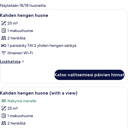
olevia
Näytetään 18/18 huonetta
suodattimia
Avaa
Hotellihuone, jossa on suuri sänky, ty
6
Kahden hengen huone
kaikki
25 m²
huonetyypin
1 makuuhuone
Kahden
hengen
2 henkilöä
huone
1 parisänky TAI 2 yhden hengen sänkyä
kuvat
Ilmainen Wi-Fi
Lisätietoja
Lisätietoja
huoneesta
Kahden
Katso valitsemiesi päivien hinnat
hengen
huone
Avaa
Hotellihuone, jossa on kaksi sänkyä, t
5
Kahden hengen huone (with a view)
kaikki
Näkymä merelle
huonetyypin
25 m²
Kahden
hengen
1 makuuhuone
huone
2 henkilöä