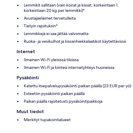
Lemmikit sallitaan (vain koirat ja kissat, korkeintaan 1,
korkeintaan 20 kg per lemmikki)*
Avustajaeläimet tervetulleita
Tietyin rajoituksin*
Lemmikkejä ei saa jättää valvomatta
Ruoka- ja vesikulhot ja kissanhiekkalaatikot käytettävissä
Internet
Ilmainen Wi-Fi yleisissä tiloissa
Ilmainen Wi-Fi ja kiinteä internetyhteys huoneissa
Pysäköinti
Katettu itsepalvelupysäköinti paikan päällä (23 EUR per yö)
Esteetön pysäköinti paikan päällä
Paikan päällä rajoitetusti pysäköintipaikkoja
Muut tiedot
Merkityt tupakointialueet