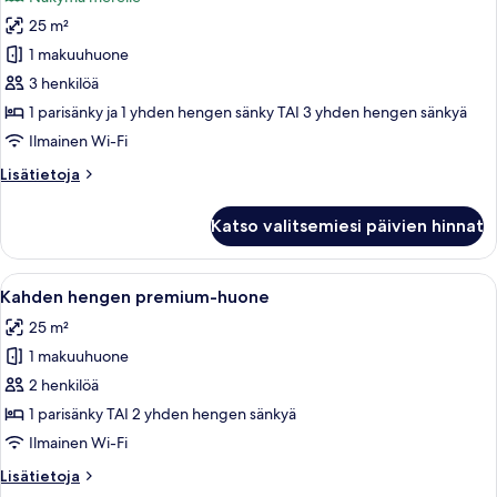
huonetyypin
25 m²
Kolmen
hengen
1 makuuhuone
huone
3 henkilöä
(View)
1 parisänky ja 1 yhden hengen sänky TAI 3 yhden hengen sänkyä
kuvat
Ilmainen Wi-Fi
Lisätietoja
Lisätietoja
huoneesta
Kolmen
Katso valitsemiesi päivien hinnat
hengen
huone
(View)
Avaa
Ylelliset vuodevaatteet, untuvapeitot,
6
Kahden hengen premium-huone
kaikki
25 m²
huonetyypin
1 makuuhuone
Kahden
hengen
2 henkilöä
premium-
1 parisänky TAI 2 yhden hengen sänkyä
huone
Ilmainen Wi-Fi
kuvat
Lisätietoja
Lisätietoja
huoneesta