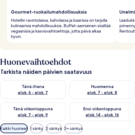
Gourmet-ruokailumahdollisuuksia
Unelmi
Hotellin ravintolassa, kahvilassa ja baarissa on tarjolla
Laadukka
kulinaarisia mahdollisuuksia. Buffet-aamiainen sisältää
pimenny
vegaanisia ja kasvisvaihtoehtoja, jotta päivä alkaa
Rentoutt
hyvin.
Huonevaihtoehdot
Tarkista näiden päivien saatavuus
Tarkista tämän illan saatavuus elok. 6 - elok. 7
Tarkista huomisen saatavuus el
Tänä iltana
Huomenna
elok. 6 - elok. 7
elok. 7 - elok. 8
Tarkista tämän viikonlopun saatavuus elok. 7 - elok. 9
Tarkista ensi viikonlopun saatav
Tänä viikonloppuna
Ensi viikonloppuna
elok. 7 - elok. 9
elok. 14 - elok. 16
Huoneille
Kaikki huoneet
1 sänky
2 sänkyä
3+ sänkyä
saatavilla