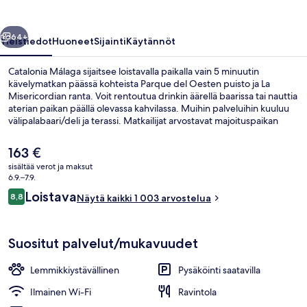
llinen
Seuraava
64+
Yleistiedot
Huoneet
Sijainti
Käytännöt
Catalonia Málaga sijaitsee loistavalla paikalla vain 5 minuutin
kävelymatkan päässä kohteista Parque del Oesten puisto ja La
Misericordian ranta. Voit rentoutua drinkin äärellä baarissa tai nauttia
aterian paikan päällä olevassa kahvilassa. Muihin palveluihin kuuluu
välipalabaari/deli ja terassi. Matkailijat arvostavat majoituspaikan
avuliasta henkilökuntaa ja sijaintia rannalla. Julkisen liikenteen
yhteydet sijaitsevat vain lyhyen kävelymatkan päässä: La Luz - La
Nykyinen
163 €
Pazin metroasema sijaitsee 13 minuutin ja El Torcalin metroasema 13
hinta
sisältää verot ja maksut
minuutin kävelymatkan päässä.
on
6.9.–7.9.
Näkymä huoneesta
163 €
Arvostelut
Loistava
8,8
Näytä kaikki 1 003 arvostelua
8,8 kautta 10.
Suositut palvelut/mukavuudet
Lemmikkiystävällinen
Pysäköinti saatavilla
Ilmainen Wi-Fi
Ravintola