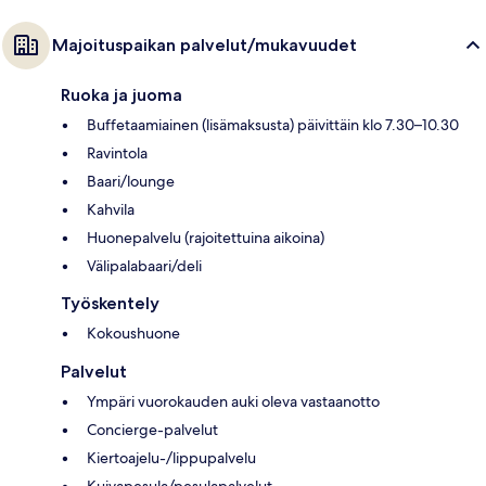
Majoituspaikan palvelut/mukavuudet
Ruoka ja juoma
Buffetaamiainen (lisämaksusta) päivittäin klo 7.30–10.30
Ravintola
Baari/lounge
Kahvila
Huonepalvelu (rajoitettuina aikoina)
Välipalabaari/deli
Työskentely
Kokoushuone
Palvelut
Ympäri vuorokauden auki oleva vastaanotto
Concierge-palvelut
Kiertoajelu-/lippupalvelu
Kuivapesula/pesulapalvelut