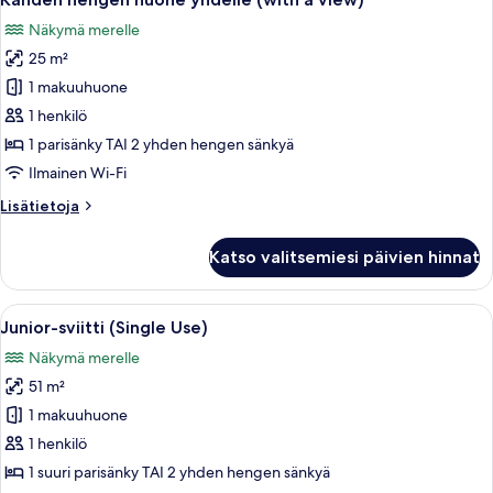
kaikki
Näkymä merelle
huonetyypin
25 m²
Kahden
hengen
1 makuuhuone
huone
1 henkilö
yhdelle
1 parisänky TAI 2 yhden hengen sänkyä
(with
Ilmainen Wi-Fi
a
Lisätietoja
Lisätietoja
view)
huoneesta
kuvat
Kahden
Katso valitsemiesi päivien hinnat
hengen
huone
yhdelle
Avaa
Hotellihuone, jossa on suuri sänky, t
5
(with
Junior-sviitti (Single Use)
kaikki
a
Näkymä merelle
view)
huonetyypin
51 m²
Junior-
sviitti
1 makuuhuone
(Single
1 henkilö
Use)
1 suuri parisänky TAI 2 yhden hengen sänkyä
kuvat