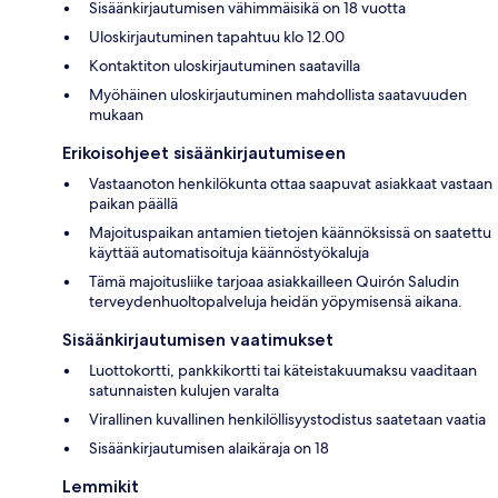
Sisäänkirjautumisen vähimmäisikä on 18 vuotta
Uloskirjautuminen tapahtuu klo 12.00
Kontaktiton uloskirjautuminen saatavilla
Myöhäinen uloskirjautuminen mahdollista saatavuuden
mukaan
Erikoisohjeet sisäänkirjautumiseen
Vastaanoton henkilökunta ottaa saapuvat asiakkaat vastaan
paikan päällä
Majoituspaikan antamien tietojen käännöksissä on saatettu
käyttää automatisoituja käännöstyökaluja
Tämä majoitusliike tarjoaa asiakkailleen Quirón Saludin
terveydenhuoltopalveluja heidän yöpymisensä aikana.
Sisäänkirjautumisen vaatimukset
Luottokortti, pankkikortti tai käteistakuumaksu vaaditaan
satunnaisten kulujen varalta
Virallinen kuvallinen henkilöllisyystodistus saatetaan vaatia
Sisäänkirjautumisen alaikäraja on 18
Lemmikit