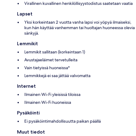
Virallinen kuvallinen henkilöllisyystodistus saatetaan vaatia
Lapset
Yksi korkeintaan 2 vuotta vanha lapsi voi yöpyä ilmaiseksi,
kun hän käyttää vanhemman tai huoltajan huoneessa olevia
sänkyjä.
Lemmikit
Lemmikit sallitaan (korkeintaan 1)
Avustajaeläimet tervetulleita
Vain tietyissä huoneissa*
Lemmikkejä ei saa jättää valvomatta
Internet
Ilmainen Wi-Fi yleisissä tiloissa
Ilmainen Wi-Fi huoneissa
Pysäköinti
Ei pysäköintimahdollisuutta paikan päällä
Muut tiedot