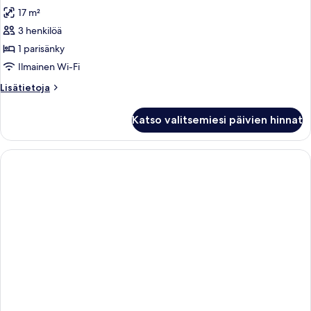
kaikki
17 m²
huonetyypin
3 henkilöä
Kahden
hengen
1 parisänky
huone,
Ilmainen Wi-Fi
terassi
Lisätietoja
Lisätietoja
kuvat
huoneesta
Kahden
Katso valitsemiesi päivien hinnat
hengen
huone,
terassi