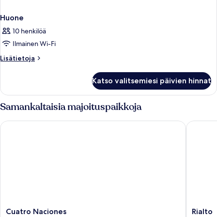
Huone
10 henkilöä
Ilmainen Wi-Fi
Lisätietoja
Lisätietoja
huoneesta
Huone
Katso valitsemiesi päivien hinnat
Samankaltaisia majoituspaikkoja
Cuatro Naciones
Rialto
Cuatro
Rialto
Cuatro Naciones
Rialto