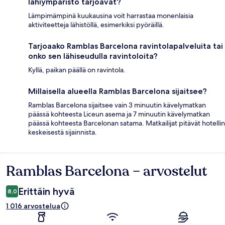
lähiympäristö tarjoavat?
Lämpimämpinä kuukausina voit harrastaa monenlaisia
aktiviteetteja lähistöllä, esimerkiksi pyöräillä.
Tarjoaako Ramblas Barcelona ravintolapalveluita tai
onko sen lähiseudulla ravintoloita?
Kyllä, paikan päällä on ravintola.
Millaisella alueella Ramblas Barcelona sijaitsee?
Ramblas Barcelona sijaitsee vain 3 minuutin kävelymatkan
päässä kohteesta Liceun asema ja 7 minuutin kävelymatkan
päässä kohteesta Barcelonan satama. Matkailijat pitävät hotellin
keskeisestä sijainnista.
Ramblas Barcelona – arvostelut
Arvostelut
Erittäin hyvä
8,0
1 016 arvostelua