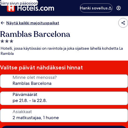
Siirry sivun pääosioon
Hanki sovellus
Näytä kaikki majoituspaikat
Ramblas Barcelona
3.0
tähden
Hotelli, jossa käytössäsi on ravintola ja joka sijaitsee lähellä kohdetta La
majoituspaikka
Rambla
Valitse päivät nähdäksesi hinnat
Minne olet menossa?
Päivämäärät
Asiakkaat