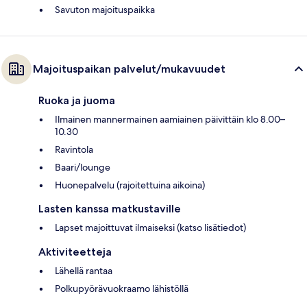
Savuton majoituspaikka
Majoituspaikan palvelut/mukavuudet
Ruoka ja juoma
Ilmainen mannermainen aamiainen päivittäin klo 8.00–
10.30
Ravintola
Baari/lounge
Huonepalvelu (rajoitettuina aikoina)
Lasten kanssa matkustaville
Lapset majoittuvat ilmaiseksi (katso lisätiedot)
Aktiviteetteja
Lähellä rantaa
Polkupyörävuokraamo lähistöllä