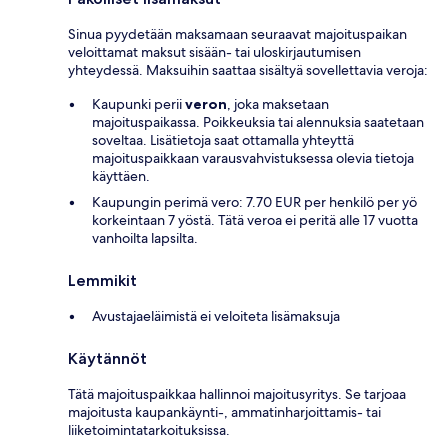
Sinua pyydetään maksamaan seuraavat majoituspaikan
veloittamat maksut sisään- tai uloskirjautumisen
yhteydessä. Maksuihin saattaa sisältyä sovellettavia veroja:
Kaupunki perii
veron
, joka maksetaan
majoituspaikassa. Poikkeuksia tai alennuksia saatetaan
soveltaa. Lisätietoja saat ottamalla yhteyttä
majoituspaikkaan varausvahvistuksessa olevia tietoja
käyttäen.
Kaupungin perimä vero: 7.70 EUR per henkilö per yö
korkeintaan 7 yöstä. Tätä veroa ei peritä alle 17 vuotta
vanhoilta lapsilta.
Lemmikit
Avustajaeläimistä ei veloiteta lisämaksuja
Käytännöt
Tätä majoituspaikkaa hallinnoi majoitusyritys. Se tarjoaa
majoitusta kaupankäynti-, ammatinharjoittamis- tai
liiketoimintatarkoituksissa.