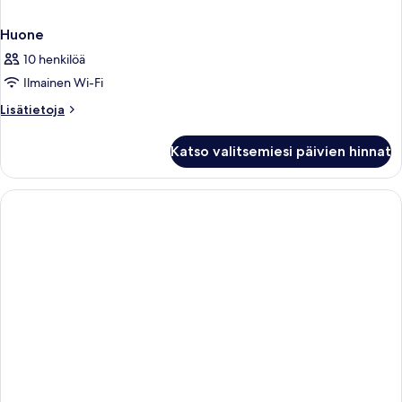
Huone
10 henkilöä
Ilmainen Wi-Fi
Lisätietoja
Lisätietoja
huoneesta
Huone
Katso valitsemiesi päivien hinnat