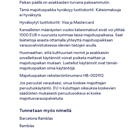
Paikan päällä on asiakkaiden turvana palosammutin.
Tämä majoituspaikka hyväksyy luottokortit. Käteismaksuja
ei hyväksytä.
Hyväksytyt luottokortit: Visa ja Mastercard
Kansallisten määräysten vuoksi käteismaksut eivät voi ylittää
1000 EUR:n suuruista summaa tässä majoituspaikassa. Saat
lisätietoja asiasta ottamalla yhteyttä majoituspaikkaan
varausvahvistuksessa olevien tietojen avulla.
Huomaathan, että kulttuuriset normit ja asiakkaisiin
sovellettavat käytännöt voivat poiketa maittain ja
majoituspaikan mukaan. Luetellut käytännöt ovat tämän
majoituspaikan omia käytäntöjä.
Majoituspaikan rekisteröintinumero HB-002912
Jos peruutat varauksesi, sinua koskee majoittajan
peruutuskäytäntö. EU:n kuluttajan oikeuksia koskevien
säädösten mukaisesti peruutusoikeus ei koske
majoitusvarauspalveluita.
Tunnetaan myös nimellä
Barcelona Ramblas
Ramblas