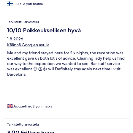
petaamassa päivittäin. Sänky oli hyvä. Hotellin aamupala oli
Tuula, 3 yön matka
erittäin hyvä ja hotellin sijainti erinomainen. El Pratin
lentokentältä pääsi kätevästi Aerobussilla kävelymatkan päähän.
Tarkistettu arvostelu
10/10 Poikkeuksellisen hyvä
1.8.2026
Käännä Googlen avulla
Me and my friend stayed here for 2 x nights, the reception was
excellent gave us both lot's of advice. Cleaning lady help us find
our way to the expedition we wanted to see. Bar staff service
was excellent 👌 👏 👍 will Definitely stay again next time I visit
Barcelona.
Jacqueline, 2 yön matka
Tarkistettu arvostelu
8/10 Erittäin hyvä