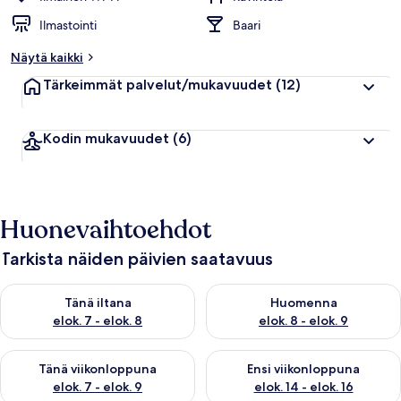
Ilmastointi
Baari
Näytä kaikki
Tärkeimmät palvelut/mukavuudet
(12)
Kodin mukavuudet
(6)
Huonevaihtoehdot
Tarkista näiden päivien saatavuus
Tarkista tämän illan saatavuus elok. 7 - elok. 8
Tarkista huomisen saatavuus el
Tänä iltana
Huomenna
elok. 7 - elok. 8
elok. 8 - elok. 9
Tarkista tämän viikonlopun saatavuus elok. 7 - elok. 9
Tarkista ensi viikonlopun saatav
Tänä viikonloppuna
Ensi viikonloppuna
elok. 7 - elok. 9
elok. 14 - elok. 16