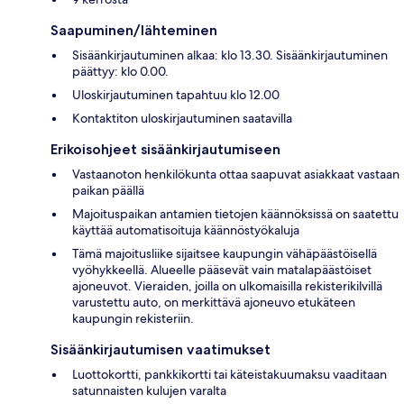
Saapuminen/lähteminen
Sisäänkirjautuminen alkaa: klo 13.30. Sisäänkirjautuminen
päättyy: klo 0.00.
Uloskirjautuminen tapahtuu klo 12.00
Kontaktiton uloskirjautuminen saatavilla
Erikoisohjeet sisäänkirjautumiseen
Vastaanoton henkilökunta ottaa saapuvat asiakkaat vastaan
paikan päällä
Majoituspaikan antamien tietojen käännöksissä on saatettu
käyttää automatisoituja käännöstyökaluja
Tämä majoitusliike sijaitsee kaupungin vähäpäästöisellä
vyöhykkeellä. Alueelle pääsevät vain matalapäästöiset
ajoneuvot. Vieraiden, joilla on ulkomaisilla rekisterikilvillä
varustettu auto, on merkittävä ajoneuvo etukäteen
kaupungin rekisteriin.
Sisäänkirjautumisen vaatimukset
Luottokortti, pankkikortti tai käteistakuumaksu vaaditaan
satunnaisten kulujen varalta