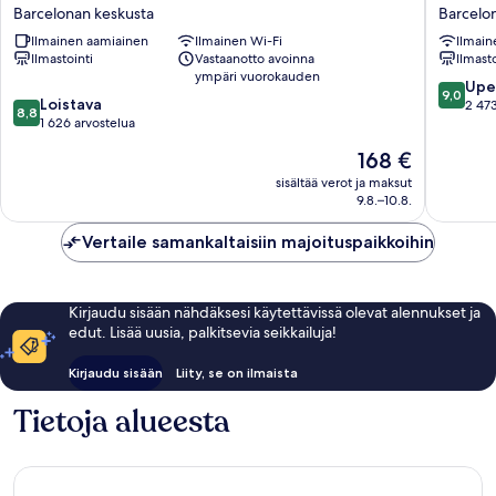
Naciones
Barcelo
Barcelonan keskusta
Barcelo
Barcelonan
keskust
Ilmainen aamiainen
Ilmainen Wi-Fi
Ilmain
keskusta
Ilmastointi
Vastaanotto avoinna
Ilmasto
ympäri vuorokauden
9.0
Upe
9,0
8.8
Loistava
kautta
2 473
8,8
kautta
1 626 arvostelua
10,
10,
Upea,
Hinta
168 €
Loistava,
2 473
on
1 626
sisältää verot ja maksut
arvostel
168 €
9.8.–10.8.
arvostelua
Vertaile samankaltaisiin majoituspaikkoihin
Kirjaudu sisään nähdäksesi käytettävissä olevat alennukset ja
edut. Lisää uusia, palkitsevia seikkailuja!
Kirjaudu sisään
Liity, se on ilmaista
Tietoja alueesta