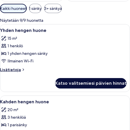
Huoneille
Kaikki huoneet
1 sänky
3+ sänkyä
saatavilla
olevia
Näytetään 9/9 huonetta
suodattimia
Avaa
Hotellihuone, jossa on sänky, televisio,
7
Yhden hengen huone
kaikki
15 m²
huonetyypin
1 henkilö
Yhden
hengen
1 yhden hengen sänky
huone
Ilmainen Wi-Fi
kuvat
Lisätietoja
Lisätietoja
huoneesta
Yhden
Katso valitsemiesi päivien hinnat
hengen
huone
Avaa
Hotellihuone, jossa on sänky, yöpöytä,
6
Kahden hengen huone
kaikki
20 m²
huonetyypin
3 henkilöä
Kahden
hengen
1 parisänky