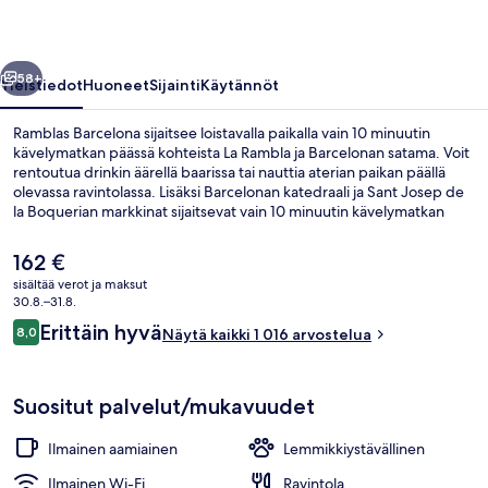
llinen
Seuraava
58+
Yleistiedot
Huoneet
Sijainti
Käytännöt
Ramblas Barcelona sijaitsee loistavalla paikalla vain 10 minuutin
kävelymatkan päässä kohteista La Rambla ja Barcelonan satama. Voit
rentoutua drinkin äärellä baarissa tai nauttia aterian paikan päällä
olevassa ravintolassa. Lisäksi Barcelonan katedraali ja Sant Josep de
la Boquerian markkinat sijaitsevat vain 10 minuutin kävelymatkan
päässä. Avulias henkilökunta ja aamupala ovat myös asioita, joita
matkailijat arvostavat. Julkisen liikenteen yhteydet sijaitsevat vain
Nykyinen
162 €
lyhyen kävelymatkan päässä: Liceun asema sijaitsee 3 minuutin ja
hinta
sisältää verot ja maksut
Drassanesin asema 3 minuutin kävelymatkan päässä.
on
30.8.–31.8.
Ulkoruokailutilat
162 €
Arvostelut
Erittäin hyvä
8,0
Näytä kaikki 1 016 arvostelua
8,0 kautta 10.
Suositut palvelut/mukavuudet
Ilmainen aamiainen
Lemmikkiystävällinen
Ilmainen Wi-Fi
Ravintola