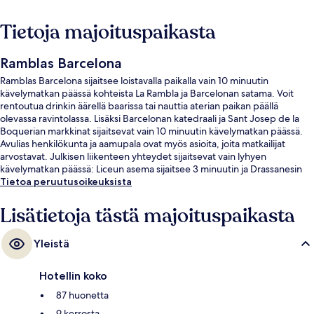
Tietoja majoituspaikasta
Ramblas Barcelona
Ramblas Barcelona sijaitsee loistavalla paikalla vain 10 minuutin
kävelymatkan päässä kohteista La Rambla ja Barcelonan satama. Voit
rentoutua drinkin äärellä baarissa tai nauttia aterian paikan päällä
olevassa ravintolassa. Lisäksi Barcelonan katedraali ja Sant Josep de la
Boquerian markkinat sijaitsevat vain 10 minuutin kävelymatkan päässä.
Avulias henkilökunta ja aamupala ovat myös asioita, joita matkailijat
arvostavat. Julkisen liikenteen yhteydet sijaitsevat vain lyhyen
kävelymatkan päässä: Liceun asema sijaitsee 3 minuutin ja Drassanesin
asema 3 minuutin kävelymatkan päässä.
Tietoa peruutusoikeuksista
Lisätietoja tästä majoituspaikasta
Yleistä
Hotellin koko
87 huonetta
9 kerrosta