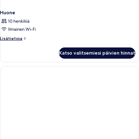
Huone
10 henkilöä
Ilmainen Wi-Fi
Lisätietoja
Lisätietoja
huoneesta
Huone
Katso valitsemiesi päivien hinnat