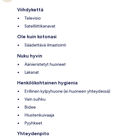
Viihdykettä
Televisio
Satelliittikanavat
Ole kuin kotonasi
Säädettävä ilmastointi
Nuku hyvin
Äänieristetyt huoneet
Lakanat
Henkilökohtainen hygienia
Erillinen kylpyhuone (ei huoneen yhteydessä)
Vain suihku
Bidee
Hiustenkuivaaja
Pyyhkeet
Yhteydenpito