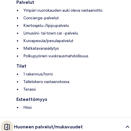
Palvelut
Ympäri vuorokauden auki oleva vastaanotto
Concierge-palvelut
Kiertoajelu-/lippupalvelu
Limusiini- tai town car -palvelu
Kuivapesula/pesulapalvelut
Matkatavarasäilytys
Polkupyörien vuokrausmahdollisuus
Tilat
1 rakennus/torni
Tallelokero vastaanotossa
Terassi
Esteettömyys
Hissi
Huoneen palvelut/mukavuudet