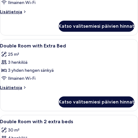
huone
Ilmainen Wi-Fi
kuvat
Lisätietoja
Lisätietoja
huoneesta
Kahden
Katso valitsemiesi päivien hinnat
hengen
huone
Avaa
Hotellihuone, jossa on kaksi sänkyä, pu
10
Double Room with Extra Bed
kaikki
25 m²
huonetyypin
3 henkilöä
Double
Room
3 yhden hengen sänkyä
with
Ilmainen Wi-Fi
Extra
Lisätietoja
Lisätietoja
Bed
huoneesta
kuvat
Double
Katso valitsemiesi päivien hinnat
Room
with
Extra
Avaa
Hotellihuone, jossa on kaksi sänkyä, pu
8
Bed
Double Room with 2 extra beds
kaikki
30 m²
huonetyypin