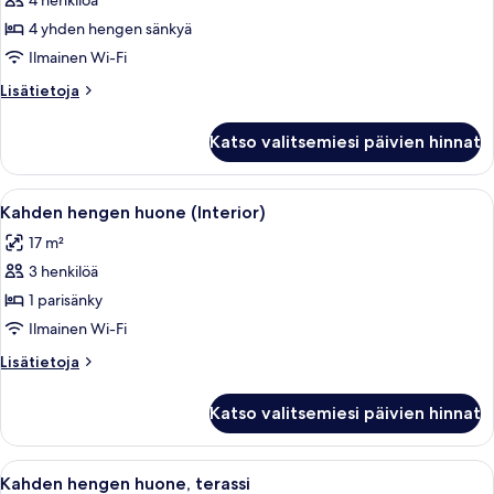
4 henkilöä
Double
Room
4 yhden hengen sänkyä
with
Ilmainen Wi-Fi
2
Lisätietoja
Lisätietoja
extra
huoneesta
beds
Double
Katso valitsemiesi päivien hinnat
Room
kuvat
with
2
Avaa
Makuuhuone, jossa on sänky, yöpöytäl
10
extra
Kahden hengen huone (Interior)
kaikki
beds
17 m²
huonetyypin
3 henkilöä
Kahden
hengen
1 parisänky
huone
Ilmainen Wi-Fi
(Interior)
Lisätietoja
Lisätietoja
kuvat
huoneesta
Kahden
Katso valitsemiesi päivien hinnat
hengen
huone
(Interior)
Avaa
Kattoterassi, jossa on keinonurmi, kaksi
14
Kahden hengen huone, terassi