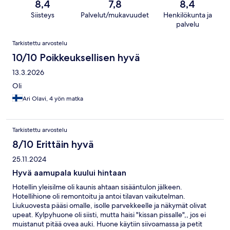
8,4
7,8
8,4
Siisteys
Palvelut/mukavuudet
Henkilökunta ja
palvelu
Arvostelut
Tarkistettu arvostelu
10/10 Poikkeuksellisen hyvä
13.3.2026
Oli
Ari Olavi, 4 yön matka
Tarkistettu arvostelu
8/10 Erittäin hyvä
25.11.2024
Hyvä aamupala kuului hintaan
Hotellin yleisilme oli kaunis ahtaan sisääntulon jälkeen.
Hotellihione oli remontoitu ja antoi tilavan vaikutelman.
Liukuovesta pääsi omalle, isolle parvekkeelle ja näkymät olivat
upeat. Kylpyhuone oli siisti, mutta haisi "kissan pissalle",, jos ei
muistanut pitää ovea auki. Huone käytiin siivoamassa ja petit