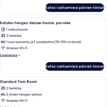
huoneesta
Family
Katso valitsemiesi päivien hinnat
Room
Queen
Beds
Avaa
Moderni hotellihuone, jossa on suuri 
5
Kahden hengen deluxe-huone, parveke
kaikki
1 makuuhuone
huonetyypin
3 henkilöä
Kahden
hengen
1 suuri parisänky ja 1 vuodesohva (74–100 cm leveä)
deluxe-
Ilmainen Wi-Fi
huone,
Lisätietoja
Lisätietoja
parveke
huoneesta
kuvat
Kahden
Katso valitsemiesi päivien hinnat
hengen
deluxe-
huone,
Avaa
Untuvapeitot, minibaari, tallelokero 
4
parveke
Standard Twin Room
kaikki
2 henkilöä
huonetyypin
2 yhden hengen sänkyä
Standard
Twin
Ilmainen Wi-Fi
Room