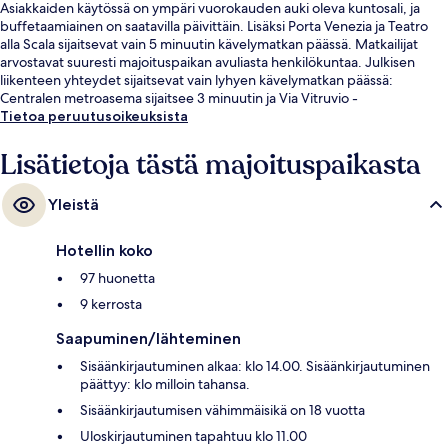
Asiakkaiden käytössä on ympäri vuorokauden auki oleva kuntosali, ja
buffetaamiainen on saatavilla päivittäin. Lisäksi Porta Venezia ja Teatro
alla Scala sijaitsevat vain 5 minuutin kävelymatkan päässä. Matkailijat
arvostavat suuresti majoituspaikan avuliasta henkilökuntaa. Julkisen
liikenteen yhteydet sijaitsevat vain lyhyen kävelymatkan päässä:
Centralen metroasema sijaitsee 3 minuutin ja Via Vitruvio -
raitiovaunupysäkki 4 minuutin kävelymatkan päässä.
Tietoa peruutusoikeuksista
Lisätietoja tästä majoituspaikasta
Yleistä
Hotellin koko
97 huonetta
9 kerrosta
Saapuminen/lähteminen
Sisäänkirjautuminen alkaa: klo 14.00. Sisäänkirjautuminen
päättyy: klo milloin tahansa.
Sisäänkirjautumisen vähimmäisikä on 18 vuotta
Uloskirjautuminen tapahtuu klo 11.00