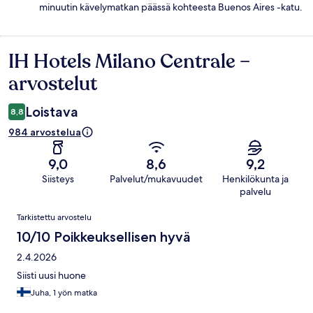
minuutin kävelymatkan päässä kohteesta Buenos Aires -katu.
IH Hotels Milano Centrale –
Arvostelut
arvostelut
Loistava
8,8
984 arvostelua
9,0
8,6
9,2
Siisteys
Palvelut/mukavuudet
Henkilökunta ja
palvelu
Arvostelut
Tarkistettu arvostelu
10/10 Poikkeuksellisen hyvä
2.4.2026
Siisti uusi huone
Juha, 1 yön matka