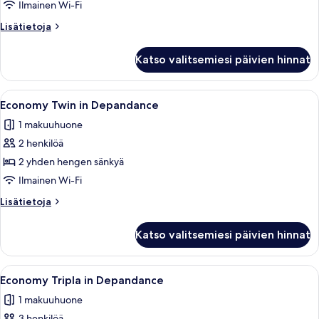
in
Ilmainen Wi-Fi
Depandance
Lisätietoja
Lisätietoja
kuvat
huoneesta
Economy
Katso valitsemiesi päivien hinnat
Matrimoniale
in
Depandance
Avaa
Hotellihuone, jossa on kaksi sänkyä, 
4
Economy Twin in Depandance
kaikki
1 makuuhuone
huonetyypin
2 henkilöä
Economy
Twin
2 yhden hengen sänkyä
in
Ilmainen Wi-Fi
Depandance
Lisätietoja
Lisätietoja
kuvat
huoneesta
Economy
Katso valitsemiesi päivien hinnat
Twin
in
Depandance
Avaa
Hotellihuone, jossa on kaksi sänkyä, 
4
Economy Tripla in Depandance
kaikki
1 makuuhuone
huonetyypin
3 henkilöä