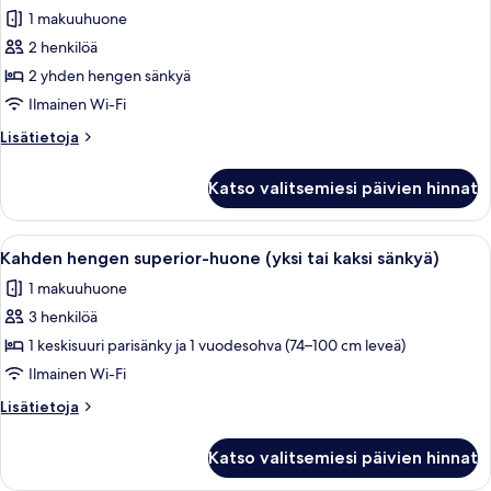
kaikki
1 makuuhuone
huonetyypin
2 henkilöä
Standard
Twin
2 yhden hengen sänkyä
kuvat
Ilmainen Wi-Fi
Lisätietoja
Lisätietoja
huoneesta
Standard
Katso valitsemiesi päivien hinnat
Twin
Avaa
Hotellihuone, jossa on sänky, sininen 
7
Kahden hengen superior-huone (yksi tai kaksi sänkyä)
kaikki
1 makuuhuone
huonetyypin
3 henkilöä
Kahden
hengen
1 keskisuuri parisänky ja 1 vuodesohva (74–100 cm leveä)
superior-
Ilmainen Wi-Fi
huone
Lisätietoja
Lisätietoja
(yksi
huoneesta
tai
Kahden
Katso valitsemiesi päivien hinnat
hengen
kaksi
superior-