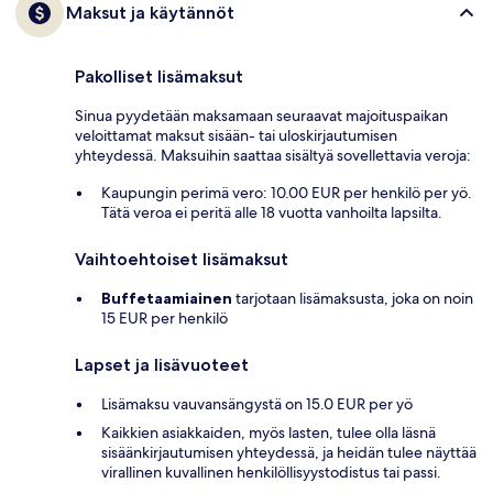
Maksut ja käytännöt
Pakolliset lisämaksut
Sinua pyydetään maksamaan seuraavat majoituspaikan
veloittamat maksut sisään- tai uloskirjautumisen
yhteydessä. Maksuihin saattaa sisältyä sovellettavia veroja:
Kaupungin perimä vero: 10.00 EUR per henkilö per yö.
Tätä veroa ei peritä alle 18 vuotta vanhoilta lapsilta.
Vaihtoehtoiset lisämaksut
Buffetaamiainen
tarjotaan lisämaksusta, joka on noin
15 EUR per henkilö
Lapset ja lisävuoteet
Lisämaksu vauvansängystä on 15.0 EUR per yö
Kaikkien asiakkaiden, myös lasten, tulee olla läsnä
sisäänkirjautumisen yhteydessä, ja heidän tulee näyttää
virallinen kuvallinen henkilöllisyystodistus tai passi.