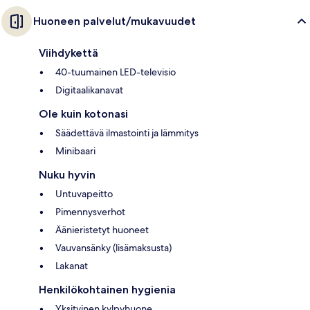
Huoneen palvelut/mukavuudet
Viihdykettä
40-tuumainen LED-televisio
Digitaalikanavat
Ole kuin kotonasi
Säädettävä ilmastointi ja lämmitys
Minibaari
Nuku hyvin
Untuvapeitto
Pimennysverhot
Äänieristetyt huoneet
Vauvansänky (lisämaksusta)
Lakanat
Henkilökohtainen hygienia
Yksityinen kylpyhuone