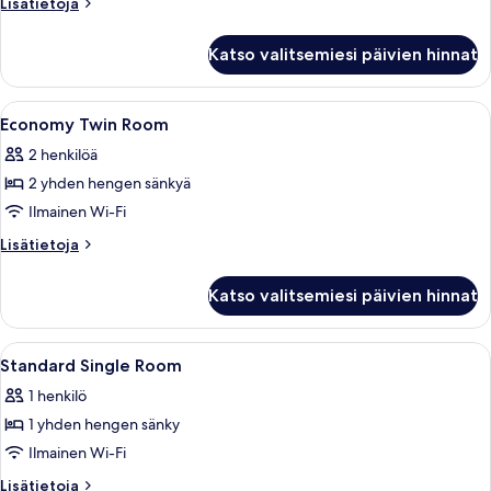
Lisätietoja
Lisätietoja
kuvat
huoneesta
Standard
Katso valitsemiesi päivien hinnat
Twin
Room
Avaa
Untuvapeitot, minibaari, tallelokero 
5
Economy Twin Room
kaikki
2 henkilöä
huonetyypin
2 yhden hengen sänkyä
Economy
Twin
Ilmainen Wi-Fi
Room
Lisätietoja
Lisätietoja
kuvat
huoneesta
Economy
Katso valitsemiesi päivien hinnat
Twin
Room
Avaa
Untuvapeitot, minibaari, tallelokero 
4
Standard Single Room
kaikki
1 henkilö
huonetyypin
1 yhden hengen sänky
Standard
Single
Ilmainen Wi-Fi
Room
Lisätietoja
Lisätietoja