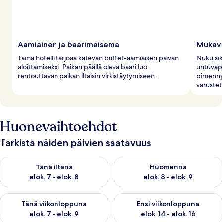
Aamiainen ja baarimaisema
Mukav
Tämä hotelli tarjoaa kätevän buffet-aamiaisen päivän
Nuku sik
aloittamiseksi. Paikan päällä oleva baari luo
untuvape
rentouttavan paikan iltaisin virkistäytymiseen.
pimenny
varustet
Huonevaihtoehdot
Tarkista näiden päivien saatavuus
Tarkista tämän illan saatavuus elok. 7 - elok. 8
Tarkista huomisen saatavuus el
Tänä iltana
Huomenna
elok. 7 - elok. 8
elok. 8 - elok. 9
Tarkista tämän viikonlopun saatavuus elok. 7 - elok. 9
Tarkista ensi viikonlopun saatav
Tänä viikonloppuna
Ensi viikonloppuna
elok. 7 - elok. 9
elok. 14 - elok. 16