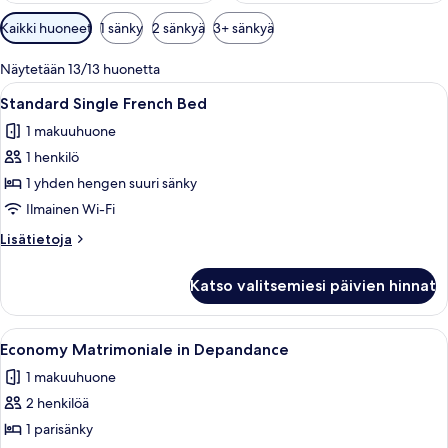
Huoneille
Kaikki huoneet
1 sänky
2 sänkyä
3+ sänkyä
saatavilla
olevia
Näytetään 13/13 huonetta
suodattimia
Avaa
Hotellihuone, jossa on sänky, työpöytä, 
6
Standard Single French Bed
kaikki
1 makuuhuone
huonetyypin
1 henkilö
Standard
Single
1 yhden hengen suuri sänky
French
Ilmainen Wi-Fi
Bed
Lisätietoja
Lisätietoja
kuvat
huoneesta
Standard
Katso valitsemiesi päivien hinnat
Single
French
Bed
Avaa
Hotellihuone, jossa on kaksi sänkyä, 
4
Economy Matrimoniale in Depandance
kaikki
1 makuuhuone
huonetyypin
2 henkilöä
Economy
Matrimoniale
1 parisänky