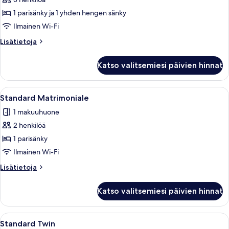
Economy
Tripla
1 parisänky ja 1 yhden hengen sänky
in
Ilmainen Wi-Fi
Depandance
Lisätietoja
Lisätietoja
kuvat
huoneesta
Economy
Katso valitsemiesi päivien hinnat
Tripla
in
Depandance
Avaa
Moderni makuuhuone, jossa on suuri sä
11
Standard Matrimoniale
kaikki
1 makuuhuone
huonetyypin
2 henkilöä
Standard
Matrimoniale
1 parisänky
kuvat
Ilmainen Wi-Fi
Lisätietoja
Lisätietoja
huoneesta
Standard
Katso valitsemiesi päivien hinnat
Matrimoniale
Avaa
Moderni hotellihuone, jossa on suuri sän
6
Standard Twin