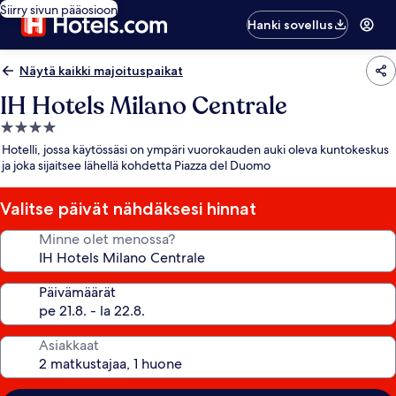
Siirry sivun pääosioon
Hanki sovellus
Näytä kaikki majoituspaikat
IH Hotels Milano Centrale
4.0
tähden
Hotelli, jossa käytössäsi on ympäri vuorokauden auki oleva kuntokeskus
majoituspaikka
ja joka sijaitsee lähellä kohdetta Piazza del Duomo
Valitse päivät nähdäksesi hinnat
Minne olet menossa?
Päivämäärät
Asiakkaat