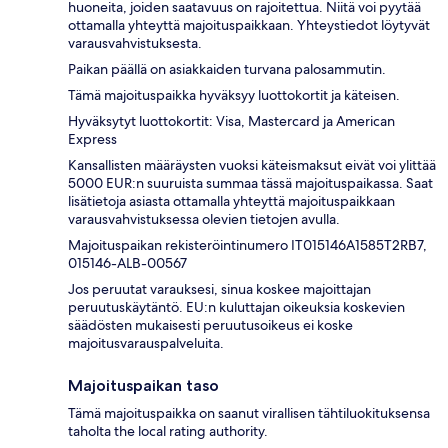
huoneita, joiden saatavuus on rajoitettua. Niitä voi pyytää
ottamalla yhteyttä majoituspaikkaan. Yhteystiedot löytyvät
varausvahvistuksesta.
Paikan päällä on asiakkaiden turvana palosammutin.
Tämä majoituspaikka hyväksyy luottokortit ja käteisen.
Hyväksytyt luottokortit: Visa, Mastercard ja American
Express
Kansallisten määräysten vuoksi käteismaksut eivät voi ylittää
5000 EUR:n suuruista summaa tässä majoituspaikassa. Saat
lisätietoja asiasta ottamalla yhteyttä majoituspaikkaan
varausvahvistuksessa olevien tietojen avulla.
Majoituspaikan rekisteröintinumero IT015146A1585T2RB7,
015146-ALB-00567
Jos peruutat varauksesi, sinua koskee majoittajan
peruutuskäytäntö. EU:n kuluttajan oikeuksia koskevien
säädösten mukaisesti peruutusoikeus ei koske
majoitusvarauspalveluita.
Majoituspaikan taso
Tämä majoituspaikka on saanut virallisen tähtiluokituksensa
taholta the local rating authority.