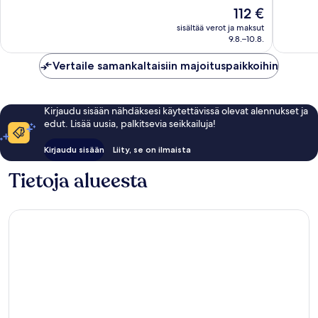
Erittäin
Upea,
Hinta
112 €
hyvä,
87
on
sisältää verot ja maksut
1 395
arvostel
112 €
9.8.–10.8.
arvostelua
Vertaile samankaltaisiin majoituspaikkoihin
Kirjaudu sisään nähdäksesi käytettävissä olevat alennukset ja
edut. Lisää uusia, palkitsevia seikkailuja!
Kirjaudu sisään
Liity, se on ilmaista
Tietoja alueesta