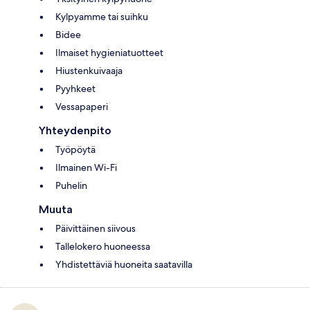
Kylpyamme tai suihku
Bidee
Ilmaiset hygieniatuotteet
Hiustenkuivaaja
Pyyhkeet
Vessapaperi
Yhteydenpito
Työpöytä
Ilmainen Wi-Fi
Puhelin
Muuta
Päivittäinen siivous
Tallelokero huoneessa
Yhdistettäviä huoneita saatavilla