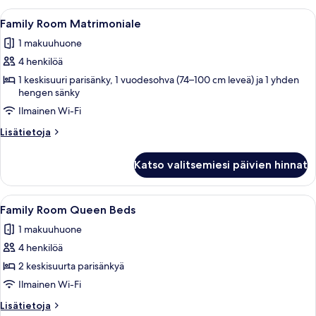
sänkyä)
huone
Avaa
Hotellihuone, jossa on sänky, työpöytä, 
kuvat
7
(yksi
Family Room Matrimoniale
kaikki
tai
1 makuuhuone
kaksi
huonetyypin
sänkyä)
4 henkilöä
Family
Room
1 keskisuuri parisänky, 1 vuodesohva (74–100 cm leveä) ja 1 yhden
hengen sänky
Matrimoniale
Ilmainen Wi-Fi
kuvat
Lisätietoja
Lisätietoja
huoneesta
Family
Katso valitsemiesi päivien hinnat
Room
Matrimoniale
Avaa
Hotellihuone, jossa on kaksi sänkyä, ty
7
Family Room Queen Beds
kaikki
1 makuuhuone
huonetyypin
4 henkilöä
Family
Room
2 keskisuurta parisänkyä
Queen
Ilmainen Wi-Fi
Beds
Lisätietoja
Lisätietoja
kuvat