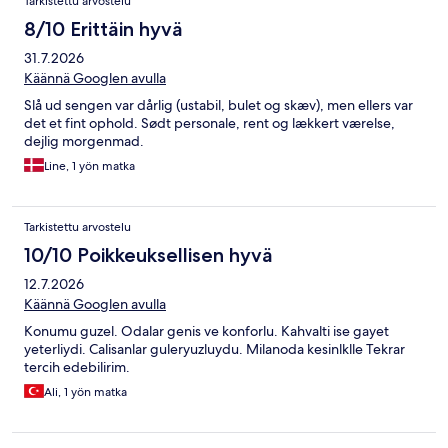
Tarkistettu arvostelu
8/10 Erittäin hyvä
31.7.2026
Käännä Googlen avulla
Slå ud sengen var dårlig (ustabil, bulet og skæv), men ellers var
det et fint ophold. Sødt personale, rent og lækkert værelse,
dejlig morgenmad.
Line, 1 yön matka
Tarkistettu arvostelu
10/10 Poikkeuksellisen hyvä
12.7.2026
Käännä Googlen avulla
Konumu guzel. Odalar genis ve konforlu. Kahvalti ise gayet
yeterliydi. Calisanlar guleryuzluydu. Milanoda kesinlklle Tekrar
tercih edebilirim.
Ali, 1 yön matka