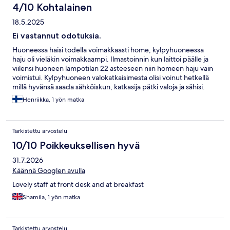
4/10 Kohtalainen
18.5.2025
Ei vastannut odotuksia.
Huoneessa haisi todella voimakkaasti home, kylpyhuoneessa
haju oli vieläkin voimakkaampi. Ilmastoinnin kun laittoi päälle ja
viilensi huoneen lämpötilan 22 asteeseen niin homeen haju vain
voimistui. Kylpyhuoneen valokatkaisimesta olisi voinut hetkellä
millä hyvänsä saada sähköiskun, katkasija pätki valoja ja sähisi.
Kylpyhuone oli viimeistelemätön remontoinnin jäljiltä.
Henriikka, 1 yön matka
Tarkistettu arvostelu
10/10 Poikkeuksellisen hyvä
31.7.2026
Käännä Googlen avulla
Lovely staff at front desk and at breakfast
Shamila, 1 yön matka
Tarkistettu arvostelu