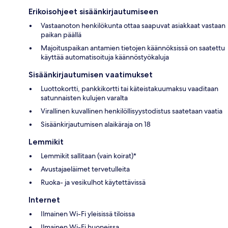
Erikoisohjeet sisäänkirjautumiseen
Vastaanoton henkilökunta ottaa saapuvat asiakkaat vastaan
paikan päällä
Majoituspaikan antamien tietojen käännöksissä on saatettu
käyttää automatisoituja käännöstyökaluja
Sisäänkirjautumisen vaatimukset
Luottokortti, pankkikortti tai käteistakuumaksu vaaditaan
satunnaisten kulujen varalta
Virallinen kuvallinen henkilöllisyystodistus saatetaan vaatia
Sisäänkirjautumisen alaikäraja on 18
Lemmikit
Lemmikit sallitaan (vain koirat)*
Avustajaeläimet tervetulleita
Ruoka- ja vesikulhot käytettävissä
Internet
Ilmainen Wi-Fi yleisissä tiloissa
Ilmainen Wi-Fi huoneissa