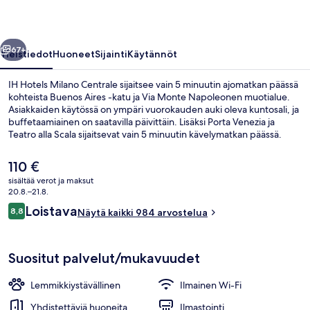
llinen
Seuraava
67+
Yleistiedot
Huoneet
Sijainti
Käytännöt
IH Hotels Milano Centrale sijaitsee vain 5 minuutin ajomatkan päässä
kohteista Buenos Aires -katu ja Via Monte Napoleonen muotialue.
Asiakkaiden käytössä on ympäri vuorokauden auki oleva kuntosali, ja
buffetaamiainen on saatavilla päivittäin. Lisäksi Porta Venezia ja
Teatro alla Scala sijaitsevat vain 5 minuutin kävelymatkan päässä.
Matkailijat arvostavat suuresti majoituspaikan avuliasta
henkilökuntaa. Julkisen liikenteen yhteydet sijaitsevat vain lyhyen
Nykyinen
110 €
kävelymatkan päässä: Centralen metroasema sijaitsee 3 minuutin ja
hinta
sisältää verot ja maksut
Via Vitruvio -raitiovaunupysäkki 4 minuutin kävelymatkan päässä.
on
20.8.–21.8.
Päivittäinen buffetaamiainen maksust
110 €
Arvostelut
Loistava
8,8
Näytä kaikki 984 arvostelua
8,8 kautta 10.
Suositut palvelut/mukavuudet
Lemmikkiystävällinen
Ilmainen Wi-Fi
Yhdistettäviä huoneita
Ilmastointi