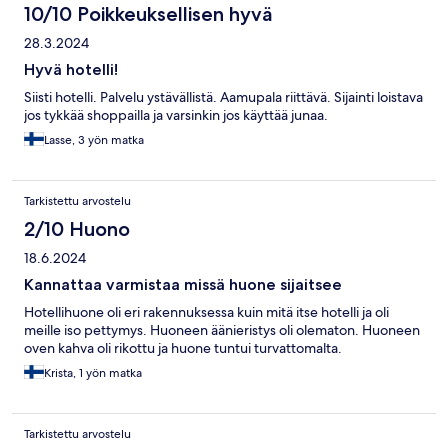
10/10 Poikkeuksellisen hyvä
28.3.2024
Hyvä hotelli!
Siisti hotelli. Palvelu ystävällistä. Aamupala riittävä. Sijainti loistava
jos tykkää shoppailla ja varsinkin jos käyttää junaa.
Lasse, 3 yön matka
Tarkistettu arvostelu
2/10 Huono
18.6.2024
Kannattaa varmistaa missä huone sijaitsee
Hotellihuone oli eri rakennuksessa kuin mitä itse hotelli ja oli
meille iso pettymys. Huoneen äänieristys oli olematon. Huoneen
oven kahva oli rikottu ja huone tuntui turvattomalta.
Krista, 1 yön matka
Tarkistettu arvostelu