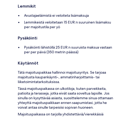
Lemmikit
Avustajaeläimistä ei veloiteta lisämaksuja
Lemmikeistä veloitetaan 15 EUR:n suuruinen lisämaksu
per majoitustila per yö
Pysäköinti
Pysäköinti lähistöllä 25 EUR:n suuruista maksua vastaan
per per päivä (350 metrin päässä)
Käytännöt
Tätä majoituspaikkaa hallinnoi majoitusyritys. Se tarjoaa
majoitusta kaupankäynti-, ammatinharjoittamis- tai
liiketoimintatarkoituksissa.
Tässä majoituspaikassa on ulkotiloja, kuten parvekkeita,
patioita ja terasseja, jotka eivät saata soveltua lapsille. Jos
sinulla on kysyttävää asiasta, suosittelemme sinua ottamaan
yhteyttä majoituspaikkaan ennen saapumistasi, jotta he
voivat antaa sinulle tarpeisiisi sopivan huoneen.
Majoituspaikassa on tarjolla yhdistettäviä/vierekkäisiä