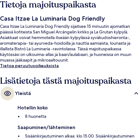
Tietoja majoituspaikasta
Casa Itzae La Luminaria Dog Friendly
Casa Itzae La Luminaria Dog Friendly sijaitsee 15 minuutin ajomatkan
päässä kohteista San Miguel Arcángelin kirkko ja La Grutan kylpylä.
Asiakkaat voivat hemmotella itseään kylpylässä syväkudoshieronta-,
aromaterapia- tai ayurveda-hoidoilla ja nauttia aamiaista, lounasta ja
illallista Bistró La Luminaria -ravintolassa. Tässä majoituspaikassa
käytössäsi on ulkouima-allas ja baari/aulabaari, ja huoneissa on muun
muassa jääkaapit ja mikroaaltouunit.
Tietoa peruutusoikeuksista
Lisätietoja tästä majoituspaikasta
Yleistä
Hotellin koko
8 huonetta
Saapuminen/lähteminen
Sisäänkirjautuminen alkaa: klo 15.00. Sisäänkirjautuminen