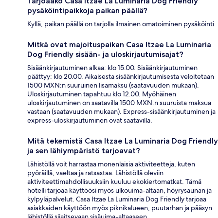
Tarjoaako Casa Itzae La Luminaria Dog Friendly
pysäköintipaikkoja paikan päällä?
Kyllä, paikan päällä on tarjolla ilmainen omatoiminen pysäköinti.
Mitkä ovat majoituspaikan Casa Itzae La Luminaria
Dog Friendly sisään- ja uloskirjautumisajat?
Sisäänkirjautuminen alkaa: klo 15.00. Sisäänkirjautuminen
päättyy: klo 20.00. Aikaisesta sisäänkirjautumisesta veloitetaan
1500 MXN:n suuruinen lisämaksu (saatavuuden mukaan).
Uloskirjautuminen tapahtuu klo 12.00. Myöhäinen
uloskirjautuminen on saatavilla 1500 MXN:n suuruista maksua
vastaan (saatavuuden mukaan). Express-sisäänkirjautuminen ja
express-uloskirjautuminen ovat saatavilla.
Mitä tekemistä Casa Itzae La Luminaria Dog Friendly
ja sen lähiympäristö tarjoavat?
Lähistöllä voit harrastaa monenlaisia aktiviteetteja, kuten
pyöräillä, vaeltaa ja ratsastaa. Lähistöllä oleviin
aktiviteettimahdollisuuksiin kuuluu ekokiertomatkat. Tämä
hotelli tarjoaa käyttöösi myös ulkouima-altaan, höyrysaunan ja
kylpyläpalvelut. Casa Itzae La Luminaria Dog Friendly tarjoaa
asiakkaiden käyttöön myös piknikalueen, puutarhan ja pääsyn
lähistöllä sijaitsevaan sisäuima-altaaseen.