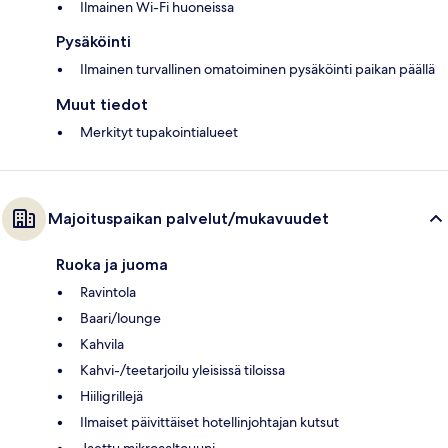
Ilmainen Wi-Fi huoneissa
Pysäköinti
Ilmainen turvallinen omatoiminen pysäköinti paikan päällä
Muut tiedot
Merkityt tupakointialueet
Majoituspaikan palvelut/mukavuudet
Ruoka ja juoma
Ravintola
Baari/lounge
Kahvila
Kahvi-/teetarjoilu yleisissä tiloissa
Hiiligrillejä
Ilmaiset päivittäiset hotellinjohtajan kutsut
Jaettu mikroaaltouuni