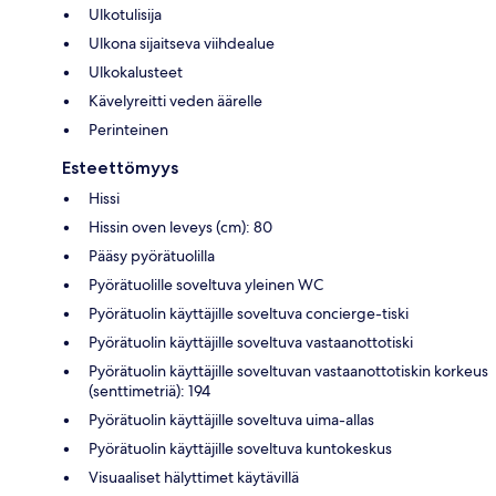
Ulkotulisija
Ulkona sijaitseva viihdealue
Ulkokalusteet
Kävelyreitti veden äärelle
Perinteinen
Esteettömyys
Hissi
Hissin oven leveys (cm): 80
Pääsy pyörätuolilla
Pyörätuolille soveltuva yleinen WC
Pyörätuolin käyttäjille soveltuva concierge-tiski
Pyörätuolin käyttäjille soveltuva vastaanottotiski
Pyörätuolin käyttäjille soveltuvan vastaanottotiskin korkeus
(senttimetriä): 194
Pyörätuolin käyttäjille soveltuva uima-allas
Pyörätuolin käyttäjille soveltuva kuntokeskus
Visuaaliset hälyttimet käytävillä