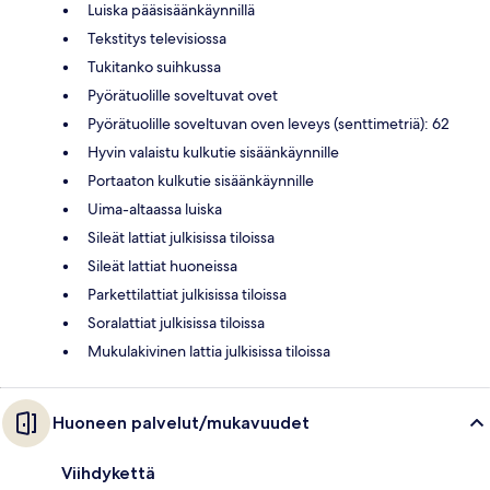
Luiska pääsisäänkäynnillä
Tekstitys televisiossa
Tukitanko suihkussa
Pyörätuolille soveltuvat ovet
Pyörätuolille soveltuvan oven leveys (senttimetriä): 62
Hyvin valaistu kulkutie sisäänkäynnille
Portaaton kulkutie sisäänkäynnille
Uima-altaassa luiska
Sileät lattiat julkisissa tiloissa
Sileät lattiat huoneissa
Parkettilattiat julkisissa tiloissa
Soralattiat julkisissa tiloissa
Mukulakivinen lattia julkisissa tiloissa
Huoneen palvelut/mukavuudet
Viihdykettä