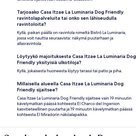
Tarjoaako Casa Itzae La Luminaria Dog Friendly
ravintolapalveluita tai onko sen lähiseudulla
ravintoloita?
Kyllä, paikan päällä on ravintola nimeltä Bistró La Luminaria,
jossa voit nauttia seuraavista: näkymä puutarhaan ja
allasravintola.
Löytyykö majoituksesta Casa Itzae La Luminaria Dog
Friendly yksityisiä ulkotiloja?
Kyllä, jokaisesta huoneesta löytyy terassi tai patio ja piha.
Millaisella alueella Casa Itzae La Luminaria Dog
Friendly sijaitsee?
Casa Itzae La Luminaria Dog Friendly sijaitsee vain 19 minuutin
kävelymatkan päässä kohteesta El Charco del Ingenion
kasvitieteellinen puutarha ja 19 minuutin kävelymatkan päässä
kohteesta El Miradorin näköalapaikka.