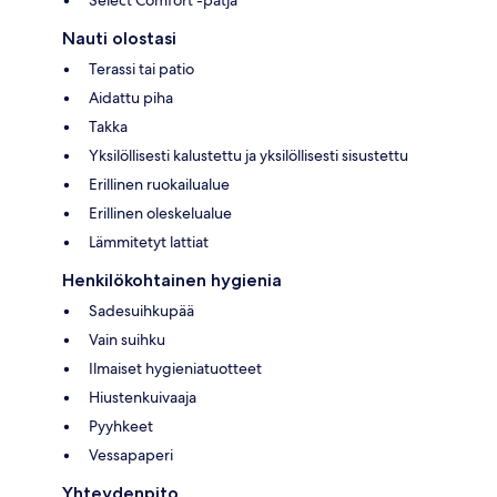
Nauti olostasi
Terassi tai patio
Aidattu piha
Takka
Yksilöllisesti kalustettu ja yksilöllisesti sisustettu
Erillinen ruokailualue
Erillinen oleskelualue
Lämmitetyt lattiat
Henkilökohtainen hygienia
Sadesuihkupää
Vain suihku
Ilmaiset hygieniatuotteet
Hiustenkuivaaja
Pyyhkeet
Vessapaperi
Yhteydenpito