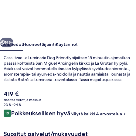
La
Luminaria
Dog
Friendly
valokuvagalleria
llinen
Seuraava
199+
Yleistiedot
Huoneet
Sijainti
Käytännöt
Casa Itzae La Luminaria Dog Friendly sijaitsee 15 minuutin ajomatkan
päässä kohteista San Miguel Arcángelin kirkko ja La Grutan kylpylä.
Asiakkaat voivat hemmotella itseään kylpylässä syväkudoshieronta-,
aromaterapia- tai ayurveda-hoidoilla ja nauttia aamiaista, lounasta ja
illallista Bistró La Luminaria -ravintolassa. Tässä majoituspaikassa
käytössäsi on ulkouima-allas ja baari/aulabaari, ja huoneissa on muun
muassa jääkaapit ja mikroaaltouunit.
Nykyinen
419 €
hinta
sisältää verot ja maksut
on
23.8.–24.8.
Vastaanotto
419 €
Arvostelut
Poikkeuksellisen hyvä
10
Näytä kaikki 4 arvostelua
10 kautta 10.
Suositut palvelut/mukavuudet