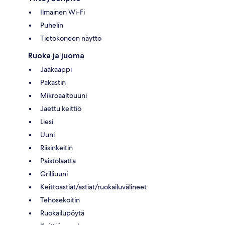
Ilmainen Wi-Fi
Puhelin
Tietokoneen näyttö
Ruoka ja juoma
Jääkaappi
Pakastin
Mikroaaltouuni
Jaettu keittiö
Liesi
Uuni
Riisinkeitin
Paistolaatta
Grilliuuni
Keittoastiat/astiat/ruokailuvälineet
Tehosekoitin
Ruokailupöytä