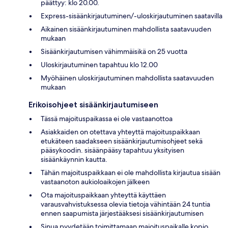
päättyy: klo 20.00.
Express-sisäänkirjautuminen/-uloskirjautuminen saatavilla
Aikainen sisäänkirjautuminen mahdollista saatavuuden
mukaan
Sisäänkirjautumisen vähimmäisikä on 25 vuotta
Uloskirjautuminen tapahtuu klo 12.00
Myöhäinen uloskirjautuminen mahdollista saatavuuden
mukaan
Erikoisohjeet sisäänkirjautumiseen
Tässä majoituspaikassa ei ole vastaanottoa
Asiakkaiden on otettava yhteyttä majoituspaikkaan
etukäteen saadakseen sisäänkirjautumisohjeet sekä
pääsykoodin. sisäänpääsy tapahtuu yksityisen
sisäänkäynnin kautta.
Tähän majoituspaikkaan ei ole mahdollista kirjautua sisään
vastaanoton aukioloaikojen jälkeen
Ota majoituspaikkaan yhteyttä käyttäen
varausvahvistuksessa olevia tietoja vähintään 24 tuntia
ennen saapumista järjestääksesi sisäänkirjautumisen
Sinua pyydetään toimittamaan majoituspaikalle kopio