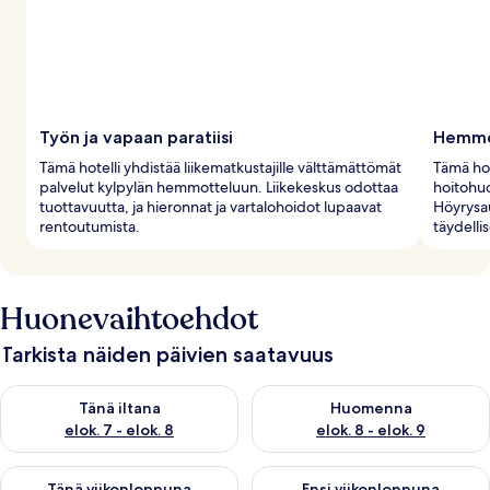
Työn ja vapaan paratiisi
Hemmot
Tämä hotelli yhdistää liikematkustajille välttämättömät
Tämä hote
palvelut kylpylän hemmotteluun. Liikekeskus odottaa
hoitohuo
tuottavuutta, ja hieronnat ja vartalohoidot lupaavat
Höyrysau
rentoutumista.
täydelli
Huonevaihtoehdot
Tarkista näiden päivien saatavuus
Tarkista tämän illan saatavuus elok. 7 - elok. 8
Tarkista huomisen saatavuus el
Tänä iltana
Huomenna
elok. 7 - elok. 8
elok. 8 - elok. 9
Tarkista tämän viikonlopun saatavuus elok. 7 - elok. 9
Tarkista ensi viikonlopun saatav
Tänä viikonloppuna
Ensi viikonloppuna