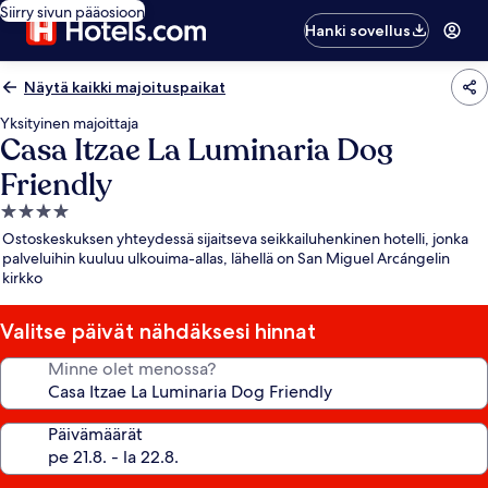
Siirry sivun pääosioon
Hanki sovellus
Näytä kaikki majoituspaikat
Yksityinen majoittaja
Casa Itzae La Luminaria Dog
Friendly
4.0
tähden
Ostoskeskuksen yhteydessä sijaitseva seikkailuhenkinen hotelli, jonka
majoituspaikka
palveluihin kuuluu ulkouima-allas, lähellä on San Miguel Arcángelin
kirkko
Valitse päivät nähdäksesi hinnat
Minne olet menossa?
Päivämäärät