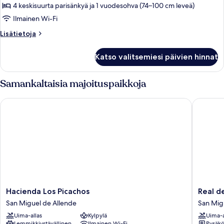
tupakointi
4 keskisuurta parisänkyä ja 1 vuodesohva (74–100 cm leveä)
kielletty,
Ilmainen Wi-Fi
näköala
Lisätietoja
Lisätietoja
puutarhaan
huoneesta
kuvat
Deluxe-
Katso valitsemiesi päivien hinnat
huoneisto,
2
makuuhuonetta,
Samankaltaisia majoituspaikkoja
tupakointi
kielletty,
Hacienda Los Picachos
Real de 
näköala
puutarhaan
Hacienda
Real
Hacienda Los Picachos
Real d
Los
de
San Miguel de Allende
San Mig
Picachos
Minas
Uima-allas
Kylpylä
Uima-a
San
San
Lemmikkiystävällinen
Ilmainen Wi-Fi
Pysäköi