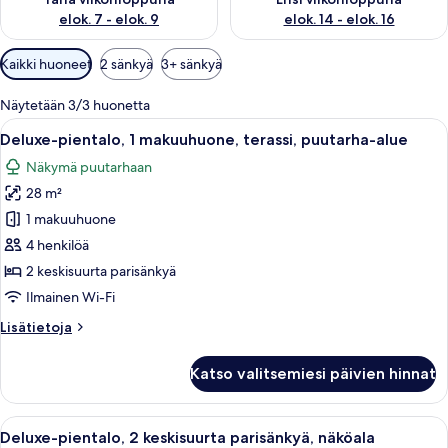
elok. 7 - elok. 9
elok. 14 - elok. 16
Huoneille
Kaikki huoneet
2 sänkyä
3+ sänkyä
saatavilla
olevia
Näytetään 3/3 huonetta
suodattimia
Avaa
Makuuhuoneessa on kaksi sänkyä, kattot
50
Deluxe-pientalo, 1 makuuhuone, terassi, puutarha-alue
kaikki
Näkymä puutarhaan
huonetyypin
28 m²
Deluxe-
pientalo,
1 makuuhuone
1
4 henkilöä
makuuhuone,
2 keskisuurta parisänkyä
terassi,
Ilmainen Wi-Fi
puutarha-
Lisätietoja
Lisätietoja
alue
huoneesta
kuvat
Deluxe-
Katso valitsemiesi päivien hinnat
pientalo,
1
makuuhuone,
Avaa
Hotellihuone, jossa on kaksi sänkyä, suu
50
terassi,
Deluxe-pientalo, 2 keskisuurta parisänkyä, näköala