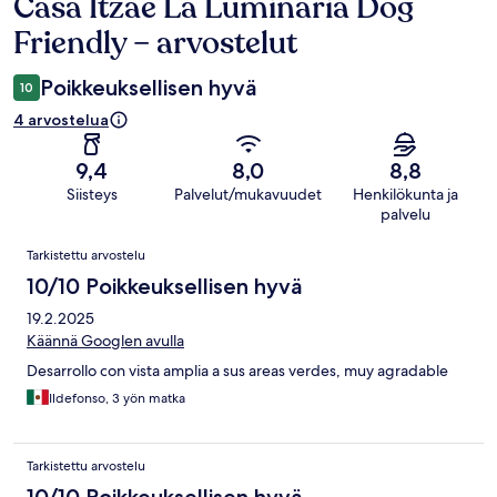
Casa Itzae La Luminaria Dog
Arvostelut
Friendly – arvostelut
Poikkeuksellisen hyvä
10
4 arvostelua
9,4
8,0
8,8
Siisteys
Palvelut/mukavuudet
Henkilökunta ja
palvelu
Arvostelut
Tarkistettu arvostelu
10/10 Poikkeuksellisen hyvä
19.2.2025
Käännä Googlen avulla
Desarrollo con vista amplia a sus areas verdes, muy agradable
Ildefonso, 3 yön matka
Tarkistettu arvostelu
10/10 Poikkeuksellisen hyvä