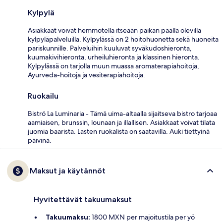
Kylpylä
Asiakkaat voivat hemmotella itseään paikan päällä olevilla
kylpyläpalveluilla. Kylpylässä on 2 hoitohuonetta sekä huoneita
pariskunnille. Palveluihin kuuluvat syväkudoshieronta,
kuumakivihieronta, urheiluhieronta ja klassinen hieronta.
Kylpylässä on tarjolla muun muassa aromaterapiahoitoja,
Ayurveda-hoitoja ja vesiterapiahoitoja.
Ruokailu
Bistró La Luminaria - Tämä uima-altaalla sijaitseva bistro tarjoaa
aamiaisen, brunssin, lounaan ja illallisen. Asiakkaat voivat tilata
juomia baarista. Lasten ruokalista on saatavilla. Auki tiettyinä
päivinä.
Maksut ja käytännöt
Hyvitettävät takuumaksut
Takuumaksu:
1800 MXN per majoitustila per yö