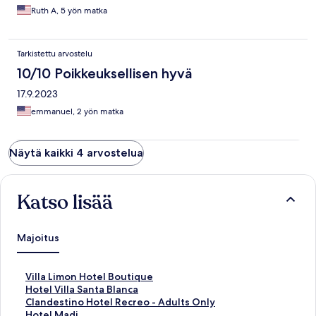
and make up stylist which we used. Property was very
Ruth A, 5 yön matka
comfortable and very well equipped. Pilar responded to my
questions very quickly and checked in with us to know if we
were ok or needed anything.
Tarkistettu arvostelu
10/10 Poikkeuksellisen hyvä
17.9.2023
emmanuel, 2 yön matka
Näytä kaikki 4 arvostelua
Katso lisää
Majoitus
K
Villa Limon Hotel Boutique
o
K
Hotel Villa Santa Blanca
h
o
K
Clandestino Hotel Recreo - Adults Only
t
h
o
K
Hotel Madi