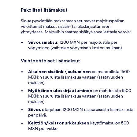
Pakolliset lisämaksut
Sinua pyydetään maksamaan seuraavat majoituspaikan
veloittamat maksut sisään- tai uloskirjautumisen
yhteydessä. Maksuihin saattaa sisältyä sovellettavia veroja:
Siivousmaksu
: 1200 MXN per majoitustila per
yöpyminen (vaihtelee yöpymisen keston mukaan)
Vaihtoehtoiset lisämaksut
Aikainen sisäänkirjautuminen
on mahdollista 1500
MXN:n suuruista lisämaksua vastaan (saatavuuden
mukaan)
Myöhäinen uloskirjautuminen
on mahdollista 1500
MXN:n suuruista lisämaksua vastaan (saatavuuden
mukaan)
Siivous
tarjotaan 1200 MXN:n suuruisesta lisämaksusta
per päivä.
Keittiön/keittonurkkauksen
käyttömaksu on 500
MXN per viikko