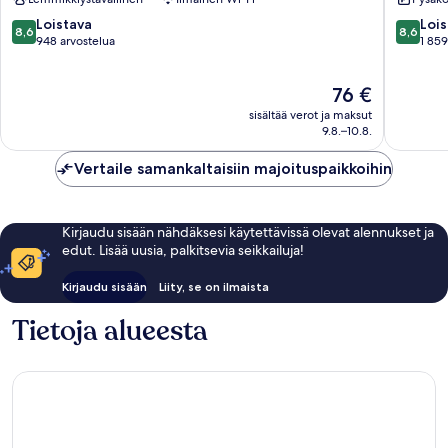
Miguel
Miguel
de
de
8.6
8.6
Loistava
Lois
8,6
8,6
Allende
Allende
kautta
kautta
948 arvostelua
1 859
San
10,
10,
Miguel
Loistava,
Loistava,
Hinta
76 €
de
948
1 859
on
Allende
arvostelua
arvostel
sisältää verot ja maksut
76 €
9.8.–10.8.
Vertaile samankaltaisiin majoituspaikkoihin
Kirjaudu sisään nähdäksesi käytettävissä olevat alennukset ja
edut. Lisää uusia, palkitsevia seikkailuja!
Kirjaudu sisään
Liity, se on ilmaista
Tietoja alueesta