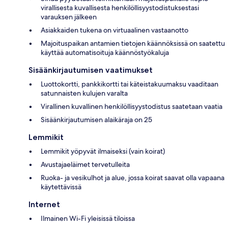
virallisesta kuvallisesta henkilöllisyystodistuksestasi
varauksen jälkeen
Asiakkaiden tukena on virtuaalinen vastaanotto
Majoituspaikan antamien tietojen käännöksissä on saatettu
käyttää automatisoituja käännöstyökaluja
Sisäänkirjautumisen vaatimukset
Luottokortti, pankkikortti tai käteistakuumaksu vaaditaan
satunnaisten kulujen varalta
Virallinen kuvallinen henkilöllisyystodistus saatetaan vaatia
Sisäänkirjautumisen alaikäraja on 25
Lemmikit
Lemmikit yöpyvät ilmaiseksi (vain koirat)
Avustajaeläimet tervetulleita
Ruoka- ja vesikulhot ja alue, jossa koirat saavat olla vapaana
käytettävissä
Internet
Ilmainen Wi-Fi yleisissä tiloissa