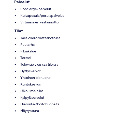
Palvelut
Concierge-palvelut
Kuivapesula/pesulapalvelut
Virtuaalinen vastaanotto
Tilat
Tallelokero vastaanotossa
Puutarha
Piknikalue
Terassi
Televisio yleisissä tiloissa
Hyttysverkot
Yhteinen olohuone
Kuntokeskus
Ulkouima-allas
Kylpyläpalvelut
Hieronta-/hoitohuoneita
Höyrysauna