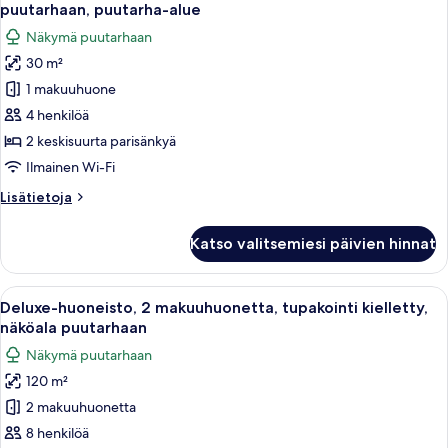
kaikki
puutarha-
puutarhaan, puutarha-alue
alue
huonetyypin
Näkymä puutarhaan
Deluxe-
30 m²
pientalo,
1 makuuhuone
2
keskisuurta
4 henkilöä
parisänkyä,
2 keskisuurta parisänkyä
näköala
Ilmainen Wi-Fi
puutarhaan,
Lisätietoja
Lisätietoja
puutarha-
huoneesta
alue
Deluxe-
Katso valitsemiesi päivien hinnat
pientalo,
kuvat
2
keskisuurta
Avaa
Olohuoneessa on kaksi sohvaa, sohvapöy
50
parisänkyä,
Deluxe-huoneisto, 2 makuuhuonetta, tupakointi kielletty,
kaikki
näköala
näköala puutarhaan
puutarhaan,
huonetyypin
Näkymä puutarhaan
puutarha-
Deluxe-
alue
120 m²
huoneisto,
2 makuuhuonetta
2
makuuhuonetta,
8 henkilöä