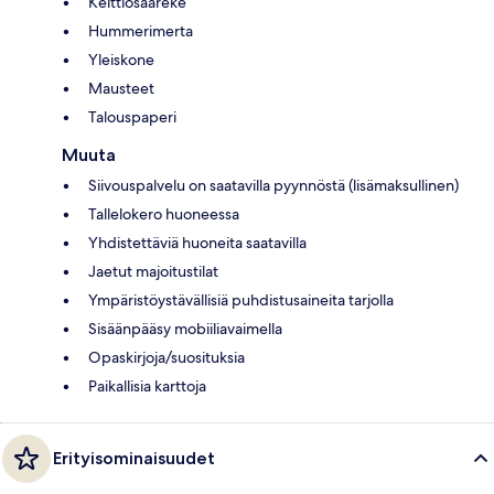
Keittiösaareke
Hummerimerta
Yleiskone
Mausteet
Talouspaperi
Muuta
Siivouspalvelu on saatavilla pyynnöstä (lisämaksullinen)
Tallelokero huoneessa
Yhdistettäviä huoneita saatavilla
Jaetut majoitustilat
Ympäristöystävällisiä puhdistusaineita tarjolla
Sisäänpääsy mobiiliavaimella
Opaskirjoja/suosituksia
Paikallisia karttoja
Erityisominaisuudet