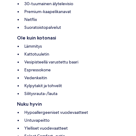
30-tuumainen älytelevisio
Premium-kaapelikanavat
Netflix
Suoratoistopalvelut
Ole kuin kotonasi
Lämmitys
Kattotuuletin
Vesipisteellä varustettu baari
Espressokone
Vedenkeitin
Kylpytakit ja tohvelit
Silitysrauta-/lauta
Nuku hyvin
Hypoallergeeniset vuodevaatteet
Untuvapeitto
Ylelliset vuodevaatteet
Select Comfort -patja