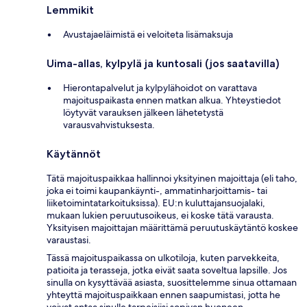
Lemmikit
Avustajaeläimistä ei veloiteta lisämaksuja
Uima-allas, kylpylä ja kuntosali (jos saatavilla)
Hierontapalvelut ja kylpylähoidot on varattava
majoituspaikasta ennen matkan alkua. Yhteystiedot
löytyvät varauksen jälkeen lähetetystä
varausvahvistuksesta.
Käytännöt
Tätä majoituspaikkaa hallinnoi yksityinen majoittaja (eli taho,
joka ei toimi kaupankäynti-, ammatinharjoittamis- tai
liiketoimintatarkoituksissa). EU:n kuluttajansuojalaki,
mukaan lukien peruutusoikeus, ei koske tätä varausta.
Yksityisen majoittajan määrittämä peruutuskäytäntö koskee
varaustasi.
Tässä majoituspaikassa on ulkotiloja, kuten parvekkeita,
patioita ja terasseja, jotka eivät saata soveltua lapsille. Jos
sinulla on kysyttävää asiasta, suosittelemme sinua ottamaan
yhteyttä majoituspaikkaan ennen saapumistasi, jotta he
voivat antaa sinulle tarpeisiisi sopivan huoneen.