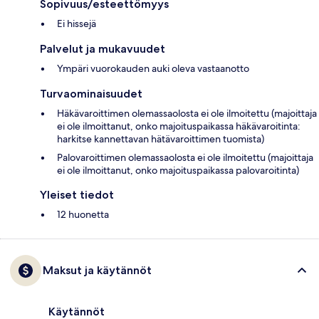
Sopivuus/esteettömyys
Ei hissejä
Palvelut ja mukavuudet
Ympäri vuorokauden auki oleva vastaanotto
Turvaominaisuudet
Häkävaroittimen olemassaolosta ei ole ilmoitettu (majoittaja
ei ole ilmoittanut, onko majoituspaikassa häkävaroitinta:
harkitse kannettavan hätävaroittimen tuomista)
Palovaroittimen olemassaolosta ei ole ilmoitettu (majoittaja
ei ole ilmoittanut, onko majoituspaikassa palovaroitinta)
Yleiset tiedot
12 huonetta
Maksut ja käytännöt
Käytännöt