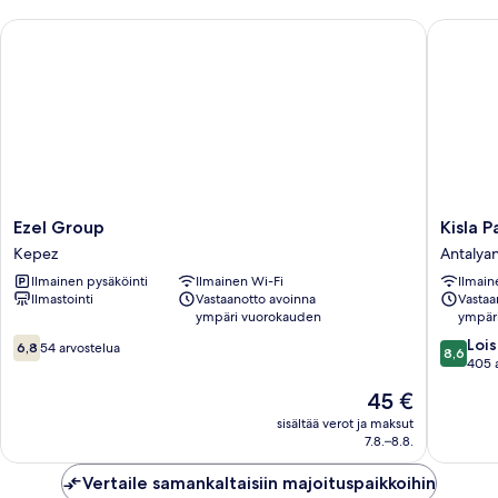
Ezel Group
Kisla Pan
Ezel
Kisla
Ezel Group
Kisla P
Group
Pansiyo
Kepez
Antalya
Kepez
Antalya
Ilmainen pysäköinti
Ilmainen Wi-Fi
Ilmain
keskust
Ilmastointi
Vastaanotto avoinna
Vastaa
ympäri vuorokauden
ympär
6.8
8.6
Lois
6,8
54 arvostelua
8,6
kautta
kautta
405 
10,
10,
Hinta
45 €
54
Loistava,
on
arvostelua
405
sisältää verot ja maksut
45 €
7.8.–8.8.
arvostel
Vertaile samankaltaisiin majoituspaikkoihin