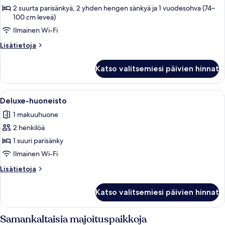
huoneisto
2 suurta parisänkyä, 2 yhden hengen sänkyä ja 1 vuodesohva (74–
100 cm leveä)
kuvat
Ilmainen Wi-Fi
Lisätietoja
Lisätietoja
huoneesta
Deluxe-
Katso valitsemiesi päivien hinnat
huoneisto
Avaa
Olohuoneessa on sohva, punaiset koris
8
Deluxe-huoneisto
kaikki
1 makuuhuone
huonetyypin
2 henkilöä
Deluxe-
huoneisto
1 suuri parisänky
kuvat
Ilmainen Wi-Fi
Lisätietoja
Lisätietoja
huoneesta
Deluxe-
Katso valitsemiesi päivien hinnat
huoneisto
Samankaltaisia majoituspaikkoja