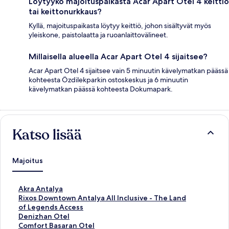
Löytyykö majoituspaikasta Acar Apart Otel 4 keittiö
tai keittonurkkaus?
Kyllä, majoituspaikasta löytyy keittiö, johon sisältyvät myös
yleiskone, paistolaatta ja ruoanlaittovälineet.
Millaisella alueella Acar Apart Otel 4 sijaitsee?
Acar Apart Otel 4 sijaitsee vain 5 minuutin kävelymatkan päässä
kohteesta Özdilekparkin ostoskeskus ja 6 minuutin
kävelymatkan päässä kohteesta Dokumapark.
Katso lisää
Majoitus
K
Akra Antalya
o
K
Rixos Downtown Antalya All Inclusive - The Land
h
o
of Legends Access
t
h
K
Denizhan Otel
e
t
o
K
Comfort Basaran Otel