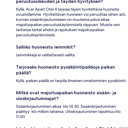
peruutusoikeuden ja täyden hyvityksen?
Kyllä, Acar Apart Otel 4 tarjoaa täysin hyvitettäviä huoneita
sivustollamme. Hyvitettävän huoneen voi peruuttaa siihen asti,
kunnes sisäänkirjautumiseen on muutama päivä aikaa
majoituspaikan peruutuskäytännöistä riippuen. Muista vain
tarkistaa tarkat ehdot ja rajoitukset majoituspaikan
peruutuskäytännöistä.
Salliiko huoneisto lemmikit?
Lemmikkejä ei valitettavasti sallita.
Tarjoaako huoneisto pysäköintipaikkoja paikan
päällä?
Kyllä, paikan päällä on tarjolla ilmainen omatoiminen pysäköinti.
Mitkä ovat majoituspaikan huoneisto sisään- ja
uloskirjautumisajat?
Sisäänkirjautuminen alkaa: klo 14.30. Sisäänkirjautuminen
päättyy: klo milloin tahansa. Uloskirjautuminen tapahtuu klo
11.00.