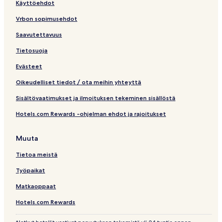
Käyttöehdot
v
k
a
k
Vrbon sopimusehdot
l
i
i
Saavutettavuus
n
Tietosuoja
k
k
Evästeet
i
Oikeudelliset tiedot / ota meihin yhteyttä
Sisältövaatimukset ja ilmoituksen tekeminen sisällöstä
Hotels.com Rewards -ohjelman ehdot ja rajoitukset
Muuta
Tietoa meistä
Työpaikat
Matkaoppaat
Hotels.com Rewards