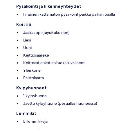
Pysäköinti ja liikenneyhteydet
Ilmainen kattamaton pysäköintipaikka paikan päällä
Keittiö
Jääkaappi (täysikokoinen)
Liesi
Uuni
Keittiösaareke
Keittoastiat/astiat/ruokailuvälineet
Yleiskone
Paistolaatta
Kylpyhuoneet
1 kylpyhuone
Jaettu kylpyhuone (pesuallas huoneessa)
Lemmikit
Ei lemmikkejä