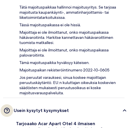
Tätä majoituspaikkaa hallinnoi majoitusyritys. Se tarjoaa
majoitusta kaupankäynti-, ammatinharjoittamis- tai
liiketoimintatarkoituksissa.
Tässä majoituspaikassa ei ole hissiä.
Majoittaja ei ole ilmoittanut, onko majoituspaikassa
häkävaroitinta. Harkitse kannettavan häkävaroittimen
tuomista matkallesi.
Majoittaja ei ole ilmoittanut, onko majoituspaikassa
palovaroitinta.
Tämä majoituspaikka hyväksyy käteisen.
Majoituspaikan rekisteröintinumero 2022-10-0605
Jos peruutat varauksesi, sinua koskee majoittajan
peruutuskäytäntö. EU:n kuluttajan oikeuksia koskevien
säädösten mukaisesti peruutusoikeus ei koske
majoitusvarauspalveluita.
Usein kysytyt kysymykset
Tarjoaako Acar Apart Otel 4 ilmaisen