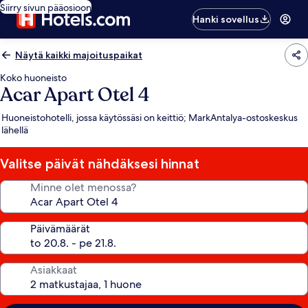
Siirry sivun pääosioon
Hanki sovellus
Näytä kaikki majoituspaikat
Koko huoneisto
Acar Apart Otel 4
Huoneistohotelli, jossa käytössäsi on keittiö; MarkAntalya-ostoskeskus
lähellä
Valitse päivät nähdäksesi hinnat
Minne olet menossa?
Päivämäärät
Asiakkaat