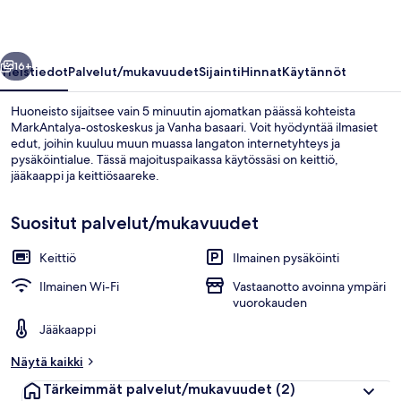
llinen
Seuraava
16+
Yleistiedot
Palvelut/mukavuudet
Sijainti
Hinnat
Käytännöt
Huoneisto sijaitsee vain 5 minuutin ajomatkan päässä kohteista
MarkAntalya-ostoskeskus ja Vanha basaari. Voit hyödyntää ilmasiet
edut, joihin kuuluu muun muassa langaton internetyhteys ja
pysäköintialue. Tässä majoituspaikassa käytössäsi on keittiö,
jääkaappi ja keittiösaareke.
Suositut palvelut/mukavuudet
Keittiö
Ilmainen pysäköinti
Ulkopuoli
Ilmainen Wi-Fi
Vastaanotto avoinna ympäri
vuorokauden
Jääkaappi
Näytä kaikki
Tärkeimmät palvelut/mukavuudet
(2)