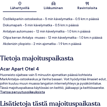
Kartta
Lähettyvillä
Liikkuminen
Ravintoloita
Özdilekparkin ostoskeskus
- 5 min kävelymatka
- 0.5 km:n päässä
Dokumapark
- 5 min kävelymatka
- 0.5 km:n päässä
Antalyan automuseo
- 12 min kävelymatka
- 1.0 km:n päässä
Olipa kerran Antalya -museo
- 12 min kävelymatka
- 1.0 km:n päässä
Akdenizin yliopisto
- 2 min ajomatka
- 1.9 km:n päässä
Tietoja majoituspaikasta
Acar Apart Otel 4
Huoneisto sijaitsee vain 5 minuutin ajomatkan päässä kohteista
MarkAntalya-ostoskeskus ja Vanha basaari. Voit hyödyntää ilmasiet edut,
joihin kuuluu muun muassa langaton internetyhteys ja pysäköintialue.
Tässä majoituspaikassa käytössäsi on keittiö, jääkaappi ja keittiösaareke.
Tietoa peruutusoikeuksista
Lisätietoja tästä majoituspaikasta