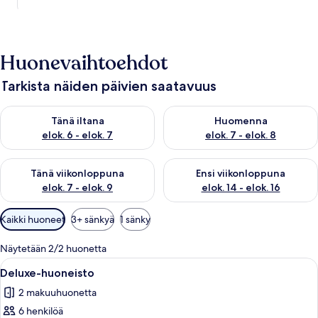
Huonevaihtoehdot
Tarkista näiden päivien saatavuus
Tarkista tämän illan saatavuus elok. 6 - elok. 7
Tarkista huomisen saatavuus el
Tänä iltana
Huomenna
elok. 6 - elok. 7
elok. 7 - elok. 8
Tarkista tämän viikonlopun saatavuus elok. 7 - elok. 9
Tarkista ensi viikonlopun saatav
Tänä viikonloppuna
Ensi viikonloppuna
elok. 7 - elok. 9
elok. 14 - elok. 16
Huoneille
Kaikki huoneet
3+ sänkyä
1 sänky
saatavilla
olevia
Näytetään 2/2 huonetta
suodattimia
Avaa
Moderni olohuone, jossa on harmaa so
5
Deluxe-huoneisto
kaikki
2 makuuhuonetta
huonetyypin
6 henkilöä
Deluxe-