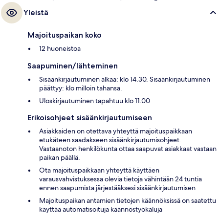
Yleistä
Majoituspaikan koko
12 huoneistoa
Saapuminen/lähteminen
Sisäänkirjautuminen alkaa: klo 14.30. Sisäänkirjautuminen
päättyy: klo milloin tahansa.
Uloskirjautuminen tapahtuu klo 11.00
Erikoisohjeet sisäänkirjautumiseen
Asiakkaiden on otettava yhteyttä majoituspaikkaan
etukäteen saadakseen sisäänkirjautumisohjeet.
Vastaanoton henkilökunta ottaa saapuvat asiakkaat vastaan
paikan päällä.
Ota majoituspaikkaan yhteyttä käyttäen
varausvahvistuksessa olevia tietoja vähintään 24 tuntia
ennen saapumista järjestääksesi sisäänkirjautumisen
Majoituspaikan antamien tietojen käännöksissä on saatettu
käyttää automatisoituja käännöstyökaluja