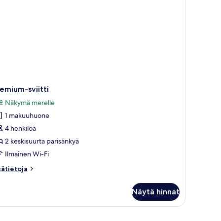
emium-sviitti
Näkymä merelle
1 makuuhuone
4 henkilöä
2 keskisuurta parisänkyä
Ilmainen Wi-Fi
sätietoja
sätietoja
oneesta
emium-
Näytä hinnat
itti
 koristeellinen kuvio.