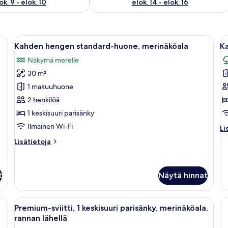
ok. 9 - elok. 10
elok. 14 - elok. 16
suuri sänky, pieni työpöytä ja oleskelualue, jossa on kaksi tuolia.
Avaa
Hotellihuone, jossa on parveke, jolta
A
6
Kahden hengen standard-huone, merinäköala
K
kaikki
ka
Näkymä merelle
huonetyypin
h
30 m²
Kahden
K
hengen
h
1 makuuhuone
standard-
d
2 henkilöä
huone,
h
1 keskisuuri parisänky
merinäköala
n
Ilmainen Wi-Fi
Li
Li
kuvat
p
hu
Lisätietoja
Lisätietoja
k
K
huoneesta
h
Kahden
de
hengen
hu
t
Näytä hinnat
standard-
nä
huone,
pu
merinäköala
, jolta avautuu näkymä rannalle.
Avaa
Moderni hotellihuone, jossa on suuri sä
8
Premium-sviitti, 1 keskisuuri parisänky, merinäköala,
kaikki
rannan lähellä
huonetyypin