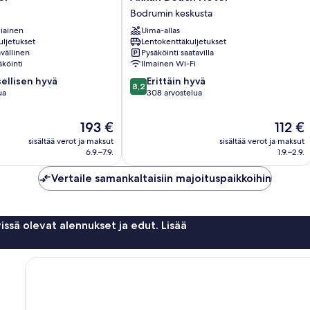
Beach
Bodrumin keskusta
Hotel
iainen
Uima-allas
Bodrumin
uljetukset
Lentokenttäkuljetukset
keskusta
vällinen
Pysäköinti saatavilla
köinti
Ilmainen Wi-Fi
8.2
ellisen hyvä
Erittäin hyvä
8,2
kautta
ua
308 arvostelua
10,
en
Erittäin
Hinta
Hinta
193 €
112 €
hyvä,
on
on
sisältää verot ja maksut
sisältää verot ja maksut
308
193 €
112 €
6.9.–7.9.
1.9.–2.9.
arvostelua
Vertaile samankaltaisiin majoituspaikkoihin
issä olevat alennukset ja edut. Lisää