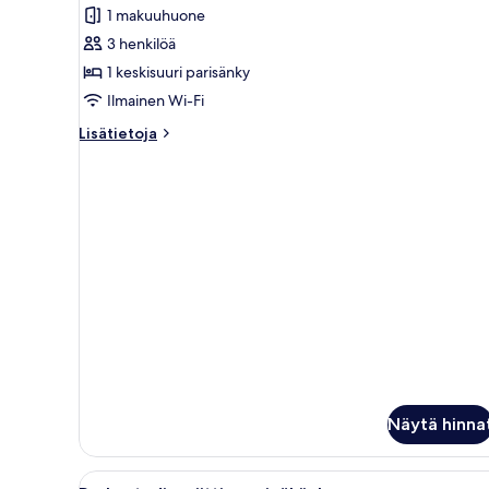
1 makuuhuone
Kahden
hengen
3 henkilöä
deluxe-
1 keskisuuri parisänky
huone,
Ilmainen Wi-Fi
merinäköala
Lisätietoja
Lisätietoja
kuvat
huoneesta
Kahden
hengen
deluxe-
huone,
merinäköala
Näytä hinna
Avaa
Moderni hotellihuone, jossa on 