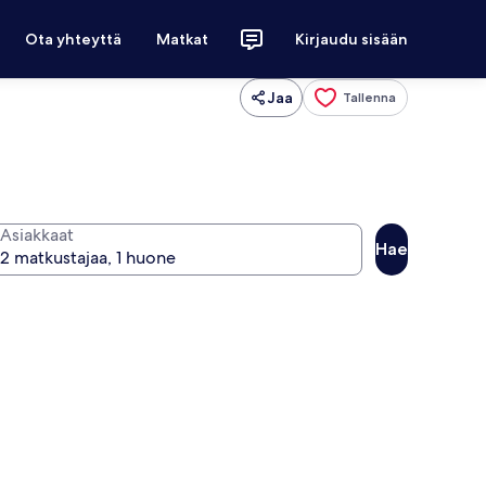
Ota yhteyttä
Matkat
Kirjaudu sisään
Jaa
Tallenna
Asiakkaat
Hae