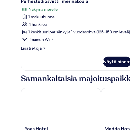
5
Perhestudiosviitti, merinäköala
kaikki
Näkymä merelle
huonetyypin
1 makuuhuone
Perhestudiosviitti,
merinäköala
4 henkilöä
kuvat
1 keskisuuri parisänky ja 1 vuodesohva (125–150 cm leveä)
Ilmainen Wi-Fi
Lisätietoja
Lisätietoja
huoneesta
Perhestudiosviitti,
Näytä hinna
merinäköala
Samankaltaisia majoituspaikk
Roas Hotel
Madda Hotel
Roas
Madda
Roas Hotel
Madda Hot