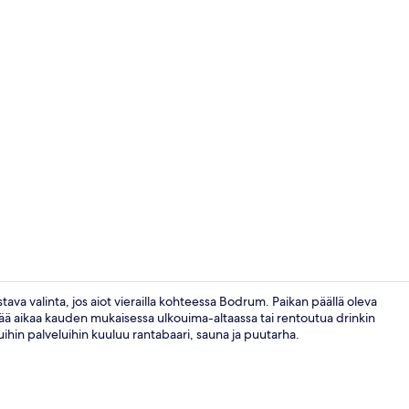
Premium-sviit
ava valinta, jos aiot vierailla kohteessa Bodrum. Paikan päällä oleva
ettää aikaa kauden mukaisessa ulkouima-altaassa tai rentoutua drinkin
ihin palveluihin kuuluu rantabaari, sauna ja puutarha.
Kauden muka