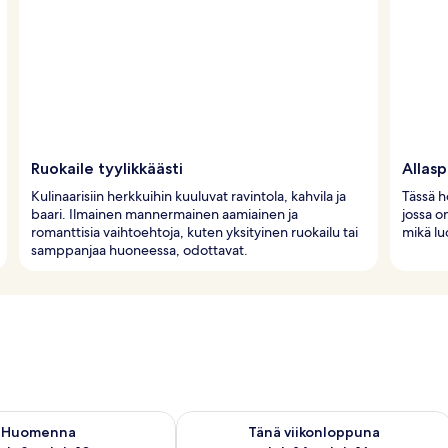
Ruokaile tyylikkäästi
Allasp
Kulinaarisiin herkkuihin kuuluvat ravintola, kahvila ja
Tässä h
baari. Ilmainen mannermainen aamiainen ja
jossa on
romanttisia vaihtoehtoja, kuten yksityinen ruokailu tai
mikä lu
samppanjaa huoneessa, odottavat.
sen saatavuus elok. 9 - elok. 10
Tarkista tämän viikonlopun saatavuus el
Huomenna
Tänä viikonloppuna