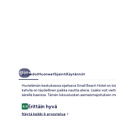
39+
Yleistiedot
Huoneet
Sijainti
Käytännöt
Huvielämän keskuksessa sijaitseva Small Beach Hotel on loist
kahvila on täydellinen paikka nauttia ateria. Lisäksi voit vi
äärellä baarissa. Tämän luksusluokan aamiaismajoituksen mu
Arvostelut
Erittäin hyvä
8,0
8,0 kautta 10.
Näytä kaikki 6 arvostelua