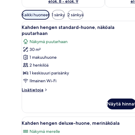
elok. 8 - elok. 9
el
Huoneille
Kaikki huoneet
1 sänky
2 sänkyä
saatavilla
Avaa
Moderni hotellihuone, jossa on 
olevia
6
Kahden hengen standard-huone, näköala
kaikki
suodattimia
puutarhaan
huonetyypin
Näkymä puutarhaan
Kahden
30 m²
hengen
1 makuuhuone
standard-
huone,
2 henkilöä
näköala
1 keskisuuri parisänky
puutarhaan
Ilmainen Wi-Fi
kuvat
Lisätietoja
Lisätietoja
huoneesta
Kahden
Näytä hinna
hengen
standard-
huone,
Avaa
Hotellihuone, jossa on parveke
4
näköala
Kahden hengen deluxe-huone, merinäköala
kaikki
puutarhaan
Näkymä merelle
huonetyypin