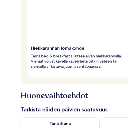
Hiekkarannan lomakohde
Tämä bed & breakfast sijaitsee aivan hiekkarannalla.
Vieraat voivat kävellä kävelytietä pitkin veteen tai
siemailla virkistäviä juomia rantabaarissa.
Huonevaihtoehdot
Tarkista näiden päivien saatavuus
Tarkista tämän illan saatavuus elok. 8 - elok. 9
Tarkista huomi
Tänä iltana