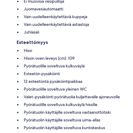
Ei muovisia vesipulloja
Juomavesiautomaatti
Vain uudelleenkäytettäviä kuppeja
Vain uudelleenkäytettäviä astiastoja
Juhlasali
Esteettömyys
Hissi
Hissin oven leveys (cm): 109
Pyörätuolille soveltuva kulkuväylä
Esteetön pysäköinti
12 esteetöntä pysäköintipaikkaa
Pyörätuolille soveltuva yleinen WC
Valet-pysäköinti pyörätuolia kuljettavalle ajoneuvolle
Pyörätuolille soveltuva kulkuväylä hissille
Pyörätuolin käyttäjille soveltuva vastaanottotiski
Pyörätuolin käyttäjille soveltuva uima-allas
Pyörätuolin käyttäjille soveltuva kuntokeskus