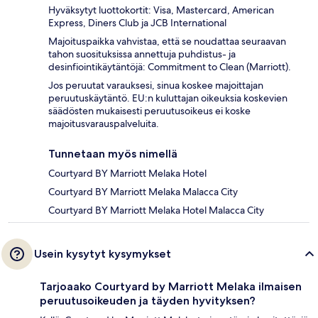
Hyväksytyt luottokortit: Visa, Mastercard, American
Express, Diners Club ja JCB International
Majoituspaikka vahvistaa, että se noudattaa seuraavan
tahon suosituksissa annettuja puhdistus- ja
desinfiointikäytäntöjä: Commitment to Clean (Marriott).
Jos peruutat varauksesi, sinua koskee majoittajan
peruutuskäytäntö. EU:n kuluttajan oikeuksia koskevien
säädösten mukaisesti peruutusoikeus ei koske
majoitusvarauspalveluita.
Tunnetaan myös nimellä
Courtyard BY Marriott Melaka Hotel
Courtyard BY Marriott Melaka Malacca City
Courtyard BY Marriott Melaka Hotel Malacca City
Usein kysytyt kysymykset
Tarjoaako Courtyard by Marriott Melaka ilmaisen
peruutusoikeuden ja täyden hyvityksen?