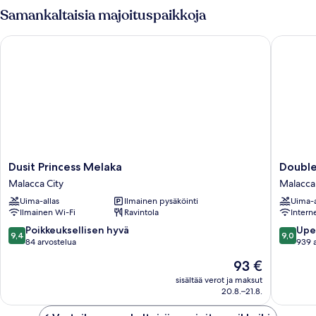
parisänky,
Samankaltaisia majoituspaikkoja
merinäköala
Dusit Princess Melaka
Doubletr
Dusit
Doublet
Dusit Princess Melaka
Double
Princess
by
Malacca City
Malacca 
Melaka
Hilton
Uima-allas
Ilmainen pysäköinti
Uima-a
Malacca
Melaka
Ilmainen Wi-Fi
Ravintola
Intern
City
Malacca
City
9.4
9.0
Poikkeuksellisen hyvä
Upe
9,4
9,0
kautta
kautta
84 arvostelua
939 
10,
10,
Hinta
93 €
Poikkeuksellisen
Upea,
on
hyvä,
939
sisältää verot ja maksut
93 €
20.8.–21.8.
84
arvostel
arvostelua