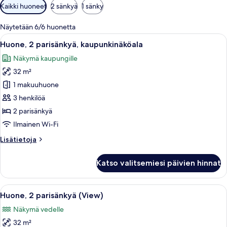
Huoneille
Kaikki huoneet
2 sänkyä
1 sänky
saatavilla
olevia
Näytetään 6/6 huonetta
suodattimia
Avaa
Hotellihuone, jossa on suuri ikkuna, ty
6
Huone, 2 parisänkyä, kaupunkinäköala
kaikki
Näkymä kaupungille
huonetyypin
32 m²
Huone,
2
1 makuuhuone
parisänkyä,
3 henkilöä
kaupunkinäköala
2 parisänkyä
kuvat
Ilmainen Wi-Fi
Lisätietoja
Lisätietoja
huoneesta
Huone,
Katso valitsemiesi päivien hinnat
2
parisänkyä,
kaupunkinäköala
Avaa
Hotellihuone, jossa on suuri ikkuna, ty
6
Huone, 2 parisänkyä (View)
kaikki
Näkymä vedelle
huonetyypin
32 m²
Huone,