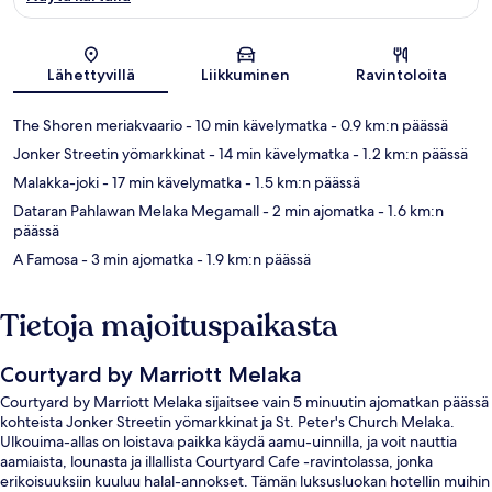
Kartta
Lähettyvillä
Liikkuminen
Ravintoloita
The Shoren meriakvaario
- 10 min kävelymatka
- 0.9 km:n päässä
Jonker Streetin yömarkkinat
- 14 min kävelymatka
- 1.2 km:n päässä
Malakka-joki
- 17 min kävelymatka
- 1.5 km:n päässä
Dataran Pahlawan Melaka Megamall
- 2 min ajomatka
- 1.6 km:n
päässä
A Famosa
- 3 min ajomatka
- 1.9 km:n päässä
Tietoja majoituspaikasta
Courtyard by Marriott Melaka
Courtyard by Marriott Melaka sijaitsee vain 5 minuutin ajomatkan päässä
kohteista Jonker Streetin yömarkkinat ja St. Peter's Church Melaka.
Ulkouima-allas on loistava paikka käydä aamu-uinnilla, ja voit nauttia
aamiaista, lounasta ja illallista Courtyard Cafe -ravintolassa, jonka
erikoisuuksiin kuuluu halal-annokset. Tämän luksusluokan hotellin muihin