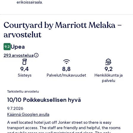
erikoissairaala.
Courtyard by Marriott Melaka –
Arvostelut
arvostelut
Upea
9,2
293 arvostelua
9,4
8,8
9,2
Siisteys
Palvelut/mukavuudet
Henkilökunta ja
palvelu
Arvostelut
Tarkistettu arvostelu
10/10 Poikkeuksellisen hyvä
9.7.2026
Käännä Googlen avulla
A well located hotel just off Jonker street so there is easy
transport access. The staff are friendly and helpful, the rooms
and public areas are well maintained and clean. The only