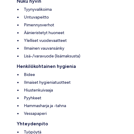
Nuku hyvin
Tyynyvalikoima
Untuvapeitto
Pimennysverhot
Äänieristetyt huoneet
Ylelliset vuodevaatteet
Ilmainen vauvansänky
Lisä-/varavuode (lisämaksusta)
Henkilökohtainen hygienia
Bidee
Ilmaiset hygieniatuotteet
Hiustenkuivaaja
Pyyhkeet
Hammasharja ja -tahna
Vessapaperi
Yhteydenpito
Työpöytä