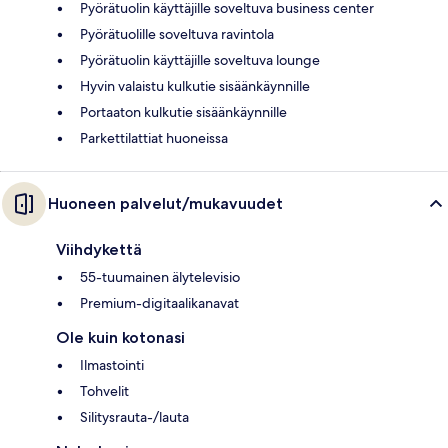
Pyörätuolin käyttäjille soveltuva business center
Pyörätuolille soveltuva ravintola
Pyörätuolin käyttäjille soveltuva lounge
Hyvin valaistu kulkutie sisäänkäynnille
Portaaton kulkutie sisäänkäynnille
Parkettilattiat huoneissa
Huoneen palvelut/mukavuudet
Viihdykettä
55-tuumainen älytelevisio
Premium-digitaalikanavat
Ole kuin kotonasi
Ilmastointi
Tohvelit
Silitysrauta-/lauta