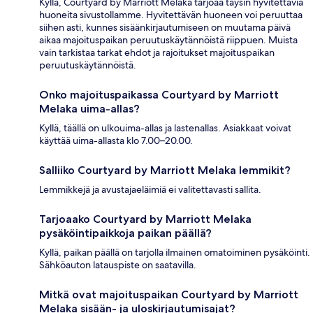
Kyllä, Courtyard by Marriott Melaka tarjoaa täysin hyvitettäviä
huoneita sivustollamme. Hyvitettävän huoneen voi peruuttaa
siihen asti, kunnes sisäänkirjautumiseen on muutama päivä
aikaa majoituspaikan peruutuskäytännöistä riippuen. Muista
vain tarkistaa tarkat ehdot ja rajoitukset majoituspaikan
peruutuskäytännöistä.
Onko majoituspaikassa Courtyard by Marriott
Melaka uima-allas?
Kyllä, täällä on ulkouima-allas ja lastenallas. Asiakkaat voivat
käyttää uima-allasta klo 7.00–20.00.
Salliiko Courtyard by Marriott Melaka lemmikit?
Lemmikkejä ja avustajaeläimiä ei valitettavasti sallita.
Tarjoaako Courtyard by Marriott Melaka
pysäköintipaikkoja paikan päällä?
Kyllä, paikan päällä on tarjolla ilmainen omatoiminen pysäköinti.
Sähköauton latauspiste on saatavilla.
Mitkä ovat majoituspaikan Courtyard by Marriott
Melaka sisään- ja uloskirjautumisajat?