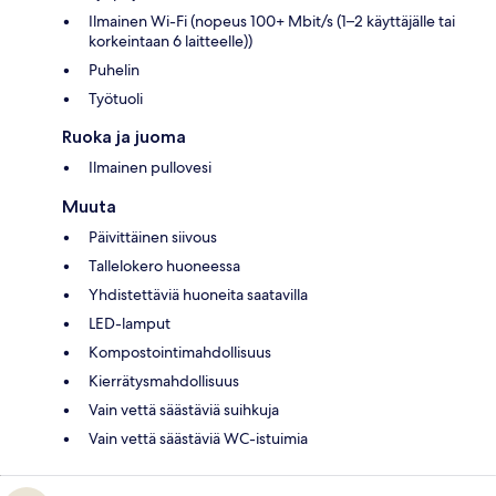
Ilmainen Wi-Fi (nopeus 100+ Mbit/s (1–2 käyttäjälle tai
korkeintaan 6 laitteelle))
Puhelin
Työtuoli
Ruoka ja juoma
Ilmainen pullovesi
Muuta
Päivittäinen siivous
Tallelokero huoneessa
Yhdistettäviä huoneita saatavilla
LED-lamput
Kompostointimahdollisuus
Kierrätysmahdollisuus
Vain vettä säästäviä suihkuja
Vain vettä säästäviä WC-istuimia