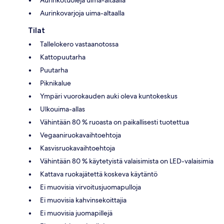
Aurinkovarjoja uima-altaalla
Tilat
Tallelokero vastaanotossa
Kattopuutarha
Puutarha
Piknikalue
Ympäri vuorokauden auki oleva kuntokeskus
Ulkouima-allas
Vähintään 80 % ruoasta on paikallisesti tuotettua
Vegaaniruokavaihtoehtoja
Kasvisruokavaihtoehtoja
Vähintään 80 % käytetyistä valaisimista on LED-valaisimia
Kattava ruokajätettä koskeva käytäntö
Ei muovisia virvoitusjuomapulloja
Ei muovisia kahvinsekoittajia
Ei muovisia juomapillejä