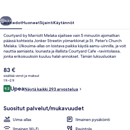
llinen
Seuraava
62+
Yleistiedot
Huoneet
Sijainti
Käytännöt
Courtyard by Marriott Melaka sijaitsee vain 5 minuutin ajomatkan
päässä kohteista Jonker Streetin yömarkkinat ja St. Peter's Church
Melaka. Ulkouima-allas on loistava paikka käydä aamu-uinnilla, ja voit
nauttia aamiaista, lounasta ja illallista Courtyard Cafe -ravintolassa,
jonka erikoisuuksiin kuuluu halal-annokset. Tämän luksusluokan
hotellin muihin palveluihin kuuluu baari/aulabaari, ympäri
vuorokauden auki oleva kuntokeskus ja lastenallas. Matkailijat
Nykyinen
83 €
arvostavat majoituspaikan avuliasta henkilökuntaa.
hinta
sisältää verot ja maksut
on
1.9.–2.9.
Aulabaari
83 €
Arvostelut
Upea
9,2
Näytä kaikki 293 arvostelua
9,2 kautta 10.
Suositut palvelut/mukavuudet
Uima-allas
Ilmainen pysäköinti
Ilmainen Wi-Fi
Ravintola