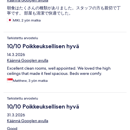
朝食はたくさんの種類がありました。スタッフの方も親切で丁
寧です。 部屋も清潔で快適でした。
MIKI, 2 yön matka
Tarkistettu arvostelu
10/10 Poikkeuksellisen hyvä
14.3.2026
Käännä Googlen avulla
Excellent clean rooms, well appointed. We loved the high
ceilings that made it feel spacious. Beds were comfy.
Matthew, 3 yön matka
Tarkistettu arvostelu
10/10 Poikkeuksellisen hyvä
31.3.2026
Käännä Googlen avulla
Good