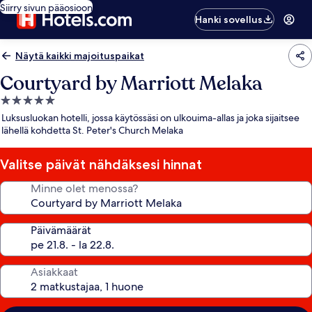
Siirry sivun pääosioon
Hanki sovellus
Näytä kaikki majoituspaikat
Courtyard by Marriott Melaka
5.0
tähden
Luksusluokan hotelli, jossa käytössäsi on ulkouima-allas ja joka sijaitsee
majoituspaikka
lähellä kohdetta St. Peter's Church Melaka
Valitse päivät nähdäksesi hinnat
Minne olet menossa?
Päivämäärät
Asiakkaat