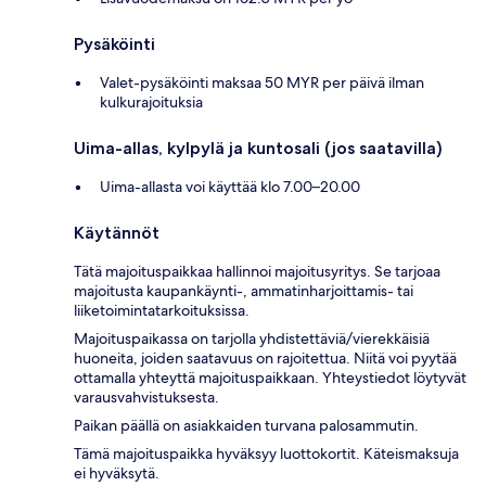
Pysäköinti
Valet-pysäköinti maksaa 50 MYR per päivä ilman
kulkurajoituksia
Uima-allas, kylpylä ja kuntosali (jos saatavilla)
Uima-allasta voi käyttää klo 7.00–20.00
Käytännöt
Tätä majoituspaikkaa hallinnoi majoitusyritys. Se tarjoaa
majoitusta kaupankäynti-, ammatinharjoittamis- tai
liiketoimintatarkoituksissa.
Majoituspaikassa on tarjolla yhdistettäviä/vierekkäisiä
huoneita, joiden saatavuus on rajoitettua. Niitä voi pyytää
ottamalla yhteyttä majoituspaikkaan. Yhteystiedot löytyvät
varausvahvistuksesta.
Paikan päällä on asiakkaiden turvana palosammutin.
Tämä majoituspaikka hyväksyy luottokortit. Käteismaksuja
ei hyväksytä.