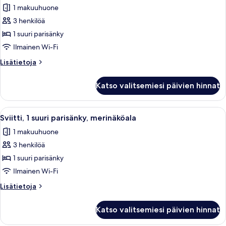
1
1 makuuhuone
suuri
3 henkilöä
parisänky
1 suuri parisänky
(View)
Ilmainen Wi-Fi
kuvat
Lisätietoja
Lisätietoja
huoneesta
Huone,
Katso valitsemiesi päivien hinnat
1
suuri
parisänky
Avaa
Moderni hotellihuone, jossa on ruokail
1
(View)
Sviitti, 1 suuri parisänky, merinäköala
kaikki
1 makuuhuone
huonetyypin
3 henkilöä
Sviitti,
1
1 suuri parisänky
suuri
Ilmainen Wi-Fi
parisänky,
Lisätietoja
Lisätietoja
merinäköala
huoneesta
kuvat
Sviitti,
Katso valitsemiesi päivien hinnat
1
suuri