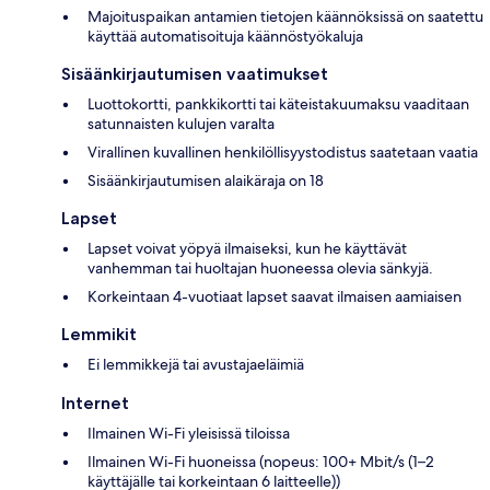
Majoituspaikan antamien tietojen käännöksissä on saatettu
käyttää automatisoituja käännöstyökaluja
Sisäänkirjautumisen vaatimukset
Luottokortti, pankkikortti tai käteistakuumaksu vaaditaan
satunnaisten kulujen varalta
Virallinen kuvallinen henkilöllisyystodistus saatetaan vaatia
Sisäänkirjautumisen alaikäraja on 18
Lapset
Lapset voivat yöpyä ilmaiseksi, kun he käyttävät
vanhemman tai huoltajan huoneessa olevia sänkyjä.
Korkeintaan 4-vuotiaat lapset saavat ilmaisen aamiaisen
Lemmikit
Ei lemmikkejä tai avustajaeläimiä
Internet
Ilmainen Wi-Fi yleisissä tiloissa
Ilmainen Wi-Fi huoneissa (nopeus: 100+ Mbit/s (1–2
käyttäjälle tai korkeintaan 6 laitteelle))