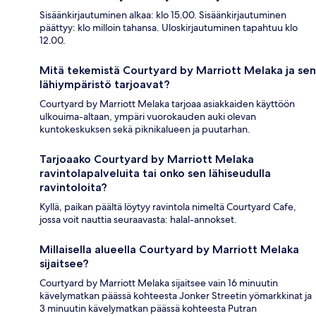
Sisäänkirjautuminen alkaa: klo 15.00. Sisäänkirjautuminen
päättyy: klo milloin tahansa. Uloskirjautuminen tapahtuu klo
12.00.
Mitä tekemistä Courtyard by Marriott Melaka ja sen
lähiympäristö tarjoavat?
Courtyard by Marriott Melaka tarjoaa asiakkaiden käyttöön
ulkouima-altaan, ympäri vuorokauden auki olevan
kuntokeskuksen sekä piknikalueen ja puutarhan.
Tarjoaako Courtyard by Marriott Melaka
ravintolapalveluita tai onko sen lähiseudulla
ravintoloita?
Kyllä, paikan päältä löytyy ravintola nimeltä Courtyard Cafe,
jossa voit nauttia seuraavasta: halal-annokset.
Millaisella alueella Courtyard by Marriott Melaka
sijaitsee?
Courtyard by Marriott Melaka sijaitsee vain 16 minuutin
kävelymatkan päässä kohteesta Jonker Streetin yömarkkinat ja
3 minuutin kävelymatkan päässä kohteesta Putran