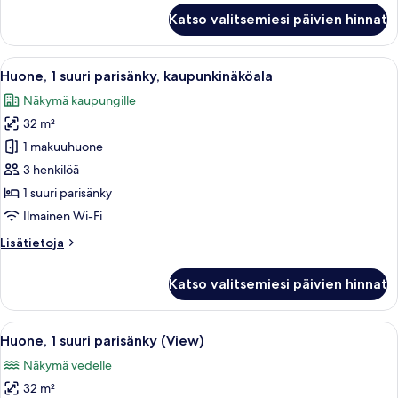
Deluxe-
Katso valitsemiesi päivien hinnat
sviitti,
1
suuri
Avaa
Hotellihuone, jossa on suuri sänky, 
6
parisänky
Huone, 1 suuri parisänky, kaupunkinäköala
kaikki
(View)
Näkymä kaupungille
huonetyypin
32 m²
Huone,
1
1 makuuhuone
suuri
3 henkilöä
parisänky,
1 suuri parisänky
kaupunkinäköala
Ilmainen Wi-Fi
kuvat
Lisätietoja
Lisätietoja
huoneesta
Huone,
Katso valitsemiesi päivien hinnat
1
suuri
parisänky,
Avaa
Hotellihuone, jossa on suuri sänky, 
6
kaupunkinäköala
Huone, 1 suuri parisänky (View)
kaikki
Näkymä vedelle
huonetyypin
32 m²
Huone,