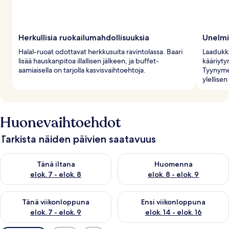
Herkullisia ruokailumahdollisuuksia
Unelmi
Halal-ruoat odottavat herkkusuita ravintolassa. Baari
Laadukka
lisää hauskanpitoa illallisen jälkeen, ja buffet-
kääriyty
aamiaisella on tarjolla kasvisvaihtoehtoja.
Tyynymen
ylellise
Huonevaihtoehdot
Tarkista näiden päivien saatavuus
Tarkista tämän illan saatavuus elok. 7 - elok. 8
Tarkista huomisen saatavuus el
Tänä iltana
Huomenna
elok. 7 - elok. 8
elok. 8 - elok. 9
Tarkista tämän viikonlopun saatavuus elok. 7 - elok. 9
Tarkista ensi viikonlopun saatav
Tänä viikonloppuna
Ensi viikonloppuna
elok. 7 - elok. 9
elok. 14 - elok. 16