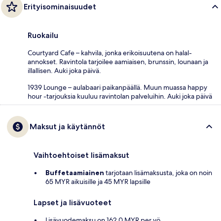
Erityisominaisuudet
Ruokailu
Courtyard Cafe – kahvila, jonka erikoisuutena on halal-
annokset. Ravintola tarjoilee aamiaisen, brunssin, lounaan ja
illallisen. Auki joka päivä.
1939 Lounge – aulabaari paikanpäällä. Muun muassa happy
hour -tarjouksia kuuluu ravintolan palveluihin. Auki joka päivä
Maksut ja käytännöt
Vaihtoehtoiset lisämaksut
Buffetaamiainen
tarjotaan lisämaksusta, joka on noin
65 MYR aikuisille ja 45 MYR lapsille
Lapset ja lisävuoteet
Lisävuodemaksu on 162.0 MYR per yö