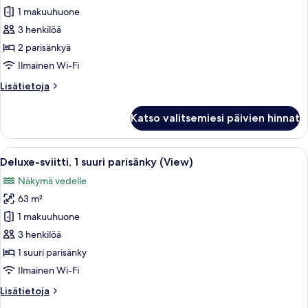
2
1 makuuhuone
parisänkyä
3 henkilöä
(View)
2 parisänkyä
kuvat
Ilmainen Wi-Fi
Lisätietoja
Lisätietoja
huoneesta
Huone,
Katso valitsemiesi päivien hinnat
2
parisänkyä
(View)
Avaa
Moderni hotellihuone, jossa on ruokail
7
Deluxe-sviitti, 1 suuri parisänky (View)
kaikki
Näkymä vedelle
huonetyypin
63 m²
Deluxe-
sviitti,
1 makuuhuone
1
3 henkilöä
suuri
1 suuri parisänky
parisänky
Ilmainen Wi-Fi
(View)
Lisätietoja
Lisätietoja
kuvat
huoneesta