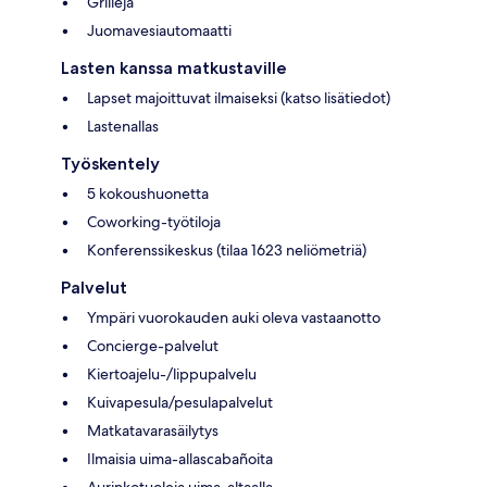
Grillejä
Juomavesiautomaatti
Lasten kanssa matkustaville
Lapset majoittuvat ilmaiseksi (katso lisätiedot)
Lastenallas
Työskentely
5 kokoushuonetta
Coworking-työtiloja
Konferenssikeskus (tilaa 1623 neliömetriä)
Palvelut
Ympäri vuorokauden auki oleva vastaanotto
Concierge-palvelut
Kiertoajelu-/lippupalvelu
Kuivapesula/pesulapalvelut
Matkatavarasäilytys
Ilmaisia uima-allascabañoita
Aurinkotuoleja uima-altaalla