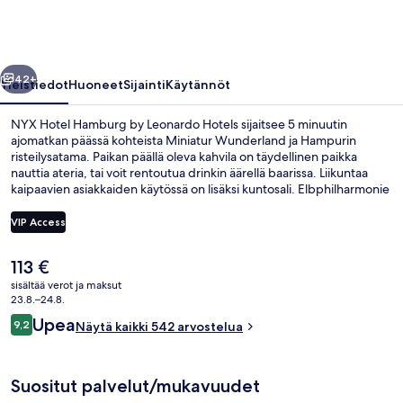
Leonardo
Hotels
valokuvagalleria
llinen
Seuraava
42+
Yleistiedot
Huoneet
Sijainti
Käytännöt
NYX Hotel Hamburg by Leonardo Hotels sijaitsee 5 minuutin
ajomatkan päässä kohteista Miniatur Wunderland ja Hampurin
risteilysatama. Paikan päällä oleva kahvila on täydellinen paikka
nauttia ateria, tai voit rentoutua drinkin äärellä baarissa. Liikuntaa
kaipaavien asiakkaiden käytössä on lisäksi kuntosali. Elbphilharmonie
ja Reeperbahn sijaitsevat vain lyhyen ajomatkan päässä tästä
luksusluokan hotellista. Matkailijat arvostavat majoituspaikan
VIP Access
avuliasta henkilökuntaa. Majoituspaikka sijaitsee lyhyen
kävelymatkan päässä julkisen liikenteen yhteyksistä: Hammerbrookin
Nykyinen
113 €
S-Bahn-asema sijaitsee 4 minuutin ja Berliner Torin asema 10
Ravintola
hinta
minuutin kävelymatkan päässä.
sisältää verot ja maksut
on
23.8.–24.8.
113 €
Arvostelut
Upea
9,2
Näytä kaikki 542 arvostelua
9,2 kautta 10.
Suositut palvelut/mukavuudet