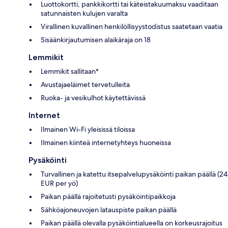
Luottokortti, pankkikortti tai käteistakuumaksu vaaditaan
satunnaisten kulujen varalta
Virallinen kuvallinen henkilöllisyystodistus saatetaan vaatia
Sisäänkirjautumisen alaikäraja on 18
Lemmikit
Lemmikit sallitaan*
Avustajaeläimet tervetulleita
Ruoka- ja vesikulhot käytettävissä
Internet
Ilmainen Wi-Fi yleisissä tiloissa
Ilmainen kiinteä internetyhteys huoneissa
Pysäköinti
Turvallinen ja katettu itsepalvelupysäköinti paikan päällä (24
EUR per yö)
Paikan päällä rajoitetusti pysäköintipaikkoja
Sähköajoneuvojen latauspiste paikan päällä
Paikan päällä olevalla pysäköintialueella on korkeusrajoitus