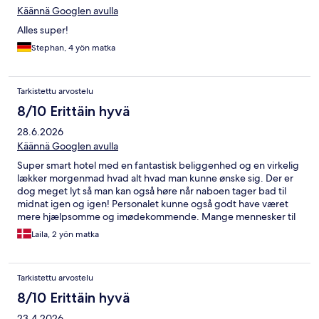
Käännä Googlen avulla
Alles super!
Stephan, 4 yön matka
Tarkistettu arvostelu
8/10 Erittäin hyvä
28.6.2026
Käännä Googlen avulla
Super smart hotel med en fantastisk beliggenhed og en virkelig
lækker morgenmad hvad alt hvad man kunne ønske sig. Der er
dog meget lyt så man kan også høre når naboen tager bad til
midnat igen og igen! Personalet kunne også godt have været
mere hjælpsomme og imødekommende. Mange mennesker til
morgenmad og ikke så meget plads
Laila, 2 yön matka
Tarkistettu arvostelu
8/10 Erittäin hyvä
23.4.2026