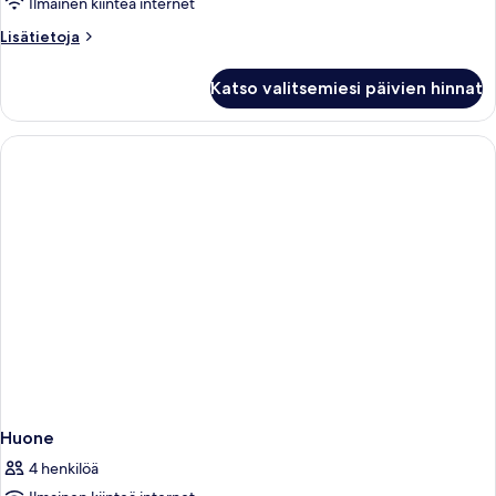
Ilmainen kiinteä internet
Lisätietoja
Lisätietoja
huoneesta
Sviitti
Katso valitsemiesi päivien hinnat
(Heaven)
Huone
4 henkilöä