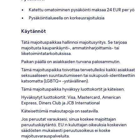
Katettu omatoiminen pysäköinti maksaa 24 EUR per yö
Pysäköintialueella on korkeusrajoituksia
Käytännöt
Tätä majoituspaikkaa hallinnoi majoitusyritys. Se tarjoaa
majoitusta kaupankäynti-, ammatinharjoittamis- tai
liiketoimintatarkoituksissa.
Paikan päällä on asiakkaiden turvana palosammutin.
Tämä majoituspaikka toivottaa tervetulleiksi kaikki asiakkaat
seksuaaliseen suuntautumiseen tai sukupuoli-identiteettiin
katsomatta (LGBTQ+ -ystävällinen).
Tämä majoituspaikka hyväksyy luottokortit ja käteisen.
Hyväksytyt luottokortit: Visa, Mastercard, American
Express, Diners Club ja JCB International
Käteisettömiä maksutapoja on saatavilla.
Jos peruutat varauksesi, sinua koskee majoittajan
peruutuskäytäntö. EU:n kuluttajan oikeuksia koskevien
säädösten mukaisesti peruutusoikeus ei koske
majoitusvarauspalveluita.