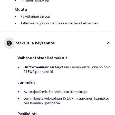
Ilmainen pullovesi
Muuta
Päivittäinen siivous
Tallelokero (johon mahtuu kannettava tietokone)
Maksut ja käytännöt
Vaihtoehtoiset lisämaksut
Buffetaamiainen
tarjotaan lisämaksusta, joka on noin
21 EUR per henkilö
Lemmikit
Avustajaeläimistä ei veloiteta lisämaksuja
Lemmikeistä veloitetaan 15 EUR:n suuruinen lisämaksu
per lemmikki per päivä
Pysäköinti