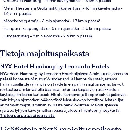
Großmarkt Hamburg
- 15 min kävelymatka
- 1.3 km:n päässä
Mehr! Theater am Großmarktin konserttisali
- 16 min kävelymatka
-
1.4 km:n päässä
Mönckebergstraße
- 3 min ajomatka
- 1.7 km:n päässä
Hampurin kaupungintalo
- 5 min ajomatka
- 2.6 km:n päässä
Jungfernstieg
- 5 min ajomatka
- 2.6 km:n päässä
Tietoja majoituspaikasta
NYX Hotel Hamburg by Leonardo Hotels
NYX Hotel Hamburg by Leonardo Hotels sijaitsee 5 minuutin ajomatkan
päässä kohteista Miniatur Wunderland ja Hampurin risteilysatama.
Paikan päällä oleva kahvila on täydellinen paikka nauttia ateria, tai voit
rentoutua drinkin äärellä baarissa. Liikuntaa kaipaavien asiakkaiden
käytössä on lisäksi kuntosali. Elbphilharmonie ja Reeperbahn sijaitsevat
vain lyhyen ajomatkan päässä tästä luksusluokan hotellista. Matkailijat
arvostavat majoituspaikan avuliasta henkilökuntaa. Majoituspaikka
sijaitsee lyhyen kävelymatkan päässä julkisen liikenteen yhteyksistä:
Hammerbrookin S-Bahn-asema sijaitsee 4 minuutin ja Berliner Torin
Tietoa peruutusoikeuksista
asema 10 minuutin kävelymatkan päässä.
Lisätietoja tästä majoituspaikasta