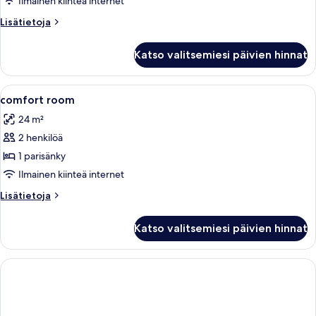
Ilmainen kiinteä internet
Lisätietoja
Lisätietoja
huoneesta
Huone
Katso valitsemiesi päivien hinnat
Avaa
Moderni hotellihuone, jossa on suuri s
3
comfort room
kaikki
24 m²
huonetyypin
2 henkilöä
comfort
room
1 parisänky
kuvat
Ilmainen kiinteä internet
Lisätietoja
Lisätietoja
huoneesta
comfort
Katso valitsemiesi päivien hinnat
room