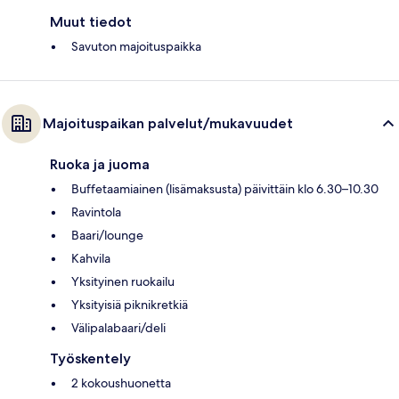
Muut tiedot
Savuton majoituspaikka
Majoituspaikan palvelut/mukavuudet
Ruoka ja juoma
Buffetaamiainen (lisämaksusta) päivittäin klo 6.30–10.30
Ravintola
Baari/lounge
Kahvila
Yksityinen ruokailu
Yksityisiä piknikretkiä
Välipalabaari/deli
Työskentely
2 kokoushuonetta