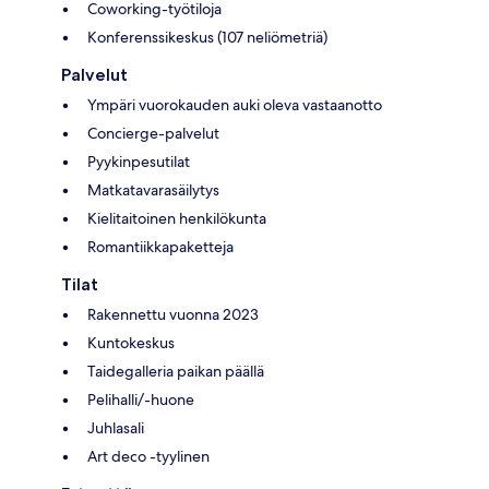
Coworking-työtiloja
Konferenssikeskus (107 neliömetriä)
Palvelut
Ympäri vuorokauden auki oleva vastaanotto
Concierge-palvelut
Pyykinpesutilat
Matkatavarasäilytys
Kielitaitoinen henkilökunta
Romantiikkapaketteja
Tilat
Rakennettu vuonna 2023
Kuntokeskus
Taidegalleria paikan päällä
Pelihalli/-huone
Juhlasali
Art deco -tyylinen