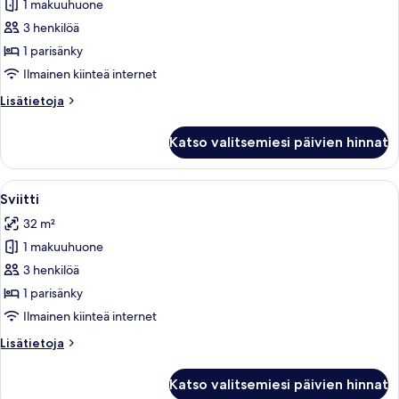
1 makuuhuone
Kahden
hengen
3 henkilöä
comfort-
1 parisänky
huone
Ilmainen kiinteä internet
kuvat
Lisätietoja
Lisätietoja
huoneesta
Kahden
Katso valitsemiesi päivien hinnat
hengen
comfort-
huone
Avaa
Siististi pedattu sänky valkoisilla lak
4
Sviitti
kaikki
32 m²
huonetyypin
1 makuuhuone
Sviitti
kuvat
3 henkilöä
1 parisänky
Ilmainen kiinteä internet
Lisätietoja
Lisätietoja
huoneesta
Sviitti
Katso valitsemiesi päivien hinnat