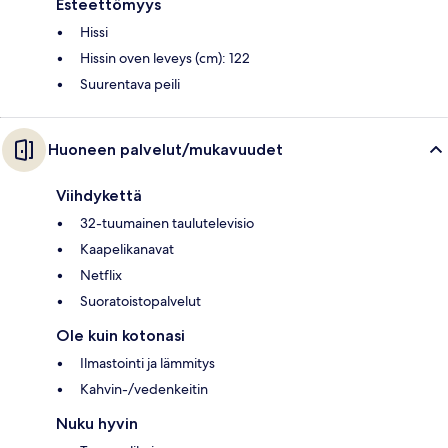
Esteettömyys
Hissi
Hissin oven leveys (cm): 122
Suurentava peili
Huoneen palvelut/mukavuudet
Viihdykettä
32-tuumainen taulutelevisio
Kaapelikanavat
Netflix
Suoratoistopalvelut
Ole kuin kotonasi
Ilmastointi ja lämmitys
Kahvin-/vedenkeitin
Nuku hyvin