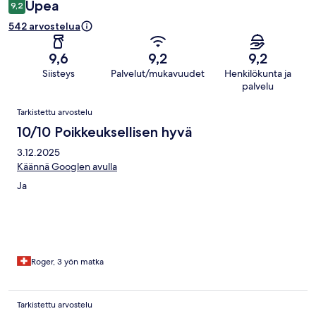
Upea
9,2
542 arvostelua
9,6
9,2
9,2
Siisteys
Palvelut/mukavuudet
Henkilökunta ja
palvelu
Arvostelut
Tarkistettu arvostelu
10/10 Poikkeuksellisen hyvä
3.12.2025
Käännä Googlen avulla
Ja
Roger, 3 yön matka
Tarkistettu arvostelu