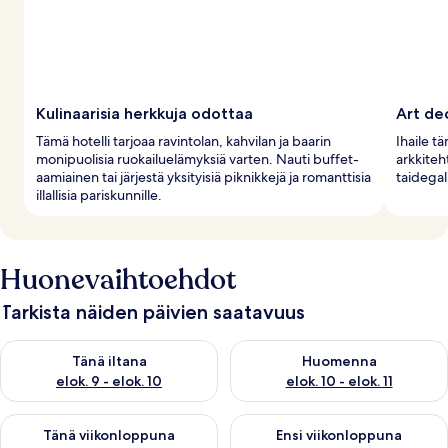
Kulinaarisia herkkuja odottaa
Art de
Tämä hotelli tarjoaa ravintolan, kahvilan ja baarin
Ihaile t
monipuolisia ruokailuelämyksiä varten. Nauti buffet-
arkkiteh
aamiainen tai järjestä yksityisiä piknikkejä ja romanttisia
taidegall
illallisia pariskunnille.
Huonevaihtoehdot
Tarkista näiden päivien saatavuus
Tarkista tämän illan saatavuus elok. 9 - elok. 10
Tarkista huomisen saatavuus elo
Tänä iltana
Huomenna
elok. 9 - elok. 10
elok. 10 - elok. 11
Tarkista tämän viikonlopun saatavuus elok. 14 - elok. 16
Tarkista ensi viikonlopun saata
Tänä viikonloppuna
Ensi viikonloppuna