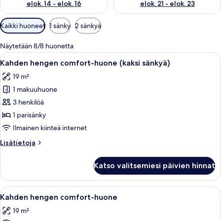
elok. 14 - elok. 16
elok. 21 - elok. 23
Huoneille
Kaikki huoneet
1 sänky
2 sänkyä
saatavilla
olevia
Näytetään 8/8 huonetta
suodattimia
Avaa
Hotellihuone, jossa on suuri sänky, t
4
Kahden hengen comfort-huone (kaksi sänkyä)
kaikki
19 m²
huonetyypin
1 makuuhuone
Kahden
hengen
3 henkilöä
comfort-
1 parisänky
huone
Ilmainen kiinteä internet
(kaksi
Lisätietoja
Lisätietoja
sänkyä)
huoneesta
kuvat
Kahden
Katso valitsemiesi päivien hinnat
hengen
comfort-
huone
Avaa
Moderni hotellihuone, jossa on suuri s
4
(kaksi
Kahden hengen comfort-huone
kaikki
sänkyä)
19 m²
huonetyypin