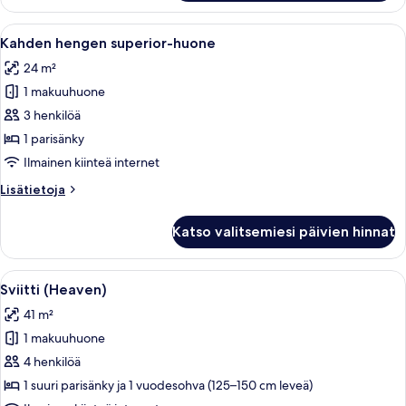
Avaa
Moderni hotellihuone, jossa on suuri s
4
Kahden hengen superior-huone
kaikki
24 m²
huonetyypin
1 makuuhuone
Kahden
hengen
3 henkilöä
superior-
1 parisänky
huone
Ilmainen kiinteä internet
kuvat
Lisätietoja
Lisätietoja
huoneesta
Kahden
Katso valitsemiesi päivien hinnat
hengen
superior-
huone
Avaa
Moderni hotellihuone, jossa on suuri s
4
Sviitti (Heaven)
kaikki
41 m²
huonetyypin
1 makuuhuone
Sviitti
(Heaven)
4 henkilöä
kuvat
1 suuri parisänky ja 1 vuodesohva (125–150 cm leveä)