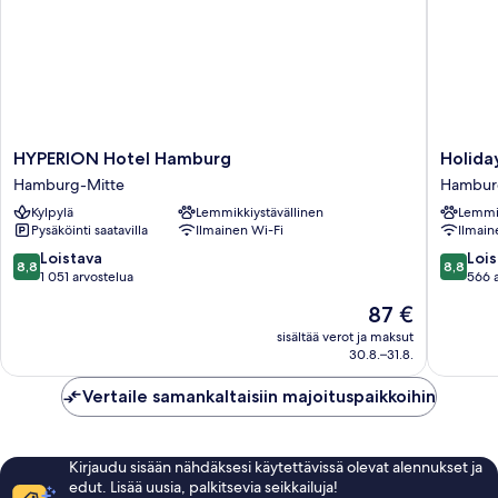
HYPERION
Holiday
HYPERION Hotel Hamburg
Holida
Hotel
Inn
Hamburg-Mitte
Hambur
Hamburg
Hambur
Kylpylä
Lemmikkiystävällinen
Lemmik
Hamburg-
-
Pysäköinti saatavilla
Ilmainen Wi-Fi
Ilmain
Mitte
Berliner
Tor
8.8
8.8
Loistava
Lois
8,8
8,8
by
kautta
kautta
1 051 arvostelua
566 
IHG
10,
10,
Hinta
87 €
Hambur
Loistava,
Loistava,
on
Mitte
1 051
566
sisältää verot ja maksut
87 €
30.8.–31.8.
arvostelua
arvostel
Vertaile samankaltaisiin majoituspaikkoihin
Kirjaudu sisään nähdäksesi käytettävissä olevat alennukset ja
edut. Lisää uusia, palkitsevia seikkailuja!