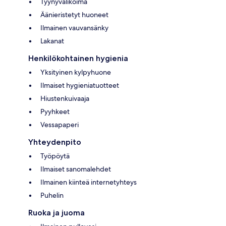
Tyynyvalikoima
Äänieristetyt huoneet
Ilmainen vauvansänky
Lakanat
Henkilökohtainen hygienia
Yksityinen kylpyhuone
Ilmaiset hygieniatuotteet
Hiustenkuivaaja
Pyyhkeet
Vessapaperi
Yhteydenpito
Työpöytä
Ilmaiset sanomalehdet
Ilmainen kiinteä internetyhteys
Puhelin
Ruoka ja juoma