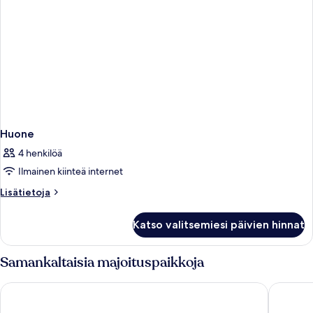
Huone
4 henkilöä
Ilmainen kiinteä internet
Lisätietoja
Lisätietoja
huoneesta
Huone
Katso valitsemiesi päivien hinnat
Samankaltaisia majoituspaikkoja
HYPERION Hotel Hamburg
Holiday 