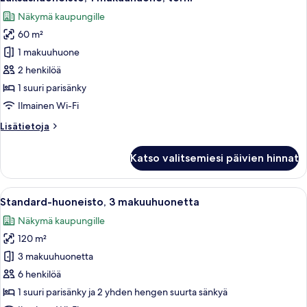
kaikki
Näkymä kaupungille
huonetyypin
60 m²
Luksushuoneisto,
1
1 makuuhuone
makuuhuone,
2 henkilöä
torni
1 suuri parisänky
kuvat
Ilmainen Wi-Fi
Lisätietoja
Lisätietoja
huoneesta
Luksushuoneisto,
Katso valitsemiesi päivien hinnat
1
makuuhuone,
torni
Avaa
Moderni ruokailutila, jossa on suuri pö
39
Standard-huoneisto, 3 makuuhuonetta
kaikki
Näkymä kaupungille
huonetyypin
120 m²
Standard-
huoneisto,
3 makuuhuonetta
3
6 henkilöä
makuuhuonetta
1 suuri parisänky ja 2 yhden hengen suurta sänkyä
kuvat