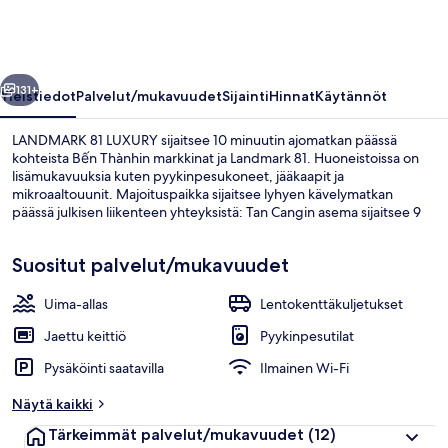
llinen
Seuraava
131+
Yleistiedot
Palvelut/mukavuudet
Sijainti
Hinnat
Käytännöt
LANDMARK 81 LUXURY sijaitsee 10 minuutin ajomatkan päässä
kohteista Bến Thànhin markkinat ja Landmark 81. Huoneistoissa on
lisämukavuuksia kuten pyykinpesukoneet, jääkaapit ja
mikroaaltouunit. Majoituspaikka sijaitsee lyhyen kävelymatkan
päässä julkisen liikenteen yhteyksistä: Tan Cangin asema sijaitsee 9
minuutin kävelymatkan päässä.
Suositut palvelut/mukavuudet
Uima-allas
Lentokenttäkuljetukset
Standard-huoneisto, 3 makuuhuonetta 
Jaettu keittiö
Pyykinpesutilat
Pysäköinti saatavilla
Ilmainen Wi-Fi
Näytä kaikki
Tärkeimmät palvelut/mukavuudet
(12)