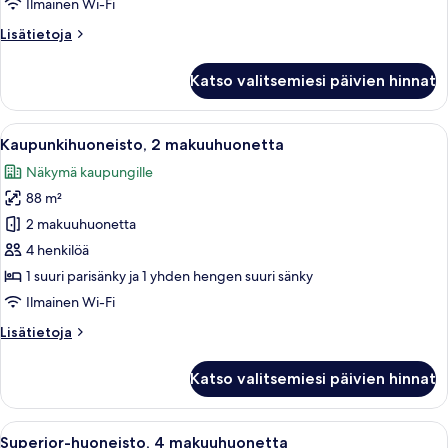
Ilmainen Wi-Fi
Lisätietoja
Lisätietoja
huoneesta
Standard-
Katso valitsemiesi päivien hinnat
huoneisto,
3
makuuhuonetta
Avaa
Kaupunkihuoneisto, 2 makuuhuonetta |
30
Kaupunkihuoneisto, 2 makuuhuonetta
kaikki
Näkymä kaupungille
huonetyypin
88 m²
Kaupunkihuoneisto,
2
2 makuuhuonetta
makuuhuonetta
4 henkilöä
kuvat
1 suuri parisänky ja 1 yhden hengen suuri sänky
Ilmainen Wi-Fi
Lisätietoja
Lisätietoja
huoneesta
Kaupunkihuoneisto,
Katso valitsemiesi päivien hinnat
2
makuuhuonetta
Avaa
Superior-huoneisto, 4 makuuhuonetta 
40
Superior-huoneisto, 4 makuuhuonetta