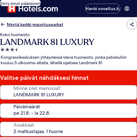
Siirry sivun pääosioon
Hanki sovellus
Näytä kaikki majoituspaikat
Koko huoneisto
LANDMARK 81 LUXURY
3.5
tähden
Kongressikeskuksen yhteydessä oleva huoneisto, jonka palveluihin
majoituspaikka
kuuluu 5 ulkouima-altaita, lähellä sijaitsee Landmark 81
Valitse päivät nähdäksesi hinnat
Minne olet menossa?
Päivämäärät
Asiakkaat