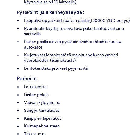
käyttäjälle tai yli 10 laitteelle)
Pysäköinti ja liikenneyhteydet
Itsepalvelupysäköinti paikan päällä (150000 VND per yö)
Pyörätuolin käyttäjille soveltuva pakettiautopysäköinti
saatavilla
Paikan päällä oleviin pysäköintivaihtoehtoihin kuuluu
autokatos
Kuljetukset lentokentältä majoituspaikkaan ympäri
vuorokauden (lisämaksusta)
Lentokenttäkuljetukset pyynnöstä
Perheille
Leikkikenttä
Lasten pelejä
Vauvan kylpyamme
Sängyn turvalaidat
Kaappien lapsilukot
Kulmapehmusteet
Takkasuoja