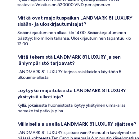
saatavilla.Veloitus on 520000 VND per ajoneuvo.
Mitkä ovat majoituspaikan LANDMARK 81 LUXURY
sisään- ja uloskirjautumisajat?
Sisäänkirjautuminen alkaa: klo 14.00. Sisäänkirjautuminen
päättyy: klo milloin tahansa. Uloskirjautuminen tapahtuu klo
12.00.
Mitä tekemistä LANDMARK 81 LUXURY ja sen
lähiympäristö tarjoavat?
LANDMARK 81 LUXURY tarjoaa asiakkaiden käyttöön 5
ulkouima-allasta.
Löytyykö majoituksesta LANDMARK 81 LUXURY
yksityisiä ulkotiloja?
Kyllä, jokaisesta huoneistosta löytyy yksityinen uima-allas,
parveke tai patio ja piha.
Millaisella alueella LANDMARK 81 LUXURY sijaitsee?
LANDMARK 81 LUXURY sijaitsee vain 9 minuutin kävelymatkan
päässä kohteesta Tan Cangin asema ja 6 minuutin kävelymatkan