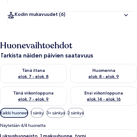
Kodin mukavuudet
(6)
Huonevaihtoehdot
Tarkista näiden päivien saatavuus
Tarkista tämän illan saatavuus elok. 7 - elok. 8
Tarkista huomisen saatavuus el
Tänä iltana
Huomenna
elok. 7 - elok. 8
elok. 8 - elok. 9
Tarkista tämän viikonlopun saatavuus elok. 7 - elok. 9
Tarkista ensi viikonlopun saatav
Tänä viikonloppuna
Ensi viikonloppuna
elok. 7 - elok. 9
elok. 14 - elok. 16
Huoneille
Kaikki huoneet
1 sänky
3+ sänkyä
2 sänkyä
saatavilla
olevia
Näytetään 4/4 huonetta
suodattimia
Avaa
Luksushuoneisto, 1 makuuhuone, torni 
16
Luksushuoneisto, 1 makuuhuone, torni