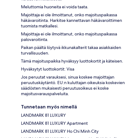
Meluttomia huoneita ei voida taata.
Majoittaja ei ole ilmoittanut, onko majoituspaikassa
häkävaroitinta. Harkitse kannettavan häkävaroittimen
tuomista matkallesi.
Majoittaja ei ole ilmoittanut, onko majoituspaikassa
palovaroitinta.
Paikan päältä löytyvä ikkunakalterit takaa asiakkaiden
turvallisuuden.
Tämä majoituspaikka hyväksyy luottokortit ja käteisen.
Hyväksytyt luottokortit: Visa
Jos peruutat varauksesi, sinua koskee majoittajan
peruutuskäytäntö. EU:n kuluttajan oikeuksia koskevien
säädösten mukaisesti peruutusoikeus ei koske
majoitusvarauspalveluita.
Tunnetaan myös nimellä
LANDMARK 81 LUXURY
LANDMARK 81 LUXURY Apartment
LANDMARK 81 LUXURY Ho Chi Minh City