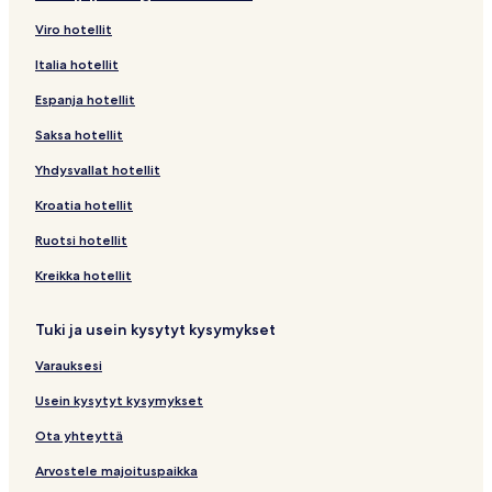
u
k
l
u
v
l
s
a
u
n
n
l
t
s
L
a
o
1
a
s
o
l
e
S
d
Viro hotellit
n
k
i
n
a
i
i
l
n
k
a
s
s
i
u
c
u
U
n
i
n
H
S
w
S
a
i
n
a
l
n
v
i
a
k
v
i
i
v
x
y
t
r
S
v
H
o
a
a
u
Italia hotellit
v
k
v
i
k
u
n
v
i
a
v
v
u
u
H
i
b
o
u
o
C
i
n
i
a
k
a
n
k
n
k
a
a
u
u
n
r
o
q
a
n
n
t
h
g
S
t
Espanja hotellit
a
i
a
k
i
a
k
a
v
n
n
a
y
C
u
n
N
a
e
i
o
a
e
v
v
k
v
i
v
a
a
a
v
V
h
e
R
h
v
l
M
n
i
s
Saksa hotellit
a
a
i
a
a
l
v
v
a
a
i
S
i
a
a
s
i
s
g
s
Yhdysvallat hotellit
l
l
a
l
i
a
a
a
c
M
a
v
t
a
i
n
i
o
i
i
i
v
i
n
a
a
v
a
i
i
e
A
v
v
h
v
n
v
Kroatia hotellit
n
n
a
n
k
v
v
a
t
n
g
r
i
a
u
C
u
s
u
k
k
l
k
k
a
a
l
i
h
o
s
r
l
n
i
n
i
n
Ruotsi hotellit
k
k
i
k
i
l
l
i
o
C
n
i
p
i
a
t
a
v
a
i
i
n
i
i
i
n
n
i
s
d
o
n
v
y
v
u
v
Kreikka hotellit
k
n
n
k
s
t
i
e
r
k
a
D
a
n
a
k
k
k
k
i
y
v
s
t
k
a
o
a
a
a
Tuki ja usein kysytyt kysymykset
i
k
k
i
v
s
u
i
s
i
v
w
v
v
v
i
i
u
i
n
v
i
a
n
a
a
a
Varauksesi
n
v
a
u
v
l
t
l
a
l
a
u
v
n
u
i
o
i
v
i
Usein kysytyt kysymykset
v
n
a
a
n
n
w
n
a
n
a
a
a
v
a
k
n
k
l
k
Ota yhteyttä
a
v
v
a
v
k
(
k
i
k
v
a
a
a
a
i
汉
i
n
i
Arvostele majoituspaikka
a
a
l
v
a
庭
k