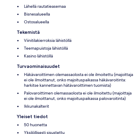
Lähellä rautatieasemaa
Bisnesalueella
Ostosalueella
Tekemistä
Viinitilakierroksia lähistöllä
Teemapuistoja lähistöllä
Kasino lähistöllä
Turvaominaisuudet
Häkävaroittimen olemassaolosta ei ole ilmoitettu (majoittaja
ei ole ilmoittanut, onko majoituspaikassa häkävaroitinta:
harkitse kannettavan hätävaroittimen tuomista)
Palovaroittimen olemassaolosta ei ole ilmoitettu (majoittaja
ei ole ilmoittanut, onko majoituspaikassa palovaroitinta)
Ikkunakalterit
Yleiset tiedot
50 huonetta
Yksilöllisesti sisustettu