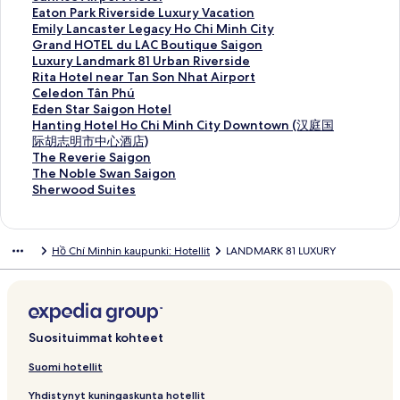
y
S
o
r
e
t
u
A
n
e
e
t
h
o
K
Eaton Park Riverside Luxury Vacation
W
a
t
t
l
t
s
c
L
n
e
e
t
h
o
K
Emily Lancaster Legacy Ho Chi Minh City
a
i
e
y
M
e
i
n
a
A
n
e
e
t
h
o
K
Grand HOTEL du LAC Boutique Saigon
y
g
l
H
a
H
o
o
S
c
S
n
e
e
t
h
o
K
Luxury Landmark 81 Urban Riverside
R
o
-
o
j
o
n
s
i
n
i
K
n
e
e
t
h
o
K
Rita Hotel near Tan Son Nhat Airport
i
n
L
t
e
t
O
G
e
o
l
u
K
n
e
e
t
h
o
K
Celedon Tân Phú
v
H
o
e
s
e
r
r
s
s
v
n
u
S
n
e
e
t
h
o
K
Eden Star Saigon Hotel
e
o
v
l
t
l
i
a
t
H
e
k
n
u
E
n
e
e
t
h
o
K
Hanting Hotel Ho Chi Minh City Downtown (汉庭国
r
t
e
S
i
S
g
n
a
o
r
i
k
n
a
E
n
e
e
t
h
o
际胡志明市中心酒店)
G
e
H
a
c
a
i
d
P
t
l
n
i
r
t
m
G
n
e
e
t
h
K
The Reverie Saigon
a
l
o
i
S
i
n
H
r
e
a
G
n
i
o
i
r
L
n
e
e
t
o
K
The Noble Swan Saigon
t
s
t
g
a
g
a
o
e
l
n
a
L
s
n
l
a
u
R
n
e
e
h
o
K
Sherwood Suites
e
i
e
o
i
o
l
t
m
s
d
r
u
e
P
y
n
x
i
C
n
e
t
h
o
A
v
l
n
g
n
S
e
i
i
M
d
x
A
a
L
d
u
t
e
E
n
e
t
h
p
u
s
P
o
s
a
l
u
v
â
e
u
i
r
a
H
r
a
l
d
H
e
e
t
Hồ Chí Minhin kaupunki: Hotellit
LANDMARK 81 LUXURY
a
n
i
a
n
i
i
s
m
u
y
n
r
r
k
n
O
y
H
e
e
a
n
e
e
r
a
v
r
s
v
g
i
S
n
H
A
y
p
R
c
T
L
o
d
n
n
T
n
e
t
v
u
k
i
u
o
v
a
a
o
p
A
o
i
a
E
a
t
o
S
t
h
T
n
m
a
n
v
v
n
n
u
i
v
t
a
p
r
v
s
L
n
e
n
t
i
e
h
S
e
a
a
i
u
a
C
n
g
a
e
r
a
t
e
t
d
d
l
T
a
n
R
e
h
n
v
v
e
n
v
e
a
o
a
l
t
r
H
r
e
u
m
n
â
r
g
e
N
e
Suosituimmat kohteet
t
a
a
w
a
a
n
v
n
v
s
h
t
o
s
r
L
a
e
n
S
H
v
o
r
s
l
a
s
v
a
t
a
s
a
i
o
m
t
i
L
A
r
a
P
a
o
e
b
w
Suomi hotellit
i
i
v
i
a
v
r
a
i
l
v
t
e
e
d
e
C
k
r
h
i
t
r
l
o
Yhdistynyt kuningaskunta hotellit
v
n
a
v
a
a
e
v
v
i
u
e
n
l
e
g
B
8
T
ú
g
e
i
e
o