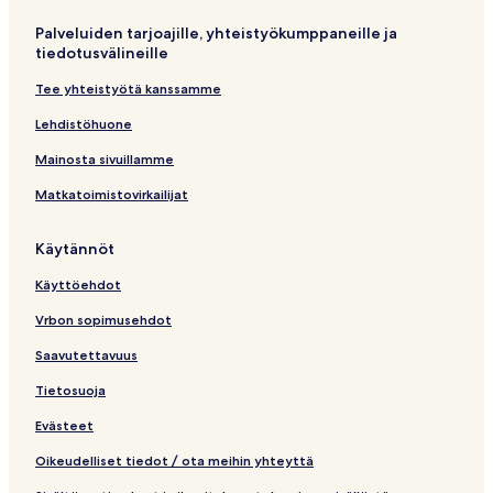
l
v
i
a
v
国
k
Palveluiden tarjoajille, yhteistyökumppaneille ja
i
a
n
l
a
际
i
tiedotusvälineille
n
l
k
i
l
胡
k
i
k
n
i
志
Tee yhteistyötä kanssamme
k
n
i
k
n
明
i
k
k
k
市
Lehdistöhuone
k
i
k
中
i
i
心
Mainosta sivuillamme
酒
Matkatoimistovirkailijat
店
)
s
Käytännöt
i
v
Käyttöehdot
u
n
Vrbon sopimusehdot
a
v
Saavutettavuus
a
Tietosuoja
a
v
Evästeet
a
l
Oikeudelliset tiedot / ota meihin yhteyttä
i