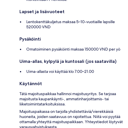
Lapset ja lisävuoteet
Lentokenttäkuljetus maksaa 5–10-vuotiaille lapsille
520000 VND
Pysäköinti
Omatoiminen pysäköinti maksaa 150000 VND per yö
Uima-allas, kylpylä ja kuntosali (jos saatavilla)
Uima-allasta voi käyttää klo 7.00–21.00
Käytännöt
Tätä majoituspaikkaa hallinnoi majoitusyritys. Se tarjoaa
majoitusta kaupankäynti-, ammatinharjoittamis- tai
liiketoimintatarkoituksissa.
Majoituspaikassa on tarjolla yhdistettäviä/vierekkäisiä
huoneita, joiden saatavuus on rajoitettua. Niitä voi pyytää
ottamalla yhteyttä majoituspaikkaan. Yhteystiedot löytyvät
varausvahvistuksesta.