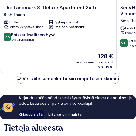
The
Sens
The Landmark 81 Deluxe Apartment Suite
Sens H
Landmark
House
Vinhom
Binh Thanh
81
Saigon
Binh Th
Keittiö
Pyykinpesutilat
Deluxe
–
Lemmikkiystävällinen
Ilmainen pysäköinti
Apartment
Service
Lentok
Pyykin
Suite
Apartme
9.6
Poikkeuksellisen hyvä
9,6
Binh
in
kautta
125 arvostelua
9.0
Upe
9,0
Thanh
Vinhom
10,
kautta
245 
Central
Poikkeuksellisen
10,
Hinta
128 €
Park
hyvä,
Upea,
on
Binh
125
245
sisältää verot ja maksut
128 €
Thanh
arvostelua
15.8.–16.8.
arvostel
Vertaile samankaltaisiin majoituspaikkoihin
Kirjaudu sisään nähdäksesi käytettävissä olevat alennukset ja
edut. Lisää uusia, palkitsevia seikkailuja!
Kirjaudu sisään
Liity, se on ilmaista
Tietoja alueesta