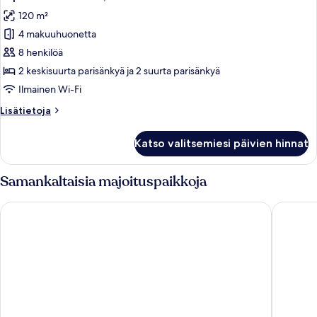
kaikki
120 m²
huonetyypin
4 makuuhuonetta
Superior-
huoneisto,
8 henkilöä
4
2 keskisuurta parisänkyä ja 2 suurta parisänkyä
makuuhuonetta
Ilmainen Wi-Fi
kuvat
Lisätietoja
Lisätietoja
huoneesta
Superior-
Katso valitsemiesi päivien hinnat
huoneisto,
4
makuuhuonetta
Samankaltaisia majoituspaikkoja
The Landmark 81 Deluxe Apartment Suite
Sens Hou