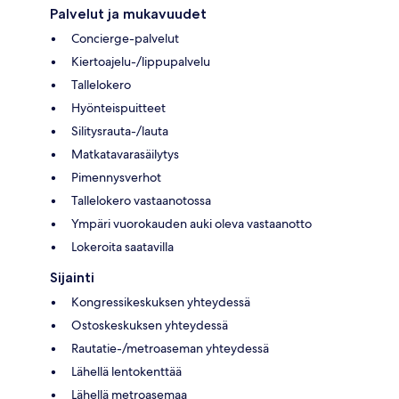
Palvelut ja mukavuudet
Concierge-palvelut
Kiertoajelu-/lippupalvelu
Tallelokero
Hyönteispuitteet
Silitysrauta-/lauta
Matkatavarasäilytys
Pimennysverhot
Tallelokero vastaanotossa
Ympäri vuorokauden auki oleva vastaanotto
Lokeroita saatavilla
Sijainti
Kongressikeskuksen yhteydessä
Ostoskeskuksen yhteydessä
Rautatie-/metroaseman yhteydessä
Lähellä lentokenttää
Lähellä metroasemaa