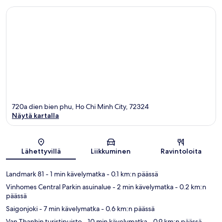
720a dien bien phu, Ho Chi Minh City, 72324
Näytä kartalla
Kartta
Lähettyvillä
Liikkuminen
Ravintoloita
Landmark 81
- 1 min kävelymatka
- 0.1 km:n päässä
Vinhomes Central Parkin asuinalue
- 2 min kävelymatka
- 0.2 km:n
päässä
Saigonjoki
- 7 min kävelymatka
- 0.6 km:n päässä
Van Thanhin turistipuisto
- 10 min kävelymatka
- 0.9 km:n päässä