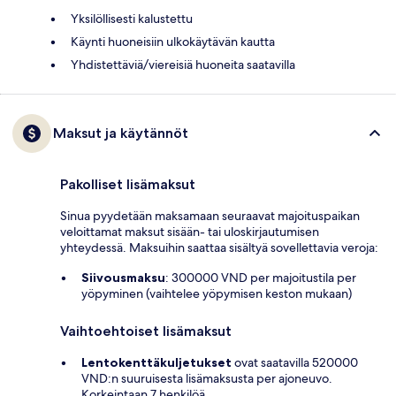
Yksilöllisesti kalustettu
Käynti huoneisiin ulkokäytävän kautta
Yhdistettäviä/viereisiä huoneita saatavilla
Maksut ja käytännöt
Pakolliset lisämaksut
Sinua pyydetään maksamaan seuraavat majoituspaikan
veloittamat maksut sisään- tai uloskirjautumisen
yhteydessä. Maksuihin saattaa sisältyä sovellettavia veroja:
Siivousmaksu
: 300000 VND per majoitustila per
yöpyminen (vaihtelee yöpymisen keston mukaan)
Vaihtoehtoiset lisämaksut
Lentokenttäkuljetukset
ovat saatavilla 520000
VND:n suuruisesta lisämaksusta per ajoneuvo.
Korkeintaan 7 henkilöä.