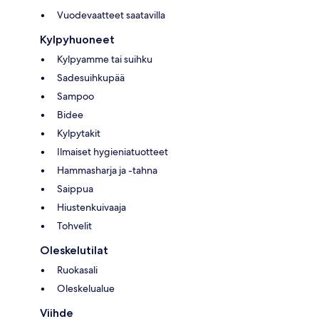
Vuodevaatteet saatavilla
Kylpyhuoneet
Kylpyamme tai suihku
Sadesuihkupää
Sampoo
Bidee
Kylpytakit
Ilmaiset hygieniatuotteet
Hammasharja ja -tahna
Saippua
Hiustenkuivaaja
Tohvelit
Oleskelutilat
Ruokasali
Oleskelualue
Viihde