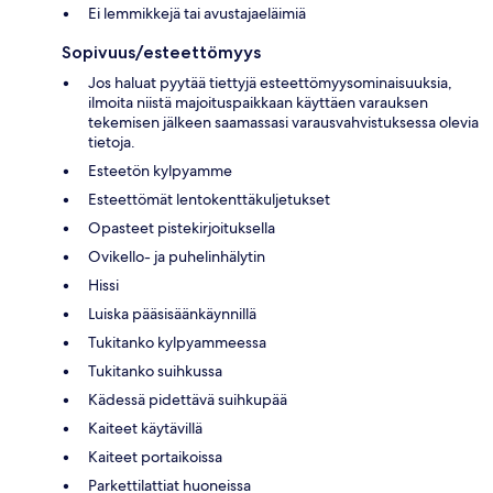
Ei lemmikkejä tai avustajaeläimiä
Sopivuus/esteettömyys
Jos haluat pyytää tiettyjä esteettömyysominaisuuksia,
ilmoita niistä majoituspaikkaan käyttäen varauksen
tekemisen jälkeen saamassasi varausvahvistuksessa olevia
tietoja.
Esteetön kylpyamme
Esteettömät lentokenttäkuljetukset
Opasteet pistekirjoituksella
Ovikello- ja puhelinhälytin
Hissi
Luiska pääsisäänkäynnillä
Tukitanko kylpyammeessa
Tukitanko suihkussa
Kädessä pidettävä suihkupää
Kaiteet käytävillä
Kaiteet portaikoissa
Parkettilattiat huoneissa