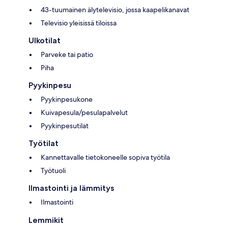
43-tuumainen älytelevisio, jossa kaapelikanavat
Televisio yleisissä tiloissa
Ulkotilat
Parveke tai patio
Piha
Pyykinpesu
Pyykinpesukone
Kuivapesula/pesulapalvelut
Pyykinpesutilat
Työtilat
Kannettavalle tietokoneelle sopiva työtila
Työtuoli
Ilmastointi ja lämmitys
Ilmastointi
Lemmikit