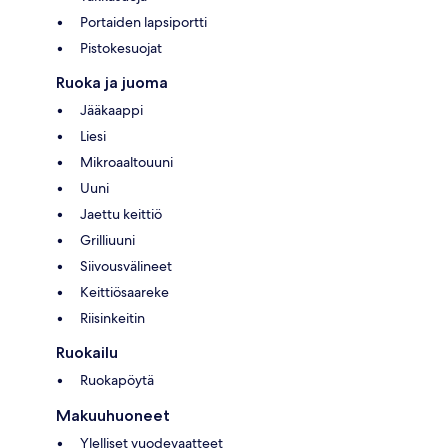
Portaiden lapsiportti
Pistokesuojat
Ruoka ja juoma
Jääkaappi
Liesi
Mikroaaltouuni
Uuni
Jaettu keittiö
Grilliuuni
Siivousvälineet
Keittiösaareke
Riisinkeitin
Ruokailu
Ruokapöytä
Makuuhuoneet
Ylelliset vuodevaatteet