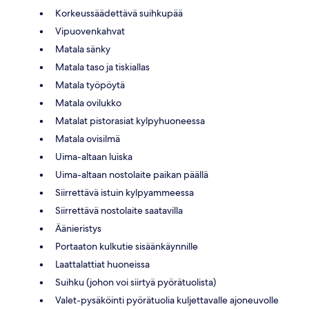
Korkeussäädettävä suihkupää
Vipuovenkahvat
Matala sänky
Matala taso ja tiskiallas
Matala työpöytä
Matala ovilukko
Matalat pistorasiat kylpyhuoneessa
Matala ovisilmä
Uima-altaan luiska
Uima-altaan nostolaite paikan päällä
Siirrettävä istuin kylpyammeessa
Siirrettävä nostolaite saatavilla
Äänieristys
Portaaton kulkutie sisäänkäynnille
Laattalattiat huoneissa
Suihku (johon voi siirtyä pyörätuolista)
Valet-pysäköinti pyörätuolia kuljettavalle ajoneuvolle