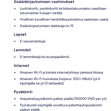
Sisäänkirjautumisen vaatimukset
Luottokortti, pankkikortti tai käteistakuumaksu vaaditaan
satunnaisten kulujen varalta
Virallinen kuvallinen henkilöllisyystodistus saatetaan vaatia
Sisäänkirjautumisen alaikäraja on 15
Lapset
Ei vauvansänkyjä
Lemmikit
Ei lemmikkejä tai avustajaeläimiä
Internet
Ilmainen Wi-Fi ja kiinteä internetyhteys yleisissä tiloissa
Ilmainen Wi-Fi huoneissa (nopeus: 500+ Mbit/s (yli 6
käyttäjälle tai yli 10 laitteelle))
Pysäköinti
Itsepalvelupysäköinti paikan päällä (150000 VND per yö)
Pyörätuolin käyttäjille soveltuva pakettiautopysäköinti
paikan päällä