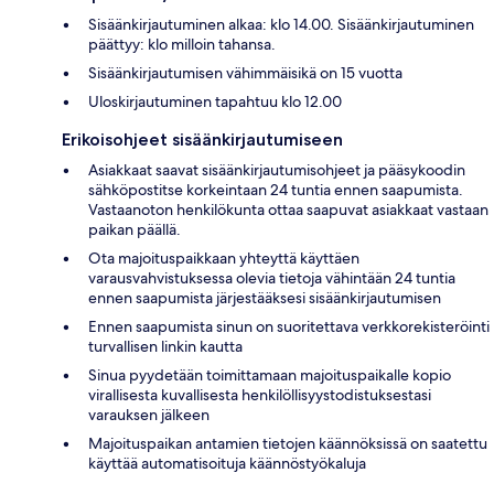
Sisäänkirjautuminen alkaa: klo 14.00. Sisäänkirjautuminen
päättyy: klo milloin tahansa.
Sisäänkirjautumisen vähimmäisikä on 15 vuotta
Uloskirjautuminen tapahtuu klo 12.00
Erikoisohjeet sisäänkirjautumiseen
Asiakkaat saavat sisäänkirjautumisohjeet ja pääsykoodin
sähköpostitse korkeintaan 24 tuntia ennen saapumista.
Vastaanoton henkilökunta ottaa saapuvat asiakkaat vastaan
paikan päällä.
Ota majoituspaikkaan yhteyttä käyttäen
varausvahvistuksessa olevia tietoja vähintään 24 tuntia
ennen saapumista järjestääksesi sisäänkirjautumisen
Ennen saapumista sinun on suoritettava verkkorekisteröinti
turvallisen linkin kautta
Sinua pyydetään toimittamaan majoituspaikalle kopio
virallisesta kuvallisesta henkilöllisyystodistuksestasi
varauksen jälkeen
Majoituspaikan antamien tietojen käännöksissä on saatettu
käyttää automatisoituja käännöstyökaluja