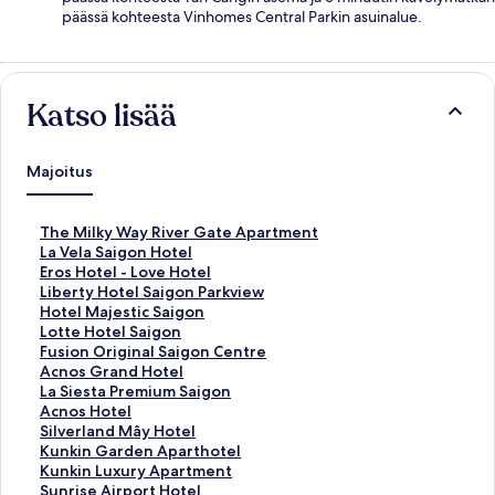
päässä kohteesta Vinhomes Central Parkin asuinalue.
Katso lisää
Majoitus
K
The Milky Way River Gate Apartment
o
K
La Vela Saigon Hotel
h
o
K
Eros Hotel - Love Hotel
t
h
o
K
Liberty Hotel Saigon Parkview
e
t
h
o
K
Hotel Majestic Saigon
e
e
t
h
o
K
Lotte Hotel Saigon
n
e
e
t
h
o
K
Fusion Original Saigon Centre
T
n
e
e
t
h
o
K
Acnos Grand Hotel
h
L
n
e
e
t
h
o
K
La Siesta Premium Saigon
e
a
E
n
e
e
t
h
o
K
Acnos Hotel
M
V
r
L
n
e
e
t
h
o
K
Silverland Mây Hotel
i
e
o
i
H
n
e
e
t
h
o
K
Kunkin Garden Aparthotel
l
l
s
b
o
L
n
e
e
t
h
o
K
Kunkin Luxury Apartment
k
a
H
e
t
o
F
n
e
e
t
h
o
K
Sunrise Airport Hotel