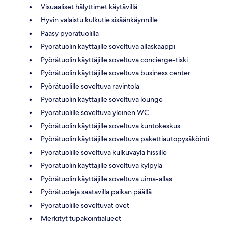
Visuaaliset hälyttimet käytävillä
Hyvin valaistu kulkutie sisäänkäynnille
Pääsy pyörätuolilla
Pyörätuolin käyttäjille soveltuva allaskaappi
Pyörätuolin käyttäjille soveltuva concierge-tiski
Pyörätuolin käyttäjille soveltuva business center
Pyörätuolille soveltuva ravintola
Pyörätuolin käyttäjille soveltuva lounge
Pyörätuolille soveltuva yleinen WC
Pyörätuolin käyttäjille soveltuva kuntokeskus
Pyörätuolin käyttäjille soveltuva pakettiautopysäköinti
Pyörätuolille soveltuva kulkuväylä hissille
Pyörätuolin käyttäjille soveltuva kylpylä
Pyörätuolin käyttäjille soveltuva uima-allas
Pyörätuoleja saatavilla paikan päällä
Pyörätuolille soveltuvat ovet
Merkityt tupakointialueet