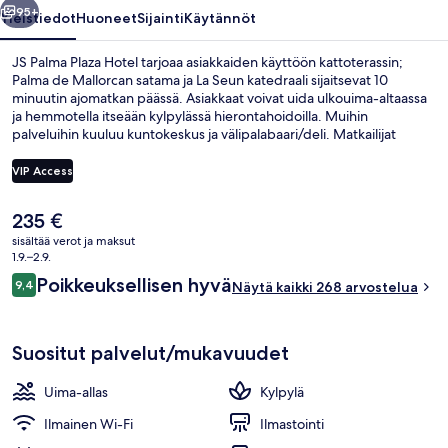
95+
Yleistiedot
Huoneet
Sijainti
Käytännöt
JS Palma Plaza Hotel tarjoaa asiakkaiden käyttöön kattoterassin;
Palma de Mallorcan satama ja La Seun katedraali sijaitsevat 10
minuutin ajomatkan päässä. Asiakkaat voivat uida ulkouima-altaassa
ja hemmotella itseään kylpylässä hierontahoidoilla. Muihin
palveluihin kuuluu kuntokeskus ja välipalabaari/deli. Matkailijat
arvostavat suuresti majoituspaikan avuliasta henkilökuntaa.
VIP Access
Nykyinen
235 €
Ravintola
hinta
sisältää verot ja maksut
on
1.9.–2.9.
235 €
Arvostelut
Poikkeuksellisen hyvä
9,4
Näytä kaikki 268 arvostelua
9,4 kautta 10.
Suositut palvelut/mukavuudet
Uima-allas
Kylpylä
Ilmainen Wi-Fi
Ilmastointi