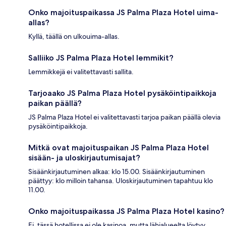
Onko majoituspaikassa JS Palma Plaza Hotel uima-
allas?
Kyllä, täällä on ulkouima-allas.
Salliiko JS Palma Plaza Hotel lemmikit?
Lemmikkejä ei valitettavasti sallita.
Tarjoaako JS Palma Plaza Hotel pysäköintipaikkoja
paikan päällä?
JS Palma Plaza Hotel ei valitettavasti tarjoa paikan päällä olevia
pysäköintipaikkoja.
Mitkä ovat majoituspaikan JS Palma Plaza Hotel
sisään- ja uloskirjautumisajat?
Sisäänkirjautuminen alkaa: klo 15.00. Sisäänkirjautuminen
päättyy: klo milloin tahansa. Uloskirjautuminen tapahtuu klo
11.00.
Onko majoituspaikassa JS Palma Plaza Hotel kasino?
Ei, tässä hotellissa ei ole kasinoa, mutta lähialueelta löytyy