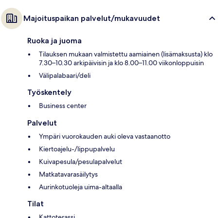
Majoituspaikan palvelut/mukavuudet
Ruoka ja juoma
Tilauksen mukaan valmistettu aamiainen (lisämaksusta) klo
7.30–10.30 arkipäivisin ja klo 8.00–11.00 viikonloppuisin
Välipalabaari/deli
Työskentely
Business center
Palvelut
Ympäri vuorokauden auki oleva vastaanotto
Kiertoajelu-/lippupalvelu
Kuivapesula/pesulapalvelut
Matkatavarasäilytys
Aurinkotuoleja uima-altaalla
Tilat
Kattoterassi