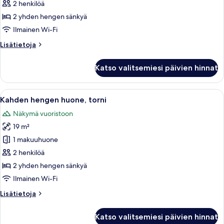
huone,
2 henkilöä
parveke
2 yhden hengen sänkyä
kuvat
Ilmainen Wi-Fi
Lisätietoja
Lisätietoja
huoneesta
Kahden
Katso valitsemiesi päivien hinnat
hengen
huone,
parveke
Avaa
Hotellihuone, jossa on kaksi sänkyä, ty
11
Kahden hengen huone, torni
kaikki
Näkymä vuoristoon
huonetyypin
19 m²
Kahden
hengen
1 makuuhuone
huone,
2 henkilöä
torni
2 yhden hengen sänkyä
kuvat
Ilmainen Wi-Fi
Lisätietoja
Lisätietoja
huoneesta
Kahden
Katso valitsemiesi päivien hinnat
hengen