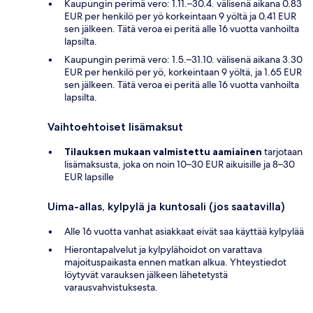
Kaupungin perimä vero: 1.11.–30.4. välisenä aikana 0.83
EUR per henkilö per yö korkeintaan 9 yöltä ja 0.41 EUR
sen jälkeen. Tätä veroa ei peritä alle 16 vuotta vanhoilta
lapsilta.
Kaupungin perimä vero: 1.5.–31.10. välisenä aikana 3.30
EUR per henkilö per yö, korkeintaan 9 yöltä, ja 1.65 EUR
sen jälkeen. Tätä veroa ei peritä alle 16 vuotta vanhoilta
lapsilta.
Vaihtoehtoiset lisämaksut
Tilauksen mukaan valmistettu aamiainen
tarjotaan
lisämaksusta, joka on noin 10–30 EUR aikuisille ja 8–30
EUR lapsille
Uima-allas, kylpylä ja kuntosali (jos saatavilla)
Alle 16 vuotta vanhat asiakkaat eivät saa käyttää kylpylää
Hierontapalvelut ja kylpylähoidot on varattava
majoituspaikasta ennen matkan alkua. Yhteystiedot
löytyvät varauksen jälkeen lähetetystä
varausvahvistuksesta.