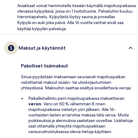
Asiakkaat voivat hemmotella itseään käymällä majoituspaikassa
olevassa kylpylässä, jossa on 1 hoitohuone. Palveluihin kuuluu
hierontapalvelu. Kylpylästä löytyy sauna ja poreallas.
Kylpylä on auki joka päivä. Alle 16 vuotta vanhat eivät saa
käyttää kylpylän palveluja.
Maksut ja käytännöt
Pakolliset lisämaksut
Sinua pyydetään maksamaan seuraavat majoituspaikan
veloittamat maksut sisään- tai uloskirjautumisen
yhteydessä. Maksuihin saattaa sisältyä sovellettavia veroja:
Paikallishallinto perii majoituspaikassa maksettavan
veron
. Vero on 50 % vähemmän 8:nnen
majoituspaikassa vietetyn yön jälkeen. Alle 16-
vuotiaiden lasten ei tarvitse maksaa tätä veroa. Muita
poikkeuksia ja alennuksia saatetaan soveltaa. Lisätietoja
saat ottamalla yhteyttä majoituspaikkaan
varausvahvistuksessa olevia tietoja käyttäen.