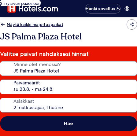
Siirry sivun pääosioon
Hanki sovellus
Näytä kaikki majoituspaikat
JS Palma Plaza Hotel
Valitse päivät nähdäksesi hinnat
Minne olet menossa?
Päivämäärät
Asiakkaat
Hae