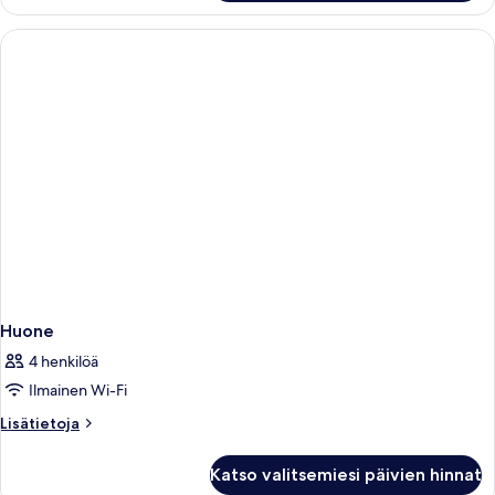
Huone
4 henkilöä
Ilmainen Wi-Fi
Lisätietoja
Lisätietoja
huoneesta
Huone
Katso valitsemiesi päivien hinnat