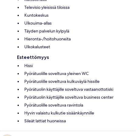
Televisio yleisissä tiloissa
Kuntokeskus
Ulkouima-allas
Täyden palvelun kylpylä
Hieronta-/hoitohuoneita
Ulkokalusteet
Esteettömyys
Hissi
Pyörätuolille soveltuva yleinen WC
Pyörätuolille soveltuva kulkuväylä hissille
Pyörätuolin käyttäjille soveltuva vastaanottotiski
Pyörätuolin käyttäjille soveltuva business center
Pyörätuolille soveltuva ravintola
Hyvin valaistu kulkutie sisäänkäynnille
Sileät lattiat huoneissa