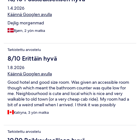
1.4.2026
Käännä Googlen avulla
Dejlig morgenmad
Bjørn, 2 yön matka
Tarkistettu arvostelu
8/10 Erittäin hyvä
1.8.2026
Käännä Googlen avulla
Good hotel and good size room. Was given an accessible room
though which meant the bathroom counter was quite low for
me. Neighbourhood is cute and local which is nice and very
walkable to old town (or a very cheap cab ride). My room had a
bit of a weird smell when I arrived. I think it was possibly
because it was over the restaurant? The lighting in the room is
Katryna, 3 yön matka
slightly strange you can’t control all the light through the switch
at the side of the bed and you have to press the light to the
bathroom for five second before it comes on.
Tarkistettu arvostelu