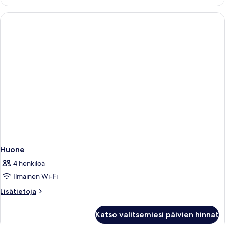
Huone
4 henkilöä
Ilmainen Wi-Fi
Lisätietoja
Lisätietoja
huoneesta
Huone
Katso valitsemiesi päivien hinnat