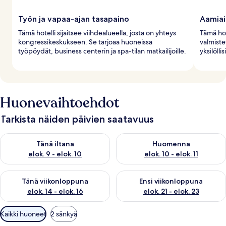
Työn ja vapaa-ajan tasapaino
Aamiai
Tämä hotelli sijaitsee viihdealueella, josta on yhteys
Tämä hot
kongressikeskukseen. Se tarjoaa huoneissa
valmistet
työpöydät, business centerin ja spa-tilan matkailijoille.
yksilölli
Huonevaihtoehdot
Tarkista näiden päivien saatavuus
Tarkista tämän illan saatavuus elok. 9 - elok. 10
Tarkista huomisen saatavuus elo
Tänä iltana
Huomenna
elok. 9 - elok. 10
elok. 10 - elok. 11
Tarkista tämän viikonlopun saatavuus elok. 14 - elok. 16
Tarkista ensi viikonlopun saata
Tänä viikonloppuna
Ensi viikonloppuna
elok. 14 - elok. 16
elok. 21 - elok. 23
Huoneille
Kaikki huoneet
2 sänkyä
saatavilla