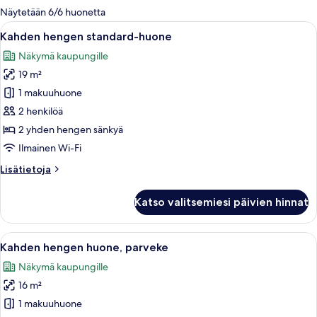
olevia
Näytetään 6/6 huonetta
suodattimia
Avaa
Hotellihuone, jossa on suuri sänky, työp
11
Kahden hengen standard-huone
kaikki
Näkymä kaupungille
huonetyypin
19 m²
Kahden
hengen
1 makuuhuone
standard-
2 henkilöä
huone
2 yhden hengen sänkyä
kuvat
Ilmainen Wi-Fi
Lisätietoja
Lisätietoja
huoneesta
Kahden
Katso valitsemiesi päivien hinnat
hengen
standard-
huone
Avaa
Parvekkeella on rottinkituoleja ja pie
14
Kahden hengen huone, parveke
kaikki
Näkymä kaupungille
huonetyypin
16 m²
Kahden
hengen
1 makuuhuone