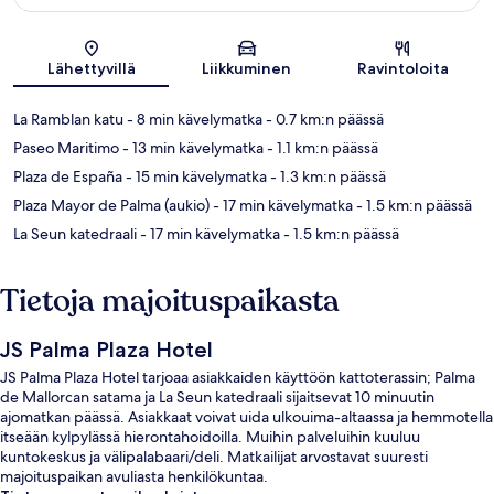
Kartta
Lähettyvillä
Liikkuminen
Ravintoloita
La Ramblan katu
- 8 min kävelymatka
- 0.7 km:n päässä
Paseo Maritimo
- 13 min kävelymatka
- 1.1 km:n päässä
Plaza de España
- 15 min kävelymatka
- 1.3 km:n päässä
Plaza Mayor de Palma (aukio)
- 17 min kävelymatka
- 1.5 km:n päässä
La Seun katedraali
- 17 min kävelymatka
- 1.5 km:n päässä
Tietoja majoituspaikasta
JS Palma Plaza Hotel
JS Palma Plaza Hotel tarjoaa asiakkaiden käyttöön kattoterassin; Palma
de Mallorcan satama ja La Seun katedraali sijaitsevat 10 minuutin
ajomatkan päässä. Asiakkaat voivat uida ulkouima-altaassa ja hemmotella
itseään kylpylässä hierontahoidoilla. Muihin palveluihin kuuluu
kuntokeskus ja välipalabaari/deli. Matkailijat arvostavat suuresti
majoituspaikan avuliasta henkilökuntaa.