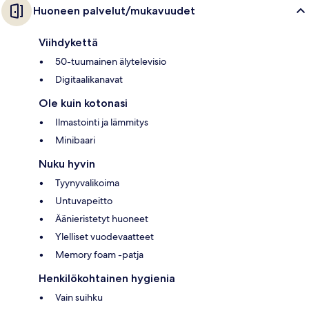
Huoneen palvelut/mukavuudet
Viihdykettä
50-tuumainen älytelevisio
Digitaalikanavat
Ole kuin kotonasi
Ilmastointi ja lämmitys
Minibaari
Nuku hyvin
Tyynyvalikoima
Untuvapeitto
Äänieristetyt huoneet
Ylelliset vuodevaatteet
Memory foam -patja
Henkilökohtainen hygienia
Vain suihku