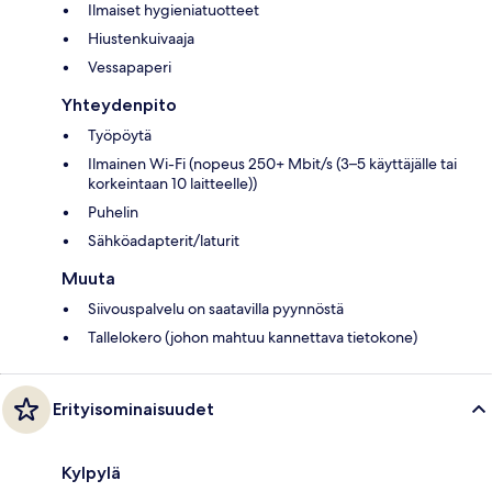
Ilmaiset hygieniatuotteet
Hiustenkuivaaja
Vessapaperi
Yhteydenpito
Työpöytä
Ilmainen Wi-Fi (nopeus 250+ Mbit/s (3–5 käyttäjälle tai
korkeintaan 10 laitteelle))
Puhelin
Sähköadapterit/laturit
Muuta
Siivouspalvelu on saatavilla pyynnöstä
Tallelokero (johon mahtuu kannettava tietokone)
Erityisominaisuudet
Kylpylä