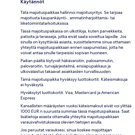
Käytännöt
Tätä majoituspaikkaa hallinnoi majoitusyritys. Se tarjoaa
majoitusta kaupankäynti-, ammatinharjoittamis- tai
liiketoimintatarkoituksissa.
Tässä majoituspaikassa on ulkotiloja, kuten parvekkeita,
patioita ja terasseja, jotka eivät saata soveltua lapsille. Jos
sinulla on kysyttävää asiasta, suosittelemme sinua ottamaan
yhteyttä majoituspaikkaan ennen saapumistasi, jotta he
voivat antaa sinulle tarpeisiisi sopivan huoneen.
Paikan päältä löytyvät häkävaroitin, palosammutin,
palovaroitin, turvajärjestelmä, ensiapupakkaus ja
ulkovalaistus takaavat asiakkaiden turvallisuuden.
Tämä majoituspaikka hyväksyy luottokortit. Käteismaksuja
ei hyväksytä.
Hyväksytyt luottokortit: Visa, Mastercard ja American
Express
Kansallisten määräysten vuoksi käteismaksut eivät voi ylittää
1000 EUR:n suuruista summaa tässä majoituspaikassa. Saat
lisätietoja asiasta ottamalla yhteyttä majoituspaikkaan
varausvahvistuksessa olevien tietojen avulla.
Jos peruutat varauksesi, sinua koskee majoittajan