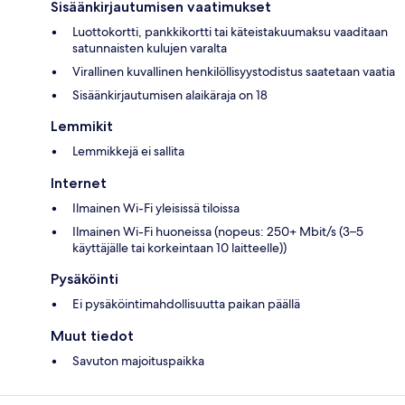
Sisäänkirjautumisen vaatimukset
Luottokortti, pankkikortti tai käteistakuumaksu vaaditaan
satunnaisten kulujen varalta
Virallinen kuvallinen henkilöllisyystodistus saatetaan vaatia
Sisäänkirjautumisen alaikäraja on 18
Lemmikit
Lemmikkejä ei sallita
Internet
Ilmainen Wi-Fi yleisissä tiloissa
Ilmainen Wi-Fi huoneissa (nopeus: 250+ Mbit/s (3–5
käyttäjälle tai korkeintaan 10 laitteelle))
Pysäköinti
Ei pysäköintimahdollisuutta paikan päällä
Muut tiedot
Savuton majoituspaikka