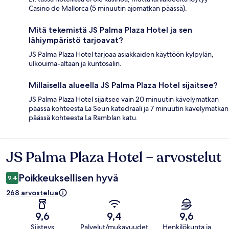
Casino de Mallorca (5 minuutin ajomatkan päässä).
Mitä tekemistä JS Palma Plaza Hotel ja sen
lähiympäristö tarjoavat?
JS Palma Plaza Hotel tarjoaa asiakkaiden käyttöön kylpylän,
ulkouima-altaan ja kuntosalin.
Millaisella alueella JS Palma Plaza Hotel sijaitsee?
JS Palma Plaza Hotel sijaitsee vain 20 minuutin kävelymatkan
päässä kohteesta La Seun katedraali ja 7 minuutin kävelymatkan
päässä kohteesta La Ramblan katu.
JS Palma Plaza Hotel – arvostelut
Arvostelut
Poikkeuksellisen hyvä
9,4
268 arvostelua
9,6
9,4
9,6
Siisteys
Palvelut/mukavuudet
Henkilökunta ja