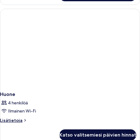
huone,
torni
Huone
4 henkilöä
Ilmainen Wi-Fi
Lisätietoja
Lisätietoja
huoneesta
Huone
Katso valitsemiesi päivien hinnat