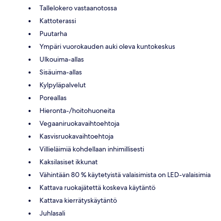
Tallelokero vastaanotossa
Kattoterassi
Puutarha
Ympäri vuorokauden auki oleva kuntokeskus
Ulkouima-allas
Sisäuima-allas
Kylpyläpalvelut
Poreallas
Hieronta-/hoitohuoneita
Vegaaniruokavaihtoehtoja
Kasvisruokavaihtoehtoja
Villieläimiä kohdellaan inhimillisesti
Kaksilasiset ikkunat
Vähintään 80 % käytetyistä valaisimista on LED-valaisimia
Kattava ruokajätettä koskeva käytäntö
Kattava kierrätyskäytäntö
Juhlasali