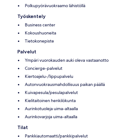
Polkupyörävuokraamo lähistöllä
Työskentely
Business center
Kokoushuoneita
Tietokonepiste
Palvelut
Ympäri vuorokauden auki oleva vastaanotto
Concierge-palvelut
Kiertoajelu-/lippupalvelu
Autonvuokrausmahdollisuus paikan päällä
Kuivapesula/pesulapalvelut
Kielitaitoinen henkilökunta
Aurinkotuoleja uima-altaalla
Aurinkovarjoja uima-altaalla
Tilat
Pankkiautomaatti/pankkipalvelut