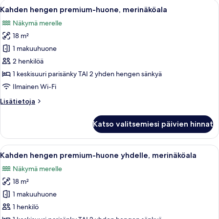
Avaa
Moderni hotellihuone, jossa on sänky,
5
Kahden hengen premium-huone, merinäköala
kaikki
Näkymä merelle
huonetyypin
18 m²
Kahden
hengen
1 makuuhuone
premium-
2 henkilöä
huone,
1 keskisuuri parisänky TAI 2 yhden hengen sänkyä
merinäköala
Ilmainen Wi-Fi
kuvat
Lisätietoja
Lisätietoja
huoneesta
Kahden
Katso valitsemiesi päivien hinnat
hengen
premium-
huone,
Avaa
Moderni hotellihuone, jossa on sänky,
5
merinäköala
Kahden hengen premium-huone yhdelle, merinäköala
kaikki
Näkymä merelle
huonetyypin
18 m²
Kahden
hengen
1 makuuhuone
premium-
1 henkilö
huone