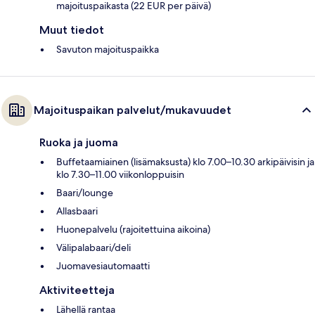
majoituspaikasta (22 EUR per päivä)
Muut tiedot
Savuton majoituspaikka
Majoituspaikan palvelut/mukavuudet
Ruoka ja juoma
Buffetaamiainen (lisämaksusta) klo 7.00–10.30 arkipäivisin ja
klo 7.30–11.00 viikonloppuisin
Baari/lounge
Allasbaari
Huonepalvelu (rajoitettuina aikoina)
Välipalabaari/deli
Juomavesiautomaatti
Aktiviteetteja
Lähellä rantaa