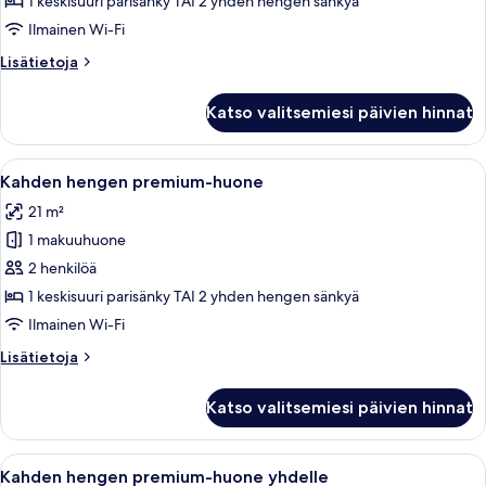
1 keskisuuri parisänky TAI 2 yhden hengen sänkyä
yhdelle,
Ilmainen Wi-Fi
merinäköala
Lisätietoja
Lisätietoja
kuvat
huoneesta
Kahden
Katso valitsemiesi päivien hinnat
hengen
premium-
huone
Avaa
Moderni hotellihuone, jossa on sänky, t
4
yhdelle,
Kahden hengen premium-huone
kaikki
merinäköala
21 m²
huonetyypin
1 makuuhuone
Kahden
hengen
2 henkilöä
premium-
1 keskisuuri parisänky TAI 2 yhden hengen sänkyä
huone
Ilmainen Wi-Fi
kuvat
Lisätietoja
Lisätietoja
huoneesta
Kahden
Katso valitsemiesi päivien hinnat
hengen
premium-
huone
Avaa
Moderni hotellihuone, jossa on sänky, t
4
Kahden hengen premium-huone yhdelle