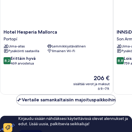
Hotel
INNSiD
Hotel Hesperia Mallorca
INNSiD
Hesperia
by
Portopí
Son Ar
Mallorca
Meliá
Uima-allas
Lemmikkiystävällinen
Uima-a
Portopí
Palma
Pysäköinti saatavilla
Ilmainen Wi-Fi
Pysäköi
Bosque
Son
8.2
8.8
Erittäin hyvä
Lois
8,2
8,8
Armada
kautta
kautta
469 arvostelua
759 a
10,
10,
Erittäin
Loistava,
Hinta
206 €
hyvä,
759
on
sisältää verot ja maksut
469
arvostel
206 €
6.9.–7.9.
arvostelua
Vertaile samankaltaisiin majoituspaikkoihin
Kirjaudu sisään nähdäksesi käytettävissä olevat alennukset ja
edut. Lisää uusia, palkitsevia seikkailuja!