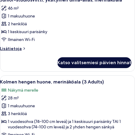
kaikki
Children)
46 m²
huonetyypin
1 makuuhuone
Junior-
studiosviitti,
2 henkilöä
yksityinen
1 keskisuuri parisänky
uima-
Ilmainen Wi-Fi
allas,
Lisätietoja
Lisätietoja
merinäköala
huoneesta
kuvat
Junior-
Katso valitsemiesi päivien hinnat
studiosviitti,
yksityinen
uima-
Avaa
Hotellihuone, jossa on suuri sänky, ka
6
allas,
Kolmen hengen huone, merinäköala (3 Adults)
kaikki
merinäköala
Näkymä merelle
huonetyypin
28 m²
Kolmen
hengen
1 makuuhuone
huone,
3 henkilöä
merinäköala
1 vuodesohva (74–100 cm leveä) ja 1 keskisuuri parisänky TAI 1
(3
vuodesohva (74–100 cm leveä) ja 2 yhden hengen sänkyä
Adults)
Ilmainen Wi-Fi