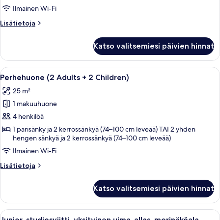
Adults)
Ilmainen Wi-Fi
kuvat
Lisätietoja
Lisätietoja
huoneesta
Kolmen
Katso valitsemiesi päivien hinnat
hengen
huone
(3
Avaa
Hotellihuone, jossa on sänky, työpöytä
10
Adults)
Perhehuone (2 Adults + 2 Children)
kaikki
25 m²
huonetyypin
1 makuuhuone
Perhehuone
(2
4 henkilöä
Adults
1 parisänky ja 2 kerrossänkyä (74–100 cm leveää) TAI 2 yhden
hengen sänkyä ja 2 kerrossänkyä (74–100 cm leveää)
+
2
Ilmainen Wi-Fi
Children)
Lisätietoja
Lisätietoja
kuvat
huoneesta
Perhehuone
Katso valitsemiesi päivien hinnat
(2
Adults
+
Avaa
Kattouima-allas, jossa on puinen tera
7
2
Junior-studiosviitti, yksityinen uima-allas, merinäköala