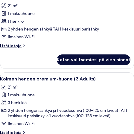
kaikki
21 m²
huonetyypin
1 makuuhuone
Kahden
hengen
1 henkilö
premium-
2 yhden hengen sänkyä TAI 1 keskisuuri parisänky
huone
Ilmainen Wi-Fi
yhdelle
Lisätietoja
Lisätietoja
kuvat
huoneesta
Kahden
Katso valitsemiesi päivien hinnat
hengen
premium-
huone
Avaa
Moderni hotellihuone, jossa on suuri sä
4
yhdelle
Kolmen hengen premium-huone (3 Adults)
kaikki
21 m²
huonetyypin
1 makuuhuone
Kolmen
hengen
3 henkilöä
premium-
2 yhden hengen sänkyä ja 1 vuodesohva (100–125 cm leveä) TAI 1
keskisuuri parisänky ja 1 vuodesohva (100–125 cm leveä)
huone
(3
Ilmainen Wi-Fi
Adults)
Lisätietoja
Lisätietoja