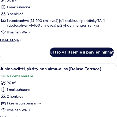
30 m²
Kolmen
Child)
hengen
1 makuuhuone
huone,
3 henkilöä
merinäköala
1 vuodesohva (74–100 cm leveä) ja 1 keskisuuri parisänky TAI 1
(2
vuodesohva (74–100 cm leveä) ja 2 yhden hengen sänkyä
Adults
Ilmainen Wi-Fi
+
Lisätietoja
Lisätietoja
1
huoneesta
Child)
Kolmen
Katso valitsemiesi päivien hinnat
hengen
kuvat
huone,
merinäköala
Avaa
Moderni hotellihuone, jossa on sänky,
7
(2
Junior-sviitti, yksityinen uima-allas (Deluxe Terrace)
kaikki
Adults
Näkymä merelle
+
huonetyypin
1
90 m²
Junior-
Child)
sviitti,
1 makuuhuone
yksityinen
2 henkilöä
uima-
1 keskisuuri parisänky
allas
Ilmainen Wi-Fi
(Deluxe