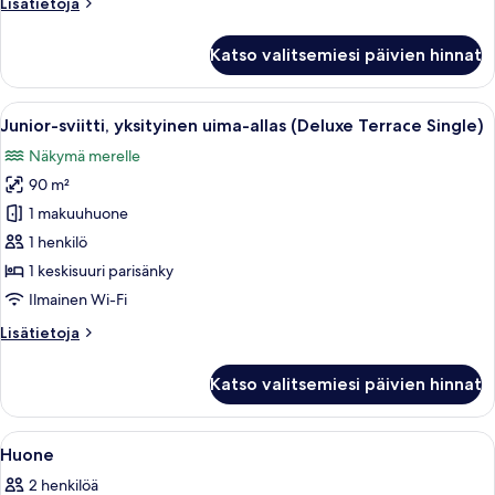
Lisätietoja
Lisätietoja
Terrace)
huoneesta
kuvat
Junior-
Katso valitsemiesi päivien hinnat
sviitti,
yksityinen
uima-
Avaa
Moderni hotellihuone, jossa on sänky,
7
allas
Junior-sviitti, yksityinen uima-allas (Deluxe Terrace Single)
kaikki
(Deluxe
Näkymä merelle
Terrace)
huonetyypin
90 m²
Junior-
sviitti,
1 makuuhuone
yksityinen
1 henkilö
uima-
1 keskisuuri parisänky
allas
Ilmainen Wi-Fi
(Deluxe
Lisätietoja
Lisätietoja
Terrace
huoneesta
Single)
Junior-
Katso valitsemiesi päivien hinnat
kuvat
sviitti,
yksityinen
uima-
Avaa
Hotellihuone, jossa on sänky, työpöytä
12
allas
Huone
kaikki
(Deluxe
2 henkilöä
Terrace
huonetyypin