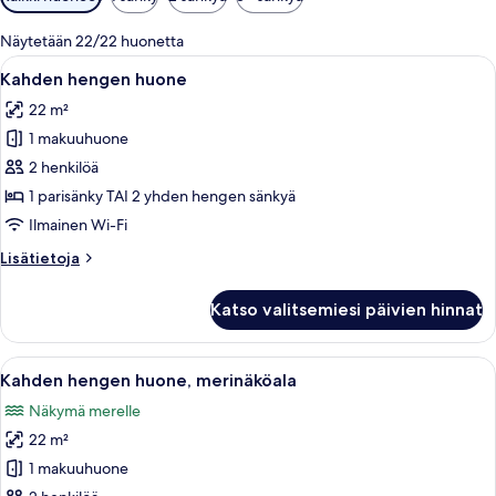
saatavilla
olevia
Näytetään 22/22 huonetta
suodattimia
Avaa
Hotellihuone, jossa on sänky, työpöytä, 
4
Kahden hengen huone
kaikki
22 m²
huonetyypin
1 makuuhuone
Kahden
hengen
2 henkilöä
huone
1 parisänky TAI 2 yhden hengen sänkyä
kuvat
Ilmainen Wi-Fi
Lisätietoja
Lisätietoja
huoneesta
Kahden
Katso valitsemiesi päivien hinnat
hengen
huone
Avaa
Hotellihuone, jossa on suuri sänky, yöp
5
Kahden hengen huone, merinäköala
kaikki
Näkymä merelle
huonetyypin
22 m²
Kahden
hengen
1 makuuhuone
huone,