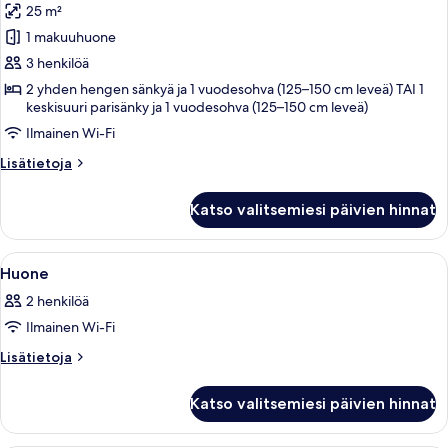
25 m²
(Single
huonetyypin
Use)
1 makuuhuone
Kolmen
hengen
3 henkilöä
huone
2 yhden hengen sänkyä ja 1 vuodesohva (125–150 cm leveä) TAI 1
keskisuuri parisänky ja 1 vuodesohva (125–150 cm leveä)
(2
Adults
Ilmainen Wi-Fi
+
Lisätietoja
Lisätietoja
1
huoneesta
Kolmen
Child)
Katso valitsemiesi päivien hinnat
hengen
kuvat
huone
(2
Avaa
Hotellihuone, jossa on suuri sänky, ka
7
Adults
Huone
kaikki
+
2 henkilöä
1
huonetyypin
Child)
Ilmainen Wi-Fi
Huone
kuvat
Lisätietoja
Lisätietoja
huoneesta
Huone
Katso valitsemiesi päivien hinnat