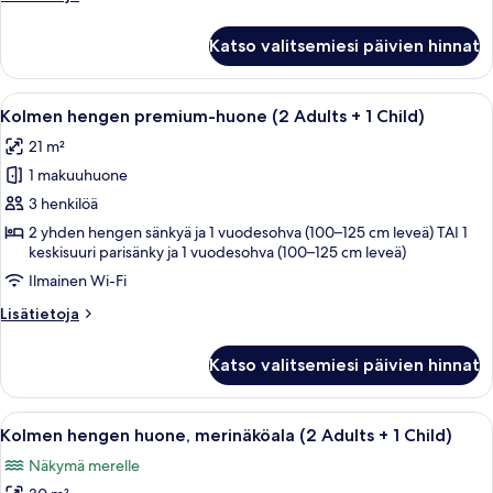
kuvat
huoneesta
Kolmen
Katso valitsemiesi päivien hinnat
hengen
premium-
huone
Avaa
Moderni hotellihuone, jossa on suuri sä
4
(3
Kolmen hengen premium-huone (2 Adults + 1 Child)
kaikki
Adults)
21 m²
huonetyypin
1 makuuhuone
Kolmen
hengen
3 henkilöä
premium-
2 yhden hengen sänkyä ja 1 vuodesohva (100–125 cm leveä) TAI 1
keskisuuri parisänky ja 1 vuodesohva (100–125 cm leveä)
huone
(2
Ilmainen Wi-Fi
Adults
Lisätietoja
Lisätietoja
+
huoneesta
Kolmen
1
Katso valitsemiesi päivien hinnat
hengen
Child)
premium-
kuvat
huone
Avaa
Hotellihuone, jossa on suuri sänky, ka
6
(2
Kolmen hengen huone, merinäköala (2 Adults + 1 Child)
kaikki
Adults
Näkymä merelle
+
huonetyypin
1