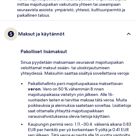
mittaa majoituspaikan vaikutusta yhteen tai useampaan
seuraavista asioista: ympäristö, yhteisö, kulttuuriperintö ja
paikallinen talous.
Maksut ja käytännöt
Pakolliset lisämaksut
Sinua pyydetään maksamaan seuraavat majoituspaikan
veloittamat maksut sisään- tai uloskirjautumisen
yhteydessä. Maksuihin saattaa sisältyä sovellettavia veroja:
Paikallishallinto perii majoituspaikassa maksettavan
veron
. Vero on 50 % vähemmän 8:nnen
majoituspaikassa vietetyn yön jälkeen. Alle 16-
vuotiaiden lasten ei tarvitse maksaa tätä veroa. Muita
poikkeuksia ja alennuksia saatetaan soveltaa. Lisätietoja
saat ottamalla yhteyttä majoituspaikkaan
varausvahvistuksessa olevia tietoja käyttäen.
Kaupungin perimä vero: 1.11.–30.4. välisenä aikana 0.83
EUR per henkilö per yö korkeintaan 9 yöltä ja 0.41 EUR
sen jälkeen. Tätä veroa ei peritä alle 16 vuotta vanhoilta