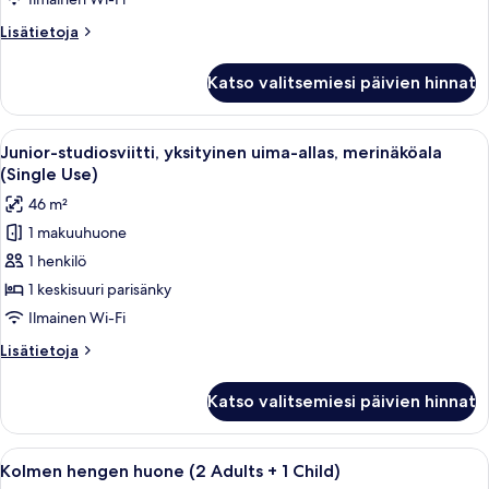
kuvat
Lisätietoja
Lisätietoja
huoneesta
Kolmen
Katso valitsemiesi päivien hinnat
hengen
huone,
merinäköala
Avaa
Kattouima-allas, jossa on puinen tera
7
(3
Junior-studiosviitti, yksityinen uima-allas, merinäköala
kaikki
Adults)
(Single Use)
huonetyypin
46 m²
Junior-
1 makuuhuone
studiosviitti,
1 henkilö
yksityinen
uima-
1 keskisuuri parisänky
allas,
Ilmainen Wi-Fi
merinäköala
Lisätietoja
Lisätietoja
(Single
huoneesta
Use)
Junior-
Katso valitsemiesi päivien hinnat
studiosviitti,
kuvat
yksityinen
uima-
Avaa
Hotellihuone, jossa on suuri sänky, työ
6
allas,
Kolmen hengen huone (2 Adults + 1 Child)
kaikki
merinäköala