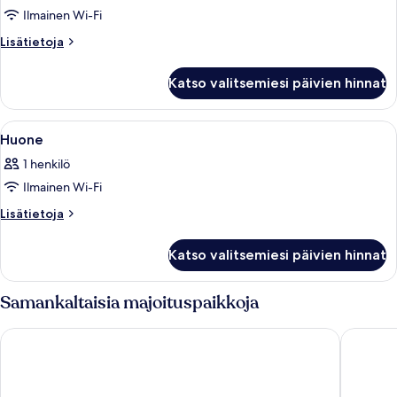
Single)
Ilmainen Wi-Fi
Huone
kuvat
Lisätietoja
Lisätietoja
huoneesta
Huone
Katso valitsemiesi päivien hinnat
Avaa
Hotellihuone, jossa on sänky, työpöytä
7
Huone
kaikki
1 henkilö
huonetyypin
Ilmainen Wi-Fi
Huone
kuvat
Lisätietoja
Lisätietoja
huoneesta
Huone
Katso valitsemiesi päivien hinnat
Samankaltaisia majoituspaikkoja
Hotel Hesperia Mallorca
INNSiDE 