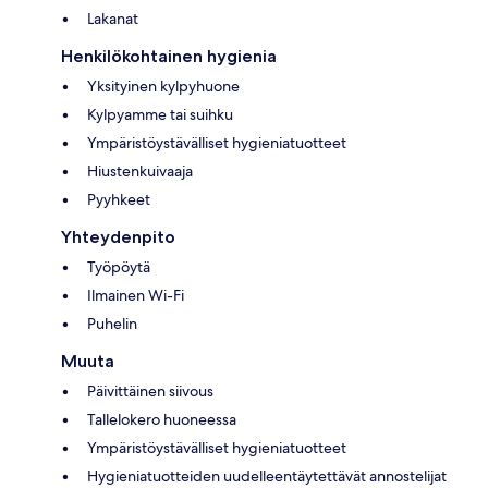
Lakanat
Henkilökohtainen hygienia
Yksityinen kylpyhuone
Kylpyamme tai suihku
Ympäristöystävälliset hygieniatuotteet
Hiustenkuivaaja
Pyyhkeet
Yhteydenpito
Työpöytä
Ilmainen Wi-Fi
Puhelin
Muuta
Päivittäinen siivous
Tallelokero huoneessa
Ympäristöystävälliset hygieniatuotteet
Hygieniatuotteiden uudelleentäytettävät annostelijat