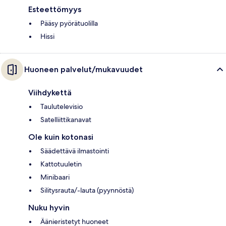
Esteettömyys
Pääsy pyörätuolilla
Hissi
Huoneen palvelut/mukavuudet
Viihdykettä
Taulutelevisio
Satelliittikanavat
Ole kuin kotonasi
Säädettävä ilmastointi
Kattotuuletin
Minibaari
Silitysrauta/-lauta (pyynnöstä)
Nuku hyvin
Äänieristetyt huoneet