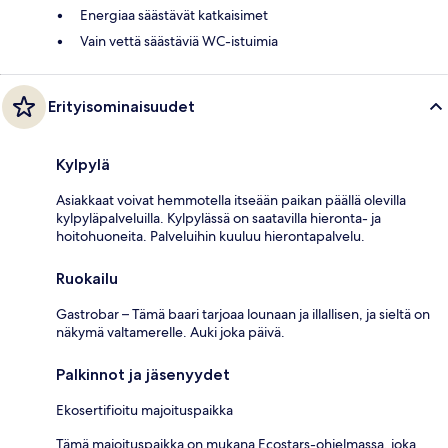
Energiaa säästävät katkaisimet
Vain vettä säästäviä WC-istuimia
Erityisominaisuudet
Kylpylä
Asiakkaat voivat hemmotella itseään paikan päällä olevilla
kylpyläpalveluilla. Kylpylässä on saatavilla hieronta- ja
hoitohuoneita. Palveluihin kuuluu hierontapalvelu.
Ruokailu
Gastrobar – Tämä baari tarjoaa lounaan ja illallisen, ja sieltä on
näkymä valtamerelle. Auki joka päivä.
Palkinnot ja jäsenyydet
Ekosertifioitu majoituspaikka
Tämä majoituspaikka on mukana Ecostars-ohjelmassa, joka