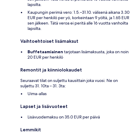
lapsilta.
Kaupungin perimä vero: 1.5.–31.10. välisenä aikana 3.30
EUR per henkilö per yö, korkeintaan 9 yöltä, ja 1.65 EUR
sen jälkeen. Tätä veroa ei peritä alle 16 vuotta vanhoilta
lapsilta.
Vaihtoehtoiset lisämaksut
Buffetaamiainen
tarjotaan lisämaksusta, joka on noin
20 EUR per henkilö
Remontit ja kiinniolokaudet
Seuraavat tilat on suljettu kausittain joka vuosi. Ne on
suljettu 31. 10ta – 31. 3ta:
Uima-allas
Lapset ja lisävuoteet
Lisävuodemaksu on 35.0 EUR per päivä
Lemmikit