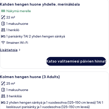
Avaa
Hotellihuone, jossa on suuri sänky, yöp
5
Kahden hengen huone yhdelle, merinäköala
kaikki
Näkymä merelle
huonetyypin
22 m²
Kahden
hengen
1 makuuhuone
huone
1 henkilö
yhdelle,
1 parisänky TAI 2 yhden hengen sänkyä
merinäköala
Ilmainen Wi-Fi
kuvat
Lisätietoja
Lisätietoja
huoneesta
Kahden
Katso valitsemiesi päivien hinnat
hengen
huone
yhdelle,
Avaa
Hotellihuone, jossa on suuri sänky, työ
6
merinäköala
Kolmen hengen huone (3 Adults)
kaikki
25 m²
huonetyypin
1 makuuhuone
Kolmen
hengen
3 henkilöä
huone
2 yhden hengen sänkyä ja 1 vuodesohva (125–150 cm leveä) TAI 1
keskisuuri parisänky ja 1 vuodesohva (125–150 cm leveä)
(3