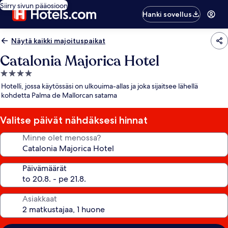
Siirry sivun pääosioon
Hanki sovellus
Näytä kaikki majoituspaikat
Catalonia Majorica Hotel
4.0
tähden
Hotelli, jossa käytössäsi on ulkouima-allas ja joka sijaitsee lähellä
majoituspaikka
kohdetta Palma de Mallorcan satama
Valitse päivät nähdäksesi hinnat
Minne olet menossa?
Päivämäärät
Asiakkaat