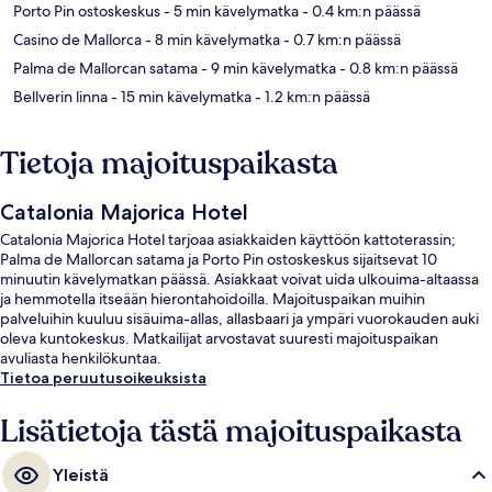
Porto Pin ostoskeskus
- 5 min kävelymatka
- 0.4 km:n päässä
Casino de Mallorca
- 8 min kävelymatka
- 0.7 km:n päässä
Palma de Mallorcan satama
- 9 min kävelymatka
- 0.8 km:n päässä
Bellverin linna
- 15 min kävelymatka
- 1.2 km:n päässä
Tietoja majoituspaikasta
Catalonia Majorica Hotel
Catalonia Majorica Hotel tarjoaa asiakkaiden käyttöön kattoterassin;
Palma de Mallorcan satama ja Porto Pin ostoskeskus sijaitsevat 10
minuutin kävelymatkan päässä. Asiakkaat voivat uida ulkouima-altaassa
ja hemmotella itseään hierontahoidoilla. Majoituspaikan muihin
palveluihin kuuluu sisäuima-allas, allasbaari ja ympäri vuorokauden auki
oleva kuntokeskus. Matkailijat arvostavat suuresti majoituspaikan
avuliasta henkilökuntaa.
Tietoa peruutusoikeuksista
Lisätietoja tästä majoituspaikasta
Yleistä