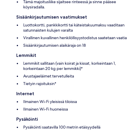
Tämä majoitusliike sijaitsee rinteessä ja sinne pääsee
köysiradalla.
Sisäänkirjautumisen vaatimukset
Luottokortti, pankkikortti tai käteistakuumaksu vaaditaan
satunnaisten kulujen varalta
Virallinen kuvallinen henkilöllisyystodistus saatetaan vaatia
Sisäänkirjautumisen alaikäraja on 18
Lemmikit
Lemmikit sallitaan (vain koirat ja kissat, korkeintaan 1,
korkeintaan 20 kg per lemmikki)*
Avustajaeläimet tervetulleita
Tietyin rajoituksin*
Internet
Ilmainen Wi-Fi yleisissä tiloissa
Ilmainen Wi-Fi huoneissa
Pysäköinti
Pysäköinti saatavilla 100 metrin etäisyydellä