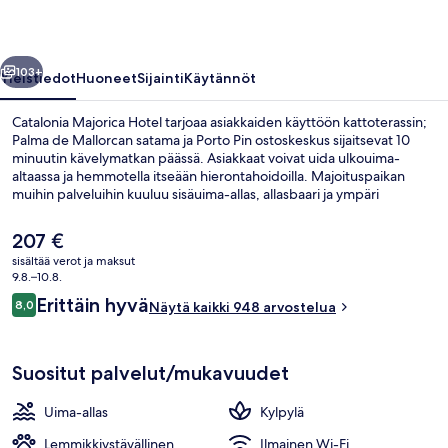
llinen
Seuraava
103+
Yleistiedot
Huoneet
Sijainti
Käytännöt
Catalonia Majorica Hotel tarjoaa asiakkaiden käyttöön kattoterassin;
Palma de Mallorcan satama ja Porto Pin ostoskeskus sijaitsevat 10
minuutin kävelymatkan päässä. Asiakkaat voivat uida ulkouima-
altaassa ja hemmotella itseään hierontahoidoilla. Majoituspaikan
muihin palveluihin kuuluu sisäuima-allas, allasbaari ja ympäri
vuorokauden auki oleva kuntokeskus. Matkailijat arvostavat suuresti
majoituspaikan avuliasta henkilökuntaa.
Nykyinen
207 €
hinta
sisältää verot ja maksut
on
9.8.–10.8.
Kattoterassi
207 €
Arvostelut
Erittäin hyvä
8,0
Näytä kaikki 948 arvostelua
8,0 kautta 10.
Suositut palvelut/mukavuudet
Uima-allas
Kylpylä
Lemmikkiystävällinen
Ilmainen Wi-Fi