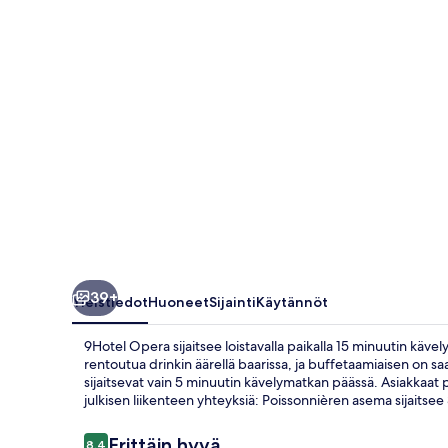
39+
Yleistiedot
Huoneet
Sijainti
Käytännöt
9Hotel Opera sijaitsee loistavalla paikalla 15 minuutin käve
rentoutua drinkin äärellä baarissa, ja buffetaamiaisen on saa
sijaitsevat vain 5 minuutin kävelymatkan päässä. Asiakkaat pit
julkisen liikenteen yhteyksiä: Poissonnièren asema sijaits
Arvostelut
Erittäin hyvä
8,4