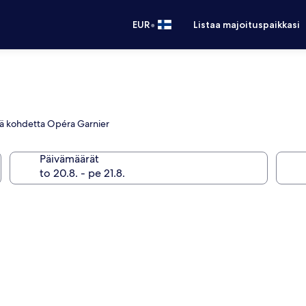
•
EUR
Listaa majoituspaikkasi
ellä kohdetta Opéra Garnier
Päivämäärät