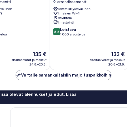
ementti
9. arrondissementti
Lafayette
vällinen
Lemmikkiystävällinen
9.
Fi
Ilmainen Wi-Fi
arrondissementti
Ravintola
Ilmastointi
8.8
Loistava
tti
8,8
kautta
telua
1 000 arvostelua
10,
Loistava,
1 000
Hinta
Hinta
135 €
133 €
arvostelua
on
on
sisältää verot ja maksut
sisältää verot ja maksut
135 €
133 €
24.8.–25.8.
20.8.–21.8.
Vertaile samankaltaisiin majoituspaikkoihin
issä olevat alennukset ja edut. Lisää