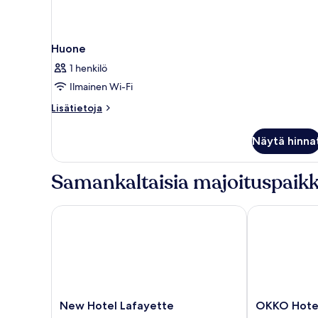
Huone
1 henkilö
Ilmainen Wi-Fi
Lisätietoja
Lisätietoja
huoneesta
Huone
Näytä hinna
Samankaltaisia majoituspaikk
New Hotel Lafayette
OKKO Hotels P
New
OKKO
New Hotel Lafayette
OKKO Hotels
Hotel
Hotels