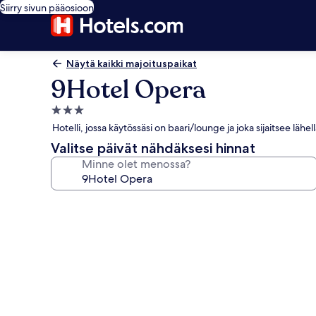
Siirry sivun pääosioon
Näytä kaikki majoituspaikat
9Hotel Opera
3.0
tähden
Hotelli, jossa käytössäsi on baari/lounge ja joka sijaitsee läh
majoituspaikka
Valitse päivät nähdäksesi hinnat
Minne olet menossa?
Majoituspaikan
9Hotel
Opera
valokuvagalleria