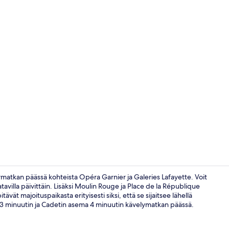
Ylelliset vu
lymatkan päässä kohteista Opéra Garnier ja Galeries Lafayette. Voit
tavilla päivittäin. Lisäksi Moulin Rouge ja Place de la République
ävät majoituspaikasta erityisesti siksi, että se sijaitsee lähellä
Superior-huo
ee 3 minuutin ja Cadetin asema 4 minuutin kävelymatkan päässä.