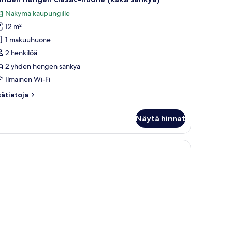
ikki
Näkymä kaupungille
uonetyypin
12 m²
ahden
engen
1 makuuhuone
assic-
2 henkilöä
uone
2 yhden hengen sänkyä
aksi
Ilmainen Wi-Fi
änkyä)
sätietoja
sätietoja
uvat
oneesta
ahden
Näytä hinnat
engen
assic-
uone
aksi
nkyä)