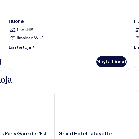
Huone
H
1 henkilö
Ilmainen Wi-Fi
Lisätietoja
Li
Lisätietoja
Li
huoneesta
hu
Huone
H
t
Näytä hinnat
oja
aris Gare de l'Est
Grand Hotel Lafayette
Grand
 Paris Gare de l'Est
Grand Hotel Lafayette
Hotel