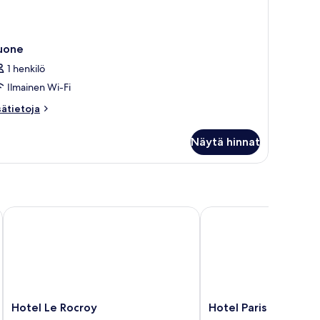
uone
1 henkilö
Ilmainen Wi-Fi
sätietoja
sätietoja
oneesta
uone
Näytä hinnat
Hotel Le Rocroy
Hotel Paris La Fayette
Hotel
Hotel
Hotel Le Rocroy
Hotel Paris La Fayet
Le
Paris