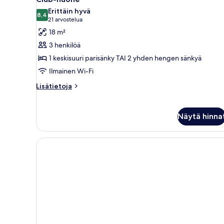
kaikki
Erittäin hyvä
huonetyypin
8,4
8,4 kautta 10
(21
21 arvostelua
Club-
arvostelua)
18 m²
huone
3 henkilöä
kuvat
1 keskisuuri parisänky TAI 2 yhden hengen sänkyä
Ilmainen Wi-Fi
Lisätietoja
Lisätietoja
huoneesta
Club-
huone
Näytä hinna