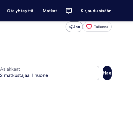
Ota yhteyttä
Matkat
Kirjaudu sisään
Jaa
Tallenna
Asiakkaat
Hae