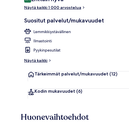
8,4 kautta 10.
Näytä kaikki 1 000 arvostelua
Näkymä huo
Suositut palvelut/mukavuudet
Lemmikkiystävällinen
Ilmastointi
Pyykinpesutilat
Näytä kaikki
Tärkeimmät palvelut/mukavuudet
(12)
Kodin mukavuudet
(6)
Huonevaihtoehdot