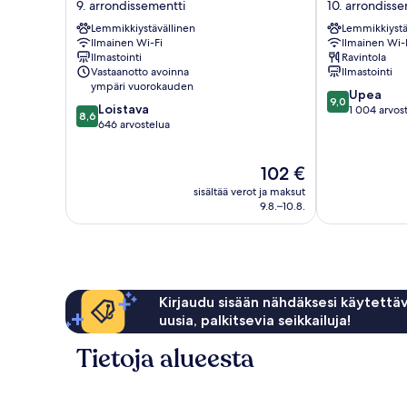
9. arrondissementti
10. arrondiss
Lafayette
Paris
Lemmikkiystävällinen
Lemmikkiystä
9.
Gare
Ilmainen Wi-Fi
Ilmainen Wi-
arrondissementti
de
Ilmastointi
Ravintola
l'Est
Vastaanotto avoinna
Ilmastointi
10.
ympäri vuorokauden
9.0
Upea
arrondissemen
9,0
8.6
Loistava
kautta
1 004 arvos
8,6
kautta
646 arvostelua
10,
10,
Upea,
Loistava,
1 004
Hinta
102 €
646
arvostelua
on
arvostelua
sisältää verot ja maksut
102 €
9.8.–10.8.
Kirjaudu sisään nähdäksesi käytettäv
uusia, palkitsevia seikkailuja!
Tietoja alueesta