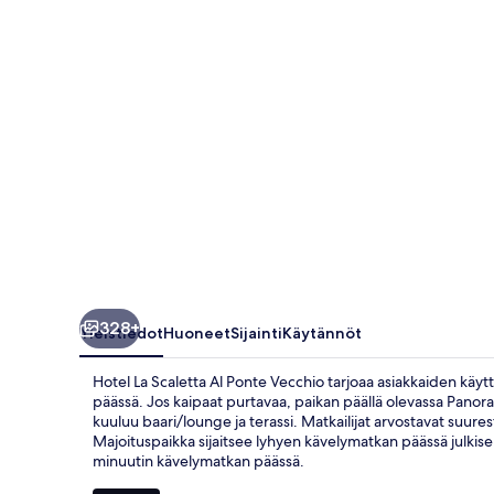
Vecchio
valokuvagalleria
328+
Yleistiedot
Huoneet
Sijainti
Käytännöt
Hotel La Scaletta Al Ponte Vecchio tarjoaa asiakkaiden käy
päässä. Jos kaipaat purtavaa, paikan päällä olevassa Panorama
kuuluu baari/lounge ja terassi. Matkailijat arvostavat suures
Majoituspaikka sijaitsee lyhyen kävelymatkan päässä julkisen
minuutin kävelymatkan päässä.