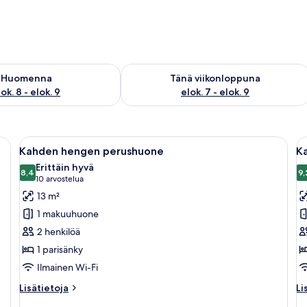
sen saatavuus elok. 8 - elok. 9
Tarkista tämän viikonlopun saatavuus e
Huomenna
Tänä viikonloppuna
ok. 8 - elok. 9
elok. 7 - elok. 9
uuri sänky, työpöytä ja tuoli.
Avaa
Hotellihuone, jossa on suuri sänky, yöp
A
17
Kahden hengen perushuone
K
kaikki
ka
Erittäin hyvä
huonetyypin
8,4
h
9,
8,4 kautta 10
(10
10 arvostelua
Kahden
K
arvostelua)
13 m²
hengen
h
1 makuuhuone
perushuone
s
2 henkilöä
kuvat
h
1 parisänky
k
Ilmainen Wi-Fi
Lisätietoja
Li
Lisätietoja
Li
huoneesta
hu