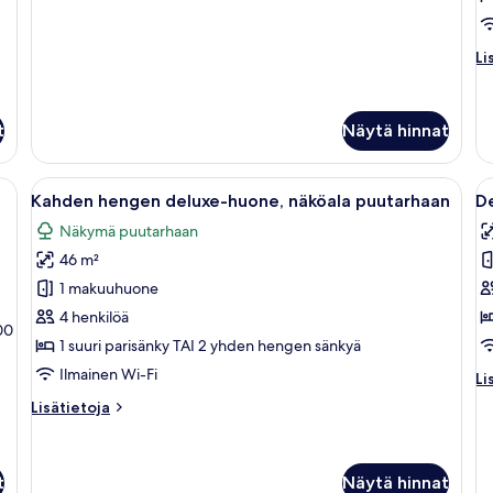
k
Double
Room
Li
Li
hu
K
h
t
Näytä hinnat
co
h
nky, työpöytä, tuoli ja pieni pöytä, jonka päällä on maljakko täynnä kukkia.
Avaa
Moderni hotellihuone, jossa on puinen 
A
21
Kahden hengen deluxe-huone, näköala puutarhaan
De
kaikki
ka
Näkymä puutarhaan
huonetyypin
h
46 m²
Kahden
D
hengen
sv
1 makuuhuone
deluxe-
(
4 henkilöä
00
huone,
k
1 suuri parisänky TAI 2 yhden hengen sänkyä
näköala
Ilmainen Wi-Fi
Li
Li
puutarhaan
hu
Lisätietoja
Lisätietoja
kuvat
De
huoneesta
svi
Kahden
(J
hengen
t
Näytä hinnat
deluxe-