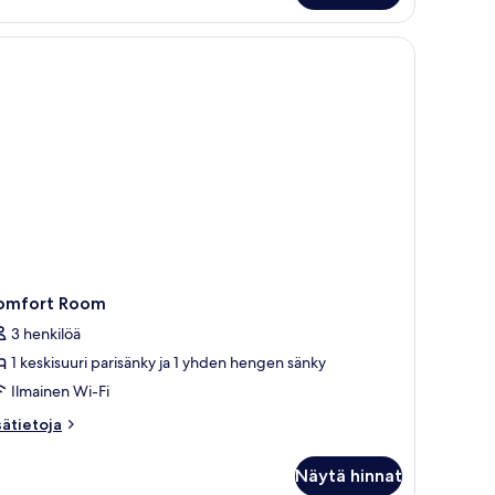
suihku ja pyyheteline.
omfort Room
3 henkilöä
1 keskisuuri parisänky ja 1 yhden hengen sänky
Ilmainen Wi-Fi
sätietoja
sätietoja
oneesta
mfort
Näytä hinnat
oom