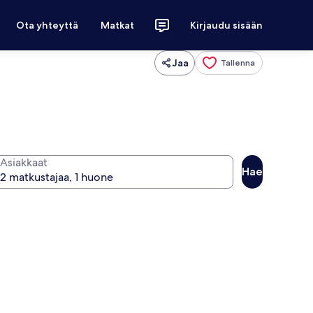
Ota yhteyttä
Matkat
Kirjaudu sisään
Jaa
Tallenna
Asiakkaat
Hae