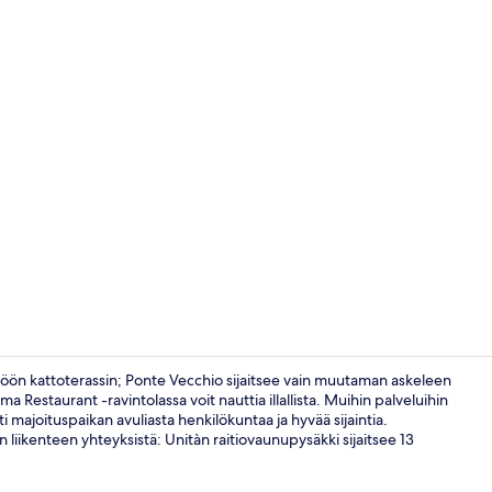
Käytävä
ttöön kattoterassin; Ponte Vecchio sijaitsee vain muutaman askeleen
 Restaurant -ravintolassa voit nauttia illallista. Muihin palveluihin
ti majoituspaikan avuliasta henkilökuntaa ja hyvää sijaintia.
Kahden heng
 liikenteen yhteyksistä: Unitàn raitiovaunupysäkki sijaitsee 13