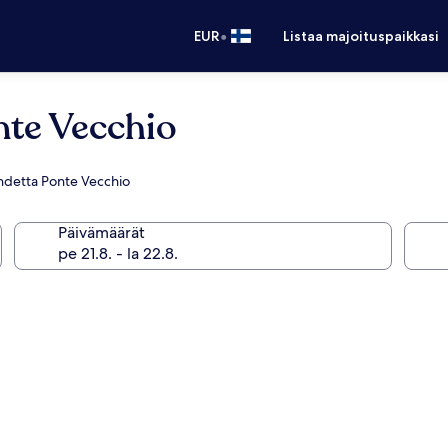
•
EUR
Listaa majoituspaikkasi
nte Vecchio
 kohdetta Ponte Vecchio
Päivämäärät