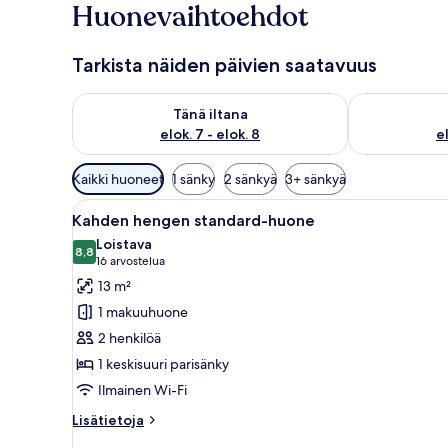
Huonevaihtoehdot
Tarkista näiden päivien saatavuus
Tarkista tämän illan saatavuus elok. 7 - elok. 8
Tarkista huomi
Tänä iltana
elok. 7 - elok. 8
el
Huoneille
Kaikki huoneet
1 sänky
2 sänkyä
3+ sänkyä
saatavilla
Avaa
Moderni makuuhuone, jossa on s
olevia
31
Kahden hengen standard-huone
kaikki
suodattimia
Loistava
huonetyypin
8,8
8,8 kautta 10
(16
16 arvostelua
Kahden
arvostelua)
13 m²
hengen
1 makuuhuone
standard-
2 henkilöä
huone
1 keskisuuri parisänky
kuvat
Ilmainen Wi-Fi
Lisätietoja
Lisätietoja
huoneesta