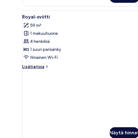
classic-
huone
Avaa
Moderni makuuhuone, jossa on s
16
Royal-sviitti
kaikki
59 m²
huonetyypin
1 makuuhuone
Royal-
sviitti
4 henkilöä
kuvat
1 suuri parisänky
Ilmainen Wi-Fi
Lisätietoja
Lisätietoja
huoneesta
Royal-
sviitti
Näytä hinna