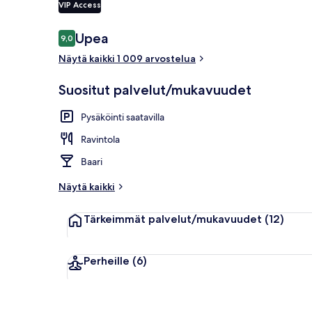
VIP Access
Arvostelut
Upea
9,0
9,0 kautta 10.
Illallinen
Näytä kaikki 1 009 arvostelua
Suositut palvelut/mukavuudet
Pysäköinti saatavilla
Ravintola
Baari
Näytä kaikki
Tärkeimmät palvelut/mukavuudet
(12)
Perheille
(6)