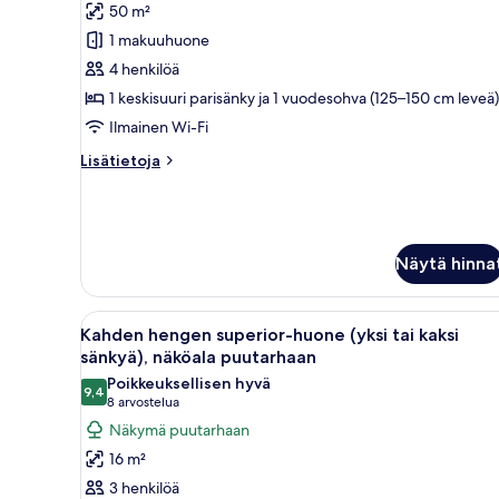
Executive-
arvostelua)
50 m²
sviitti
1 makuuhuone
(Jacuzzi)
4 henkilöä
kuvat
1 keskisuuri parisänky ja 1 vuodesohva (125–150 cm leveä)
Ilmainen Wi-Fi
Lisätietoja
Lisätietoja
huoneesta
Executive-
sviitti
(Jacuzzi)
Näytä hinna
Avaa
Makuuhuoneessa on suuri sänk
34
Kahden hengen superior-huone (yksi tai kaksi
kaikki
sänkyä), näköala puutarhaan
huonetyypin
Poikkeuksellisen hyvä
9,4
Kahden
9,4 kautta 10
(8
8 arvostelua
hengen
arvostelua)
Näkymä puutarhaan
superior-
16 m²
huone
3 henkilöä