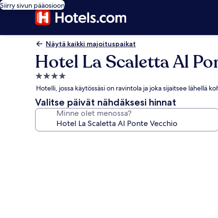
Siirry sivun pääosioon
Näytä kaikki majoituspaikat
Hotel La Scaletta Al Po
4.0
tähden
Hotelli, jossa käytössäsi on ravintola ja joka sijaitsee lähellä
majoituspaikka
Valitse päivät nähdäksesi hinnat
Minne olet menossa?
Majoituspaikan
Hotel
La
Scaletta
Al
Ponte