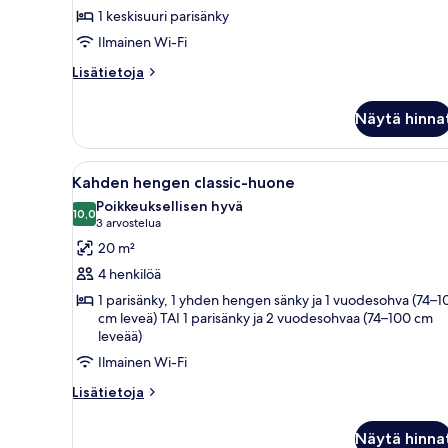
(yksi
1 keskisuuri parisänky
tai
Ilmainen Wi-Fi
kaksi
sänkyä),
Lisätietoja
Lisätietoja
huoneesta
näköala
Kahden
puutarhaan
Näytä hinna
hengen
kuvat
superior-
huone
Avaa
Hotellihuone, jossa on suuri sä
15
(yksi
Kahden hengen classic-huone
kaikki
tai
Poikkeuksellisen hyvä
kaksi
huonetyypin
10,0
10,0 kautta 10
(3
3 arvostelua
sänkyä),
Kahden
arvostelua)
20 m²
näköala
hengen
puutarhaan
4 henkilöä
classic-
1 parisänky, 1 yhden hengen sänky ja 1 vuodesohva (74–1
huone
cm leveä) TAI 1 parisänky ja 2 vuodesohvaa (74–100 cm
kuvat
leveää)
Ilmainen Wi-Fi
Lisätietoja
Lisätietoja
huoneesta
Kahden
Näytä hinna
hengen