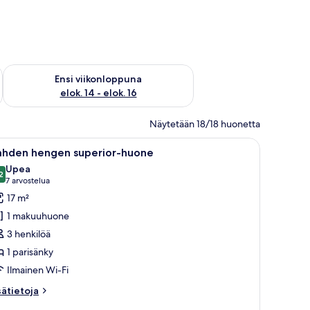
lok. 7 - elok. 9
Tarkista ensi viikonlopun saatavuus elok. 14 - elok. 16
Ensi viikonloppuna
elok. 14 - elok. 16
Näytetään 18/18 huonetta
öytä, peili ja kuvioitu sängynpääty.
vaa
Makuuhuone, jossa on sänky, yöpöytä, sohva, 
38
ahden hengen superior-huone
ikki
Upea
uonetyypin
2
9,2 kautta 10
(7
7 arvostelua
ahden
arvostelua)
17 m²
engen
1 makuuhuone
uperior-
3 henkilöä
uone
1 parisänky
uvat
Ilmainen Wi-Fi
sätietoja
sätietoja
oneesta