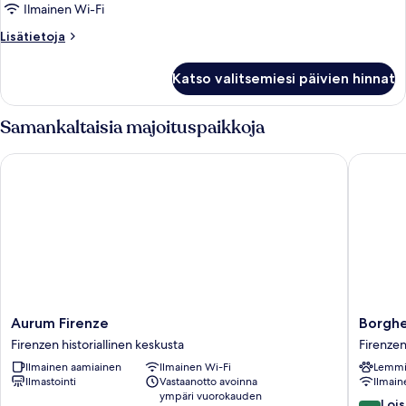
huone
Ilmainen Wi-Fi
kuvat
Lisätietoja
Lisätietoja
huoneesta
Neljän
Katso valitsemiesi päivien hinnat
hengen
huone
Samankaltaisia majoituspaikkoja
Aurum Firenze
Borghese
Aurum
Borghe
Aurum Firenze
Borghe
Firenze
Palace
Firenzen historiallinen keskusta
Firenzen
Firenzen
Art
Ilmainen aamiainen
Ilmainen Wi-Fi
Lemmik
historiallinen
Hotel
Ilmastointi
Vastaanotto avoinna
Ilmain
keskusta
Firenzen
ympäri vuorokauden
historial
8.6
Lois