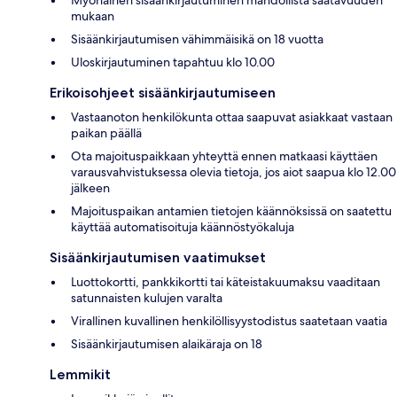
Myöhäinen sisäänkirjautuminen mahdollista saatavuuden
mukaan
Sisäänkirjautumisen vähimmäisikä on 18 vuotta
Uloskirjautuminen tapahtuu klo 10.00
Erikoisohjeet sisäänkirjautumiseen
Vastaanoton henkilökunta ottaa saapuvat asiakkaat vastaan
paikan päällä
Ota majoituspaikkaan yhteyttä ennen matkaasi käyttäen
varausvahvistuksessa olevia tietoja, jos aiot saapua klo 12.00
jälkeen
Majoituspaikan antamien tietojen käännöksissä on saatettu
käyttää automatisoituja käännöstyökaluja
Sisäänkirjautumisen vaatimukset
Luottokortti, pankkikortti tai käteistakuumaksu vaaditaan
satunnaisten kulujen varalta
Virallinen kuvallinen henkilöllisyystodistus saatetaan vaatia
Sisäänkirjautumisen alaikäraja on 18
Lemmikit