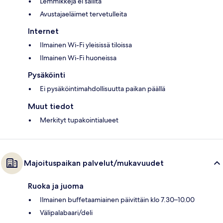
Lemmikkejä ei sallita
Avustajaeläimet tervetulleita
Internet
Ilmainen Wi-Fi yleisissä tiloissa
Ilmainen Wi-Fi huoneissa
Pysäköinti
Ei pysäköintimahdollisuutta paikan päällä
Muut tiedot
Merkityt tupakointialueet
Majoituspaikan palvelut/mukavuudet
Ruoka ja juoma
Ilmainen buffetaamiainen päivittäin klo 7.30–10.00
Välipalabaari/deli