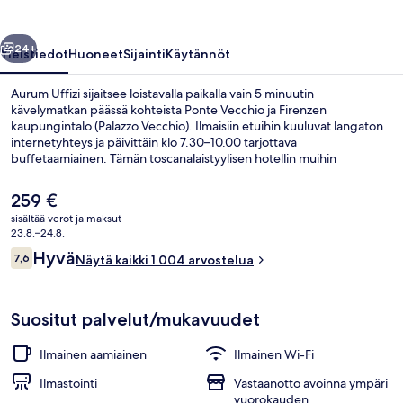
llinen
Seuraava
24+
Yleistiedot
Huoneet
Sijainti
Käytännöt
Aurum Uffizi sijaitsee loistavalla paikalla vain 5 minuutin
kävelymatkan päässä kohteista Ponte Vecchio ja Firenzen
kaupungintalo (Palazzo Vecchio). Ilmaisiin etuihin kuuluvat langaton
internetyhteys ja päivittäin klo 7.30–10.00 tarjottava
buffetaamiainen. Tämän toscanalaistyylisen hotellin muihin
palveluihin kuuluu välipalabaari/deli, terassi ja puutarha. Matkailijat
arvostavat suuresti majoituspaikan avuliasta henkilökuntaa ja hyvää
Nykyinen
259 €
sijaintia. Majoituspaikka sijaitsee lyhyen kävelymatkan päässä julkisen
hinta
sisältää verot ja maksut
liikenteen yhteyksistä: Unitàn raitiovaunupysäkki sijaitsee 14
on
23.8.–24.8.
minuutin kävelymatkan päässä.
Ylelliset vuodevaatteet, tallelokero h
259 €
Arvostelut
Hyvä
7,6
Näytä kaikki 1 004 arvostelua
7,6 kautta 10.
Suositut palvelut/mukavuudet
Ilmainen aamiainen
Ilmainen Wi-Fi
Ilmastointi
Vastaanotto avoinna ympäri
vuorokauden