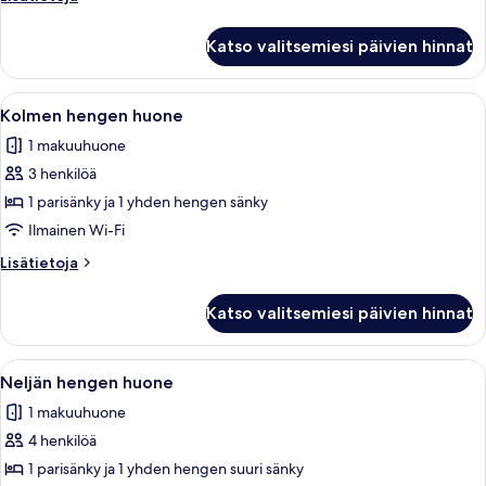
huoneesta
Kahden
Katso valitsemiesi päivien hinnat
hengen
huone
Avaa
Hotellihuone, jossa on kaksi sänkyä, puu
5
Kolmen hengen huone
kaikki
1 makuuhuone
huonetyypin
3 henkilöä
Kolmen
hengen
1 parisänky ja 1 yhden hengen sänky
huone
Ilmainen Wi-Fi
kuvat
Lisätietoja
Lisätietoja
huoneesta
Kolmen
Katso valitsemiesi päivien hinnat
hengen
huone
Avaa
Hotellihuone, jossa on kaksi sänkyä, puu
5
Neljän hengen huone
kaikki
1 makuuhuone
huonetyypin
4 henkilöä
Neljän
hengen
1 parisänky ja 1 yhden hengen suuri sänky