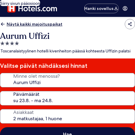
Siirry sivun pääosioon
Hanki sovellus
Näytä kaikki majoituspaikat
Aurum Uffizi
4.0
tähden
Toscanalaistyylinen hotelli kivenheiton päässä kohteesta Uffizin palatsi
majoituspaikka
Valitse päivät nähdäksesi hinnat
Minne olet menossa?
Päivämäärät
Asiakkaat
Hae