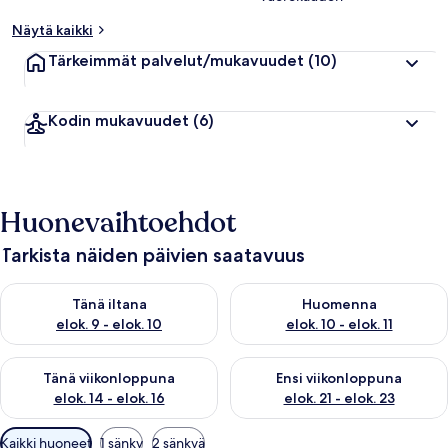
Näytä kaikki
Tärkeimmät palvelut/mukavuudet
(10)
Kodin mukavuudet
(6)
Huonevaihtoehdot
Tarkista näiden päivien saatavuus
Tarkista tämän illan saatavuus elok. 9 - elok. 10
Tarkista huomisen saatavuus elo
Tänä iltana
Huomenna
elok. 9 - elok. 10
elok. 10 - elok. 11
Tarkista tämän viikonlopun saatavuus elok. 14 - elok. 16
Tarkista ensi viikonlopun saata
Tänä viikonloppuna
Ensi viikonloppuna
elok. 14 - elok. 16
elok. 21 - elok. 23
Huoneille
Kaikki huoneet
1 sänky
2 sänkyä