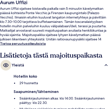
Aurum Uffizi
Aurum Uffizi sijaitsee loistavalla paikalla vain 5 minuutin kävelymatkan
päässä kohteista Ponte Vecchio ja Firenzen kaupungintalo (Palazzo
Vecchio). Ilmaisiin etuihin kuuluvat langaton internetyhteys ja päivittäin
klo 7.30–10.00 tarjottava buffetaamiainen. Tämän toscanalaistyylisen
hotellin muihin palveluihin kuuluu välipalabaari/deli, terassi ja puutarha.
Matkailijat arvostavat suuresti majoituspaikan avuliasta henkilökuntaa ja
hyvää sijaintia. Majoituspaikka sijaitsee lyhyen kävelymatkan päässä
julkisen liikenteen yhteyksistä: Unitàn raitiovaunupysäkki sijaitsee 14
minuutin kävelymatkan päässä.
Tietoa peruutusoikeuksista
Lisätietoja tästä majoituspaikasta
Yleistä
Hotellin koko
29 huonetta
Saapuminen/lähteminen
Sisäänkirjautuminen alkaa: klo 14.00. Sisäänkirjautuminen
päättyy: klo 22.30.