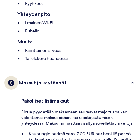
Pyyhkeet
Yhteydenpito
Ilmainen Wi-Fi
Puhelin
Muuta
Päivittäinen siivous
Tallelokero huoneessa
Maksut ja käytännöt
Pakolliset lisämaksut
Sinua pyydetään maksamaan seuraavat majoituspaikan
veloittamat maksut sisään- tai uloskirjautumisen
yhteydessä. Maksuihin saattaa sisältyä sovellettavia veroja:
Kaupungin perimä vero: 7.00 EUR per henkilö per yö
korkeintaan 7 yöstä. Tätä veroa ei peritä alle 12 vuotta