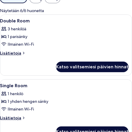
saatavilla
olevia
Näytetään 6/6 huonetta
suodattimia
Avaa
Sänky huoneessa, jossa on ikkuna ja v
7
Double Room
kaikki
3 henkilöä
huonetyypin
1 parisänky
Double
Room
Ilmainen Wi-Fi
kuvat
Lisätietoja
Lisätietoja
huoneesta
Double
Katso valitsemiesi päivien hinnat
Room
Avaa
Hotellihuone, jossa on suuri sänky, ka
5
Single Room
kaikki
1 henkilö
huonetyypin
1 yhden hengen sänky
Single
Room
Ilmainen Wi-Fi
kuvat
Lisätietoja
Lisätietoja
huoneesta
Single
Katso valitsemiesi päivien hinnat