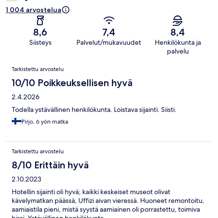
1 004 arvostelua
8,6
7,4
8,4
Siisteys
Palvelut/mukavuudet
Henkilökunta ja
palvelu
Arvostelut
Tarkistettu arvostelu
10/10 Poikkeuksellisen hyvä
2.4.2026
Todella ystävällinen henkilökunta. Loistava sijainti. Siisti.
Pirjo, 6 yön matka
Tarkistettu arvostelu
8/10 Erittäin hyvä
2.10.2023
Hotellin sijainti oli hyvä; kaikki keskeiset museot olivat
kävelymatkan päässä, Uffizi aivan vieressä. Huoneet remontoitu,
aamiaistila pieni, mistä syystä aamiainen oli porrastettu, toimiva