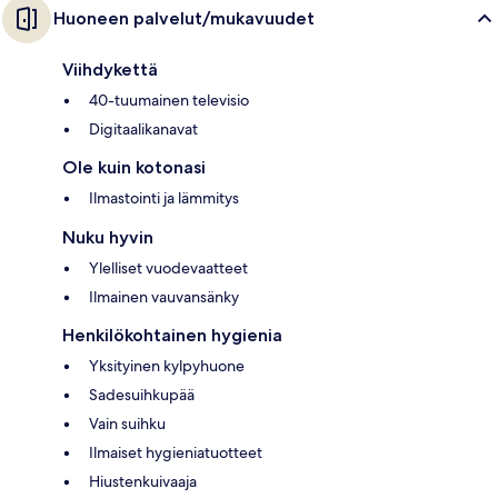
Huoneen palvelut/mukavuudet
Viihdykettä
40-tuumainen televisio
Digitaalikanavat
Ole kuin kotonasi
Ilmastointi ja lämmitys
Nuku hyvin
Ylelliset vuodevaatteet
Ilmainen vauvansänky
Henkilökohtainen hygienia
Yksityinen kylpyhuone
Sadesuihkupää
Vain suihku
Ilmaiset hygieniatuotteet
Hiustenkuivaaja