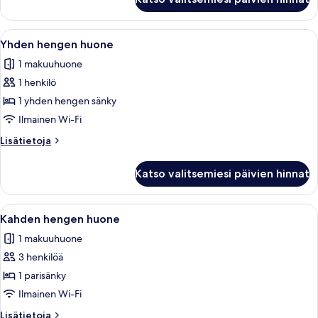
Room
Avaa
Siististi pedattu sänky, jossa on valkoi
5
Yhden hengen huone
kaikki
1 makuuhuone
huonetyypin
1 henkilö
Yhden
hengen
1 yhden hengen sänky
huone
Ilmainen Wi-Fi
kuvat
Lisätietoja
Lisätietoja
huoneesta
Yhden
Katso valitsemiesi päivien hinnat
hengen
huone
Avaa
Siististi pedattu sänky, jossa on valkoi
5
Kahden hengen huone
kaikki
1 makuuhuone
huonetyypin
3 henkilöä
Kahden
hengen
1 parisänky
huone
Ilmainen Wi-Fi
kuvat
Lisätietoja
Lisätietoja