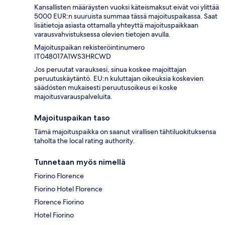
Kansallisten määräysten vuoksi käteismaksut eivät voi ylittää
5000 EUR:n suuruista summaa tässä majoituspaikassa. Saat
lisätietoja asiasta ottamalla yhteyttä majoituspaikkaan
varausvahvistuksessa olevien tietojen avulla.
Majoituspaikan rekisteröintinumero
IT048017A1WS3HRCWD
Jos peruutat varauksesi, sinua koskee majoittajan
peruutuskäytäntö. EU:n kuluttajan oikeuksia koskevien
säädösten mukaisesti peruutusoikeus ei koske
majoitusvarauspalveluita.
Majoituspaikan taso
Tämä majoituspaikka on saanut virallisen tähtiluokituksensa
taholta the local rating authority.
Tunnetaan myös nimellä
Fiorino Florence
Fiorino Hotel Florence
Florence Fiorino
Hotel Fiorino