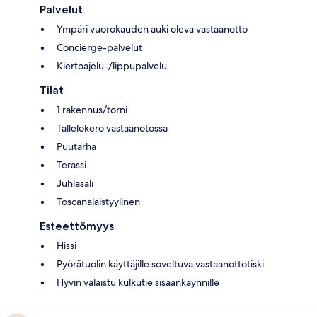
Palvelut
Ympäri vuorokauden auki oleva vastaanotto
Concierge-palvelut
Kiertoajelu-/lippupalvelu
Tilat
1 rakennus/torni
Tallelokero vastaanotossa
Puutarha
Terassi
Juhlasali
Toscanalaistyylinen
Esteettömyys
Hissi
Pyörätuolin käyttäjille soveltuva vastaanottotiski
Hyvin valaistu kulkutie sisäänkäynnille