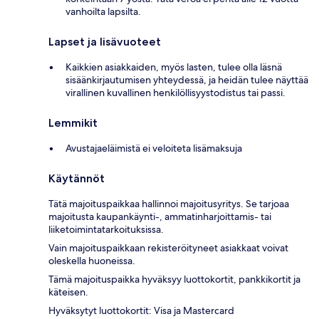
vanhoilta lapsilta.
Lapset ja lisävuoteet
Kaikkien asiakkaiden, myös lasten, tulee olla läsnä
sisäänkirjautumisen yhteydessä, ja heidän tulee näyttää
virallinen kuvallinen henkilöllisyystodistus tai passi.
Lemmikit
Avustajaeläimistä ei veloiteta lisämaksuja
Käytännöt
Tätä majoituspaikkaa hallinnoi majoitusyritys. Se tarjoaa
majoitusta kaupankäynti-, ammatinharjoittamis- tai
liiketoimintatarkoituksissa.
Vain majoituspaikkaan rekisteröityneet asiakkaat voivat
oleskella huoneissa.
Tämä majoituspaikka hyväksyy luottokortit, pankkikortit ja
käteisen.
Hyväksytyt luottokortit: Visa ja Mastercard