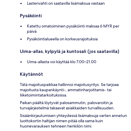
Lastenvahti on saatavilla lisämaksua vastaan
Pysäköinti
Katettu omatoiminen pysäköinti maksaa 6 MYR per
päivä
Pysäköintialueella on korkeusrajoituksia
Uima-allas, kylpylä ja kuntosali (jos saatavilla)
Uima-allasta voi käyttää klo 7.00–21.00
Käytännöt
Tätä majoituspaikkaa hallinnoi majoitusyritys. Se tarjoaa
majoitusta kaupankäynti-, ammatinharjoittamis- tai
liiketoimintatarkoituksissa.
Paikan päältä löytyvät palosammutin, palovaroitin ja
turvajärjestelmä takaavat asiakkaiden turvallisuuden.
Sisäänkirjautumisen yhteydessä lisämaksuja varten annetun
luottokortin haltijan nimen pitää olla sama kuin
huonevarauksen tehneen henkilön nimi.