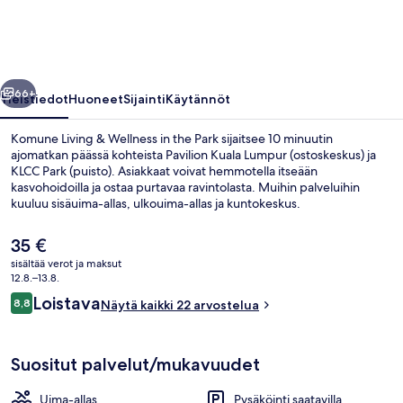
in
the
Park
llinen
Seuraava
valokuvagalleria
66+
Yleistiedot
Huoneet
Sijainti
Käytännöt
Komune Living & Wellness in the Park sijaitsee 10 minuutin
ajomatkan päässä kohteista Pavilion Kuala Lumpur (ostoskeskus) ja
KLCC Park (puisto). Asiakkaat voivat hemmotella itseään
kasvohoidoilla ja ostaa purtavaa ravintolasta. Muihin palveluihin
kuuluu sisäuima-allas, ulkouima-allas ja kuntokeskus.
Nykyinen
35 €
hinta
sisältää verot ja maksut
on
12.8.–13.8.
Sisäuima-allas, ulkouima-allas
35 €
Arvostelut
Loistava
8,8
Näytä kaikki 22 arvostelua
8,8 kautta 10.
Suositut palvelut/mukavuudet
Uima-allas
Pysäköinti saatavilla