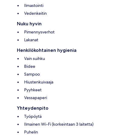
Ilmastointi
Vedenkeitin
Nuku hyvin
Pimennysverhot
Lakanat
Henkilökohtainen hygienia
Vain suihku
Bidee
Sampoo
Hiustenkuivaaja
Pyyhkeet
Vessapaperi
Yhteydenpito
Työpöytä
Ilmainen Wi-Fi (korkeintaan 3 laitetta)
Puhelin