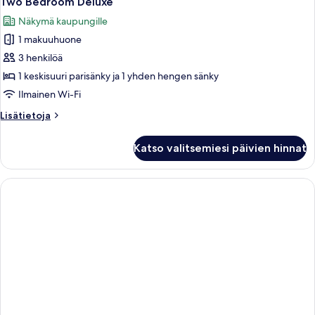
Two Bedroom Deluxe
kaikki
Näkymä kaupungille
huonetyypin
1 makuuhuone
Two
Bedroom
3 henkilöä
Deluxe
1 keskisuuri parisänky ja 1 yhden hengen sänky
kuvat
Ilmainen Wi-Fi
Lisätietoja
Lisätietoja
huoneesta
Two
Katso valitsemiesi päivien hinnat
Bedroom
Deluxe