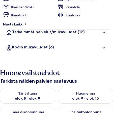
Ilmainen Wi-Fi
Ravintola
Ilmastointi
Kuntosali
Näytä kaikki
Tärkeimmät palvelut/mukavuudet
(12)
Kodin mukavuudet
(6)
Huonevaihtoehdot
Tarkista näiden päivien saatavuus
Tarkista tämän illan saatavuus elok. 8 - elok. 9
Tarkista huomisen saatavuus el
Tänä iltana
Huomenna
elok. 8 - elok. 9
elok. 9 - elok. 10
Tarkista tämän viikonlopun saatavuus elok. 14 - elok. 16
Tarkista ensi viikonlopun saata
Tänä viikonloppuna
Ensi viikonloppuna