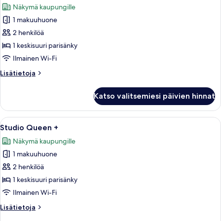
Näkymä kaupungille
huonetyypin
1 makuuhuone
Studio
Queen
2 henkilöä
kuvat
1 keskisuuri parisänky
Ilmainen Wi-Fi
Lisätietoja
Lisätietoja
huoneesta
Studio
Katso valitsemiesi päivien hinnat
Queen
Avaa
Moderni hotellihuone, jossa on suuri sä
5
Studio Queen +
kaikki
Näkymä kaupungille
huonetyypin
1 makuuhuone
Studio
Queen
2 henkilöä
+
1 keskisuuri parisänky
kuvat
Ilmainen Wi-Fi
Lisätietoja
Lisätietoja
huoneesta