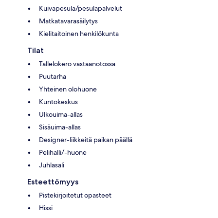
Kuivapesula/pesulapalvelut
Matkatavarasäilytys
Kielitaitoinen henkilökunta
Tilat
Tallelokero vastaanotossa
Puutarha
Yhteinen olohuone
Kuntokeskus
Ulkouima-allas
Sisäuima-allas
Designer-liikkeitä paikan päällä
Pelihalli/-huone
Juhlasali
Esteettömyys
Pistekirjoitetut opasteet
Hissi