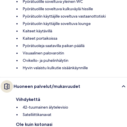
Pyörätuolille soveltuva yleinen WC
Pyörätuolille soveltuva kulkuväylä hissille
Pyörätuolin käyttäjille soveltuva vastaanottotiski
Pyörätuolin käyttäjille soveltuva lounge
Kaiteet käytävillä
Kaiteet portaikoissa
Pyörätuoleja saatavilla paikan päällä
Visuaalinen palovaroitin
Ovikello- ja puhelinhälytin
Hyvin valaistu kulkutie sisäänkäynnille
Huoneen palvelut/mukavuudet
Viihdykettä
42-tuumainen älytelevisio
Satelliittikanavat
Ole kuin kotonasi