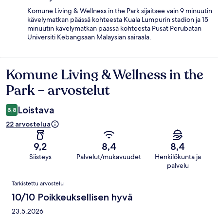
Komune Living & Wellness in the Park sijaitsee vain 9 minuutin
kävelymatkan päässä kohteesta Kuala Lumpurin stadion ja 15
minuutin kävelymatkan päässä kohteesta Pusat Perubatan
Universiti Kebangsaan Malaysian sairaala.
Komune Living & Wellness in the
Arvostelut
Park – arvostelut
Loistava
8,8
22 arvostelua
9,2
8,4
8,4
Siisteys
Palvelut/mukavuudet
Henkilökunta ja
palvelu
Arvostelut
Tarkistettu arvostelu
10/10 Poikkeuksellisen hyvä
23.5.2026