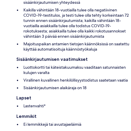
sisäänkirjautumisen yhteydessä
Kaikilla vähintään 18-vuotiailla tulee olla negatiivinen
COVID-19-testitulos, ja testi tulee olla tehty korkeintaan 72
tunnin ennen sisäänkirjautumista; kaikilla vähintään 18-
vuotiailla asiakkailla tulee olla todistus COVID-19-
rokotuksesta; asiakkailla tulee olla kaikki rokotusannokset
vähintään 3 päivää ennen sisäänkirjautumista
Majoituspaikan antamien tietojen käännöksissä on saatettu
käyttää automatisoituja käännöstyökaluja
Sisäänkirjautumisen vaatimukset
Luottokortti tai käteistakuumaksu vaaditaan satunnaisten
kulujen varalta
Virallinen kuvallinen henkilöllisyystodistus saatetaan vaatia
Sisäänkirjautumisen alaikäraja on 18
Lapset
Lastenvahti*
Lemmikit
Ei lemmikkejä tai avustajaeläimiä