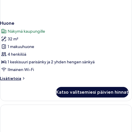
Huone
Näkymä kaupungille
32 m²
1 makuuhuone
4 henkilöä
1 keskisuuri parisänky ja 2 yhden hengen sänkyä
Ilmainen Wi-Fi
Lisätietoja
Lisätietoja
huoneesta
Huone
Katso valitsemiesi päivien hinnat