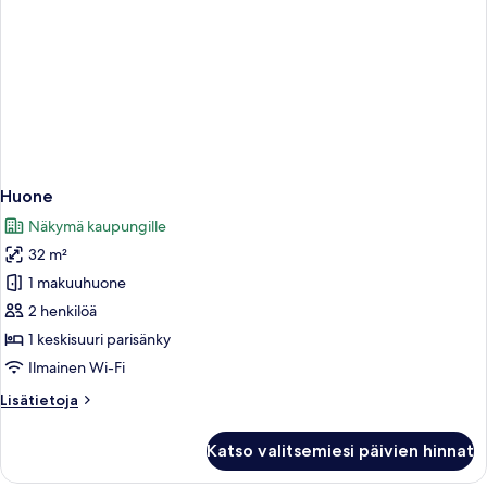
Huone
Näkymä kaupungille
32 m²
1 makuuhuone
2 henkilöä
1 keskisuuri parisänky
Ilmainen Wi-Fi
Lisätietoja
Lisätietoja
huoneesta
Huone
Katso valitsemiesi päivien hinnat