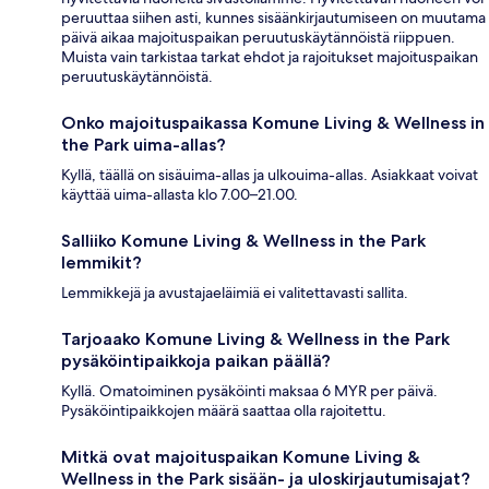
peruuttaa siihen asti, kunnes sisäänkirjautumiseen on muutama
päivä aikaa majoituspaikan peruutuskäytännöistä riippuen.
Muista vain tarkistaa tarkat ehdot ja rajoitukset majoituspaikan
peruutuskäytännöistä.
Onko majoituspaikassa Komune Living & Wellness in
the Park uima-allas?
Kyllä, täällä on sisäuima-allas ja ulkouima-allas. Asiakkaat voivat
käyttää uima-allasta klo 7.00–21.00.
Salliiko Komune Living & Wellness in the Park
lemmikit?
Lemmikkejä ja avustajaeläimiä ei valitettavasti sallita.
Tarjoaako Komune Living & Wellness in the Park
pysäköintipaikkoja paikan päällä?
Kyllä. Omatoiminen pysäköinti maksaa 6 MYR per päivä.
Pysäköintipaikkojen määrä saattaa olla rajoitettu.
Mitkä ovat majoituspaikan Komune Living &
Wellness in the Park sisään- ja uloskirjautumisajat?