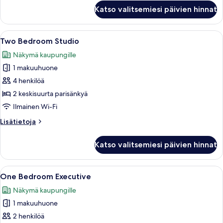
Studio
Katso valitsemiesi päivien hinnat
Queen
+
Avaa
Moderni hotellihuone, jossa on kaksi 
3
Two Bedroom Studio
kaikki
Näkymä kaupungille
huonetyypin
1 makuuhuone
Two
Bedroom
4 henkilöä
Studio
2 keskisuurta parisänkyä
kuvat
Ilmainen Wi-Fi
Lisätietoja
Lisätietoja
huoneesta
Two
Katso valitsemiesi päivien hinnat
Bedroom
Studio
Avaa
Hotellihuone, jossa on suuri sänky, se
4
One Bedroom Executive
kaikki
Näkymä kaupungille
huonetyypin
1 makuuhuone
One
Bedroom
2 henkilöä