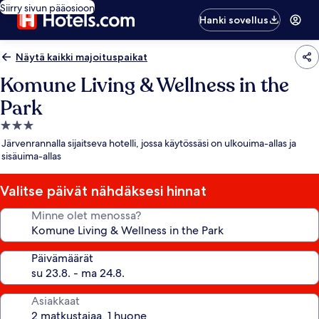
Siirry sivun pääosioon
Hanki sovellus
Näytä kaikki majoituspaikat
Komune Living & Wellness in the
Park
3.0
tähden
Järvenrannalla sijaitseva hotelli, jossa käytössäsi on ulkouima-allas ja
majoituspaikka
sisäuima-allas
Valitse päivät nähdäksesi hinnat
Minne olet menossa?
Päivämäärät
Asiakkaat