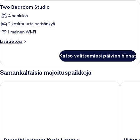
View
Avaa
Moderni oleskelualue, jossa on sohvia,
12
Two Bedroom Studio
kaikki
4 henkilöä
huonetyypin
2 keskisuurta parisänkyä
Two
Bedroom
Ilmainen Wi-Fi
Studio
Lisätietoja
Lisätietoja
kuvat
huoneesta
Two
Katso valitsemiesi päivien hinnat
Bedroom
Studio
Samankaltaisia majoituspaikkoja
Dorsett Hartamas Kuala Lumpur
Hilton G
Dorsett
Hilton