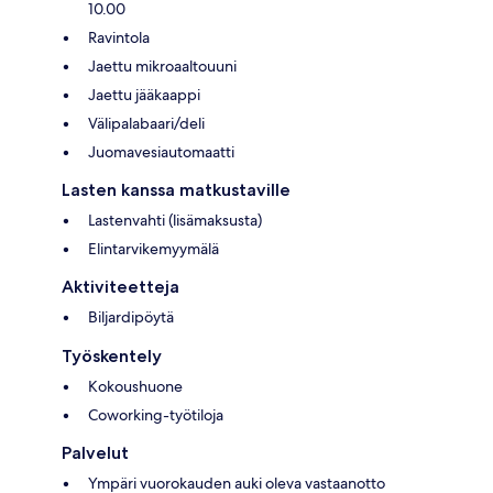
10.00
Ravintola
Jaettu mikroaaltouuni
Jaettu jääkaappi
Välipalabaari/deli
Juomavesiautomaatti
Lasten kanssa matkustaville
Lastenvahti (lisämaksusta)
Elintarvikemyymälä
Aktiviteetteja
Biljardipöytä
Työskentely
Kokoushuone
Coworking-työtiloja
Palvelut
Ympäri vuorokauden auki oleva vastaanotto