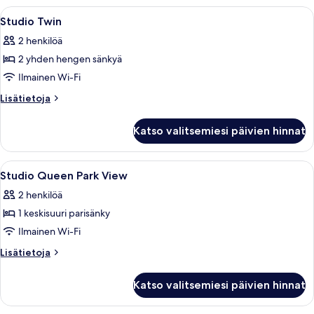
Avaa
Hotellihuone, jossa on kaksi sänkyä, s
6
Studio Twin
kaikki
2 henkilöä
huonetyypin
2 yhden hengen sänkyä
Studio
Twin
Ilmainen Wi-Fi
kuvat
Lisätietoja
Lisätietoja
huoneesta
Studio
Katso valitsemiesi päivien hinnat
Twin
Avaa
Moderni hotellihuone, jossa on suuri ik
10
Studio Queen Park View
kaikki
2 henkilöä
huonetyypin
1 keskisuuri parisänky
Studio
Queen
Ilmainen Wi-Fi
Park
Lisätietoja
Lisätietoja
View
huoneesta
Studio
kuvat
Katso valitsemiesi päivien hinnat
Queen
Park