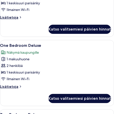
Executive
1 keskisuuri parisänky
kuvat
Ilmainen Wi-Fi
Lisätietoja
Lisätietoja
huoneesta
One
Katso valitsemiesi päivien hinnat
Bedroom
Executive
Avaa
Hotellihuone, jossa on sänky, työpöytä, 
4
One Bedroom Deluxe
kaikki
Näkymä kaupungille
huonetyypin
1 makuuhuone
One
Bedroom
2 henkilöä
Deluxe
1 keskisuuri parisänky
kuvat
Ilmainen Wi-Fi
Lisätietoja
Lisätietoja
huoneesta
One
Katso valitsemiesi päivien hinnat
Bedroom
Deluxe
Avaa
Moderni hotellihuone, jossa on suuri s
5