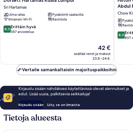
Dorsett Hartamas Kuala Lumpur
Hilton
Hartamas
Garden
Abdul 
Sri Hartamas
Kuala
Inn
Chow Ki
Uima-allas
Pysäköinti saatavilla
Lumpur
Kuala
Ilmainen Wi-Fi
Ravintola
Sri
Lumpur
Pysäköi
Ravint
Hartamas
Jalan
8.0
Erittäin hyvä
8,0
Tuanku
kautta
357 arvostelua
8.0
Erit
8,0
Abdul
10,
kautta
807 
Rahman
Erittäin
10,
Hinta
42 €
North
hyvä,
Erittäin
on
Chow
357
hyvä,
sisältää verot ja maksut
42 €
Kit
arvostelua
23.8.–24.8.
807
arvostel
Vertaile samankaltaisiin majoituspaikkoihin
Kirjaudu sisään nähdäksesi käytettävissä olevat alennukset ja
edut. Lisää uusia, palkitsevia seikkailuja!
Kirjaudu sisään
Liity, se on ilmaista
Tietoja alueesta