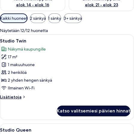
elok. 14 - elok. 16
elok. 21 - elok. 23
Huoneille
Kaikki huoneet
2 sänkyä
1 sänky
3+ sänkyä
saatavilla
olevia
Näytetään 12/12 huonetta
suodattimia
Avaa
Hotellihuone, jossa on kaksi sänkyä, ty
4
Studio Twin
kaikki
Näkymä kaupungille
huonetyypin
17 m²
Studio
Twin
1 makuuhuone
kuvat
2 henkilöä
2 yhden hengen sänkyä
Ilmainen Wi-Fi
Lisätietoja
Lisätietoja
huoneesta
Studio
Katso valitsemiesi päivien hinnat
Twin
Avaa
Moderni hotellihuone, jossa on suuri s
5
Studio Queen
kaikki