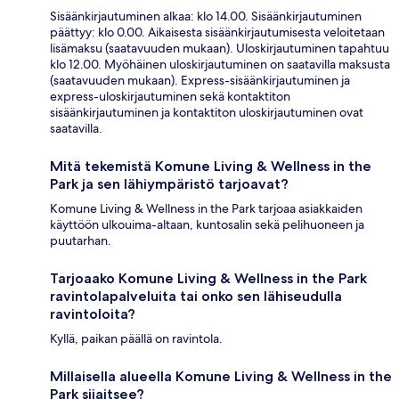
Sisäänkirjautuminen alkaa: klo 14.00. Sisäänkirjautuminen
päättyy: klo 0.00. Aikaisesta sisäänkirjautumisesta veloitetaan
lisämaksu (saatavuuden mukaan). Uloskirjautuminen tapahtuu
klo 12.00. Myöhäinen uloskirjautuminen on saatavilla maksusta
(saatavuuden mukaan). Express-sisäänkirjautuminen ja
express-uloskirjautuminen sekä kontaktiton
sisäänkirjautuminen ja kontaktiton uloskirjautuminen ovat
saatavilla.
Mitä tekemistä Komune Living & Wellness in the
Park ja sen lähiympäristö tarjoavat?
Komune Living & Wellness in the Park tarjoaa asiakkaiden
käyttöön ulkouima-altaan, kuntosalin sekä pelihuoneen ja
puutarhan.
Tarjoaako Komune Living & Wellness in the Park
ravintolapalveluita tai onko sen lähiseudulla
ravintoloita?
Kyllä, paikan päällä on ravintola.
Millaisella alueella Komune Living & Wellness in the
Park sijaitsee?